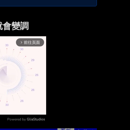
就會變調
前往頁面
arrow_forward_ios
Powered by 
GliaStudios