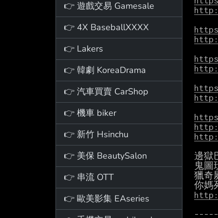
http
👉 遊戲交易 Gamesale
http
👉 4X BaseballXXXX
http
http
👉 Lakers
http
http
👉 韓劇 KoreaDrama
http
👉 汽車買賣 CarShop
http
👉 機車 biker
http
http
👉 新竹 Hsinchu
http
👉 美保 BeautySalon
邊獄
鬼圖
獵奇
👉 串流 OTT
http
👉 歐美影集 EAseries
-----