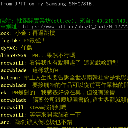
from JPTT on my Samsung SM-G781B.

章網址: 
https://www.ptt.cc/bbs/C_Chat/M.1772
sock
: 小金：再逼跳樓
hfcgmbk
: PM最強！
ndyMAX
: 任島
ulian9x9x9
: PM...果然不行嗎
indowsill
: 看得我也有點興趣了 這遊戲啥類型
hadowblade
: 這樣就好w
ikatonn
: 拚上人生也要告訴全世界南韓社會是地獄
hadowblade
: 要接觸PM的作品可以從前兩作單機的
nek
: PM是對的，我感覺好像在臭，但沒有證據
hadowblade
: 腦葉公司跟廢墟圖書館,這世界觀就類似Cy
indowsill
: steam找得到嗎
indowsill
: 等等來開電腦看一下
sarc
: 聽創辦人倒垃圾也不錯