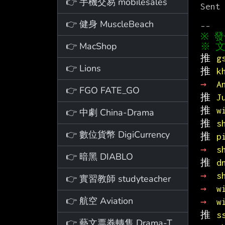
👉 手機交易 mobilesales
Sent 
👉 健身 MuscleBeach
👉 MacShop
※ 文
推 
g
👉 Lions
推 
k
→ 
A
👉 FGO FATE_GO
推 
J
推 
w
👉 中劇 China-Drama
推 
s
👉 數位貨幣 DigiCurrency
推 
p
→ 
s
👉 暗黑 DIABLO
推 
d
→ 
s
👉 實習教師 studyteacher
→ 
w
👉 航空 Aviation
→ 
w
推 
s
👉 藝文票券轉售 Drama-Ticket