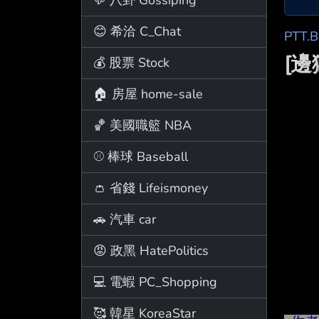
😊 希洽 C_Chat
PTT.
[
💰 股票 Stock
🏠 房屋 home-sale
🏀 美國職籃 NBA
⚾ 棒球 Baseball
👛 省錢 Lifeismoney
🚗 汽車 car
😡 政黑 HatePolitics
💻 電蝦 PC_Shopping
🥰 韓星 KoreaStar