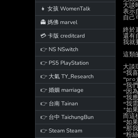
大談
👧 女孩 WomenTalk
表示
自己可
👻 媽佛 marvel
終於
💳 卡版 creditcard
還有
我就
👉 NS NSwitch
這類
👉 PS5 PlayStation
大談
“我
👉 大氣 TY_Research
“pr
“我
👉 婚姻 marriage
“因為
“我
👉 台南 Tainan
“我
"如
而這
👉 台中 TaichungBun
“如
“那我
👉 Steam Steam
“粉