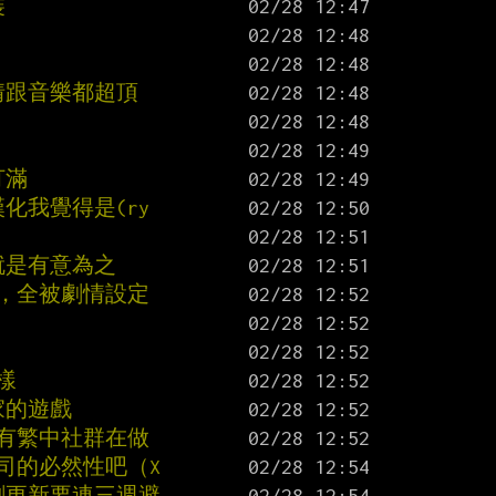
裝
情跟音樂都超頂
打滿
化我覺得是(ry
就是有意為之
是，全被劇情設定
樣
家的遊戲
也有繁中社群在做
司的必然性吧（X
是剛更新要連三週避