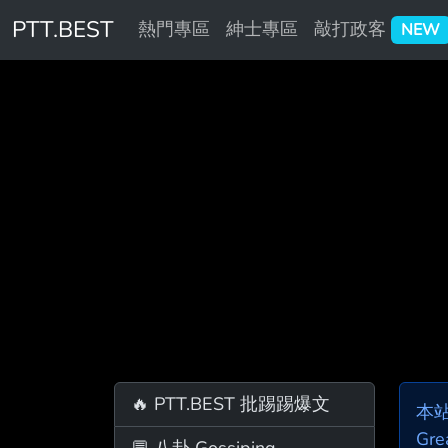
PTT.BEST
熱門專區
紳士專區
敲打政客
NEW
🔥 PTT.BEST 批踢踢爆文
本
Gre
💬 八卦 Gossiping