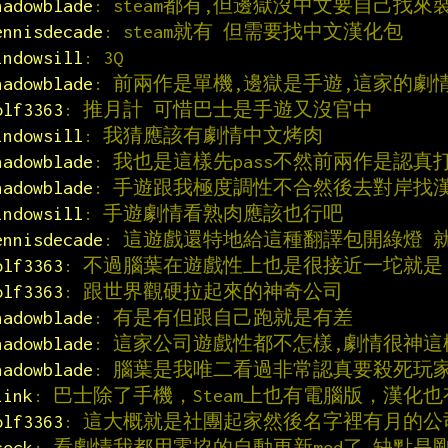
hadowblade
: steam都有,但邊獄沒中文要自己找來
ennisdecade
: steam就有 但需要找中文漢化包
indowsill
: 3Q
hadowblade
: 前兩作是單機,邊獄是手遊,這家的劇
olf3363
: 推月計 可惜巴士是手遊又沒官中
indowsill
: 我猜應該有劇情中文烤肉
hadowblade
: 我也是這樣先pass不然前兩作是認真
hadowblade
: 手遊跟我極度調性不合然後去對岸找漢
indowsill
: 手遊劇情看熟肉應該也行吧
ennisdecade
: 這遊戲還特地給這種翻譯包開綠燈 
olf3363
: 不過腦葉在遊戲性上也是很接近一坨就
olf3363
: 跟世界觀硬拉起來的神奇公司
hadowblade
: 有是有但跟自己跑就是有差
hadowblade
: 這家公司遊戲性都不怎樣,劇情很神這
hadowblade
: 腦葉是我唯二看過非常認真要殺死玩
iink
: 巴士除了手機，Steam上也有電腦版，漢化
olf3363
: 這大概就是社團起家然後名字裡有月的公
sock
: 看劇情我都用零協的自動更新mod了 缺點