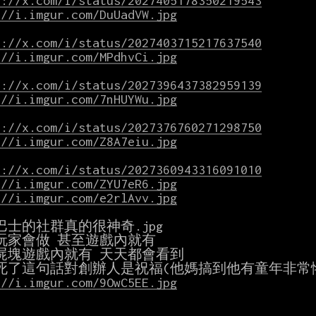
s://x.com/i/status/2027405178350219543
://i.imgur.com/DuUadVW.jpg
s://x.com/i/status/2027403715217637540
://i.imgur.com/MPdhvCi.jpg
s://x.com/i/status/2027396437382959139
://i.imgur.com/7nHUYWu.jpg
s://x.com/i/status/2027376760271298750
://i.imgur.com/Z8A7eiu.jpg
s://x.com/i/status/2027360943316091010
://i.imgur.com/ZYU7eR6.jpg
://i.imgur.com/e2rlAvv.jpg
巴士的社群真的很神奇.jpg

玩家會做 甚至遊戲內就有

屍塊遊戲內就有 天天都會看到

://i.imgur.com/9OwC5EE.jpg

