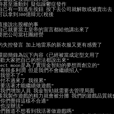
時甚至激動到 疑似躁鬱症發作

自己有一顆逃生按鈕 按下去公司就解散或被賣出去

以拿到300億韓元(稅後

直接說出股權的事

自己就要當土皇帝的宣言都給他講出來了

要把公司當社團經營

的失控發言 加上地雷系的新衣服又更有感覺了

環節簡錄為以下內容 (已經被當成定型文用了

喜歡大家把自己的想法都說出來”

oject moon是為了實現金智勛的夢想而創立的”

們有很多利潤 但是我們不會繼續招人”

我管不了”

應付不過來了 我很累”

需要活著才能繼續做遊戲”

果我們增加人員 我金智勛就需要去管理局面

樣我製作遊戲的精力就會被分攤 我們的遊戲品質就會下
果你們覺得這樣不合適”

也沒辦法”

絲們難道不想看到我活著做遊戲嗎”
