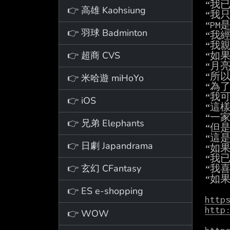
“我
👉 高雄 Kaohsiung
“我
“PM
👉 羽球 Badminton
“我
“我
👉 超商 CVS
“如
“月
“所
👉 米哈遊 miHoYo
“為
“我
👉 iOS
“這樣
“一
👉 兄弟 Elephants
“但是p
“這是
👉 日劇 Japandrama
“如
“我
👉 玄幻 CFantasy
“我喜
“如
👉 ES e-shopping
http
http
👉 WOW