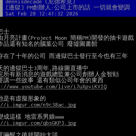
者
dennisdecade (尼德希克)
題
[邊獄] PM創辦人:公司上市的話 一切就會變調
間
Sat Feb 28 12:41:32 2026
士

月亮計畫(Project Moon 簡稱PM)開發的抽卡遊戲

作品還有知名的腦葉公司 廢墟圖書館

存在了十年的公司 而邊獄巴士發行至今也有三年

天的邊獄巴士3周年,路線圖直播中

完所有新消息的遊戲總監兼公司創辦人金智勛

s://www.youtube.com/live/i7uXpviKVIQ
://i.imgur.com/n9c38ac.jpg
://i.imgur.com/qbsGKP3.jpg
眾嚇醒之後就開始大談
