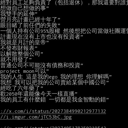
已經對員工足夠負責了（包括退休），那我還要對誰負
只想做自己想做的事”

是我雙手的延伸”

經營月亮計畫已經十年了”

親眼目睹了前任們的失敗”

果一個人持有公司95%股權 然後想把公司當做社團運營
亮計畫現在沒有上市也沒有投資者”

以我就是月計的皇帝”

了不發布財報表”

可以解散整個公司”

就不用發了”

家普通公司不可能沒有債務和投資”

roject moon可以”

我的人生 這是我的ego 我的理想 你理解嗎”

果我想 我可以把我的公司賣給某個中國公司”

已經吃了六年藥了”

歡2050年還能像今天一樣直播”

果我的員工有什麼錯 一切都是我金智勳的錯”

s://x.com/i/status/2027384990212977132
://i.imgur.com/jTC53bC.jpg