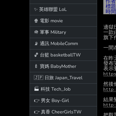
作
標
✨ 英雄聯盟 LoL
時
🍿 電影 movie
邊獄巴
🪖 軍事 Military
一款由
旗下
📡 通訊 MobileComm
一間
🏀 台籃 basketballTW
在昨
發布
🍼 寶媽 BabyMother
http
🇯🇵 日旅 Japan_Travel
🏭 科技 Tech_Job
http
👉 男女 Boy-Girl
http
👉 真香 CheerGirlsTW
把觀