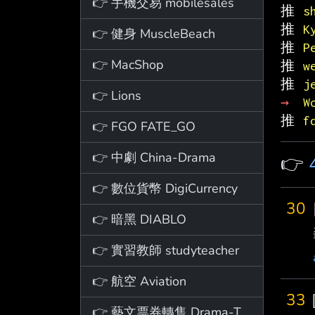
👉 手機交易 mobilesales
推 
s
推 
K
👉 健身 MuscleBeach
推 
P
👉 MacShop
推 
w
推 
j
👉 Lions
→ 
W
推 
f
👉 FGO FATE_GO
👉 中劇 China-Drama
👉
👉 數位貨幣 DigiCurrency
30
👉 暗黑 DIABLO
👉 實習教師 studyteacher
👉 航空 Aviation
33
👉 藝文票券轉售 Drama-Ticket