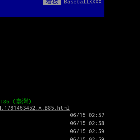
看板
BaseballXXXX
Mute
M.1781463452.A.B85.html