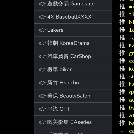
👉 遊戲交易 Gamesale
推 
m
推 
t
👉 4X BaseballXXXX
推 
b
👉 Lakers
推 
l
推 
f
👉 韓劇 KoreaDrama
推 
K
推 
g
👉 汽車買賣 CarShop
推 
c
推 
k
👉 機車 biker
推 
s
👉 新竹 Hsinchu
推 
h
推 
q
👉 美保 BeautySalon
推 
a
推 
D
👉 串流 OTT
推 
a
👉 歐美影集 EAseries
推 
b
→ 
c