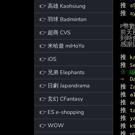
推 
s
👉 高雄 Kaohsiung
推 
s
👉 羽球 Badminton
P幣
👉 超商 CVS
前天
到時
感謝提
👉 米哈遊 miHoYo
推 
k
👉 iOS
推 
S
👉 兄弟 Elephants
→ 
D
👉 日劇 Japandrama
推 
Z
推 
a
👉 玄幻 CFantasy
推 
a
推 
t
👉 ES e-shopping
推 
y
👉 WOW
推 
k
推 
u