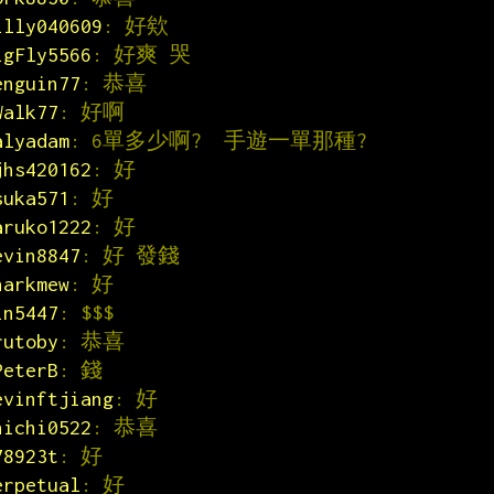
illy040609
: 好欸
igFly5566
: 好爽 哭
enguin77
: 恭喜
Walk77
: 好啊
alyadam
: 6單多少啊?  手遊一單那種?
jhs420162
: 好
suka571
: 好
aruko1222
: 好
evin8847
: 好 發錢
harkmew
: 好
in5447
: $$$
rutoby
: 恭喜
PeterB
: 錢
evinftjiang
: 好
hichi0522
: 恭喜
78923t
: 好
erpetual
: 好