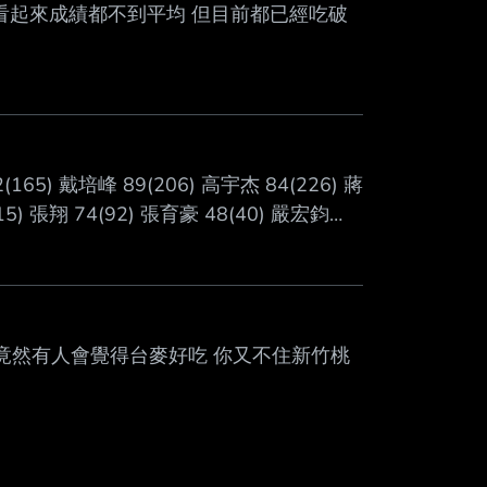
P 1.31 看起來成績都不到平均 但目前都已經吃破
65) 戴培峰 89(206) 高宇杰 84(226) 蔣
15) 張翔 74(92) 張育豪 48(40) 嚴宏鈞
TT on my iPhone 17 Pro --
ws/5532245 竟然有人會覺得台麥好吃 你又不住新竹桃