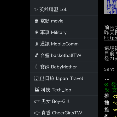
作
標
✨ 英雄聯盟 LoL
時
🍿 電影 movie
前兩
🪖 軍事 Military
http
📡 通訊 MobileComm
這場
目前7:
🏀 台籃 basketballTW
發71
-----
🍼 寶媽 BabyMother
Sent 
🇯🇵 日旅 Japan_Travel
🏭 科技 Tech_Job
※ 文
推 
k
👉 男女 Boy-Girl
推 
M
推 
s
👉 真香 CheerGirlsTW
推 
m