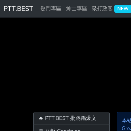
PTT.BEST
熱門專區
紳士專區
敲打政客
NEW
🔥 PTT.BEST 批踢踢爆文
本
Gre
💬 八卦 Gossiping