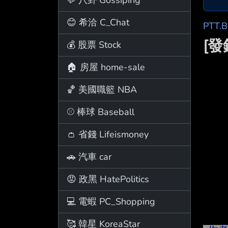
😊 希洽 C_Chat
PTT.
[
💰 股票 Stock
🏠 房屋 home-sale
🏀 美國職籃 NBA
⚾ 棒球 Baseball
👛 省錢 Lifeismoney
🚗 汽車 car
😡 政黑 HatePolitics
💻 電蝦 PC_Shopping
🥰 韓星 KoreaStar