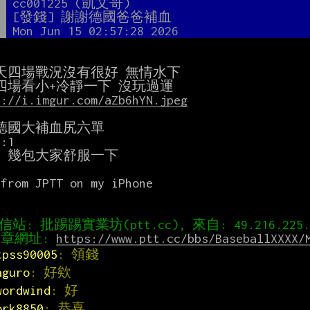
者
cc001225 (凱文哥)
題
[發錢] 謝謝德國爸爸補血
間
Mon Jun 15 02:57:28 2026
天四場戰況沒有很好 無情水下

s://i.imgur.com/aZb6hYN.jpeg
德國大補血尻六單

1

p 幾包大家舒服一下



from JPTT on my iPhone

章網址: 
https://www.ptt.cc/bbs/BaseballXXXX/
tpss90005
: 領錢
aguro
: 好欸
wordwind
: 好
ork8850
: 恭喜