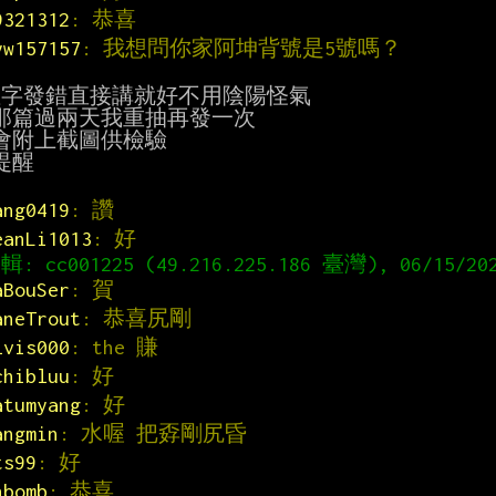
9321312
: 恭喜
yw157157
: 我想問你家阿坤背號是5號嗎？
數字發錯直接講就好不用陰陽怪氣

那篇過兩天我重抽再發一次

會附上截圖供檢驗

醒

ang0419
: 讚
eanLi1013
: 好
aBouSer
: 賀
aneTrout
: 恭喜尻剛
lvis000
: the 賺
chibluu
: 好
atumyang
: 好
angmin
: 水喔 把孬剛尻昏
ts99
: 好
nbomb
: 恭喜