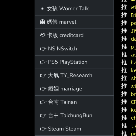
推 
w
👧 女孩 WomenTalk
推 
B
👻 媽佛 marvel
推 
p
推 
J
💳 卡版 creditcard
推 
d
推 
p
👉 NS NSwitch
推 
a
👉 PS5 PlayStation
推 
h
推 
k
👉 大氣 TY_Research
推 
s
推 
s
👉 婚姻 marriage
推 
b
👉 台南 Tainan
推 
C
推 
k
👉 台中 TaichungBun
推 
c
推 
t
👉 Steam Steam
推 
p