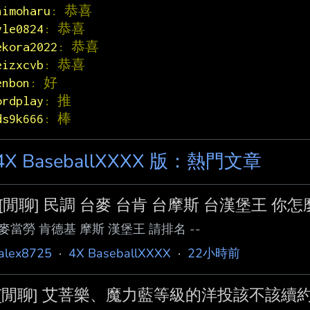
himoharu
: 恭喜
yle0824
: 恭喜
ekora2022
: 恭喜
eizxcvb
: 恭喜
enbon
: 好
ordplay
: 推
ds9k666
: 棒
4X BaseballXXXX 版：熱門文章
[閒聊] 民調 台麥 台肯 台摩斯 台漢堡王 你怎
麥當勞 肯德基 摩斯 漢堡王 請排名 --
alex8725
·
4X BaseballXXXX
·
22小時前
[閒聊] 艾菩樂、魔力藍等級的洋投該不該續