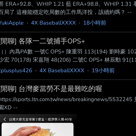
菩 ERA+92.8、WHIP 1.21 藍 ERA+98.8、WHI
百局了 這種能穩定吃局數的工作馬洋投，該續約嗎？ --
YukiApple
·
4X BaseballXXXX
·
18小時前
[閒聊] 各隊一二號捕手OPS+
（）內爲PA數 一號C OPS+ 陳重羽 113(194) 劉時豪 102(1
少宏 70(178) 宋嘉翔 48(206) 二號C OPS+ 林辰勳 91(1
47(47) 陳統恩 32(32) 陳世嘉 -17(87) ---- Sent from BeP
cplusplus426
·
4X BaseballXXXX
·
19小時前
[閒聊] 台灣麥當勞不是最難吃的喔
https://sports.ltn.com.tw/news/breakingne
園XD --