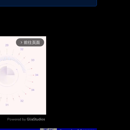
前往頁面
arrow_forward_ios
Powered by 
GliaStudios