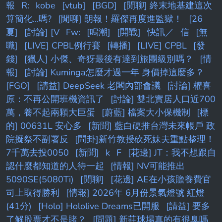
報
R:
kobe
[vtub]
[BGD]
[閒聊] 終末地基建這次
算簡化...嗎?
[閒聊] 朗報！羅傑再度進監獄！
[26
夏]
[討論] [V
Fw:
[鳴潮]
[開戰]
快訊／
信
[無
職]
[LIVE] CPBL例行賽
[轉播]
[LIVE] CPBL
[發
錢]
[獵人] 小傑、奇犽最後有達到旅團級別嗎？
[情
報]
[討論] Kuminga怎麼才過一年 身價掉這麼多？
[FGO]
[請益] DeepSeek 老闆內部會議
[討論] 權喜
原：不再公開班機資訊了
[討論] 雙北實居人口近700
萬，養不起兩顆大巨蛋
[蔚藍] 檔案大小保機制
[標
的] 00631L 安心多
[新聞] 藍白硬推台灣未來帳戶 政
院擬祭不副署反
[問卦]新竹教授砍死妹夫重點整理！
7千萬去投0050
[新聞]
k
F
[花邊] JT：我不想跟自
認什麼都知道的人待一起
[情報] NV可能推出
5090SE(5080Ti)
[閒聊]
[花邊] AE在小孩贍養費官
司上取得勝利
[情報] 2026年 6月份景氣燈號 紅燈
(41分)
[Holo] Hololive Dreams已開服
[請益] 要多
了解股票才不是賭？
[問題] 新莊球場真的有很臭嗎