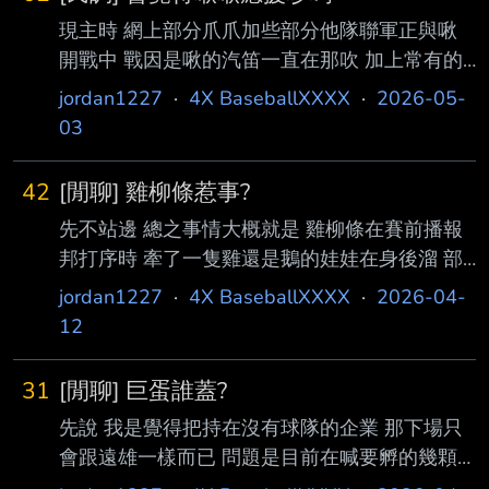
現主時 網上部分爪爪加些部分他隊聯軍正與啾
開戰中 戰因是啾的汽笛一直在那吹 加上常有的
蓋台 聯軍側表示吵死了 啾表示這就是是我們的
jordan1227
·
4X BaseballXXXX
·
2026-05-
特色 我們主場 外人閉嘴 先撇除偏激的言論 大家
03
會覺得啾的應援很吵嗎 --
42
[閒聊] 雞柳條惹事?
先不站邊 總之事情大概就是 雞柳條在賽前播報
邦打序時 牽了一隻雞還是鵝的娃娃在身後溜 部
分邦邦球迷因此而不爽... 不是 我還是沒搞懂 為
jordan1227
·
4X BaseballXXXX
·
2026-04-
什麼會不爽呀?_? --
12
31
[閒聊] 巨蛋誰蓋?
先說 我是覺得把持在沒有球隊的企業 那下場只
會跟遠雄一樣而已 問題是目前在喊要孵的幾顆
蛋 1.新北-候選位置很鳥 邦邦意願不明 2.中壢-