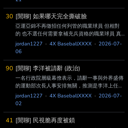
30
[閒聊] 如果哪天完全撕破臉
亞運亞錦不再徵招任何列管的職業球員 但相對
的 也不選任何需要拿補充兵資格的職業球員 真
的就是全業餘去應戰 認真想問 這樣到底哪邊會
jordan1227
·
4X BaseballXXXX
·
2026-07-
先跳腳?_? --
06
90
[閒聊] 李洋被請辭 (政治)
一名行政院層級幕僚表示，請辭一事與外界盛傳
的運動部次長人事安排無關，推測是李洋上任後
推動多項體壇改革，「惹毛了反改革派，因此有
jordan1227
·
4X BaseballXXXX
·
2026-07-
人放話想逼李洋走！」他並直言，這類不實傳聞
02
反而代表李洋「做對了什麼事、得罪了一些體壇
的老舊勢力」。 那些老害邪會的勢力背景真的
41
[閒聊] 民視脆再度被鎖
都那麼大喔？ --