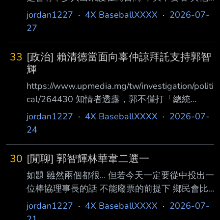
台搞各種商人嘴臉行徑時幾乎都被鄉民統一口徑
jordan1227
·
4X BaseballXXXX
·
2026-07-
幹翻 怎麼唯獨愛爾達死忠護航的那麼多呀? --
27
33
[政治] 賴清德當面向辜仲諒拜託支持郭智
輝
https://www.upmedia.mg/tw/investigation/politi
cal/264430 知情者透露，郭不僅打「總統
牌」，賴本人確實也出手助郭，今年賴曾在棒球
jordan1227
·
4X BaseballXXXX
·
2026-07-
場合，當面 跟辜請託，請辜支持交棒給郭。對
24
此，中信方面人士證實，確曾聽聞賴清德當面向
辜仲諒 拜託，請辜支持郭智輝接任棒協理事長
30
[閒聊] 郭智輝林華韋二選一
情事。 -- 假設上報這篇是真的的話 幹話王面子
如題 雖然兩個都很... 但若今天一定要從中投出一
那麼大喔? = = --
位棒協理事長的話 不能廢票的前提下 鄉民會比
較偏好誰? --
jordan1227
·
4X BaseballXXXX
·
2026-07-
21