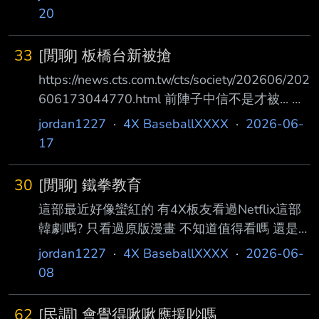
20
33
[閒聊] 板橋台新被搶
https://news.cts.com.tw/cts/society/202606/202
606173044770.html 前陣子中信不是才被... 最
近這夕陽產業怎麼那麼熱門呀(X --
jordan1227
·
4X BaseballXXXX
·
2026-06-
17
30
[閒聊] 鐵拳教育
這部最近好像蠻紅的 有4X板友看過Netflix這部
韓劇嗎? 只看過原版漫畫 不知道值得看嗎 還是
是慘遭真人化... --
jordan1227
·
4X BaseballXXXX
·
2026-06-
08
62
[民調] 會覺得啾啾應援吵嗎