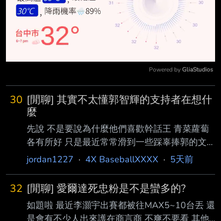
Powered by 
GliaStudios
Mute
30
[閒聊] 其實不太懂郭智輝的支持者在想什
麼
先說 不是要說為什麼他們喜歡幹話王 青菜蘿蔔
各有所好 只是最近常常滑到一些踩辜捧郭的文
甚至從最近的新聞量有些懷疑有公關在操作 如
jordan1227
·
4X BaseballXXXX
·
5天前
果有在操作 中信體系的票源連某位最大咖的都
要去拜託辜了 這樣得罪最大票倉真的好嗎?_? --
32
[閒聊] 愛爾達死忠粉是不是蠻多的?
如題啦 最近李灝宇出賽都被往MAX5~10台丟 還
是會有不少人出來護在商言商 不爽不要看 其他