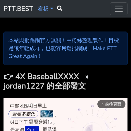
PTT.BEST
看板
本站與批踢踢官方無關！由粉絲整理製作！目標
是讓年輕族群，也能容易逛批踢踢！Make PTT
Great Again！
👉
4X BaseballXXXX
»
jordan1227 的全部發文
前往頁面
arrow_forward_ios