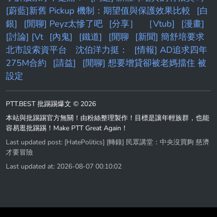
[蔚藍]新舊 Pickup 機制：期望值與保護效果比較
[白
銀]
[閒聊] Peyz太慘了吧
[分享］
［Vtub]
[漫畫]
[討論] [Vt
[內鬼]
[鐵道]
[閒聊
[新聞] 簡舒培要求
北市設索資平台 沈伯洋力挺：
[情報] AD追求四年
275M合約
[請益]
[閒聊] 想要增貸卻被老媽擋住 被
設定
PTT.BEST 批踢踢爆文 © 2026
本站與批踢踢官方無關！由粉絲整理製作！目標是讓年輕族群，也能
容易逛批踢踢！Make PTT Great Again！
Last updated post:
[HatePolitics] [轉錄] 民眾講堂：中央沒買夠 慈濟
才要冒險
Last updated at: 2026-08-07 00:10:02