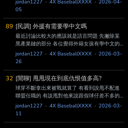
jordan1227
·
4X BaseballXXXX
·
2026-04-
吱吱母企業大虧損 不太可能出來蓋 3.台中-球團
05
自提的 相對進度最快 應該是最有可能的 4.高
雄-205那塊地大家都嘴饞 輪的到蓋棒球場嗎?
89
[民調] 外援有需要學中文嗎
就算成案 喵球隊是孤兒 啾的資金乾五摳玲? 除
最近討論比較大的應該就是語言問題 先撇除某
了台中外真的有能職棒優先的蛋嗎...? --
黑產業鏈的部分 各位覺得外籍女孩有學中文的
必要嗎 --
jordan1227
·
4X BaseballXXXX
·
2026-03-
26
32
[閒聊] 甩甩現在到底仇恨值多高?
球芽不斷拿出來被戰就算了 有看到說甩不配進
聯盟任職的 有說甩對他來說跟假球仔差不多的
甩在那些XX腦中仇恨值到底多高呀= = -- 好問
jordan1227
·
4X BaseballXXXX
·
2026-03-
題 最近跳蠻多討論會長的文才有這篇的 誰造謠
11
了 隨便都幾千讚的你跟我說叫少數意見喔 去問
那群XX腦呀 多數時候都是球迷不爽去反駁才被