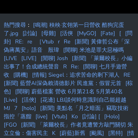
推到球迷反駁文的好嗎 現在要扣我帽子就對了?
1.您第一句就扣我一個造謠帽子 2.您從頭到尾都
在不斷指我帶風向 原來現在看到不爽的言論都
熱門搜尋
：
[鳴潮] 秧秧·玄翎第一日營收 酷狗完蛋
不能發文抱怨?
了.jpg
[討論]
[母雞]
[活俠
[MyGO]
[Fate]
[
[問
卦]
RE:
re
［Vtub
r
Re
[新聞] 黃偉哲公布「深
偽蔣萬安」語音 殷瑋
[閒聊] 米池是罪大惡極嗎
[LIVE
[LIVE]
[閒聊] Josh
[新聞] 「萊爾校長」小編
出事了！合成總統聲音
R
Re:
[閒聊] 七月手遊營
收
[購機]
[情報] Siegel：追求苦命的剩下湖人
RE
[新聞] 藍營AI深偽賴清德影片 民進黨：假冒元首
[棕
色]
[閒聊] 蔚藍檔案 營收 6月第21名 5月第40名
[Live]
[活俠]
[花邊] LBJ談何時意識到自己能超越
MJ
7
[holo]
[新聞] 美點名「月之暗面」竊取技術
指控「蒸餾
[live]
[Vtub]
Ko
[討論] [
[Holo]
[FGO
[新聞] 「萊爾校長」作者竟遭警方敲門關切 朱
立立倫：傷害民主
K
[蔚藍]新舊
[颱風]
[黑特]
[情