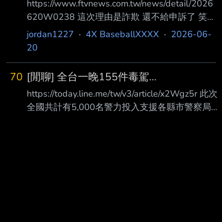
https://www.ftvnews.com.tw/news/detail/2026
620W0238 這次理由是詐欺 還不給申訴了 笑死
www --
jordan1227
·
4X BaseballXXXX
·
2026-06-
20
70
[閒聊] 全台一晚155件毒駕...
https://today.line.me/tw/v3/article/x2Wgz5r 此次
全國共計有5,000名警力投入支援各縣市警察局執
行專案勤務，查獲毒駕計155件、酒 後駕車129
件，另查獲通緝86件 ...... 不是 現在毒品已經氾濫
成這地步了嗎= = --