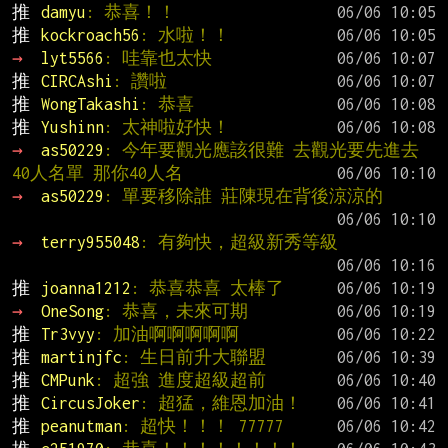
推 
damyu
: 恭喜！！
推 
kockroach56
: 水啦！！
→ 
lyt5566
: 哇靠也太快
推 
CIRCAshi
: 讚啦
推 
WongTakashi
: 恭喜
推 
Yushinn
: 太神啦好快！
→ 
as50229
: 今年要觀光應該很難 去觀光要先進去
40人名單 那你40人名
→ 
as50229
: 單要移除誰 莊陳現在背後涼涼的
→ 
terry955048
: 有夠快，超級新秀等級
推 
joanna1212
: 恭喜恭喜 太棒了
→ 
OneSong
: 恭喜，未來可期
推 
Tr3vyy
: 加油啊啊啊啊啊
推 
martinjfc
: 生日前升大聯盟
推 
CMPunk
: 超強 進度超級超前
推 
CircusJoker
: 超猛，維恩加油！
推 
peanutman
: 超快！！！ 77777