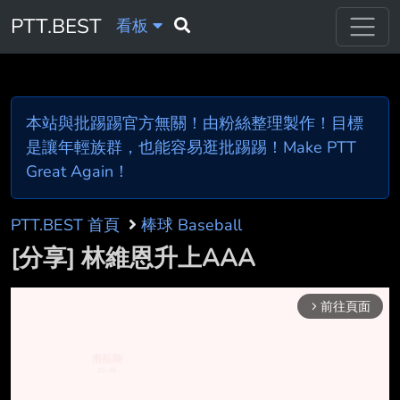
PTT.BEST
看板
本站與批踢踢官方無關！由粉絲整理製作！目標
是讓年輕族群，也能容易逛批踢踢！Make PTT
Great Again！
PTT.BEST 首頁
棒球 Baseball
[分享] 林維恩升上AAA
前往頁面
arrow_forward_ios