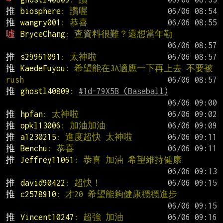
推 
biosphere
: 讚喔
推 
wangry001
: 恭喜
噓 
BryceChang
: 查資料很難？還想當年勒
推 
s29961091
: 太神啦
推 
KaedeFuyou
: 希望能在3A適應一下再上去 不要被
rush
推 
ghostl40809
: 
#1d-79X5B (Baseball)
推 
hpfan
: 太神啦
推 
opkl13006
: 加油加油
推 
a1230215
: 進度超快 太神啦
推 
Benchu
: 恭喜
推 
Jeffrey11061
: 恭喜 加油 希望維持健康
推 
david90422
: 超快！
推 
c2578910
: 才20 希望能夠健康穩穩進步
推 
Vincent10247
: 超強 加油