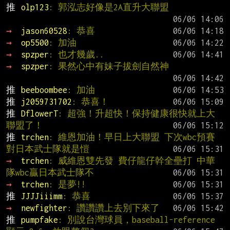
推 
olp123
: 郭泓志好像是2A直升大聯盟
→ 
jason60528
: 恭喜
→ 
op5500
: 加油
→ 
spzper
: 也才幾歲..
→ 
spzper
: 果然心中有妹子拔劍自然神
推 
beeboombee
: 加油
推 
j2059731702
: 恭喜！
推 
DflowerT
: 超強！升超快！保持健康很快就上大
聯盟了！
推 
trchen
: 維恩加油！早日上大聯盟 下次wbc預賽
對日本武士隊就是愷
→ 
trchen
: 威維恩雙先發 費仔龍仔幹全壘打 中華
隊wbc贏日本武士隊不
→ 
trchen
: 是夢!!
推 
JJJJiiimm
: 恭喜
→ 
newfighter
: 讚讚讚上去別下來了
推 
pumpfake
: 別說台灣球員，baseball-reference