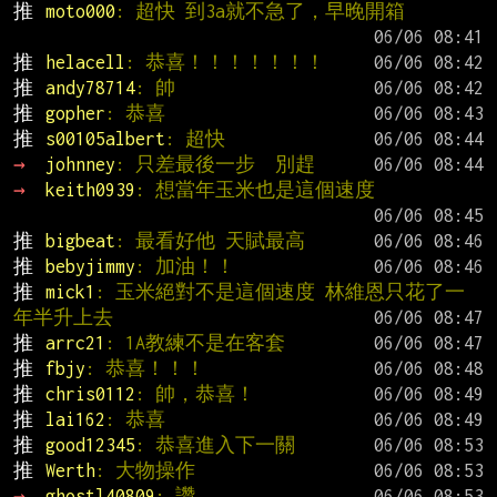
推 
moto000
: 超快 到3a就不急了，早晚開箱
推 
helacell
: 恭喜！！！！！！！
推 
andy78714
: 帥
推 
gopher
: 恭喜
推 
s00105albert
: 超快
→ 
johnney
: 只差最後一步  別趕
→ 
keith0939
: 想當年玉米也是這個速度
推 
bigbeat
: 最看好他 天賦最高
推 
bebyjimmy
: 加油！！
推 
mick1
: 玉米絕對不是這個速度 林維恩只花了一
年半升上去
推 
arrc21
: 1A教練不是在客套
推 
fbjy
: 恭喜！！！
推 
chris0112
: 帥，恭喜！
推 
lai162
: 恭喜
推 
good12345
: 恭喜進入下一關
推 
Werth
: 大物操作
→ 
ghostl40809
: 讚