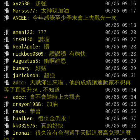
推 
xyz530
: 超強
推 
Marsss77
: 太神辣加油
推 
ANCEE
: 今年感覺至少季末會上去觀光一次
推 
amen123
: 777
推 
its0130
: 讚啦
推 
RealApple
: 讚
推 
rickboo0809
: 讚讚讚 有夠快
推 
Augustus5
: 衝啊維恩
推 
bumary
: 好猛
推 
jurickson
: 超強
推 
adcc
: 天賦滿出來啦，他的成績讓運動家不想再
等了直接升3A，不知道
→ 
adcc
: 會不會隨時上去觀光
推 
crayon1988
: 加油
推 
naxe
: 恭喜
推 
huaiken
: 復仇金倒永！
推 
kk032576
: 真的好快
推 
lnonai
: 很久沒有台灣選手天賦這麼高兌現這麼
快了