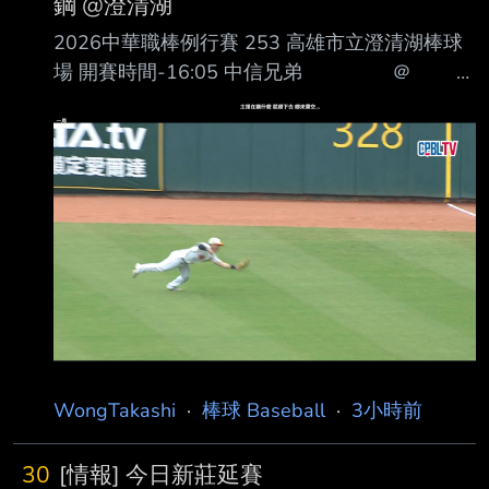
鋼 @澄清湖
每天都有人在說裁判不行 但現階段的汰換機制
2026中華職棒例行賽 253 高雄市立澄清湖棒球
並不健全 薪水就那樣還要隨比賽南征北討 即便
場 開賽時間-16:05 中信兄弟 ＠
判的差 但也沒人可換 最終就說說而已 也無可奈
｜ ＲＦ 張仁瑋 １Ｂ 王博
何 所以改善待遇吸引人來做 最直觀的方式之一
玄 ３Ｂ 張士綸 ＳＳ 曾子祐
便是調整薪水 就這方面來說 還有沒有可能調高
ＣＦ 宋晟睿 ＣＦ 陳文杰 Ｄ
呢 各位怎麼看 題外... 也
Ｈ 王威晨 ＤＨ 魔 鷹 ＬＦ
曾頌恩 ＬＦ 王柏融 ＳＳ 江坤
宇 ３Ｂ 吳念庭 １Ｂ 黃韋
盛 ＲＦ 紀慶然 Ｃ 高宇
杰 ２Ｂ 黃劼希 ２Ｂ 岳東
華 Ｃ 陳世嘉
WongTakashi
·
棒球 Baseball
·
3小時前
30
[情報] 今日新莊延賽