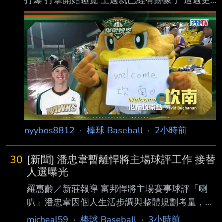
打爆 打擊開始睡覺 上週就已經有跡象了 這週更
譯），因為他全力對決所有 打者，就算單局投
慘 自己把自己送去年度四 台鋼怎麼了？ --
85球責失21分也不懊悔，被網友盛讚擁有棒球
的「浪漫精神」。 據《韓聯社》報導，李賢俊
為大邱北區SC第3棒和遊擊手，於第4局上半球
隊以0：1
nyybos8812
·
棒球 Baseball
·
2小時前
30
[新聞] 潘忠韋暫離悍將主場球評工作 接替
人選曝光
羅惠齡／新莊報導 富邦悍將主場賽事球評「喇
叭」潘忠韋因個人生活步調與整體規劃考量，暫
別轉播工作，至 於接下來球評會找誰？領隊陳
micheal59
·
棒球 Baseball
·
3小時前