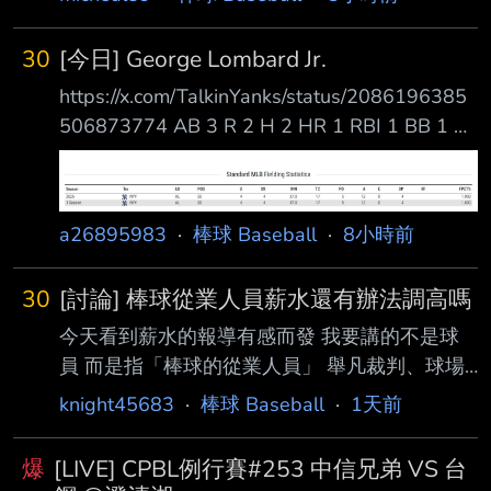
昭如表示，先由陳師正、魏全、王翊亘等人輪
流。 悍將先在官方粉絲團宣布潘忠韋將暫離球
30
[今日] George Lombard Jr.
隊主場球評工作，昨晚潘忠韋也在在社群平台發
https://x.com/TalkinYanks/status/2086196385
文 ：「關心富邦悍將與中華職棒的球迷們：從
506873774 AB 3 R 2 H 2 HR 1 RBI 1 BB 1 K
球員開始到投入棒球轉播，一直是我生命中非常
1 也打出了本季第2轟，13個打數裡打了2轟，
熱愛的一部分。經過一段時間的思考與溝通，為
從3A CALL上來後目前出賽4場繳出了 PA 16
了調整個人的生活步調與整體規劃，我將於 即
AB 13 R 4 H 5 HR 2 AVG .385 OPB .500 SLG
日起暫時告別富邦悍將主場賽事的賽事轉播工
a26895983
·
棒球 Baseball
·
8小時前
.846 OPS 1.346 雖然樣本數很少，但他 4 場先
作。這十年以來，非常感謝球團、轉播團隊 夥
發游擊手 37 局守備 17 次守備機會 0 失誤 5
伴們的協
30
[討論] 棒球從業人員薪水還有辦法調高嗎
PO + 12 A = 17 次全部成功處理
今天看到薪水的報導有感而發 我要講的不是球
員 而是指「棒球的從業人員」 舉凡裁判、球場
維護、隊醫 乃至運科教練、農場管理、情蒐人
knight45683
·
棒球 Baseball
·
1天前
員這類的 一場高品質的球賽除了球員的表現外
也跟這些人的努力脫不了關係 但現在正如各位
爆
[LIVE] CPBL例行賽#253 中信兄弟 VS 台
所知 從業人員多數都是用愛在撐 比如裁判 幾乎