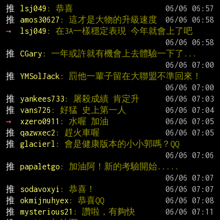
推 
lsj049
: 恭喜
推 
amos30627
: 這才是大物的升級速度
→ 
lsj049
: 在3A一樣穩定表現 今年就會上了吧
推 
CGary
: 一年或許就有機會上去體驗一下了...
推 
YMSolJack
: 罰他一輩子留在大聯盟不準回來！
推 
yankees733
: 屠殺成績 肯定升
推 
vans726
: 好猛 史上第一人
→ 
xzero0911
: 水喔 加油
推 
qazwxec2
: 趕火車喔
推 
glacierl
: 會是健康版本的小小郭嗎？QQ
推 
papaletgo
: 加油阿！新的考驗開始.....
推 
sodavoxyi
: 恭喜！
推 
okmijnuhyex
: 恭喜QQ
推 
mysterious21
: 讚啦，有夠快