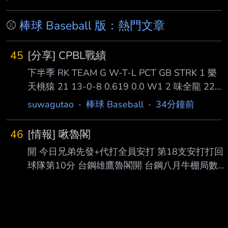
⚾
棒球 Baseball 版：熱門文章
45
[分享] CPBL戰績
下半季 RK TEAM G W-T-L PCT GB STRK 1 樂
天桃猿 21 13-0-8 0.619 0.0 W1 2 味全龍 22
12-0-10 0.545 1.5 L2 4 中信兄弟 23 11-0-12
suwagutao
·
棒球 Baseball
·
34分鐘前
0.478 3.0 W3 6 富邦悍將 21 8-0-13 0.381
5.0 L1 G253 中信兄弟 10:2 台鋼雄鷹 G254 味
46
[情報] 啾魯閣
全龍vs樂天桃猿 延至補賽周原場地補賽 G255
開 今日兄弟先發+代打全員安打 第18支安打打回
統一獅vs富邦悍將 延至補賽周原場地補賽 全年
球隊第10分 台鋼雄鷹魯閣開 台鋼八月牛棚局數第
度 RK TEAM G W-T-L PCT GB 1 味
一 業力引爆了嗎 --