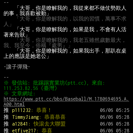
--

「大哥，你是瞭解我的，我從來都不做仗勢欺人
的事，我喜歡被動」
「大哥，你是瞭解我的，以我的習慣，萬事不求
人」
「大哥，你是瞭解我的，如果是我，不會有人活
著來告狀」
「大哥，你是瞭解我的，我老五雖然歲數最大，
我、我至今，俗稱『處男』」
「大哥，你是瞭解我的，如果我出手，那趴在桌
上的應該是她老公」
-讓子彈飛-

※ 發信站: 批踢踢實業坊(ptt.cc), 來自: 
※ 文章網址: 
https://www.ptt.cc/bbs/Baseball/M.1780694695.A.
A00.html
推 
p111232
: 恭喜！
推 
TimmyJiang
: 恭喜恭喜
推 
a12841
: 快滾去大聯盟
推 
etfive217
: 恭喜