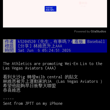
Powered by 
GliaStudios
Mute
作者
k5204520 (先生，有事嗎？nunc)
看板
Baseball
標題
[分享] 林維恩升上AAA
時間
Sat Jun  6 05:24:51 2026
The Athletics are promoting Wei-En Lin to the 
Las Vegas Aviators (AAA)

看到大沙ig 轉發milb central 的貼文

林維恩被升上運動家的3A （Las Vegas Aviators ）

希望他能夠早日衝擊大聯盟

恭喜維恩

-----

Sent from JPTT on my iPhone
