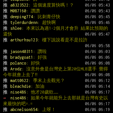
推 
a8323522
: 這個速度算快嗎！？
推 
M087160
: 讚讚
推 
deeping774
: 比刺青仔快
推 
tylerdurdenn
: 超快啊
推 
shlee
: 本來以為過1-2個月才會升 結果比預期的
還快
推 
arthurhsu123
: 樓下說說看是不是拉許
推 
jason40311
: 讚啦
推 
bradygoat1
: 好強
推 
polanco
: 好快
推 
Arodz
: 沒意外會是台灣史上第20位MLB選手 覺得
今年就會上去了‼
推 
matt0622
: 季末上去觀光？
推 
bleachdie
: 加油
推 
nise486
: 他才20歲欸……
→ 
nise486
: 如果今年就能升上去那就是台灣有史以
來最快的吧=.=
推 
abcnelson654
: 上呀！