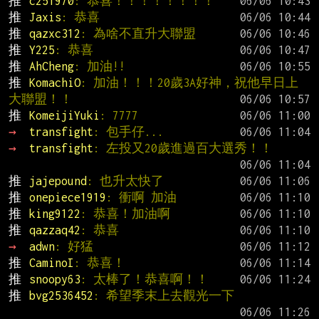
推 
c251970
: 恭喜！！！！！！！！
推 
Jaxis
: 恭喜
推 
qazxc312
: 為啥不直升大聯盟
推 
Y225
: 恭喜
推 
AhCheng
: 加油!!
推 
KomachiO
: 加油！！！20歲3A好神，祝他早日上
大聯盟！！
推 
KomeijiYuki
: 7777
→ 
transfight
: 包手仔...
→ 
transfight
: 左投又20歲進過百大選秀！！
推 
jajepound
: 也升太快了
推 
onepiece1919
: 衝啊 加油
推 
king9122
: 恭喜！加油啊
推 
qazzaq42
: 恭喜
→ 
adwn
: 好猛
推 
CaminoI
: 恭喜！
推 
snoopy63
: 太棒了！恭喜啊！！
推 
bvg2536452
: 希望季末上去觀光一下