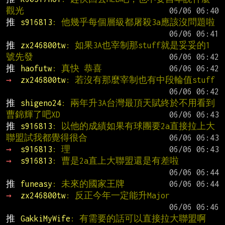
觀光
推 
s916813
: 他幾乎每個層級都屠殺3a應該沒問題啦
推 
zx246800tw
: 如果3A也宰制那stuff就是妥妥的1
號先發
推 
haofutw
: 真快 恭喜
→ 
zx246800tw
: 若沒有那麼宰制也有中段輪值stuff
推 
shigeno24
: 兩年升3A台灣最頂天賦終於不用看到
曹錦輝了吧XD
推 
s916813
: 以他的成績如果有球團要2a直接拉上大
聯盟試我都覺得很合
→ 
s916813
: 理
→ 
s916813
: 曹是2a直上大聯盟還是有差啦
推 
funeasy
: 未來的國家王牌
→ 
zx246800tw
: 反正今年一定能升Major
推 
GakkiMyWife
: 有需要的話可以直接拉大聯盟啊 