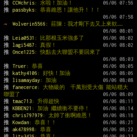
推 
CCWchris
: 水啦！加油！
推 
passbyks
: 恭喜維恩！讓他升！！！
→ 
Wolverin5566
: 莊陳：我才剛下去又上來欸……
推 
Leia0531
: 比那根玉米強多了
推 
lagi5487
: 真假！
推 
Once1225
: 快點去大聯盟不要回來了
推 
Truer
: 恭喜
推 
kathy4106
: 好快！加油
推 
lisamayday
: 加油
推 
fanecerce
: 大物級的  千萬別受大傷 能站穩大
聯盟了
推 
tmac713
: 升得超快
推 
KBBEN21
: 加油 繼續衝不要停！
推 
chris797979
: 太帥了衝啊維恩！
推 
Kowdan
: 恭喜！！
推 
ak478998
: 恭喜
推 
lity3426
: 恭喜！