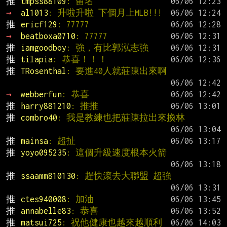
推 
tmpss88109
: 留名
→ 
al1013
: 升啦升啦 下個月上MLB!!!
推 
ericf129
: 77777
→ 
beatboxa0710
: 77777
推 
iamgoodboy
: 強，有比郭泓志強
推 
tilapia
: 恭喜！！！
推 
TRosenthal
: 要進40人就莊陳出來啊
→ 
webberfun
: 恭喜
推 
harry881210
: 推推
推 
combro40
: 我是教練也把莊陳拉出來換林
推 
mainsa
: 超扯
推 
yoyo095235
: 這個升級速度根本火箭
推 
ssaamm810130
: 趕快滾去大聯盟 超強
推 
ctes940008
: 加油
推 
annabelle83
: 恭喜
推 
matsui725
: 祝他健康也越來越順利