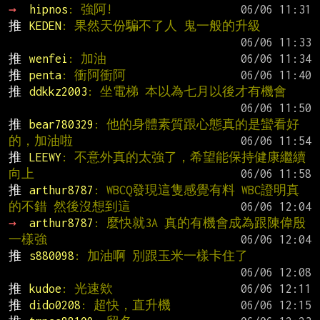
→ 
hipnos
: 強阿!
推 
KEDEN
: 果然天份騙不了人 鬼一般的升級
推 
wenfei
: 加油
推 
penta
: 衝阿衝阿
推 
ddkkz2003
: 坐電梯 本以為七月以後才有機會
推 
bear780329
: 他的身體素質跟心態真的是蠻看好
的，加油啦
推 
LEEWY
: 不意外真的太強了，希望能保持健康繼續
向上
推 
arthur8787
: WBCQ發現這隻感覺有料 WBC證明真
的不錯 然後沒想到這
→ 
arthur8787
: 麼快就3A 真的有機會成為跟陳偉殷
一樣強
推 
s880098
: 加油啊 別跟玉米一樣卡住了
推 
kudoe
: 光速欸
推 
dido0208
: 超快，直升機