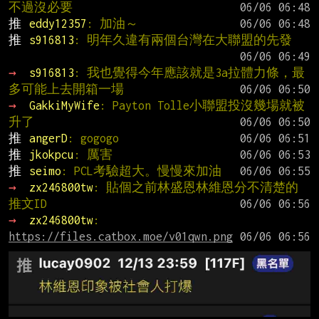
不過沒必要
推 
eddy12357
: 加油～
推 
s916813
: 明年久違有兩個台灣在大聯盟的先發
→ 
s916813
: 我也覺得今年應該就是3a拉體力條，最
多可能上去開箱一場
→ 
GakkiMyWife
: Payton Tolle小聯盟投沒幾場就被
升了
推 
angerD
: gogogo
推 
jkokpcu
: 厲害
推 
seimo
: PCL考驗超大。慢慢來加油
→ 
zx246800tw
: 貼個之前林盛恩林維恩分不清楚的
推文ID
→ 
zx246800tw
: 
https://files.catbox.moe/v01qwn.png