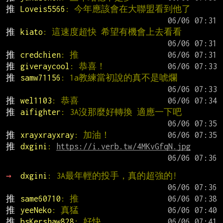
推 
Loveis5566
: 今年應該會在大聯盟看到他了
推 
kiato
: 這速度超快 希望有機會上去看看
推 
credchien
: 推
推 
giveraycool
: 恭喜！
推 
samw71156
: 1a教練當初說的真不是唬爛
推 
wel1103
: 恭喜
推 
aifighter
: 3A沒那麼好轉換 適應一下吧
推 
xrayxrayxray
: 加油！
推 
dxgini
: 
https://i.verb.tw/4MKvGfqN.jpg
→ 
dxgini
: 3A最年輕的投手，真的超強的!
推 
same60710
: 推
推 
yeeNeko
: 真猛
推 
bsKershaw828
: 好快