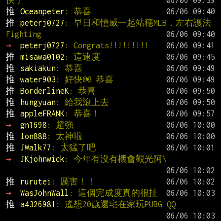
推 
Oceanpeter
: 恭喜
推 
peterj0727
: 早日和愷威一起站穩MLB，左右護法 
Fighting
→ 
peterj0727
: Congrats!!!!!!!!!
推 
misawa0102
: 這速度
推 
sakiakun
: 恭喜
推 
water903
: 好快@@ 恭喜
推 
BorderlineK
: 恭喜
推 
hungyuan
: 給我滾上去
推 
appleFRANK
: 恭喜！
→ 
gn1698
: 超強
推 
lon888
: 太神啦
推 
JWalk77
: 太猛了吧
→ 
JKjohnwick
: 今年有沒有機會觀光阿\
推 
rurutei
: 厲害！！
→ 
WasJohnWall
: 這個完成度真的很扯
推 
a4326981
: 遙想20歲還宅在家玩PUBG QQ