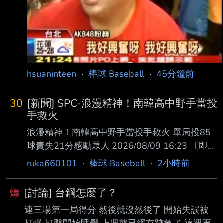
hsuaninteen
·
棒球 Baseball
·
45分鐘前
30
[新聞] SPC-浪漫精神！南韓高中野手當投
手救火
浪漫精神！南韓高中野手當投手救火 單局投85
球責失21分感動眾人 2026/08/09 16:23 〔即時
新聞／綜合報導〕南韓「鳳凰大旗全國高中棒球
ruka660101
·
棒球 Baseball
·
2小時前
大會」，8日由號稱最強高校的德 壽高中以5局
42：0的分數扣倒大邱北區SC（Sporting
爆
[討論] 台鋼怎麼了？
Club），但和德壽的大勝相比，外 界更關注大
連三場第一局得分 然後就沒然後了 開始失誤被
邱北區由野手轉為投手救火的李賢俊（ ，音