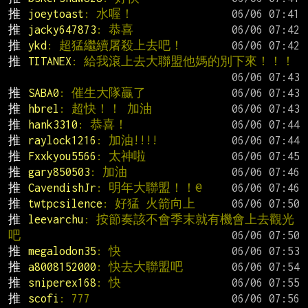
推 
joeytoast
: 水喔！
推 
jacky647873
: 恭喜
推 
ykd
: 超猛繼續屠殺上去吧！
推 
TITANEX
: 給我滾上去大聯盟他媽的別下來！！！
推 
SABA0
: 催生大隊贏了
推 
hbrel
: 超快！！ 加油
推 
hank3310
: 恭喜！
推 
raylock1216
: 加油!!!!
推 
Fxxkyou5566
: 太神啦
推 
gary850503
: 加油
推 
CavendishJr
: 明年大聯盟！！@
推 
twtpcsilence
: 好猛 火箭向上
推 
leevarchu
: 按節奏該不會季末就有機會上去觀光
吧
推 
megalodon35
: 快
推 
a8008152000
: 快去大聯盟吧
推 
sniperex168
: 快
推 
scofi
: 777