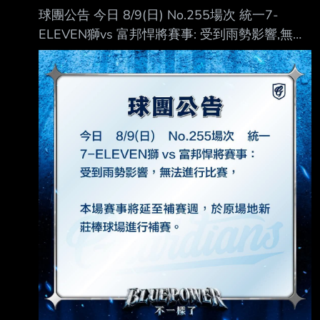
球團公告 今日 8/9(日) No.255場次 統一7-
ELEVEN獅vs 富邦悍將賽事: 受到雨勢影響,無法
進行比賽, 本場賽事將延至補賽週,於原場地新莊
棒球場進行補賽。 https://i.mopix.cc/9gSQPI.jpg
--