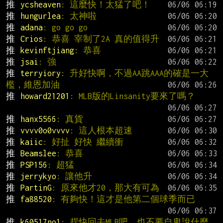
推 
ycsheaven
: 這麼快！太猛了吧！
推 
hungurlea
: 太神啦
推 
adana
: go go go
推 
Crios
: 恭喜 宰制了2A 真的值得升
推 
kevinftjiang
: 恭喜
推 
jsai
: 強
推 
terryiory
: 升好快啊，不過AA跳AAA的確是一大
檻，維恩加油
推 
howard21201
: MLB版的Linsanity要來了嗎？
推 
hanx5566
: 真貨
推 
vvvv0o0vvvv
: 這人根本超速
推 
kaiic
: 好扯 好快 繼續衝
推 
Beamslee
: 恭喜
推 
PSP156
: 超猛
推 
jerrykyo
: 讓他升
推 
PartinG
: 原來他才20，那大有可為
推 
fa88520
: 有夠快！這才是他第二個球季而已
推 
k60517no1
: 趕快回去MLB吧，也不要自卑說什麼