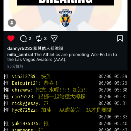
推 
vin312789
: 快升
推 
Daiquiri21
: 恭喜！
推 
chiawww
: 挖靠 水喔!!!! 加油!!
推 
cjo76223
: 跟鄧一起站穩大檸檬
推 
rickyjessy
: 77
推 
hyc0725zz
: 加油~~~AA虐菜完，3A才是關鍵
推 
yuki476375
: 推
推 
simpsons
: 帥