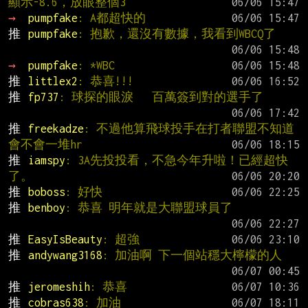
顯示-8.6，放眼整個3
→ 
pumpfake
: A都超快的
推 
pumpfake
: 抱歉，還沒有數據，我看到WBCQ了
→ 
pumpfake
: *WBC
推 
littlex2
: 恭喜!!!
推 
fp737
: 球探的眼淚   百萬簽到對的選手了
推 
freekadze
: 不過他算飛球投手在打者聯盟不知道
會不會一堆hr
推 
iamspy
: 3A先投投看，不急今年升啦！已經超快
了。
推 
boboss
: 好快
推 
benboy
: 恭喜 明年就是大聯盟球員了
推 
EasyIsBeauty
: 超強
推 
andywang3168
: 加油啊 下一個站穩大檸檬的人
推 
jeromeshih
: 恭喜
推 
cobras638
: 加油