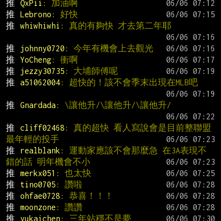
推 
QxPii
: 加油啊
推 
Lebrono
: 好快
推 
whiwhiwhi
: 真的有夠快 才去第二年耶
推 
johnny0720
: 今年有機會上去觀光
推 
YoCheng
: 衝啊
推 
jezzy30735
: 大埔師傅呢
推 
a51062004
: 超快的！該不會季末出現在MLB吧
推 
Gnardada
: \讓他升/\讓他升/\讓他升/
推 
cliff02468
: 真的超快 看人寫說會是目前整聯盟
最年輕的投手
推 
realblank
: 運動家應該不會那麼急 在3A表現不
錯的話 明年機會不小
推 
merkx051
: 也太快
推 
tino0705
: 讚啦
推 
ohfae0728
: 恭喜！！！
推 
moonzone
: 讚讚
推 
yukaichen
: 三年站穩不是夢