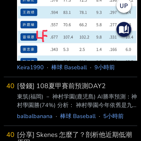
Keira1990
·
棒球 Baseball
·
9小時前
40
[發錢] 108夏甲賽前預測DAY2
東筑(福岡) － 神村学園(鹿児島) AI勝率預測：神
村學園勝(74%) 分析： 神村學園今年依舊是九
州地區最具競爭力的球隊之一，整體投手深度、
balbalbanana
·
棒球 Baseball
·
5小時前
打線串聯能力以及 機動力都優於東筑，尤其中
心打線的長打能力和跑壘積極性，很容易在中後
40
[分享] Skenes 怎麼了？剖析他近期低潮
段擴大比分。 東筑則屬於防守型球隊，若想爆