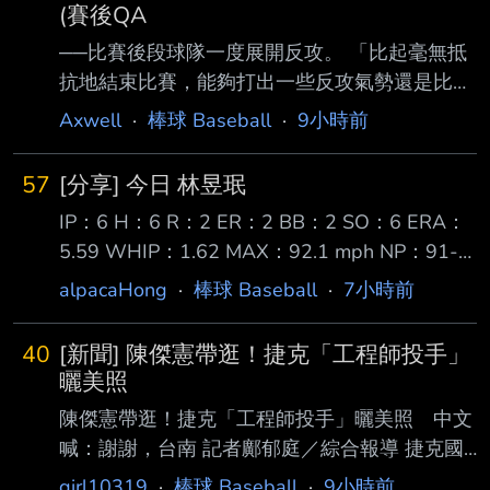
兩好兩壞時 被一顆偏高的滑球三振出局 隨後八
聯盟歷史紀錄保持人。
(賽後QA
局下由另一位替補 James Outman 替換上場守備
──比賽後段球隊一度展開反攻。 「比起毫無抵
右外野 終場老虎 2:4 不敵水手 結束四連勝 系列
抗地結束比賽，能夠打出一些反攻氣勢還是比較
賽戰成一勝一負 李灝宇打擊近況 對比先前連續
重要。接下來還有新的系列 賽，而且明天也有
Axwell
·
棒球 Baseball
·
9小時前
安打場次的表現有所降溫
休兵日，我認為這兩者之間的差別其實很大。」
──今天敲出兩發全壘打，你覺得自己的打擊狀
57
[分享] 今日 林昱珉
態如何？ 「我覺得確實有變好。不過，兩支全
IP：6 H：6 R：2 ER：2 BB：2 SO：6 ERA：
壘打的擊球仰角都偏低，如果不是在這座球場，
5.59 WHIP：1.62 MAX：92.1 mph NP：91-
也不 一定會飛出去，所以不能說是非常完美的
56 上週被跳過一次先發 因此玉米整整休了7天
全壘打。但我認為自己對好球帶內的好球，反應
alpacaHong
·
棒球 Baseball
·
7小時前
今天主場對上教士3A 第1局就被攻占1、2壘 但
已經相當不錯。」 ──今天與同樣是國聯MVP熱
靠著一顆二壘平飛雙殺安全下庄 第2局投了一個
門人選的PCA正面交手。 「他是一位非常出色
40
[新聞] 陳傑憲帶逛！捷克「工程師投手」
保送無失分 第3局在2出局後被2、3棒連續安打
的球員。不過，我還是想專注在自己該做
曬美照
失掉1分 第4局雖然首名打者2壘安打，但之後連
陳傑憲帶逛！捷克「工程師投手」曬美照 中文
續解決3位打者 第5局再次被2、3棒連續安打失
喊：謝謝，台南 記者鄺郁庭／綜合報導 捷克國
掉1分 第6局則是投出今天第一次3上3下，還送
家隊「工程師投手」薩托里亞（Ondrej
girl10319
·
棒球 Baseball
·
9小時前
出2K 最終以91球完成優質先發 總計今天玉米先