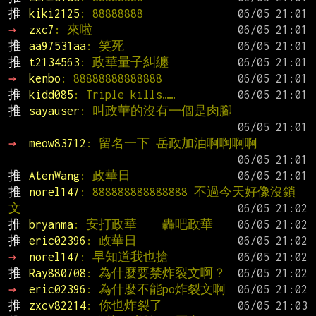
推 
kiki2125
: 88888888
→ 
zxc7
: 來啦
推 
aa97531aa
: 笑死
推 
t2134563
: 政華量子糾纏
→ 
kenbo
: 88888888888888
推 
kidd085
: Triple kills……
推 
sayauser
: 叫政華的沒有一個是肉腳
→ 
meow83712
: 留名一下 岳政加油啊啊啊啊
推 
AtenWang
: 政華日
推 
norel147
: 888888888888888 不過今天好像沒鎖
文
推 
bryanma
: 安打政華    轟吧政華
推 
eric02396
: 政華日
→ 
norel147
: 早知道我也搶
推 
Ray880708
: 為什麼要禁炸裂文啊？
→ 
eric02396
: 為什麼不能po炸裂文啊
推 
zxcv82214
: 你也炸裂了