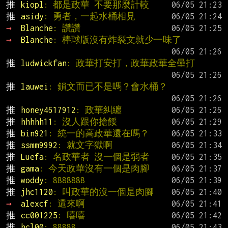
推 
kiopl
: 都是政華 不要那麼計較
推 
asidy
: 勇者，一起水桶相見
→ 
Blanche
: 讚讚
→ 
Blanche
: 棒球版沒有炸裂文就少一味了
推 
ludwickfan
: 政華打安打，政華政華全壘打
推 
lauwei
: 鎖文而已不是嗎？會水桶？
推 
honey4617912
: 政華糾纏
推 
hhhhh11
: 沒人跟你搶餒
推 
bin921
: 統一的高政華還在嗎？
推 
ssmm9992
: 就文字獄啊
推 
Luefa
: 名政華者 沒一個是弱者
推 
gama
: 今天政華沒有一個是肉腳
推 
woddy
: 8888888
推 
jhc1120
: 叫政華的沒一個是肉腳
→ 
alexcf
: 還來啊
推 
cc001225
: 嘻嘻
推 
hcl00
: 88888