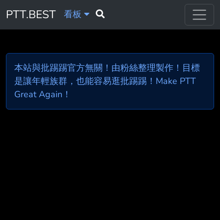
PTT.BEST
看板
本站與批踢踢官方無關！由粉絲整理製作！目標
是讓年輕族群，也能容易逛批踢踢！Make PTT
Great Again！