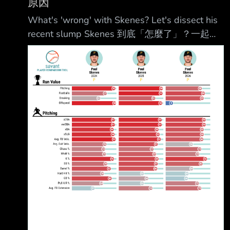
原因
冷，必須依靠王牌投手壓制神村打線，並透過短
What's 'wrong' with Skenes? Let's dissect his
打、盜壘 等戰術搶分，把比賽控制在低比分；
recent slump Skenes 到底「怎麼了」？一起剖
一旦形成打擊戰，神村學園的勝算將明顯提高。
析他近期低潮的原因。 August 5th, 2026 Travis
我預測：神村學園勝(80%) 分析：神村學園可以
Sawchik https://www.mlb.com/news/paul-
說在地方大會虐菜上來的，其王牌投手龍頭汰樹
skenes-2026-metrics-comparison-deep-dive
是非常省球數的滾地 球
The question seemed unthinkable a year ago:
What's wrong with Pa