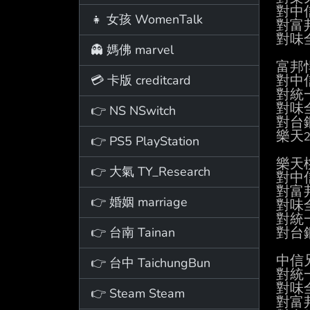
對中信
👧 女孩 WomenTalk
對富邦
對味
👻 媽佛 marvel
富邦悍
💳 卡版 creditcard
對中
對統一
對味全
👉 NS NSwitch
對台鋼
樂天2
👉 PS5 PlayStation
樂天桃
👉 大氣 TY_Research
對中
對富邦
👉 婚姻 marriage
對味全
對統
👉 台南 Tainan
對台
中信兄
👉 台中 TaichungBun
對統一
對味全
👉 Steam Steam
對富