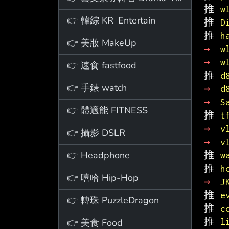
推 
w
👉 韓綜 KR_Entertain
推 
D
推 
h
👉 美妝 MakeUp
→ 
w
→ 
w
👉 速食 fastfood
推 
d
👉 手錶 watch
→ 
d
→ 
S
👉 體適能 FITNESS
推 
t
→ 
v
👉 攝影 DSLR
→ 
v
👉 Headphone
推 
w
推 
h
👉 嘻哈 Hip-Hop
→ 
J
推 
e
👉 轉珠 PuzzleDragon
推 
c
推 
l
👉 美食 Food