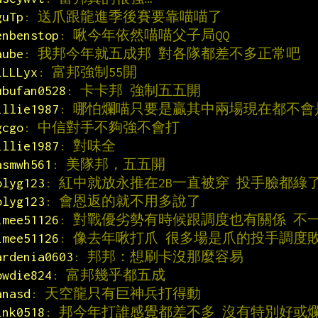
guTp
: 送爪跟龍進季後賽要靠喵喵了
enbenstop
: 啾今年依然喵喵父子局QQ
aube
: 我邦今年就五成邦 對各隊都差不多正常吧
LLLLyx
: 富邦強制55開
ubufan0528
: 卡卡邦 強制五五開
illie1987
: 哪怕爛喵只要是贏其中兩場現在都不會
gcgo
: 中信對手不夠強不會打
illie1987
: 對味全
asmwh561
: 美隊邦，五五開
olyg123
: 紅中就放永推在2B一直被穿 投手臉都綠
olyg123
: 會恩返的就不用多說了
imee51126
: 對戰優劣勢有時候跟調度也有關係 不
imee51126
: 像去年啾打爪 很多場是爪的投手調度
ardenia0603
: 邦邦：想刷卡沒那麼容易
owdie824
: 富邦幾乎都五成
anasd
: 天空龍只有巨神兵打得動
ink0518
: 邦今年打誰感覺都差不多 沒有特別好或