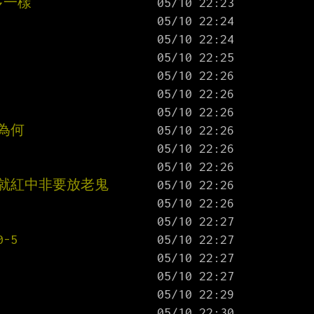
多一樣
為何
，就紅中非要放老鬼
-5