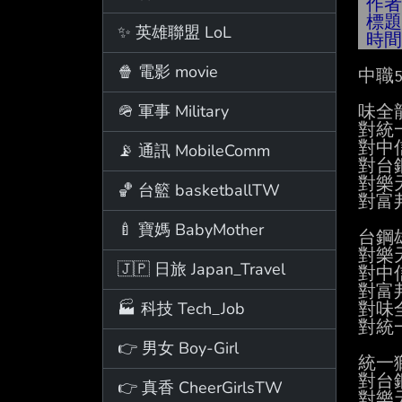
作
標
✨ 英雄聯盟 LoL
時
🍿 電影 movie
中職
🪖 軍事 Military
味全龍
對統
對中信
📡 通訊 MobileComm
對台鋼
對樂天
🏀 台籃 basketballTW
對富邦
🍼 寶媽 BabyMother
台鋼雄
對樂
🇯🇵 日旅 Japan_Travel
對中
對富邦
🏭 科技 Tech_Job
對味全
對統
👉 男女 Boy-Girl
統一獅
對台
👉 真香 CheerGirlsTW
對樂