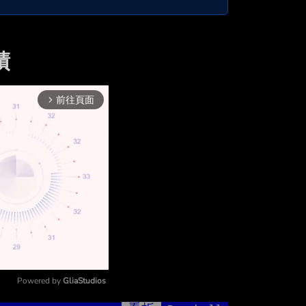
績
前往頁面
arrow_forward_ios
Powered by 
GliaStudios