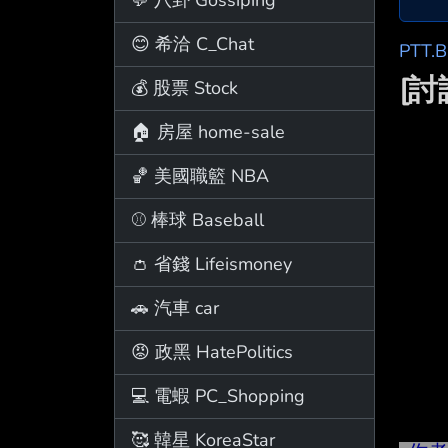
😊 希洽 C_Chat
PTT.
[
💰 股票 Stock
🏠 房屋 home-sale
🏀 美國職籃 NBA
⚾ 棒球 Baseball
👛 省錢 Lifeismoney
🚗 汽車 car
😡 政黑 HatePolitics
💻 電蝦 PC_Shopping
🥰 韓星 KoreaStar