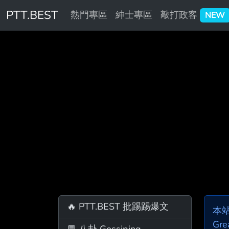
PTT.BEST
熱門專區
紳士專區
敲打政客
NEW
🔥 PTT.BEST 批踢踢爆文
本
Gre
💬 八卦 Gossiping