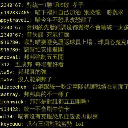
l2340167
: 對統一1勝1和5敗 孝子
in192837465
: 喵下禮拜自己加油 別恐龍一勝難求
appytravell
: 喵今年不恐爪改恐龍了
l2340167
: 台鋼的先發跟調度都覺得不會輸統一太
l2340167
: 普失誤 死屍打線
8916780
: 啾對喵要避免恩返球員上場，球員心魔
8916780
: 該幫忙安排避開
andoval
: 邦邦強制五五開
f312
: 五成邦 每場都好看
ltw5v
: 邦邦真的強
ltw5v
: 沒人能刷邦了
allacechen
: 台鋼跟統一吃定兩隊就讓戰績在前面
castray
: 邦邦真的不一樣了
Kjohnwick
: 邦邦是對誰都五五開嗎?
vil4422
: 統一不會刷中信卡
ool34
: 喵有沒有克服恐爪症還要再觀察
ikeyouuu
: 爪有三個對戰劣勢 lol