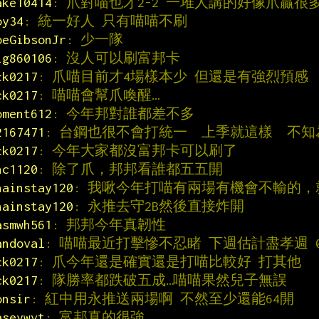
ake10414
: 爪對喵也才2-2 一堆人講的好像爪贏很
oy34
: 統一好人 只有喵喵不刷
oeGibsonJr
: 少一隊
ig860106
: 沒人可以刷富邦卡
ck0217
: 爪喵目前才4場樣本少 但還是有強烈預感
ck0217
: 喵喵會幫爪喚醒…
oment612
: 今年邦對誰都差不多
2167471
: 台鋼也很不會打統一  上季就這樣  不知
ck0217
: 今年大家都沒富邦卡可以刷了
hc1120
: 除了爪，邦邦看誰都五五開
hainstay120
: 我啾今年打喵有兩場有機會不輸的
hainstay120
: 永推去守2B然後直接炸開
asmwh561
: 邦邦今年真韌性
andoval
: 喵喵最近打擊慘不忍睹 下週估計盡孝週 0
ck0217
: 爪今年還是確實還是打喵比較好 打其他
ck0217
: 隊勝率都跌破五成…喵喵果然兒子無誤
onsir
: 紅中用永推送兩場啊 不然至少還能64開
aseywvt
: 富邦真的很強…