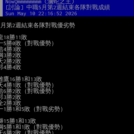
者
NowQmmmmmmmm (滷蛇之王)
題
[討論] 中職5月第2週結束各隊對戰成績
間
Sun May 10 22:16:52 2026
5月第2週結束各隊對戰優劣勢

18勝11敗

一5勝0敗（對戰優勢）

4勝3敗

3勝2敗

2勝2敗

4勝4敗

鷹16勝1和13敗

天4勝1敗（對戰優勢）

信6勝2敗（對戰優勢）

3勝2敗

2勝3敗

一1勝1和5敗（對戰劣勢）

15勝1和13敗

鋼5勝1和1敗（對戰優勢）

天6勝2敗（對戰優勢）
