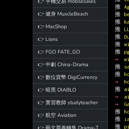
👉 手機交易 mobilesales
推 
A
👉 健身 MuscleBeach
推 
b
推 
k
👉 MacShop
推 
L
推 
D
👉 Lions
推 
w
👉 FGO FATE_GO
推 
p
→ 
w
👉 中劇 China-Drama
推 
s
推 
h
👉 數位貨幣 DigiCurrency
→ 
h
推 
a
👉 暗黑 DIABLO
→ 
a
👉 實習教師 studyteacher
→ 
G
推 
h
👉 航空 Aviation
推 
i
推 
p
👉 藝文票券轉售 Drama-Ticket