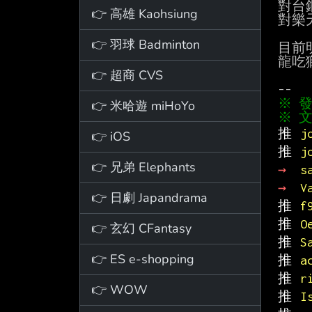
對台
👉 高雄 Kaohsiung
對樂
👉 羽球 Badminton
目前
龍吃
👉 超商 CVS
👉 米哈遊 miHoYo
※ 文
推 
j
👉 iOS
推 
j
👉 兄弟 Elephants
→ 
s
→ 
V
👉 日劇 Japandrama
推 
f
推 
O
👉 玄幻 CFantasy
推 
S
👉 ES e-shopping
推 
a
推 
r
👉 WOW
推 
I