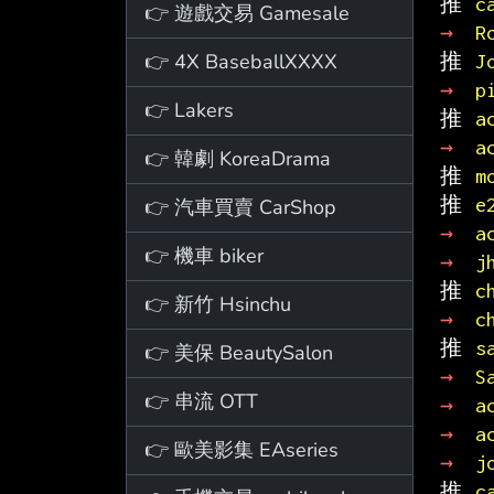
推 
c
👉 遊戲交易 Gamesale
→ 
R
👉 4X BaseballXXXX
推 
J
→ 
p
👉 Lakers
推 
a
→ 
a
👉 韓劇 KoreaDrama
推 
m
推 
e
👉 汽車買賣 CarShop
→ 
a
👉 機車 biker
→ 
j
推 
c
👉 新竹 Hsinchu
→ 
c
推 
s
👉 美保 BeautySalon
→ 
S
👉 串流 OTT
→ 
a
→ 
a
👉 歐美影集 EAseries
→ 
j
推 
c