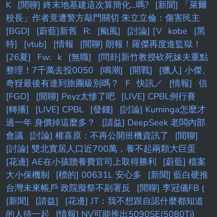
K
[閒聊] 終末地基建這次算簡化...嗎?
[新聞] 「萊爾
校長」作者竟遭警方敲門關切 朱立立倫：傷害民主
[BGD]
[蔚藍]新舊
R:
[颱風]
[討論] [V
kobe
[黑
特]
[vtub]
[情報
[閒聊] 朗報！羅傑再度進監獄！
[26夏]
Fw:
k
[無職]
[問卦]新竹教授砍死妹夫重點
整理！7千萬去投0050
[鳴潮]
[開戰]
[獵人] 小傑、
奇犽最後有達到旅團級別嗎？
F
快訊／
[情報]
信
[FGO]
[閒聊] Peyz太慘了吧
[LIVE] CPBL例行賽
[轉播]
[LIVE] CPBL
[發錢]
[討論] Kuminga怎麼才
過一年 身價掉這麼多？
[請益] DeepSeek 老闆內部
會議
[討論] 權喜原：不再公開班機資訊了
[閒聊]
[討論] 雙北實居人口近700萬，養不起兩顆大巨蛋
[花邊] AE在小孩贍養費官司上取得勝利
[蔚藍] 檔案
大小保機制
[標的] 00631L 安心多
[新聞] 藍白硬推
台灣未來帳戶 政院擬祭不副署反
[閒聊] 李冠儀FB (
[新聞]
[請益]
[花邊] JT：我不想跟自認什麼都知道
的人待一起
[情報] NV可能推出5090SE(5080Ti)