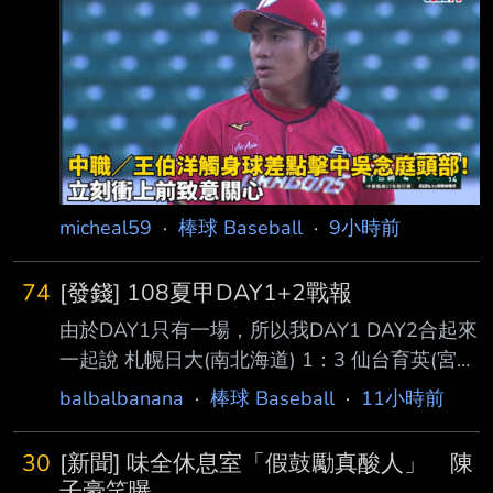
一安打及一保送 掉了隊友的分數 不過後面連續
解決兩名打者 讓對方形成滿壘殘壘 --
micheal59
·
棒球 Baseball
·
9小時前
74
[發錢] 108夏甲DAY1+2戰報
由於DAY1只有一場，所以我DAY1 DAY2合起來
一起說 札幌日大(南北海道) 1：3 仙台育英(宮
城) 仙台育英整場大概只出七成力就拿下札幌日
balbalbanana
·
棒球 Baseball
·
11小時前
大，至於為何會這麼說，其實整場仙台育英發
生了九次BB，整體跟地方大會的狀態略有差
30
[新聞] 味全休息室「假鼓勵真酸人」 陳
別，但能很明顯感覺到對面對手確實實力有所
子豪笑曝