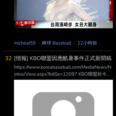
micheal59
·
棒球 Baseball
·
12小時前
32
[情報] KBO聯盟因應酷暑事件正式新聞稿
https://www.koreabaseball.com/MediaNews/N
otice/View.aspx?bdSe=12097 KBO聯盟於今日
八月六日召開酷暑相關會議 以下為相關討論結
果 有關於比賽時間 KBO聯盟 一二軍比賽本週將
全部取消 比賽於下週二恢復進行 開賽時間除高
尺以外 全部比賽開賽時間延至1900進行(高尺除
外) 二軍比賽則可兩隊協商 日間比賽於1000開