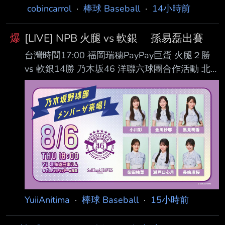
cobincarrol
·
棒球 Baseball
·
14小時前
爆
[LIVE] NPB 火腿 vs 軟銀 孫易磊出賽
台灣時間17:00 福岡瑞穗PayPay巨蛋 火腿２勝
vs 軟銀14勝 乃木坂46 洋聯六球團合作活動 北
海道日本火腿鬥士 (56-45) AVG OBP SLG OPS
HR RBI PA １. 水野達稀 (L) SS .293 .339 .453
.791 8 35 399 ２. 五十幡亮汰 (L) CF .203 .227
.250 .477 0 1 70 ３. 万波中正 (R) RF .270 .339
.493 .831 20 49 382 ４. Franmil Reyes (R) DH
.3
YuiiAnitima
·
棒球 Baseball
·
15小時前