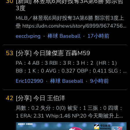
30
[新聞] 林昱珉6局好投奪3A第6勝 鄭宗哲
3度
MiLB／林昱珉6局好投奪3A第6勝 鄭宗哲3度上
壘 https://udn.com/news/story/6999/9674756?
from=udn-catebreaknews_ch2 美國職棒小聯盟
eecclvping
·
棒球 Baseball
·
17小時前
（MiLB）響尾蛇隊3A台灣投手林昱珉展現壓制
力，今天以6局失2分的優質 先發拿下本季第6
53
[分享] 今日陳傑憲 百轟M59
勝；紅襪隊3A的台灣野手鄭宗哲則是靠著1安、
PA：4 AB：3 RBI：3 R：3 H：2（HR：1）
2保送，單場3度上壘。 效力亞利桑那響尾蛇隊
BB：1 K：0 AVG：0.327 OBP：0.411 SLG：
的林昱珉今天在3A先發對上聖地牙哥教士隊，
0.429 OPS+：157 陳傑憲今天當起爆劑，擊出
首局就遇到連續2人 上壘危機，但靠雙殺、滾地
Eric102990
·
棒球 Baseball
·
9小時前
打破喵喵打擊低潮的本季第四轟，成功將百轟里
球出局化解，第3局、第5局都因單局被連敲2安
程碑拉近到M59 ，賽後OPS+上升至157。 陳傑
42
[分享] 今日 王伯洋
憲目前還差14打席才能補足規定打席，按照目前
局數：0.2 失分：0(0) 被安：1 三振：0 四壞：
成績有機會空降打擊王，同時OPS+也僅 次於張
1 ERA: 2.31 Whip:1.46 NP:20 今天剛被升上一
育成和魔鷹。 ---- Sent from BePTT on my
軍的王伯洋 9局上半接替李致霖的投球 雖被敲出
Samsung SM-S9360 --