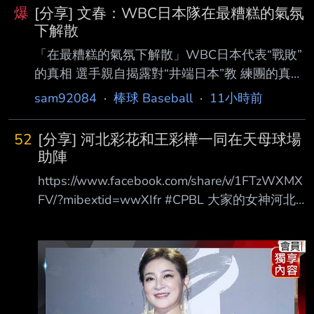
爆
[分享] 文春：WBC日本隊在最糟糕的氣氛
下解散
「在最糟糕的氣氛下解散」WBC日本代表“戰敗”
的真相 選手親自揭露對“井端日本”教 練團的真實
評價：「與選手保持良好距離感的教練是……」
sam92084
·
棒球 Baseball
·
11小時前
https://reurl.cc/Xx5ej0 在今年3月舉行的
WBC（世界棒球經典賽）中，侍日本（日本國家
52
[分享] 河北彩花和王彩樺一同在天母球場
隊）以歷史最低的成績黯 然收場。如今，球隊迎
助陣
來了前羅德隊總教練井口資仁擔任新任指揮官，
https://www.facebook.com/share/v/1FTzWXMX
誓言奪回王座。然 而，代表隊的選手們究竟是如
FV/?mibextid=wwXIfr #CPBL 大家的女神河北
何看待這次的人事異動呢？4位國家隊戰士在此
彩花與保庇天后王彩樺 一同在天母球場為龍隊
不留情面地 吐露了他們的真心話。 首先，讓我
助陣 ! #中華職棒 #統一獅 #味全龍 --
們來對「井端日本」進行總檢討。 關於前總教練
井端