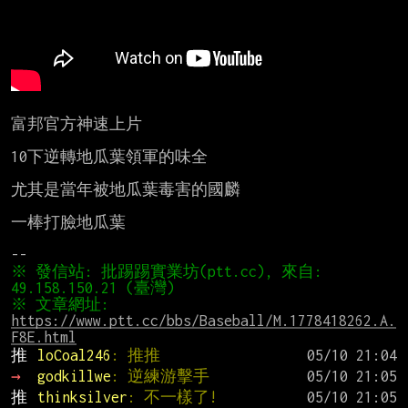
富邦官方神速上片

10下逆轉地瓜葉領軍的味全

尤其是當年被地瓜葉毒害的國麟

一棒打臉地瓜葉

※ 發信站: 批踢踢實業坊(ptt.cc), 來自: 
※ 文章網址: 
https://www.ptt.cc/bbs/Baseball/M.1778418262.A.
F8E.html
推 
loCoal246
: 推推
→ 
godkillwe
: 逆練游擊手
推 
thinksilver
: 不一樣了!