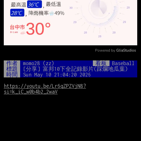
Powered by 
GliaStudios
Mute
作者
momo28 (zz)
看板
Baseball
標題
[分享] 富邦10下全記錄影片(踩爛地瓜葉)
時間
Sun May 10 21:04:20 2026
https://youtu.be/Lr6qZPZVjN8?
si=k_iC_w0b4b2_2waV