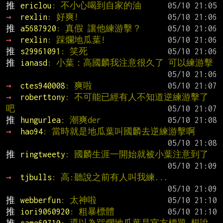
推 
ericlou
: 不小心喝到自家的油
→ 
rexlin
: 好爽!
推 
a5687920
: 真假 讓他練游擊？
→ 
rexlin
: 踩爛地瓜葉!
推 
s29961091
: 笑死
推 
ianasd
: 小葉：高國麟我注意很久了 可以練游擊
→ 
ctes940008
: 爽啦
→ 
roberttony
: 不可能已經有人不知道逆練游擊了
吧
推 
hungurlea
: 潮爽der
→ 
hao94
: 當時就是地瓜葉叫國麟去逆練游擊啊
推 
ringtweety
: 國麟生涯一開始就被小葉注意到了
→ 
tjbulls
: 高:聽說之前有人叫我練...
推 
webberfun
: 太神啦
推 
iori9060920
: 粗暴標體
推 
same60710
: 還以為踩爛地瓜葉是官方標題 想說