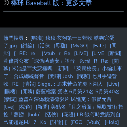
⚾
棒球 Baseball 版：更多文章
熱門搜尋
：
[鳴潮] 秧秧·玄翎第一日營收 酷狗完蛋
了.jpg
[討論]
[活俠
[母雞]
[MyGO]
[Fate]
[問
卦]
[
RE:
re
［Vtub
r
Re
[LIVE]
[LIVE
[新聞]
黃偉哲公布「深偽蔣萬安」語音 殷瑋
R
Re:
[閒
聊] 米池是罪大惡極嗎
[新聞] 「萊爾校長」小編出事
了！合成總統聲音
[閒聊] Josh
[閒聊] 七月手遊營
收
RE
[情報] Siegel：追求苦命的剩下湖人
[Live]
[購機]
[閒聊] 蔚藍檔案 營收 6月第21名 5月第40名
[新聞] 藍營AI深偽賴清德影片 民進黨：假冒元首
[live]
[棕色]
[新聞] 美點名「月之暗面」竊取技術 指
控「蒸餾
[holo]
[活俠]
[花邊] LBJ談何時意識到自
己能超越MJ
7
Ko
[討論] [
[FGO
[Vtub]
[Holo]