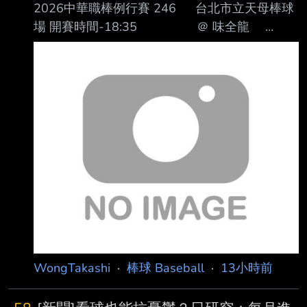
2026中華職棒例行賽 246 台北市立天母棒球
場 開賽時間-18:35 ＠ 味全龍
｜ ＣＦ 邱智呈 ＣＦ
郭天信 ＲＦ 張皓崴 ＤＨ 吉力
吉撈‧鞏冠 ＬＦ 陳傑憲 １Ｂ
朱育賢 １Ｂ 林子豪 ３Ｂ 劉基
鴻 ＤＨ 朱迦恩 ２Ｂ 劉俊緯
３Ｂ 潘傑楷 ＳＳ 張政禹 ２
Ｂ 全紹凱 ＲＦ 王順和 Ｃ
陳重羽 Ｃ 林辰勳 ＳＳ 林泓
弦 ＬＦ 陳子豪
WongTakashi
·
棒球 Baseball
·
13小時前