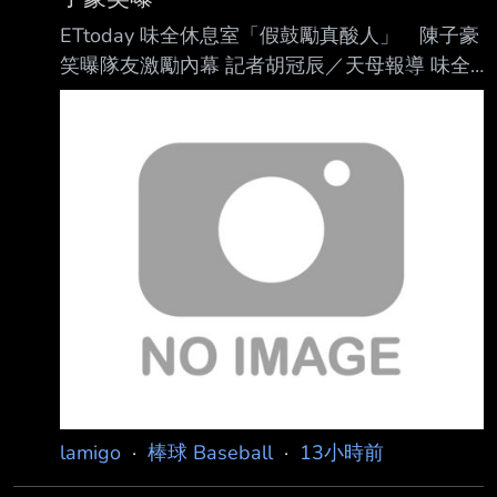
差距，就在這樣的狀況下，札幌日大也是很難做
ETtoday 味全休息室「假鼓勵真酸人」 陳子豪
出適當攻勢，尤其是第八第九局各兩次的 BB，
笑曝隊友激勵內幕 記者胡冠辰／天母報導 味全
札幌日大還是沒法得到任何分數，只能說輸的不
重砲陳子豪近期逐漸找回長打火力，5日面對統
冤 ------ 東筑(福岡) 1：5 神村学園(鹿児島) 神
一獅再度以第9棒身分開轟，一週內兩 度從打線
村超級有餘裕的不上王牌，先用他們的二號先發
最末端炸裂；他在6日賽前受訪時表示，最近最
松永遥斗
大的差別除了運氣比較好，更重 要的是重新掌
握與投手對決的節奏，讓原本經常落在界外的紮
實擊球，開始能夠留在場內 。 陳子豪昨役3打數
敲出1支安打，3局下轟出右外野陽春全壘打，替
味全龍先馳得點， 最終龍隊以3比0完封統一
獅。 截至5日，陳子豪本季出賽67場，212打數
敲出39支安打，貢獻3轟
lamigo
·
棒球 Baseball
·
13小時前