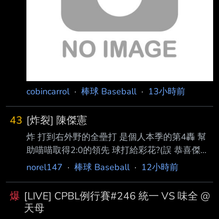
始 夜間比賽比照一軍 有關於取消比賽 若該地區
韓國氣象廳發佈重大高溫警報 比賽將直接取消
若為鄰近地區發佈重大高溫警報 KBO
cobincarrol
·
棒球 Baseball
·
13小時前
43
[炸裂] 陳傑憲
炸 打到右外野的全壘打 是個人本季的第4轟 幫
助喵喵取得2:0的領先 球打給彩花?(誤 恭喜傑憲!!
--
norel147
·
棒球 Baseball
·
12小時前
爆
[LIVE] CPBL例行賽#246 統一 VS 味全 @
天母