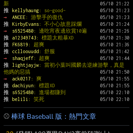
新
推 
kellyhaung
: so~good~
→ 
ANCEE
: 游擊手的復仇
推 
KirbyEvans
: 不小心故意踩爛
→ 
s6525480
: 邊吃宵夜邊欣賞10遍
推 
a12349743
: 標題太粗暴XD
推 
FK6819
: 超爽
推 
cclloouudd
: 舒服
→ 
shaqjeff
: 超爽
推 
lightjayjw
: 當初小葉叫國麟去逆練游擊，真是
他媽的惡搞
→ 
ack0217
: 爽
推 
dachiyun
: 標題XD
推 
s6525480
: 進場都賺到
推 
belili
: 笑死
⚾
棒球 Baseball 版：熱門文章