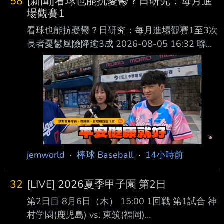
58
[新聞]看球也能抗憂鬱？日研究：每月進
場觀賽1
看球也能抗憂鬱？日研究：每月進場觀賽1至3次
長者憂鬱風險降逾3成 2026-08-05 16:32 聯合
報／ 記者 廖靜清／台北即時報導 台灣已邁入超
高齡社會，除了慢性病，長者心理健康也成為不
可忽視的課題。醫師提醒， 老年憂鬱症常被誤
以為只是「老了、心情不好」，甚至可能因記憶
力衰退、反應變慢，被 誤診為失智症。最新日
本研究發現，除了規律運動，觀看運動賽事、走
進球場感受熱血氛 圍，也能成為預防老年憂鬱
的新方法，每月到現場觀賽1至3次，憂鬱風險可
jemworld
·
棒球 Baseball
·
14小時前
降低34%。 開業身心科醫師李旻珊表示，老年
憂鬱症多發生於65
32
[LIVE] 2026夏季甲子園 第2日
第2日目 8月6日（木） 15:00 1回戦 第1試合 神
村学園(鹿児島) vs. 東筑(福岡)