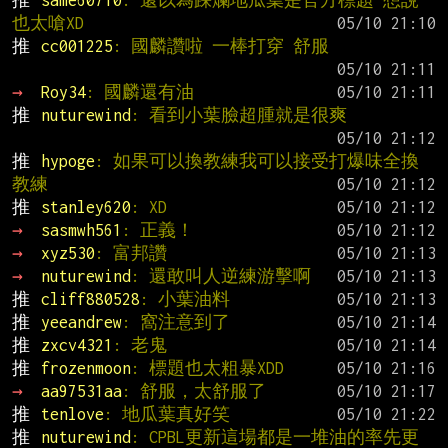
也太嗆XD
推 
cc001225
: 國麟讚啦 一棒打穿 舒服
→ 
Roy34
: 國麟還有油
推 
nuturewind
: 看到小葉臉超腫就是很爽
推 
hypoge
: 如果可以換教練我可以接受打爆味全換
教練
推 
stanley620
: XD
→ 
sasmwh561
: 正義！
→ 
xyz530
: 富邦讚
→ 
nuturewind
: 還敢叫人逆練游擊啊
推 
cliff880528
: 小葉油料
推 
yeeandrew
: 窩注意到了
推 
zxcv4321
: 老鬼
推 
frozenmoon
: 標題也太粗暴XDD
→ 
aa97531aa
: 舒服，太舒服了
推 
tenlove
: 地瓜葉真好笑
推 
nuturewind
: CPBL更新這場都是一堆油的率先更