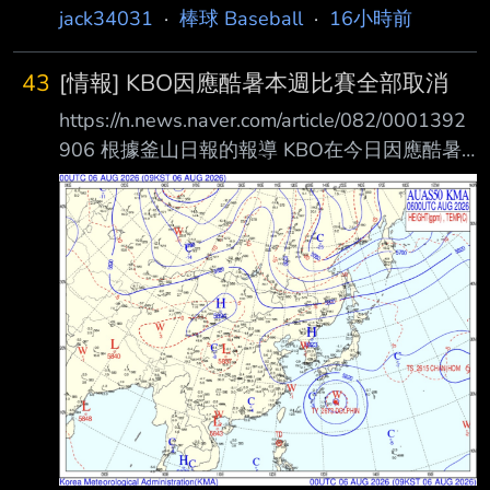
https://sports.yahoo.co.jp/livestream/vk/hsb/20
jack34031
·
棒球 Baseball
·
16小時前
21048481 17:30 1回戦 第2試合 聖隷クリスト
ファー(静岡) vs. 佐野日大(栃木)
43
[情報] KBO因應酷暑本週比賽全部取消
https://sports.yahoo.co.jp/livestream/vk/hsb/20
https://n.news.naver.com/article/082/0001392
21048482 夏の甲子園対戦カードと注目選手
906 根據釜山日報的報導 KBO在今日因應酷暑
https://www.draft-kaigi.jp/highschoo
展開的會議 本週的比賽將全數取消 之後的比賽
不論平日週末都將延至1900開賽（高尺蛋除
外） 且比賽中途將新增降溫休息 此項措施預計
持續到9月6日 先前在仁川球場舉行的 LG VS
SSG之戰 有觀眾看球看到一半疑似心臟奏停
（23歲 李某） 現在確定23歲李先生確定是酷暑
脫水導致昏厥 李先生也已在今日康復出院 --