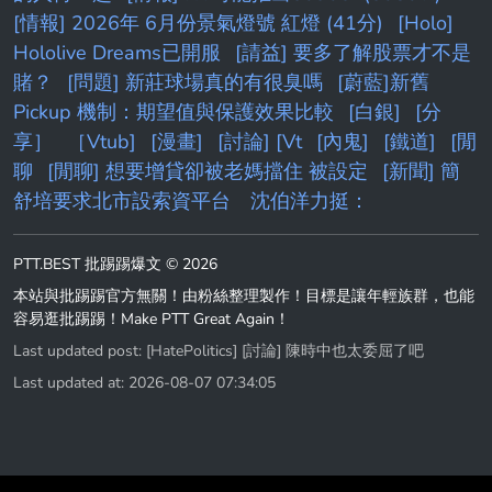
[情報] 2026年 6月份景氣燈號 紅燈 (41分)
[Holo]
Hololive Dreams已開服
[請益] 要多了解股票才不是
賭？
[問題] 新莊球場真的有很臭嗎
[蔚藍]新舊
Pickup 機制：期望值與保護效果比較
[白銀]
[分
享］
［Vtub]
[漫畫]
[討論] [Vt
[內鬼]
[鐵道]
[閒
聊
[閒聊] 想要增貸卻被老媽擋住 被設定
[新聞] 簡
舒培要求北市設索資平台 沈伯洋力挺：
PTT.BEST 批踢踢爆文 © 2026
本站與批踢踢官方無關！由粉絲整理製作！目標是讓年輕族群，也能
容易逛批踢踢！Make PTT Great Again！
Last updated post:
[HatePolitics] [討論] 陳時中也太委屈了吧
Last updated at: 2026-08-07 07:34:05