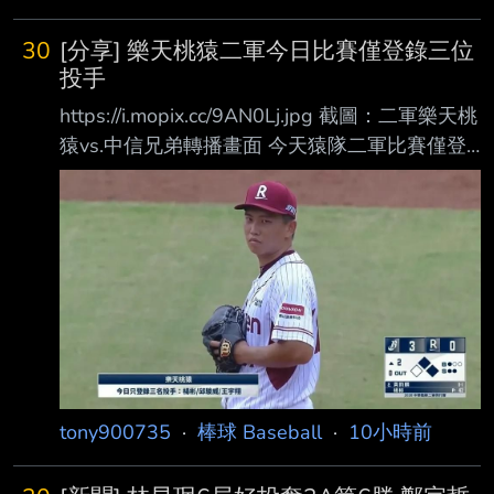
不用擔心影響隔天上班時間或趕末班車嗎 -- 但
這樣開車回家不是更晚更累嗎
30
[分享] 樂天桃猿二軍今日比賽僅登錄三位
投手
https://i.mopix.cc/9AN0Lj.jpg 截圖：二軍樂天桃
猿vs.中信兄弟轉播畫面 今天猿隊二軍比賽僅登
錄楊彬、邱駿威、王宇翔三名投手。
https://i.mopix.cc/VD8bVe.jpg
https://i.mopix.cc/1COAQV.jpg 第四位登板的余
新喆本職是捕手，但已經是累積第三次用投手身
份出場了（捕手身份出賽 則為7次） 之前猿二也
有在領先局面下使用何品室融登板的狀況，看來
猿二投手資源目前已經是捉襟 見肘了？ -- 如果
是因為這樣，那二軍要增加場次似乎最大難點就
tony900735
·
棒球 Baseball
·
10小時前