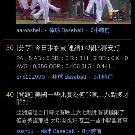
誰在一壘 Ver.2017 經典賽中華隊
http://i.imgur.com/iXIaooq.gif 2020 大餅起飛
https://i.imgu
aaronshell
·
棒球 Baseball
·
6小時前
30
[分享] 今日張皓崴 連續14場比賽安打
PA：5 AB：5 RBI：0 R：3 H：2 BB：0 K：0
AVG：0.356 OBP：0.406 SLG：0.441
OPS+：159 今天張皓崴守右外野再次單場雙安
Eric102990
·
棒球 Baseball
·
9小時前
打，包含失誤上壘在內三次上壘都成功跑回分
數，成功將 連續安打場次推進到14場，賽後
40
[問題] 美國一些比賽為何能晚上八點多才
OPS+159。 ---- Sent from BePTT on my
開打
Samsung SM-S9360 --
亞洲這邊台日韓比賽晚上六七點開賽就極限了
但看美國那邊 大聯盟也好 甚至一些小聯盟賽事
常常都是當地時間晚上八點多才開打 美國人都
suzhou
·
棒球 Baseball
·
8小時前