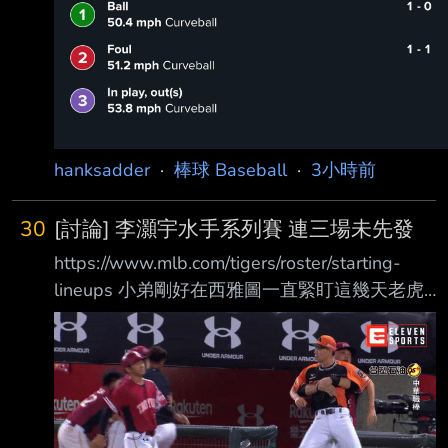
hanksadder
·
棒球 Baseball
·
3小時前
30
[討論] 李灝宇水手系列賽 連三場未先發
https://www.mlb.com/tigers/roster/starting-
lineups 小弟剛好在西雅圖一直緊盯這幾天老虎
先發名單，想說要進場支持一下 結果水手五個
輪值都是右投，看起來灝宇還是機會不多，這三
場都沒先發 如上篇LIVE文提到 其實就是老虎傷
兵陸續歸隊，跟還是優先給高薪資深選手 競爭
對手最近也比較火燙QQ 希望灝宇繼續加油 --