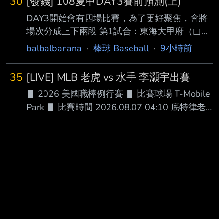
30
[發錢] 108夏甲DAY3賽前預測(上)
DAY3開始會有四場比賽，為了更好聚焦，會將
場次分成上下兩段 第1試合：東海大甲府（山
梨） vs 鶴岡東（山形） AI勝率預測：東海大甲
balbalbanana
·
棒球 Baseball
·
9小時前
府勝(61%) 分析： 東海大甲府整體戰力略占優
勢，打線具備不錯的長打能力與得點圈把握度，
35
[LIVE] MLB 老虎 vs 水手 李灝宇出賽
加上東海大體 系球隊向來重視基本功，攻守穩
▋ 2026 美國職棒例行賽 ▋ 比賽球場 T-Mobile
定性較高。鶴岡東則是一支韌性十足的球隊，投
Park ▋ 比賽時間 2026.08.07 04:10 底特律老虎
手群控球 能力佳，擅長利用短打、跑壘及防守
█ AVG OBP SLG OPS HR RBI SB BB １.Kevin
製造僵持局面。若比賽前半段形成投手戰，鶴岡
McGonigle (L) 3B .282 .388 .422 .810 11 42 11
東仍 有機會與東海大甲府抗衡；但若東海大甲
71 ２.Gleyber Torres (R) 2B .268 .387 .407 .794
府中心打線率先突破，憑藉較佳的火力深度，預
7 29 0 39 ３.Dillon Dingler (R) C .275 .339 .529
計能在中後段逐漸拉開比分，因此
.868 25 7