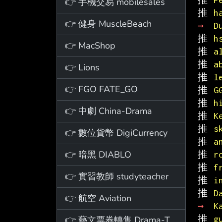
👉 手機交易 mobilesales
推 
h
👉 健身 MuscleBeach
→ 
D
推 
h
👉 MacShop
推 
a
推 
a
👉 Lions
推 
l
👉 FGO FATE_GO
推 
G
推 
h
👉 中劇 China-Drama
推 
K
推 
s
👉 數位貨幣 DigiCurrency
推 
a
👉 暗黑 DIABLO
推 
r
推 
f
👉 實習教師 studyteacher
推 
i
推 
D
👉 航空 Aviation
→ 
K
推 
g
👉 藝文票券轉售 Drama-Ticket