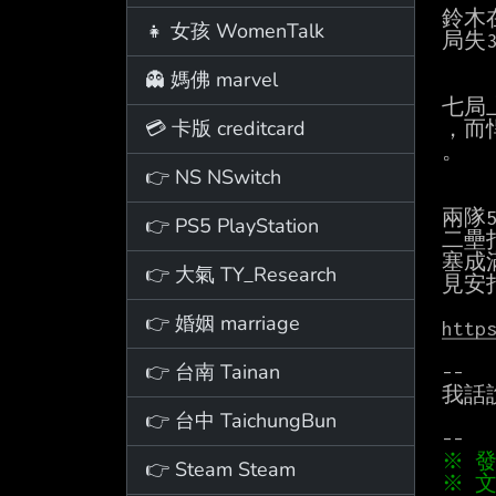
鈴木
👧 女孩 WomenTalk
局失
👻 媽佛 marvel
七局
💳 卡版 creditcard
，而
。

👉 NS NSwitch
兩隊
👉 PS5 PlayStation
二壘
塞成
👉 大氣 TY_Research
見安
👉 婚姻 marriage
http
👉 台南 Tainan
--

我話
👉 台中 TaichungBun
👉 Steam Steam
※ 文