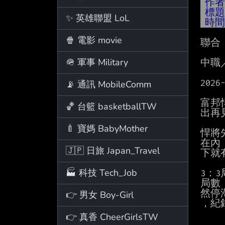
作
標
✨ 英雄聯盟 LoL
時
🍿 電影 movie
聯合

🪖 軍事 Military
中職
202
📡 通訊 MobileComm
富邦
🏀 台籃 basketballTW
出再
🍼 寶媽 BabyMother
悍將
在內
🇯🇵 日旅 Japan_Travel
下就
🏭 科技 Tech_Job
3：
局數
然停
👉 男女 Boy-Girl
，紀
👉 真香 CheerGirlsTW