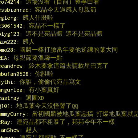
eo74214
: 這場沒看（目前）整季白看
essbianrad
: 宛晶今天過感人母親節
eglerg
: 感人什麼啦
23061542
: 宛晶不一樣了
olyg123
: 這不是宛晶體 這不是宛晶體
azw222
: 感人
omo28
: 國麟一棒打臉當年要他逆練的葉大同
REA
: 母親節要溫馨一點
eeandrew
: 鈴木要拿這篇去請款星巴克了
ubufan0528
: 你誰啦
jythi
: 你誰，偷偷代宛晶寫文
ungurlea
: 有小葉真好
castray
: 選圖XD
Q101
: 地瓜葉今天沒怪聲了QQ
ummyCurry
: 當初國麟被地瓜葉惡搞 打爆地瓜葉就
cRay
: 連宛晶都不粗暴了，邦邦今年不一樣
ianShow
: 趕人~
ekoyo
: 連宛晶都感動 不一樣了