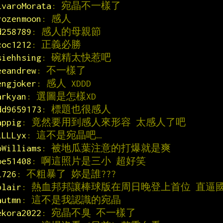
lvaroMorata
: 宛晶不一樣了
rozenmoon
: 感人
d258789
: 感人的母親節
coc1212
: 正義必勝
siehhsing
: 碗精太快惹吧
eeandrew
: 不一樣了
engjoker
: 感人 XDDD
arkyan
: 選圖是怎樣XD
dd9659173
: 標題也很感人
appig
: 竟然要用到感人來形容 太感人了吧
LLLLyx
: 這不是宛晶吧…
oWilliams
: 被地瓜葉注意的打爆就是爽
oe51408
: 啊這照片是三小 超好笑
l726
: 不粗暴了 妳是誰???
blair
: 熱血邦邦讓棒球版在周日晚登上首位 直逼
autmn
: 這不是我認識的宛晶
ekora2022
: 宛晶不臭 不一樣了