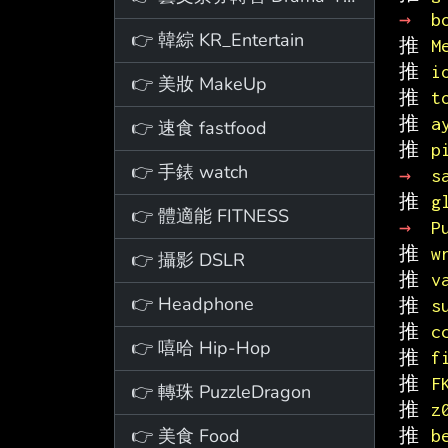
→ 
b
👉 韓綜 KR_Entertain
推 
M
推 
i
👉 美妝 MakeUp
推 
t
推 
a
👉 速食 fastfood
推 
p
👉 手錶 watch
→ 
s
推 
g
👉 體適能 FITNESS
→ 
P
推 
w
👉 攝影 DSLR
推 
v
👉 Headphone
推 
s
推 
c
👉 嘻哈 Hip-Hop
推 
f
推 
F
👉 轉珠 PuzzleDragon
推 
z
👉 美食 Food
推 
b