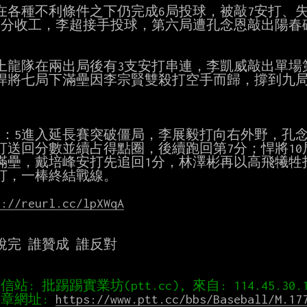
在各種不利條件之下仍完成6局投球，被敲7安打、失
3分收工，李超接手投球，第六局遭孔念恩敲出陽春砲
上龍隊在兩出局後有3支安打串連，李凱威敲出單場第
悍將七局下滿壘因李宗賢雙殺打空手而歸，撐到九局
5：5進入延長賽突破僵局，李展毅打向右外野，孔念
打送回分數並續占得點圈，後續跑回第7分；悍將10
滿壘，戴培峰安打先追回1分，林澤彬再以高飛犧牲打
打，一棒終結戰線。

s://reurl.cc/lpXWqA
說完 誰贊成 誰反對

章網址: 
https://www.ptt.cc/bbs/Baseball/M.17