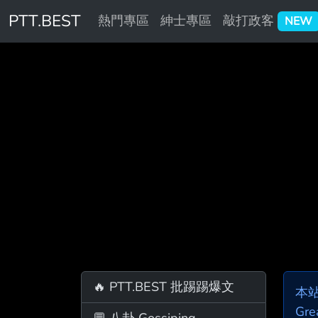
PTT.BEST
熱門專區
紳士專區
敲打政客
NEW
🔥 PTT.BEST 批踢踢爆文
本
Gre
💬 八卦 Gossiping