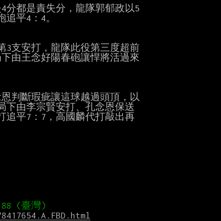
4分都是責失分，龍隊郭郁政以5

追平4：4。

3支安打，龍隊此役第三度超前

下由王念好陽春砲讓悍將活過來

恩判斷瑕疵讓這球越過頭頂，以

局下由李宗賢安打、孔念恩保送

追平7：7，高國麟代打敲出再

78417654.A.FBD.html