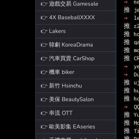
→ 
n
👉 遊戲交易 Gamesale
推 
j
👉 4X BaseballXXXX
→ 
l
推 
z
👉 Lakers
推 
h
推 
q
👉 韓劇 KoreaDrama
推 
m
👉 汽車買賣 CarShop
推 
C
→ 
y
👉 機車 biker
→ 
D
推 
u
👉 新竹 Hsinchu
推 
h
推 
h
👉 美保 BeautySalon
→ 
Q
👉 串流 OTT
推 
Y
推 
M
👉 歐美影集 EAseries
推 
T
推 
P