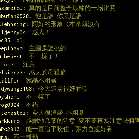
assmetou
: 真的是目前整季最棒的一場比賽
ubufan0528
: 他是誰 你又是誰
siehhsing
: 阿好的形象 (本來就沒有
lljerry04
: 感人！
bc35
: XD
eepingyo
: 主圖是誰挑的
Gthebest
: 不一樣了！
irorei
: 注意
elsier27
: 感人的母親節
killfor
: 宛晶不粗暴
ndywang3168
: 今天這場很好看欸
oyshome
: 不一樣了
rog0824
: 不錯
nterestbi
: 今天很溫馨 不粗暴
arkkiro
: 感謝地瓜葉的注意 要不要再多注意幾個
aPo2013
: 能一直追平咬住，張力會超好看
uns
: 不一樣勒