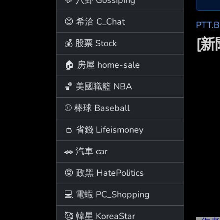
😊 希洽 C_Chat
PTT.
[
💰 股票 Stock
🏠 房屋 home-sale
🏀 美國職籃 NBA
⚾ 棒球 Baseball
👛 省錢 Lifeismoney
🚗 汽車 car
😡 政黑 HatePolitics
💻 電蝦 PC_Shopping
🥰 韓星 KoreaStar