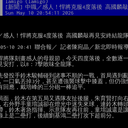
者
lamigo (lamigo)
題
[新聞] 中職／感人！悍將克服4度落後 高國麟
間
Sun May 10 20:54:11 2026
／感人！悍將克服4度落後 高國麟敲再見安終結龍隊
6-05-10 20:41 聯合報／ 記者陳宛晶／新北即時報導
悍將隊刻畫感人的母親節，今天四度落後，全數逐一克
見安打，以8：7擊敗味全龍隊。

先發投手鈴木駿輔碰到諸事不順的一戰，首局遇到亂
，一口氣丟掉3分，甚至遭強襲球擊中膝蓋，但仍強
有回應，戴培峰的三分砲一棒追平。

3局面，鈴木在第五局又遇隊友扯後腿，朱育賢打向右
，右外野手童堉誠卻在燈光中迷失來球，連鈴木轉頭
滯，鈴木著急指揮、示意隊友再往前，童堉誠還是讓
錄上是二壘打，後續劉基鴻二壘打攻下超前分。
