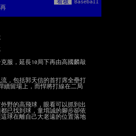
看板
Baseball
Mute
敲再




服，延長10局下再由高國麟敲

流，包括郭天信的首打席全壘打

悍續留場上，而悍將打線在二局

外野的高飛球，眼看可以抓到出

都已找到球，童堉誠的腳步卻依

這球在離自己大老遠的位置落地
