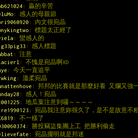
ob621024
: 贏的辛苦
eluMo
: 感人的母親節
ori9060920
: 內文很宛晶
onykingtwo
: 標題太正經了
yiela
: 蠻感人的
ig33pig33
: 感人標題
abbat
: 注意
lacierl
: 不愧是宛晶啊XD
uye
: 今天一直追平
rwking
: 溫柔宛晶
anattenhove
: 邦邦的比賽就是那麼好看 又爛又強
unday28
: 感人！宛晶
c001225
: 地瓜葉注意到囉～～～～
ire1990123
: 宛晶我注意妳很久了，是不是故意不
K6819
: 不一樣了
030060374
: 勝投竊盜集團上工 把勝利偷走
elievefate
: 宛晶擺明就是邦迷