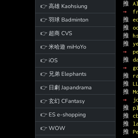
推 
A
👉 高雄 Kaohsiung
→ 
f
👉 羽球 Badminton
推 
e
推 
o
👉 超商 CVS
推 
h
推 
y
👉 米哈遊 miHoYo
→ 
p
推 
d
👉 iOS
→ 
g
👉 兄弟 Elephants
推 
r
推 
L
👉 日劇 Japandrama
推 
M
→ 
j
👉 玄幻 CFantasy
推 
p
👉 ES e-shopping
推 
c
推 
l
👉 WOW
推 
P