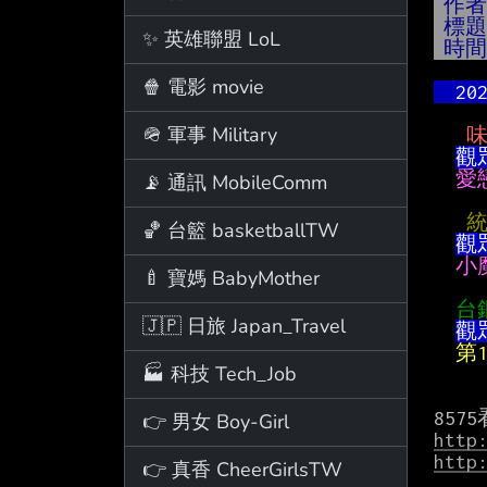
作
標
✨ 英雄聯盟 LoL
時
🍿 電影 movie
  
🪖 軍事 Military
 
觀
愛
📡 通訊 MobileComm
 
🏀 台籃 basketballTW
觀
小
🍼 寶媽 BabyMother
台
🇯🇵 日旅 Japan_Travel
觀
第
🏭 科技 Tech_Job
👉 男女 Boy-Girl
http
http
👉 真香 CheerGirlsTW