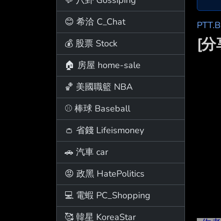
😊 希洽 C_Chat
PTT.
[分
💰 股票 Stock
🏠 房屋 home-sale
🏀 美國職籃 NBA
⚾ 棒球 Baseball
👛 省錢 Lifeismoney
🚗 汽車 car
😡 政黑 HatePolitics
💻 電蝦 PC_Shopping
🥰 韓星 KoreaStar