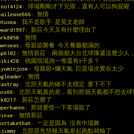
ino14124
: 球場剛剛才下完雨，還有人可以狗屁喔
hailease666
: 無情
otusea
: 我不是歌手 是英文老師
oward1997
: 新莊今天又有什麼理由了
ork8850
: 無情
awnseas
: 母親節聚餐 今天餐廳都滿的
sp6102
: 無情新莊  兩個都大台北球隊還這麼少人
hiki428
: 桃園現場洞一堆還有9千多？
lyuminjose
: 母親節+爛天氣 巨蛋場次實在太少
ogleader
: 無情
castray
: 北部天氣的確不太穩定 要下不下
uxx66
: 北部天氣真的差，看到那個天氣都不想去球
ck0217
: 新莊怎麼了
uperhannn
: 那就要怪一下客場龍了
einse
: 無情新莊
usttakethat
: 一定是因為 沒有中場舞
hjimmy
: 北部原先預報天氣差起跑點就輸了