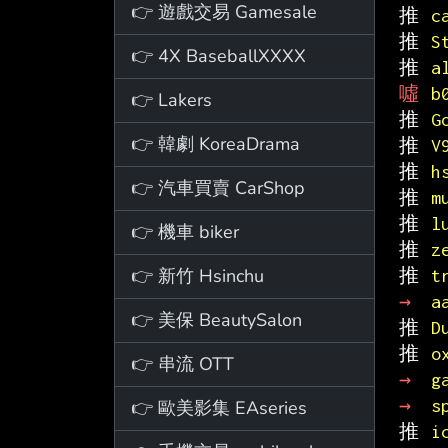
👉 遊戲交易 Gamesale
推 
c
推 
S
👉 4X BaseballXXXX
推 
a
噓 
b
👉 Lakers
推 
G
👉 韓劇 KoreaDrama
推 
V
推 
h
👉 汽車買賣 CarShop
推 
m
推 
l
👉 機車 biker
推 
z
👉 新竹 Hsinchu
推 
t
→ 
a
👉 美保 BeautySalon
推 
D
推 
o
👉 串流 OTT
→ 
g
→ 
s
👉 歐美影集 EAseries
推 
i