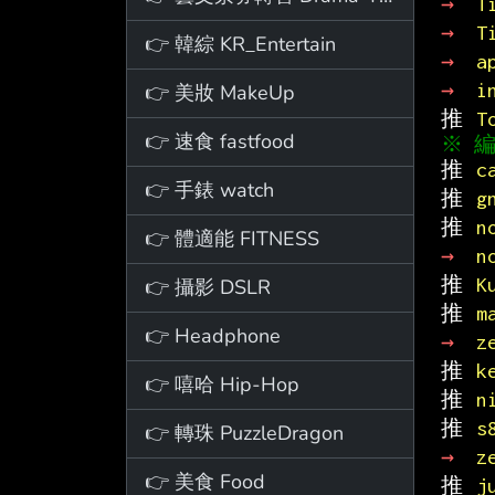
→ 
T
→ 
T
👉 韓綜 KR_Entertain
→ 
a
→ 
i
👉 美妝 MakeUp
推 
T
👉 速食 fastfood
推 
c
👉 手錶 watch
推 
g
推 
n
👉 體適能 FITNESS
→ 
n
推 
K
👉 攝影 DSLR
推 
m
👉 Headphone
→ 
z
推 
k
👉 嘻哈 Hip-Hop
推 
n
推 
s
👉 轉珠 PuzzleDragon
→ 
z
👉 美食 Food
推 
j