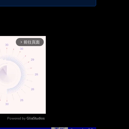
前往頁面
arrow_forward_ios
Powered by 
GliaStudios