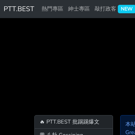
PTT.BEST
熱門專區
紳士專區
敲打政客
NEW
🔥 PTT.BEST 批踢踢爆文
本
Gre
💬 八卦 Gossiping