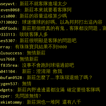
aseywvt
: 新莊不就客隊進場太少
teven8068
: 新莊本來就要看客隊阿
lvis000
: 新莊的容量這樣算少嗎
07130602
: 球迷懂球的好嗎。以為邦邦打出這內容
odOfGods
: 新莊那個燈真的有鬼，客隊都沒問題，
9333113
: 吱吱客隊人多
ses5307
: 新莊很明顯是客隊的問題吧
urray
: 有珠珠寶貝結果不到9000
ulusuccess
: 無情新莊
eus7668
: 無情新莊
rf835rea
: 沒事不會跑到球場過節吧
a041104
:  新莊：澄清湖 救我
ubufan0528
: 新莊怎麼了….李珠珢退燒了嗎？
xygen537
: 無情
adgets
: 新莊內野邊邊還都沒滿 確定要怪客隊嗎
pzper
: 先問誰無情?
cekimtommy
: 新莊洞也一堆阿 還有八千