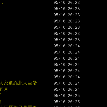
。。
明大家還靠北大巨蛋
在五月
行
堆