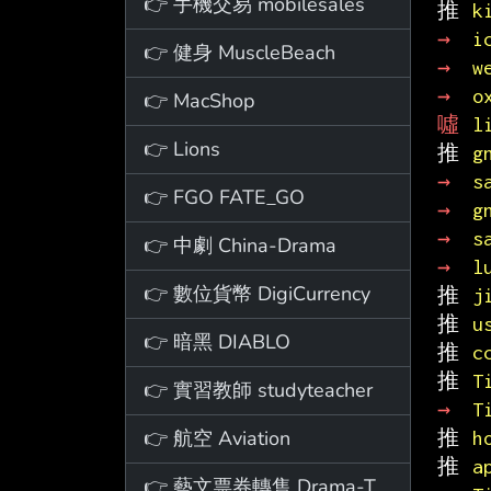
👉 手機交易 mobilesales
推 
k
→ 
i
👉 健身 MuscleBeach
→ 
w
→ 
o
👉 MacShop
噓 
l
👉 Lions
推 
g
→ 
s
👉 FGO FATE_GO
→ 
g
→ 
s
👉 中劇 China-Drama
→ 
l
👉 數位貨幣 DigiCurrency
推 
j
推 
u
👉 暗黑 DIABLO
推 
c
推 
T
👉 實習教師 studyteacher
→ 
T
👉 航空 Aviation
推 
h
推 
a
👉 藝文票券轉售 Drama-Ticket