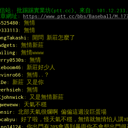
章網址: 
https://www.ptt.cc/bbs/Baseball/M.17
6525480
: 無情
9333113
: 無情
ongTakashi
: 開問 新莊怎麼了
adgets
: 無情新莊
ailing
: 無情wwww
erry0530s
: 無情
teboom46
: 新莊好少人
evinro66
: 無情..？
tDe
: 新莊 又是你
eerhsieh
: 無情
Kjohnwick
: 又是無情新莊
qweweww
: 天氣不穩
onsir
: 北部天氣很爛啊 偏偏這週沒巨蛋場
ocabyu
: 好了啦，怪天氣不穩，無情就無情怕人講XD
ino14124
: 你出門有70%會遇到暴雨你不會想出門