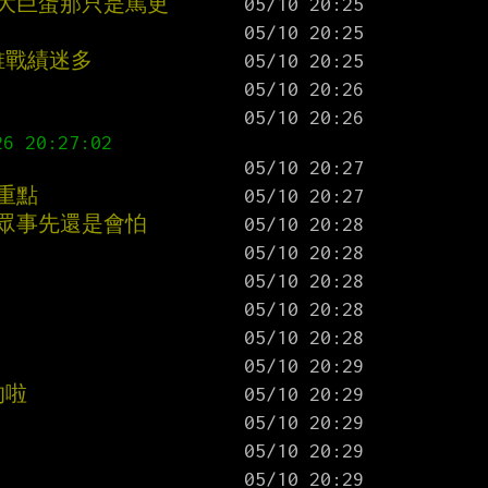
週大巨蛋那只是罵更
誰戰績迷多
重點
觀眾事先還是會怕
的啦