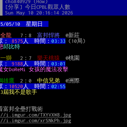
者
cho840929 (How)
題
[分享] 今日CPBL觀眾人數
間
Sun May 10 20:16:14 2026
2025/05/10  星期日  
味全龍 
  7：8  
富邦悍將
  @新莊

眾：
 8575
人  時間：
03:33
 (10局)

戀
邱比特
統一獅 
  2：7  
樂天桃猿
  @桃園

眾：
 9188
人  時間：
03:01
魔女DoReMi 女孩的魔法攻擊
鋼雄鷹
  2：0  
中信兄弟
  @洲際

眾：
10520
人  時間：
02:55
13屆我不是歌手
://i.imgur.com/TXYVXW8.jpg
://i.imgur.com/xrSNkPh.jpg