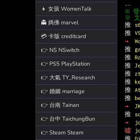
👧 女孩 WomenTalk
※ 文
👻 媽佛 marvel
推 
s
推 
V
💳 卡版 creditcard
→ 
W
推 
g
👉 NS NSwitch
推 
R
👉 PS5 PlayStation
推 
J
推 
z
👉 大氣 TY_Research
推 
k
推 
A
👉 婚姻 marriage
推 
b
👉 台南 Tainan
→ 
J
推 
s
👉 台中 TaichungBun
→ 
j
噓 
j
👉 Steam Steam
推 
D