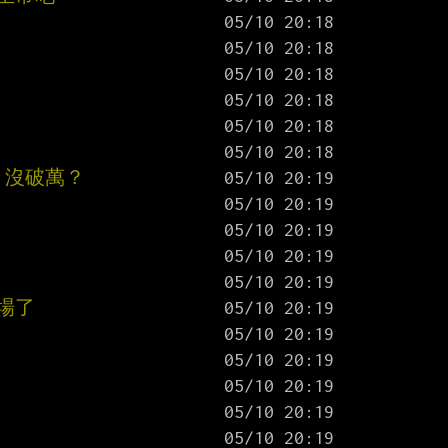
，沒破萬？
場了