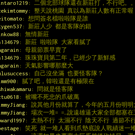
intaro1219
: 二個北部球隊還在新莊打，不行吧。
cekimtommy
: 整天說桃園 真以為新莊人數有正常喔
eitomato
: 想問簽名檔啦啦隊是誰
xygen537
: 新莊人少 都是客隊的錯
inkow88
: 無情新莊
n134679
: 新莊 啦啦隊 大家看膩了
agarain
: 母親節票早賣了
n134679
: 珠珠寶貝第二年，已經少了新鮮感
agarain
: 天氣影響哪那麼大
ulusuccess
: 自己沒坐滿 也要怪客隊？
imm900
: 膩了吧，韓啦還是有極限在
shiwakamaru
: 問就是怪客隊
ctu0618
: 被嘴不死忠的爪破萬
immyJiang
: 說其他月份就算了，今年的五月份明
immyJiang
: 場次一堆= =…說遠雄逼大家全部都塞
oward1997
: 太熱不行 太濕不行 陰天不行 過節不
pestage
: 笑死 就一堆人看到爪墊底說人戰績迷一