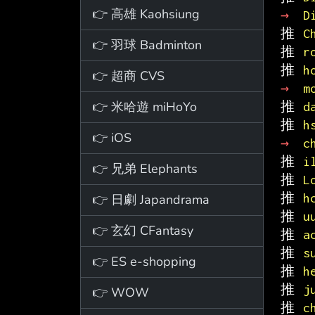
👉 高雄 Kaohsiung
→ 
D
推 
C
👉 羽球 Badminton
推 
r
推 
h
👉 超商 CVS
→ 
m
👉 米哈遊 miHoYo
推 
d
推 
h
👉 iOS
→ 
c
推 
i
👉 兄弟 Elephants
推 
L
推 
h
👉 日劇 Japandrama
推 
u
👉 玄幻 CFantasy
推 
a
推 
s
👉 ES e-shopping
推 
h
推 
j
👉 WOW
推 
c