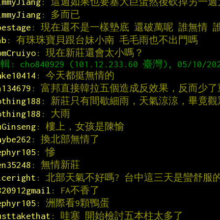
immyJiang
: 這週如果也要塞大巨蛋然後砍掉另一
immyJiang
: 多而已
pestage
: 現在還不是一樣墊底 還破萬呢 誰無情 
nb
: 有珠珠寶貝跟台妹小南 毛毛雨也不出門嗎
omCruiyo
: 現在新莊還會太小嗎？
ake10414
: 今天都挺無情的
n134679
: 富邦直接韓拉五個造成反效果，反而少了
othing188
: 新莊只有間歇細雨，天氣涼涼，畢竟
othing188
: 大雨
uGinseng
: 樓上，女孩是陳愉
aybe262
: 換北部無情了
ephyr105
: 慘
en35248
: 無情新莊
iceright
: 北部天氣不好嗎? 台中這三天是蠻舒服
820912gmail
: FA不香了
ephyr105
: 洲際看9顆鴨蛋
usttakethat
: 哇塞 開始檢討五本柱太多了