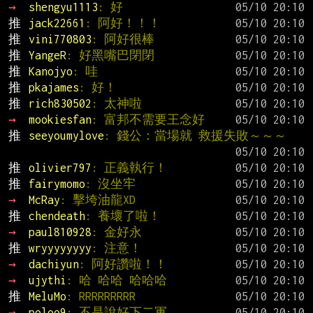
→ 
shengyu1113
: 好
推 
jack22661
: 阿好！！！
推 
vini770803
: 阿好很棒
推 
YangeR
: 好黑嘴巴閉閉
推 
Kanojyo
: 哇
推 
pkajames
: 好！
推 
rich830502
: 太神啦
→ 
mookiesfan
: 富邦不需要王念好
推 
seeyoumylove
: 錢公：當場就 救援失敗～～～
推 
olivier797
: 正義執行！
推 
fairymomo
: 沒坐牢
→ 
McRay
: 擊垮油龍XD
推 
chendeath
: 養壞了啦！
→ 
paul810928
: 金好永
推 
wryyyyyyyy
: 注意！
→ 
dachiyun
: 阿好讚啦！！
→ 
ujythi
: 哈 哈哈 哈哈哈
推 
MeluMo
: RRRRRRRRR
→ 
poloo9
: 不是說好下二軍