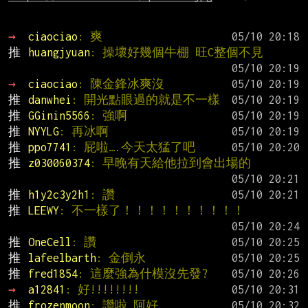
→ 
ciaociao
: 爽
推 
huangjyuan
: 操壞好幾個牛棚 旺C整個不見
→ 
ciaociao
: 陳金鋒冰爽沒
推 
danwhei
: 開光點眼過的就是不一樣
推 
GGinin5566
: 強啊
推 
NYYLG
: 再冰啊
推 
ppo7741
: 屁啦….今天太猛了吧
推 
z030060374
: 早晚有天給他拉到會出場的
推 
h1y2c3y2h1
: 讚
推 
LEEWY
: 不一樣了！！！！！！！！！！
推 
OneCell
: 讚
推 
lafeelbarth
: 金倒永
推 
fred1854
: 這麼強為什模沒先發?
→ 
a12841
: 好!!!!!!!!
推 
frozenmoon
: 讚啦 阿好