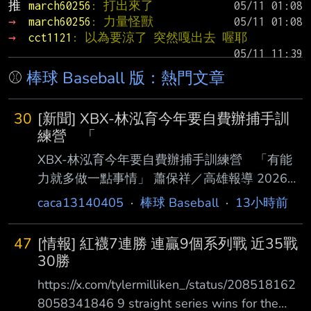
推 
march60256
: 打出來了
→ 
march60256
: 力量怪獸
→ 
cct1121
: 以為要涼了 突然嘎出去 喔耶
⚾
棒球 Baseball 版：熱門文章
30
[新聞] XBX-林泓育今年要自費辦捕手訓
練營 「
XBX-林泓育今年要自費辦捕手訓練營 「有能
力就多做一點事情」 蕭保祥／高雄報導 2026年
08月05日 21:19 樂天桃猿林泓育已經兩年沒有
caca13140405
·
棒球 Baseball
·
13小時前
實戰蹲捕，賽前還是會進行捕手訓練，今年休季
將連續3年與 台鋼雄鷹捕手教練凃壯勳前往日本
47
[情報] 紅襪7連勝 連贏9個系列戰 近35戰
接受軟銀鷹客座教練綠川大陸訓練，林泓育表示
30勝
3年前休 季前往日本訓練就是要在台灣辦捕手訓
https://x.com/tylermilliken_/status/208518162
練營，「有能力就多做一點事情，低調做、慢慢
8058341846 9 straight series wins for the
做， 小小訓練營，訓練、傳承為目的，單純教