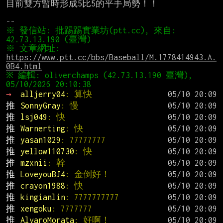
目前雙方暫時形成5比5的平手局勢！！

※ 發信站: 批踢踢實業坊(ptt.cc), 來自: 
※ 文章網址: 
https://www.ptt.cc/bbs/Baseball/M.1778414943.A.
0B4.html
※ 編輯: oliverchamps (42.73.13.190 臺灣), 
→ 
alljerry04
: 算快
推 
SonnyGray
: 慢
推 
lsj049
: 快
推 
Warnerting
: 快
推 
yasan1029
: 77777777
推 
yellow110730
: 快
推 
mzxnii
: 幹
推 
LoveyouBJ4
: 金倒好！
推 
crayon1988
: 快
推 
kingianlin
: 7777777777
推 
xengoku
: 7777777
推 
AlvaroMorata
: 好啊！