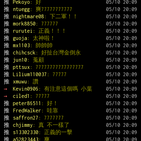
推 
Pekoyo
: 好
推 
ntuegg
: 爽77777777777
推 
nightmare08
: 下二軍！！
推 
mork8850
: 777777
推 
rurutei
: 正義！！！
推 
guoja
: 太神啦！
推 
mx1103
: 帥帥帥
推 
chihcsck
: 好扯台灣金倒永
推 
jun10
: 蒐顧
推 
pttsux
: 77777777777777777
推 
Lilium110037
: 77777
推 
xmuwu
: 讚
→ 
Kevin0906
: 有注意這個嗎 小葉
→ 
ciled1
: 77777
推 
peter86511
: 好！
推 
FredWalker
: 哇靠
推 
saffron27
: 7777777
推 
chjimmy
: 真 不一樣了
推 
s13302330
: 正義的一擊
推 
a52823443
: 爽