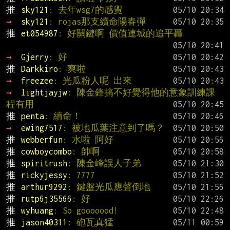
推 
sky121
: 去年wsg7的感覺
→ 
sky121
: rojas那支續命陽春彈
推 
et054987
: 好關鍵啊 價值連城的追平轟
→ 
Gjerry
: 好
推 
Darkkiro
: 爽啦
→ 
freezee
: 光瓜粉人呢 出來
→ 
lightjayjw
: 陳金鋒搞不好覺得他的意象訓練課
程有用
推 
penta
: 續命！
→ 
ewing7517
: 被地瓜葉注意到了嗎？
推 
webberfun
: 水啦 阿好
推 
cowboycombo
: 帥啊
推 
spiritrush
: 陳金峰誤人子弟
推 
rickyjessy
: 7777
推 
arthur9292
: 鍵盤光瓜應聲倒地
推 
rutp6j35566
: 好
推 
wyhuang
: So gooooood!
推 
jason40311
: 砲瓦真猛