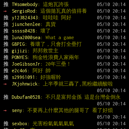
推 
TWsomebody
: 這炮瓦誇張
→ 
SergioRod
: 這個拋瓦真的值得養
推 
y123824343
: 哇哇哇 阿好
推 
jiunchenlee
: 真貨
推 
sssss0428
: 壞了
推 
luna2000sea
: What a game
推 
G8PIG
: 養壞了，只會打全壘打
推 
gijizi
: 邦邦救世主
推 
PONYES
: 狗金牲浪費人家兩年
推 
JoeGibsonJr
: 20年三壘！
推 
e2c4o6
: 阿好 帥
推 
s29961091
: 好強喔幹
→ 
JKjohnwick
: 上半季就三轟了,黑粉繼續酸啦
推 
Dubufan0528
: 不只是富邦金孫 這是台灣金倒永
→ 
seny
: 不要再上什麼其他的腿哥了 看了好煩
推 
sexbox
: 光害粉氣氣氣氣氣