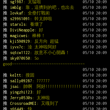
推 
sg1987
: 太猛啦
推 
imblg
: 靠，這擠到的吧，也出去
推 
lovkaf
: 全壘打戰術
推 
s29961091
: 幹太帥啦
推 
starxls
: 養壞了
推 
DiviNeapple
: 好
推 
magicwei
: 棒棒！
推 
kji590929
: 反方向 超猛
推 
iyvx7c
: 淦 太神啦阿好
推 
sqtcw1122
: 故意不小心開轟！
推 
sky070650
: So 
good~~~~~~~~~~~~~~~~~~~~~~~~~~~~~~~~~
推 
keltt
: 搜固
推 
sally09287
: 777777
推 
jsai
: 帥啊  阿好!!!!!!!!!!!!!!!!
推 
yingzhi123
: 好
推 
Jerry0530s
: 太神啦
推 
CrossroadMEI
: 又嘎到了
推 
s66449
: 快