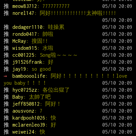
推 
meow83712
: 7777777777
推 
norel147
: 阿好!!!!!!!!!!!!!太神啦!!!!!
推 
dedager1110
: 哇操累
推 
rondo0417
: 帥啦
推 
McRay
: 搜固!!
推 
wisdom915
: 水啦
推 
cc001225
: Song啦～～～～
推 
j91526frank
: 好
推 
jay19
: so good
→ 
bamboooolife
: 阿好！！！！！！！！！！love 
you baby！！！！
推 
hyc0725zz
: 各位出獄了
推 
Baby
: 太帥了吧
推 
jeff850812
: 阿好！
推 
aousvonz
: 7
推 
kardpooh1026
: 快
推 
mclarenleo39
: 好
推 
weiwei24
: 快