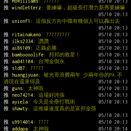
推 
MoWilliams
: 777777
推 
windletterz
: 要練嘛，超級長打潛力新秀要練嘛
推 
unionf1
: 這個反方向中職有幾個人可以轟出去
推 
ritainakano
: 777777777
推 
ilks2334
: 讚讚
推 
ai86109
: 正義必勝
推 
bamboooolife
: 邦邦的救星！
推 
aa041104
: 台灣金倒永
推 
s1d87
: 77777
推 
huangjyuan
: 被光哥浪費兩年 少兩年份的PA 不
過現在還來得及
推 
guns
: 太神啦
推 
neo74214
: 這場好誇張
推 
ayiela
: 今天是全壘打戰術
推 
shawty
: 這推爆速度真的是富邦金孫
推 
u9914014
: 7777
推 
addapa
: 太神啦