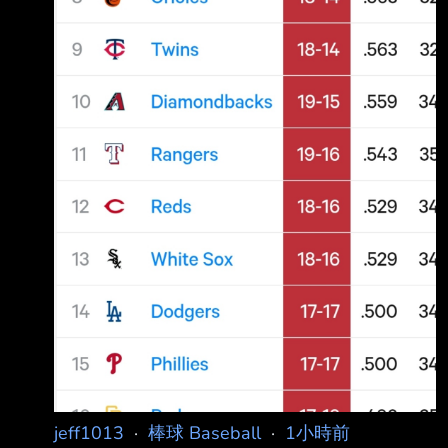
jeff1013
·
棒球 Baseball
·
1小時前