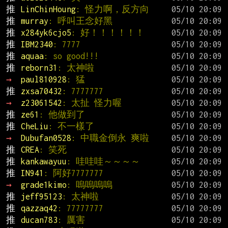
推 
LinChinHoung
: 怪力啊，反方向
推 
murray
: 呼叫王念好黑
推 
x284yk6cjo5
: 好！！！！！！
推 
IBM2340
: 7777
推 
aquaa
: so good!!!
推 
reborn31
: 太神啦
→ 
paul810928
: 猛
推 
zxsa70432
: 7777777
→ 
z23061542
: 太扯 怪力喔
推 
ze61
: 他做到了
推 
CheLiu
: 不一樣了
→ 
Dubufan0528
: 中職金倒永 爽啦
推 
CREA
: 笑死
推 
kankawayuu
: 哇哇哇～～～～
推 
IN941
: 阿好7777777
→ 
grade1kimo
: 嗚嗚嗚嗚
推 
jeff95123
: 太神啦
推 
qazzaq42
: 77777777
推 
ducan783
: 厲害