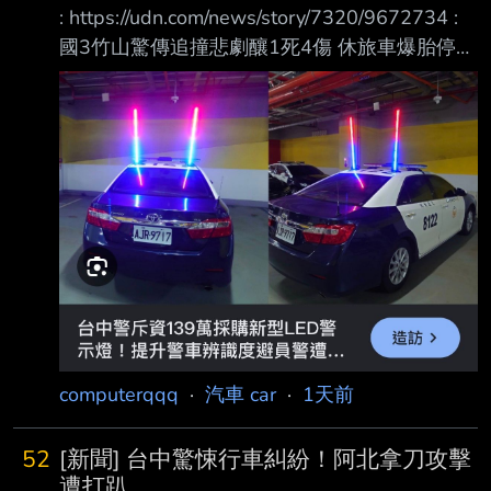
: https://udn.com/news/story/7320/9672734 :
國3竹山驚傳追撞悲劇釀1死4傷 休旅車爆胎停內
線遭撞婦人傷重亡 : 2026-08-05 16:45 聯合報
／ 記者 : 江良誠／南投即時報導 : 國道3號北向
240.2公里南投竹山路段，3日下午發生死亡車
禍！1輛休旅車疑因爆胎停在 內 : 側車道，後方
車輛疑未注意前方狀況追撞，造成2車共5人送
醫，其中1名女乘客傷重不 治 : 。警方初步排除
酒駕，詳細肇事原因仍調查中。 : 事故發生於3
日下午5時13分許，68歲曾姓男
computerqqq
·
汽車 car
·
1天前
52
[新聞] 台中驚悚行車糾紛！阿北拿刀攻擊
遭打趴