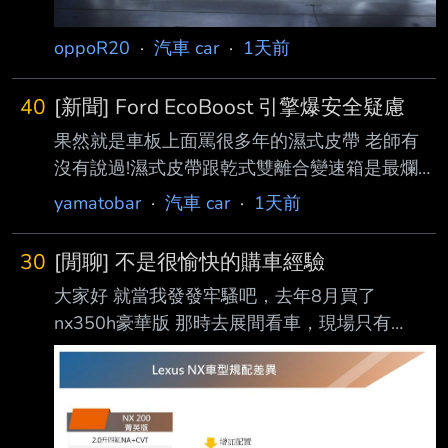
Michel 指出， 品牌始終致力於打造高安全性的
產品，但 2026 年起實施的新一代 ANCA
oppoR20
·
汽車 car
·
1天前
40
[新聞] Ford EcoBoost 引擎爆安全疑慮
果然就是車板上面罵很多年的濕式皮帶 老師有
沒有說過!濕式皮帶跟乾式雙離合變速箱是最爛的
設計!老師在講你都沒在聽嘛!
yamatobar
·
汽車 car
·
1天前
https://auto.ltn.com.tw/news/32514 美國國家公
路交通安全管理局（NHTSA）擴大針對 Ford
30
[閒聊] 不是很愉快的購車經驗
1.0 升 EcoBoost 三缸渦輪引擎 的安全調查，涉
大家好 就當我發發牢騷吧，去年8月買了
及約 13 萬 5,551 輛車，原因是採用濕式正時皮
nx350h豪華版 那時去展間看車，現場只有
帶（Wet Timing Belt） 設計，皮帶可能在正常
nx200豪華版。看了覺得不管外型內裝都還蠻滿
使用過程中產生碎屑，堵塞機油幫浦濾網，導致
意的，那時候看n x200是有電尾門的。後來上網
引擎潤滑不足，嚴 重時甚至造成引擎鎖死、車
大家都說要買就買350h，油電的行路質感很
輛失去動力
棒！ 我去試開朋友的350h也覺得油電好，後來