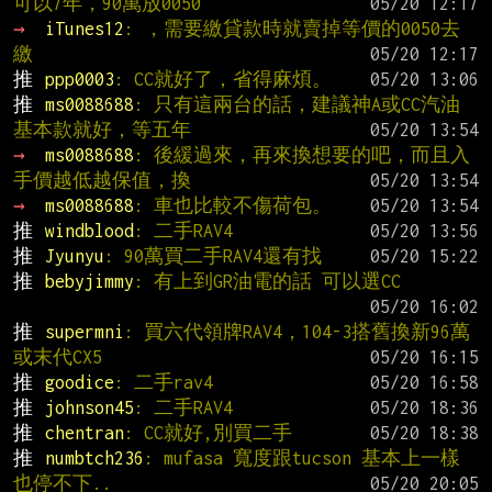
可以7年，90萬放0050
→ 
iTunes12
: ，需要繳貸款時就賣掉等價的0050去
繳
推 
ppp0003
: CC就好了，省得麻煩。
推 
ms0088688
: 只有這兩台的話，建議神A或CC汽油
基本款就好，等五年
→ 
ms0088688
: 後緩過來，再來換想要的吧，而且入
手價越低越保值，換
→ 
ms0088688
: 車也比較不傷荷包。
推 
windblood
: 二手RAV4
推 
Jyunyu
: 90萬買二手RAV4還有找
推 
bebyjimmy
: 有上到GR油電的話 可以選CC
推 
supermni
: 買六代領牌RAV4，104-3搭舊換新96萬
或末代CX5
推 
goodice
: 二手rav4
推 
johnson45
: 二手RAV4
推 
chentran
: CC就好,別買二手
推 
numbtch236
: mufasa 寬度跟tucson 基本上一樣
也停不下..