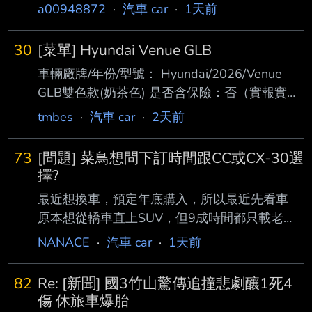
a00948872
·
汽車 car
·
1天前
30
[菜單] Hyundai Venue GLB
車輛廠牌/年份/型號： Hyundai/2026/Venue
GLB雙色款(奶茶色) 是否含保險：否（實報實
銷） 是否含領牌稅金：否 成交價格(總價):71.7
tmbes
·
汽車 car
·
2天前
萬（含貨物稅) 下訂日期範圍：8月5日 購車地
點：臺北 自費配備/配件：升級FSK冰鑽8000 贈
73
[問題] 菜鳥想問下訂時間跟CC或CX-30選
送配備/配件 AVM環景 BSD盲點偵測 前後行車
擇?
紀錄器 ETC車牌框式 防水踏墊 後車廂防水托盤
最近想換車，預定年底購入，所以最近先看車
避光墊 雨傘 交車禮 五年六大系統保固 付款方式
原本想從轎車直上SUV，但9成時間都只載老婆
(現金 or貸款)：貸款 購車心得：目標就是小型
(160cm)小孩(110cm)，2位身型嬌小 太太也說
NANACE
·
汽車 car
·
1天前
車，本來屬意Swift，但考量安全問題，轉而看
其實舊車(Altis)後座空間很夠 只有多載一個大人
向Venu
才擠一點，但一年也沒超過10次(SUV需求底一
82
Re: [新聞] 國3竹山驚傳追撞悲劇釀1死4
點) 而且每年才跑不到1萬km，希望夠用就好(所
傷 休旅車爆胎
以油電PASS) 所以原本都看好的TT或CX5 就直