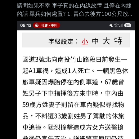
請問如果不幸 車子真的在內線故障 且停在內線
接往下看CC或CX-30的汽油最入門款 目前口頭
的話 單兵如何處置? 1. 冒命去後方100公尺放故
問到大概是 CC 豪華汽油版 80.9-4(折扣)-5(舊
障標示 2. 人員設法逃到內線護欄之外 還有別的
換新)-5(貨物稅)=66.9 CX-30 Ace Editio
選項嗎 :
https://udn.com/news/story/7320/9672734 : 國
3竹山驚傳追撞悲劇釀1死4傷 休旅車爆胎停內線
遭撞婦人傷重亡 : 2026-08-05 16:45 聯合報／
記者 : 江良誠／南投即時報導 : 國道3號北向
240.2公里南投竹山路段，3日下午發生死亡車
禍！1輛休旅車疑因爆胎停在內 : 側車道，後方
車輛疑未注意前方狀