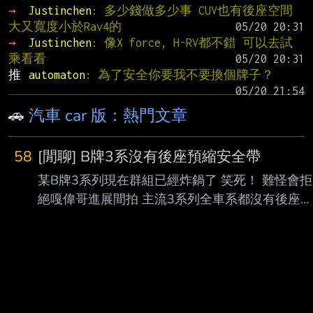
→ 
Justinchen
: 多少錢做多少事 CUV也有後座空間
大又寬度小於Rav4的
→ 
Justinchen
: 像X force, H-RV都不錯 可以去試
乘看看
推 
automaton
: 為了安全你要我不要換個牌子？
🚗
汽車 car 版：熱門文章
58
[閒聊] B牌3系沒有後座預縮安全帶
某B牌3系列現在群組已經炸鍋了 笑死！ 難怪會拒
絕嘎偉哥進展間拍 主流3系列全車系都沒有後座預
縮安全帶 上禮拜喊的價天響的199萬旅行車一樣
沒有 這下尷尬了.. 還好銷量不高。不會被抓去撞
測 先吹一波操控 --