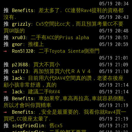
推 
Benefits
: 差太多了. CC連替Rav4提鞋的資格都
沒有.
推 
grizzly
: Cx5空間比cc大，而且預算考量CC不要
買GR版的
推 
xru03
: 二手有ACC的Prius alpha
推 
gnor
: 推樓上
→ 
Ron51320
: 二手Toyota Sienta側滑門
推 
p23688
: 買大不買小
推 
ca1123
: 再加預算買六代ＲＡＶ４
推 
lack
: 目前用六代RAV4空間真的讚，老婆在後座
顧小孩非常舒適，真的
→ 
lack
: 建議二手RAV4
推 
Benefits
: 車如果窄,車高再拉高,車就容易側翻,
所以才會叫你買轎車
→ 
Benefits
: ,安全是最重要的. 我看你就Rav4買一
買吧,CC後座太暈了.
推 
siegfriedlin
: 舊cx5