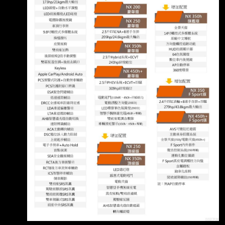
就下訂 在選菜單的時候豪華跟頂級也差10幾萬
而已。 我想我沒差通風座椅跟19吋輪圈跟天窗
還有頭燈。 就選了豪華版 我以為160萬的
nx200有電尾門！200萬的也應該有！所以我
DM就沒有仔細對照差異 結果在交車時開開心心
的去，發現沒電尾！我跟老婆