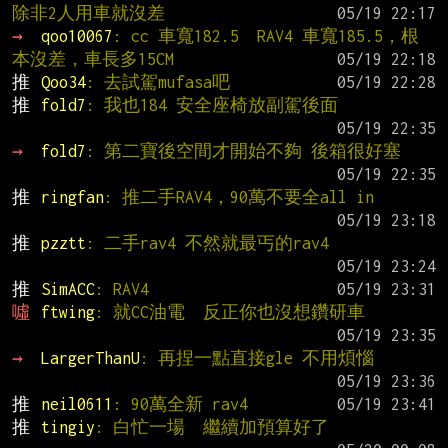
除非2人用車就沒差
→ 
qoo10067
: cc 車寬182.5  RAV4 車寬185.5，根
本沒差，車長多15CM
推 
Qoo34
: 去試駕mufasa吧
推 
fold7
: 我也184 安全座椅放副駕後面
→ 
fold7
: 第二寶後空間才開始不夠 後箱很好塞
推 
ringfan
: 推二手RAV4，90萬不要全all in
推 
pzztt
: 二手rav4 不然就最丐的rav4
推 
SimACC
: RAV4
噓 
ftwing
: 就CC油電  反正你也沒想鑽研車
→ 
LargerThanU
: 再捏一點直接gle 不用煩惱
推 
neil0611
: 90萬全新 rav4
推 
tingiy
: 白忙一場  繼續加預算好了