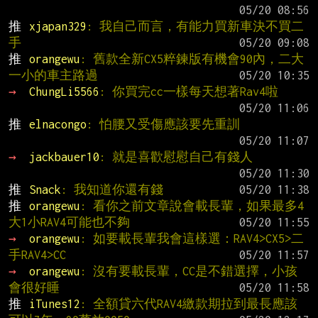
推 
xjapan329
: 我自己而言，有能力買新車決不買二
手
推 
orangewu
: 舊款全新CX5粹鍊版有機會90內，二大
一小的車主路過
→ 
ChungLi5566
: 你買完cc一樣每天想著Rav4啦
推 
elnacongo
: 怕腰又受傷應該要先重訓
→ 
jackbauer10
: 就是喜歡慰慰自己有錢人
推 
Snack
: 我知道你還有錢
推 
orangewu
: 看你之前文章說會載長輩，如果最多4
大1小RAV4可能也不夠
→ 
orangewu
: 如要載長輩我會這樣選：RAV4>CX5>二
手RAV4>CC
→ 
orangewu
: 沒有要載長輩，CC是不錯選擇，小孩
會很好睡
推 
iTunes12
: 全額貸六代RAV4繳款期拉到最長應該