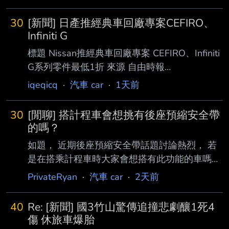
30
[新聞] 日產推經典車回廠專案CEFIRO、
Infiniti G
標題 Nissan推經典車回廠專案 CEFIRO、Infiniti
G系列零件最低1折 來源 自由時報
https://auto.ltn.com.tw/news/32535
iqeqicq
·
汽車 car
·
1天前
2026/08/06 14:50 文／記者陳英傑 圖片來源／
Nissan Nissan在台深耕68年，推出過不少經典
30
[閒聊] 搭計程車會想挑有後座預縮安全帶
車款，其中以搭載V6引擎的CEFIRO最具代表
的嗎？
性，至 今仍有不少車主持續珍藏與使用。為協
如題， 近期後座預縮安全帶話題討論熱烈， 若
助經典車維持最佳車況，裕隆日產宣布推出「經
是在搭乘計程車時大家會想搭有此功能的車嗎？
典 車老朋友專案」，即日起至9月30日止，針對
還是乾脆直接坐副駕好了？ 叫車APP以後是不是
PrivateRyan
·
汽車 car
·
2天前
Nissan CEFIRO以及Infinit
除了有原先分類尊榮、標準、純電或毛孩這些選
項之外，應再增加後 座預縮安全帶車輛的選項
40
Re: [新聞] 國3竹山驚傳追撞悲劇釀1死4
會更安全？ 有沒有安全帶達人能分享看法的？ -
傷 休旅車爆胎
-