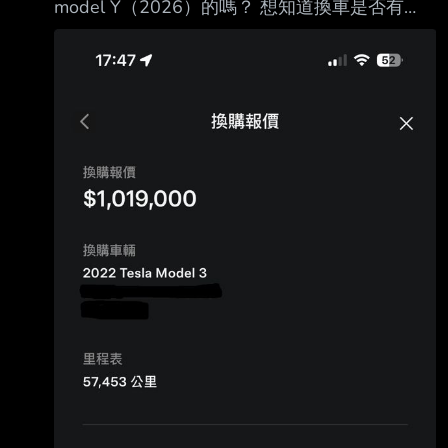
model Y（2026）的嗎？ 想知道換車是否有
感，我自己試乘後想換，但短短的30分鐘試乘會
被新車的爽感沖暈頭；也 怕舊車換新車的價差
會換到無感的差別.. 由於下週就是匯款截止日
（已經配到車） 目前仍在猶豫要不要交車，故
上來請教大家的想法。 --