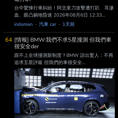
台中驚悚行車糾紛！阿北拿刀攻擊遭打趴 耳滲
血、眼凸躺地昏迷 2026年08月6日 12:33
ETTODAY記者白珈陽／台中報導 台中市北屯區
indoman
·
汽車 car
·
1天前
中清路今天（6日）上午發生一起行車糾紛，爭
執過程中68歲李姓男子持摺 疊刀攻擊35歲葉姓
64
[情報] BMW:我們不求5星撞測 但我們車
男子，造成葉男手部割傷，而葉也不甘示弱予以
很安全der
反擊，將李打趴在地， 有民眾拍下李男倒地情
跟不上全球撞測新制度？BMW 語出驚人：不再
形，李耳朵滲血、眼神失焦，口部也吐出血沫，
追求五星評級 但我們的車很安全
驚悚畫面引起大量 網友熱議。 影片顯示，發生
https://auto.ltn.com.tw/news/32526 — 全球新
糾紛後，李男走向葉男車旁叫囂，並試圖將駕駛
車安全測試標準愈來愈嚴格，能獲得五星評價，
座內的葉男拉下車，造成 整輛廂型車不斷晃
除了代表自家車輛安全獲得專業單位 背書，同
動，李還有疑似揮拳動作；另一
時也讓消費者願意買單的最大關鍵，尤其是價格
更高的豪華品牌更是如此，但 BMW 近日卻坦
言，品牌在開發新車時不是取得五星安全評價為
目標，引起業界與車迷一片譁然 。 外媒報導，