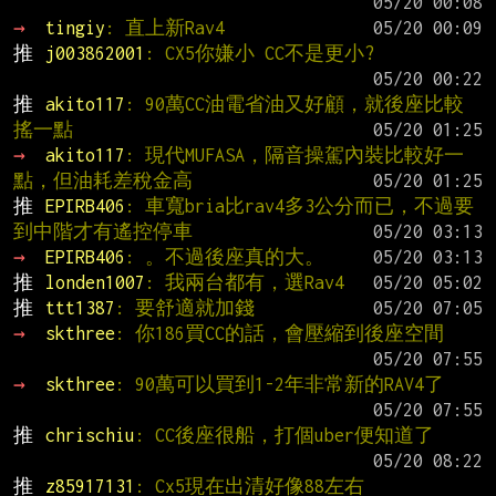
→ 
tingiy
: 直上新Rav4
推 
j003862001
: CX5你嫌小 CC不是更小?
推 
akito117
: 90萬CC油電省油又好顧，就後座比較
搖一點
→ 
akito117
: 現代MUFASA，隔音操駕內裝比較好一
點，但油耗差稅金高
推 
EPIRB406
: 車寬bria比rav4多3公分而已，不過要
到中階才有遙控停車
→ 
EPIRB406
: 。不過後座真的大。
推 
londen1007
: 我兩台都有，選Rav4
推 
ttt1387
: 要舒適就加錢
→ 
skthree
: 你186買CC的話，會壓縮到後座空間
→ 
skthree
: 90萬可以買到1-2年非常新的RAV4了
推 
chrischiu
: CC後座很船，打個uber便知道了
推 
z85917131
: Cx5現在出清好像88左右