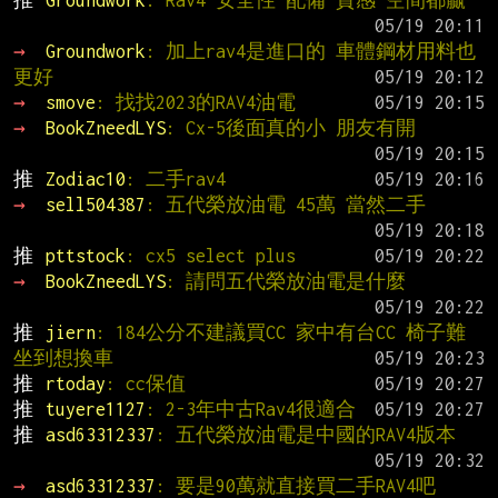
推 
Groundwork
: Rav4 安全性 配備 質感 空間都贏
→ 
Groundwork
: 加上rav4是進口的 車體鋼材用料也
更好
→ 
smove
: 找找2023的RAV4油電
→ 
BookZneedLYS
: Cx-5後面真的小 朋友有開
推 
Zodiac10
: 二手rav4
→ 
sell504387
: 五代榮放油電 45萬 當然二手
推 
pttstock
: cx5 select plus
→ 
BookZneedLYS
: 請問五代榮放油電是什麼
推 
jiern
: 184公分不建議買CC 家中有台CC 椅子難
坐到想換車
推 
rtoday
: cc保值
推 
tuyere1127
: 2-3年中古Rav4很適合
推 
asd63312337
: 五代榮放油電是中國的RAV4版本
→ 
asd63312337
: 要是90萬就直接買二手RAV4吧