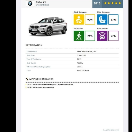
該」不會偷安全配備 2.比起NX X1的外型另外一
半喜歡 看到GO車誌影片去採訪BMW，結果不
予拍攝之後，就覺得有鬼，一看才知道，原來
BMW連這 種安全配備都要偷？？？？？
https://i.mopix.cc/gG2Nj9.jpg 雖然是X1定位就
是入門車，但你好歹也是豪華品牌