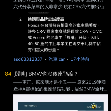
六代分享菜單的人非常少 現在CRV六代推出油
電版本了 卻沒人分享過菜單 反而RAV4六代一堆
菜單 現在版上沒人買CRV了嗎？ --
asd63312337
·
汽車 car
·
17小時前
84
[閒聊] BMW也沒後座預縮？
——更正。原來我才是小丑—— 原來2019連國
產神A都標配的後座預縮功能，居然BMW全球
x1沒有 考量到老婆開太大的車不太方便，19年
時買了一台X1 F48 小改款給他上下班接送小孩
子 。 初心跟選他的理由很簡單 1.豪華品牌「應