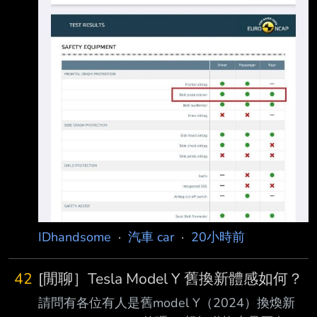
IDhandsome
·
汽車 car
·
20小時前
42
[閒聊］Tesla Model Y 舊換新體感如何？
請問有各位有人是舊model Y（2024）換煥新