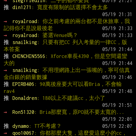
→ 
siegfriedlin
: 二手的都不要買
推 
din1271
: 寬度有限制的話選擇不會太多
→ 
royalroad
: 你之前考慮的兩台都不是休旅車，我
記得你不是說最後老
→ 
royalroad
: 婆選Venue嗎？
推 
snailking
: 只要有把CC 列入考量的一律CC，版
本答案
推 
CHINCHIN5566
: Xforce車長4390，但是空間還蠻
大的
→ 
snailking
: 不用理網路上出一張嘴的，寧可信真
金白銀的銷量數據
推 
EPIRB406
: 90萬後座要大可以看Bria，不會輸
rav4
推 
Donaldren
: 180以上不建議cc，太小了
→ 
Ron51320
: Bria那麼寬，原PO就不要太寬的...
推 
dynamo
: TT不考慮？
→ 
qoo10067
: 你都那麼大隻，這麼愛這麼小的cc，