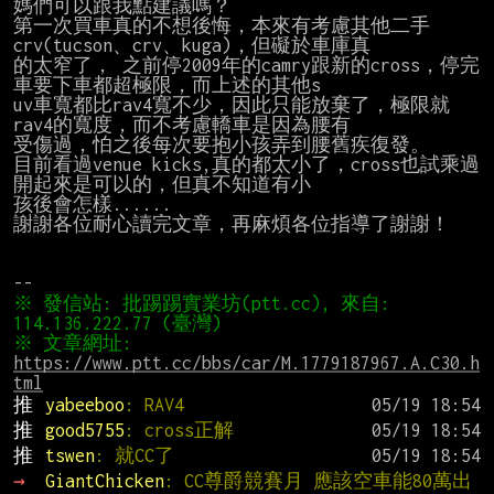
媽們可以跟我點建議嗎？

第一次買車真的不想後悔，本來有考慮其他二手
crv(tucson、crv、kuga)，但礙於車庫真

的太窄了， 之前停2009年的camry跟新的cross，停完
車要下車都超極限，而上述的其他s

uv車寬都比rav4寬不少，因此只能放棄了，極限就
rav4的寬度，而不考慮轎車是因為腰有

受傷過，怕之後每次要抱小孩弄到腰舊疾復發。

目前看過venue kicks,真的都太小了，cross也試乘過
開起來是可以的，但真不知道有小

孩後會怎樣......

謝謝各位耐心讀完文章，再麻煩各位指導了謝謝！

※ 發信站: 批踢踢實業坊(ptt.cc), 來自: 
※ 文章網址: 
https://www.ptt.cc/bbs/car/M.1779187967.A.C30.h
tml
推 
yabeeboo
: RAV4
推 
good5755
: cross正解
推 
tswen
: 就CC了
→ 
GiantChicken
: CC尊爵競賽月 應該空車能80萬出