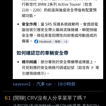
sayesvv2
·
汽車 car
·
16小時前
61
[閒聊] CRV沒有人分享菜單了嗎？
之前CRV五代的時候一堆CRV的菜單 直到CRV