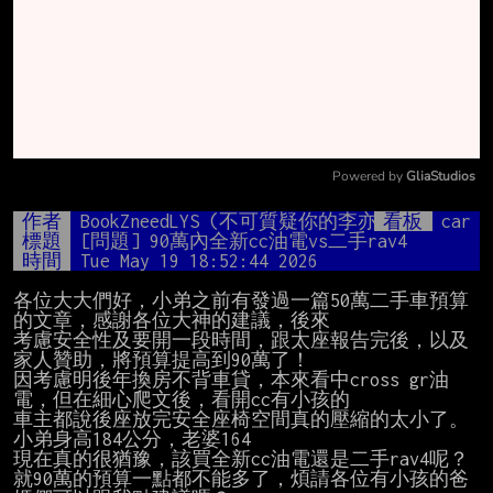
Powered by 
GliaStudios
Mute
作者
BookZneedLYS (不可質疑你的李亦伸)
看板
car
標題
[問題] 90萬內全新cc油電vs二手rav4
時間
Tue May 19 18:52:44 2026
各位大大們好，小弟之前有發過一篇50萬二手車預算
的文章，感謝各位大神的建議，後來

考慮安全性及要開一段時間，跟太座報告完後，以及
家人贊助，將預算提高到90萬了！

因考慮明後年換房不背車貸，本來看中cross gr油
電，但在細心爬文後，看開cc有小孩的

車主都說後座放完安全座椅空間真的壓縮的太小了。

小弟身高184公分，老婆164

現在真的很猶豫，該買全新cc油電還是二手rav4呢？

就90萬的預算一點都不能多了，煩請各位有小孩的爸