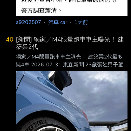
a9202507
·
汽車 car
·
1天前
40
[新聞] 獨家／M4限量跑車車主曝光！ 建
築業2代
獨家／M4限量跑車車主曝光！ 建築業2代最多
擁4車 2026-07-31 東森新聞 23歲張姓男子駕
駛的限量BMW M4跑車30日晚間在高雄漢神巨
蛋旁撞毀科技執法設備。（圖 ／東森新聞） 昨
（30日）晚間，一輛雙門跑車行經高雄漢神巨蛋
旁，疑似因車速過快打滑，逆向撞上測 速桿，
導致科技執法設備損壞，車輛也嚴重毀損。副駕
乘客表示，這輛限量跑車是他的， 當時借朋友
開，沒想到會發生意外，非常後悔。 23歲跑車
車主身分曝光 限量BMW M4全台僅2輛 撞壞科