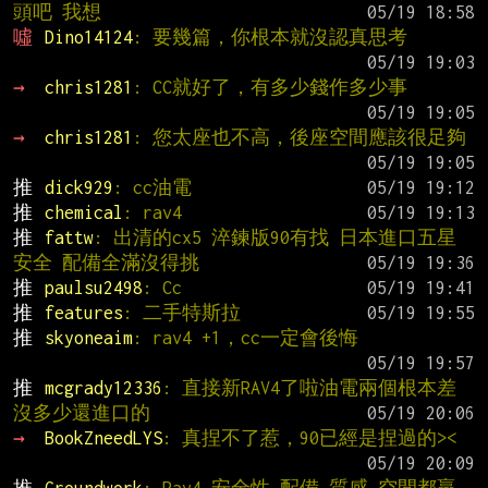
頭吧 我想
噓 
Dino14124
: 要幾篇，你根本就沒認真思考
→ 
chris1281
: CC就好了，有多少錢作多少事
→ 
chris1281
: 您太座也不高，後座空間應該很足夠
推 
dick929
: cc油電
推 
chemical
: rav4
推 
fattw
: 出清的cx5 淬鍊版90有找 日本進口五星
安全 配備全滿沒得挑
推 
paulsu2498
: Cc
推 
features
: 二手特斯拉
推 
skyoneaim
: rav4 +1，cc一定會後悔
推 
mcgrady12336
: 直接新RAV4了啦油電兩個根本差
沒多少還進口的
→ 
BookZneedLYS
: 真捏不了惹，90已經是捏過的><