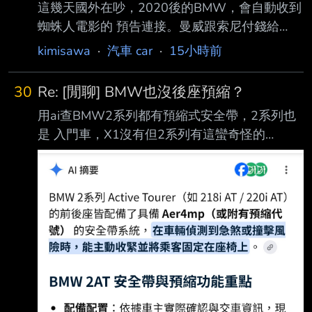
這幾天國外在吵，2020後的BMW，會自動收到
蜘蛛人電影的 預告連接。曼威跟索尼付錢給
BMW推送廣告。
kimisawa
·
汽車 car
·
15小時前
https://www.youtube.com/shorts/Byibr8NZC7w
BMW 認真的嗎？把自己的車搞得這麼沒格調？
30
Re: [閒聊] BMW也沒後座預縮？
You Paid $60K For a BMW. Now It Runs Ads.
用ai查BMW2系列都有預縮式安全帶，2系列也
https://www.youtube.com/watch?v=-
是 入門車，X1沒有但2系列有這蠻奇怪的
r_VjmVyeRo So… BMW Puts Ads in Your Car
http://i.imgur.com/vFyXUH0.jpg 最近才買了
Now https://www.youtub
218AT,特別去看了後座有顯示Aer4mp 這應該是
有吧？至於也是入門的1系列就要請車主 出來分
享了。 ----- Sent from JPTT on my Samsung
SM-M536B. --