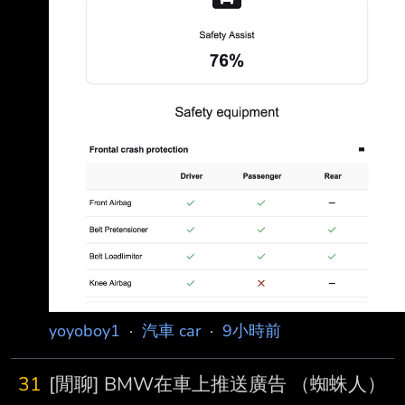
yoyoboy1
·
汽車 car
·
9小時前
31
[閒聊] BMW在車上推送廣告 （蜘蛛人）