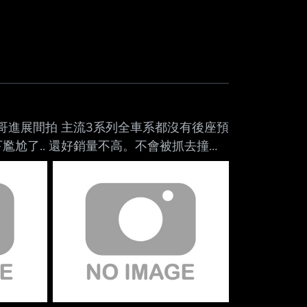
哥進展間拍 主流3系列全車系都沒有後座預
尷尬了.. 還好銷量不高。不會被抓去撞測