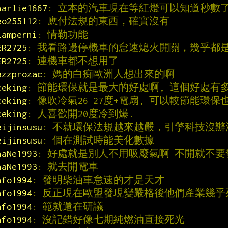
harlie1667
: 立本的汽車現在等紅燈可以知道秒數
eo255112
: 應付法規的東西，確實沒有
lamperni
: 情勒功能
ER2725
: 我看路邊停機車的怠速熄火開關，幾乎都
ER2725
: 連機車都不想用了
azzprozac
: 媽的白痴歐洲人想出來的啊
ceking
: 節能環保就是最大的好處啊, 這個好處有
ceking
: 像吹冷氣26 27度+電扇, 可以較節能環保
ceking
: 人喜歡開20度冷到爆.
eijinsusu
: 不就環保法規越來越嚴，引擎科技沒
eijinsusu
: 個在測試時能美化數據
haNe1993
: 好處就是別人不用吸廢氣啊 不開就不要
haNe1993
: 就去開電車
nfo1994
: 發明柴油車怠速的才是天才
nfo1994
: 反正現在歐盟發現變嚴格後他們產業幾
nfo1994
: 範就還在研議
nfo1994
: 沒記錯好像七期純燃油直接死光