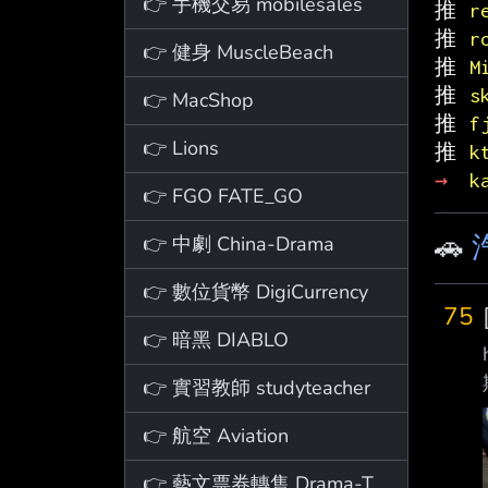
👉 手機交易 mobilesales
推 
r
推 
r
👉 健身 MuscleBeach
推 
M
推 
s
👉 MacShop
推 
f
👉 Lions
推 
k
→ 
k
👉 FGO FATE_GO
🚗
👉 中劇 China-Drama
👉 數位貨幣 DigiCurrency
75
👉 暗黑 DIABLO
👉 實習教師 studyteacher
👉 航空 Aviation
👉 藝文票券轉售 Drama-Ticket