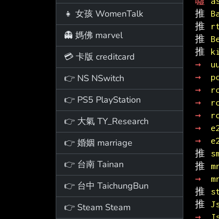
噓 
a
👧 女孩 WomenTalk
推 
B
推 
r
👻 媽佛 marvel
推 
B
推 
k
💳 卡版 creditcard
→ 
u
→ 
p
👉 NS NSwitch
→ 
r
👉 PS5 PlayStation
→ 
r
→ 
r
👉 大氣 TY_Research
→ 
e
→ 
e
👉 婚姻 marriage
推 
s
👉 台南 Tainan
推 
m
→ 
m
👉 台中 TaichungBun
推 
s
推 
J
👉 Steam Steam
→ 
J