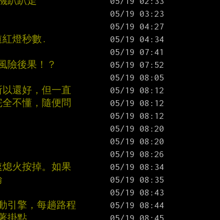
飛機趴趴走
道紅燈秒數.
風險後果！？
所以還好，但一直
完全不懂，隨便問
速熄火按掉。如果
輪
發動引擎，每趟路程
著掛點