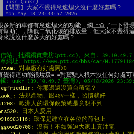
者
uukr (uukr)
題
[問題] 大家不覺得怠速熄火沒什麼好處嗎？
間
Mon May 18 23:33:57 2026
很多新的車都有怠速熄火的功能，網上查了一下發現
有幫助），降低二氧化碳的排放量，但大家不覺得這
身來說沒什麼多大的好處嗎？

信站: 批踢踢實業坊(ptt.cc), 來自: 39.10.49.7
章網址: 
https://www.ptt.cc/bbs/car/M.1779118
istem
: 對車廠有好處阿XD
iegfriedlin
: 你那邊還沒買台積電？
laokj
: 法規產物、跟48V一樣，習慣就好
61208
: 歐洲人的環保政策總是意想不到
ans520
: 日本人愛用
0916983116
: 環保是建立在各位的荷包上
iggood20708
: 沒有！不如強迫大家上真油電