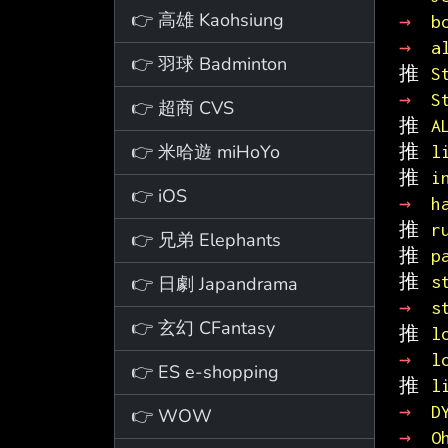
👉 高雄 Kaohsiung
→ 
b
→ 
a
👉 羽球 Badminton
推 
S
→ 
S
👉 超商 CVS
推 
A
👉 米哈遊 miHoYo
推 
l
推 
i
👉 iOS
→ 
h
推 
r
👉 兄弟 Elephants
推 
p
推 
s
👉 日劇 Japandrama
→ 
s
👉 玄幻 CFantasy
推 
l
→ 
l
👉 ES e-shopping
推 
l
→ 
D
👉 WOW
→ 
O