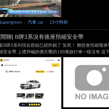
Supergreen
·
汽車 car
·
23小時前
[閒聊] B牌3系沒有後座預縮安全帶
某B牌3系列現在群組已經炸鍋了 笑死！ 難怪會拒絕嘎偉
縮安全帶 上禮拜喊的價天響的199萬旅行車一樣沒有 這下
先吹一波操控 --