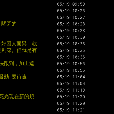
了
是關閉的
多好因人而異. 就
也夠涼, 但就是有
辦法跟到，加上這
發動 要待速
乎死光現在新的規