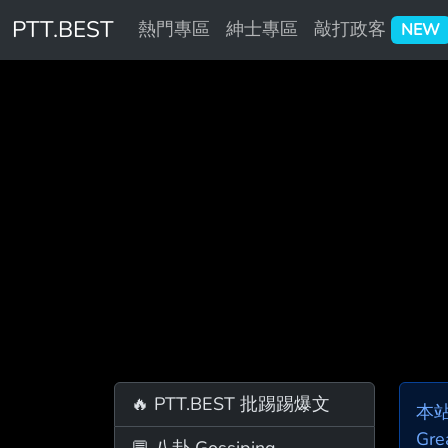
PTT.BEST
熱門專區
紳士專區
敲打政客
NEW
🔥 PTT.BEST 批踢踢爆文
本
Gre
💬 八卦 Gossiping