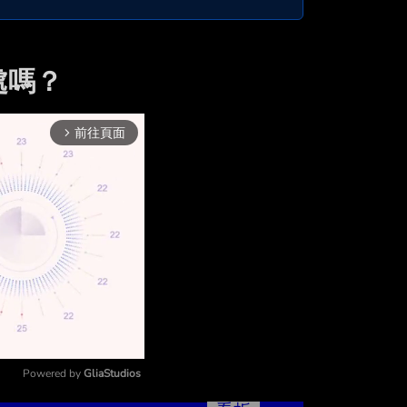
處嗎？
前往頁面
arrow_forward_ios
Powered by 
GliaStudios