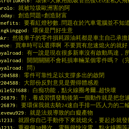
strofluket6
: 環保=大家用紙吸管然後CEO坐私人
arolo
: 就被垃圾歐洲害的阿
today
: 創造問題=創造財富
enefits
: 要看紅燈秒數.問題在於汽車電腦並不知
ingkinggod
: 環保是門好生意
ukr
: 然後車子的零件損耗跟油耗都是車主自己承擔
oeoe
: 買車時可以選擇啊 不要買有怠速熄火的就好
oyalroad
: 有一說是現在很多新車沒有啟動馬達，
oyalroad
: 開開關關不會耗損車輛某個零件嗎？（
oyalroad
: 問）
2204588
: 零件可靠性足以支撐多出的啟閉
2204588
: 大部份反對意見是覺得體感差
mile521688
: 白痴功能，點火線圈考爾…超快壞
r26879
: 對，養成習慣發動後第一個動作就是把怠
r26879
: 要環保我就去騎24速自手排一匹人力的二
tevewu929
: 就是法規導致的白癡產物
s1233
: 就跟你自己手動停下來就熄火，要起步就
s1233
: 重複個10幾次，電瓶很快沒電，點火線圈等