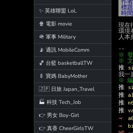
作
標
✨ 英雄聯盟 LoL
時
🍿 電影 movie
現在
環境
🪖 軍事 Military
人本
📡 通訊 MobileComm
※ 發
※ 文
🏀 台籃 basketballTW
推 
s
🍼 寶媽 BabyMother
推 
s
🇯🇵 日旅 Japan_Travel
推 
a
🏭 科技 Tech_Job
推 
n
推 
v
👉 男女 Boy-Girl
→ 
a
→ 
b
👉 真香 CheerGirlsTW