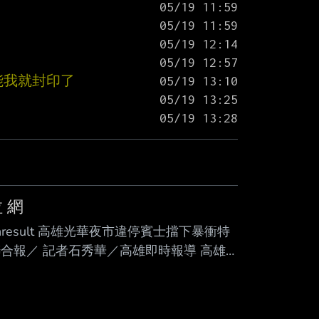
能我就封印了
 網
om=searchresult 高雄光華夜市違停賓士擋下暴衝特
43 聯合報／ 記者石秀華／高雄即時報導 高雄
疑機械故障暴衝，連環撞路 邊變電箱，再
輛違停賓士擋住暴衝特 斯拉，網讚「救了很
後霸氣回「 車可再買，人沒