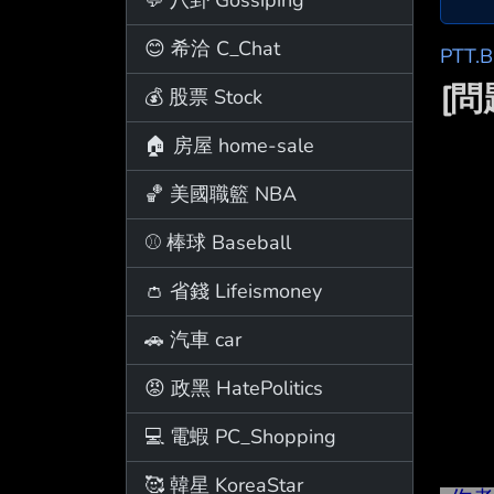
😊 希洽 C_Chat
PTT.
[
💰 股票 Stock
🏠 房屋 home-sale
🏀 美國職籃 NBA
⚾ 棒球 Baseball
👛 省錢 Lifeismoney
🚗 汽車 car
😡 政黑 HatePolitics
💻 電蝦 PC_Shopping
🥰 韓星 KoreaStar