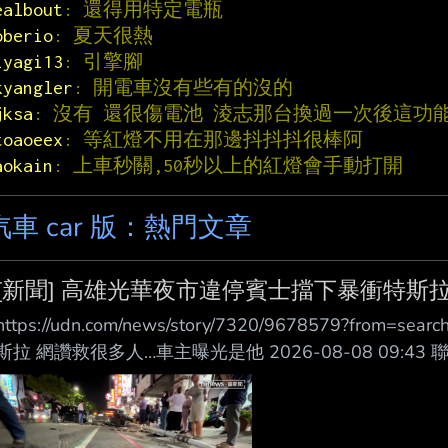
ealbout
: 還得用特定電瓶
oberio
: 夏天很熱
iyagi13
: 引擎腳
kyangler
: 開電車沒有些有的沒的
jksa
: 沒有 還很傷電池 淩志那台換過一次後這功
toaoeex
: 等紅燈不用在那邊抖抖抖很棒阿
aokain
: 上車秒關,50秒以上的紅燈會手動打開
汽車 car 版：熱門文章
[新聞] 高雄光華夜市違停賓士擋下暴衝特斯拉
https://udn.com/news/story/7320/9678579?fr
斯拉 網讚救很多人…車主曝光是他 2026-08-08 09:
市郭姓男子昨晚7時許駕特斯拉在高雄市光華夜市附近，
衝撞13輛汽機車和單車，釀3傷及600戶停電；其中一
多人」，據了解，該名車主是嘉義市著名甜甜圈老闆，事