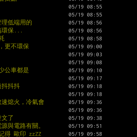
管理低端用的
環保...
耗
，更不環保
少公車都是
邊抖抖抖
怠速熄火，冷氣會
發文了
電源與電路有關。
記得 歐印 zzZZ