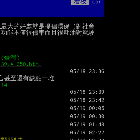
看板
car
Mute
最大的好處就是提倡環保（對社會

功能不僅很傷車而且很耗油對駕駛

 (臺灣)
439.A.350.html