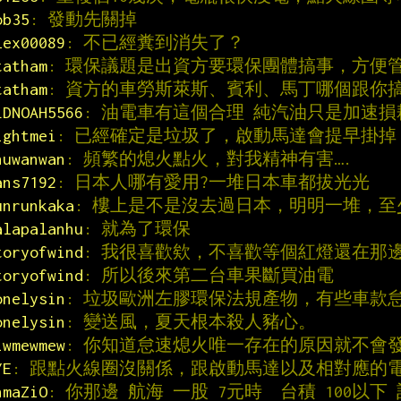
ob35
: 發動先關掉
lex00089
: 不已經糞到消失了？
tatham
: 環保議題是出資方要環保團體搞事，方便
tatham
: 資方的車勞斯萊斯、賓利、馬丁哪個跟你搞
LDNOAH5566
: 油電車有這個合理 純汽油只是加速損
ightmei
: 已經確定是垃圾了，啟動馬達會提早掛掉
nuwanwan
: 頻繁的熄火點火，對我精神有害….
ans7192
: 日本人哪有愛用?一堆日本車都拔光光
unrunkaka
: 樓上是不是沒去過日本，明明一堆，至
alapalanhu
: 就為了環保
toryofwind
: 我很喜歡欸，不喜歡等個紅燈還在那
toryofwind
: 所以後來第二台車果斷買油電
onelysin
: 垃圾歐洲左膠環保法規產物，有些車款
onelysin
: 變送風，夏天根本殺人豬心。
iwmewmew
: 你知道怠速熄火唯一存在的原因就不會
YE
: 跟點火線圈沒關係，跟啟動馬達以及相對應的
hmaZiO
: 你那邊 航海 一股 7元時  台積 100以下 