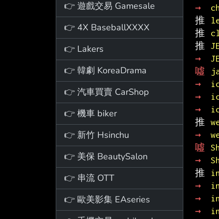
👉 遊戲交易 Gamesale
→ 
c
推 
l
👉 4X BaseballXXXX
推 
c
推 
J
👉 Lakers
→ 
J
👉 韓劇 KoreaDrama
噓 
j
→ 
i
👉 汽車買賣 CarShop
→ 
i
→ 
i
👉 機車 biker
推 
w
👉 新竹 Hsinchu
→ 
w
噓 
S
👉 美保 BeautySalon
→ 
S
推 
i
👉 串流 OTT
→ 
i
→ 
i
👉 歐美影集 EAseries
→ 
i