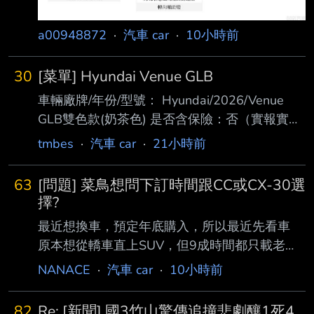
a00948872
·
汽車 car
·
10小時前
30
[菜單] Hyundai Venue GLB
車輛廠牌/年份/型號： Hyundai/2026/Venue
GLB雙色款(奶茶色) 是否含保險：否（實報實
銷） 是否含領牌稅金：否 成交價格(總價):71.7
tmbes
·
汽車 car
·
21小時前
萬（含貨物稅) 下訂日期範圍：8月5日 購車地
點：臺北 自費配備/配件：升級FSK冰鑽8000 贈
63
[問題] 菜鳥想問下訂時間跟CC或CX-30選
送配備/配件 AVM環景 BSD盲點偵測 前後行車
擇?
紀錄器 ETC車牌框式 防水踏墊 後車廂防水托盤
最近想換車，預定年底購入，所以最近先看車
避光墊 雨傘 交車禮 五年六大系統保固 付款方式
原本想從轎車直上SUV，但9成時間都只載老婆
(現金 or貸款)：貸款 購車心得：目標就是小型
(160cm)小孩(110cm)，2位身型嬌小 太太也說
NANACE
·
汽車 car
·
10小時前
車，本來屬意Swift，但考量安全問題，轉而看
其實舊車(Altis)後座空間很夠 只有多載一個大人
向Venu
才擠一點，但一年也沒超過10次(SUV需求底一
82
Re: [新聞] 國3竹山驚傳追撞悲劇釀1死4