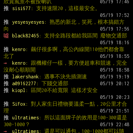
欣賞風景不被按喇叭
推 
sisi677
: 支持速限20，這樣最安全。
推 
yesyesyesyes
: 熟悉的新北，笑死，根本搞錯方
向
噓 
black82465
: 支持全路段都給我區間 廢物交通部
推 
kenro
: 飆仔很多啊，高公內線開110他們都會靠
北了
→ 
kenro
: 跟機權仔一樣，要方便超車和競速，完全
沒耐心順順開
推 
lakershank
: 遇事不決先插測速
推 
a09162277
: 下賤交通部
推 
kiopl
: 區間20不給寬限 這樣才安全
推 
SiFox
: 對人家生日禮物要溫柔一點，20公里才合
理
推 
ultratimes
: 所以這面牌子的效用是100-300還是
300-1000？
→ 
ultratimes
: 還是可以通包，100-1000都可以隨