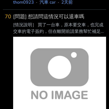
題不確定自身認知是否正確，想請教各位前輩：
thom0923
·
汽車 car
·
2天前
本身里程數不高，且家中無法裝充電樁，即使如
此特斯拉應該還是更省錢？ 雖然我里程數不高
70
[問題] 想請問這情況可以退車嗎
+要在外充電：跟油車相比省不到什麼油錢 但電
[情況說明］ 買了一台車，原本要交車，也完成
車不需常常維修保養 歐洲油車妥善率不高+維修
交車的電子簽約，但在離開前請業務幫忙補足胎
保養貴，選電車還是會更省錢 請問這樣理解是
壓到34 psi ! 結果業務上車在保養廠內移車時，
對的嗎？ 電車大電池壞掉雖然很貴，但特斯拉
就倒車去撞柱子...請問各位大神有遇到這種情 況
有八年保固，且電車發展快速說不定八年後電車
嗎？ P.S.: 目前車還在車廠內，他們說內部討論
普及電 池花費已沒那麼高。 殘值的部分：我自
一下明天回覆 再麻煩各位大神給建議了 --
己是想長期持有所以不太重要，