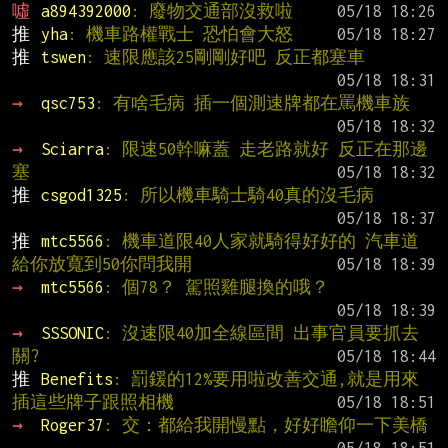
噓 
a894392000
: 廢物交通部沒救啦
推 
yha
: 機車路權戰士 恐怕會大怒
推 
tswen
: 速限應該25剛剛好吧 反正都塞車
→ 
qsc753
: 有啥毛病 插一個測速牌都在罵機車族
→ 
Sciarra
: 限速50幹嘛蓋 走老路就好 反正在那邊
塞
推 
csgod1325
: 所以機車騎士騎40真的沒毛病
推 
mtc5566
: 機車道限40人家就騎得好好的 汽車道
給你放寬到50你問我開
→ 
mtc5566
: 個78？ 駕照雞腿換的哦？
→ 
SSSONIC
: 沒速限40加全線區間 出事官員要抓去
關?
推 
Benefits
: 罰鍰的12%要用啦改善交通,就是用來
插這些牌子跟照相機
→ 
Roger37
: 交：都給我開慢點，好好瞻仰一下美橋