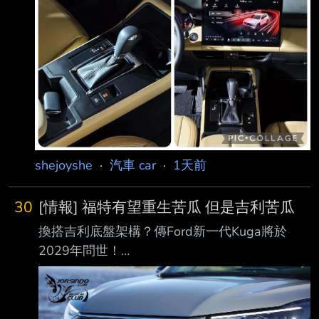
shejoyshe
·
汽車 car
·
1天前
30
[情報] 福特有望重生苦瓜 但是吉利苦瓜
換搭吉利底盤架構？傳Ford新一代Kuga將於
2029年問世！
https://forum.jorsindo.com/thread-2582222-1-
1.html — https://i.imgur.com/4RmmWA0.jpeg
歐洲福特中型休旅支柱Kuga車系，現行第三代