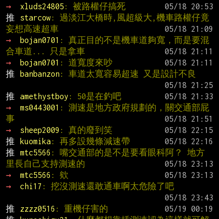
→ 
xluds24805
: 被路權仔搞死
推 
starcow
: 過淡江大橋時,風超級大,機車路權仔竟
妄想高速超車
→ 
bojan0701
: 真正目的不是機車道夠寬，而是要混
合車道... 只是拿車
→ 
bojan0701
: 道寬度來吵
推 
banbanzon
: 車道太寬容易超速 又是設計不良
推 
amethystboy
: 50是在釣吧
→ 
ms0443001
: 測速是地方政府規劃的，關交通部屁
事
→ 
sheep2009
: 真的廢到笑
推 
kuomika
: 再多設幾條減速帶
推 
mtc5566
: 嘴交通部的是不是要看眼科阿？ 地方
里長自己支持測速的
→ 
mtc5566
: 欸
→ 
chi17
: 挖沒測速還敢通車啊太危險了吧
推 
zzzz0516
: 重機仔害的