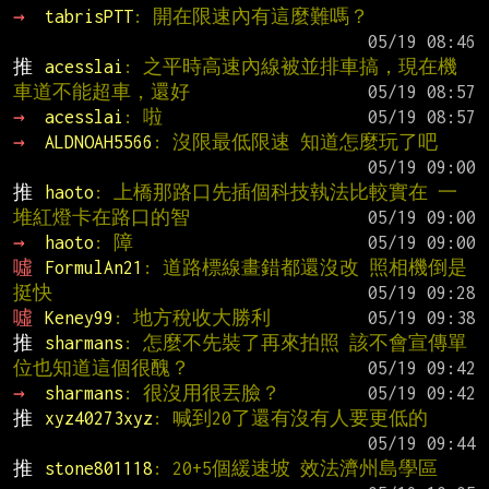
→ 
tabrisPTT
: 開在限速內有這麼難嗎？
推 
acesslai
: 之平時高速內線被並排車搞，現在機
車道不能超車，還好
→ 
acesslai
: 啦
→ 
ALDNOAH5566
: 沒限最低限速 知道怎麼玩了吧
推 
haoto
: 上橋那路口先插個科技執法比較實在 一
堆紅燈卡在路口的智
→ 
haoto
: 障
噓 
FormulAn21
: 道路標線畫錯都還沒改 照相機倒是
挺快
噓 
Keney99
: 地方稅收大勝利
推 
sharmans
: 怎麼不先裝了再來拍照 該不會宣傳單
位也知道這個很醜？
→ 
sharmans
: 很沒用很丟臉？
推 
xyz40273xyz
: 喊到20了還有沒有人要更低的
推 
stone801118
: 20+5個緩速坡 效法濟州島學區