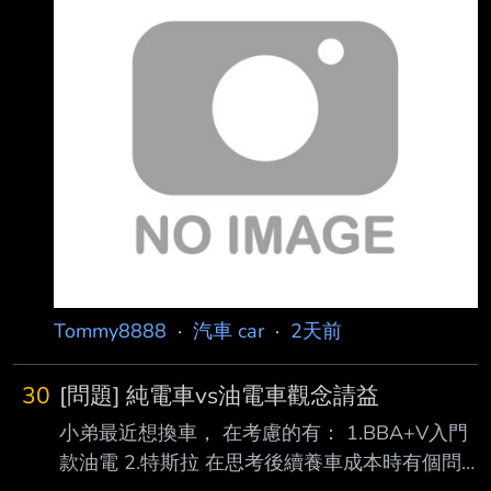
BMW拒絕BuycarTV到展間拍攝確認是否有配 備
後座預縮安全帶，以下是調查結果: (Honda Fit有
配備後座預縮，圖片是誤植，Buycar有在留言區
更正了) https://duk.tw/rVX7C4.jpg 影片連
結:https://www.youtube.com/watch?
v=EXUJit_shcY&t=126s 心得:Subaru W
Tommy8888
·
汽車 car
·
2天前
30
[問題] 純電車vs油電車觀念請益
小弟最近想換車， 在考慮的有： 1.BBA+V入門
款油電 2.特斯拉 在思考後續養車成本時有個問