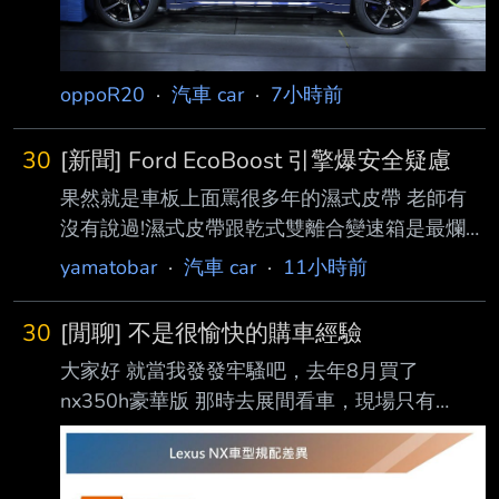
目標，引起業界與車迷一片譁然 。 外媒報導，
Michel 指出， 品牌始終致力於打造高安全性的
產品，但 2026 年起實施的新一代 ANCA
oppoR20
·
汽車 car
·
7小時前
30
[新聞] Ford EcoBoost 引擎爆安全疑慮
果然就是車板上面罵很多年的濕式皮帶 老師有
沒有說過!濕式皮帶跟乾式雙離合變速箱是最爛的
設計!老師在講你都沒在聽嘛!
yamatobar
·
汽車 car
·
11小時前
https://auto.ltn.com.tw/news/32514 美國國家公
路交通安全管理局（NHTSA）擴大針對 Ford
30
[閒聊] 不是很愉快的購車經驗
1.0 升 EcoBoost 三缸渦輪引擎 的安全調查，涉
大家好 就當我發發牢騷吧，去年8月買了
及約 13 萬 5,551 輛車，原因是採用濕式正時皮
nx350h豪華版 那時去展間看車，現場只有
帶（Wet Timing Belt） 設計，皮帶可能在正常
nx200豪華版。看了覺得不管外型內裝都還蠻滿
使用過程中產生碎屑，堵塞機油幫浦濾網，導致
意的，那時候看n x200是有電尾門的。後來上網
引擎潤滑不足，嚴 重時甚至造成引擎鎖死、車
大家都說要買就買350h，油電的行路質感很