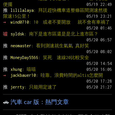
便擺
推 
lililalaya
: 拜託趕快機車道整條區間測速然後
限速15公里！
→ 
wind0710
: 10  或者不要開放   就不會有車禍了
噓 
syldsk
: 南下是進市區還是是北上進市區？
推 
neomaster
: 看到測速就生氣氣 真好笑
推 
MoneyDay5566
: 笑死  速線20比較安全
推 
xhung
: 嘻嘻
→ 
jackbauer10
: 哇靠。浪費時間的altis怎麼開
推 
jerrty
: 只能用定速了
🚗
汽車 car 版：熱門文章