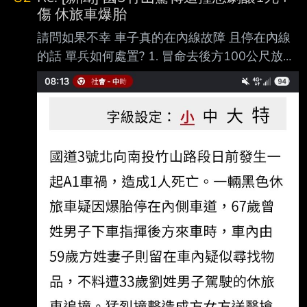
點) 而且每年才跑不到1萬km，希望夠用就好(所
傷 休旅車爆胎
以油電PASS) 所以原本都看好的TT或CX5 就直
請問如果不幸 車子真的在內線故障 且停在內線
接往下看CC或CX-30的汽油最入門款 目前口頭
的話 單兵如何處置? 1. 冒命去後方100公尺放故
問到大概是 CC 豪華汽油版 80.9-4(折扣)-5(舊
障標示 2. 人員設法逃到內線護欄之外 還有別的
換新)-5(貨物稅)=66.9 CX-30 Ace Editio
選項嗎 :
https://udn.com/news/story/7320/9672734 : 國
3竹山驚傳追撞悲劇釀1死4傷 休旅車爆胎停內線
遭撞婦人傷重亡 : 2026-08-05 16:45 聯合報／
記者 : 江良誠／南投即時報導 : 國道3號北向
240.2公里南投竹山路段，3日下午發生死亡車
禍！1輛休旅車疑因爆胎停在內 : 側車道，後方
車輛疑未注意前方狀