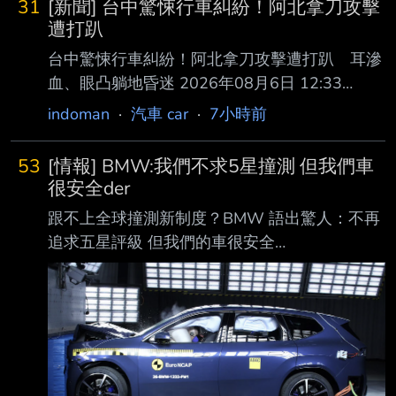
31
[新聞] 台中驚悚行車糾紛！阿北拿刀攻擊
遭打趴
台中驚悚行車糾紛！阿北拿刀攻擊遭打趴 耳滲
血、眼凸躺地昏迷 2026年08月6日 12:33
ETTODAY記者白珈陽／台中報導 台中市北屯區
indoman
·
汽車 car
·
7小時前
中清路今天（6日）上午發生一起行車糾紛，爭
執過程中68歲李姓男子持摺 疊刀攻擊35歲葉姓
53
[情報] BMW:我們不求5星撞測 但我們車
男子，造成葉男手部割傷，而葉也不甘示弱予以
很安全der
反擊，將李打趴在地， 有民眾拍下李男倒地情
跟不上全球撞測新制度？BMW 語出驚人：不再
形，李耳朵滲血、眼神失焦，口部也吐出血沫，
追求五星評級 但我們的車很安全
驚悚畫面引起大量 網友熱議。 影片顯示，發生
https://auto.ltn.com.tw/news/32526 — 全球新
糾紛後，李男走向葉男車旁叫囂，並試圖將駕駛
車安全測試標準愈來愈嚴格，能獲得五星評價，
座內的葉男拉下車，造成 整輛廂型車不斷晃
除了代表自家車輛安全獲得專業單位 背書，同
動，李還有疑似揮拳動作；另一
時也讓消費者願意買單的最大關鍵，尤其是價格
更高的豪華品牌更是如此，但 BMW 近日卻坦
言，品牌在開發新車時不是取得五星安全評價為