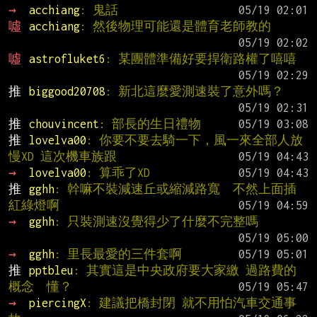
→ 
acchiang
: 鬼話
噓 
acchiang
: 然後物理可能還是體育老師教的
噓 
astrofluket6
: 某團體準備好要捍衛路權了嘻嘻
推 
biggood20708
: 新北這麼愛測速裝了意外嗎？
推 
chouvincent
: 部長的生日禮物
推 
lovelva00
: 你要不要去騎一下，風一來全部人放
慢XD 這次機車族跟
→ 
lovelva00
: 算乖了XD
推 
gghh
: 幹嘛不裝減速丘或縮減路寬  不然上面插
紅綠燈啊
→ 
gghh
: 只裝測速沒覺得少了什麼不完整嗎
→ 
gghh
: 里長最愛的三件套啊
推 
pptbleu
: 其實這是中央政府要大家繳 過路費的
概念  懂？
→ 
piercingX
: 建議把橋封閉 就不用怕汽車交通事