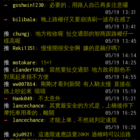
→ 
goshwin1230
: 必要的，用路人自己再多注意囉
→ 
bilibala
: 晚上路權仔又要崩潰刷一波存在感了
推 
chungj
: 地方稅收喔 扯交通部的智商跟路權仔一
樣高喔
推 
Reki1351
: 慢慢開很安全啊 嫌的是飆仔嗎?
推 
motokare
: 15+1
推 
clander1028
: 當然要扯交通部 地方政府顏色不
對罵起來很不方便
推 
ww007864
: 剛剛才看到新聞 有人騎太慢 直接在
路上吵起來 嘻嘻
→ 
Hank049
: 不太意外
推 
lancechance
: 其實最安全的方式是，上橋後停下
摩托車用牽的，離開
→ 
lancechance
: 才能上車，不然就判定違規
推 
aju0921
: 這邊限速應該要20KM 過橋時可以沿路