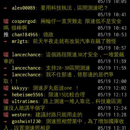
→ 
alex00089
: 要用科技執法，區間測速吧？
噓 
cospergod
: 兩輪仔一直哭難走 限速低不是安全
嗎 很棒啊
推 
chan184966
: 德政
→ 
mr2gts
: 前天半夜走就有改裝汽車在飆了難怪
噓 
lancechance
: 這個路段限速30才安全，一堆愛飆
車的
→ 
lancechance
: 支持20-30區間測速
→ 
lancechance
: 我不住那邊，替那邊的居們爭
取！！
噓 
kkkyyy
: 測速歹丸藍波one ！
→ 
hebeisme5566
: 限速15比較合理
噓 
ultratimes
: 路上測速一堆人靠北，科技廠區測
速沒人敢講半個字
噓 
western
: 建議封路只能用走的
→ 
goshwin1230
: 測速照相營業中，為了增加國庫收
入，設置測速照相是