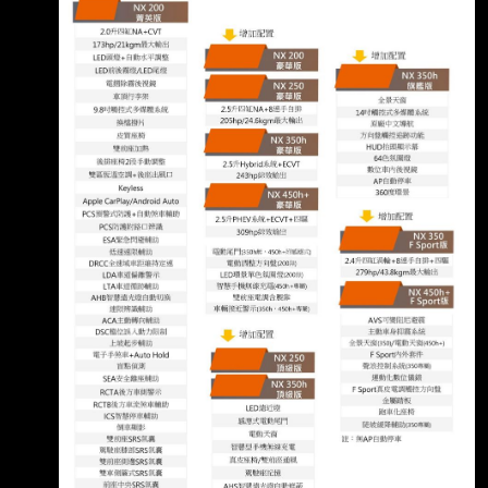
輛失去動力
棒！ 我去試開朋友的350h也覺得油電好，後來
就下訂 在選菜單的時候豪華跟頂級也差10幾萬
而已。 我想我沒差通風座椅跟19吋輪圈跟天窗
還有頭燈。 就選了豪華版 我以為160萬的
nx200有電尾門！200萬的也應該有！所以我
DM就沒有仔細對照差異 結果在交車時開開心心
的去，發現沒電尾！我跟老婆