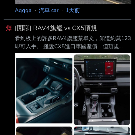
子行
Aqqqa
·
汽車 car
·
1天前
爆
[閒聊] RAV4旗艦 vs CX5頂規
看到板上的許多RAV4旗艦菜單文，知道約莫123
即可入手。 雖說CX5進口車國產價，但頂規
117(-2)跟RAV4的差距也不過6~8萬而已。
RAV4的神油耗就不必多說了，TSS4.0理論上也
應該比馬自達的ACC好。 這樣的情況下，有什麼
人、有什麼理由會選CX5? p.s. 馬自達的業務也是
很凶，說RAV4 旗艦 只要123，就開始亂罵人，
似乎也感受到威脅了... -- Sent from PTTopia --