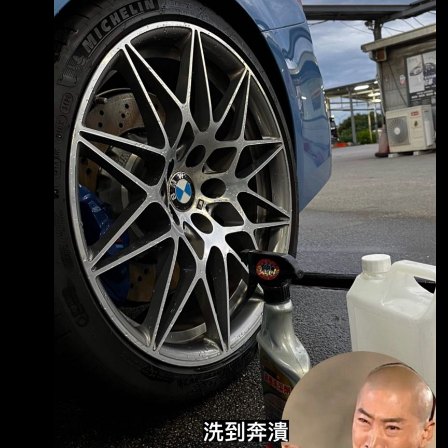
車主身分曝光 限量BMW M4全台僅2輛 撞壞科
技執法設備的這輛限量跑車，車主才23歲，是屏
東人，到高雄跟