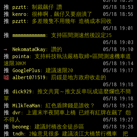
推 
pzztt
: 制裁飆仔 讚
推 
kenro
: 很棒啊，飆仔又要崩潰了
推 
pzztt
: 多差幾隻不用幾年 造橋成本回收
推 
mmmmmmmmmmmm
: 支持區間測速然後設定25
→ 
NekomataOkay
: 讚的
推 
pointa
: 支持科技執法嚴格取締+區間測速機車道
速限30KM
推 
GooglePlus
: 建議速限20
噓 
albert071519
: 罰鍰是地方政府收走的
推 
dick929
: 推文共賞～推文反串玩成這麼爛也不簡
單
推 
MilkTeaMan
: 紅色盾牌錢是誰收？
推 
dvr
: 上週末半夜開車上橋 已經有紅牌在飆了 怨
不得人
推 
beoneg
: 建議封橋改全徒步區
推 
tndh
: 2輪意見很多 建議淡江大橋禁行機車  把