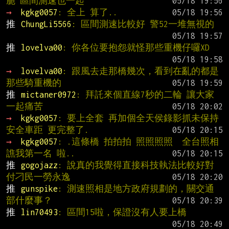
脆 區間測速也一起
→ 
kgkg0057
: 全上 算了..
推 
ChungLi5566
: 區間測速比較好 警52一堆無視的
推 
lovelva00
: 你各位要抱怨就怪那些重機仔囉XD
→ 
lovelva00
: 跟風去走那橋幾次，看到在亂的都是
那些騎重機的
推 
mictaner0972
: 拜託來個直線7秒的二輪 讓大家
一起痛苦
→ 
kgkg0057
: 要上全套 再加個全天侯錄影抓未保持
安全車距 更完整了.
→ 
kgkg0057
: .這條橋 拍拍拍 照照照照  全台照相
譙我第一名 啦..
推 
gogojazz
: 說真的我覺得直接科技執法比較好對
付刁民一勞永逸
推 
gunspike
: 測速照相是地方政府規劃的，關交通
部什麼事？
推 
lin70493
: 區間15啦，保證沒有人要上橋