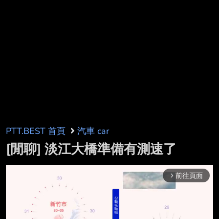
PTT.BEST 首頁
汽車 car
[閒聊] 淡江大橋準備有測速了
前往頁面
arrow_forward_ios