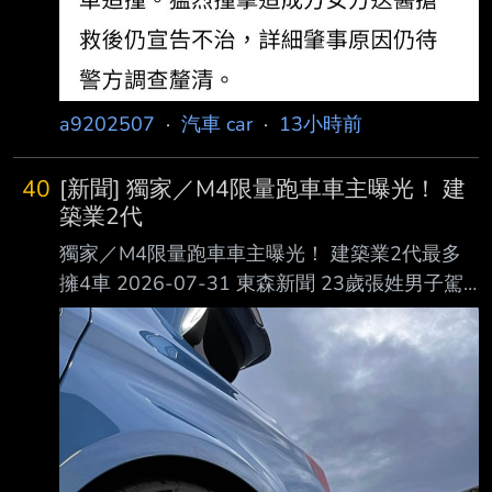
a9202507
·
汽車 car
·
13小時前
40
[新聞] 獨家／M4限量跑車車主曝光！ 建
築業2代
獨家／M4限量跑車車主曝光！ 建築業2代最多
擁4車 2026-07-31 東森新聞 23歲張姓男子駕
駛的限量BMW M4跑車30日晚間在高雄漢神巨
蛋旁撞毀科技執法設備。（圖 ／東森新聞） 昨
（30日）晚間，一輛雙門跑車行經高雄漢神巨蛋
旁，疑似因車速過快打滑，逆向撞上測 速桿，
導致科技執法設備損壞，車輛也嚴重毀損。副駕
乘客表示，這輛限量跑車是他的， 當時借朋友
開，沒想到會發生意外，非常後悔。 23歲跑車