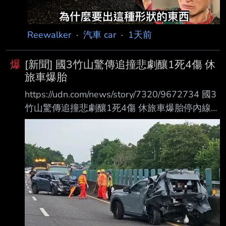
Reewalker
·
汽車 car
·
1天前
爆
[新聞] 國3竹山驚傳追撞悲劇釀1死4傷 休
旅車爆胎
https://udn.com/news/story/7320/9672734 國3
竹山驚傳追撞悲劇釀1死4傷 休旅車爆胎停內線遭
撞婦人傷重亡 2026-08-05 16:45 聯合報／ 記
者 江良誠／南投即時報導 國道3號北向240.2公
里南投竹山路段，3日下午發生死亡車禍！1輛休
旅車疑因爆胎停在內 側車道，後方車輛疑未注意
前方狀況追撞，造成2車共5人送醫，其中1名女
乘客傷重不治 。警方初步排除酒駕，詳細肇事原
因仍調查中。 事故發生於3日下午5時13分許，
68歲曾姓男子駕駛灰色休旅車，載著妻子方姓女