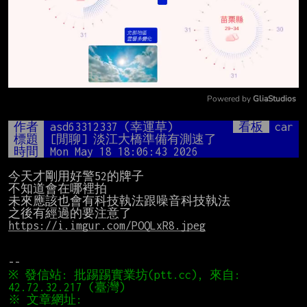
Powered by 
GliaStudios
Mute
作者
asd63312337 (幸運草)
看板
car
標題
[閒聊] 淡江大橋準備有測速了
時間
Mon May 18 18:06:43 2026
今天才剛用好警52的牌子

不知道會在哪裡拍

未來應該也會有科技執法跟噪音科技執法

https://i.imgur.com/POQLxR8.jpeg
※ 發信站: 批踢踢實業坊(ptt.cc), 來自: 
※ 文章網址: 