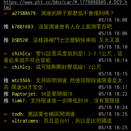
https://www.ptt.cc/bbs/car/M.1779098805.A.DC9.h
tml
→ 
a27588679
: 測速的牌子那麼低不會撞到嗎？
推 
k7881683
: 沒架測速會有人在上面測零百吧
推 
DSB520
: 這樣路權鬥士怎麼騎快車啦 又大又直
→ 
chihlcy
: 警52設置高度規則是1.2-2.1公尺，這
看起來就不符合規範
→ 
chihlcy
: 或可能剛剛好壓底線1.2公尺
推 
mtc5566
: 支持區間測速 然後現階段速限還是太
高 限速50才安全
推 
Raptorjet
: 50是要開個78
推 
timk7
: 支持限速進一步降低到30，沒有寬限值
→ 
tndh
: 應該要全橋區間測速
→ 
ultratimes
: 而且是台61，所以是比照國道