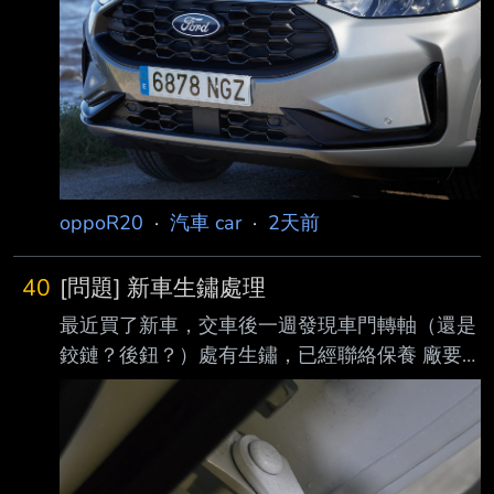
車型(2019年問世)已在市場打滾好一段時日，
此車近期也被外界瞧見已悄悄在台停售，市場地
位被同門的Territory所接替。不過別以為 此車即
將揮別車壇。事實上，現役第三代版本預計還將
在歐洲一路銷售至2029年底，並委由 品牌西
oppoR20
·
汽車 car
·
2天前
40
[問題] 新車生鏽處理
最近買了新車，交車後一週發現車門轉軸（還是
鉸鏈？後鈕？）處有生鏽，已經聯絡保養 廠要
處理，想問問看一般這種情況會怎麼處理？（據
業務詢問應該會磨掉生鏽的部分再補 漆）有可
能把生鏽的零件換掉嗎？
https://meee.com.tw/pHju79J --