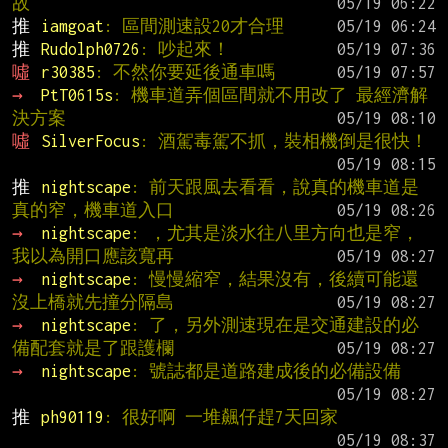
故
推 
iamgoat
: 區間測速設20才合理
推 
Rudolph0726
: 吵起來！
噓 
r30385
: 不然你要延後通車嗎
→ 
PtT0615s
: 機車道弄個區間就不用改了 最經濟解
決方案
噓 
SilverFocus
: 酒駕毒駕不抓，裝相機倒是很快！
推 
nightscape
: 前天跟風去看看，說真的機車道是
真的窄，機車道入口
→ 
nightscape
: ，尤其是淡水往八里方向也是窄，
我以為開口應該寬再
→ 
nightscape
: 慢慢縮窄，結果沒有，後續可能還
沒上橋就先撞分隔島
→ 
nightscape
: 了，另外測速現在是交通建設的必
備配套就是了跟護欄
→ 
nightscape
: 號誌都是道路建成後的必備設備
推 
ph90119
: 很好啊 一堆飆仔趕7天回家