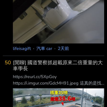
lifeisagift
·
汽車 car
·
2天前
50
[閒聊] 國道警察抓超載原來二倍重量的大
車學長
https://reurl.cc/5XpGoy
https://i.imgur.com/GdcMH91.jpeg 這真的是找
死了 載那麼重還敢開上高速公路，不抓你還抓
誰 這下不只扣車，法院還要跑不完了 --