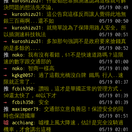
推 
kuroshizu21
: 什麼都想靠插測速認為這樣就可解
決問題的想法先不論,
→ 
kuroshizu21
: 這公告寫這樣反而讓人覺得此地無
銀三百兩啊...還不如
→ 
kuroshizu21
: 就簡單說為了保障用路人安全, 所
以插測速科技執法
→ 
kuroshizu21
: 多加那句強調不是政府要來搶錢真
的是多餘的....
推 
noko
: 我有沒有看錯，61不是快速道路嗎？這限
速的數字跟交通部的
→ 
noko
: 智商一樣高
→ 
kgkg0057
: 過了這觀光橋沒白牌 鐵馬 行人..速
限就正常了..
推 
fcbih350
: 讚啦，這才是華國正常的管理方式，
50還太快了，40以下才
→ 
fcbih350
: 安全
推 
maximper79
: 交通部立意良善惡！保證安全的同
時也保證國庫
噓 
acchiang
: 噓樓上風大降速，估計是完全沒騎過
機車，才會講出這種