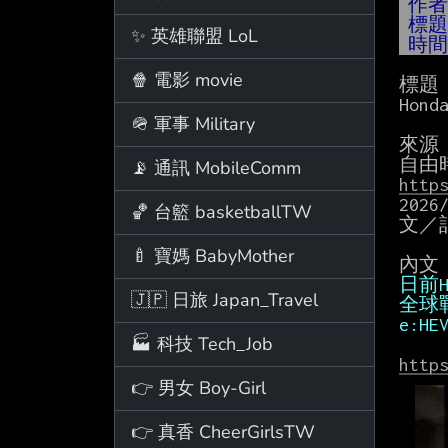
作
標
✨ 英雄聯盟 LoL
時
🍿 電影 movie
標題

Hon
🪖 軍事 Military
來源

📡 通訊 MobileComm
http
2026/
🏀 台籃 basketballTW
文／記
🍼 寶媽 BabyMother
🇯🇵 日旅 Japan_Travel
全球
e:H
🏭 科技 Tech_Job
http
👉 男女 Boy-Girl
👉 真香 CheerGirlsTW