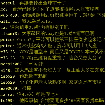
inasoul
: 再讓要掉出全球前十了
lco7
: 台灣已經少子化了還能撐得起7人座市場嗎
uyuo1469
: 4米8級距用2.0T都嫌重拖了，還想向下降級
oulllful
: 我以為是pilot
jia
: 這台還用2.0動力有點弱了吧
illsonYS
: 大家敲碗的Voxy也是1.8油電而已啊
qeqicq
: @alco7，平時可以把第三排座位收起來吧
qeqicq
: 通常狀態為5人座，臨時可以用上7人座
cc73123
: VOXY是廂型車 而且又是TOYOTA 本來
cc73123
: CR-V就已經有點重拖了 這台又更大台 0-
uperpie007
: Cx90吊打
twing
: 加大馬達就不會沒力了，反正油大多在充電
higo520
: 預想圖有點帥
higo520
: 少子化但老人缺點多啊 家庭還是有市場
lex00089
: 很棒
ciarra
: 沒4.9米 都是假七人
nfo1994
: 他國事物 台灣要開多少160國產客貨車嗎