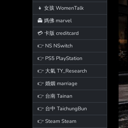
👧 女孩 WomenTalk
👻 媽佛 marvel
💳 卡版 creditcard
👉 NS NSwitch
👉 PS5 PlayStation
👉 大氣 TY_Research
👉 婚姻 marriage
👉 台南 Tainan
👉 台中 TaichungBun
👉 Steam Steam