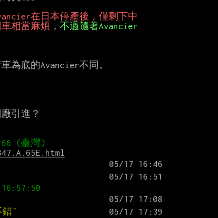
國車相當麻煩
，
為底的Avancier不同。

廠引進？

347.A.65E.html
不錯ˇ