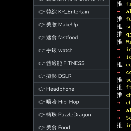
推 
f
👉 韓綜 KR_Entertain
→ 
a
推 
f
👉 美妝 MakeUp
推 
s
推 
q
👉 速食 fastfood
推 
W
→ 
i
👉 手錶 watch
→ 
i
👉 體適能 FITNESS
推 
c
→ 
c
👉 攝影 DSLR
推 
s
推 
f
👉 Headphone
推 
c
👉 嘻哈 Hip-Hop
→ 
c
→ 
a
👉 轉珠 PuzzleDragon
→ 
S
推 
i
👉 美食 Food