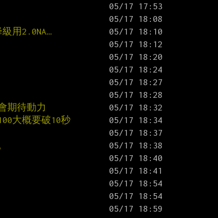
用2.0NA…
？
就不會期待動力
100大概要破10秒
。