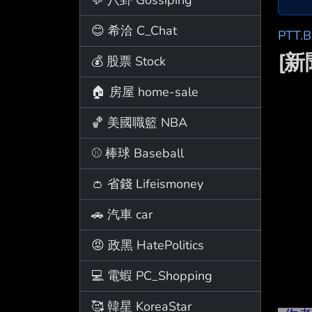
😊 希洽 C_Chat
PTT.
[
💰 股票 Stock
🏠 房屋 home-sale
🏀 美國職籃 NBA
⚾ 棒球 Baseball
👛 省錢 Lifeismoney
🚗 汽車 car
😡 政黑 HatePolitics
💻 電蝦 PC_Shopping
🥰 韓星 KoreaStar