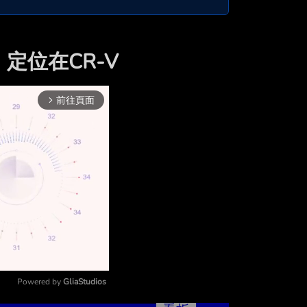
定位在CR-V
前往頁面
arrow_forward_ios
Powered by 
GliaStudios