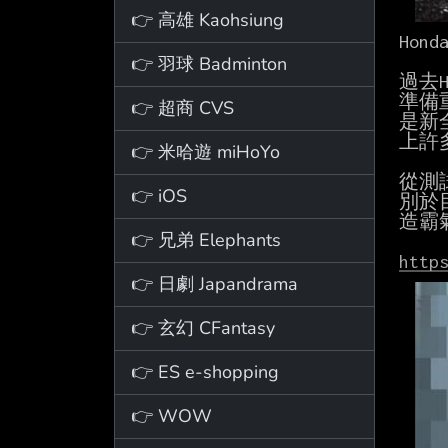
👉 高雄 Kaohsiung
Hon
👉 羽球 Badminton
過去H
準備
👉 超商 CVS
是新全
上許多
👉 米哈遊 miHoYo
從測
👉 iOS
別於
造霸
👉 兄弟 Elephants
http
👉 日劇 Japandrama
👉 玄幻 CFantasy
👉 ES e-shopping
👉 WOW