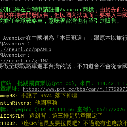
技研已經在台灣申請註冊Avancier商標
，
場仍在持續開發販售，但以國內法規而言要導入中
並擔任全球戰略車，意味著台灣也有望引進販售
。

da Avancier在中國稱為「本田冠道」，跟原本以旅行車
s://reurl.cc/ppAMLb
s://reurl.cc/gr1MZL
要做全球戰略車進軍台灣的話，不知道會不會從泰國
章網址: 
https://www.ptt.cc/bbs/car/M.1779007
ammy98
: 不讓了 RAV4 落下神壇
ustinRivers
: 他國事務
ALEENS7LM
: 這斜背，第三排是兒童限定了
811032
: 7座CRV這長度要拉長吧? 不過能有也應該