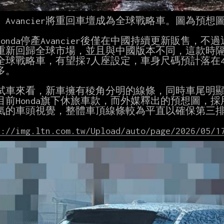
da Avancier將重回車壇成為全球戰略車。圖為預想圖
onda停產Avancier後僅在中國持續更新販售，不過近
重新回歸全球市場，並且與中國版本不同，這款時隔約
球戰略車，有望採7人座設定，車身尺碼預計落在4860*19
。

試車來看，新車擁有稜角分明的線條，同時車尾明顯傾斜
目前Honda旗下休旅車款，而外媒釋出的預想圖，採用
氣的車頭視覺，整體車頂線條較為平直以確保第三排
s://img.ltn.com.tw/Upload/auto/page/2026/05/1