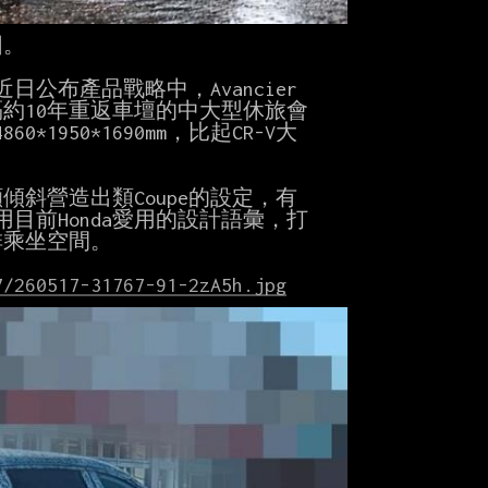
。

日公布產品戰略中，Avancier

10年重返車壇的中大型休旅會

50*1690mm，比起CR-V大

營造出類Coupe的設定，有

目前Honda愛用的設計語彙，打

乘坐空間。

7/260517-31767-91-2zA5h.jpg