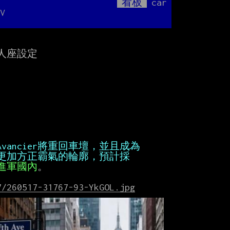
看板
car
Mute
V
人座設定

望進軍國內
。

7/260517-31767-93-YkGOL.jpg