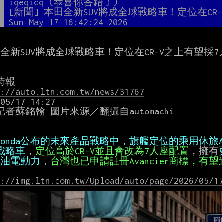
者
iqeqicq (恭喜你答錯了)
題
[新聞] 本田全新SUV將成全球戰略車！定位在CR-
間
Sun May 17 16:42:24 2026
da全新SUV將成全球戰略車！定位在CR-V之上有望採7
s://auto.ltn.com.tw/news/31767
05/17 14:27

者蘇銘翰 圖片來源／翻攝自automachi

戰略車
，
定位高於CR-V並且會改為7人座配置
，擁有
EV油電動力
，
台灣也已申請註冊Avancier商標，有
s://img.ltn.com.tw/Upload/auto/page/2026/05/1