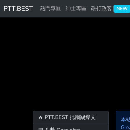
PTT.BEST
熱門專區
紳士專區
敲打政客
NEW
🔥 PTT.BEST 批踢踢爆文
本
Gre
💬 八卦 Gossiping