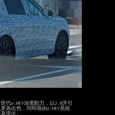
代e:HEV油電動力，以2.0升引

出色，同時藉由e:HEV系統

為突出。
