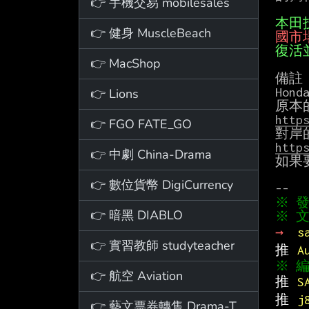
👉 手機交易 mobilesales
本田
👉 健身 MuscleBeach
國市
復活
👉 MacShop
備註

Hon
👉 Lions
http
👉 FGO FATE_GO
http
👉 中劇 China-Drama
如果
👉 數位貨幣 DigiCurrency
👉 暗黑 DIABLO
※ 文
→ 
s
👉 實習教師 studyteacher
推 
A
👉 航空 Aviation
推 
S
推 
j
👉 藝文票券轉售 Drama-Ticket