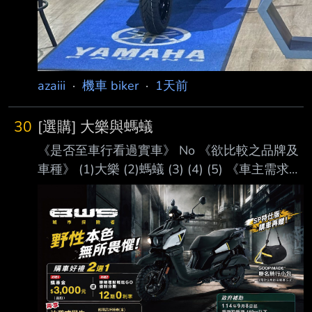
azaiii
·
機車 biker
·
1天前
30
[選購] 大樂與螞蟻
《是否至車行看過實車》 No 《欲比較之品牌及
車種》 (1)大樂 (2)螞蟻 (3) (4) (5) 《車主需求》
←請儘量詳細列舉以方便板友幫您建議 看了好
幾天的搜尋文，不管這邊或估狗的到的比較分析
文 還是有點難抉擇，所以還是發文來看看大家
的意見好了。 預計會買2台，我與內人都恰好要
換車。 我個人的話主要是上班通勤，因為是新
北各工地跑，平均每天在50-70公里左右。 我算
是自保駕駛，不騎快、現有車是PGO的