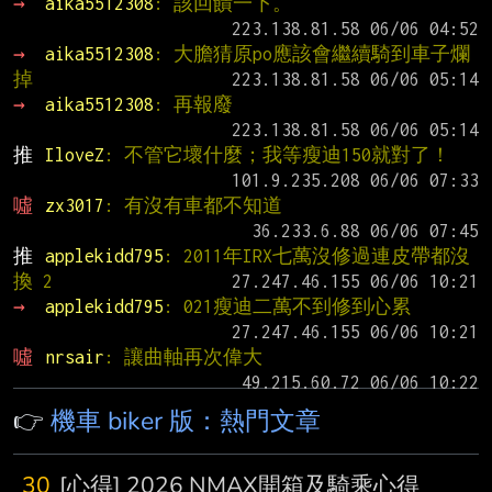
→ 
aika5512308
: 該回饋一下。
→ 
aika5512308
: 大膽猜原po應該會繼續騎到車子爛
掉
→ 
aika5512308
: 再報廢
推 
IloveZ
: 不管它壞什麼；我等瘦迪150就對了！
噓 
zx3017
: 有沒有車都不知道
推 
applekidd795
: 2011年IRX七萬沒修過連皮帶都沒
換 2
→ 
applekidd795
: 021瘦迪二萬不到修到心累
噓 
nrsair
: 讓曲軸再次偉大
👉
機車 biker 版：熱門文章
30
[心得] 2026 NMAX開箱及騎乘心得