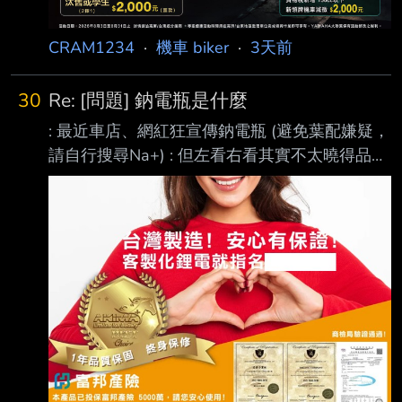
CX125，里程7萬上下 買了也好幾年了，近來液
晶老化又有些小毛病，懶得再修...。 內人是之後
CRAM1234
·
機車 biker
·
3天前
會
30
Re: [問題] 鈉電瓶是什麼
: 最近車店、網紅狂宣傳鈉電瓶 (避免葉配嫌疑，
請自行搜尋Na+) : 但左看右看其實不太曉得品牌
與Na電瓶背景性能實績 : 基本上算是橫空出道
吧? 鈉電池就前幾年電動車需求和價格都衝上巔
峰，鋰電池的鋰礦和錳礦等一礦難求，價格瘋狂
攀升的時候，寧德時代等以相對便宜的磷酸鐵鋰
電池為主力的大型製造商，為了要讓市場上繼續
有便宜的電池可用，才開始大規模投入研發和量
產的 因為鈉到處都有不像鋰礦那麼稀缺，成本
超便宜但是能量密度超低 三元鋰電池比如NMC
大概能量密度是200-300 wh/kg，用在手機上跟
高級電動車上