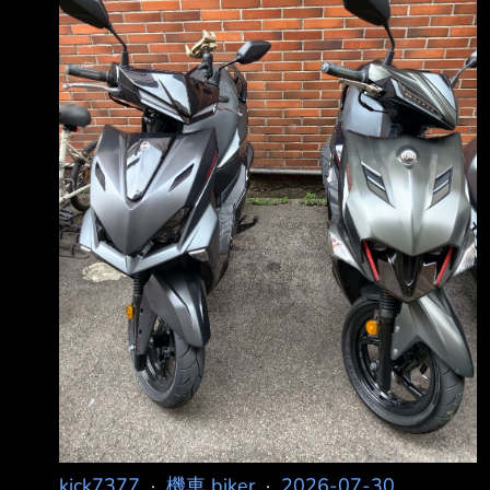
https://i.mopix.cc/HvjczZ.jpg
https://i.mopix.cc/xXfdAZ.jpg 有置物小盒的是新
JET 原本舊SL連放SO11P都要把內襯壓緊才能下
去 還有另外一頂全罩有裝藍芽耳機的連放都放
不下 新JET車廂都解決了 腳踏部分比較無
kick7377
·
機車 biker
·
2026-07-30