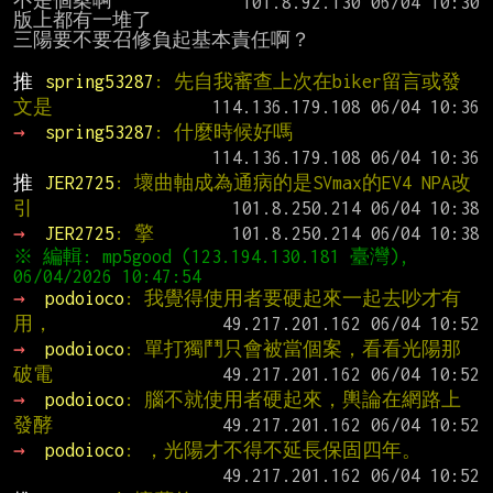
不是個案啊

版上都有一堆了

三陽要不要召修負起基本責任啊？

推 
spring53287
: 先自我審查上次在biker留言或發
文是
→ 
spring53287
: 什麼時候好嗎
推 
JER2725
: 壞曲軸成為通病的是SVmax的EV4 NPA改
引
→ 
JER2725
: 擎
※ 編輯: mp5good (123.194.130.181 臺灣), 
→ 
podoioco
: 我覺得使用者要硬起來一起去吵才有
用，
→ 
podoioco
: 單打獨鬥只會被當個案，看看光陽那
破電
→ 
podoioco
: 腦不就使用者硬起來，輿論在網路上
發酵
→ 
podoioco
: ，光陽才不得不延長保固四年。