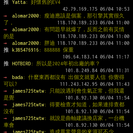
推 
Yatta
: 好懷舊的EV4
→ 
alomar2000
: 瘦迪應該是個案，那引擎其實很久
了，
→ 
alomar2000
: 有問題早就爆了，反而之前有災情
的是
→ 
alomar2000
: 胖迪
推 
k385476916
: 888888 保重
推 
HOTBIRD
: 所以是2024年初出廠的車？
→ 
bada
: 什麼東西都沒有 出個文就要人信 你覺得
可以?
→ 
james725twtw
: 只能說遇到會生氣正常，但我還
是覺
→ 
james725twtw
: 得要檢查才知道，如果連排查都
沒有
→ 
james725twtw
: 就說是曲軸建議換店家，一台機
車會
→ 
james725twtw
: 造成異常聲音的來源可不少