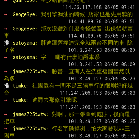
→ 
Quart566
: 至少給個圖證明吧？
→ 
GeogeBye
: 我引擎漏油的時候 店家也是先用聽的
→ 
GeogeBye
: 那次沒聽到什麼奇怪聲音 出保後就賣
車
推 
satoyama
: 胖迪跟舊瘦迪完全就兩台不同的車 除
了名
→ 
satoyama
: 字˙  哪有什麼迪爵車系
→ 
james725twtw
: 臉書一直有人在洗重複圖當然以
為多
推 
timke
: 社團還有一間不是三陽車行的很剛好好幾
台
→ 
timke
: 迪爵去那修引擎呢
→ 
james725twtw
: 對啊，那一張圖到處貼，後面還
把車
→ 
james725twtw
: 行名字碼掉咧，怕大家發現非三
陽車