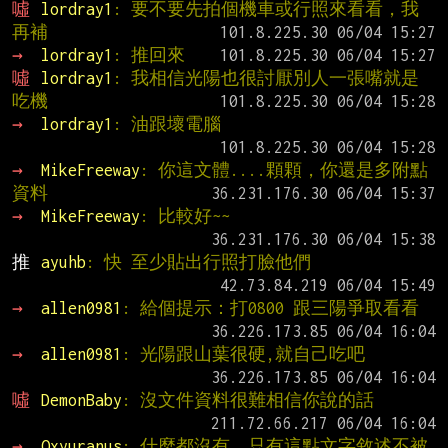
噓 
lordray1
: 要不要先拍個機車或行照來看看，我
再補
→ 
lordray1
: 推回來
噓 
lordray1
: 我相信光陽也很討厭別人一張嘴就是
吃機
→ 
lordray1
: 油跟壞電腦
→ 
MikeFreeway
: 你這文體....顆顆，你還是多附點
資料
→ 
MikeFreeway
: 比較好~~
推 
ayuhb
: 快 至少貼出行照打臉他們
→ 
allen0981
: 給個提示：打0800 跟三陽爭取看看
→ 
allen0981
: 光陽跟山葉很硬,就自己吃吧
噓 
DemonBaby
: 沒文件資料很難相信你說的話
→ 
Oxyuranus
: 什麼都沒有，只有這點文字敘述不被