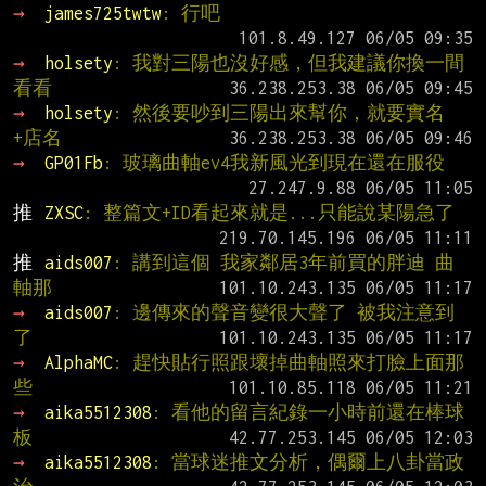
→ 
james725twtw
: 行吧
→ 
holsety
: 我對三陽也沒好感，但我建議你換一間
看看
→ 
holsety
: 然後要吵到三陽出來幫你，就要實名
+店名
→ 
GP01Fb
: 玻璃曲軸ev4我新風光到現在還在服役
推 
ZXSC
: 整篇文+ID看起來就是...只能說某陽急了
推 
aids007
: 講到這個 我家鄰居3年前買的胖迪 曲
軸那
→ 
aids007
: 邊傳來的聲音變很大聲了 被我注意到
了
→ 
AlphaMC
: 趕快貼行照跟壞掉曲軸照來打臉上面那
些
→ 
aika5512308
: 看他的留言紀錄一小時前還在棒球
板
→ 
aika5512308
: 當球迷推文分析，偶爾上八卦當政