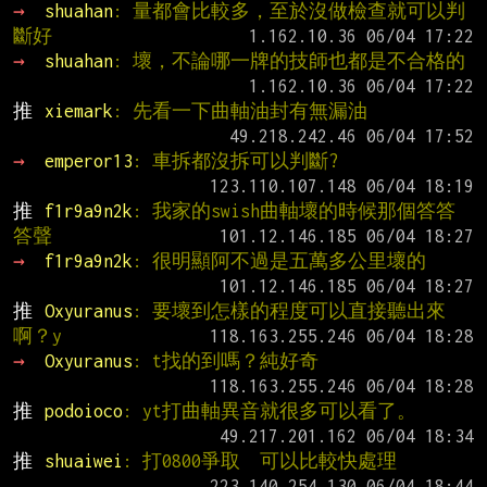
→ 
shuahan
: 量都會比較多，至於沒做檢查就可以判
斷好
→ 
shuahan
: 壞，不論哪一牌的技師也都是不合格的
推 
xiemark
: 先看一下曲軸油封有無漏油
→ 
emperor13
: 車拆都沒拆可以判斷?
推 
f1r9a9n2k
: 我家的swish曲軸壞的時候那個答答
答聲
→ 
f1r9a9n2k
: 很明顯阿不過是五萬多公里壞的
推 
Oxyuranus
: 要壞到怎樣的程度可以直接聽出來
啊？y
→ 
Oxyuranus
: t找的到嗎？純好奇
推 
podoioco
: yt打曲軸異音就很多可以看了。
推 
shuaiwei
: 打0800爭取  可以比較快處理