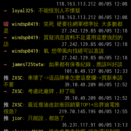
→ 
loyal325
: 不能怪別人不懷疑
噓 
windsp0419
: 笑死 硬要往網軍標準扯 大多數都
是
→ 
windsp0419
: 質疑消息資料不足還用這麼強烈的
語
→ 
windsp0419
: 氣 想帶風向找碴可以直說
→ 
james725twtw
: 如果都有保養紀錄，應該叫好談
推 
ZXSC
: 車壞了->這品牌車怎麼這麼爛->買新車請
不要
→ 
ZXSC
: 考慮此廠牌，好了啦
推 
ZXSC
: 最近瘦迪改款衝回銷量TOP1+出胖迪電推 
很急?
推 
jior
: 只能說，都急了