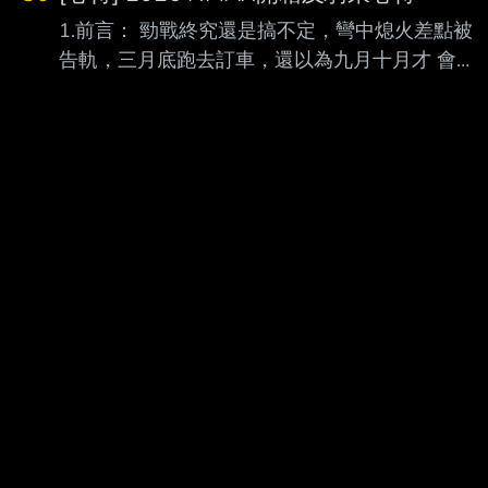
1.前言： 勁戰終究還是搞不定，彎中熄火差點被
告軌，三月底跑去訂車，還以為九月十月才 會
來，結果噹噹，六月六號交車，可喜可賀；純開
箱也不是很有幫助，於是騎了兩千公里 ，包含市
區、長途旅遊、跑山等綜合使用，並在幾乎沒有
改裝的情況下，做一點心得交流 ～也讓觀望的朋
友可以參考參考 https://i.mopix.cc/B5EUGj.jpg 2.
外觀及配備部分 外觀見仁見智，側面醒目的關刀
非常的家族化，大燈這一代我蠻喜歡的，帶點科
技感，搭 配裝飾用小風鏡，尾燈就普通，可能以
前T媽的銳利感看習慣了，圓潤的屁股比較沒