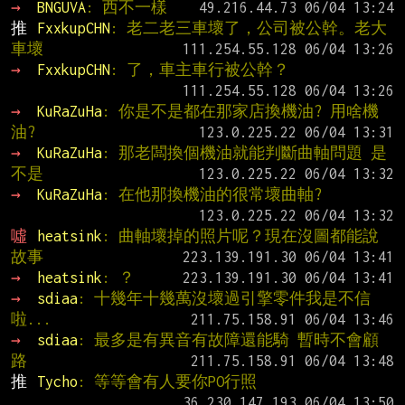
→ 
BNGUVA
: 西不一樣
推 
FxxkupCHN
: 老二老三車壞了，公司被公幹。老大
車壞
→ 
FxxkupCHN
: 了，車主車行被公幹？
→ 
KuRaZuHa
: 你是不是都在那家店換機油? 用啥機
油?
→ 
KuRaZuHa
: 那老闆換個機油就能判斷曲軸問題 是
不是
→ 
KuRaZuHa
: 在他那換機油的很常壞曲軸?
噓 
heatsink
: 曲軸壞掉的照片呢？現在沒圖都能說
故事
→ 
heatsink
: ？
→ 
sdiaa
: 十幾年十幾萬沒壞過引擎零件我是不信
啦...
→ 
sdiaa
: 最多是有異音有故障還能騎 暫時不會顧
路
推 
Tycho
: 等等會有人要你PO行照