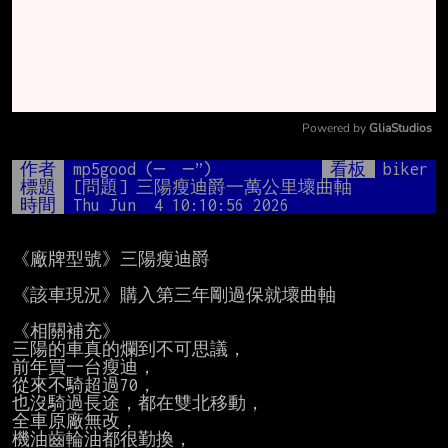
Powered by 
GliaStudios
Mute
作者
mp5good (─  ─”)
看板
biker
標題
[問題] 三陽瘦迪爵一萬公里壞曲軸
時間
Thu Jun  4 10:10:56 2026
《廠牌型號》三陽瘦迪爵

《該車現況》購入第三年剛過保就壞曲軸

《相關補充》

三陽的車真的爛到不可思議，

前年買一台瘦迪，

從來不騎超過70，

也沒騎過長途，都在雙北移動，

全車原廠無改，

機油齒輪油都很勤換，
