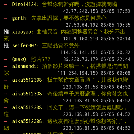
→ 
Dino14124
: 會幫你狗幹好嗎，沒證據就閉嘴
→ 
garth
: 先拿出證據，要不然你是何居心
推 
xiaoyao
: 曲軸異音 內鏈調整器異音？我分不出
來
推 
seifer007
: 三陽品質不意外
→ 
QmaxQ
: 照片???
→ 
alanmandi
: 拍個影片來聽一下，搭搭聲是汽門間
隙
→ 
aika5512308
: 板主幫你文章置頂了，其實我也蠻
好
→ 
aika5512308
: 奇後續車子怎麼處理，你會發文也
會
→ 
aika5512308
: 回文了，講一下後續怎麼處理吧，
這
→ 
aika5512308
: 邊板友都這麼熱心幫你想答案了，
總