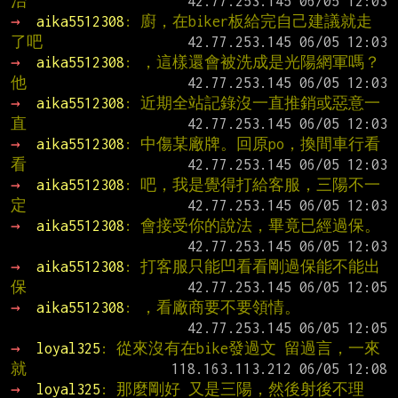
治
→ 
aika5512308
: 廚，在biker板給完自己建議就走
了吧
→ 
aika5512308
: ，這樣還會被洗成是光陽網軍嗎？
他
→ 
aika5512308
: 近期全站記錄沒一直推銷或惡意一
直
→ 
aika5512308
: 中傷某廠牌。回原po，換間車行看
看
→ 
aika5512308
: 吧，我是覺得打給客服，三陽不一
定
→ 
aika5512308
: 會接受你的說法，畢竟已經過保。
→ 
aika5512308
: 打客服只能凹看看剛過保能不能出
保
→ 
aika5512308
: ，看廠商要不要領情。
→ 
loyal325
: 從來沒有在bike發過文 留過言，一來
就
→ 
loyal325
: 那麼剛好 又是三陽，然後射後不理