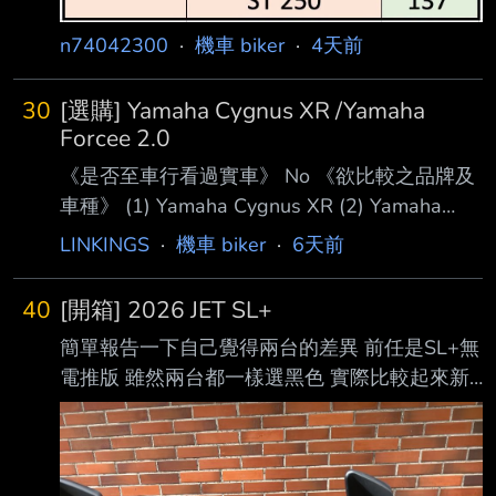
n74042300
·
機車 biker
·
4天前
30
[選購] Yamaha Cygnus XR /Yamaha
Forcee 2.0
《是否至車行看過實車》 No 《欲比較之品牌及
車種》 (1) Yamaha Cygnus XR (2) Yamaha
Forcee 2.0 (3) SYM MMbcu (4) SYM Jet SL
LINKINGS
·
機車 biker
·
6天前
《車主需求》 ←請儘量詳細列舉以方便板友幫
您建議 小弟130公斤，日常通勤用。來回約30
40
[開箱] 2026 JET SL+
公里。希望未來妥善率高 零件容易找好保養即
簡單報告一下自己覺得兩台的差異 前任是SL+無
可。如 果有其他選項也歡迎推薦 《預算範圍》
電推版 雖然兩台都一樣選黑色 實際比較起來新
10萬 《補充說明》 無 --
SL比較像黑色 舊SL偏墨綠
https://i.mopix.cc/YUX9MI.jpg 車廂拍照看不出
來 但很多YTR都介紹過了 只能說真的有感