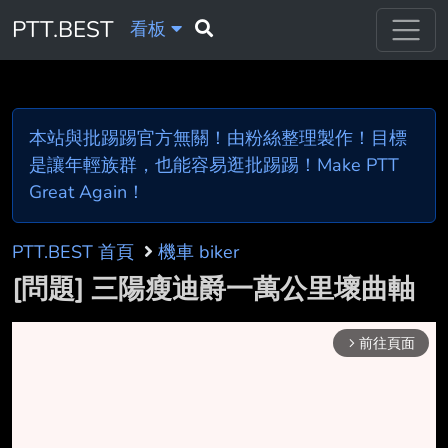
PTT.BEST
看板
本站與批踢踢官方無關！由粉絲整理製作！目標
是讓年輕族群，也能容易逛批踢踢！Make PTT
Great Again！
PTT.BEST 首頁
機車 biker
[問題] 三陽瘦迪爵一萬公里壞曲軸
前往頁面
arrow_forward_ios