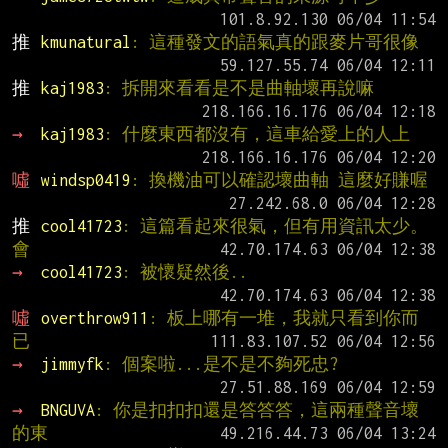
推 
kmunatural
: 這種發文的語氣真的跟麥片哥很像
推 
kaj1983
: 拆開來看看是不是曲軸壞再說嘛
→ 
kaj1983
: 什麼東西都沒有，這車給愛上的人上
噓 
windsp0419
: 換機油可以確認壞曲軸 這麼好賺喔
推 
cool41723
: 這篇看起來很氣，但有用資訊太少。
會
→ 
cool41723
: 被懷疑然後..
噓 
overthrow911
: 板上哪有一堆，我就只看到你而
已
→ 
jimmyfk
: 個案啦...是不是不夠死忠?
→ 
BNGUVA
: 你是扣扣扣還是答答答，這兩種聲音壞
的東