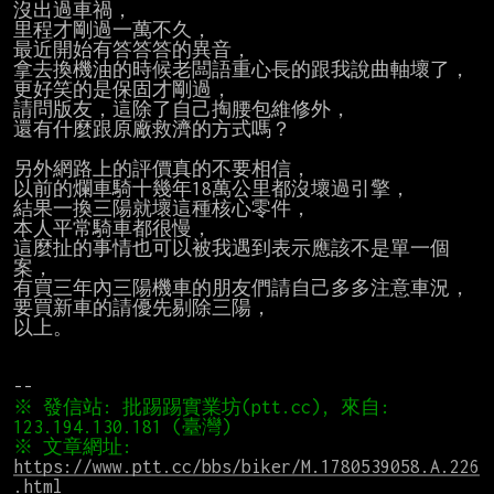
沒出過車禍，

里程才剛過一萬不久，

最近開始有答答答的異音，

拿去換機油的時候老闆語重心長的跟我說曲軸壞了，

更好笑的是保固才剛過，

請問版友，這除了自己掏腰包維修外，

還有什麼跟原廠救濟的方式嗎？

另外網路上的評價真的不要相信，

以前的爛車騎十幾年18萬公里都沒壞過引擎，

結果一換三陽就壞這種核心零件，

本人平常騎車都很慢，

這麼扯的事情也可以被我遇到表示應該不是單一個
案，

有買三年內三陽機車的朋友們請自己多多注意車況，

要買新車的請優先剔除三陽，

以上。

※ 發信站: 批踢踢實業坊(ptt.cc), 來自: 
※ 文章網址: 
https://www.ptt.cc/bbs/biker/M.1780539058.A.226
.html