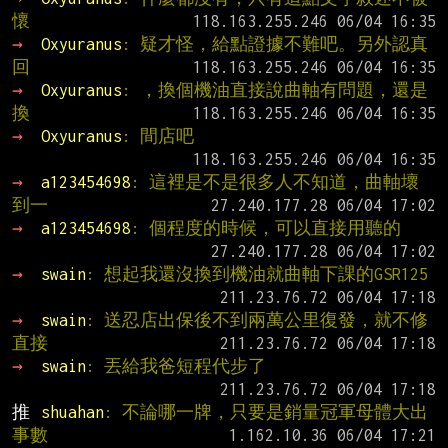
懷
→ 
Oxyuranus
: 疑才怪，給點證據不難吧。另外認真
回
→ 
Oxyuranus
: ，換個機油直接說曲軸有問題，還是
換
→ 
Oxyuranus
: 間店吧
→ 
a123454698
: 這裡是不是很多人不知道，曲軸壞
到一
→ 
a123454698
: 個程度的時候，可以直接用聽的
→ 
swain
: 想起我還沒換到機油就曲軸下課的GSR125
→ 
swain
: 送忍店出保後不到兩萬公里復發，就不修
直接
→ 
swain
: 丟給我爸短程代步了
推 
shuahan
: 不論哪一牌，只要是銷量冠軍母體大出
事數