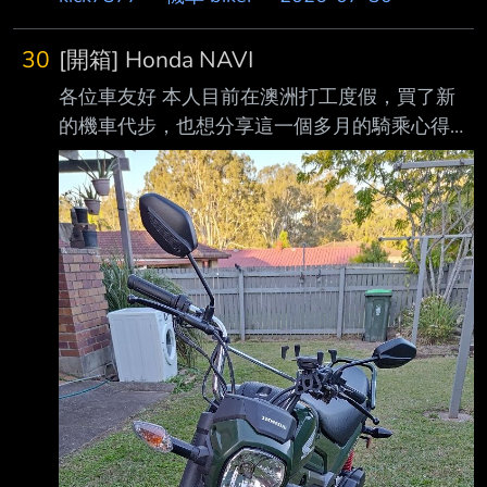
30
[開箱] Honda NAVI
各位車友好 本人目前在澳洲打工度假，買了新
的機車代步，也想分享這一個多月的騎乘心得。
首先先介紹外觀和功能，附上開箱影片：
https://youtu.be/sM63xCNCm6k?
si=FWFDMd7P_ew-13bB 那先來上幾張外觀：
https://i.mopix.cc/46SFCu.jpg
https://i.mopix.cc/ft9WLV.jpg
https://i.mopix.cc/zgrcCz.jpg 儀表板，非常陽春
https://i.mopix.cc/K4NQfM.jpg 左邊把手，