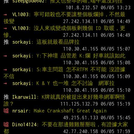
推 
sleepgod0602
: 推文也整串的喔,端午還沒到捏
→ 
VL1003
: 寧可錯殺也不要讓整個板爛掉，不然最
後變
→ 
VL1003
: 沒人來或變成個板剩幾個 ID 取暖，更
慘。
推 
sorkayi
: 這板就最看品牌拉
→ 
sorkayi
: Y:下神壇 品管差 K:爛 好車就該如此
→ 
sorkayi
: S:車主問題 怎不RTFM 不可能 沒證據
不信
→ 
sorkayi
: K & Y 也一堆 怎不討論  網軍拉
推 
Ikaruwill
: K牌就真的被捉出來好幾串網軍啊怪
誰？
噓 
nrsair
: Make Crankshaft Great Again
噓 
Dino14124
: 不要在那邊雞雞掰掰啦，有證據大家
都