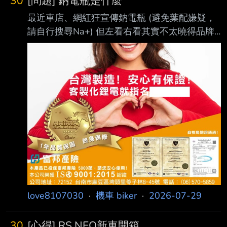
30
[問題] 鈉電瓶是什麼
最近車店、網紅狂宣傳鈉電瓶 (避免葉配嫌疑，
請自行搜尋Na+) 但左看右看其實不太曉得品牌
與Na電瓶背景性能實績 基本上算是橫空出道吧?
鋰電瓶扣除名存實亡(?)的RCE以外 市面上可以
選擇的至少有Bosch、YUASA等大廠 就算不挑
這些品牌，MOMO、PCHOME也有若干選擇 上
架的牌子後面有買保險、有平台支撐售後
https://i.urusai.cc/afvDQ.png 但是鈉電瓶網頁看
了好幾遍 都沒寫到保險相關事宜
https://i.urusai.cc/wzxv0.png 只有寫保固期限，
但沒
love8107030
·
機車 biker
·
2026-07-29
30
[心得] RS NEO新車開箱