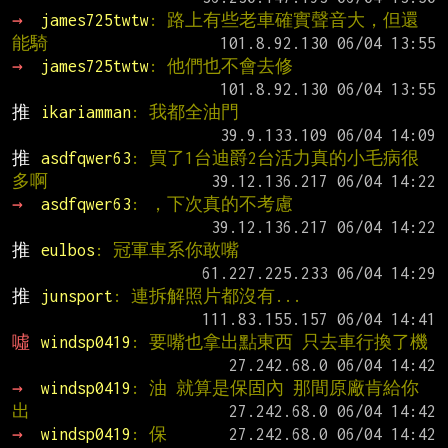
→ 
james725twtw
: 路上有些老車確實聲音大，但還
能騎
→ 
james725twtw
: 他們也不會去修
推 
ikariamman
: 我都全油門
推 
asdfqwer63
: 買了1台迪爵2台活力真的小毛病很
多啊
→ 
asdfqwer63
: ，下次真的不考慮
推 
eulbos
: 冠軍車系你敢嘴
推 
junsport
: 連拆解照片都沒有...
噓 
windsp0419
: 要嘴也拿出點東西 只去車行換了機
→ 
windsp0419
: 油 就算是保固內 那間原廠肯給你
出
→ 
windsp0419
: 保