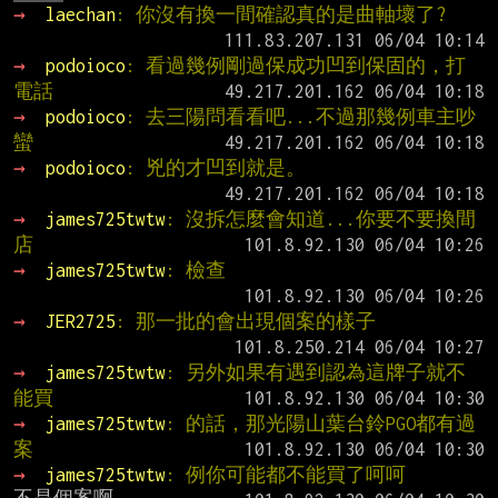
→ 
laechan
: 你沒有換一間確認真的是曲軸壞了?
→ 
podoioco
: 看過幾例剛過保成功凹到保固的，打
電話
→ 
podoioco
: 去三陽問看看吧...不過那幾例車主吵
蠻
→ 
podoioco
: 兇的才凹到就是。
→ 
james725twtw
: 沒拆怎麼會知道...你要不要換間
店
→ 
james725twtw
: 檢查
→ 
JER2725
: 那一批的會出現個案的樣子
→ 
james725twtw
: 另外如果有遇到認為這牌子就不
能買
→ 
james725twtw
: 的話，那光陽山葉台鈴PGO都有過
案
→ 
james725twtw
: 例你可能都不能買了呵呵