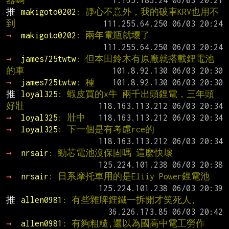
器嗎
推 
makigoto0202
: 靜心不意外，我的破車KRV也用不
到
→ 
makigoto0202
: 兩年電瓶就壞了
→ 
james725twtw
: 但本田鈴木有原廠就搭載鋰電池
的車
→ 
james725twtw
: 種
推 
loyal325
: 蝦皮買的x牛 兩千出頭鋰電，三年頭
好壯
→ 
loyal325
: 壯中
→ 
loyal325
: 下一個是有考慮rce的
→ 
nrsair
: 勁芯電池沒保固嗎 這麼快壞
→ 
nrsair
: 日系摩托車用的是Eliiy Power鋰電池
推 
allen0981
: 有些雜牌鋰鐵一拆開才笑死人,
→ 
allen0981
: 有夠粗糙,還以為國高中電工勞作