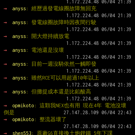
→ 
anyss
: 經歷過發電線圈故障無回充
→ 
anyss
: 發電線圈故障時因夜間行駛
→ 
anyss
: 開大燈持續放電
→ 
anyss
: 電池還是沒壞
→ 
anyss
: 目前一週沒騎依然一觸即發
→ 
anyss
: 雖然RCE可以用超過10年以上
→ 
anyss
: 但攤提成本還是比鉛酸高
→ 
opmikoto
: 這顆我NEX也有用 現在4年 電池沒壞
倒是
→ 
opmikoto
: 整流器壞了
→ 
shen553
: 原廠G6直接換土炮鋰鐵 5年下課