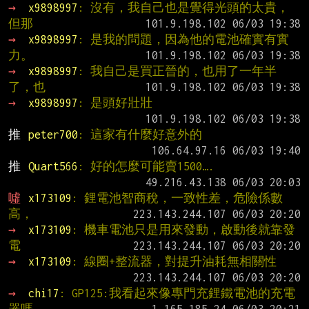
→ 
x9898997
: 沒有，我自己也是覺得光頭的太貴，
但那
→ 
x9898997
: 是我的問題，因為他的電池確實有實
力。
→ 
x9898997
: 我自己是買正晉的，也用了一年半
了，也
→ 
x9898997
: 是頭好壯壯
推 
peter700
: 這家有什麼好意外的
推 
Quart566
: 好的怎麼可能賣1500….
噓 
x173109
: 鋰電池智商稅，一致性差，危險係數
高，
→ 
x173109
: 機車電池只是用來發動，啟動後就靠發
電
→ 
x173109
: 線圈+整流器，對提升油耗無相關性
→ 
chi17
: GP125:我看起來像專門充鋰鐵電池的充電