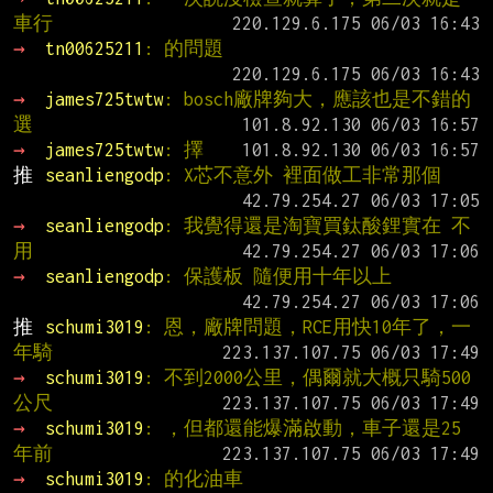
車行
→ 
tn00625211
: 的問題
→ 
james725twtw
: bosch廠牌夠大，應該也是不錯的
選
→ 
james725twtw
: 擇
推 
seanliengodp
: X芯不意外 裡面做工非常那個
→ 
seanliengodp
: 我覺得還是淘寶買鈦酸鋰實在 不
用
→ 
seanliengodp
: 保護板 隨便用十年以上
推 
schumi3019
: 恩，廠牌問題，RCE用快10年了，一
年騎
→ 
schumi3019
: 不到2000公里，偶爾就大概只騎500
公尺
→ 
schumi3019
: ，但都還能爆滿啟動，車子還是25
年前
→ 
schumi3019
: 的化油車