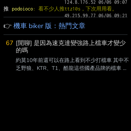
推 
podoioco
: 看不少人推ttz10s，下次用用看。
👉
機車 biker 版：熱門文章
67
[閒聊] 是因為速克達變強路上檔車才變少
的嗎
約莫10年前還可以在路上看到不少打檔車 其中不
乏野狼、KTR、T1、酷龍這些國產品牌的檔車 厲
害一點也有像小忍者、CBR250R、草上飛這種進
口車 而在在山路上檔車的比例又比市區更高 感覺
那時候喜歡玩車、騎車的人選擇檔車的機率是高
的 最近這幾年在路上要看到除了紅黃牌以外的檔
車已經很難了 看得到的也都是進口的R15、小阿
魯，國產品牌幾乎完全絕跡 而且也都沒有再推出
新的車型了 我覺得以前會選擇檔車的人都是看上