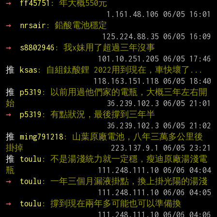
→ 
ff45751
: 年大概550元
→ 
nrsair
: 鉛酸電池穩定
→ 
s8802946
: 我x妹用了超過三年沒事
推 
ksas
: 自組鈦酸鋰 2022用到現在，車快壞了...
推 
p5319
: 以前用過他們家的電瓶，大概三年左右開
始
→ 
p5319
: 有點狀況，最後撐到三年半
推 
ming791218
: 山葉原廠電池，八年三萬多公里後
掛掉
推 
toulu
: 不是湯淺統力就一定穩，瘦迪原廠湯淺電
瓶
→ 
toulu
: 一年三個月漏液掛點，換上掛光陽的湯淺
→ 
toulu
: 撐到現在兩年多可能也可以準備換