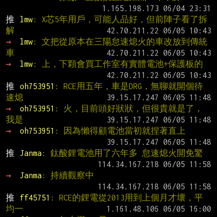
推 
lmw
: X芯5年用戶，可能人品好，但前陣子看了拆
解
→ 
lmw
: 文把從原本在三陽怠速熄火的車改放到傳統
車
→ 
lmw
: 上，下顆會買工作室有實體電池+保護板的
推 
oh753951
: RCE用五年，車是DRG，無聊就開個待
速熄
→ 
oh753951
: 火，目前頭好狀狀，但很貴就是了，
我是
→ 
oh753951
: 因為懶得顧電池當初就捏著直上
推 
Janma
: 鈦酸鋰電池用了六年多 怠速熄火開免驚
→ 
Janma
: 持續觀察中
推 
ff45751
: RCE的鋰電從2013用到上個月才壞，平
均一