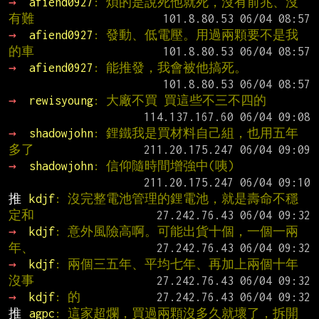
→ 
afiend0927
: 煩的是說死他就死，沒有前兆、沒
有難
→ 
afiend0927
: 發動、低電壓。用過兩顆要不是我
的車
→ 
afiend0927
: 能推發，我會被他搞死。
→ 
rewisyoung
: 大廠不買 買這些不三不四的
→ 
shadowjohn
: 鋰鐵我是買材料自己組，也用五年
多了
→ 
shadowjohn
: 信仰隨時間增強中(咦)
推 
kdjf
: 沒完整電池管理的鋰電池，就是壽命不穩
定和
→ 
kdjf
: 意外風險高啊。可能出貨十個，一個一兩
年、
→ 
kdjf
: 兩個三五年、平均七年、再加上兩個十年
沒事
→ 
kdjf
: 的
推 
agpc
: 這家超爛，買過兩顆沒多久就壞了，拆開