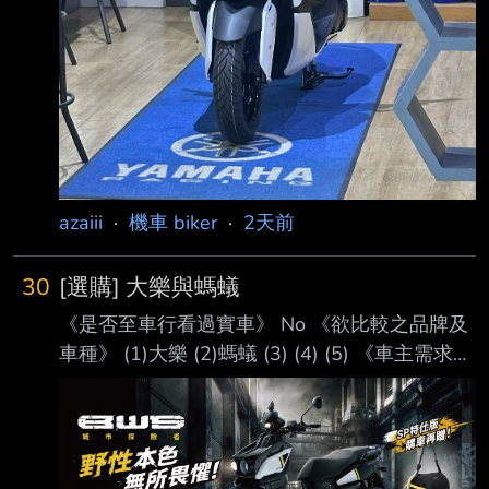
azaiii
·
機車 biker
·
2天前
30
[選購] 大樂與螞蟻
《是否至車行看過實車》 No 《欲比較之品牌及
車種》 (1)大樂 (2)螞蟻 (3) (4) (5) 《車主需求》
←請儘量詳細列舉以方便板友幫您建議 看了好
幾天的搜尋文，不管這邊或估狗的到的比較分析
文 還是有點難抉擇，所以還是發文來看看大家
的意見好了。 預計會買2台，我與內人都恰好要