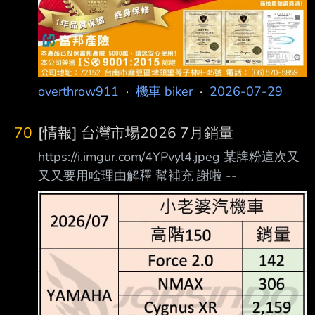
超便宜但是能量密度超低 三元鋰電池比如NMC
大概能量密度是200-300 wh/kg，用在手機上跟
高級電動車上
overthrow911
·
機車 biker
·
2026-07-29
70
[情報] 台灣市場2026 7月銷量
https://i.imgur.com/4YPvyl4.jpeg 某牌粉這次又
又又要用啥理由解釋 幫補充 謝啦 --