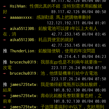
→ 
HsihHan
: 性價比真的不錯 沒特別需求用鉛酸就
好
→ 
aaaaaxxxxx
: 感謝勸退 馬上把購物車刪掉
→ 
aika5512308
: 鉛酸電池可以撐3年以上大有人
在，消
→ 
aika5512308
: 耗品買便宜的就好
推 
ThunderLion
: 鉛酸隨便騎，使用四年沒問題
推 
brucechu0319
: 我朋友gp也是不到兩年就要換一
次電
→ 
brucechu0319
: 池，他懷疑機車行給中古電池
推 
james725twtw
: 我是懶得顧電瓶所以換鈦酸鋰，
結果
→ 
james725twtw
: 壽命比鉛酸長整顆重量也輕，之
前車
→ 
james725twtw
: 子故障還搞到10V以下，充好用到