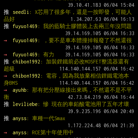
推 
seedli
: X芯用了很多年，還是一按即發，可能人
品好
推 
fuyuo1469
: 我的藍騎士膠體裝上去兩三年沒問題
→ 
fuyuo1469
: ，要不是車本體撞掉報廢了不然還很
→ 
fuyuo1469
: 有力
推 
chibon1992
: 加裝鋰鐵前必改MOSFET整流器還有
超級
→ 
chibon1992
: 電容，因為我放棄相信鋰鐵電池本
身BMS
→ 
ayuhb
: 那有把分壓線接出來嗎，不然還不是不平
衡
推 
leviliebe
: 慘 現在的車鉛酸電池用了五年才壞
推 
anyss
: 車種一代Smax
→ 
anyss
: RCE第十年使用中