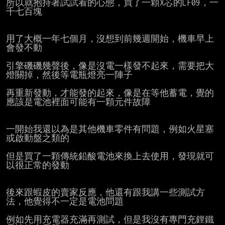
所以就抱持著試試看的心態，買了一顆X芯的LF09，一
千七百塊

用了大概一年七個月，沒想到前幾週開始，機車早上
會發不動

引擎磯磯幾聲後，像是沒電一樣發不起來，需要把大
燈關掉，然後等電瓶燈亮一陣子

再重新發動，才能發的起來，像是在等他蓄電，覺的
應該是電池裡面可能有一顆元件故障

一開始我還以為是其他機車零件有問題，例如火星塞
或啟動盤之類的

但是買了一顆傳統鉛酸電池來換上去使用，發現就可
以很正常的發動

後來跟蝦皮的賣家反應，他還有跟我講一些測試方
法，他覺得不一定是電池問題

例如先用充電器充滿再測試，但是我沒有專門充鋰鐵