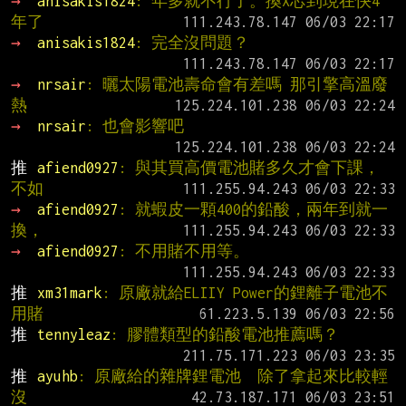
→ 
anisakis1824
: 年多就不行了。換X芯到現在快4
年了
→ 
anisakis1824
: 完全沒問題？
→ 
nrsair
: 曬太陽電池壽命會有差嗎 那引擎高溫廢
熱
→ 
nrsair
: 也會影響吧
推 
afiend0927
: 與其買高價電池賭多久才會下課，
不如
→ 
afiend0927
: 就蝦皮一顆400的鉛酸，兩年到就一
換，
→ 
afiend0927
: 不用賭不用等。
推 
xm31mark
: 原廠就給ELIIY Power的鋰離子電池不
用賭
推 
tennyleaz
: 膠體類型的鉛酸電池推薦嗎？
推 
ayuhb
: 原廠給的雜牌鋰電池  除了拿起來比較輕
沒