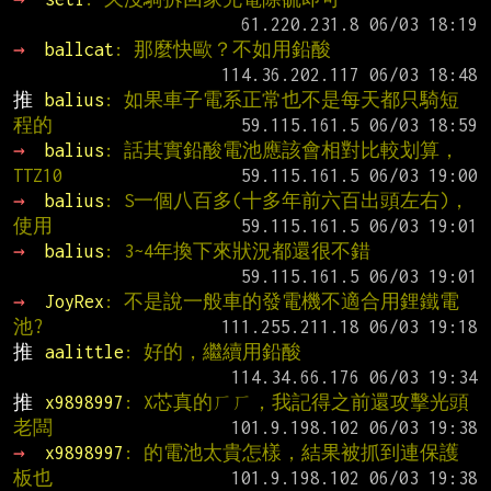
→ 
ballcat
: 那麼快歐？不如用鉛酸
推 
balius
: 如果車子電系正常也不是每天都只騎短
程的
→ 
balius
: 話其實鉛酸電池應該會相對比較划算，
TTZ10
→ 
balius
: S一個八百多(十多年前六百出頭左右)，
使用
→ 
balius
: 3~4年換下來狀況都還很不錯
→ 
JoyRex
: 不是說一般車的發電機不適合用鋰鐵電
池?
推 
aalittle
: 好的，繼續用鉛酸
推 
x9898997
: X芯真的ㄏㄏ，我記得之前還攻擊光頭
老闆
→ 
x9898997
: 的電池太貴怎樣，結果被抓到連保護
板也