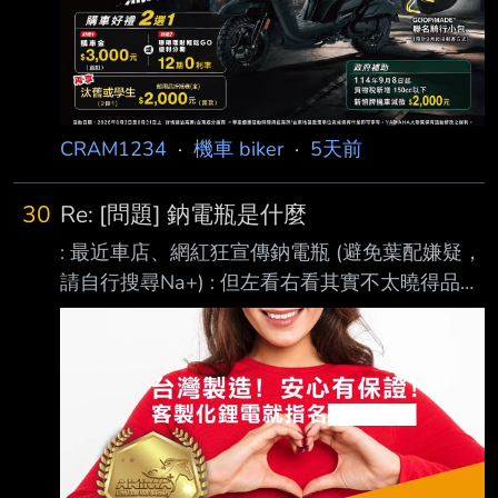
換車。 我個人的話主要是上班通勤，因為是新
北各工地跑，平均每天在50-70公里左右。 我算
是自保駕駛，不騎快、現有車是PGO的
CX125，里程7萬上下 買了也好幾年了，近來液
晶老化又有些小毛病，懶得再修...。 內人是之後
CRAM1234
·
機車 biker
·
5天前
會
30
Re: [問題] 鈉電瓶是什麼
: 最近車店、網紅狂宣傳鈉電瓶 (避免葉配嫌疑，
請自行搜尋Na+) : 但左看右看其實不太曉得品牌
與Na電瓶背景性能實績 : 基本上算是橫空出道
吧? 鈉電池就前幾年電動車需求和價格都衝上巔
峰，鋰電池的鋰礦和錳礦等一礦難求，價格瘋狂
攀升的時候，寧德時代等以相對便宜的磷酸鐵鋰
電池為主力的大型製造商，為了要讓市場上繼續
有便宜的電池可用，才開始大規模投入研發和量
產的 因為鈉到處都有不像鋰礦那麼稀缺，成本