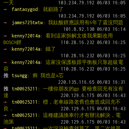
一天
→ 
fantasygod
: 就顧路了
→ 
james725twtw
: 我鈦酸鋰應該用有6年了還沒問題
→ 
kenny72014a
: 看到這家拆解文後我果斷改用
BOSCH鋰
→ 
kenny72014a
: 鐵了
→ 
kenny72014a
: 這家沒保護板跟平衡板只靠超級電
容
推 
tsungg
: 痾 我也是x芯
推 
tn00625211
: 一樓你朋友的gp 要檢查回充有沒有
達
→ 
tn00625211
: 標，老車線路老舊也會造成回充不
良，
→ 
tn00625211
: 這種建議換車行才有辦法解決，電
池第
→ 
tn00625211
: 一次説沒檢查就算了，第二次就是