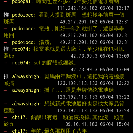
→ 
popopal
: 時間也差不多2-3年要充個電才看到
推 
podoioco
: 看到人提到斑馬，想起幾年前買一個
斑馬
→ 
podoioco
: 電瓶，剛好一年到就掛了，還是乖乖
用回
→ 
podoioco
: 湯淺。
推 
roc074
: 換電池就是選大廠牌，至少現在也可以
選bo
→ 
roc074
: sch的膠體或鋰鐵。
推 
alwayshigh
: 斑馬兩年漏液+1，還把我的電極接
頭搞
→ 
alwayshigh
: 掛了....還是老牌傳統電池穩
→ 
alwayshigh
: 想試新式電池最好也是找大廠品質
穩點
→ 
chi17
: 鉛酸只有過一顆漏液換掉,其他沒一顆低
於五
→ 
chi17
: 年的,最久那顆用了八年