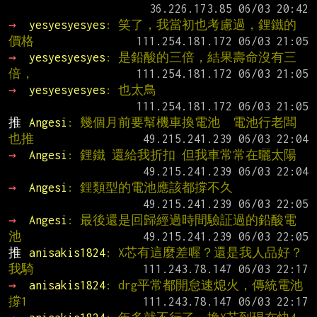
→ 
yesyesyesyes
: 笑了，我當初也考慮過，鋰鐵的
價格
→ 
yesyesyesyes
: 是鉛酸的三倍，結果壽命沒有三
倍，
→ 
yesyesyesyes
: 也太鳥
推 
Angesi
: 幾個月前要幫機車換電池  電池行老闆
也推
→ 
Angesi
: 鋰鐵 還給我折扣 但我車常常在曬太陽
→ 
Angesi
: 鋰類型的電池應該都撐不久
→ 
Angesi
: 最後還是回歸經過時間驗証過的鉛酸電
池
推 
anisakis1824
: X芯有這麼差喔？還是我人品好？
我騎
→ 
anisakis1824
: drg平常都開怠速熄火，傳統電池
撐1