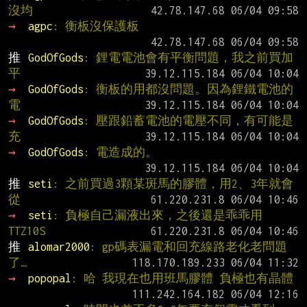
沒均
→ 
agpc
: 衡板沒保護板
推 
GodOfGods
: 鋰電電池會有平衡問題，我之前買加
平
→ 
GodOfGods
: 衡板的用都沒問題。因為鋰鐵電池的
電
→ 
GodOfGods
: 壓跟鉛蓄電池的電壓不同，有可能是
充
→ 
GodOfGods
: 電造成的。
推 
seti
: 之前買過3顆某斑馬的膠體，用2、3年就會
從
→ 
seti
: 負極自己漏液出來，之後還是乖乖用
TTZ10S
推 
alomar2000
: gp碼表漏電和回充線路老化老問題
了…
→ 
popopal
: 哈 我現在也用班馬膠體 負極也有晶體