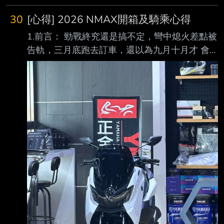
30
[心得] 2026 NMAX開箱及騎乘心得
1.前言： 勁戰終究還是搞不定，彎中熄火差點被
告軌，三月底跑去訂車，還以為九月十月才 會
來，結果噹噹，六月六號交車，可喜可賀；純開
箱也不是很有幫助，於是騎了兩千公里 ，包含
市區、長途旅遊、跑山等綜合使用，並在幾乎沒
有改裝的情況下，做一點心得交流 ～也讓觀望
的朋友可以參考參考
https://i.mopix.cc/B5EUGj.jpg 2.外觀及配備部分
外觀見仁見智，側面醒目的關刀非常的家族化，
大燈這一代我蠻喜歡的，帶點科技感，搭 配裝
飾用小風鏡，尾燈就普通，可能以前T媽的銳利
感看習慣了，圓潤的屁股比較沒