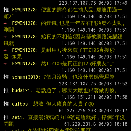
推 
FSWIN1278
: 便宜的壽命都在抽人品,瘦迪用過一
顆2千
→ 
FSWIN1278
: 的鋰鐵,也是一年左右開始發不太動,
剛開
→ 
FSWIN1278
: 始真的不相信(因為都被網路洗腦鋰
鐵就
→ 
FSWIN1278
: 是耐用),後來買了TTZ10S直接秒
發,OK果
→ 
FSWIN1278
: 然TTZ10S是真正的125好朋友=_=
推 
schumi3019
: 7個月沒騎，也沒什麼感覺壓降
推 
budaixi
: 老話題了，哪天大廠也跟著做再換。
推 
eulbos
: 想敗 但大廠真的太貴了QQ
推 
seti
: 直接湯淺或統力10號電瓶就好，撐個5年沒
問題
→ 
seti
: 久沒騎拆回家充電除硫即可