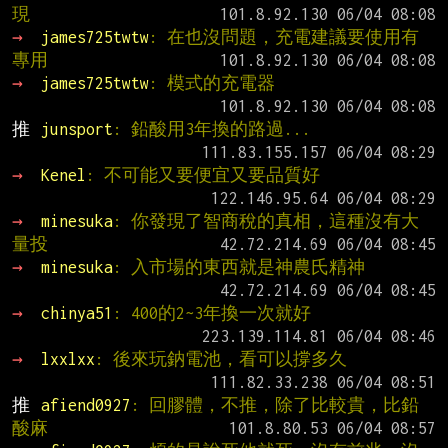
現
→ 
james725twtw
: 在也沒問題，充電建議要使用有
專用
→ 
james725twtw
: 模式的充電器
推 
junsport
: 鉛酸用3年換的路過...
→ 
Kenel
: 不可能又要便宜又要品質好
→ 
minesuka
: 你發現了智商稅的真相，這種沒有大
量投
→ 
minesuka
: 入市場的東西就是神農氏精神
→ 
chinya51
: 400的2~3年換一次就好
→ 
lxxlxx
: 後來玩鈉電池，看可以撐多久
推 
afiend0927
: 回膠體，不推，除了比較貴，比鉛
酸麻