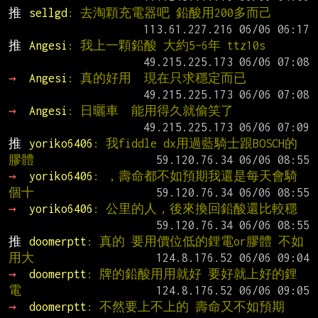
推 
sellgd
: 去淘顆充電器吧 鉛酸用200多而己
推 
Angesi
: 我上一顆鉛酸 大約5~6年 ttz10s
→ 
Angesi
: 真的好用  現在只求穩定而已
→ 
Angesi
: 日曬車  能用得久就偷笑了
推 
yoriko6406
: 我fiddle dx用過藍騎士跟BOSCH的
膠體
→ 
yoriko6406
: ，壽命都不如預期我還是每天會騎
個十
→ 
yoriko6406
: 公里的人，後來換回鉛酸還比較穩
推 
doomerptt
: 真的 要用價位低的鋰電or膠體 不如
用大
→ 
doomerptt
: 牌的鉛酸用用就好 要好就上好的鋰
電
→ 
doomerptt
: 不然要上不上的 壽命又不如預期