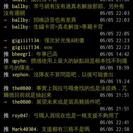
推 
ballby
: 羊弓就有沒有過真名解放那節。另外有
沒有通關
→ 
ballby
: 招喚語音也有差異
→ 
ballby
: 生鏽卡背>真名解放>專屬卡背
→ 
gigiii1134
: 僅次於光兔&術傻
→ 
gigiii1134
: wow
推 
bheegrl
: 年事已高
推 
qpyhn
: 體感使用上最大的缺點就是根本找不到擺
羊弓的隊友…
推 
xephon
: 沒隊友不算問題吧，以後可能會出
推 
the0800
: 事實上我拉弓職會找的也是泳提媽，兀
爾德目前就是抽起來
→ 
the0800
: 展望未來或是當高難插件吧
推 
roy047
: 弓職人員現在也是一格支援不夠用了
推 
Mark40304
: 支援都有三格不是嗎