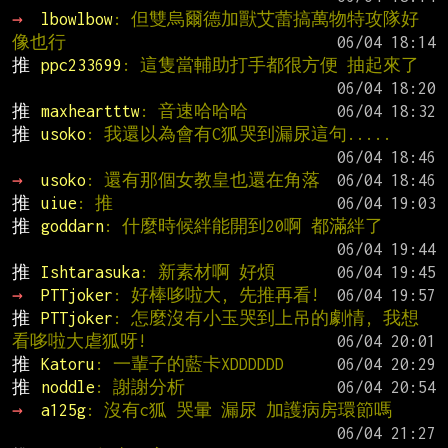
→ 
lbowlbow
: 但雙烏爾德加獸艾蕾搞萬物特攻隊好
像也行
推 
ppc233699
: 這隻當輔助打手都很方便 抽起來了
推 
maxheartttw
: 音速哈哈哈
推 
usoko
: 我還以為會有C狐哭到漏尿這句.....
→ 
usoko
: 還有那個女教皇也還在角落
推 
uiue
: 推
推 
goddarn
: 什麼時候絆能開到20啊 都滿絆了
推 
Ishtarasuka
: 新素材啊 好煩
→ 
PTTjoker
: 好棒哆啦大, 先推再看!
推 
PTTjoker
: 怎麼沒有小玉哭到上吊的劇情, 我想
看哆啦大虐狐呀!
推 
Katoru
: 一輩子的藍卡XDDDDDD
推 
noddle
: 謝謝分析
→ 
a125g
: 沒有c狐 哭暈 漏尿 加護病房環節嗎