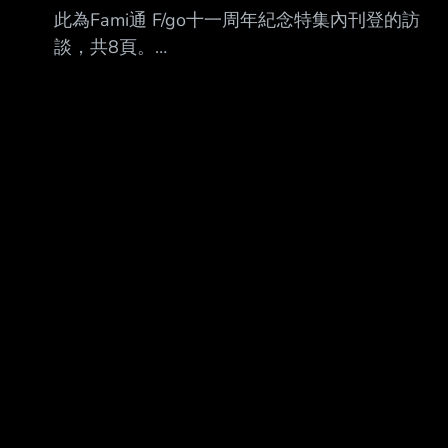
者 [卡片及隱藏數值] BBAAQ，B卡4hit，A卡
此為Fami通 F/go十一周年紀念特集內刊登的訪
4hit，Q卡5hit，Ex 5hit NP率0.49%，星星發生
談，共8頁。
率25.6% [保有技能] 天使の肉体 A [CD1
https://i.meee.com.tw/gcCUGu8.webp 本篇是筆
者與好友基於學習日語之目的而翻譯並分享，並
無任何營利要素。 不過這始終是小組成員的共同
心血，若欲轉載請務必附上出處：「譯月」。
——迎來終章後，兩位現在的心情如何？ 奈須：
當時最先浮現的感受，就是「終於完成了」。有
種「總算走到這裡了」的感覺。和 那種做到自己
滿意、抱著「這一定能成功」的信心推出的買斷
制遊戲不同，手機遊戲是一 場沒有終點、只能不
斷奔跑的馬拉松，根本不可