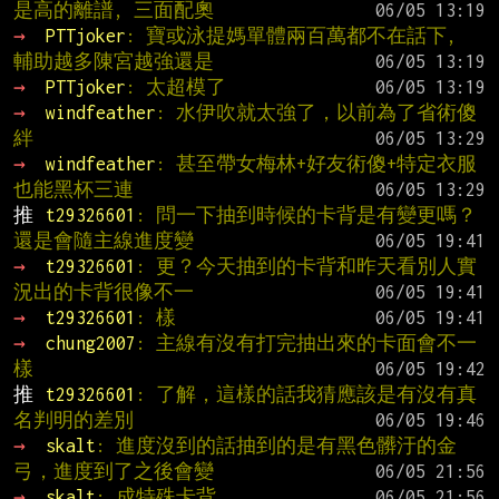
是高的離譜, 三面配奧
→ 
PTTjoker
: 寶或泳提媽單體兩百萬都不在話下, 
輔助越多陳宮越強還是
→ 
PTTjoker
: 太超模了
→ 
windfeather
: 水伊吹就太強了，以前為了省術傻
絆
→ 
windfeather
: 甚至帶女梅林+好友術傻+特定衣服
也能黑杯三連
推 
t29326601
: 問一下抽到時候的卡背是有變更嗎？
還是會隨主線進度變
→ 
t29326601
: 更？今天抽到的卡背和昨天看別人實
況出的卡背很像不一
→ 
t29326601
: 樣
→ 
chung2007
: 主線有沒有打完抽出來的卡面會不一
樣
推 
t29326601
: 了解，這樣的話我猜應該是有沒有真
名判明的差別
→ 
skalt
: 進度沒到的話抽到的是有黑色髒汙的金
弓，進度到了之後會變
→ 
skalt
: 成特殊卡背