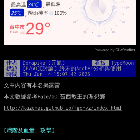
Powered by 
GliaStudios
Mute
作者
Dorapika (元氣)
看板
TypeMoon
標題
[F/GO][討論] 終末的Archer分析與使用
時間
Thu Jun  4 15:07:42 2026
文章內容有本名揭露雷

本文數據參考Fate/GO 茹西教王的理想鄉

http://kazemai.github.io/fgo-vz/index.html
--

[職階及血量、攻擊]