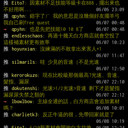
推 
Eito7
: 因素材不足技能等級卡在888，擺出來也
不好用啊...
推 
qpyhn
: 錯字了ㄏ 我的意思是沒幾個好友擺羊弓 
我自己刷free quest
→ 
qpyhn
: 也是先把技能10 10 8了
推 
endlesschaos
: 再過十幾天白方商店就會空投了  
這樣補素材更有效率
推 
hoyunxian
: 沒練滿的不敢拿出來害人+1
推 
silmarils
: 哇 少見的音速（不是光速
推 
kerorokuzo
: 現在比較級那個最高?光速、音速、
髮指、漏尿
推 
dokutenshi
: 光速>1/2光速>音速 剩下才是髮指
漏尿尿失禁之類的
→ 
lbowlbow
: 主線全通的話，白方商店會追加素材
嗎？
推 
charlietk3
: 反正牛逼的很，先帶回家就是了
推 
Eito7
: 6/10新素材會開放白方兌換