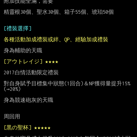
附加技能全滿，需要

精靈根30個、聖水30個、箱子55個、琥珀50個

[禮裝選擇]
各種活動加成禮裝或絆、QP、經驗加成禮裝
身為輔助的天職

[アウトレイジ] ★★★★
2017白情活動限定禮裝

對自身賦予目標集中狀態(1回合)＆NP獲得量提升15%
(→20%)

身為競速砲灰的天職

周回用

[黒の聖杯] ★★★★★