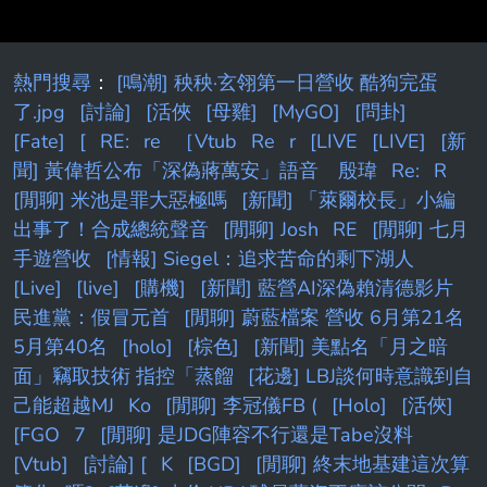
熱門搜尋
：
[鳴潮] 秧秧·玄翎第一日營收 酷狗完蛋
了.jpg
[討論]
[活俠
[母雞]
[MyGO]
[問卦]
[Fate]
[
RE:
re
［Vtub
Re
r
[LIVE
[LIVE]
[新
聞] 黃偉哲公布「深偽蔣萬安」語音 殷瑋
Re:
R
[閒聊] 米池是罪大惡極嗎
[新聞] 「萊爾校長」小編
出事了！合成總統聲音
[閒聊] Josh
RE
[閒聊] 七月
手遊營收
[情報] Siegel：追求苦命的剩下湖人
[Live]
[live]
[購機]
[新聞] 藍營AI深偽賴清德影片
民進黨：假冒元首
[閒聊] 蔚藍檔案 營收 6月第21名
5月第40名
[holo]
[棕色]
[新聞] 美點名「月之暗
面」竊取技術 指控「蒸餾
[花邊] LBJ談何時意識到自
己能超越MJ
Ko
[閒聊] 李冠儀FB (
[Holo]
[活俠]
[FGO
7
[閒聊] 是JDG陣容不行還是Tabe沒料
[Vtub]
[討論] [
K
[BGD]
[閒聊] 終末地基建這次算