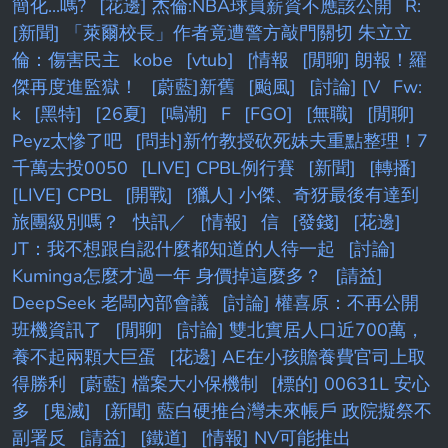
簡化...嗎?
[花邊] 杰倫:NBA球員薪資不應該公開
R:
[新聞] 「萊爾校長」作者竟遭警方敲門關切 朱立立
倫：傷害民主
kobe
[vtub]
[情報
[閒聊] 朗報！羅
傑再度進監獄！
[蔚藍]新舊
[颱風]
[討論] [V
Fw:
k
[黑特]
[26夏]
[鳴潮]
F
[FGO]
[無職]
[閒聊]
Peyz太慘了吧
[問卦]新竹教授砍死妹夫重點整理！7
千萬去投0050
[LIVE] CPBL例行賽
[新聞]
[轉播]
[LIVE] CPBL
[開戰]
[獵人] 小傑、奇犽最後有達到
旅團級別嗎？
快訊／
[情報]
信
[發錢]
[花邊]
JT：我不想跟自認什麼都知道的人待一起
[討論]
Kuminga怎麼才過一年 身價掉這麼多？
[請益]
DeepSeek 老闆內部會議
[討論] 權喜原：不再公開
班機資訊了
[閒聊]
[討論] 雙北實居人口近700萬，
養不起兩顆大巨蛋
[花邊] AE在小孩贍養費官司上取
得勝利
[蔚藍] 檔案大小保機制
[標的] 00631L 安心
多
[鬼滅]
[新聞] 藍白硬推台灣未來帳戶 政院擬祭不
副署反
[請益]
[鐵道]
[情報] NV可能推出