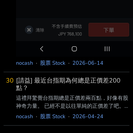
nocash
·
股票 Stock
·
2026-06-14
30
[請益] 最近台指期為何總是正價差200
點？
這禮拜驚覺台指期總是正價差兩百點，好像有股
神奇力量。 已經不是以往單純的正價差了吧。
有期貨高手可以解惑嗎？ 謝謝 ----- Sent from
nocash
·
股票 Stock
·
2026-04-24
JPTT on my Samsung SM-A5660. --