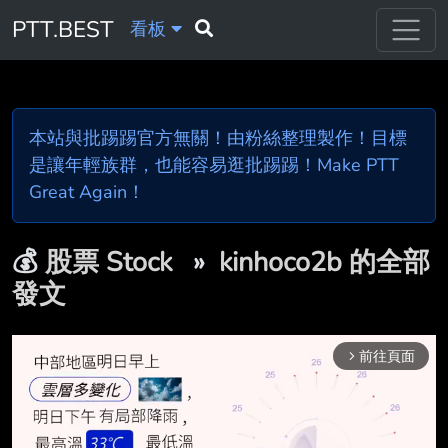
PTT.BEST
看板
本站與批踢踢官方無關！由粉絲整理製作！目標
是讓年輕族群，也能容易逛批踢踢！Make PTT
Great Again！
💰
股票 Stock
»
kinhoco2b 的全部
發文
前往頁面
arrow_forward_ios