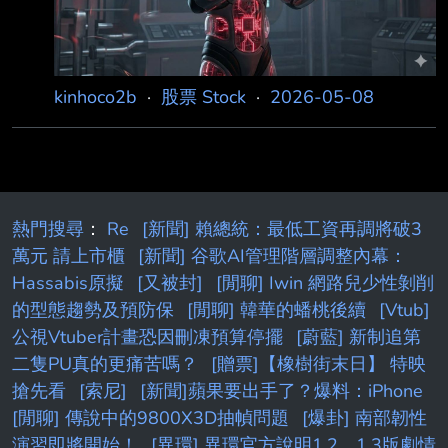
kinhoco2b
·
股票 Stock
·
2026-05-08
熱門搜尋
：
Re
[新聞] 賴總統：最低工資再調將破3
萬元 請上市櫃
[新聞] 谷歌AI管理階層調整內幕：
Hassabis原擬
[又被封]
[閒聊] Iwin 網路兒少性剝削
的型態趨勢及預防保
[閒聊] 韓華的蟠桃後續
[Vtub]
公視Vtuber計畫恐因刪凍預算停擺
[蔚藍] 新制追第
二隻PU真的更痛苦嗎？
[贈票]【橡樹街末日】 特映
搶先看
[索尼]
[新聞]蘋果要出手了？爆料：iPhone
[閒聊] 傳說中的9800X3D抽幀問題
[爆卦] 南部韌性
演習即將開始！
[異環] 異環官方說明1.2、1.3版劇情