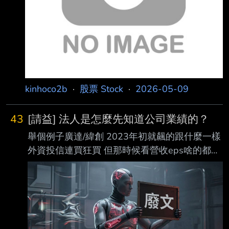
kinhoco2b
·
股票 Stock
·
2026-05-09
43
[請益] 法人是怎麼先知道公司業績的？
舉個例子廣達/緯創 2023年初就飆的跟什麼一樣
外資投信連買狂買 但那時候看營收eps啥的都普
通 股板鄉民都在笑說只是在亂炒股 結兩年後
2025年開始，業績果然大爆增 營收年增都一兩
百趴的 法人是怎先提前兩年知道？ ----- --