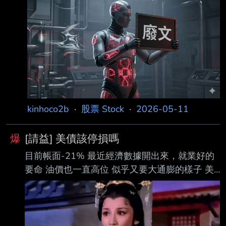
kinhoco2b
·
股票 Stock
·
2026-05-11
爆
[請益] 美債該停損嗎
目前帳面-21% 最近經濟數據開出來，就業好的
要命 油價也一直高位 似乎又要大通膨的樣子 美
債該停損嗎？ ----- Sent from PttX on my
Android --