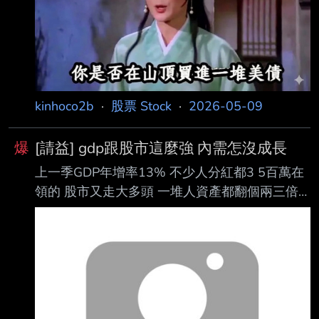
kinhoco2b
·
股票 Stock
·
2026-05-09
爆
[請益] gdp跟股市這麼強 內需怎沒成長
上一季GDP年增率13% 不少人分紅都3 5百萬在
領的 股市又走大多頭 一堆人資產都翻個兩三倍
但看統計今年內需只成長1% 百貨/餐飲股業績平
平 車也賣的不好 不科學 why？ ----- -- →
liu1981sssss: 國要訂商務艙有時還會售完，要換
時間或航空公司 05/09 08:03