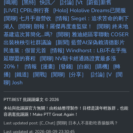
[鳴潮]
[黑特]
快訊／
[討論] [Vt
[蔚藍]新舊
[LIVE] CPBL例行賽
[Holo] Hololive Dreams已開服
[閒聊] 七月手遊營收
[情報] Siegel：追求苦命的剩下
湖人
[閒聊] 朗報！羅傑再度進監獄！
[閒聊] 終末地
基建這次算簡化...嗎?
[閒聊] 雅迪絕區零聯動 COSER
出裝秧秧引社群議論
[新聞] 藍營AI深偽賴清德影片
民進黨：假冒元首
[情報] Windhorst：LBJ不在乎拖
延聯盟的賽程
[閒聊] NV顯卡經通路證實最多漲
20%！
[情報
[漫畫]
[發錢]
[白銀]
[購機]
[轉
播]
[鐵道]
[開戰]
[閒聊]
[分享］
[討論] [V
[閒
聊] Josh
PTT.BEST 批踢踢爆文 © 2026
本站與批踢踢官方無關！由粉絲整理製作！目標是讓年輕族群，也能
容易逛批踢踢！Make PTT Great Again！
Last updated post:
[C_Chat] [閒聊] 日本人不喜歡吃香腸飯嗎？
Last updated at: 2026-08-09 23:30:45