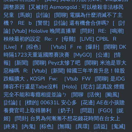
調整原因
[又被封] Asmongold : 可以槍殺非法移民
兒童
[馬娘]
[討論]
[閒聊] 電腦為什麼消滅不了主
機？
RE
b
[警世]
[討論] 還有機會合併嗎?
[
[討
論] [Vtub] Hololive 晚間直播單
[問卦]
RE:
[鳴潮]
秧秧最初的設定
Re:
r
[母雞]
[LIVE] CPBL
R
[Live]
f
[棕色］
［Vtub]
F
re
[爆卦]
[閒聊] DK
時隔1723天重返國際賽決賽
[MyGO]
[公連]
[情
報]
[新聞]
[閒聊] Peyz太慘了吧
[閒聊] 米池是罪大
惡極嗎
R:
[Vtub]
[新聞] 韓國三年半首升息！韓股
跌幅擴大，KOSPI
Fw:
［Vtub
FW
[閒聊] 是JDG
陣容不行還是Tabe沒料
[Holo]
[尼古] 認真說 煙癮
完全不能和毒癮相提並論ㄅ
[閒聊
[活俠]
[颱風]
[討論] [
[標的] 00631L 安心多
[花邊] AE在小孩贍
養費官司上取得勝利
［奶子］
[問題]
[FGO]
[妮
姬]
[問卦] 台男為何漸漸不想花錢花時間在台女上
[終末]
[內鬼]
[棕色]
[無職]
[異環]
[請益]
[鬼滅]