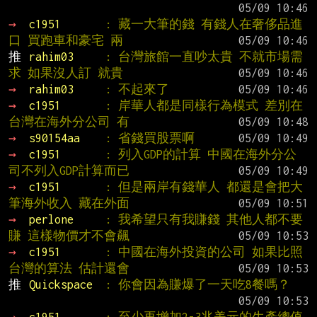
→ 
c1951       
: 藏一大筆的錢 有錢人在奢侈品進
口 買跑車和豪宅 兩
推 
rahim03     
: 台灣旅館一直吵太貴 不就市場需
求 如果沒人訂 就貴
→ 
rahim03     
: 不起來了
→ 
c1951       
: 岸華人都是同樣行為模式 差別在
台灣在海外分公司 有
→ 
s90154aa    
: 省錢買股票啊
→ 
c1951       
: 列入GDP的計算 中國在海外分公
司不列入GDP計算而已
→ 
c1951       
: 但是兩岸有錢華人 都還是會把大
筆海外收入 藏在外面
→ 
perlone     
: 我希望只有我賺錢 其他人都不要
賺 這樣物價才不會飆
→ 
c1951       
: 中國在海外投資的公司 如果比照
台灣的算法 估計還會
推 
Quickspace  
: 你會因為賺爆了一天吃8餐嗎？
→ 
c1951       
: 至少再增加2-3兆美元的生產總值