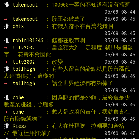
推 
takemeout   
: 100000一客的不知道有沒有搞頭
→ 
takemeout   
: 股王都破萬了
推 
phix        
: 有錢人都不在台灣花錢啊
推 
robin101246 
: 錢都在股市啊
→ 
tctv2002    
: 當金額大到一定程度 就只是個數
字   花費不會因此
→ 
tctv2002    
: 改變
推 
tallhigh    
: 有些人留言的論點就是股市漲代
表經濟很好，這樣的
→ 
tallhigh    
: 話全世界經濟都有夠棒了
推 
cphe        
: 因為賺的都是外銷，最終還是少
數產業賺錢，照顧多
→ 
cphe        
: 數人是政府的責任，我就負責在
股市賺錢就夠了
推 
Riesz       
: 有人在杜拜吃  拉麵要加金箔   
// 最近杜拜打爛了