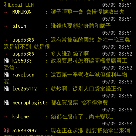
和Local LLM
→ 
MUMUKON     
: 讓子彈飛一會 會慢慢擴散出去
→ 
slein       
: 賺錢也要顧好身體和腦子
→ 
aspd5306    
: 還有常被罵的國旅 為啥一晚三萬
還是訂不到 就是很
→ 
aspd5306    
: 多人賺到錢了啊
推 
k255033     
: 政府要思考怎麼讓高檔餐廳員工
受益～
推 
ravelson    
: 遠百第一季營收年減但獲利年增
喔。
推 
leo255112   
: 就炒啊，從別人口袋拿錢正夯
推 
necrophagist
: 都在買股票 捨不得消費
→ 
kshine      
: 錢都在股市了，尚未變現。
噓 
a26893997   
: 現在正在起漲 誰要把錢拿出來消