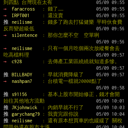
到四點 台灣現在太有
→ 
faracross   
: 錢了……
→ 
IRPT001     
: 還沒賣
推 
neilisme    
: 錢多了跑去打猛健樂 平時伙食費
反而變超級低
→ 
silentence  
: 那你怎麼不空  空單咧
→ 
neilisme    
: 只有一個月吃個兩次放縱餐會去
吃高檔料理
→ 
c928        
: 去傳產工業區繞繞就知道多慘。
推 
BILLBADY    
: 早就消費降級了
→ 
nashpan7    
: 台積電一檔就20000點了
推 
s91156      
: 基本上股市開始修正，錢才會開
始往其他地方流動
推 
JKjohnwick  
: 內銷早就不行了
推 
garychang79 
: 我賣完跟你說
推 
neilisme    
: 還有原本想買車的也緩緩了 關稅
問題外還有股市大漲