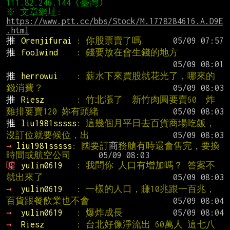
※ 文章網址: 
https://www.ptt.cc/bbs/Stock/M.1778284616.A.D9E
.html
推 
Orenjifurai 
: 你股票賣了嗎
推 
foolwind    
: 錢要放在會生錢的地方
推 
herrowui    
: 薪水下來買股就花光了，哪來的
錢消費？
推 
Riesz       
: 竹北漲了  新竹肉圓要賣60  炸
雞排要賣120 妳有頭緒
推 
liu1981sssss
: 這幾個月平日去百貨商場吃飯，
沒訂位就要候位，出
→ 
liu1981sssss
: 國要訂
商
務艙有時還會售完，要換
時間或航空公司      
噓 
yulin0619   
: 我問你 人口有增加嗎？ 答案不
就出來了
→ 
yulin0619   
: 一樣的人口，賺10兆跟一百兆，
百貨跟餐飲業也不會
→ 
yulin0619   
: 爆炸成長
→ 
Riesz       
: 台北好像淨流出 60萬人 這七八