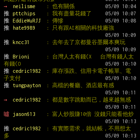
→ 
neilisme    
: 也有關係
推 
pttchips    
: 我有盡量花錢了
推 
EddieWuRJJ  
: 傳慘
推 
hate9989    
: 只有跟AI相關的科技廠強
推 
kncc31      
: 去年去了京都曼谷墨爾本爽玩
推 
Brioni      
: 台灣人太有錢(X   台灣有錢人太
有錢(O
推 
cedric1982  
: 庫存漲跌、信用卡電子帳單、電
子支付
推 
tungpayton  
: 高檔的餐廳、酒店最有感
→ 
cedric1982  
: 都是數字跳動而已，越來越無感
噓 
jason613    
: 富人炒股賺10倍 沒錢只能看他炒
推 
cedric1982  
: 有實際需求，就結帳，不用想太
多