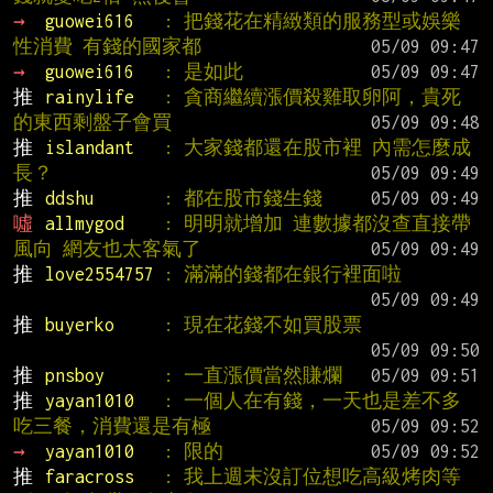
→ 
guowei616   
: 把錢花在精緻類的服務型或娛樂
性消費 有錢的國家都
→ 
guowei616   
: 是如此
推 
rainylife   
: 貪商繼續漲價殺雞取卵阿，貴死
的東西剩盤子會買
推 
islandant   
: 大家錢都還在股市裡 內需怎麼成
長？
推 
ddshu       
: 都在股市錢生錢
噓 
allmygod    
: 明明就增加 連數據都沒查直接帶
風向 網友也太客氣了
推 
love2554757 
: 滿滿的錢都在銀行裡面啦
推 
buyerko     
: 現在花錢不如買股票
推 
pnsboy      
: 一直漲價當然賺爛
推 
yayan1010   
: 一個人在有錢，一天也是差不多
吃三餐，消費還是有極
→ 
yayan1010   
: 限的
推 
faracross   
: 我上週末沒訂位想吃高級烤肉等