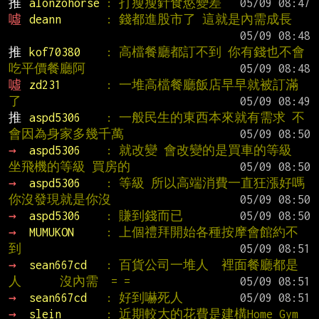
推 
alonzohorse 
: 打瘦瘦針食慾變差
噓 
deann       
: 錢都進股市了 這就是內需成長
推 
kof70380    
: 高檔餐廳都訂不到 你有錢也不會
吃平價餐廳阿
噓 
zd231       
: 一堆高檔餐廳飯店早早就被訂滿
了
推 
aspd5306    
: 一般民生的東西本來就有需求 不
會因為身家多幾千萬
→ 
aspd5306    
: 就改變 會改變的是買車的等級 
坐飛機的等級 買房的
→ 
aspd5306    
: 等級 所以高端消費一直狂漲好嗎 
你沒發現就是你沒
→ 
aspd5306    
: 賺到錢而已
→ 
MUMUKON     
: 上個禮拜開始各種按摩會館約不
到
→ 
sean667cd   
: 百貨公司一堆人  裡面餐廳都是
人      沒內需  = =
→ 
sean667cd   
: 好到嚇死人
→ 
slein       
: 近期較大的花費是建構Home Gym