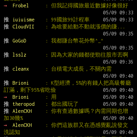
→ 
Frobel      
: 但我記得國旅最近數據好像很好
推 
iuiuisme    
: 99國旅99計程車
推 
CloudVII    
: 為啥要給動不動就漲價的賺...
推 
GoGoD       
: 我都賺台幣花外幣^_^
推 
lsslz       
: 因為大家的錢都使勁往股市丟啊
推 
cleanx      
: 台積電大成長，不關內需
推 
Brioni      
: K型經濟，5%的有錢人把高級餐廳
訂滿，剩下95%省吃儉
→ 
Brioni      
: 用
推 
theropod    
: 都出國玩了
推 
AlenCKH     
: 你有查過數據嗎？內需同期也增
加30幾%
→ 
AlenCKH     
: 你們這族群又在憑感覺亂說發文
洗認知