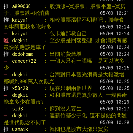
推 
a890036     
: 股價漲→買股票, 股票平盤→買房
子, 股票跌→縮消費
推 
kaiyu1      
: 相較股票漲幅不明顯吧，聯華食
套牢阿肥我多吃好多
→ 
kaiyu1      
: 包卡迪那救自己
噓 
dcgkii      
: 至少股是回落整理 才會消費有感 
最快的應該是車子
推 
dodohome    
: 出國消費激增
→ 
cancer722   
: 一個人只有一張嘴，是可以吃多
少
→ 
dcgkii      
: 台灣對日本觀光消費是大幅激增 
都喊到800萬人次觀光
推 
x58420      
: 現在只剩兩個世界
→ 
dcgkii      
: AI和股市還是算少數人 一般傳產
能拿多少在股市?
→ 
sid3        
: 窮到沒人要生
→ 
dcgkii      
: 連新竹都少子化 這不是錢的問題 
是世代觀念不同了
推 
usmaik      
: 韓國也是股市大漲只買房