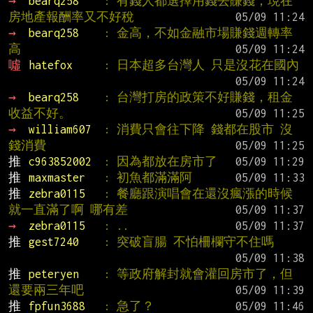
→ 
bearq258    
: 有錢人都選擇用錢去賺錢，現在
房地產報酬率又不好稅
→ 
bearq258    
: 金高，不如金融市場賺錢週轉率
高
噓 
hatefox     
: 日本超多台灣人 只是沒花在國內
→ 
bearq258    
: 台灣打房的政策不好賺錢，租金
收益不好。
→ 
william607  
: 消費只會往下降 錢都在股市 沒
錢消費
推 
c963852002  
: 因為都放在房市了
推 
maxmaster   
: 初魚都滿滿阿
推 
zebra0115   
: 餐廳跟演唱會在還沒瘋漲的時候
就一直滿了啊 哪有差
→ 
zebra0115   
: ..
推 
gest7240    
: 突破盲腸 不怕柵欄守不住嗎
推 
peteryen    
: 等政府解封就會灌回房市了，但
還要兩三年吧
推 
fpfun3688   
: 急了？