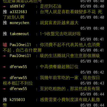
也是爆滿還以為台灣
→ 
s609747     
: 是挖到石油
推 
a3322683    
: 台灣人就是喜歡看錢變多不花 死
了給別人啊
推 
moneychen   
: 就貧富差距越來越大
推 
takemeout   
: 1-5收盤完去吃就好啦
噓 
PaulOneil1  
: 你消費不起不代表其他人也消費
不起，自己在什麼層
→ 
PaulOneil1  
: 級的生活圈就只會注意那個層級
→ 
dferww55    
: 中高價餐廳超難訂位
→ 
dferww55    
: 我幾年前常吃的一家，現在假日
根本都訂不到位
→ 
dferww55    
: 至於吃粗飽的，那當然成長有限
推 
k255033     
: 感覺需要小費制度讓有錢人亂撒
幣