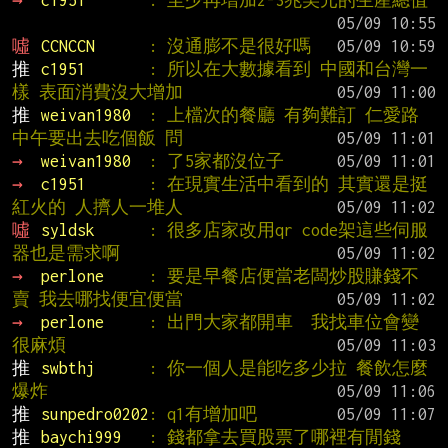
噓 
CCNCCN      
: 沒通膨不是很好嗎
推 
c1951       
: 所以在大數據看到 中國和台灣一
樣 表面消費沒大增加
推 
weivan1980  
: 上檔次的餐廳 有夠難訂 仁愛路
中午要出去吃個飯 問
→ 
weivan1980  
: 了5家都沒位子
→ 
c1951       
: 在現實生活中看到的 其實還是挺
紅火的 人擠人一堆人
噓 
syldsk      
: 很多店家改用qr code架這些伺服
器也是需求啊
→ 
perlone     
: 要是早餐店便當老闆炒股賺錢不
賣 我去哪找便宜便當
→ 
perlone     
: 出門大家都開車  我找車位會變
很麻煩
推 
swbthj      
: 你一個人是能吃多少拉 餐飲怎麼
爆炸
推 
sunpedro0202
: q1有增加吧
推 
baychi999   
: 錢都拿去買股票了哪裡有閒錢