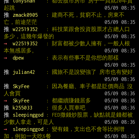
推 
tonyshan    
: 都去股市房市 房子一買就20年貸
起跳
推 
zmack0905   
: 建商不死，貧窮不止，房東不
亡，前途茫茫
推 
w22519352   
: 科技業跟會投資股票才占總人口
多少，這幾年爆發的
→ 
w22519352   
: 財富都被少數人擁有，一般人根
本無感居多。
→ 
dpew        
: 表示有些事不是你想的那樣
推 
julian42    
: 國旅不是說變強了 房市也有變好
推 
SkyFee      
: 因為餐廳、車子都是貶價商品 沒
人會買
→ 
SkyFee      
: 都繼續賺錢居多
推 
k255033     
: 很多人買車吧
推 
sleepinggod 
: FED撒錢炒股票，缺點就是錢都被
少數人拿走，可是人
→ 
sleepinggod 
: 變有錢，支出也不會等比例增
加，例如一天吃6餐