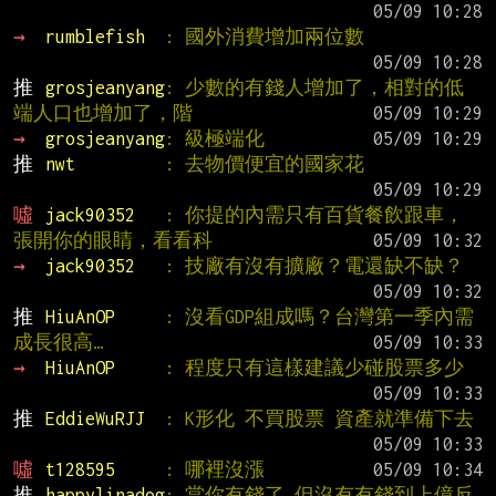
→ 
rumblefish  
: 國外消費增加兩位數
推 
grosjeanyang
: 少數的有錢人增加了，相對的低
端人口也增加了，階
→ 
grosjeanyang
: 級極端化
推 
nwt         
: 去物價便宜的國家花
噓 
jack90352   
: 你提的內需只有百貨餐飲跟車，
張開你的眼睛，看看科
→ 
jack90352   
: 技廠有沒有擴廠？電還缺不缺？
推 
HiuAnOP     
: 沒看GDP組成嗎？台灣第一季內需
成長很高…
→ 
HiuAnOP     
: 程度只有這樣建議少碰股票多少
推 
EddieWuRJJ  
: K形化 不買股票 資產就準備下去
噓 
t128595     
: 哪裡沒漲
推 
happylinadog
: 當你有錢了 但沒有有錢到上億反