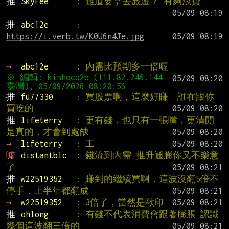
推 
SkyFee      
: 難道要拿去旅遊？ 有夠浪費
推 
abc12e      
: 
https://i.verb.tw/K0U6n4Je.jpg
→ 
abc12e      
: 內需比預期多一倍喔
※ 編輯: kinhoco2b (111.82.246.144 
推 
fu77330     
: 買股票啊，這麼好賺  誰在跟你
買吃的
推 
lifeterry   
: 更有錢，也只有一張嘴，更清閒
是真的，才會到處缺
→ 
lifeterry   
: 工
噓 
distantblc  
: 錢流到內需 推升通膨你又不樂意
了
推 
w22519352   
: 賺到的繼續買啊，這波沒翻5倍不
停手，上半年都翻成
→ 
w22519352   
: 3倍了，當然是歐印
推 
ohlong      
: 有錢不代表消費會跟著膨脹 認識
幾個這波翻三倍的