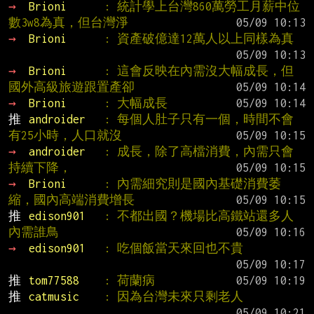
→ 
Brioni      
: 統計學上台灣860萬勞工月薪中位
數3w8為真，但台灣淨
→ 
Brioni      
: 資產破億達12萬人以上同樣為真
→ 
Brioni      
: 這會反映在內需沒大幅成長，但
國外高級旅遊跟置產卻
→ 
Brioni      
: 大幅成長
推 
androider   
: 每個人肚子只有一個，時間不會
有25小時，人口就沒
→ 
androider   
: 成長，除了高檔消費，內需只會
持續下降，
→ 
Brioni      
: 內需細究則是國內基礎消費萎
縮，國內高端消費增長
推 
edison901   
: 不都出國？機場比高鐵站還多人 
內需誰鳥
→ 
edison901   
: 吃個飯當天來回也不貴
推 
tom77588    
: 荷蘭病
推 
catmusic    
: 因為台灣未來只剩老人