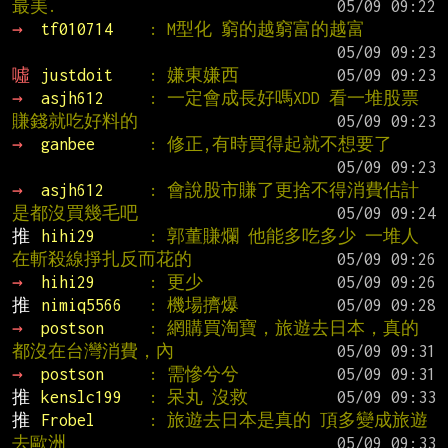
最美.
→ 
tf010714    
: M型化 窮的越窮富的越富
噓 
justdoit    
: 嫌東嫌西
→ 
asjh612     
: 一定會成長好嗎XDD 看一堆股票
賺錢就吃好料的
→ 
ganbee      
: 修正,有時買得起就不想要了
→ 
asjh612     
: 會說股市賺了更捨不得消費估計
是都沒買幾毛吧
推 
hihi29      
: 郭董賺爛 他能多吃多少 一堆人
在斬殺線掙扎反而花的
→ 
hihi29      
: 更少
推 
nimiq5566   
: 機場擠爆
→ 
postson     
: 網購買淘寶，旅遊去日本，真的
都沒在台灣消費，內
→ 
postson     
: 需慘兮兮
推 
kenslc199   
: 呆丸 沒救
推 
Frobel      
: 旅遊去日本是真的 頂多變成旅遊
去歐洲