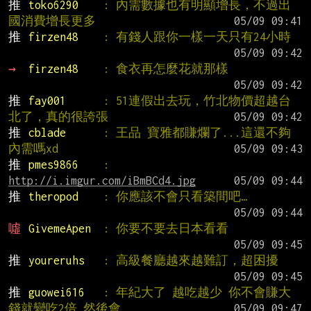
推 
toko6290    
: 內需數據也有明顯增長，不過出
國消費增長更多
推 
firzen48    
: 有錢人跟你一樣一天只有24小時
→ 
firzen48    
: 食衣再怎麼花就那樣
推 
fay001      
: 51連假出去玩，竹北物價超越台
北了，真的很誇張
推 
cblade      
: 王品 寶雅都賺爛了...這還不夠
內需嗎xd
推 
pmes9866    
: 
http://i.imgur.com/iBmBCd4.jpg
推 
theropod    
: 你應該不會只看築間吧…
噓 
GivemeApen  
: 你要不要去日本看看
推 
youreruhs   
: 高級餐廳越來越難訂，超困擾
推 
guowei616   
: 年紀大了 越吃越少 你不會賺大
錢就變吃2倍 然後會