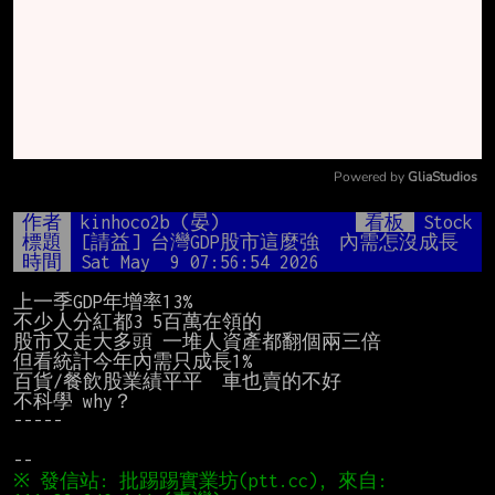
Powered by 
GliaStudios
Mute
作者
kinhoco2b (晏)
看板
Stock
標題
[請益] 台灣GDP股市這麼強  內需怎沒成長
時間
Sat May  9 07:56:54 2026
上一季GDP年增率13%

不少人分紅都3 5百萬在領的

股市又走大多頭 一堆人資產都翻個兩三倍

但看統計今年內需只成長1%

百貨/餐飲股業績平平  車也賣的不好

不科學 why？

-----

※ 發信站: 批踢踢實業坊(ptt.cc), 來自: 