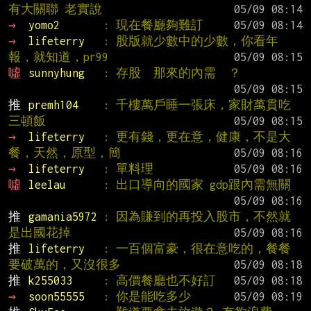
有大關聯 老實說
→ 
yomo2       
: 現在餐廳夠難訂
→ 
lifeterry   
: 股版就少數中的少數，你看年
報，就知道，pr99
噓 
sunnyhung   
: 存股  那來的內需  ？
推 
premh104    
: 千樓萬戶睡一張床，家財萬貫吃
三頓飯
→ 
lifeterry   
: 更有錢，更在意，健康，不是大
餐，天然，原型，簡
→ 
lifeterry   
: 單料理
噓 
leelau      
: 出口導向的國家 gdp跟內需無關
推 
gamania5972 
: 因為賺到的再投入股市，不然就
是出國花掉
推 
lifeterry   
: 一百個富豪，很在意吃的，餐餐
要破萬的，又沒很多
推 
k255033     
: 高價餐廳也不好訂
→ 
soon55555   
: 你是能吃多少