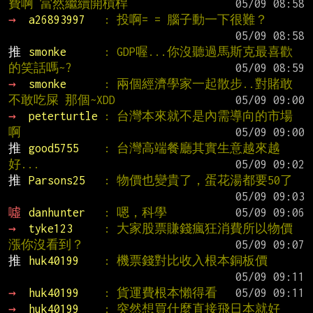
費啊 當然繼續開槓桿
→ 
a26893997   
: 投啊= = 腦子動一下很難？
推 
smonke      
: GDP喔...你沒聽過馬斯克最喜歡
的笑話嗎~?
→ 
smonke      
: 兩個經濟學家一起散步..對賭敢
不敢吃屎 那個~XDD
→ 
peterturtle 
: 台灣本來就不是內需導向的市場
啊
推 
good5755    
: 台灣高端餐廳其實生意越來越
好...
推 
Parsons25   
: 物價也變貴了，蛋花湯都要50了
噓 
danhunter   
: 嗯，科學
→ 
tyke123     
: 大家股票賺錢瘋狂消費所以物價
漲你沒看到？
推 
huk40199    
: 機票錢對比收入根本銅板價
→ 
huk40199    
: 貨運費根本懶得看
→ 
huk40199    
: 突然想買什麼直接飛日本就好