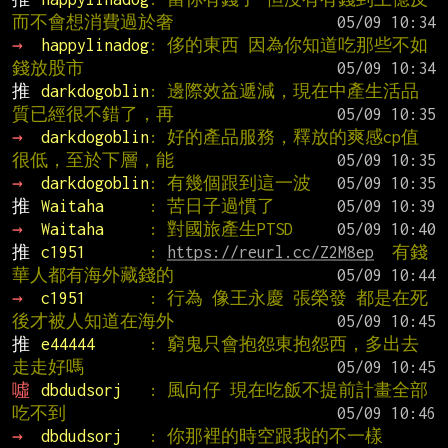
而不會想消費過於奢
→ 
happylinadog
: 侈的東西 因為你知道吃那些不如
錢放股市
推 
darkdogoblin
: 邊際效益遞減，現在中產生活品
質已經很不錯了，再
→ 
darkdogoblin
: 好的產品服務，釋放的爽感cp值
很低，至於下層，能
→ 
darkdogoblin
: 有幾個跟到這一波
推 
Waitaha     
: 苦日子過慣了
→ 
Waitaha     
: 對國旅產生PTSD
推 
c1951       
: 
https://reurl.cc/Z2M8ep
  有錢
華人都有海外藏錢的
→ 
c1951       
: 行為 像王永慶 張榮發 都是在死
後才被人知道在海外
推 
e44444      
: 窮鬼只會抱怨東抱怨西，多出去
走走好嗎
噓 
dbdudsorj   
: 風向仔 現在吃飯不提前計畫全部
吃不到
→ 
dbdudsorj   
: 你那裡的時空跟我的不一樣