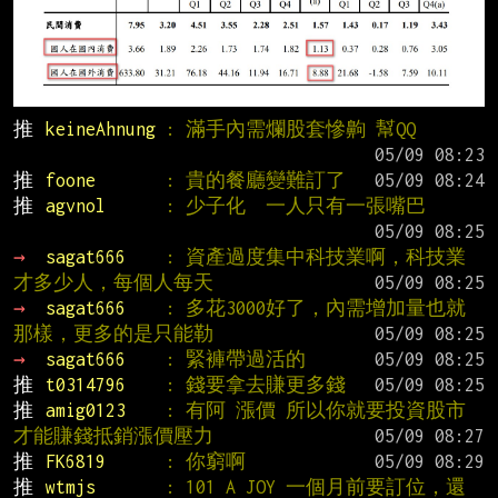
推 
keineAhnung 
: 滿手內需爛股套慘齁 幫QQ
推 
foone       
: 貴的餐廳變難訂了
推 
agvnol      
: 少子化  一人只有一張嘴巴
→ 
sagat666    
: 資產過度集中科技業啊，科技業
才多少人，每個人每天
→ 
sagat666    
: 多花3000好了，內需增加量也就
那樣，更多的是只能勒
→ 
sagat666    
: 緊褲帶過活的
推 
t0314796    
: 錢要拿去賺更多錢
推 
amig0123    
: 有阿 漲價 所以你就要投資股市
才能賺錢抵銷漲價壓力
推 
FK6819      
: 你窮啊
推 
wtmjs       
: 101 A JOY 一個月前要訂位，還