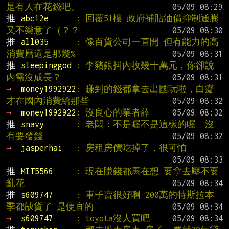
是有人在花錢吧。
推 
abc12e      
: 回覆51樓 政府補貼油價抑制通膨 
又不樂意了（？？
推 
all035      
: 像百貨公司一直開 但有能力的高
消費層還是那幾%
推 
sleepinggod 
: 李豬銀抖內收幾十萬元，你卻說
內需沒成長？
→ 
money1992922
: 賺到的錢都拿去出國玩啦，白癡
才在國內消費給那些
→ 
money1992922
: 沒良心的業者薛
推 
snavy       
: 老闆：不是喔不是這樣的喔  沒
有要發錢
→ 
jasperhai   
: 房租房價吃掉了，很可怕
推 
MIT5566     
: 現在賺錢都馬在想 要拿去壓不要
亂花
推 
s609747     
: 車子賣很好啊 200萬的特斯拉本
季都缺貨了 是便宜的
→ 
s609747     
: toyota沒人買吧