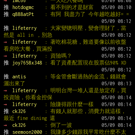
→ 
lmc66       
: 一天吃六餐嗎
推 
hotdogmc    
: 看不到的才是財富
推 
q888atPt    
: 有阿 我盡力了 今年越吃越好= =
推 
lifeterry   
: 大家變聰明壓，變會理財了，當
然是 all in ，別急
→ 
lifeterry   
: 著吃棉花糖，難道要像以前收盤
看房吃大餐，買滿投
→ 
lifeterry   
: 資險嗎？
推 
joy7658x348 
: 看了資產配置現在股票佔90% XD
推 
antis       
: 等金管會斷過熱的金流，錢就會
灑出來了
→ 
lifeterry   
: 明明台灣一堆人還是放定存，買
投資險，你看金控保
→ 
lifeterry   
: 險賺得跟什麼一樣
推 
ck326       
: 有錢人就那些，消費力就這樣，
最近 fine dining 還
→ 
ck326       
: 倒了一波
推 
seemoon2000 
: 我賺多少錢跟我平常吃什麼不太