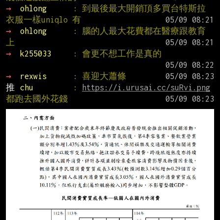
→ 
ohlong      
: 到最後最大開銷頂多買台特斯拉 
衣服一樣uniqlo 有
→ 
ohlong      
: 腦的人最大花費都在醫療跟教育
上
→ 
k255033     
: 會更不想工作是真的
→ 
rexwis      
: 喜迎大蕭條
推 
chu         
: 
https://i.urusai.cc/suRvi.png
都跑去國外花錢