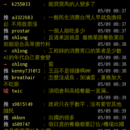
→ 
k255033     
: 能買寶馬的人變多了
推 
a3322683    
: 一般民生消費台灣人早就負擔得
起 不用股票漲
推 
prostar     
: 一個人能吃多少
推 
ohlong      
: 反過來說就是 服務業跟餐飲業目
前能迎合高單價竹科
→ 
ohlong      
: 工程師的消費胃口的業者是少數 
AI的年代自己要會變
→ 
ohlong      
: 竅
推 
kenny731012 
: 王品不是很賺嗎@@
推 
breathair   
: 怎麼沒成長，加滷蛋，薯條加大
不眨眼
噓 
twic        
: 演唱會和高檔餐廳一直滿…
推 
s9815149    
: 政府只在乎數字，沒有要管其他
賤民
推 
okbon       
: 出國的很多
推 
s609747     
: 假日貴的餐廳都要訂位/機場出國