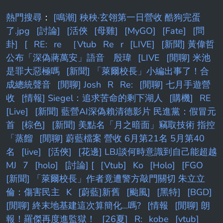
熱門搜尋
：
[鳴潮] 秧秧·玄翎第一日營收 酷狗完蛋
了.jpg
[討論]
[活俠
[母雞]
[MyGO]
[Fate]
[問
卦]
[
RE:
re
［Vtub
Re
r
[LIVE]
[新聞] 黃偉哲
公布「深偽蔣萬安」語音 殷瑋
[LIVE
[閒聊] 米池
是罪大惡極嗎
[新聞] 「萊爾校長」小編出事了！合
成總統聲音
[閒聊] Josh
R
Re:
[閒聊] 七月手遊營
收
[情報] Siegel：追求苦命的剩下湖人
[購機]
RE
[Live]
[新聞] 藍營AI深偽賴清德影片 民進黨：假冒元
首
[棕色]
[新聞] 美點名「月之暗面」竊取技術 指控
「蒸餾
[閒聊] 蔚藍檔案 營收 6月第21名 5月第40
名
[live]
[活俠]
[花邊] LBJ談何時意識到自己能超越
MJ
7
[holo]
[討論] [
[Vtub]
Ko
[Holo]
[FGO
[新聞] 「萊爾校長」作者竟遭警方敲門關切 朱立立
倫：傷害民主
K
[蔚藍]新舊
[颱風]
[黑特]
[BGD]
[閒聊] 終末地基建這次算簡化...嗎?
[情報
[閒聊] 朗
報！羅傑再度進監獄！
[26夏]
R:
kobe
[vtub]