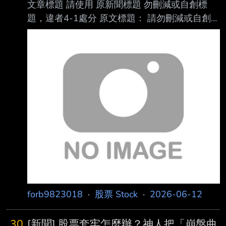
文章標題 請使用 原新聞標題 勿刪減或自創標
9 發布時間： 請勿張貼超過3天新聞 2026-06-
題，違者4-1處分 原文標題： 請勿刪減或自創標
23 17:25:21 Nownews 記者署名： 記者倪浩軒/
題，違者4-1處分，此行請刪除 韓國也有「乞丐
綜合報導 原文內容： 韓國股市今（23）日遭遇
超人」！這款App超多低價餐廳 年輕人：好實
黑色
用 原文連結： 網址超過一行，請用縮網址，連
結不能點擊者板規 1-2-2 處分。
https://www.nownews.com/amp/news/684528
3 發布時間： 請勿張貼超過3天新聞 2026-06-
10 16:21:21 記者署名： Nownews 國際中心顏
得智／綜合報導 原文內容： 韓國物價指數不斷
上揚，也
forb9823018
·
股票 Stock
·
2026-06-12
30
[新聞] 股票套牢怎麼辦？神人把「崩盤曲