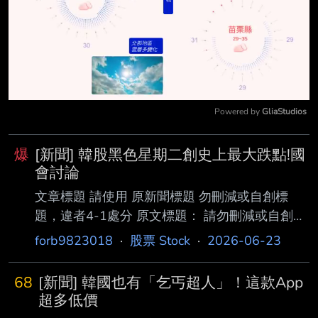
Powered by 
GliaStudios
Mute
爆
[新聞] 韓股黑色星期二創史上最大跌點!國
會討論
文章標題 請使用 原新聞標題 勿刪減或自創標
題，違者4-1處分 原文標題： 請勿刪減或自創標
題，違者4-1處分，此行請刪除 韓股黑色星期二
forb9823018
·
股票 Stock
·
2026-06-23
創史上最大跌點！國會討論未實現收益課稅引爆
恐慌 原文連結： 網址超過一行，請用縮網址，
68
[新聞] 韓國也有「乞丐超人」！這款App
連結不能點擊者板規 1-2-2 處分。
超多低價
https://www.nownews.com/amp/news/684947