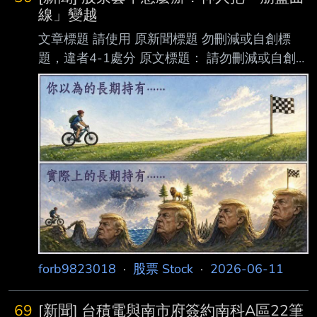
線」變越
文章標題 請使用 原新聞標題 勿刪減或自創標
題，違者4-1處分 原文標題： 請勿刪減或自創標
題，違者4-1處分，此行請刪除 股票套牢怎麼
辦？神人把「崩盤曲線」變越野小遊戲，網淚
推：邊騎邊哭最對味 原文連結： 網址超過一
行，請用縮網址，連結不能點擊者板規 1-2-2
處分。 https://bely.cc/ENBRWl 發布時間： 請
勿張貼超過3天新聞 2026年6月11日週四 上午
11:29 記者署名： MrSun Yahoo遊戲編輯 原文
內容： 由國外開發者獨立製作的免費網頁遊戲
《StonkRider》
forb9823018
·
股票 Stock
·
2026-06-11
69
[新聞] 台積電與南市府簽約南科A區22筆