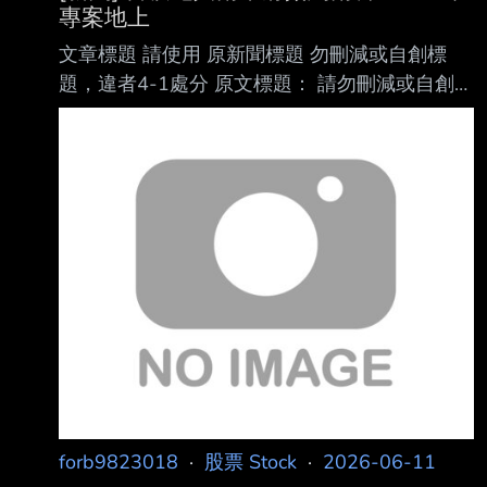
專案地上
文章標題 請使用 原新聞標題 勿刪減或自創標
題，違者4-1處分 原文標題： 請勿刪減或自創標
題，違者4-1處分，此行請刪除 台積電與南市府
簽約南科A區22筆專案地上權土地 南科將成先進
製程新重鎮 原文連結： 網址超過一行，請用縮
網址，連結不能點擊者板規 1-2-2 處分。
https://estate.ltn.com.tw/article/28113 發布時
間： 請勿張貼超過3天新聞 2026/06/10 21:50
記者署名： 文/記者林耀文 原文內容： 南科特定
區開發迎來歷史性重大突破！南市府9日與台
forb9823018
·
股票 Stock
·
2026-06-11