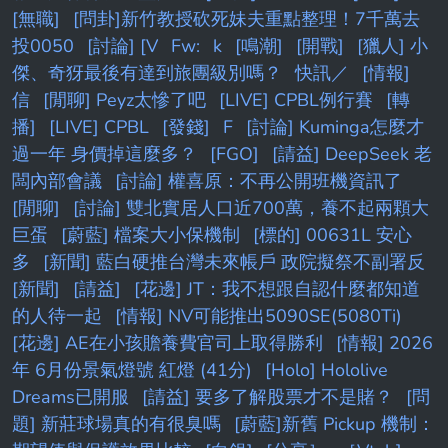
[無職]
[問卦]新竹教授砍死妹夫重點整理！7千萬去
投0050
[討論] [V
Fw:
k
[鳴潮]
[開戰]
[獵人] 小
傑、奇犽最後有達到旅團級別嗎？
快訊／
[情報]
信
[閒聊] Peyz太慘了吧
[LIVE] CPBL例行賽
[轉
播]
[LIVE] CPBL
[發錢]
F
[討論] Kuminga怎麼才
過一年 身價掉這麼多？
[FGO]
[請益] DeepSeek 老
闆內部會議
[討論] 權喜原：不再公開班機資訊了
[閒聊]
[討論] 雙北實居人口近700萬，養不起兩顆大
巨蛋
[蔚藍] 檔案大小保機制
[標的] 00631L 安心
多
[新聞] 藍白硬推台灣未來帳戶 政院擬祭不副署反
[新聞]
[請益]
[花邊] JT：我不想跟自認什麼都知道
的人待一起
[情報] NV可能推出5090SE(5080Ti)
[花邊] AE在小孩贍養費官司上取得勝利
[情報] 2026
年 6月份景氣燈號 紅燈 (41分)
[Holo] Hololive
Dreams已開服
[請益] 要多了解股票才不是賭？
[問
題] 新莊球場真的有很臭嗎
[蔚藍]新舊 Pickup 機制：