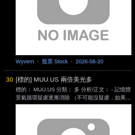
各機構也紛紛上調目標價 普遍提高至1500左右
沒有看到任何需求反轉的跡象 繼續持有 下週美
光財報可能會有比較大的波動 抓穩
Wyvern
·
股票 Stock
·
2026-06-20
30
[標的] MUU.US 兩倍美光多
標的： MUU.US 分類： 多 分析/正文： - 記憶體
景氣循環疑慮逐漸消除 （不可能沒疑慮，如果完
全沒疑慮股價可能已經兩千三千） - 記憶體三巨
頭唯一美企（MAGA!) - 記憶體的需求只會隨著ai
發展越來越多（機器人的普及、自駕電動車的普
及、ai終端設備 的普及） - 股價噴到750了