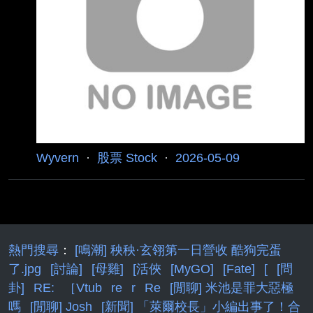
forward pe也才8~10 雖然過去一年股價翻倍又翻
倍，但只要有HBM不是景氣循環的信念，現在進
場也不算遲 進退場機制： MU上看1000 越跌越
買 出現第四家HBM供應商就一鍵出清 奈米對帳
單 https://
Wyvern
·
股票 Stock
·
2026-05-09
熱門搜尋
：
[鳴潮] 秧秧·玄翎第一日營收 酷狗完蛋
了.jpg
[討論]
[母雞]
[活俠
[MyGO]
[Fate]
[
[問
卦]
RE:
［Vtub
re
r
Re
[閒聊] 米池是罪大惡極
嗎
[閒聊] Josh
[新聞] 「萊爾校長」小編出事了！合