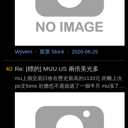
易日收在歷史新高的1133元 : 距離上次po文
fomo 壯膽也不過就過了一個半月 : mu漲了約
50%
Wyvern
·
股票 Stock
·
2026-06-25
40
Re: [標的] MUU.US 兩倍美光多
mu上個交易日收在歷史新高的1133元 距離上次
po文fomo 壯膽也不過就過了一個半月 mu漲了約
50% muu漲了約110% 即將超越原股之際下個月
準備拆股 7/14 muu拆股 1拆20
https://www.direxion.com/press-
release/direxion-to-split-nine-etfs 看法維持不變
這段時間仍持續在反應市場對記憶體的重新估值