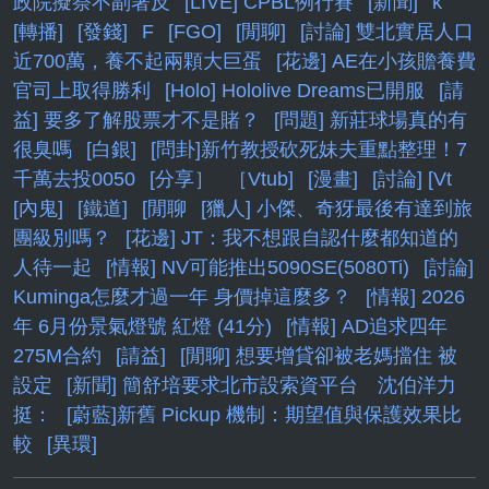
政院擬祭不副署反
[LIVE] CPBL例行賽
[新聞]
k
[轉播]
[發錢]
F
[FGO]
[閒聊]
[討論] 雙北實居人口
近700萬，養不起兩顆大巨蛋
[花邊] AE在小孩贍養費
官司上取得勝利
[Holo] Hololive Dreams已開服
[請
益] 要多了解股票才不是賭？
[問題] 新莊球場真的有
很臭嗎
[白銀]
[問卦]新竹教授砍死妹夫重點整理！7
千萬去投0050
[分享］
［Vtub]
[漫畫]
[討論] [Vt
[內鬼]
[鐵道]
[閒聊
[獵人] 小傑、奇犽最後有達到旅
團級別嗎？
[花邊] JT：我不想跟自認什麼都知道的
人待一起
[情報] NV可能推出5090SE(5080Ti)
[討論]
Kuminga怎麼才過一年 身價掉這麼多？
[情報] 2026
年 6月份景氣燈號 紅燈 (41分)
[情報] AD追求四年
275M合約
[請益]
[閒聊] 想要增貸卻被老媽擋住 被
設定
[新聞] 簡舒培要求北市設索資平台 沈伯洋力
挺：
[蔚藍]新舊 Pickup 機制：期望值與保護效果比
較
[異環]