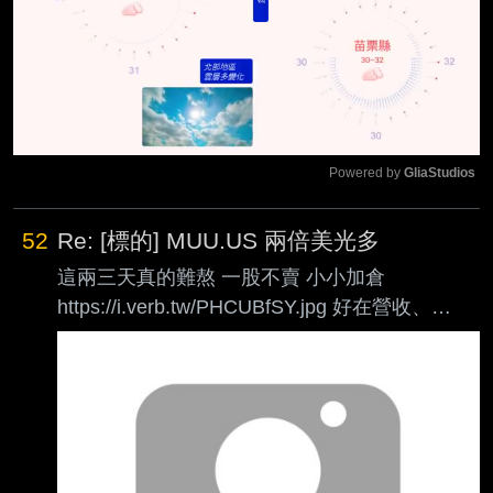
Powered by 
GliaStudios
Mute
52
Re: [標的] MUU.US 兩倍美光多
這兩三天真的難熬 一股不賣 小小加倉
https://i.verb.tw/PHCUBfSY.jpg 好在營收、
eps、Q4 eps都比市場預期的還高出至少20% 目
前盤後股價雖然前高也還沒過去 但至少也是還我
們公道了 相信這張成績單足以讓美光朝1500的
目標前進 不論是MU還是MUU 恭喜還在船上的
捧油們了 所有看法都跟第一篇一樣 完全沒變 中
期目標1500 長期目標2000 美光忠誠 : mu上個交