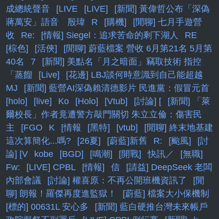
成總統聲音
[LIVE
[LIVE]
[新聞] 黃偉哲公布「深偽
蔣萬安」語音 殷瑋
R
[購機]
[閒聊] 七月手遊營
收
Re:
[情報] Siegel：追求苦命的剩下湖人
RE
[棕色]
[活俠]
[閒聊] 蔚藍檔案 營收 6月第21名 5月第
40名
7
[新聞] 美點名「月之暗面」竊取技術 指控
「蒸餾
[Live]
[花邊] LBJ談何時意識到自己能超越
MJ
[新聞] 藍營AI深偽賴清德影片 民進黨：假冒元首
[holo]
[live]
Ko
[Holo]
[Vtub]
[討論] [
[新聞] 「萊
爾校長」作者竟遭警方敲門關切 朱立立倫：傷害民
主
[FGO
K
[情報
[黑特]
[vtub]
[閒聊] 終末地基建
這次算簡化...嗎?
[26夏]
[蔚藍]新舊
R:
[颱風]
[討
論] [V
kobe
[BGD]
[鳴潮]
[開戰]
快訊／
[無職]
Fw:
[LIVE] CPBL
[情報]
信
[請益] DeepSeek 老闆
內部會議
[討論] 權喜原：不再公開班機資訊了
[閒
聊] 朗報！羅傑再度進監獄！
[蔚藍] 檔案大小保機制
[標的] 00631L 安心多
[新聞] 藍白硬推台灣未來帳戶