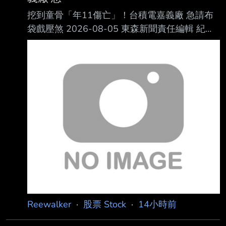
挖到童骨「年11傷亡」！台積電嘉義廠 急請布
袋戲壓煞 2026-08-05 東森新聞責任編輯 紀心
賢 台積電嘉義廠施工期間，工安事故頻傳。
（資料圖／東森新聞） 台積電位於嘉義科學園
區的先進封裝廠，在施工期間因為工安事故頻
傳，至今已累計造成 2人死亡、5人重傷、4人輕
傷，加上工地過去曾挖掘出史前人骨遺骸，外界
因此出現不少 民俗傳聞。適逢關聖帝君聖誕，
廠區於6日下午1時邀請布袋戲團進場演出，祈求
施工平安 順利。對此，民俗專家廖大乙表示，
工地搭棚演戲除了替神明祝壽，也有安撫地方無
形眾 生的民俗意涵。 曾挖出45
Reewalker
·
股票 Stock
·
14小時前