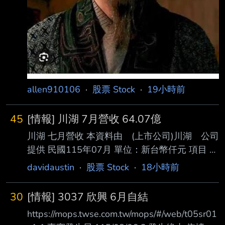
allen910106
·
股票 Stock
·
19小時前
45
[情報] 川湖 7月營收 64.07億
川湖 七月營收 本資料由 (上市公司)川湖 公司
提供 民國115年07月 單位：新台幣仟元 項目 營
業收入淨額 本月 6,407,256 去年同期
davidaustin
·
股票 Stock
·
18小時前
1,406,573 增減金額 5,000,683 增減百分比
355.52 本年累計 22,687,022 去年累計
30
[情報] 3037 欣興 6月自結
9,589,506 增減金額 13,097,516 增減百分比
https://mops.twse.com.tw/mops/#/web/t05sr01
136.58 備註 / 營收變化原因說明 新產品開始出