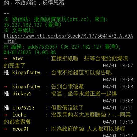
的，不致崩跌，反得飆漲。

※ 發信站: 批踢踢實業坊(ptt.cc), 來自: 
※ 文章網址: 
https://www.ptt.cc/bbs/Stock/M.1775041472.A.A9A
.html
※ 編輯: addy7533967 (36.227.182.127 臺灣), 
→ 
Atwo        
: 直接壁紙喔  想等台電給錢爆噴
的完蛋了
推 
kingofsdtw  
: 台電不給錢這可以提告吧
→ 
kingofsdtw  
: 告到台電破產
推 
dickey2     
: 摳連，坐等永崴正崴一起爆
推 
cjo76223    
: 但股價沒跌了
→ 
luche       
: 沒跟雲豹老大怎麼賺錢？=.=同業
的都會聚餐
→ 
neoa01      
: 以為政府的錢 人人都可以賺喔