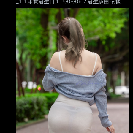
_1 1.事實發生日:115/08/06 2.發生緣由:依據臺
貨，導致年對年營收增幅較大。
灣證券交易所股份有限公司通知辦理 3.財務業務
https://mopsov.twse.com.tw/mops/web/t05st10
資訊: 期間 (月) (季) (最近四季累計) ------ ------
_ifrs
----------------- ------------------------ 最近
1月 與去年 最近1季 與去年 114年第3季至 科目
(115年6月) 同期增減 (115年第2季) 同期增減
115年第2季 核閱數 (%) 核閱數