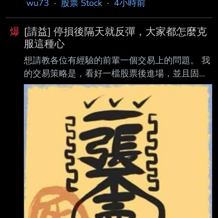
wu73
·
股票 Stock
·
4小時前
發布時間： 2026-08-07 01:19 經濟日報／記
者廖珮君、黃彥宏／台北報導 記者署名：記者
爆
[請益] 停損後隔天就反彈，大家都怎麼克
廖珮君、黃彥宏／台北報導 原文內容：四貸同
服這種心
堂、違約交割示意圖。 記者林澔一／攝影
想請教各位有經驗的前輩一個交易上的問題。 我
https://i.meee.com.tw/v6RaE07.webp 台股成交
的交易策略是，看好一檔股票後進場，並且固定
量放大，違約交割也同步攀升。金管會昨（6）
設 5% 停損。 但最近遇到一個很困擾的情況，就
日表示，已責成臺灣證券交易所 研議新制，未
是很多股票在跌到停損價時，我都照紀律停損出
來投資
場了，結果隔天卻常常反彈，甚至又回到停損價
以上。 每次看到這種情況，我就會開始懷疑自
己： 是不是應該多等一天再出場，至少可以少賠
一點？ 可是另一方面，我又覺得如果因為期待反
彈而延後停損，好像就是在凹單，違背了原本設
定好的交易紀律。 想請問大家遇到這種情況都是
怎麼處理的？ 希望能聽聽大家的實戰經驗，謝
謝！ ----- Sent fro