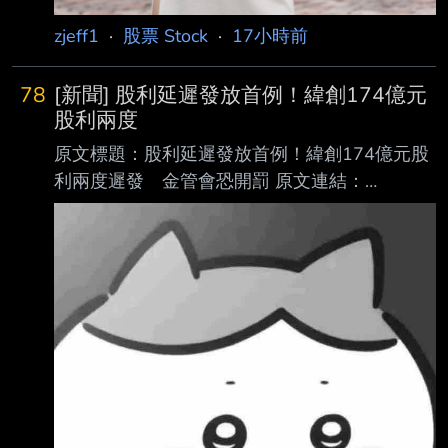
zjeff1
·
股票 Stock
·
17小時前
78
[新聞] 股利延遲發放首例！緯創174億元
股利兩度
原文標題：股利延遲發放首例！緯創174億元股
利兩度遲發 金管會恐開罰 原文連結：
https://reurl.cc/5X8l7M 發布時間：2026/08/06
17:40 記者署名：記者 許麗珍 綜合報導 原文內
容： 【記者許麗珍／台北報導】緯創（3231）
高達174億元股利兩度遲發引發市場軒然大波及
股東不滿。金管會今表示經查緯創雖已於今發放
股利完畢，但有股東反映緯創「重訊發布 時間
不夠即時，內容恐有錯」等，將請證交所及台灣
集中保管結算所進一步調查，若真有 疏失可處
以新台幣3萬元至50萬元違約金，情節嚴