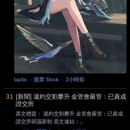
laptic
·
股票 Stock
·
2小時前
31
[新聞] 違約交割攀升 金管會嚴管：已責成
證交所
原文標題： 違約交割攀升 金管會嚴管：已責成
證交所研議新制 原文連結：
https://udn.com/vote2026/story/7251/9675999