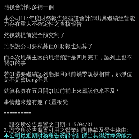
隨後會計師多補一個

本公司114年度財務報告經簽證會計師出具繼續經營能
力存在重大不確定性之查核報告

然後就提前變全額交割了

雖然說公司要私募但Q1財報也結算了

而本次風暴主因的風場預計是四月完工，認列上也不
關Q1的事

若Q1還要繼續認列虧損且跟前幾季規模相當，那淨值
是不是會bang不見

就算私募在五月開Q1以前補上來應該也來不及?

事情越來越有趣了(置板凳

==========

1.證交所公告處置之日期:115/04/01

本公司最近期財務報告簽證會計師出具繼續經營能力