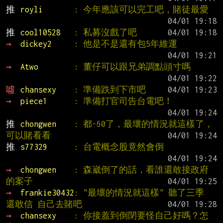
推 
royli       
: 今年應該可以完工吧，賭徒最愛
推 
cool10528   
: 私募沒戲了吧
→ 
dickey2     
: 他是不是還有包5年維運
→ 
Atwo        
: 董仔可以跟兄弟調點頭寸嗎
噓 
chansexy    
: 準備跌到下市吧
→ 
piece1      
: 準備打官司告台電吧！
推 
chongwen    
: 都-60了，最壞的情況就這樣了，
可以賭看看
推 
s77329      
: 台電概念股竟然會倒
→ 
chongwen    
: 森崴倒了的話，看誰還敢接政府
的案子
→ 
frankie30432
: "最壞的情況就這樣" 聽了三季 
還敢信 自己去賭吧
→ 
chansexy    
: 你接蓋到倒閉要怪自己好嗎？怎