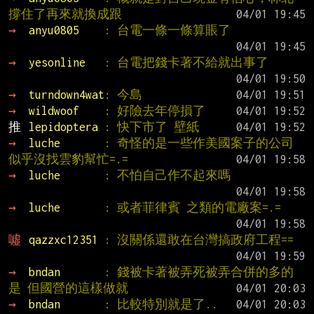
撐住了再來就換成跟
→ 
anyu0805    
: 台電一條一條算賬了
→ 
yesonline   
: 台電把錢卡著不給就出事了
→ 
turndown4wat
: 今島
→ 
wildwoof    
: 好險去年停損了
推 
lepidoptera 
: 快下市了 壁紙
→ 
luche       
: 奇怪的是一些作美國案子的公司
似乎沒找雲豹幫忙=.=
→ 
luche       
: 不怕自己作不起來嗎
→ 
luche       
: 或者菲律賓 之類的電廠案=.=
噓 
qazzxc12351 
: 沒關係還敢在台灣搞政府工程==
→ 
bndan       
: 錢被卡著被弄死被弄合併的多的
是 但國營的這樣做就
→ 
bndan       
: 比較特別就是了..