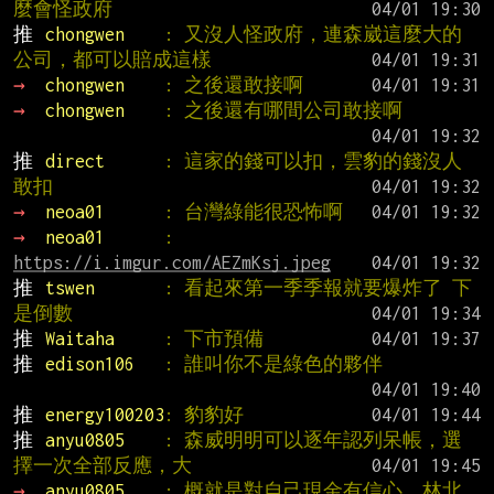
麼會怪政府
推 
chongwen    
: 又沒人怪政府，連森崴這麼大的
公司，都可以賠成這樣
→ 
chongwen    
: 之後還敢接啊
→ 
chongwen    
: 之後還有哪間公司敢接啊
推 
direct      
: 這家的錢可以扣，雲豹的錢沒人
敢扣
→ 
neoa01      
: 台灣綠能很恐怖啊
→ 
neoa01      
: 
https://i.imgur.com/AEZmKsj.jpeg
推 
tswen       
: 看起來第一季季報就要爆炸了 下
是倒數
推 
Waitaha     
: 下市預備
推 
edison106   
: 誰叫你不是綠色的夥伴
推 
energy100203
: 豹豹好
推 
anyu0805    
: 森威明明可以逐年認列呆帳，選
擇一次全部反應，大
→ 
anyu0805    
: 概就是對自己現金有信心，林北