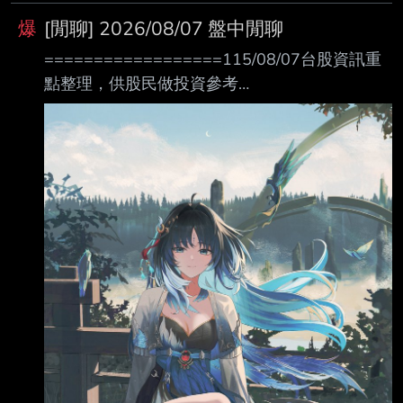
01:20:54 經濟日報 編譯陳律安、記者尹慧中／
爆
[閒聊] 2026/08/07 盤中閒聊
綜合報導 記憶體大缺貨，台積電（2330）傳掃
==================115/08/07台股資訊重
到颱風尾。業界傳出，台積電目前手握價值約10
點整理，供股民做投資參考
億美 元的蘋果處理器，卻苦無DRAM，導致整個
================= 台 股 台指08 盤後
生產交貨時程卡關，進而牽動蘋果iPhone 18系
08 台指期未平倉口數 自營商 +2,602 (+1,299)
列新機備貨狀況。 對於相關消息，至昨（6
投信 +84,163 (-412) 外資 -89,383 (-2,121) 台
指選未平倉口數 自營商 -4,778 (-3,005) 投信
-2930 (-341) 外資 -1,440 (-1,120) 日經 225
首爾綜指 道瓊工業 那斯達克 標普 500
費城半導 12048.69 ▲ 3