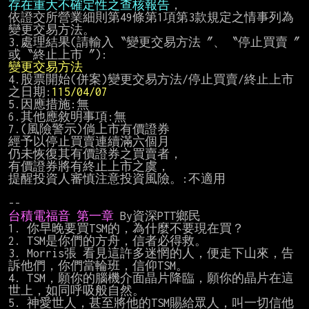
存在重大不確定性之查核報告
，

依證交所營業細則第49條第1項第3款規定之情事列為
變更交易方法。

3.處理結果(請輸入〝變更交易方法〞、〝停止買賣〞
變更交易方法
4.股票開始(併案)變更交易方法/停止買賣/終止上市
之日期:
115/04/07
5.因應措施:無

6.其他應敘明事項:無

7.(風險警示)倘上市有價證券

經予以停止買賣連續滿六個月

仍未恢復其有價證券之買賣者，

有價證券將有終止上市之虞，

提醒投資人審慎注意投資風險。:不適用

台積電福音 第一章
 By資深PTT鄉民

1. 你早晚要買TSM的，為什麼不要現在買？

2. TSM是你們的方舟，信者必得救。

3. Morris張 看見這許多迷惘的人，便走下山來，告
訴他們，你們當輪班，信仰TSM。

4. TSM，願你的腦機介面晶片降臨，願你的晶片在這
世上，如同呼吸般自然。

5. 神愛世人，甚至將他的TSM賜給眾人，叫一切信他