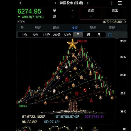
國庫金雞母 原文連結： 網址超過一行，請用縮
(毛損) (仟元):6
網址，連結不能點擊者板規 1-2-2 處分。
https://www.storm.mg/article/11154610 發布
時間： 請勿張貼超過3天新聞 8/6 記者署名： 原
文內容： 隨著人工智慧（AI）帶動全球半導體
景氣強勁復甦，國內擁有兩大記憶體供應商的南
韓， 其政府財政也隨之迎來久違的巨大紅利。
在企業獲利暴增、薪資成長