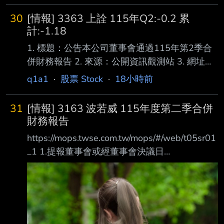
30
[情報] 3363 上詮 115年Q2:-0.2 累
計:-1.18
1. 標題：公告本公司董事會通過115年第2季合
併財務報告 2. 來源：公開資訊觀測站 3. 網址：
https://mops.twse.com.tw/mops/#/web/home 4.
q1a1
·
股票 Stock
·
18小時前
內文： 1.提報董事會或經董事會決議日
期:115/08/06 2.審計委員會通過日期:115/08/06
31
[情報] 3163 波若威 115年度第二季合併
3.財務報告或年度自結財務資訊報導期間 起訖日
財務報告
期
https://mops.twse.com.tw/mops/#/web/t05sr01
(XXX/XX/XX~XXX/XX/XX):115/01/01~115/06/
_1 1.提報董事會或經董事會決議日
30 4.1月1日累計至本期止營業收入(仟
期:115/08/06 2.審計委員會通過日期:115/08/06
元):811,157 5.1月1日累計至本期止
3.財務報告或年度自結財務資訊報導期間 起訖日
期
(XXX/XX/XX~XXX/XX/XX):115/01/01~115/06/
30 4.1月1日累計至本期止營業收入(仟