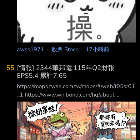
awss1971
·
股票 Stock
·
17小時前
55
[情報] 2344華邦電 115年Q2財報
EPS5.4 累計7.65
https://mops.twse.com.tw/mops/#/web/t05sr01
_1 https://www.winbond.com/hq/about-
winbond/investor/investor-conference/ ?
__locale=zh_TW 1.提報董事會或經董事會決議
日期:115/08/06 2.審計委員會通過日
期:115/08/06 3.財務報告或年度自結財務資訊報
導期間 起訖日期