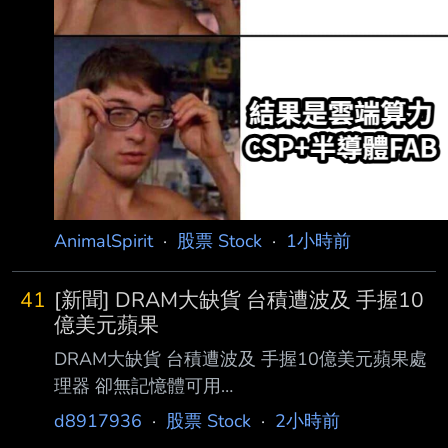
AnimalSpirit
·
股票 Stock
·
1小時前
41
[新聞] DRAM大缺貨 台積遭波及 手握10
億美元蘋果
DRAM大缺貨 台積遭波及 手握10億美元蘋果處
理器 卻無記憶體可用
https://money.udn.com/money/story/5612/9675
d8917936
·
股票 Stock
·
2小時前
997?from=edn_maintab_cate 2026/08/07