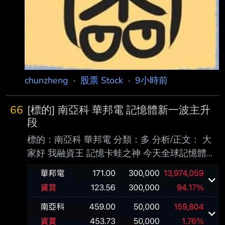
chunzheng
·
股票 Stock
·
9小時前
66
[標的] 南亞科 華邦電 記憶體新一波主升
段
標的：南亞科 華邦電 分類：多 分析/正文： 大
家好 我融資王 記憶卡蛙之神 今天全球記憶體大
跌 台股不跌 很明顯有人知道今晚美股記憶體大
反攻 閃迪盤前暴跌都是假的 記憶體暴力V轉 新
一波主升段開始 圖：上週四抄底華邦電 今天進
場南亞科 https://files.catbox.moe/hr1li8.png 進
退場機制： 短波30%停利 長波50%停利 不可能