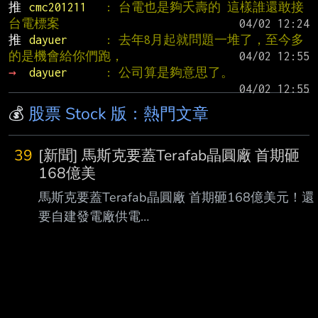
推 
cmc201211   
: 台電也是夠夭壽的 這樣誰還敢接
台電標案
推 
dayuer      
: 去年8月起就問題一堆了，至今多
的是機會給你們跑，
→ 
dayuer      
: 公司算是夠意思了。
💰
股票 Stock 版：熱門文章
39
[新聞] 馬斯克要蓋Terafab晶圓廠 首期砸
168億美
馬斯克要蓋Terafab晶圓廠 首期砸168億美元！還
要自建發電廠供電
https://udn.com/news/story/6811/9676350
2026-08-07 08:35 經濟日報 葉亭均 馬斯克的太
空公司SpaceX與電動車公司特斯拉（Tesla）初期
將投入168億美元，在美國德 州格萊姆斯郡
（Grimes County）興建名為Terafab的先進AI半