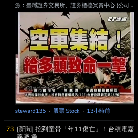
源：臺灣證券交易所、證券櫃檯買賣中心 (公司
名、網站名) 3. 網址：https://reurl.cc/E2xlzv
https://reurl.cc/V3AOXA (請善用縮網址工具) 4.
內文： 115年08月06日信用交易統計 項目 買進
賣出 現金(券)償還 前日餘額 今日餘額 融資(交易
單位) 361,806 300,476 4,257 8,901,189
8,958,262 融券(交易單位) 28,775 25,282
1,813 197
steward135
·
股票 Stock
·
13小時前
73
[新聞] 挖到童骨「年11傷亡」！台積電嘉
義廠 急