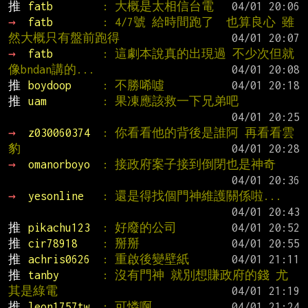
推 
fatb        
: 大概是太相信台電
→ 
fatb        
: 4/7號 給時間跑了  也算良心 雖
然大概只有盤前跑得
→ 
fatb        
: 這劇本說真的出現過 不少次但就
像bndan講的...
推 
boydoop     
: 不勝唏噓
推 
uam         
: 果凍應該救一下兄弟吧
→ 
z030060374  
: 你看看他的背後是誰阿 再看看雲
豹
→ 
omanorboyo  
: 接政府案子接到倒閉也是神奇
→ 
yesonline   
: 還是得找個門神維護關係啦...
推 
pikachu123  
: 好廢的公司
推 
cir78918    
: 掰掰
推 
achris0626  
: 重啟後變壁紙
推 
tanby       
: 沒有門神 就別想賺政府的錢 尤
其是綠電
推 
leon1757tw  
: 可憐啊