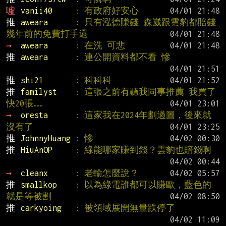
噓 
vanii40     
: 有政府好安心
推 
aweara      
: 只有泓德賺錢 森崴跟雲豹都賠錢 
幾年前的免費打手還
→ 
aweara      
: 在洗 可悲
推 
aweara      
: 連公開資料都不看 慘
推 
shi21       
: 科科科
推 
familyst    
: 這張之前有聽我同事推薦 我買了
快20張……
→ 
oresta      
: 這家我在2024年劃過圖，後來就
沒有了
推 
JohnnyHuang 
: 慘
推 
HiuAnOP     
: 綠能哪家賺到錢？雲豹也賠錢啊
→ 
cleanx      
: 老輸怎麼說？
推 
smallkop    
: 以為綠電誰都可以賺歐，藍色的
就是等被割
推 
carkyoing   
: 被領域展開無量跌停了