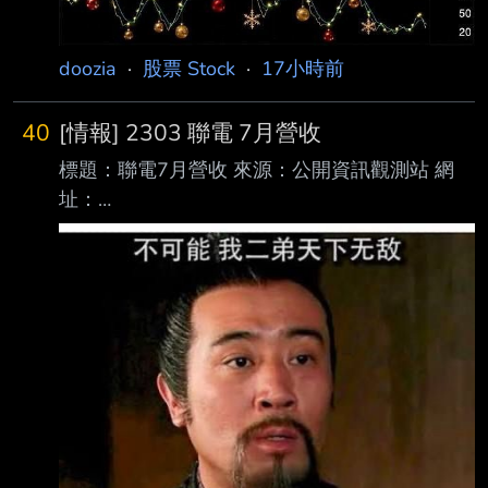
doozia
·
股票 Stock
·
17小時前
40
[情報] 2303 聯電 7月營收
標題：聯電7月營收 來源：公開資訊觀測站 網
址：
https://mopsov.twse.com.tw/mops/web/index 內
文： 本資料由 (上市公司) 聯電 公司提供 民國
115年07月 單位：新台幣仟元 項目 營業收入淨
額 本月： 23,844,045 去年同期： 20,040,049
增減金額： 3,803,996 增減百分比： 18.98 本
年累計： 153,614,609 去年累計：
136,656,663 增減金額： 16,957,946 增減百分
比： 12.41 備註/營收變化原因