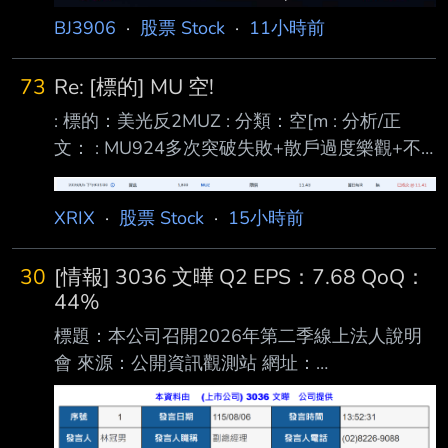
再跌 沒有停損空間 ----- Sent from PttX on my
BJ3906
·
股票 Stock
·
11小時前
iPhone -- 哥哥 用融資的成本計算的
https://files.
73
Re: [標的] MU 空!
: 標的：美光反2MUZ : 分類：空[m : 分析/正
文： : MU924多次突破失敗+散戶過度樂觀+不
認為已經突破下降趨勢 :
https://i.urusai.cc/OkagI.png : 進退場機制： :
XRIX
·
股票 Stock
·
15小時前
(喊多喊空者，必須有停損機制。 長期投資、討
論、心得類免填) : 進場:MUZ 11.4 (進太早了，
30
[情報] 3036 文曄 Q2 EPS：7.68 QoQ：
我是看著SOXL的線圖進的，結果沒想到MU今天
44%
有點強) : 退場:MUZ 10.45 : MU到861附近看情
標題：本公司召開2026年第二季線上法人說明
況分批止盈 861附近的支撐直接破了，那接下來
會 來源：公開資訊觀測站 網址：
往826附近看了 然後觀察看看繼續往下
https://mopsov.twse.com.tw/mops/web/t05sr01
_1 內文： https://i.urusai.cc/vQSHh.png
https://i.urusai.cc/eVhog.png 好像有點厲害@@