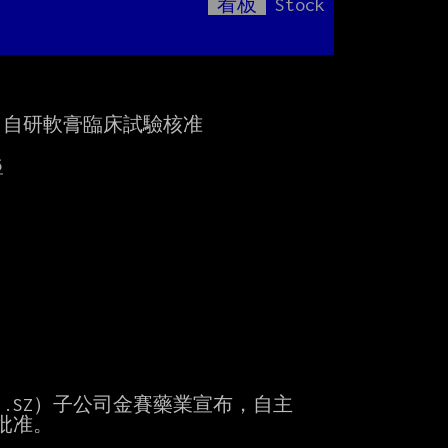
看板
Stock
Mute
子
自研軟膏臨床試驗核准

6
1.SZ）子公司金賽藥業宣布，自主

批准。
