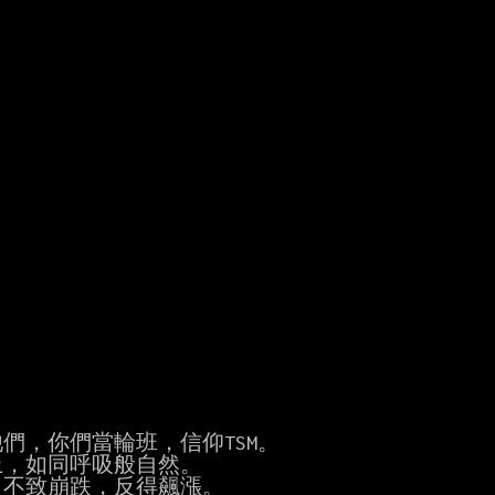
他們，你們當輪班，信仰TSM。

上，如同呼吸般自然。

，不致崩跌，反得飆漲。
