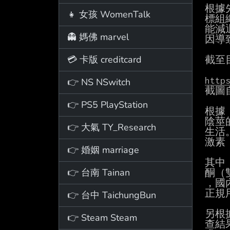
根據
👧 女孩 WomenTalk
標組
能減
👻 媽佛 marvel
因導
💳 卡版 creditcard
截至
http
👉 NS NSwitch
截圖
👉 PS5 PlayStation
根據
陰莖
👉 大氣 TY_Research
生活
激素
👉 婚姻 marriage
其中
👉 台南 Tainan
酮（
，國
正規
👉 台中 TaichungBun
另根
👉 Steam Steam
查結