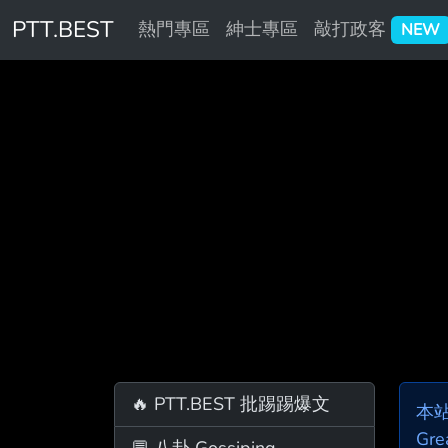
PTT.BEST
熱門專區
紳士專區
敲打政客
NEW
🔥 PTT.BEST 批踢踢爆文
本
Gre
💬 八卦 Gossiping