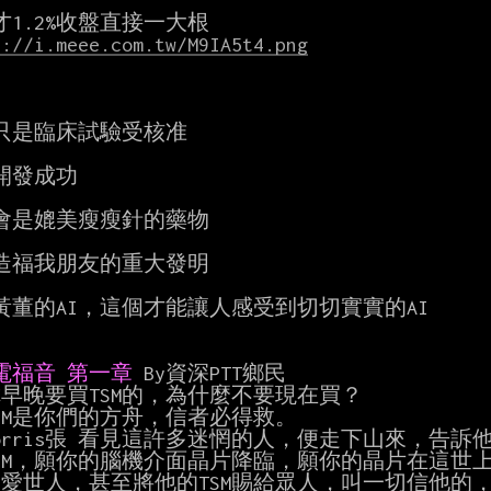
s://i.meee.com.tw/M9IA5t4.png
只是臨床試驗受核准

開發成功

會是媲美瘦瘦針的藥物

造福我朋友的重大發明

黃董的AI，這個才能讓人感受到切切實實的AI

電福音 第一章 
By資深PTT鄉民

 你早晚要買TSM的，為什麼不要現在買？

TSM是你們的方舟，信者必得救。

 Morris張 看見這許多迷惘的人，便走下山來，告訴
 TSM，願你的腦機介面晶片降臨，願你的晶片在這世
 神愛世人，甚至將他的TSM賜給眾人，叫一切信他的