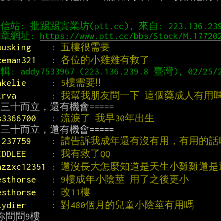
信站: 批踢踢實業坊(ptt.cc), 來自: 223.136.23
章網址: 
https://www.ptt.cc/bbs/Stock/M.17720
ousking    
: 五樓很需要
ceman321   
: 各位的小雞雞有救了
: addy7533967 (223.136.239.8 臺灣), 02/25/2
akelie     
: 5樓需要‼
irva       
: 我幫我朋友問一下 這個藥成人有用
s3366700   
: 流淚了 我早30年出生
1237759    
: 請告訴我成年還有沒有用，有用的話
IDDLEE     
: 我有救了QQ
azzxc12351 
: 還沒長大怎麼知道是天生小雞雞還是
esthorse   
: 9樓成年小陰莖 用了之後更小
esthorse   
: 改11樓
kydier     
: 對480個月的兒童小陰莖有用嗎