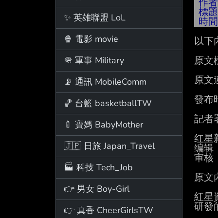
作
標
✨ 英雄聯盟 LoL
時
🍿 電影 movie
以下
🪖 軍事 Military
原文
原文
📡 通訊 MobileComm
發布時間
🏀 台籃 basketballTW
記者
🍼 寶媽 BabyMother
红星
🇯🇵 日旅 Japan_Travel
编辑 
审核 
🏭 科技 Tech_Job
原文
👉 男女 Boy-Girl
紅星
研發
👉 真香 CheerGirlsTW