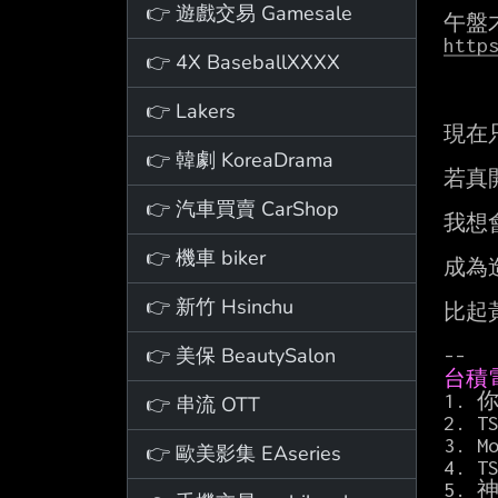
👉 遊戲交易 Gamesale
http
👉 4X BaseballXXXX
👉 Lakers
現在
👉 韓劇 KoreaDrama
若真
👉 汽車買賣 CarShop
我想
👉 機車 biker
成為
👉 新竹 Hsinchu
比起
👉 美保 BeautySalon
台積
1.
👉 串流 OTT
2. 
3.
👉 歐美影集 EAseries
4.
5.