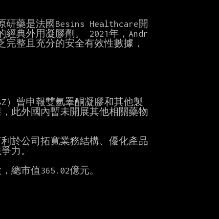
法國Besins Healthcare開

典外用凝膠劑。 2021年，Andr

乏完整且充分的安全有效性數據，

.SZ）曾申報雙氫睪酮凝膠和其他製

，此外國內暫未開展其他相關藥物

利於公司拓寬業務結構、優化產品

爭力。

，總市值365.02億元。
