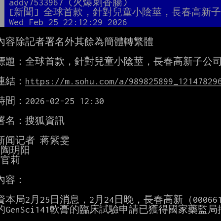
者
addy7533967 (火爆刺香腸)
題
[新聞] 全球首款，針對兒童小陰莖，長春高新
間
Wed Feb 25 22:12:29 2026
內容除記者署名外其餘為簡體轉繁體

標題：全球首款，針對兒童小陰莖，長春高新子公司
連結：
https://m.sohu.com/a/989825899_12147829
：2026-02-25 12:30

署名：搜狐資訊

新闻记者 蒋紫雯

陶玥阳

官莉

內容：

資本局2月25日消息，2月24日晚，長春高新（00066
的GenSci141軟膏的臨床試驗申請已獲得國家藥監局