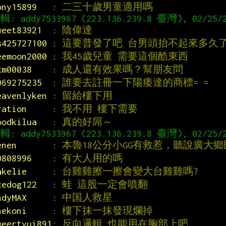
ony15899   
: 二三十歲男童適用嗎
: addy7533967 (223.136.239.8 臺灣), 02/25/2
weet83921  
: 陰偉達
s425727100 
: 這要普發了吧 台男頭抬不起來多久
eemoon2000 
: 我45歲兒童 需要這個酷東西
xm00038    
: 成人還有效果嗎？幫朋友問
069275235  
: 誰要去註冊一下陽痿達的商標= =
eavenlyken 
: 留給樓下用
ration     
: 我不用 樓下需要
oodkilua   
: 真的好屌～
: addy7533967 (223.136.239.8 臺灣), 02/25/2
enen       
: 本魯18公分小GG有救惹，聽說廣大鄉民
0808996    
: 有大人用的嗎
akelie     
: 台雞雞擦一擦會變大台雞雞嗎?
cedog122   
: 蛙 這股一定會噴翻
ndyMAX     
: 中国人救星
nekoni     
: 樓下抹一抹發現爛掉
weertyui891
: 反向邏輯 也能用在胸部上吧