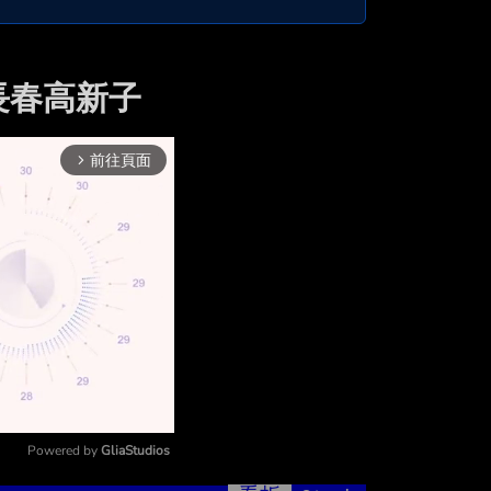
長春高新子
前往頁面
arrow_forward_ios
Powered by 
GliaStudios