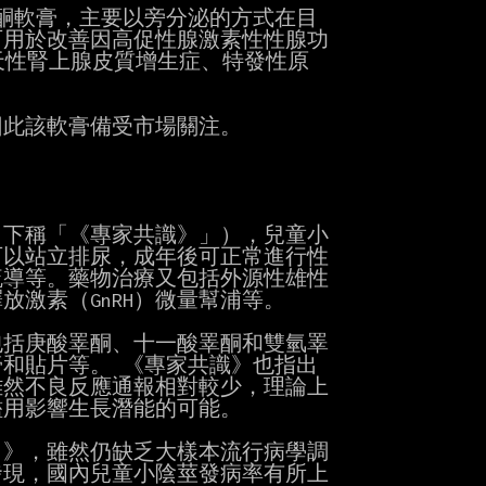
睪酮軟膏，主要以旁分泌的方式在目

可用於改善因高促性腺激素性性腺功

天性腎上腺皮質增生症、特發性原

此該軟膏備受市場關注。

（下稱「《專家共識》」），兒童小

以站立排尿，成年後可正常進行性

導等。藥物治療又包括外源性雄性

激素（GnRH）微量幫浦等。

括庚酸睪酮、十一酸睪酮和雙氫睪

和貼片等。 《專家共識》也指出

然不良反應通報相對較少，理論上

用影響生長潛能的可能。

）》，雖然仍缺乏大樣本流行病學調

現，國內兒童小陰莖發病率有所上
