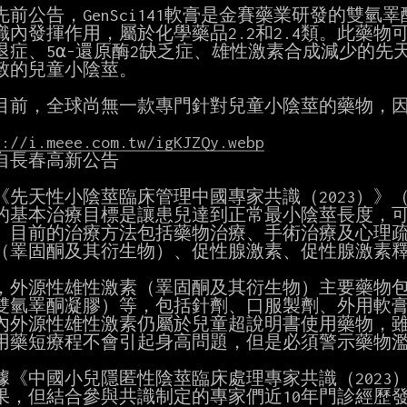
先前公告，GenSci141軟膏是金賽藥業研發的雙氫
織內發揮作用，屬於化學藥品2.2和2.4類。此藥物
退症、5α-還原酶2缺乏症、雄性激素合成減少的先
致的兒童小陰莖。

目前，全球尚無一款專門針對兒童小陰莖的藥物，因
s://i.meee.com.tw/igKJZQy.webp
自長春高新公告

《先天性小陰莖臨床管理中國專家共識（2023）》
的基本治療目標是讓患兒達到正常最小陰莖長度，可
。目前的治療方法包括藥物治療、手術治療及心理疏
（睪固酮及其衍生物）、促性腺激素、促性腺激素釋放
，外源性雄性激素（睪固酮及其衍生物）主要藥物包
雙氫睪酮凝膠）等，包括針劑、口服製劑、外用軟膏
內外源性雄性激素仍屬於兒童超說明書使用藥物，雖
用藥短療程不會引起身高問題，但是必須警示藥物濫
據《中國小兒隱匿性陰莖臨床處理專家共識（2023
果，但結合參與共識制定的專家們近10年門診經歷發