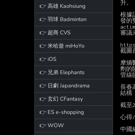
升。

👉 高雄 Kaohsiung
根據註
👉 羽球 Badminton
發的雙
ac
👉 超商 CVS
審議
http
👉 米哈遊 miHoYo
截圖
👉 iOS
摩熵
劑的
👉 兄弟 Elephants
管線
👉 日劇 Japandrama
長春
結構
👉 玄幻 CFantasy
截至2
👉 ES e-shopping
心得/
👉 WOW
中國