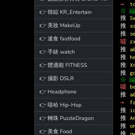
→ 
t
※ 編輯
👉 韓綜 KR_Entertain
推 
S
👉 美妝 MakeUp
推 
s
推 
s
👉 速食 fastfood
噓 
z
推 
a
👉 手錶 watch
推 
h
👉 體適能 FITNESS
推 
X
推 
g
👉 攝影 DSLR
※ 編輯
噓 
b
👉 Headphone
推 
a
→ 
f
👉 嘻哈 Hip-Hop
推 
i
👉 轉珠 PuzzleDragon
推 
A
推 
o
👉 美食 Food
推 
q