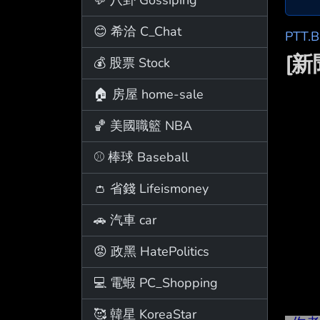
😊 希洽 C_Chat
PTT.
[
💰 股票 Stock
🏠 房屋 home-sale
🏀 美國職籃 NBA
⚾ 棒球 Baseball
👛 省錢 Lifeismoney
🚗 汽車 car
😡 政黑 HatePolitics
💻 電蝦 PC_Shopping
🥰 韓星 KoreaStar