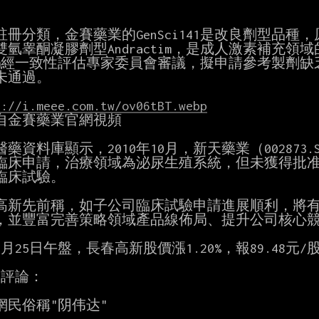
冊分類，金賽藥業的GenSci141是改良劑型品種，原研藥是
氫睾酮凝膠劑型Andractim，是成人激素補充領域的經
tim經一致性評估專家委員會審議，擬申請參考製劑缺
未通過。

s://i.meee.com.tw/ov06tBT.webp
自金賽藥業官網視頻

醫藥資料庫顯示，2010年10月，新天藥業（002873
臨床申請，治療領域為泌尿生殖系統，但未獲得批准
臨床試驗。

高新先前稱，如子公司臨床試驗申請進展順利，將有
，並豐富完善策略領域產品線佈局、提升公司核心競
月25日午盤，長春高新股價漲1.20%，報89.48元/股
評論：

網民俗稱"阴伟达"
