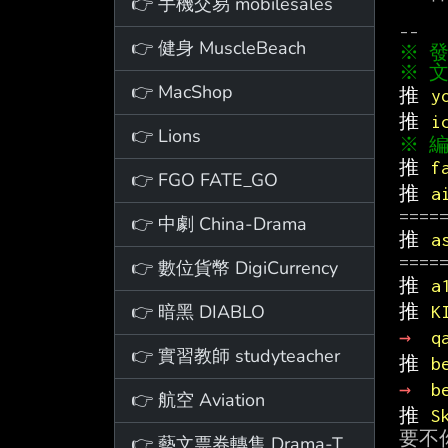
👉 手機交易 mobilesales
👉 健身 MuscleBeach
※ 發
※ 文
👉 MacShop
推 
y
推 
i
👉 Lions
※ 編輯
推 
f
👉 FGO FATE_GO
推 
a
👉 中劇 China-Drama
推 
a
👉 數位貨幣 DigiCurrency
推 
a
👉 暗黑 DIABLO
推 
K
→ 
q
👉 實習教師 studyteacher
推 
b
→ 
b
👉 航空 Aviation
推 
S
👉 藝文票券轉售 Drama-Ticket