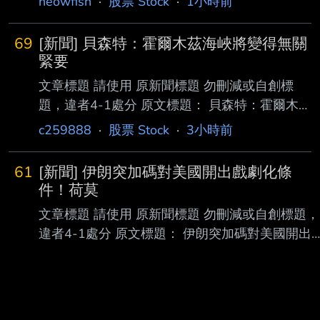
neowfish
·
股票 Stock
·
1小時前
603 發布時間： 2026/08/09 12:52 記者署名：
〔記者歐祥義／台北報導〕 原文內容： 延宕多
69
[新聞] 貝森特：霍爾木茲海峽將變得無關
時的龍潭科學園區擴建計畫（龍科三期）已重
緊要
啟，預計開發範圍約104公頃，提供 約46公頃
文章標題 請使用 原新聞標題 勿刪減或自創標
產業用地。據下游供應鏈人士表示，龍科三期一
題，違者4-1處分 原文標題： 貝森特：霍爾木茲
旦開發完成，台積電可望進駐 1.4奈米廠及先進
海峽將變得無關緊要 請勿刪減或自創標題，違
c259888
·
股票 Stock
·
3小時前
封裝等共五座工廠。 竹科管理局原規劃擴建龍
者4-1處分，此行請刪除 原文連結：
科三期，並將徵收158.
https://www.epochtimes.com/b5/26/8/8/n1482
61
[新聞] 伊朗突加碼對美國開出戲劇化條
6005.htm/amp 網址超過一行，請用縮網址，連
件！荷莫
結不能點擊者板規 1-2-2 處分。 發布時間： 更
文章標題 請使用 原新聞標題 勿刪減或自創標題，
新: 2026年08月09日 5:20 AM 請勿張貼超過3
違者4-1處分 原文標題： 伊朗突加碼對美國開出
天新聞 記者署名： 大紀元記者張婷 原文內容：
戲劇化條件！荷莫茲海峽協議恐生變 原文連結：
美國財政部長斯科特‧貝森特（Scott
https://udn.com/news/amp/story/124061/96797
77 發布時間： 2026-8/9 記者署名：盧思綸 原文
內容： 美聯社報導，德黑蘭向美國提出一系列戲