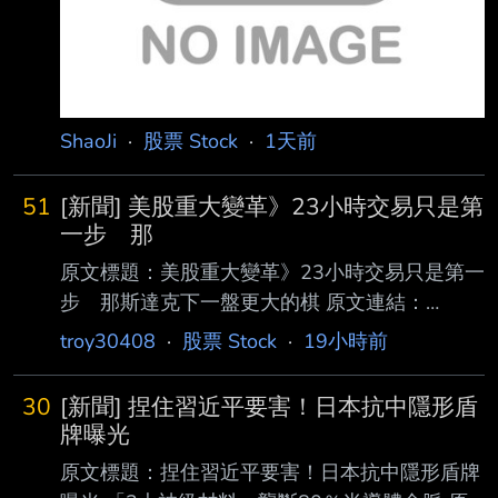
頭進場玩的 至今南電數度超車欣興 我也
ShaoJi
·
股票 Stock
·
1天前
51
[新聞] 美股重大變革》23小時交易只是第
一步 那
原文標題：美股重大變革》23小時交易只是第一
步 那斯達克下一盤更大的棋 原文連結：
https://www.peoplenews.tw/articles/economic-
troy30408
·
股票 Stock
·
19小時前
news/48590 發布時間：2026-08-08 記者署
名：蕭 雅雯 原文內容： 美國證券交易委員會
30
[新聞] 捏住習近平要害！日本抗中隱形盾
（SEC）主席阿特金斯（Paul Atkins）接受
牌曝光
《Yahoo Finance》專訪 時表示，SEC將於今年
原文標題：捏住習近平要害！日本抗中隱形盾牌
秋天展開研究，探討推動美股每週5天、每天23