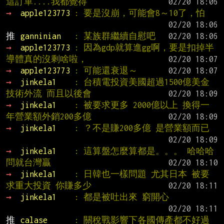
這訂單....我都覺得
→ 
apple123773 
: 要是沒崩，可能會8～10了，怕
推 
ganninian   
: 某族群繼續自慰吧
→ 
apple123773 
: 因為gdp就算進gg啊，要是扣掉半
導體真的沒剩啥啦，
→ 
apple123773 
: 可能還衰退～
→ 
jinkela1    
: 台積電投資美國超過1500億美金 
技術外流 而且以後會
→ 
jinkela1    
: 被要求更多 2000億以上 換得一
年營業額外銷200多億
→ 
jinkela1    
: ？不是賺200多億 是營業額而已
→ 
jinkela1    
: 這算盤怎麼算都是。。。 哈哈哈 
問就台灣贏
→ 
jinkela1    
: 日韓也一樣問題 尤其日本 被要
求重大投資 你賺多少
→ 
jinkela1    
: 都是被吐出來 窮開心
推 
calase      
: 關稅戰影響下各國傳產都不好過