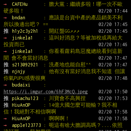
→ 
CAFEHu      
: 膽大黨：繼續多啦！哪一次不歐
硬多啦！
→ 
bndan       
: 應該是台資中產的產品銷美不利 
所以換邊出吧？ ==
推 
h1y2c3y2h1  
: 開紅盤GG↗↗↗
→ 
jinkela1    
: 這叫好消息？等被加稅或再給大
投資而已
→ 
jinkela1    
: 你看看蘿莉島惡魔總統看到這新
聞 會不會當好消息
推 
s213092921  
: 洗產地也能自慰^^
推 
njnjy       
: 他有沒有當好消息我不知道 但讓
你氣PUPU感覺很爽
→ 
budaixi     
: 
https://i.imgur.com/6hF3McQ.jpeg
推 
pikachu123  
: 川寶會不高興捏
推 
HiuAnOP     
: 14億大國怎麼可能輸？我不相
信！我絕對不相信啊啊
→ 
HiuAnOP     
: 啊啊啊！
→ 
apple123773 
: 呃這有啥大膽調高嗎？....依照