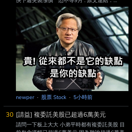
快下週突襲漲價 恐不等9月 : 原文連結：
https://3c.ltn.com.tw/news/67137 : 發布時間：
2026/08/08 10:20 : 記者署名：吳佩樺 : 原文內
容： : 市場普遍預期，蘋果將在9月發表會調漲
iPhone 18 Pro系列等新機售價，屆時也不排除
連 : 帶調整舊款iPhone價格。不過，最新爆料指
出，iPhone 17系列可能不用等到9月，最快下 :
週就會提前漲價。 : 微博爆料iPhone 17下週就
漲？
newper
·
股票 Stock
·
5小時前
30
[請益] 複委託美股已超過6萬美元
請問一下板上大大 小弟平時都有複委託美股 目