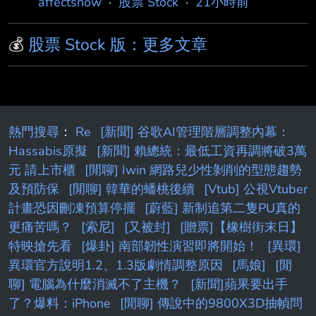
affectsnow
·
股票 Stock
·
21小時前
41~43元 如果後面8~12月跟7月差不多 全年有
望400以上 基本上跟群聯就是EPS冠亞軍了 但是
💰
股票 Stock 版：更多文章
就連華邦電、南亞科 以目前今年上半年EPS來看
PE都可以給到10倍 宜鼎跟群聯PE只給4~5
倍？！ 更別提群聯宜鼎這種不太算完全吃低價
庫存的記憶體廠 這些都先放一邊 現在想討論的
是 如果明年發放股利時 會造成高股息ETF大買
熱門搜尋
：
Re
[新聞] 谷歌AI管理階層調整內幕：
盤的產生 進而推高股價嗎
Hassabis原擬
[新聞] 賴總統：最低工資再調將破3萬
元 請上市櫃
[閒聊] Iwin 網路兒少性剝削的型態趨勢
及預防保
[閒聊] 韓華的蟠桃後續
[Vtub] 公視Vtuber
計畫恐因刪凍預算停擺
[蔚藍] 新制追第二隻PU真的
更痛苦嗎？
[索尼]
[又被封]
[贈票]【橡樹街末日】
特映搶先看
[爆卦] 南部韌性演習即將開始！
[異環]
異環官方說明1.2、1.3版劇情調整原因
[馬娘]
[閒
聊] 電腦為什麼消滅不了主機？
[新聞]蘋果要出手
了？爆料：iPhone
[閒聊] 傳說中的9800X3D抽幀問