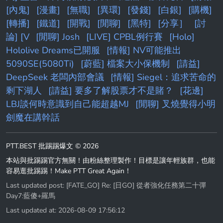
[內鬼]
[漫畫]
[無職]
[異環]
[發錢]
[白銀]
[購機]
[轉播]
[鐵道]
[開戰]
[閒聊]
[黑特]
[分享］
[討
論] [V
[閒聊] Josh
[LIVE] CPBL例行賽
[Holo]
Hololive Dreams已開服
[情報] NV可能推出
5090SE(5080Ti)
[蔚藍] 檔案大小保機制
[請益]
DeepSeek 老闆內部會議
[情報] Siegel：追求苦命的
剩下湖人
[請益] 要多了解股票才不是賭？
[花邊]
LBJ談何時意識到自己能超越MJ
[閒聊] 叉燒覺得小明
劍魔在講幹話
PTT.BEST 批踢踢爆文 © 2026
本站與批踢踢官方無關！由粉絲整理製作！目標是讓年輕族群，也能
容易逛批踢踢！Make PTT Great Again！
Last updated post:
[FATE_GO] Re: [日GO] 從者強化任務第二十彈
Day7:藍傻+羅馬
Last updated at: 2026-08-09 17:56:12