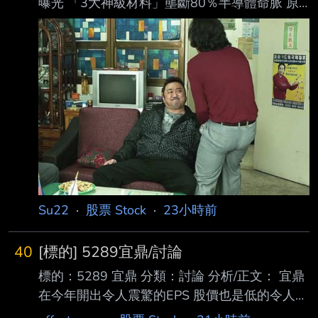
曝光 「3大神級材料」壟斷80％半導體命脈 原
小時交易；另一方面 ，那斯達克（Nasdaq）已
文連結：
率先宣布，「全球交易時間」（Glo
https://ec.ltn.com.tw/article/breakingnews/5531
428 發布時間：2026/08/07 16:09 記者署名：
原文內容： 日本憑藉在半導體與高科技關鍵材
料領域的絕對壟斷地位，成為全球科技供應鏈中
不可或 缺的「咽喉要道」。專家表示，面對中
國頻繁的軍事威懾與網路攻擊，日本手中掌握的
光 阻劑、高純度氟化氫以及氟化聚醯亞胺3種不
可替代的先進材料，全球市佔率高達70%至 9
Su22
·
股票 Stock
·
23小時前
40
[標的] 5289宜鼎/討論
標的：5289 宜鼎 分類：討論 分析/正文： 宜鼎
在今年開出令人震驚的EPS 股價也是低的令人震
驚 Q1 57.49元、Q2 108.93元 7月推估大概是