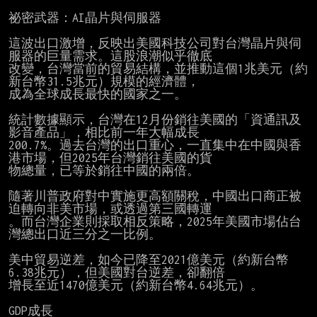
祕密武器：AI晶片與伺服器

這波出口激增，反映出美國科技公司對台灣晶片與伺
服器的巨量需求。這股浪潮似乎徹底

改變，台灣當前的貿易結構，並推動這個1兆美元（約
新台幣31.5兆元）規模的經濟體，

成為全球成長最快的國家之一。

統計數據顯示，台灣在12月份銷往美國的「資通訊及
影音產品」，相比前一年大幅成長

200.7%。過去台灣的出口重心，一直集中在中國與香
港市場，但2025年台灣銷往美國的貨

物總量，已等於銷往中國的兩倍。

隨著川普政府對中實施更高額關稅，中國出口商正被
迫轉向非美市場，或透過第三國轉運

。而台灣企業則採取相反策略，2025年美國市場佔台
灣總出口近三分之一比例。

美中貿易逆差，如今已降至2021億美元（約新台幣
6.38兆元），但美國對台逆差，卻翻倍

增長至近1470億美元（約新台幣4.64兆元）。

GDP成長
