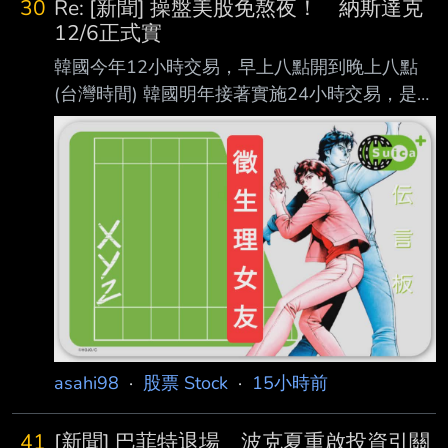
30
Re: [新聞] 操盤美股免熬夜！ 納斯達克
罷工 包括停止研發核心產品Gemini 有受訪者表
12/6正式實
示就是因為幾年前Google拒絕過五角大廈合約
韓國今年12小時交易，早上八點開到晚上八點
才加入DeepMind 同時 持有Alphabet約22億美
(台灣時間) 韓國明年接著實施24小時交易，是對
元股份的股東聯盟致函Google母公司 要求召開
接國際，想吸引更多資金進韓國 納斯達克年初
會議並提高Google雲端和人工智慧在「高風
有說要23小時，改的速度很快年底就有 至於亞
險」環境下部署的透明度
洲納斯達克，其實是在韓國，早在1996年七月
就成立了 https://reurl.cc/zOrE20 韓國的創業板
市場，成立於1996年7月 隸屬於韓國交易所，
上市公司總市值位居世界第四
https://reurl.cc/lnZ2kd 這是它的指數 韓國
KOSDAQ指數 追蹤在KOSDAQ上市的科技和中
小型企業 反映韓國科技和創新行
asahi98
·
股票 Stock
·
15小時前
41
[新聞] 巴菲特退場 波克夏重啟投資引關