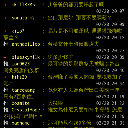
→ 
mkill8385   
: 川爸爸的鐮刀要舉起了嗎..
→ 
sonatafm2   
: 出口那麼好 那要不要調薪？
→ 
kilo7       
: 晶片是不用船運膩 通通搭飛機咁
蕪盒？
推 
anthaeilleo 
: 台積電什麼時候搬過去
→ 
blueskymilk 
: 送多少錢了
推 
lon0623     
: 最可憐的是那群整天被騙以為台
灣要完蛋的族群
→ 
hihi29      
: 台灣賺了美國人的錢 關稅要加了
吧==
推 
tarcowang   
: 竟然有人以為台灣出口美國一年
只有2百多億。
推 
cosmite     
: 太猛啦
推 
CrystalHope 
: 推文為什麼又要扣掉半導體 怎麼
不扣掉自己啊= =
推 
badname     
: 那可能只有200多億