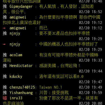
積零股仔只想低調賺
推 
Gipmydanger 
: 有人氣憤，有人發財，認知差
異，很公平。
推 
amigowei    
: 為什麼要扣半導體啊 那你們中國
扣掉北上廣深也還好
→ 
amigowei    
: 而已
推 
njnjy       
: 要不要3C產品也扣掉半導體
→ 
njnjy       
: 中國的機器人也扣掉半導體好了
推 
acolam      
: 有沒有可能半導體外都是中國轉
運站
推 
Heedictator 
: 感謝美國，台灣起飛！
推 
kducky      
: 過年還有笑話可以看0.0
推 
chenzu740125
: Taiwan NO.1
推 
Yishanhuang 
: 川普：接受挑戰
噓 
inru33      
: 別傻了那次不是講一半，就算有
也是綠油油