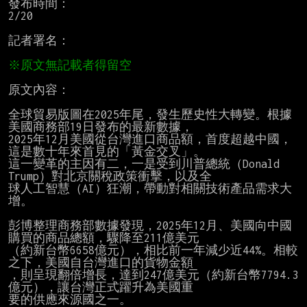
發布時間：

2/20

記者署名：

原文內容：

全球貿易版圖在2025年尾，發生歷史性大轉變。根據
美國商務部19日發布的最新數據，

2025年12月美國從台灣進口商品額，首度超越中國，
這是數十年來首見的「黃金交叉」。

這一變革的主因有二，一是受到川普總統（Donald 
Trump）對北京關稅政策衝擊，以及全

球人工智慧（AI）狂潮，帶動對相關技術產品需求大
增。

彭博整理商務部數據發現，2025年12月、美國向中國
購買的商品總額，驟降至211億美元

（約新台幣6658億元），相比前一年減少近44%。相較
之下，美國自台灣進口的貨物金額

，則呈現翻倍增長，達到247億美元（約新台幣7794.3
億元），讓台灣正式躍升為美國重

要的供應來源國之一。
