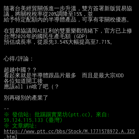
隨著台美經貿關係進一步升溫，雙方簽署新版貿易協
議，將關稅稅率從20%調降至15%，並

給予特定配額內的半導體產品，可享有零關稅優惠。

在貿易協議與AI紅利的雙重樂觀情緒下，官方已上修
台灣2026年的國民生產毛額（GDP）

預估成長率，從原先3.54%大幅提高至7.71%。

心得/評論：

超越中國？？

看起來就是半導體跟晶片最多  而且是最大宗XDD

各位知道開工後

應該all in啥了吧（？

別再碰別的產業了

※ 發信站: 批踢踢實業坊(ptt.cc), 來自: 
※ 文章網址: 
https://www.ptt.cc/bbs/Stock/M.1771578972.A.325
.html