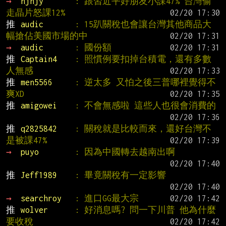
→ 
njnjy       
: 跟習近平好朋友小課47% 台灣偷
走晶片怒課12%
推 
audic       
: 15趴關稅也會讓台灣其他商品大
幅搶佔美國市場的中
→ 
audic       
: 國份額
推 
Captain4    
: 照慣例要扣掉台積電，還有多數
人無感
推 
men5566     
: 逆太多 又怕之後三普哪裡覺得不
爽XD
推 
amigowei    
: 不會無感啦 這些人也很會消費的
推 
q2825842    
: 關稅就是比較而來，還好台灣不
是被課47%
→ 
puyo        
: 因為中國轉去越南出啊
推 
Jeff1989    
: 畢竟關稅有一定影響
→ 
searchroy   
: 進口GG最大宗
推 
wolver      
: 好消息嗎? 問一下川普 他為什麼
要收稅