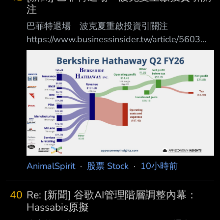
注
巴菲特退場 波克夏重啟投資引關注
https://www.businessinsider.tw/article/5603
Aug 08, 2026, 06:22 PM Lauren Edmonds 波
克夏新任執行長阿貝爾一改巴菲特囤積現金策
略。最新財報揭示，公司龐大現金儲備已用 於
回購股票與投資，標誌著策略由守轉攻，進入新
篇章。 在擔任波克夏海瑟威執行長的最後幾
年，華倫・巴菲特大量囤積現金。 在巴菲特於
今年稍早退休之前，公司手頭現金接近 4,000 億
美元。 如今，新任執行長葛瑞格・阿貝爾
（Greg Ab
AnimalSpirit
·
股票 Stock
·
10小時前
40
Re: [新聞] 谷歌AI管理階層調整內幕：
Hassabis原擬