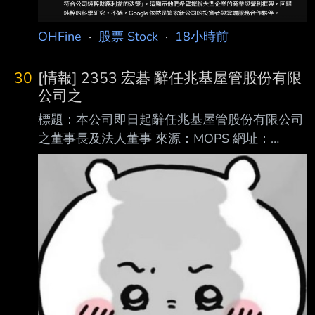
Hassabis 原計劃與 Jeff Dean 在同一時間
OHFine
·
股票 Stock
·
18小時前
30
[情報] 2353 宏碁 辭任兆基屋管股份有限
公司之
標題：本公司即日起辭任兆基屋管股份有限公司
之董事長及法人董事 來源：MOPS 網址：
https://mops.twse.com.tw/mops/#/web/t146sb
05?companyId=2353 內文： 1.事實發生
日:115/08/07 2.公司名稱:宏碁股份有限公司 3.
與公司關係(請輸入本公司或子公司):本公司 4.相
互持股比例:不適用 5.發生緣由:無 6.因應措施:無
7.其他應敘明事項(若事件發生或決議之主體係屬
公開發行以上公司，本則重大訊息同時 符合證
券交易法施行細則第7條第9款所定