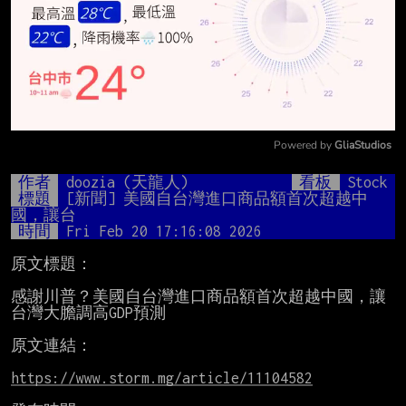
Powered by 
GliaStudios
Mute
作者
doozia (天龍人)
看板
Stock
標題
[新聞] 美國自台灣進口商品額首次超越中
國，讓台
時間
Fri Feb 20 17:16:08 2026
原文標題：

感謝川普？美國自台灣進口商品額首次超越中國，讓
台灣大膽調高GDP預測

原文連結：

https://www.storm.mg/article/11104582