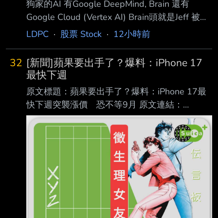
狗家的AI 有Google DeepMind, Brain 還有
Google Cloud (Vertex AI) Brain頭就是Jeff 被
DeepMind Demis重組Hassabis帶後 Jeff就權力
LDPC
·
股票 Stock
·
12小時前
下降很多 兩個月前在gemini模型聽到落後御二
家後 pre-train部門要求更多算力把一堆post-
32
[新聞]蘋果要出手了？爆料：iPhone 17
train (*pre-train決定了foundation model基礎
最快下週
post-train決定模型有多聰明)卡搶走 造就post-
原文標題：蘋果要出手了？爆料：iPhone 17最
train人沒卡可用 跑去帶老婆放假 @@ 本以為要
快下週突襲漲價 恐不等9月 原文連結：
憋大招
https://3c.ltn.com.tw/news/67137 發布時間：
2026/08/08 10:20 記者署名：吳佩樺 原文內
容： 市場普遍預期，蘋果將在9月發表會調漲
iPhone 18 Pro系列等新機售價，屆時也不排除
連 帶調整舊款iPhone價格。不過，最新爆料指
出，iPhone 17系列可能不用等到9月，最快下
週就會提前漲價。 微博爆料iPhone 17下週就
漲？ 中國微博知名爆料帳號「定焦數碼」最新