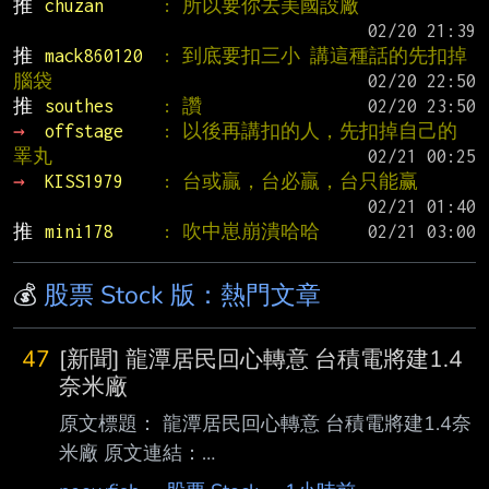
推 
chuzan      
: 所以要你去美國設廠
推 
mack860120  
: 到底要扣三小 講這種話的先扣掉
腦袋
推 
southes     
: 讚
→ 
offstage    
: 以後再講扣的人，先扣掉自己的
睪丸
→ 
KISS1979    
: 台或贏，台必贏，台只能赢
推 
mini178     
: 吹中崽崩潰哈哈
💰
股票 Stock 版：熱門文章
47
[新聞] 龍潭居民回心轉意 台積電將建1.4
奈米廠
原文標題： 龍潭居民回心轉意 台積電將建1.4奈
米廠 原文連結：
https://ec.ltn.com.tw/article/breakingnews/5533