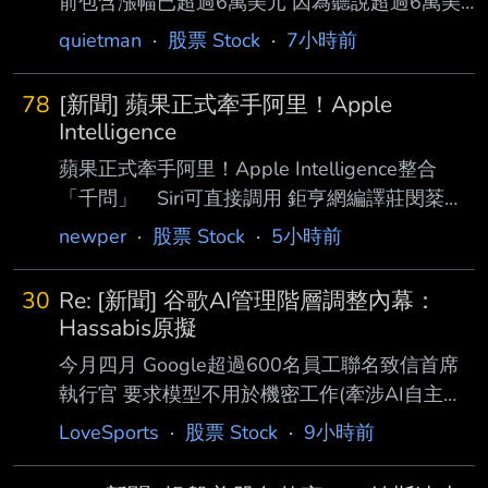
前包含漲幅已超過6萬美元 因為聽說超過6萬美
未來會有遺產稅的問題 (有小孩需考慮） 我是買
quietman
·
股票 Stock
·
7小時前
VOO和VT 目前有在考慮美股複委託先不要定扣
改投資00646和009826 還是板上大大有其他建
78
[新聞] 蘋果正式牽手阿里！Apple
議嗎？ 因為也還在考慮 求建議 感謝各位大大的
Intelligence
建議 小弟補充一下 1. 我說的是被美國課遺產稅
蘋果正式牽手阿里！Apple Intelligence整合
在台灣該繳多少就繳多少 2. 還在世的時候 會希
「千問」 Siri可直接調用 鉅亨網編譯莊閔棻
望主控權在自己身上 未來過世遺產才給小孩 或
2026-08-08 21:10
newper
·
股票 Stock
·
5小時前
是再老一點才考慮分年贈與 目前40歲 小朋友也
https://news.cnyes.com/news/id/6566558 蘋果
還小 只是想了解超過六萬美後的規劃 3.
(AAPL-US) 與阿里巴巴 (09988-HK) 的人工智
30
Re: [新聞] 谷歌AI管理階層調整內幕：
慧（AI）合作，如今已不再只是傳聞 或監管文
Hassabis原擬
件上的字眼，而是實際寫進了蘋果官方的產品說
今月四月 Google超過600名員工聯名致信首席
明之中。 近日有網友發現，蘋果中國官網的
執行官 要求模型不用於機密工作(牽涉AI自主武
《Mac 使用手冊》新增一個頁面，標題直白寫著
器、大規模監控) 今年五月 DeepMind為了上述
LoveSports
·
股票 Stock
·
9小時前
「在 Mac 上配合蘋果智慧使用通義千問」。 這
目的(向公司施壓)開始籌組工會 其中參與者向媒
代表，
體表示 如果公司拒絕 他們將會發起抗議與研發