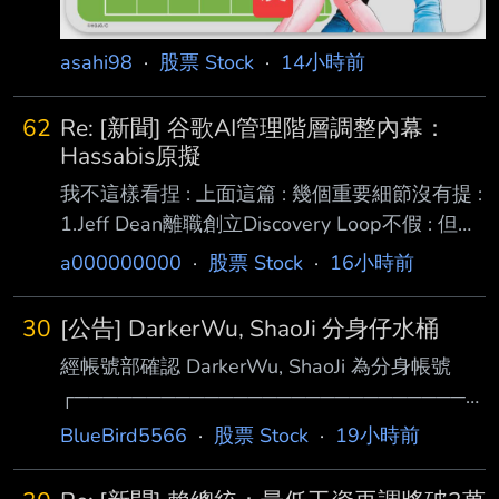
asahi98
·
股票 Stock
·
14小時前
62
Re: [新聞] 谷歌AI管理階層調整內幕：
Hassabis原擬
我不這樣看捏 : 上面這篇 : 幾個重要細節沒有提 :
1.Jeff Dean離職創立Discovery Loop不假 : 但母
公司GOOGLE是其重要投資人 : 且提供
a000000000
·
股票 Stock
·
16小時前
Discovery Loop所需計算雲端資源 : 雙方簽署技
術分享協議 : 因此這並非是叛逃事件 這種事情叫
30
[公告] DarkerWu, ShaoJi 分身仔水桶
做外放 蔡力行從GG跑去GG旗下的大腸能 請問
經帳號部確認 DarkerWu, ShaoJi 為分身帳號
蔡力行hen喜歡大腸嗎? : 另外補個人想法 :
┌────────────────────────────
GOOGL是我個人重要持股之一 : 因此也時常關
─────────┐ │ 文章代碼(AID): #1gTpPgRs
心他的進度跟消息 : 現在壞消息滿天飛 : 目前也
BlueBird5566
·
股票 Stock
·
19小時前
(ID_Multi) [ptt.cc] Re: [申請] 多重帳號查詢 (St │
是一直在巴菲特防線上掙扎 : 相對可能
│ 文章網址: