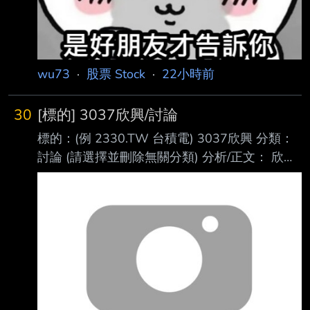
wu73
·
股票 Stock
·
22小時前
30
[標的] 3037欣興/討論
標的：(例 2330.TW 台積電) 3037欣興 分類：
討論 (請選擇並刪除無關分類) 分析/正文： 欣興
法說會也來分析一篇內容 先回應藍鳥大 因為文
章主要內容是分析法說會資料 阿人家法說會就
是講有多好 人家講甚麼我就分析甚麼 另外我本
來長期持有看多的就是欣興、南亞科跟華邦電沒
錯 但多文已經發過了 現在就是專心把法說會剝
開來解析給大家 欣興是載板三雄的龍頭 特色是
1.技術最強 2.ABF載板佔比最高(其他家有比較多
的BT載板) 以前發多文的時候說過 我是200元出