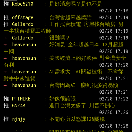
推 
Kobe5210    
: 是好消息嗎？是也不是
推 
offstage    
: 台灣會越來越聽話
推 
Gallardo    
: 工作找台積電 房屋找台積房 另
一半找台積電工程師
→ 
Gallardo    
: 很難嗎？
→ 
heavensun   
: 好消息 全年超越日本 12月超越
中國
→ 
heavensun   
: 美國經濟上的好夥伴 對台灣安全
有利
→ 
heavensun   
: AI需求大  AI關鍵技術  不會從
對手中國進貨
→ 
heavensun   
: 台灣因為AI  賺到很多貿易額
推 
PTIMIKE     
: 好像很誇張
推 
GNZ48       
: 進口台灣太多了 川普不開心
推 
njnjy       
: 不開心所以怒課12%關稅