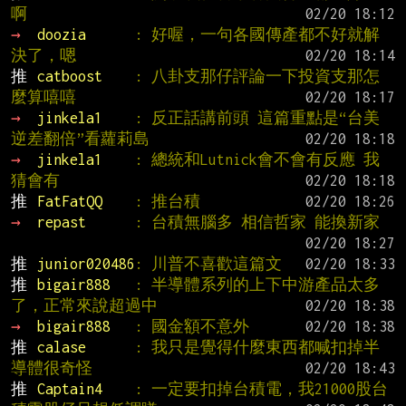
啊
→ 
doozia      
: 好喔，一句各國傳產都不好就解
決了，嗯
推 
catboost    
: 八卦支那仔評論一下投資支那怎
麼算嘻嘻
→ 
jinkela1    
: 反正話講前頭 這篇重點是“台美
逆差翻倍”看蘿莉島
→ 
jinkela1    
: 總統和Lutnick會不會有反應 我
猜會有
推 
FatFatQQ    
: 推台積
→ 
repast      
: 台積無腦多 相信哲家 能換新家
推 
junior020486
: 川普不喜歡這篇文
推 
bigair888   
: 半導體系列的上下中游產品太多
了，正常來說超過中
→ 
bigair888   
: 國金額不意外
推 
calase      
: 我只是覺得什麼東西都喊扣掉半
導體很奇怪
推 
Captain4    
: 一定要扣掉台積電，我21000股台