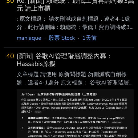
30
Re: [新聞] 賴總統：最低工資再調將破3萬
https://www.ptt.cc/bbs/ID_Multi/M.178619761
元 請上市櫃
0.A.6F6.html │ │ 這一篇文章值 11 Ptt幣 │
: 原文標題： 請勿刪減或自創標題，違者4-1處
└────────────────────────────
分，此行請刪除 : 賴總統：最低工資再調將破3
──────
萬元 請上市櫃公司也加薪 : 原文連結： 網址超
maniaque
·
股票 Stock
·
1天前
過一行，請用縮網址，連結不能點擊者板規 1-
2-2 處分。 :
40
[新聞] 谷歌AI管理階層調整內幕：
https://udn.com/news/story/6656/9678199 : 發
Hassabis原擬
布時間： 請勿張貼超過3天新聞 : 2026-8-7 : 記
文章標題 請使用 原新聞標題 勿刪減或自創標
者署名： : 歐芯萌 : 原文內容： : 賴清德總統7日
題，違者4-1處分 原文標題： 谷歌AI管理階層調
晚間出席「全國產職業總工會2026年度全國模
整內幕：Hassabis原擬與Jeff Dean同時離職，
範勞工慶祝晚宴」。他表示 : ，勞工是台灣經濟
因擔憂股價 崩盤勸其暫留 原文連結：
進步的幕後英
https://m.cnyes.com/news/id/6566606 發布時
間： 2026-08-08 記者署名：BlockBeats 律動
財經 原文內容： BlockBeats 消息，8 月 8 日，
據業內消息人士透露，DeepMind 創始人 Demis