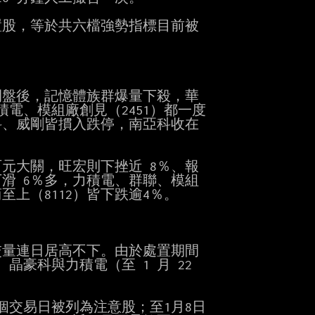
置股，等於共六檔強勢指標目前被

盤後，記憶體族群爆量下殺，華

力積電、模組廠創見（2451）都一度

、威剛皆摜入跌停，南亞科收在

百元大關，旺宏則下挫近 8％、報

下滑 6％多，力積電、群聯、模組

（8112）皆下跌逾4％。

量連日居高不下。由於處置期間

、晶豪科與力積電（至 1 月 22

3個交易日被列為注意股；至1月8日
