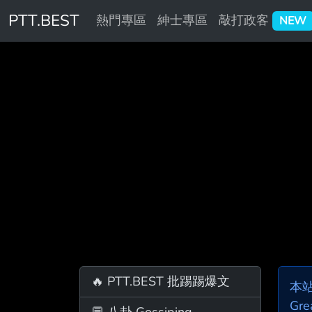
PTT.BEST
熱門專區
紳士專區
敲打政客
NEW
🔥 PTT.BEST 批踢踢爆文
本
Gre
💬 八卦 Gossiping