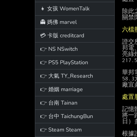
👧 女孩 WomenTalk
除此
關禁
👻 媽佛 marvel
六檔
💳 卡版 creditcard
證交
邦電、
👉 NS NSwitch
亮綠
217
👉 PS5 PlayStation
華邦
👉 大氣 TY_Research
58
廠宜
👉 婚姻 marriage
處置
👉 台南 Tainan
記憶
將一路
👉 台中 TaichungBun
日）
👉 Steam Steam
根據