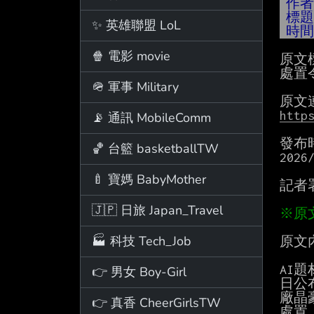
作
標
✨ 英雄聯盟 LoL
時
🍿 電影 movie
原文
處置
🪖 軍事 Military
http
📡 通訊 MobileComm
發布
🏀 台籃 basketballTW
2026/
🍼 寶媽 BabyMother
記者
🇯🇵 日旅 Japan_Travel
🏭 科技 Tech_Job
原文
AI
👉 男女 Boy-Girl
日公布
廠晶
👉 真香 CheerGirlsTW
處置