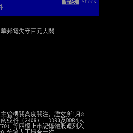
看板
Stock
Mute
科
華邦電失守百元大關

主管機關高度關注。證交所1月8

科（2408）、DDR3及DDR4大

70）等四檔上市記憶體股遭列入

0 分鐘人工撮合一次。
