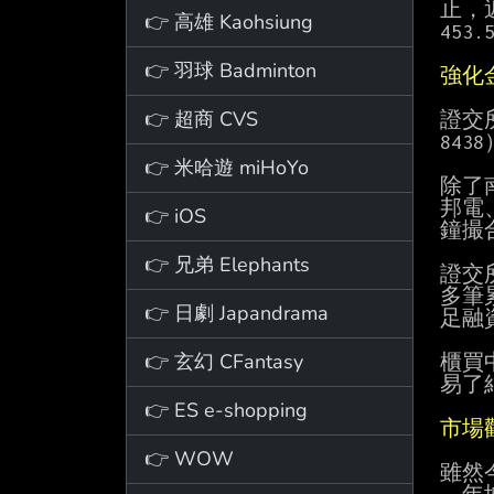
止，近
👉 高雄 Kaohsiung
453
👉 羽球 Badminton
強化
👉 超商 CVS
證交
84
👉 米哈遊 miHoYo
除了
邦電
👉 iOS
鐘撮
👉 兄弟 Elephants
證交
多筆
👉 日劇 Japandrama
足融
👉 玄幻 CFantasy
櫃買
易了
👉 ES e-shopping
市場
👉 WOW
雖然