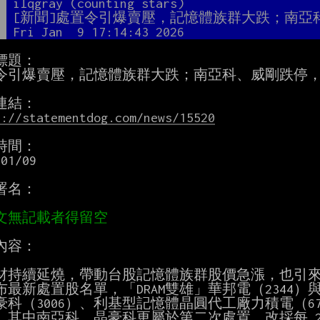
者
ilqgray (counting stars)
題
[新聞]處置令引爆賣壓，記憶體族群大跌；南亞
間
Fri Jan  9 17:14:43 2026
標題：

令引爆賣壓，記憶體族群大跌；南亞科、威剛跌停，
s://statementdog.com/news/15520
時間：

01/09

署名：

內容：

題材持續延燒，帶動台股記憶體族群股價急漲，也引來
最新處置股名單，「DRAM雙雄」華邦電（2344）與南亞
豪科（3006）、利基型記憶體晶圓代工廠力積電（67
，其中南亞科、晶豪科更屬於第二次處置，改採每 2