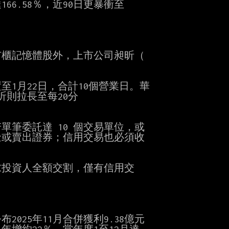
66.58％，近90日更暴衝至

櫃記憶體股外，上市公司昶昕（



月22日，合計10個營業日。華

則拉長至每20分

筆委託達 10 個交易單位，或

金或賣出證券；信用交易也必須收

投資人全額交割，僅有信用交

25年11月合併獲利9.38億元
