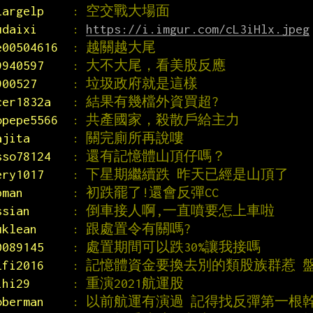
largelp    
: 空交戰大場面
udaixi     
: 
https://i.imgur.com/cL3iHlx.jpeg
e00504616  
: 越關越大尾
9940597    
: 大不大尾，看美股反應
900527     
: 垃圾政府就是這樣
cer1832a   
: 結果有幾檔外資買超?
opepe5566  
: 共產國家，殺散戶給主力
ajita      
: 關完廁所再說嘍
sso78124   
: 還有記憶體山頂仔嗎？
ery1017    
: 下星期繼續跌 昨天已經是山頂了
bman       
: 初跌罷了!還會反彈CC
ssian      
: 倒車接人啊,一直噴要怎上車啦
uklean     
: 跟處置令有關嗎?
0089145    
: 處置期間可以跌30%讓我接嗎
lfi2016    
: 記憶體資金要換去別的類股族群惹 
ihi29      
: 重演2021航運股
oberman    
: 以前航運有演過 記得找反彈第一根