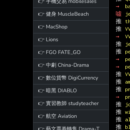
👉 手機交易 mobilesales
→ 
b
👉 健身 MuscleBeach
噓 
j
推 
t
👉 MacShop
推 
V
→ 
V
👉 Lions
推 
j
推 
p
👉 FGO FATE_GO
→ 
p
👉 中劇 China-Drama
→ 
p
推 
V
👉 數位貨幣 DigiCurrency
推 
a
推 
p
👉 暗黑 DIABLO
→ 
p
👉 實習教師 studyteacher
推 
j
推 
w
👉 航空 Aviation
推 
a
推 
b
👉 藝文票券轉售 Drama-Ticket