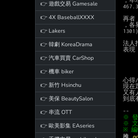
，年增
👉 遊戲交易 Gamesale
467
👉 4X BaseballXXXX
再者
，各
👉 Lakers
13
法人
👉 韓劇 KoreaDrama
表現
👉 汽車買賣 CarShop
👉 機車 biker
心得/
👉 新竹 Hsinchu
現在
又有
👉 美保 BeautySalon
到底
👉 串流 OTT
※ 文
👉 歐美影集 EAseries
推 
q