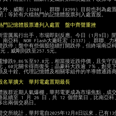
之外，威剛（3260）、群聯（8299）目前也列為處
閉；等於有六檔熱門的記憶體股票列入處置股。

熱門記憶體股票遭列入處置　盤中齊聲重挫
所雷厲風行出手，市場即刻反應。今日（1月9日）開
南亞科、NOR Flash大廠旺宏（2337）、群聯、
燈跌停；盤中有些個股陸續打開跌停，但終場南亞科
.5元，威剛則跌至257.5元。

電慘跌9.86％至97.8元，相當接近跌停價，且失守
.3元，60元關卡得而復失；晶豪科大跌逾 7％，創見
鼎及十銓、代理記憶體及相關零組件的半導體通路商至上
股名單擴大　華邦電處置期最長
體族群近期人氣爆棚，華邦電更成為市場焦點，成交
延續至 1 月 26 日，共 12 個營業日，比南亞科
多出兩個交易日。

證交所統計，華邦電自2025年12月8日以來，已有1