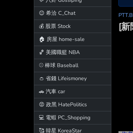
😊 希洽 C_Chat
PTT.
[
💰 股票 Stock
🏠 房屋 home-sale
🏀 美國職籃 NBA
⚾ 棒球 Baseball
👛 省錢 Lifeismoney
🚗 汽車 car
😡 政黑 HatePolitics
💻 電蝦 PC_Shopping
🥰 韓星 KoreaStar