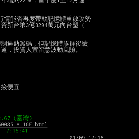
，年增約22％，當年度1至12月達

行情能否再度帶動記憶體重啟攻勢

台幣3億3294萬元向台塑（

制過熱籌碼，但記憶體族群後續

道，投資人宜留意波動風險。

撿便宜

50085.A.16F.html