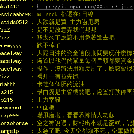
aka1412    
: 
https://i.imgur.com/XXapTr7.jpeg
essicaabc98
: mu sndk 都還在5日線
hetide0512 
: 大跌就是買 主力嚇甩磨
VizZ       
: 是不是故意弄我們邦邦
VizZ       
: 關太久了應該不用急著進去吧
eremyyyy   
: 跑不掉了
eace1way   
: 大隔日沖的資金這段期間要玩什麼標
eace1way   
: 處置以他們的單量每個戶頭都要資
eace1way   
: 操作，沒辦法用額度刷了，應該會找
VizZ       
: 禮拜一有拉先跑
miahhh     
: 卡蛙個個肥的流油
ns215      
: 最白癡是主管機關吧，處置打跌停
ns215      
: 主力宰殺
oewucool   
: 99面板
inxp999    
: 嚇甩磨啦，看看恐怖情人老蘇
lonzohorse 
: 空之神說過，財報出來就是蛋糕，
largelp    
: 太急了吧 今天空都鎖不死，空軍做