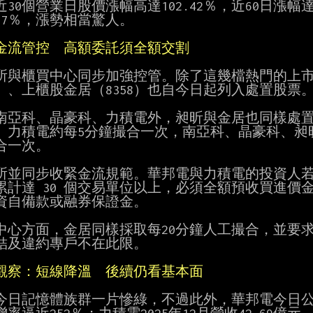
30個營業日股價漲幅高達102.42％，近60日漲幅達1
.57％，漲勢相當驚人。

金流管控　高額委託須全額交割
所與櫃買中心同步加強控管。除了這幾檔熱門的上市
38）、上櫃股金居（8358）也自今日起列入處置股票。
南亞科、晶豪科、力積電外，昶昕與金居也同樣處置至1
、力積電約每5分鐘撮合一次，南亞科、晶豪科、昶昕
合一次。

所並同步收緊金流規範。華邦電與力積電的投資人若單
累計達 30 個交易單位以上，必須全額預收買進價
資自備款或融券保證金。

中心方面，金居同樣採取每20分鐘人工撮合，並要求
結及違約專戶不在此限。

觀察：短線降溫　後續仍看基本面
今日記憶體族群一片慘綠，不過此外，華邦電今日公布20