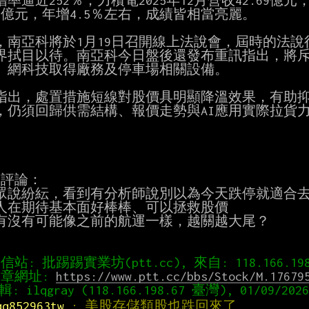
率逼近252％；力積電2025年12月營收42.69億元
.3億元，年增4.5％左右，成績皆相當亮麗。

，南亞科將於1月19日召開線上法說會，屆時的法說
界拭目以待。南亞科今日盤後還發布重訊指出，將斥資新
01）網科技取得廠務及停車場相關設備。

指出，處置措施短線對股價具明顯降溫效果，有助抑
，仍須回歸供需結構、報價走勢與AI應用實際拉貨力
評論：

眾說紛紜，看到有分析師說別以為今天跌停就適合去
人在期待基本面好棒棒、可以拯救股價

有沒有可能像之前的航運一樣，越關越大尾？

章網址: 
https://www.ptt.cc/bbs/Stock/M.17679
qq852963tw 
: 美股存儲類股也跌回來了