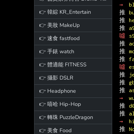
→ 
b
👉 韓綜 KR_Entertain
推 
b
推 
h
👉 美妝 MakeUp
推 
a
噓 
s
👉 速食 fastfood
推 
a
👉 手錶 watch
推 
m
推 
f
👉 體適能 FITNESS
噓 
e
推 
j
👉 攝影 DSLR
推 
g
推 
a
👉 Headphone
→ 
w
👉 嘻哈 Hip-Hop
推 
d
推 
a
👉 轉珠 PuzzleDragon
→ 
h
推 
N
👉 美食 Food