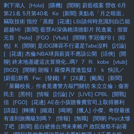
剩下湖人
[Holo]
[購機]
[閒聊] 蔚藍檔案 營收 6月
第21名 5月第40名
Ko
[新聞] 美點名「月之暗面」
竊取技術 指控「蒸餾
[花邊] LBJ談何時意識到自己能
超越MJ
[新聞] 藍營AI深偽賴清德影片 民進黨：假冒
元首
[holo]
[FGO
[Vtub]
[閒聊] 李冠儀FB (
[棕
色]
K
[閒聊] 是JDG陣容不行還是Tabe沒料
[討論]
[
[花邊] 杰倫:NBA球員薪資不應該公開
[活俠]
[閒
聊] 終末地基建這次算簡化...嗎?
7
R:
kobe
[vtub]
[BGD]
[閒聊] 朗報！羅傑再度進監獄！
k
快訊／
[蔚藍]新舊
Fw:
[發錢]
F
[26夏]
[颱風]
[新聞]
「萊爾校長」作者竟遭警方敲門關切 朱立立倫：傷害
民主
[黑特]
[情報
[討論] [V
[LIVE] CPBL
[開戰]
信
[FGO]
[花邊] AE在小孩贍養費官司上取得勝利
[請益]
[轉播]
[鐵道]
[鳴潮]
[獵人] 小傑、奇犽最後
有達到旅團級別嗎？
[情報]
[無職]
[閒聊] Peyz太慘
了吧
[新聞] 藍白硬推台灣未來帳戶 政院擬祭不副署