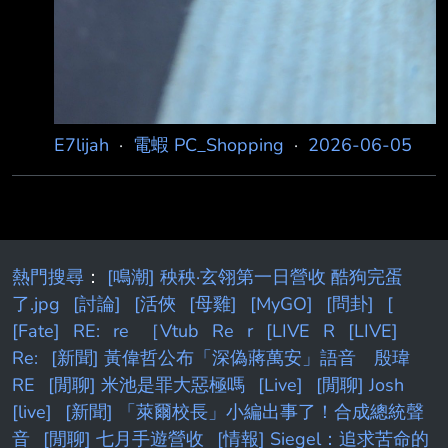
E7lijah
·
電蝦 PC_Shopping
·
2026-06-05
熱門搜尋
：
[鳴潮] 秧秧·玄翎第一日營收 酷狗完蛋
了.jpg
[討論]
[活俠
[母雞]
[MyGO]
[問卦]
[
[Fate]
RE:
re
［Vtub
Re
r
[LIVE
R
[LIVE]
Re:
[新聞] 黃偉哲公布「深偽蔣萬安」語音 殷瑋
RE
[閒聊] 米池是罪大惡極嗎
[Live]
[閒聊] Josh
[live]
[新聞] 「萊爾校長」小編出事了！合成總統聲
音
[閒聊] 七月手遊營收
[情報] Siegel：追求苦命的