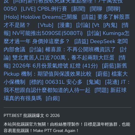
反
[問卦]新竹教授砍死妹夫重點整理！7千萬去投
0050
[LIVE] CPBL例行賽
[新聞]
[閒聊
[閒聊]
[Holo] Hololive Dreams已開服
[請益] 要多了解股票
才不是賭？
［Vtub]
[漫畫]
[討論] [Vt
[內鬼]
[情
報] NV可能推出5090SE(5080Ti)
[討論] Kuminga怎
麼才過一年 身價掉這麼多？
[請益] DeepSeek 老闆
內部會議
[討論] 權喜原：不再公開班機資訊了
[討
論] 雙北實居人口近700萬，養不起兩顆大巨蛋
[情
報] 2026年 6月份景氣燈號 紅燈 (41分)
[蔚藍]新舊
Pickup 機制：期望值與保護效果比較
[蔚藍] 檔案大
小保機制
[標的] 00631L 安心多
[鬼滅]
[花邊] JT：
我不想跟自認什麼都知道的人待一起
[問題] 新莊球
場真的有很臭嗎
[白銀]
PTT.BEST 批踢踢爆文 © 2026
本站與批踢踢官方無關！由粉絲整理製作！目標是讓年輕族群，也能
容易逛批踢踢！Make PTT Great Again！