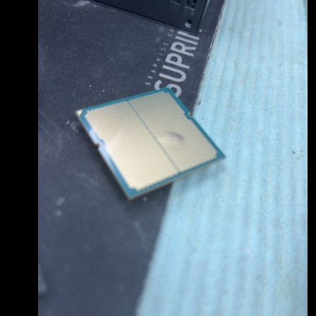
以明顯人損為由拒保 根據店家的說法，技嘉有
聯繫台灣AMD，AMD有要求威健出報告 而威健
的回答是沒有收到AMD告知 事主送修超過一個
月 至今還沒解決 以下是原文 原文有點長，我只
有幫忙稍加分段 並修改一些標點符號以幫