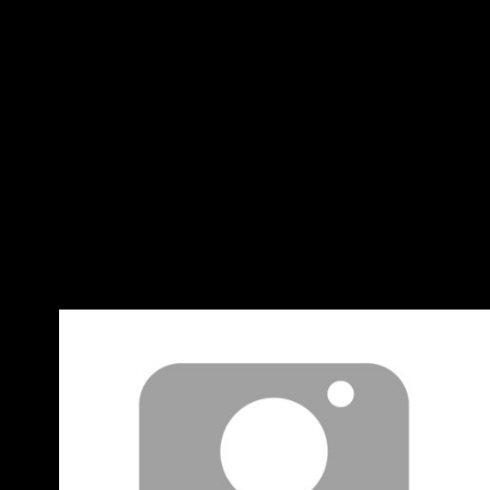
在這個黑色托架上 這個托架跟金屬外殼沒有永久
固定的結構 因此拆下六個T6螺絲後就可以直接把
黑色托架拿下來 因為SSD正面與金屬外殼之