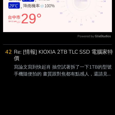
Powered by 
GliaStudios
Mute
42
Re: [情報] KIOXIA 2TB TLC SSD 電腦家特
價
寫論文寫到快起肖 抽空試著拆了一下1TB的型號
手機隨便拍的 畫質跟對焦都有點感人，還請見諒
底部金屬殼的六個螺絲都是T6六角星形
https://i.meee.com.tw/0ZSky2D.png 底部的金屬
殼拆開後 會先看到JMS583 USB3 10Gbps to
PCIe/NVMe橋接晶片 以及貼到JMS583上的導熱
墊 中間這個黑色的是塑膠托架 PCB跟SSD都是鎖