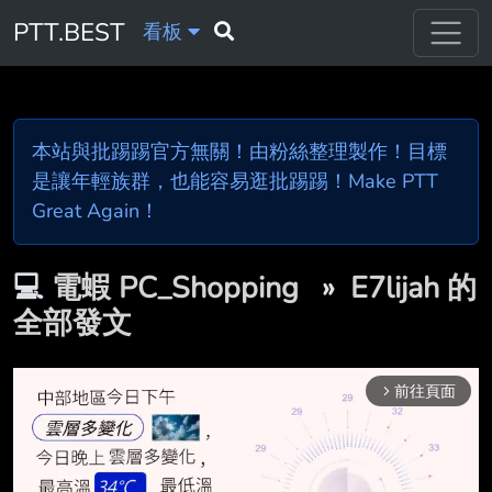
PTT.BEST
看板
本站與批踢踢官方無關！由粉絲整理製作！目標
是讓年輕族群，也能容易逛批踢踢！Make PTT
Great Again！
💻
電蝦 PC_Shopping
»
E7lijah 的
全部發文
前往頁面
arrow_forward_ios