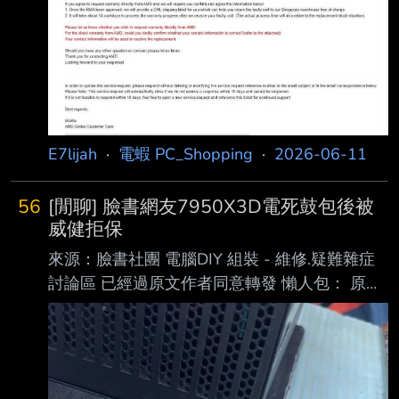
協助處理 目前的進度是今天DHL過來收走了 就
等AMD新加坡收到後確認沒問題應該就會寄一
顆新的回來了 後續有進度會再更新 先前文章：
#1g8T2aVr(PC_Shopping) #1g8kve9Q(P
E7lijah
·
電蝦 PC_Shopping
·
2026-06-11
56
[閒聊] 臉書網友7950X3D電死鼓包後被
威健拒保
來源：臉書社團 電腦DIY 組裝 - 維修.疑難雜症
討論區 已經過原文作者同意轉發 懶人包： 原事
主7950X3D待機狀態下突然掛掉 CPU觸點鼓包
技嘉主板BIOS晶片燒掉、AM5插槽針腳產生微
凹 事主將CPU、主板、電供都送RMA 主板原板
維修後送回 PSU檢測正常後送回 CPU則被威健