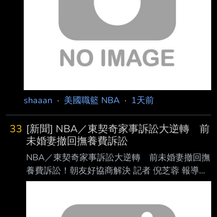
總會留下一個巨大的空缺。 在他過去待過的每一
站，他離開後的第一個賽季，前東家全都無緣季
後賽。 2009-2010 騎士隊：61勝21敗（東區準
決賽出局） 2
shaaan
·
美國職籃 NBA
·
1天前
33
[新聞] NBA／東契奇家事訴訟大逆轉 前
未婚妻撤回撫養費訴訟
NBA／東契奇家事訴訟大逆轉 前未婚妻撤回撫
養費訴訟！朝友好協商解決 記者 倪芝蓉 報導
2026/08/05 08:53:00
https://i.meee.com.tw/PxXBz0z.jpg NBA湖人球
星東契奇（Luka Doncic）近期家事訴訟迎來轉