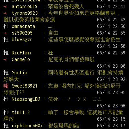
→ 
antonio019  
: 猜這波會死幾人
→ 
tyrone0923  
: 今年世界盃如果是英格蘭奪冠，
難以想像英格蘭會多瘋
推 
omracnata   
: ……
→ 
s2500205    
: 自由
推 
bluesgzr    
: 這些事怎麼感覺沒奪冠也會發生
推 
RicFlair    
: 狂
→ 
Carmelo     
: 尼克的哥們都發瘋啦
推 
Suntia      
: 同時還有世界盃進行 混亂會持續
好幾天
噓 
Sweet83921  
: 靠邀 場內打完 場外換紐約尼哥
隊開打??
推 
NiaosongLBJ 
: 笑死 ㄧㄡ  ㄍㄡ  ㄈㄥ
推 
tim1112     
: 輸了一樣會暴動 這就是正常能量
釋放
推 
nightmoon007
: 都是斑馬的錯