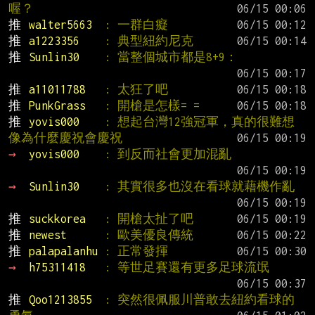
喔？
推 
walter5663  
: 一群白癡
推 
a1223356    
: 典型紐約尼克
推 
Sunlin30    
: 當整個城市都是8+9：
推 
a11011788   
: 太狂了吧
推 
PunkGrass   
: 開槍是怎樣= =
推 
yovis000    
: 想起台灣12強冠軍，真的很難想
像為什麼慶祝會慶祝
→ 
yovis000    
: 到反而社會更加混亂
→ 
Sunlin30    
: 其實很多也沒在看球就藉機作亂
推 
suckkorea   
: 開槍太扯了吧
推 
newest      
: 歐美優良傳統
推 
palapalanhu 
: 正常發揮
→ 
h75311418   
: 等世足賽還有更多足球流氓
推 
Qoo1213855  
: 突然很佩服川普敢去紐約看球的