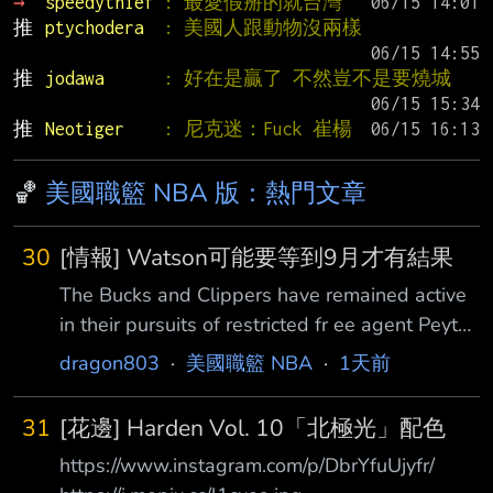
→ 
speedythief 
: 最愛假掰的就台灣
推 
ptychodera  
: 美國人跟動物沒兩樣
推 
jodawa      
: 好在是贏了 不然豈不是要燒城
推 
Neotiger    
: 尼克迷：Fuck 崔楊
🏀
美國職籃 NBA 版：熱門文章
30
[情報] Watson可能要等到9月才有結果
The Bucks and Clippers have remained active
in their pursuits of restricted fr ee agent Peyton
Watson, but a resolution may not come until
dragon803
·
美國職籃 NBA
·
1天前
early September as Watson and his agent,
Rich Paul, are willing to remain patient, per
31
[花邊] Harden Vol. 10「北極光」配色
@JakeLFis cher. Atlanta “was
https://www.instagram.com/p/DbrYfuUjyfr/