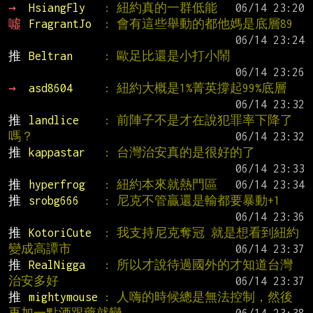
→ 
HsiangFly   
: 紐約真的一群低能
噓 
FragrantJo  
: 會有這些舉動的都他媽是底層89
推 
Beltran     
: 歐足比還是小打小鬧
→ 
asd8604     
: 紐約大概是1%菁英撐起99%底層
推 
landlice    
: 前陣子不是才在說犯罪率下降了
嗎？
推 
kappastar   
: 台灣治安真的是很好的了
推 
hyperfrog   
: 紐約本來就熱門區
推 
srobg666    
: 尼克不管贏還是輸都要暴動+1
推 
KotoriCute  
: 我支持尼克奪冠 就是想看到紐約
變成高譚市
推 
RealNigga   
: 所以才說待過國外的才知道台灣
治安多好
推 
mightymouse 
: 人嗨的時候總是無法控制，然後