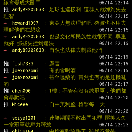
該會變成大亂鬥
推 
andy89202033
: 足球也這樣啊 這群人就嗨到失去
理智
→ 
howard1997  
: 東亞人無法理解吧 確實也不用去
理解他們在想啥
→ 
andy89202033
: 也是文化和民族性就很不同 尊重
就好 那些失控到違法
→ 
andy89202033
: 自然也法律去制裁他們
推 
fish7333    
: 厲害
推 
joexnozomi  
: 有的會喝酒
→ 
joexnozomi  
: 甚至嗑藥的 當然也有的是趁機亂
的
推 
chen000     
: 1樓：不管有沒有總冠軍，他們都
會暴動吧
推 
Niceee      
: 自由美利堅 槍擊每一天
→ 
seiya1201   
: 連勝期間不敢出門犯罪 壓抑太久 
一拿冠軍就壓力釋放
推 
ohiyo104    
: 中槍有點誇張了 雖然不意外