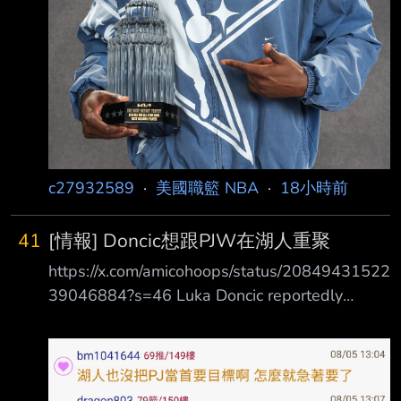
c27932589
·
美國職籃 NBA
·
18小時前
41
[情報] Doncic想跟PJW在湖人重聚
https://x.com/amicohoops/status/20849431522
39046884?s=46 Luka Doncic reportedly
favors PJ Washington reunion with Lakers
Doncic想跟PJW在湖人重聚
https://hoopswire.com/luka-doncic-pj-
washington-reunio-lakers-nba/# 內容節錄 The