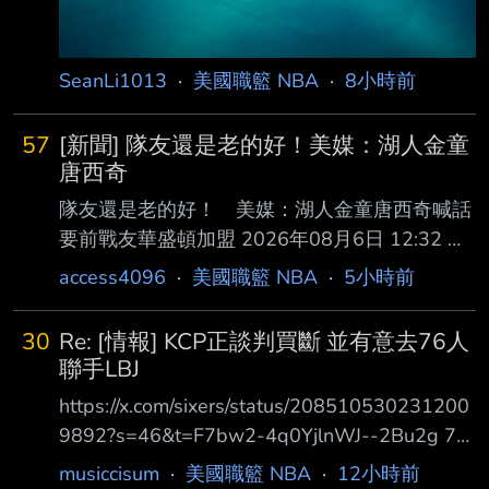
SeanLi1013
·
美國職籃 NBA
·
8小時前
57
[新聞] 隊友還是老的好！美媒：湖人金童
唐西奇
隊友還是老的好！ 美媒：湖人金童唐西奇喊話
要前戰友華盛頓加盟 2026年08月6日 12:32 記
者杜奕君／綜合報導 洛杉磯湖人當家球星「籃
access4096
·
美國職籃 NBA
·
5小時前
球金童」唐西奇（Luka Doncic）在休賽季的一
舉一動都成為外界 關注焦點，近日美媒爆出震
30
Re: [情報] KCP正談判買斷 並有意去76人
撼彈，傳出唐西奇有意與昔日戰友華盛頓（P.J.
聯手LBJ
Washington） 重新聯手，並已向球團表達「支
https://x.com/sixers/status/208510530231200
持」湖人發動交易，爭取這名全能前鋒加盟紫金
9892?s=46&t=F7bw2-4q0YjlnWJ--2Bu2g 76
軍團。 根據美媒《NBA Central》引述資深記者
人官方X宣告KCP簽約 PHILADELPHIA —
musiccisum
·
美國職籃 NBA
·
12小時前
迪凡尼（Sean Deveney）的最新報導指出，唐