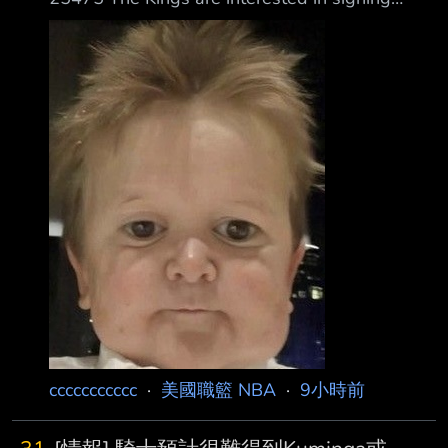
Jonathan Kuminga, but only willing to offer the
veteran’s minimum to avoid being hard capped,
per @anthonyVslater. 根據 @anthonyVslater 報
導，國王有意簽下 Jonathan Kuminga，但為了避
免觸發硬上
ccccccccccc
·
美國職籃 NBA
·
9小時前