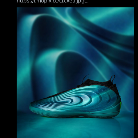
https://i.mopix.cc/l1cxea.jpg
https://i.mopix.cc/Lg8oVe.jpg
https://i.mopix.cc/FULPVN.jpg
https://i.mopix.cc/1j42DC.jpg
https://i.mopix.cc/NGAcZn.jpg
https://i.mopix.cc/Lb0WbR.jpg
https://i.mopix.cc/uWLjlP.jpg Hard