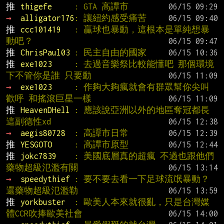
推 
thigefe     
: GTA 高譚市
→ 
alligator176
: 讓紐約感受痛苦
推 
ccc101419   
: 贏球也暴動，這根本是單純想暴
動吧？
推 
ChrisPaul03 
: 民主自由的國家
推 
exe1023     
: 去過音樂祭比較能懂吧 那個環境
下不管你是誰 只要動
→ 
exe1023     
: 作夠大夠瘋就會有群眾幫你尖叫
歡呼 和搖滾巨星一樣
推 
HeavenDHell 
: 應該說亞洲以外的地區奪冠都長
這副德性xd
→ 
aegis80728  
: 高譚市日常
推 
YESGOTO     
: 高譚市原型
推 
jokc7839    
: 美國底層真的超瘋 不過也跟他們
藥物超級氾濫有關
→ 
speedythief 
: 要不要去看一下足球流氓暴動？
還藥物超級氾濫勒
推 
yorkbuster  
: 歐美人本來就很亂，只是台灣媒
體CCR吹捧歐美社會