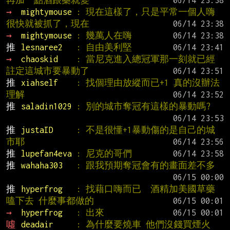
再加一點酒跟藥就變
→ 
mightymouse 
: 現在這樣了，只是平常一個人嗨
很快就被抓了，現在
→ 
mightymouse 
: 幾萬人在嗨
推 
lesnaree2   
: 自由美利堅
→ 
chaoskid    
: 當尼克進入總冠軍那一刻就已經
註定這城市要暴動了
推 
xiahself    
: 找個理由放縱而已+1 真的沒辦法
理解
推 
saladin1029 
: 別的城市奪冠有這樣的暴動嗎?
推 
justaID     
: 不是很懂+1暴動傷的是自己的城
市耶
推 
lupefan4eva 
: 尼克的哥們
推 
wahaha303   
: 跟我預期奪冠會有的畫面差不多
推 
hyperfrog   
: 找藉口嗨而已  酒精加美國草藥
嗑下去 什麼事都做的
→ 
hyperfrog   
: 出來
噓 
deadair     
: 為什麼要燒車 他們沒錢買煙火