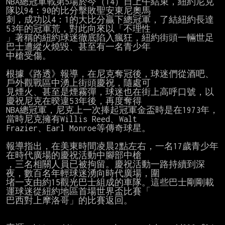
NBA總冠軍戰第5場於今（14）日上午結束，紐約尼克
隊以94：90的比分擊敗聖安東尼奧馬

刺，成功以4：1的大比分贏下總冠軍，了結紐約長達
53年的冠軍荒，對此向來以「不理性

」著稱的紐約球迷徹底陷入瘋狂，紐約街頭一輛世足
巴士遭縱火燒毀、甚至有一名青少年

中槍受傷。

根據《路透》報導，在尼克奪冠後，球迷們從酒吧、
戶外觀戰區中湧上街頭慶祝，隨處可

見煙火、甚至是煙霧彈，球迷也在街上高呼口號，以
慶祝尼克在暌違53年後，再度奪得

NBA總冠軍，尼克上一次捧起冠軍金盃時是在1973年，
當時尼克擁有Willis Reed、Walt

Frazier、Earl Monroe等傳奇球星。

報導指出，在美東時間凌晨2點左右，一名17歲青少年
在時代廣場的慶祝活動中腳部中槍

，三名相關人員已被拘留。慶祝活動一路持續到深
夜，數百名年輕球迷湧向時代廣場，圍

堵一支由約15觀光巴士組成的車隊。這些巴士剛剛載
運球迷從紐約地區首場世界盃比賽「

巴西對上摩洛哥」的比賽返回。
