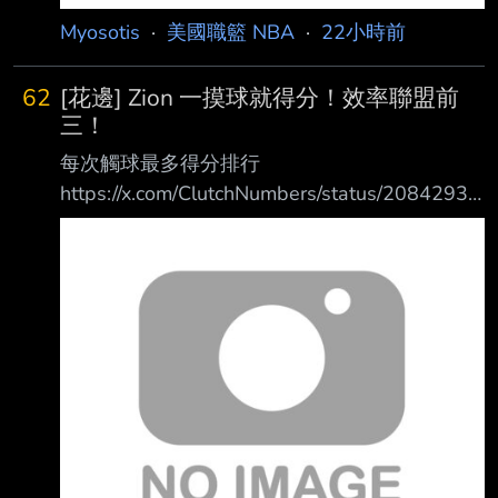
Myosotis
·
美國職籃 NBA
·
22小時前
62
[花邊] Zion 一摸球就得分！效率聯盟前
三！
每次觸球最多得分排行
https://x.com/ClutchNumbers/status/20842939
65776335299 1. Kawhi Leonard — 0.488 2.
Shai Gilgeous-Alexander — 0.467 3. Zion
Williamson — 0.428 4. DeMar DeRozan —
0.427 4. Victor Wembanyama — 0.427 6.
Jaylen Brown — 0.419 7. Michael Porter Jr. —