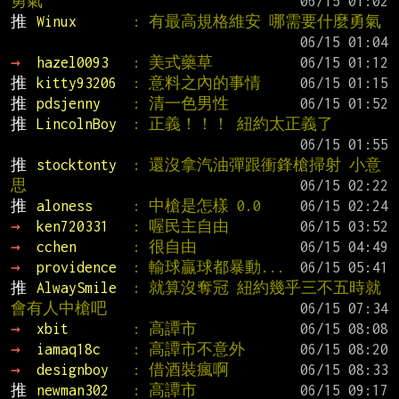
勇氣
推 
Winux       
: 有最高規格維安 哪需要什麼勇氣
→ 
hazel0093   
: 美式藥草
推 
kitty93206  
: 意料之內的事情
推 
pdsjenny    
: 清一色男性
推 
LincolnBoy  
: 正義！！！ 紐約太正義了
推 
stocktonty  
: 還沒拿汽油彈跟衝鋒槍掃射 小意
思
推 
aloness     
: 中槍是怎樣 0.0
→ 
ken720331   
: 喔民主自由
→ 
cchen       
: 很自由
→ 
providence  
: 輸球贏球都暴動...
推 
AlwaySmile  
: 就算沒奪冠 紐約幾乎三不五時就
會有人中槍吧
→ 
xbit        
: 高譚市
→ 
iamaq18c    
: 高譚市不意外
→ 
designboy   
: 借酒裝瘋啊
推 
newman302   
: 高譚市