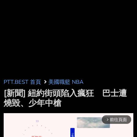
PTT.BEST 首頁
美國職籃 NBA
[新聞] 紐約街頭陷入瘋狂 巴士遭
燒毀、少年中槍
前往頁面
arrow_forward_ios