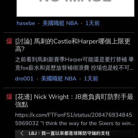
hasebe
·
美國職籃 NBA
·
1天前
爆
[討論] 馬刺的Castle和Harper哪個上限更
高?
之前看到馬刺新賽季Harper可能還是要打替補 畢
竟fox薪水和資歷放替補很浪費 控場也是較不可
取代的 另外的年輕雙衛S.Castle和D.Harper 各位
dro001
·
美國職籃 NBA
·
1天前
覺得未來誰的上限更高? 年紀兩人相彷 Castle 21
歲 Harper才20歲 身高上Castle高一點 兩人都算
爆
[花邊] Nick Wright：JB應負責盯防對手最
是較大型的後衛 防守上都是有大閘潛力 Castle體
強點
能較為勁爆 而Harper運球突破較流暢 缺點一樣
https://x.com/FTFonFS1/status/208476934845
外線都有待加強 控場的部分 感覺Harper略
5969032 “I think the way for the Sixers to win
好一些 說真的 以今年季後賽表現 打替補是蠻可
the best is for Jaylen Brown to every night take
惜的 各位覺得Castle是比Har