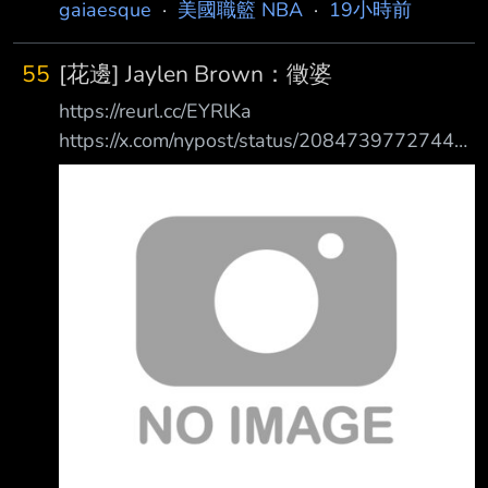
for 50K career points after signing with the
gaiaesque
·
美國職籃 NBA
·
19小時前
76ers: “LeBron is a modest arrogant guy… if he
could play 2 more years and put all those
55
[花邊] Jaylen Brown：徵婆
records out of reach, I would… Becaus
https://reurl.cc/EYRlKa
https://x.com/nypost/status/20847397727449
37680
https://x.com/DailyLoud/status/208471835152
4217038 黃金單身漢 Jaylen Brown 日前在直播
中，回憶起 他參加了麻吉 Donovan Mitchell 和
葛萊美獎歌手 Coco Jones 的婚禮。 看到他們兩
人是如此地相愛，激勵了 Jaylen Brown 去尋找
自己的愛情。 「Donovan 和 Coc