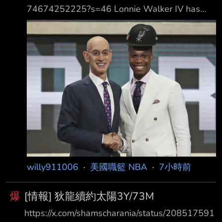
74674252225?s=46 Lonnie Walker IV has
agreed to a one-year, $3.3 million deal with
the Denver N uggets, agent George S.
Langberg of @GSLSportsGroup told ESPN.
Walker was with Maccabi Tel Aviv in the
EuroLeague af
willy911006
·
美國職籃 NBA
·
7小時前
爆
[情報] 狄龍續約太陽3Y/73M
https://x.com/shamscharania/status/208517591