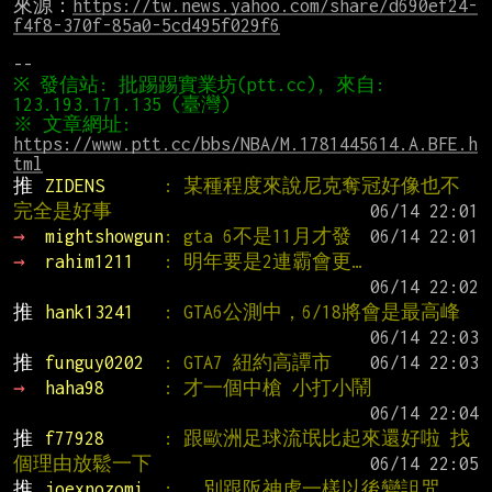
來源：
https://tw.news.yahoo.com/share/d690ef24-
f4f8-370f-85a0-5cd495f029f6
※ 發信站: 批踢踢實業坊(ptt.cc), 來自: 
※ 文章網址: 
https://www.ptt.cc/bbs/NBA/M.1781445614.A.BFE.h
tml
推 
ZIDENS      
: 某種程度來說尼克奪冠好像也不
完全是好事
→ 
mightshowgun
: gta 6不是11月才發
→ 
rahim1211   
: 明年要是2連霸會更…
推 
hank13241   
: GTA6公測中，6/18將會是最高峰
推 
funguy0202  
: GTA7 紐約高譚市
→ 
haha98      
: 才一個中槍 小打小鬧
推 
f77928      
: 跟歐洲足球流氓比起來還好啦 找
個理由放鬆一下
推 
joexnozomi  
: ……別跟阪神虎一樣以後變詛咒