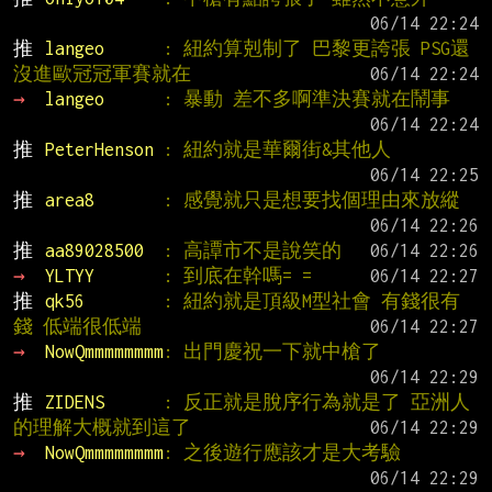
推 
langeo      
: 紐約算剋制了 巴黎更誇張 PSG還
沒進歐冠冠軍賽就在
→ 
langeo      
: 暴動 差不多啊準決賽就在鬧事
推 
PeterHenson 
: 紐約就是華爾街&其他人
推 
area8       
: 感覺就只是想要找個理由來放縱
推 
aa89028500  
: 高譚市不是說笑的
→ 
YLTYY       
: 到底在幹嗎= =
推 
qk56        
: 紐約就是頂級M型社會 有錢很有
錢 低端很低端
→ 
NowQmmmmmmmm
: 出門慶祝一下就中槍了
推 
ZIDENS      
: 反正就是脫序行為就是了 亞洲人
的理解大概就到這了
→ 
NowQmmmmmmmm
: 之後遊行應該才是大考驗