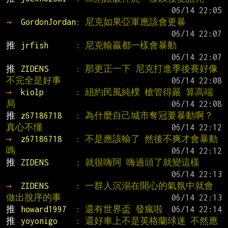
→ 
GordonJordan
: 尼克如果亞軍應該會更暴
推 
jrfish      
: 尼克輸贏都一樣會暴動
推 
ZIDENS      
: 那更正一下 尼克打進季後賽好像
不完全是好事
→ 
kiolp       
: 紐約民風純樸 槍管得嚴 算高端
局
推 
z67186718   
: 為什麼自己城市奪冠要暴動啊？
真心不懂
→ 
z67186718   
: 不是應該輸了 然後不爽才會暴動
嗎
推 
ZIDENS      
: 就很嗨阿 嗨過頭了就變這樣
→ 
ZIDENS      
: 一群人沉溺在開心的氣氛中就會
做出脫序的事
推 
howard1997  
: 還有世界盃 發瘋啦
推 
yoyonigo    
: 還好車上不是英格蘭球迷 不然應