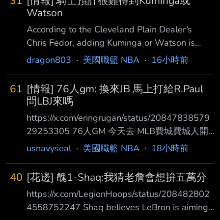
31
[情報] 騎士預計很難得到Kuminga或
Watson
According to the Cleveland Plain Dealer’s
Chris Fedor, adding Kuminga or Watson is
“highly unlikely” for the Wine and Gold.
dragon803
·
美國職籃 NBA
·
16小時前
“Getting one of them is going to be hard
enough given the salary cap situation that the
61
[情報] 76人gm: 換來JB 馬上打給R.Paul
Cavs are currently in, given the lack of pe
問LBJ來嗎
https://x.com/eringrugan/status/20847838579
29253305 76人GM 今天去 MLB費城費城人開
球 後來在包廂談LeBron的交易過程 Host： So
usnavyseal
·
美國職籃 NBA
·
18小時前
the Jaylen Brown trade, how long after you
acquired Jaylen did the phone ring or did you
40
[花邊] 醜1-Shaq:我猜老詹會想拚五萬分
guys go to call LeBron's folks and say 'hey we
https://x.com/LegionHoops/status/208482802
got Jaylen." 主持人：所以
4558752247 Shaq believes LeBron is aiming