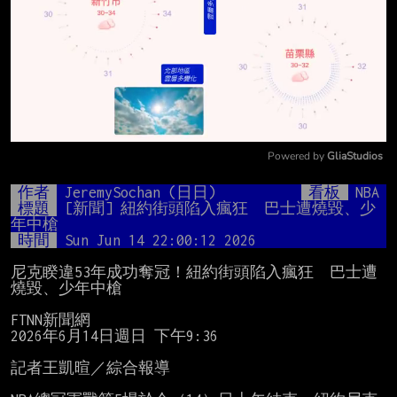
Powered by 
GliaStudios
Mute
作者
JeremySochan (日日)
看板
NBA
標題
[新聞] 紐約街頭陷入瘋狂　巴士遭燒毀、少
年中槍
時間
Sun Jun 14 22:00:12 2026
尼克睽違53年成功奪冠！紐約街頭陷入瘋狂　巴士遭
燒毀、少年中槍

FTNN新聞網

2026年6月14日週日 下午9:36

記者王凱暄／綜合報導
