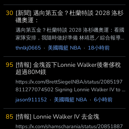
August 5, 2026 — Philadelphia 76ers
西奇 對於華盛頓的球風相當讚
President of Basketball Operations Mike
30
[新聞] 邁向第五金？杜蘭特談 2028 洛杉
Gansey announced today that the team has
磯奧運：
signed Kentavious Caldwell-Pope
邁向第五金？杜蘭特談 2028 洛杉磯奧運：看國
家隊安排，我隨時做好準備 林靖恩／綜合報導
作為美國男籃國家隊的代表性人物，火箭隊前鋒
thnlkj0665
·
美國職籃 NBA
·
18小時前
Kevin Durant 至今已代表美國隊斬獲 4 面奧運金
牌，包含2012 倫敦、2016 里約、2020 東京、
95
[情報] 金塊簽下Lonnie Walker後奢侈稅
2024 巴黎，成為奧運男籃歷 史上唯一一位達成
超過80M鎂
此成就的球員。 近日，Durant談到代表國家隊
https://x.com/BrettSiegelNBA/status/2085197
出戰 2028 年洛杉磯奧運、挑戰個人第五面金牌
811277074502 Signing Lonnie Walker IV to a
的可能性。 他說：「這主要取決於美國男籃總
minimum deal takes the Nuggets’ current tax
jason911152
·
美國職籃 NBA
·
6小時前
經理 Grant Hill 以及美國隊的規劃，」 Durant
bill from $68M to over $80M. Keeping Peyton
指出：「
Watson on just the $6.5M qualifying offer
85
[情報] Lonnie Walker IV 去金塊
would raise their tax bill to over $120
https://x.com/shamscharania/status/20851887