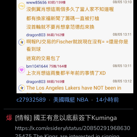
c27932589
·
美國職籃 NBA
·
14小時前
爆
[情報] 國王有意以底薪簽下Kuminga
https://x.com/esidery/status/20850291968630
25475 The Kings are interested in signing