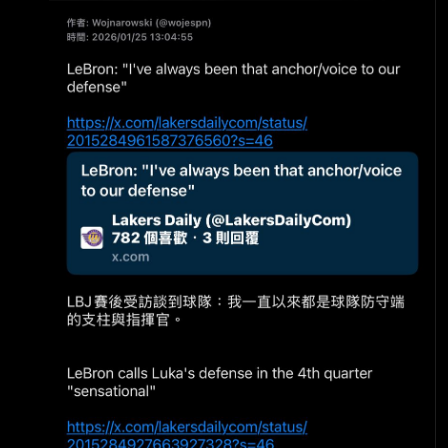
on their toughest defensive assignment and
not have the ball in his hands a ton.”
@getnickwright thinks Jaylen will a