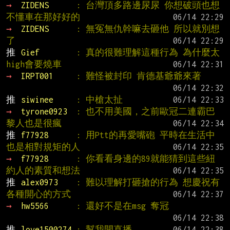
→ 
ZIDENS      
: 台灣頂多路邊尿尿 你想破頭也想
不懂車在那好好的
→ 
ZIDENS      
: 無冤無仇幹嘛去砸他 所以就別想
了
推 
Gief        
: 真的很難理解這種行為 為什麼太
high會要燒車
→ 
IRPT001     
: 難怪被封印 肯德基爺爺來著
推 
siwinee     
: 中槍太扯
→ 
tyrone0923  
: 也不用美國，之前歐冠二連霸巴
黎人也是很瘋
推 
f77928      
: 用Ptt的再愛嘴砲 平時在生活中
也是相對規矩的人
→ 
f77928      
: 你看看身邊的89就能猜到這些紐
約人的素質和想法
推 
alex0973    
: 難以理解打砸搶的行為 想慶祝有
各種開心的方式
→ 
hw5566      
: 還好不是在msg 奪冠
推 
love1500274 
: 幫我開直播