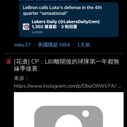
mike37
·
美國職籃 NBA
·
1天前
爆
[花邊] CP：LBJ離開後的球隊第一年都無
緣季後賽
來源：
https://www.instagram.com/p/DbpOfiWIJ7A/ 內
容： Clutch Points在Instagram發文： 或許
Derek Fisher是對的。 Fisher表示：「當你是那
個創造冠軍的人時，你就不算是在追逐戒指。」
每當LeBron換到一個新的城市，他總能立刻把他
的新球隊變成一支爭冠球隊。 而在他離開後，也