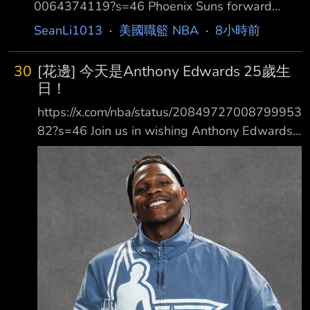
0064374119?s=46 Phoenix Suns forward
Dillon Brooks has agreed to a three-year, $73
SeanLi1013
·
美國職籃 NBA
·
8小時前
million con tract extension through 2029-30,
Mike George of Klutch Sports tells ESPN. Broo
30
[花邊] 今天是Anthony Edwards 25歲生
ks has become a key part of the Suns
日！
https://x.com/nba/status/20849727008799953
82?s=46 Join us in wishing Anthony Edwards
a HAPPY 25th BIRTHDAY!
https://i.imgur.com/ThTSDps.jpeg NBA全明星
賽最有價值球員（2026） 4×NBA 全明星賽
（2023、2024、2025、2026） 2×NBA年度
第二隊（2024、2025） NBA 最佳新秀陣容第
一隊（2021） 心得： 蟻人生日快樂！ --