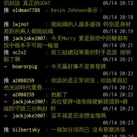
切好說 真正的GOAT
推 
oldman7788  
: Kevin Johnson表示：
推 
lwjno1      
: 能組織的人越多越強 特別是身材
差距的兩人都能組織
推 
jackjoke2007
: 今天Murry 要是那些中距離都有
投中根本不可能一輪遊
推 
sc2x2       
: 前三組總冠軍賽的對手是誰 很明
顯了啊
→ 
boarorpig   
: 今天贏好像不是靠發牌
推 
a2080259    
: 你說的是正常狀況，但如果跟紅
色光頭時代重疊.....
→ 
a2080259    
: 抱歉了
→ 
jackjoke2007
: 高位發牌+後衛能硬解跟擋拆+鋒
線防守跟三分夠好 幹
→ 
jackjoke2007
: 這不就是完全體金塊嗎
推 
Gilbertsky  
: 一個加分項而已 沒有那麼誇張