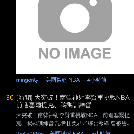
mingonly
·
美國職籃 NBA
·
4小時前
30
[新聞] 大突破！南韓神射李賢重挑戰NBA
前進塞爾提克、鵜鶘訓練營
大突破！南韓神射李賢重挑戰NBA 前進塞爾提
克、鵜鶘訓練營 記者杜奕君／綜合報導 曾被譽
為「韓國柯瑞」的頂尖射手李賢重，挑戰NBA夢
thnlkj0665
·
美國職籃 NBA
·
6小時前