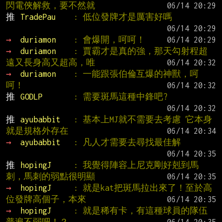
閃電俠解救，要不然就
推 
TradePau    
: 低位發牌才是厲害好嗎
→ 
duriamon    
: 會爆開，呵呵！
→ 
duriamon    
: 賈霸才是真的強，那天勾射程超
遠又長身高又超高，唯
→ 
duriamon    
: 一能跟張伯倫互爆的神獸，呵
呵！
推 
GODLP       
: 需要斑馬這種中鋒吧?
推 
ayubabbit   
: 基本上MJ就不需要去考慮 它本身
就是規格外存在
→ 
ayubabbit   
: 凡人才需要去尋找最佳解
推 
hopingJ     
: 我覺得陣容上尼克剛好剋到馬
刺，馬刺的弱點很明顯
→ 
hopingJ     
: 就是kat把斑馬拉出來了！至於高
位發牌高個子，本來
→ 
hopingJ     
: 就是稀有卡，有這種球員的隊伍