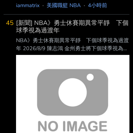
iammatrix
·
美國職籃 NBA
·
4小時前
45
[新聞] NBA》勇士休賽期異常平靜 下個
球季視為過渡年
NBA》勇士休賽期異常平靜 下個球季視為過渡
年 2026/8/9 陳志鴻 金州勇士將下個球季視為過
渡年，優先考慮陣容的穩定性和內部培養，總經
理Mike Dunleavy 通過避免長期合約，為2027
年保留了巨大的財務靈活性，屆時Stephen
Curry、 Draymond Green、Jimmy Butler等的合
約都將到期。
https://i.meee.com.tw/BjPORY3.jpg Stephen
Curry。圖片來源：達志影像 根據NBC體育的
Monte Poole報導，金州勇士異常平靜的