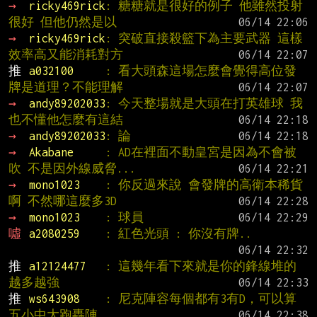
→ 
ricky469rick
: 糖糖就是很好的例子 他雖然投射
很好 但他仍然是以
→ 
ricky469rick
: 突破直接殺籃下為主要武器 這樣
效率高又能消耗對方
推 
a032100     
: 看大頭森這場怎麼會覺得高位發
牌是道理？不能理解
→ 
andy89202033
: 今天整場就是大頭在打英雄球 我
也不懂他怎麼有這結
→ 
andy89202033
: 論
→ 
Akabane     
: AD在裡面不動皇宮是因為不會被
吹 不是因外線威脅...
→ 
mono1023    
: 你反過來說 會發牌的高衛本稀貨
啊 不然哪這麼多3D
→ 
mono1023    
: 球員
噓 
a2080259    
: 紅色光頭 : 你沒有牌..
推 
a12124477   
: 這幾年看下來就是你的鋒線堆的
越多越強
推 
ws643908    
: 尼克陣容每個都有3有D，可以算
五小中大跑轟陣