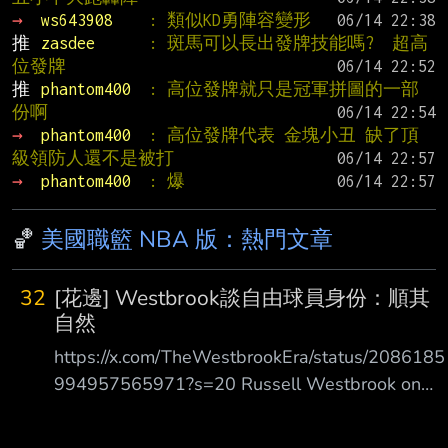
→ 
ws643908    
: 類似KD勇陣容變形
推 
zasdee      
: 斑馬可以長出發牌技能嗎?  超高
位發牌
推 
phantom400  
: 高位發牌就只是冠軍拼圖的一部
份啊
→ 
phantom400  
: 高位發牌代表 金塊小丑 缺了頂
級領防人還不是被打
→ 
phantom400  
: 爆
🏀
美國職籃 NBA 版：熱門文章
32
[花邊] Westbrook談自由球員身份：順其
自然
https://x.com/TheWestbrookEra/status/2086185
994957565971?s=20 Russell Westbrook on
still being a Free Agent “I don’t (think about it)
honestly. I love playing basketball and if it