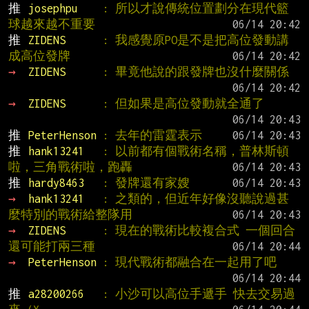
推 
josephpu    
: 所以才說傳統位置劃分在現代籃
球越來越不重要
推 
ZIDENS      
: 我感覺原PO是不是把高位發動講
成高位發牌
→ 
ZIDENS      
: 畢竟他說的跟發牌也沒什麼關係
→ 
ZIDENS      
: 但如果是高位發動就全通了
推 
PeterHenson 
: 去年的雷霆表示
推 
hank13241   
: 以前都有個戰術名稱，普林斯頓
啦，三角戰術啦，跑轟
推 
hardy8463   
: 發牌還有家嫂
→ 
hank13241   
: 之類的，但近年好像沒聽說過甚
麼特別的戰術給整隊用
→ 
ZIDENS      
: 現在的戰術比較複合式 一個回合
還可能打兩三種
→ 
PeterHenson 
: 現代戰術都融合在一起用了吧
推 
a28200266   
: 小沙可以高位手遞手 快去交易過