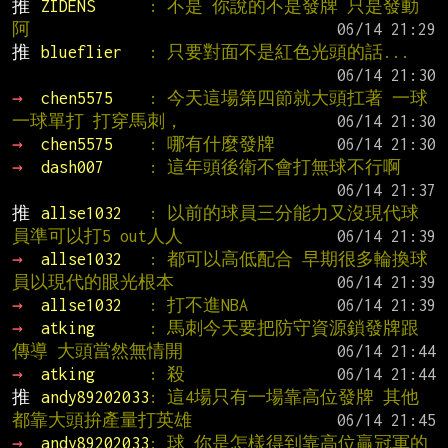
推 
ZIDENS      
: 不是 你說的不是發牌 只是發動
阿
推 
blueflier   
: 只要對面不是紅色光頭的話...
→ 
chen5575    
: 今天這場第四節就大頭扛著 一球
一球單打 打穿馬刺，
→ 
chen5575    
: 哪有什麼發牌
→ 
dash007     
: 這年頭後衛不會打無球不行啊
推 
allse1032   
: 以前的球員三分能力又沒現代球
員準可以打5 out人人
→ 
allse1032   
: 都可以高低配合 早期很多輪換球
員以現代的眼光根本
→ 
allse1032   
: 打不進NBA
→ 
atking      
: 馬刺今天要把防守資源鎖發牌跟
傳導 大頭當然無情開
→ 
atking      
: 殺
推 
andy89202033
: 這4場只有一場靠高位發牌 其他
都靠大頭拚產量打英雄
→ 
andy89202033
: 球 你是怎樣得到靠高位贏冠軍的