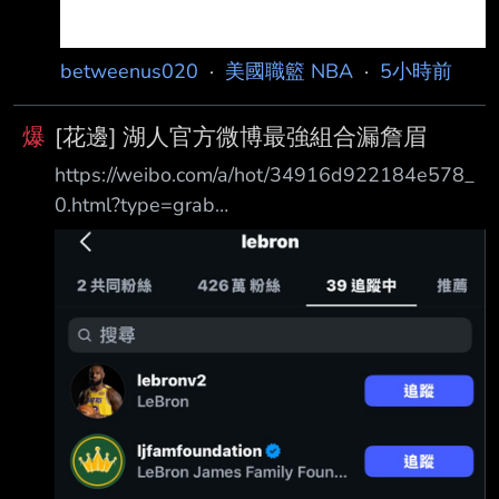
betweenus020
·
美國職籃 NBA
·
5小時前
爆
[花邊] 湖人官方微博最強組合漏詹眉
https://weibo.com/a/hot/34916d922184e578_
0.html?type=grab
https://www.facebook.com/share/p/1Af7euCY4
4/?mibextid=wwXIfr 湖人官方宣傳除名詹眉，奪
第17冠雙人組被跳過，詹姆斯8年1冠 2026年8
月7日，Los Angeles Lakers（洛杉磯湖人）官
方微博發布“隊史偉大雙人組”主 題盤點。配文稱
“有些組合靠時間沉澱經典，有些組合以冠軍鑄就
傳奇”，依次羅列了 M agic Johnson