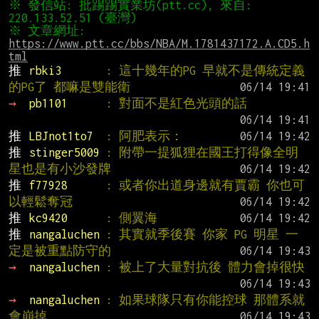
※ 發信站: 批踢踢實業坊(ptt.cc), 來自: 
※ 文章網址: 
https://www.ptt.cc/bbs/NBA/M.1781437172.A.CD5.h
tml
推 
rbki3       
: 這十幾年的PG 早就不是傳統定義
的PG了 都嘛是雙能衛
→ 
pb1101      
: 對面不是紅色光頭的話
推 
LBJnot1to7  
: 阿肥表示：
推 
stinger5009 
: 附帶一提狐狸在國王打得像全明
星也是有小沙發牌
推 
f77928      
: 或者你出道身邊就有賈霸 你也可
以輕鬆奪冠
推 
kc9420      
: 側翼海
推 
nangaluchen 
: 其實就季後賽 你家 PG 明星 一
定是被重點防守的
→ 
nangaluchen 
: 被上了大量對抗後 體力會掉很快
→ 
nangaluchen 
: 如果球隊只有你能控球 那體系就
會崩掉