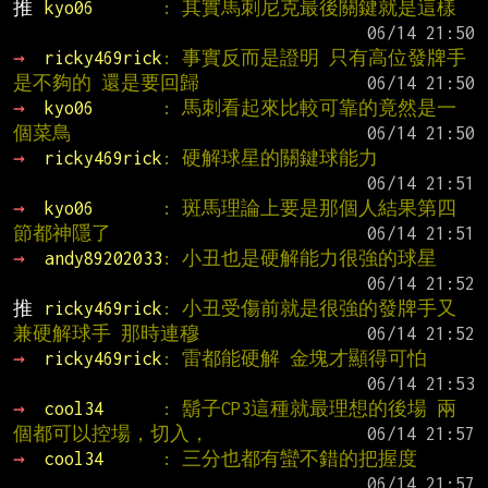
推 
kyo06       
: 其實馬刺尼克最後關鍵就是這樣
→ 
ricky469rick
: 事實反而是證明 只有高位發牌手
是不夠的 還是要回歸
→ 
kyo06       
: 馬刺看起來比較可靠的竟然是一
個菜鳥
→ 
ricky469rick
: 硬解球星的關鍵球能力
→ 
kyo06       
: 斑馬理論上要是那個人結果第四
節都神隱了
→ 
andy89202033
: 小丑也是硬解能力很強的球星
推 
ricky469rick
: 小丑受傷前就是很強的發牌手又
兼硬解球手 那時連穆
→ 
ricky469rick
: 雷都能硬解 金塊才顯得可怕
→ 
cool34      
: 鬍子CP3這種就最理想的後場 兩
個都可以控場，切入，
→ 
cool34      
: 三分也都有蠻不錯的把握度