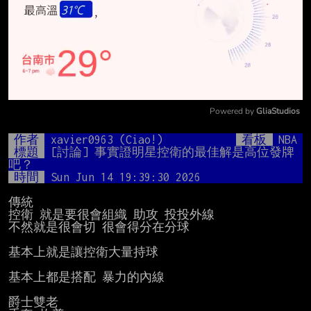
Powered by 
GliaStudios
Mute
作者
xavier0963 (Ciao!)
看板
NBA
標題
[討論] 事實證明星控衛的最佳解是高位發牌
吧？
時間
Sun Jun 14 19:39:30 2026
傳統

控衛 就是要很會組織 助攻 投投外線

不然就是很會切 很會得分在分球

基本上就是讓控衛大量持球

基本上都是搭配 暴力的內線

爵士雙老
