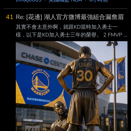
想再傳重大進展！根據韓國媒體《 首爾經濟日
報》報導，李賢重所屬經紀公司Epic Sports於9
41
Re: [花邊] 湖人官方微博最強組合漏詹眉
日證實，這位23歲的南韓前鋒 已正式收到紐奧
其實不會太意外啊，就跟KD當時加入勇士一
良鵜鶘與波士頓塞爾提克的迷你訓練營邀請，將
樣，以下是KD加入勇士三年的榮譽。 2 FMVP 3
在8月中旬接連奔赴兩大 勁旅試訓，全力爭取進
次All NBA (1× 一隊, 2× 二隊) 1 AMVP 3 All
入NBA正式名單的機會。 李賢重近年來為了踏
star 季後賽平均得分：29.6 老大咖哩的榮譽 3
上籃球最高殿堂，腳步始終未曾停歇。根據經紀
次All NBA (1× 一隊, 1× 二隊, 1× 三隊) 3 All
公司透露，他將於8 日至13日先前往紐奧良參加
star 季後賽平均得分：27.3 甚至在冠軍賽出現
鵜鶘隊的迷你訓練營，
KD想讓FMVP，但是實在太強讓不出去的窘境，
咖哩也總是會在關鍵時刻烙個兩次塞，而且當時
的咖哩是會被點名單挑狂虐的，而KD是防守大
鎖。 就KD這個表現，不要講最