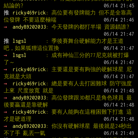
結論的?
推 
ricky469rick
: 高位要有發牌能力 但不是全靠高
位發牌 不要這麼極端
→ 
andy89202033
: 今天發牌的都打半場 資源鎖誰?
推 
lsgsl       
: 季後賽舞台硬解能力才是王道
吧，如果狐狸這位置換
→ 
lsgsl       
: 成有神仙三分的77尼克就被打爆
了～
→ 
ricky469rick
: 主要還是要有夠強的硬解球星 尼
克就是大頭
→ 
ricky469rick
: 總是要有人去打困難球 防守強度
上來 尺度放寬 就是
→ 
andy89202033
: 高位發牌跟3D都只是角色球員 最
後要贏還是靠硬解
→ 
ricky469rick
: 要有人能夠在這種困難下打進 這
才是硬道理
→ 
andy89202033
: 你沒有硬解球星 最後就是24秒出
不了手 亂丟一氣