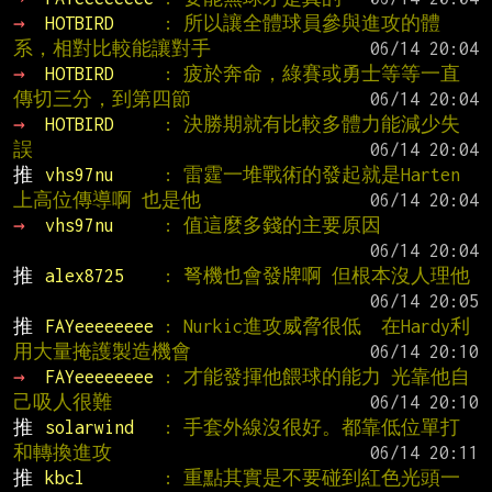
→ 
HOTBIRD     
: 所以讓全體球員參與進攻的體
系，相對比較能讓對手
→ 
HOTBIRD     
: 疲於奔命，綠賽或勇士等等一直
傳切三分，到第四節
→ 
HOTBIRD     
: 決勝期就有比較多體力能減少失
誤
推 
vhs97nu     
: 雷霆一堆戰術的發起就是Harten
上高位傳導啊 也是他
→ 
vhs97nu     
: 值這麼多錢的主要原因
推 
alex8725    
: 弩機也會發牌啊 但根本沒人理他
推 
FAYeeeeeeee 
: Nurkic進攻威脅很低  在Hardy利
用大量掩護製造機會
→ 
FAYeeeeeeee 
: 才能發揮他餵球的能力 光靠他自
己吸人很難
推 
solarwind   
: 手套外線沒很好。都靠低位單打
和轉換進攻
推 
kbcl        
: 重點其實是不要碰到紅色光頭一