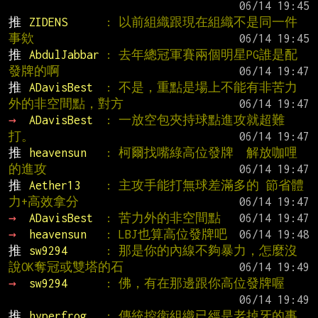
推 
ZIDENS      
: 以前組織跟現在組織不是同一件
事欸
推 
AbdulJabbar 
: 去年總冠軍賽兩個明星PG誰是配
發牌的啊
推 
ADavisBest  
: 不是，重點是場上不能有非苦力
外的非空間點，對方
→ 
ADavisBest  
: 一放空包夾持球點進攻就超難
打。
推 
heavensun   
: 柯爾找嘴綠高位發牌  解放咖哩
的進攻
推 
Aether13    
: 主攻手能打無球差滿多的 節省體
力+高效拿分
→ 
ADavisBest  
: 苦力外的非空間點
→ 
heavensun   
: LBJ也算高位發牌吧
推 
sw9294      
: 那是你的內線不夠暴力，怎麼沒
說OK奪冠或雙塔的石
→ 
sw9294      
: 佛，有在那邊跟你高位發牌喔
推 
hyperfrog   
: 傳統控衛組織已經是老掉牙的事