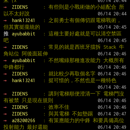
來（X
→ 
ZIDENS      
: 有些則是小戰術做的小組配合 所
以不太好說
→ 
hank13241   
: 之前勇士有個傳切跟電梯戰術，
但其實挺攏統的
推 
ayubabbit   
: 這種主要好處就是可以清空禁區
吧
→ 
ZIDENS      
: 常見的就是西班牙擋拆 Stack 牛
角站位 阿後面延伸
→ 
ayubabbit   
: 不然嘴綠那種進攻能力 大概所有
中鋒都行
→ 
ZIDENS      
: 就比較少再取個名字
→ 
hank13241   
: 挺可惜的，不然也是一種特色
→ 
ZIDENS      
: 講到電梯順便澄清一下 電梯門沒
有被禁 只是現在規則
→ 
ZIDENS      
: 效率不佳
→ 
ZIDENS      
: 與其電梯 不如墊踢
→ 
a28200266   
: 有策應能力的中鋒 和要具備高位
投射能力 最好還能