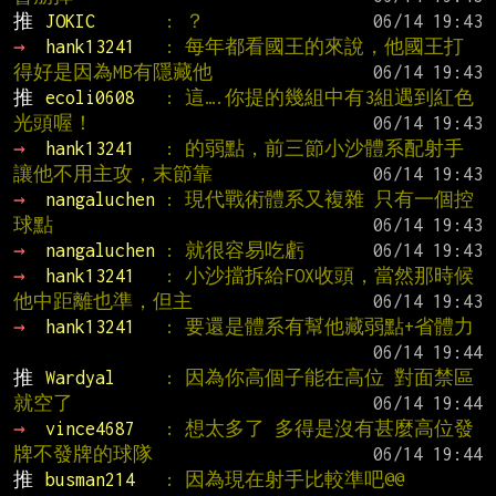
推 
JOKIC       
: ？
→ 
hank13241   
: 每年都看國王的來說，他國王打
得好是因為MB有隱藏他
推 
ecoli0608   
: 這….你提的幾組中有3組遇到紅色
光頭喔！
→ 
hank13241   
: 的弱點，前三節小沙體系配射手
讓他不用主攻，末節靠
→ 
nangaluchen 
: 現代戰術體系又複雜 只有一個控
球點
→ 
nangaluchen 
: 就很容易吃虧
→ 
hank13241   
: 小沙擋拆給FOX收頭，當然那時候
他中距離也準，但主
→ 
hank13241   
: 要還是體系有幫他藏弱點+省體力
推 
Wardyal     
: 因為你高個子能在高位 對面禁區
就空了
→ 
vince4687   
: 想太多了 多得是沒有甚麼高位發
牌不發牌的球隊
推 
busman214   
: 因為現在射手比較準吧@@