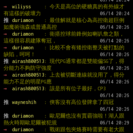
→ 
wiliyss     
: 今天是高位的硬糖真的有外線才
有這樣的破壞力
推 
duriamon    
: 最佳解就是核心為高控衛超巨例
如魔術強森或普通高控
→ 
duriamon    
: 衛搭控球前鋒例如喇叭詹之類，
這樣很容易建隊奪冠，
→ 
duriamon    
: 比較不會有矮控衛整天被打點的
缺陷，呵呵！
推 
airash800513
: 現代PG通常都是雙能偏SG了，得
分能力不夠防守強度
→ 
airash800513
: 上去被切斷連線就沒用了，得分
能力不足的明星PG應
→ 
airash800513
: 該是所有位子最好，CP3
推 
wayneshih   
: 俠客沒有高位發牌拿了四冠
推 
duriamon    
: 歐尼爾也沒有賈霸強啦！湖人跟
熱火時期歐尼爾被犯規
→ 
duriamon    
: 戰術跟包夾烙賽時需要有老大跟