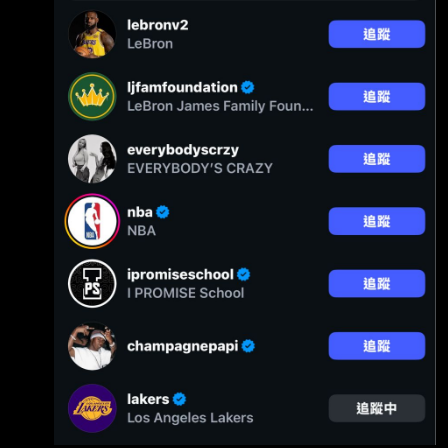
官方微博發布“隊史偉大雙人組”主 : 題盤點。配
文稱“有些組合靠時間沉澱經典，有些組合以冠
軍鑄就傳奇”，依次羅列了 M :