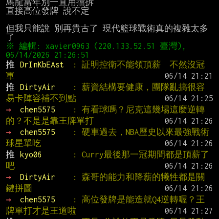
馬龍當年別一直用擋拆

直接高位發牌 說不定

但我只能說 別再貴古了 現代籃球戰術真的複雜太多
※ 編輯: xavier0963 (220.133.52.51 臺灣), 
推 
DrInKbEAst  
: 証明控衛不能領頂薪  不然沒冠
軍
推 
DirtyAir    
: 薪資結構要健康，團隊亂搞很容
易卡陣容補不到點
→ 
chen5575    
: 有看球嗎？尼克這幾場這麼逆轉
的？不是是靠王牌單打
→ 
chen5575    
: 硬車過去，NBA歷史以來最強戰術 
球星單吃
推 
kyo06       
: Curry最後那一冠期間都是頂薪了
吧
→ 
DirtyAir    
: 森哥的能力和降薪的犧牲都是關
鍵拼圖
→ 
chen5575    
: 高位發牌是能造就Q4逆轉喔？王
牌單打才是王道啦