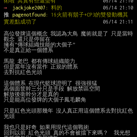
術啦 其實有些還蠻有
→ 
jackjoke2007
: 料的
推 
pagenotfound
: 16火箭有鬍子+CP3的雙發動機其
實差點成功了
高位發牌這個概念 我認為大鳥 魔術就是了 只是當時
觀念 還只是停留在

擁有”傳球組織技能的大個子”

不是真正給一個體系

馬龍 老巴 都有傳球組織能力

但是當年沒有當作 正規的體系

去對抗紅色光頭

這個體系 在現代籃球證明了 很強很猛

高個面筐幹三分只是手段 解放禁區空間

解放後衛幹分才是真的

只是能高位發牌的大個子鳳毛麟角

只是紅色光頭那幾年 沒人真正用這個體系去對抗紅色
光頭

我也只是好奇 如果用現代這個戰術

回到以前 紅色光頭 真的不會被擋下來嗎？  我光想