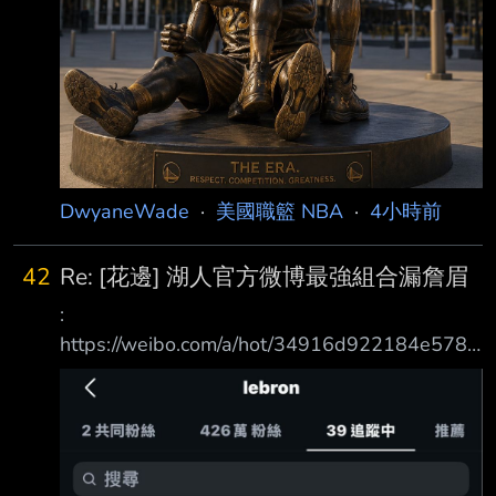
DwyaneWade
·
美國職籃 NBA
·
4小時前
42
Re: [花邊] 湖人官方微博最強組合漏詹眉
:
https://weibo.com/a/hot/34916d922184e578_
0.html?type=grab :
https://www.facebook.com/share/p/1Af7euCY4
4/?mibextid=wwXIfr : 湖人官方宣傳除名詹眉，
奪第17冠雙人組被跳過，詹姆斯8年1冠 : 2026
年8月7日，Los Angeles Lakers（洛杉磯湖人）