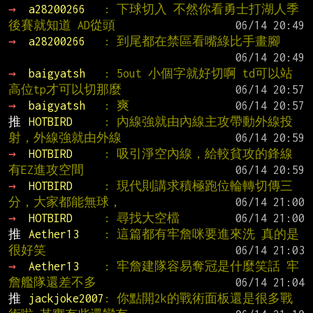
→ 
a28200266   
: 下球切入 不然你看勇士打湖人季
後賽就知道 AD從頭
→ 
a28200266   
: 到尾都在禁區看嘴綠比手畫腳
→ 
baigyatsh   
: 5out 小個字就好切啊 td可以站
高位tp才可以切那麼
→ 
baigyatsh   
: 爽
推 
HOTBIRD     
: 內線強就由內線主攻帶動外線投
射，外線強就由外線
→ 
HOTBIRD     
: 吸引淨空內線，給較貧攻的鋒線
有EZ進攻空間
→ 
HOTBIRD     
: 現代則講求積極跑位輪轉切傳三
分，大家都能無球，
→ 
HOTBIRD     
: 尋找大空檔
推 
Aether13    
: 這篇都有牢詹咪要進來洗 真的是
很好笑
→ 
Aether13    
: 牢詹建隊容易奪冠是什麼笑話 牢
詹艦隊還差不多
推 
jackjoke2007
: 你點開2k的戰術面板還是很多戰