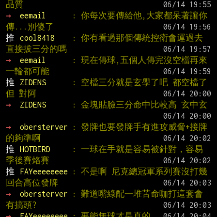
品質
→ 
eemail      
: 你每次要傳給他,大家都呆著讓你
傳...別傻了
推 
cool8418    
: 你有看過那個傳統控衛會運過去
直接拔三分的嗎
→ 
eemail      
: 現在傳球,五個人傳完沒空檔再來
一輪都可能
推 
ZIDENS      
: 空檔三分就是玄學了吧 都空檔了 
但 對阿
→ 
ZIDENS      
: 金塊貼臉三分命中比較高 玄中玄
→ 
obersterver 
: 發牌也要發牌手有進攻威脅+接牌
的夠準啊
推 
HOTBIRD     
: 一球在手就是容易被針對，容易
季後賽烙賽
推 
FAYeeeeeeee 
: 不是啊 尼克總冠軍系列賽沒打幾
回合高位發牌
→ 
obersterver 
: 難道嘴綠配一堆苦命咖打這套會
有搞頭?
→ 
FAYeeeeeeee 
: 要能無球才是真的