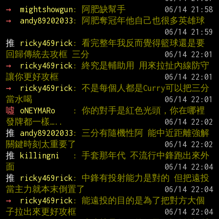
→ 
mightshowgun
: 阿肥缺幫手
→ 
andy89202033
: 阿肥奪冠年他自己也很多英雄球
推 
ricky469rick
: 看完整年我反而覺得籃球還是要
回歸傳統去攻框 三分
→ 
ricky469rick
: 終究是輔助用 用來拉扯內線防守
讓你更好攻框
→ 
ricky469rick
: 不是每個人都是Curry可以把三分
當水喝
噓 
oNEYMARo    
: 你的對手是紅色光頭，你在哪裡
發牌都一樣…..
推 
andy89202033
: 三分有隨機性阿 能中近距離強解
關鍵時刻太重要了
推 
killingni   
: 手套那年代 不流行中鋒跑出來外
面
推 
ricky469rick
: 中鋒有投射能力是對的 但把遠投
當主力就本末倒置了
→ 
ricky469rick
: 能遠投的目的是為了把對方大個
子拉出來更好攻框