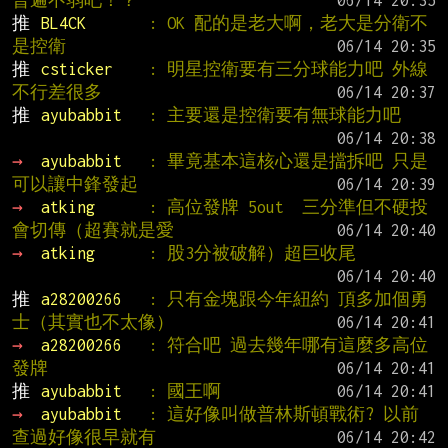
普遍不弱吧！？
推 
BL4CK       
: OK 配的是老大啊，老大是分衛不
是控衛
推 
csticker    
: 明星控衛要有三分球能力吧 外線
不行差很多
推 
ayubabbit   
: 主要還是控衛要有無球能力吧
→ 
ayubabbit   
: 畢竟基本這核心還是擋拆吧 只是
可以讓中鋒發起
→ 
atking      
: 高位發牌 5out  三分準但不硬投
會切傳（超賽就是愛
→ 
atking      
: 股3分被破解）超巨收尾
推 
a28200266   
: 只有金塊跟今年紐約 頂多加個勇
士（其實也不太像）
→ 
a28200266   
: 符合吧 過去幾年哪有這麼多高位
發牌
推 
ayubabbit   
: 國王啊
→ 
ayubabbit   
: 這好像叫做普林斯頓戰術? 以前
查過好像很早就有