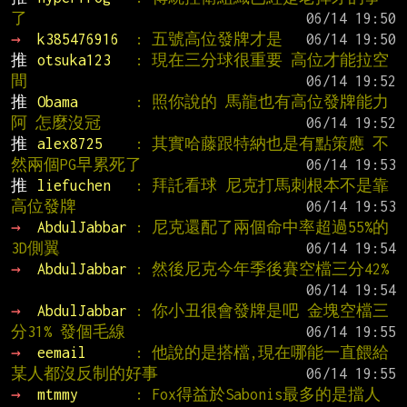
了
→ 
k385476916  
: 五號高位發牌才是
推 
otsuka123   
: 現在三分球很重要 高位才能拉空
間
推 
Obama       
: 照你說的 馬龍也有高位發牌能力
阿 怎麼沒冠
推 
alex8725    
: 其實哈藤跟特納也是有點策應 不
然兩個PG早累死了
推 
liefuchen   
: 拜託看球 尼克打馬刺根本不是靠
高位發牌
→ 
AbdulJabbar 
: 尼克還配了兩個命中率超過55%的
3D側翼
→ 
AbdulJabbar 
: 然後尼克今年季後賽空檔三分42%
→ 
AbdulJabbar 
: 你小丑很會發牌是吧 金塊空檔三
分31% 發個毛線
→ 
eemail      
: 他說的是搭檔,現在哪能一直餵給
某人都沒反制的好事
→ 
mtmmy       
: Fox得益於Sabonis最多的是擋人