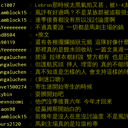
ic1007     
: Lebron那時候太黑氣焰又甚，被1-4
lamblock15 
: 風評有好過嗎？不是某族群被追殺很久
lamblock15 
: 連季後賽都沒有所以沒討論度啊
AYeeeeeeee 
: 不過真要說 一切都是馬刺主場的鍋
sd8604     
: *推文
h90119     
: 還有各種擺爛抽狀元籤 這隊好像什
AYeeeeeeee 
: 那裡真的是餿水回收站 一篇文臭過
angaluchen 
: 搓澡 拉球衣都好說 雙方都有 也是
angaluchen 
: 但護航尻頭 摔人 埋雷的 真的不能
angaluchen 
: 真不知道是怎樣的人 會支持這樣的
angaluchen 
: (刺迷口吻)
ove1500274 
: 寄生迷開始寄生的時候
kybin      
: 耍髒開始吧
oexnozomi  
: 他們沒季後賽六年 今年才回來
iaon98     
: 從贏姆斯開始白的
lamblock15 
: 前幾年是沒人在意沒討論度 不是風
purs2120   
: 馬刺主場真的是垃圾粉專