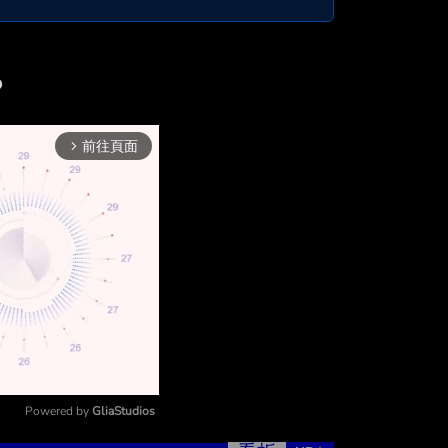
？
前往頁面
arrow_forward_ios
Powered by 
GliaStudios