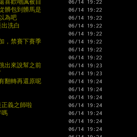
，還喜歡嘲諷被自
，從髒包到髒馬是
以為吧
產出洗白
追加，禁賽下賽季
群跳出來說幫之前
了
會有翻轉再還原呢
是正義之師啦
好嗎