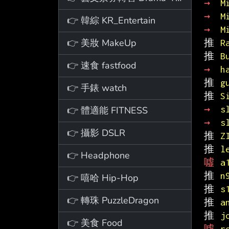
→ 
M
→ 
M
👉 韓綜 KR_Entertain
→ 
M
👉 美妝 MakeUp
推 
R
推 
B
👉 速食 fastfood
→ 
h
推 
g
👉 手錶 watch
推 
S
→ 
s
👉 體適能 FITNESS
→ 
s
👉 攝影 DSLR
推 
Z
推 
l
👉 Headphone
噓 
a
推 
n
👉 嘻哈 Hip-Hop
推 
s
👉 轉珠 PuzzleDragon
推 
a
推 
j
👉 美食 Food
噓 
r