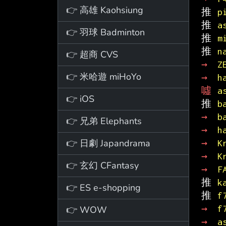
👉 高雄 Kaohsiung
推 
p
推 
a
👉 羽球 Badminton
推 
m
推 
n
👉 超商 CVS
→ 
Z
👉 米哈遊 miHoYo
→ 
h
噓 
a
👉 iOS
推 
b
→ 
b
👉 兄弟 Elephants
→ 
h
👉 日劇 Japandrama
→ 
K
→ 
K
👉 玄幻 CFantasy
→ 
F
推 
k
👉 ES e-shopping
推 
f
→ 
f
👉 WOW
→ 
a