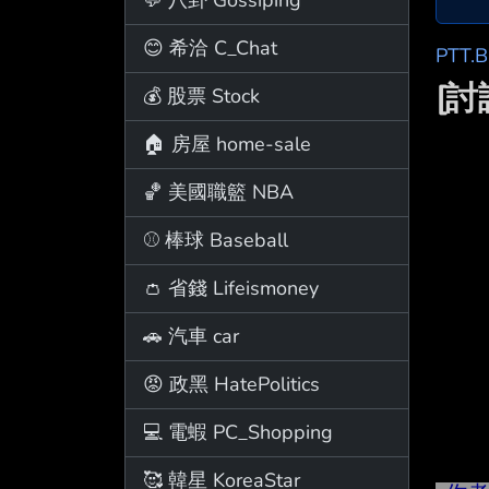
😊 希洽 C_Chat
PTT.
[
💰 股票 Stock
🏠 房屋 home-sale
🏀 美國職籃 NBA
⚾ 棒球 Baseball
👛 省錢 Lifeismoney
🚗 汽車 car
😡 政黑 HatePolitics
💻 電蝦 PC_Shopping
🥰 韓星 KoreaStar