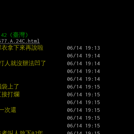
577.A.24C.html
球衣拿下來再說啦
是打人就沒辦法凹了
腦袋上了
直接打爛
軍一次還
益者叫人放下07年