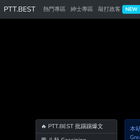
PTT.BEST
熱門專區
紳士專區
敲打政客
NEW
🔥 PTT.BEST 批踢踢爆文
本
Gre
💬 八卦 Gossiping