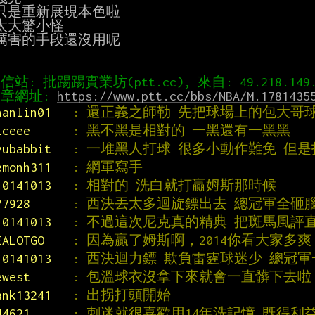
只是重新展現本色啦

太大驚小怪

厲害的手段還沒用呢

章網址: 
https://www.ptt.cc/bbs/NBA/M.1781435
hanlin01   
: 還正義之師勒 先把球場上的包大哥
iceee      
: 黑不黑是相對的 一黑還有一黑黑
yubabbit   
: 一堆黑人打球 很多小動作難免 但
emonh311   
: 網軍寫手
10141013   
: 相對的 洗白就打贏姆斯那時候
77928      
: 西決丟太多迴旋鏢出去 總冠軍全砸
10141013   
: 不過這次尼克真的精典 把斑馬風評
EALOTGO    
: 因為贏了姆斯啊，2014你看大家多爽
10141013   
: 西決迴力鏢 欺負雷霆球迷少 總冠
ewest      
: 包溫球衣沒拿下來就會一直髒下去啦
ank13241   
: 出拐打頭開始
44621      
: 刺迷就很喜歡用14年洗記憶 既得利