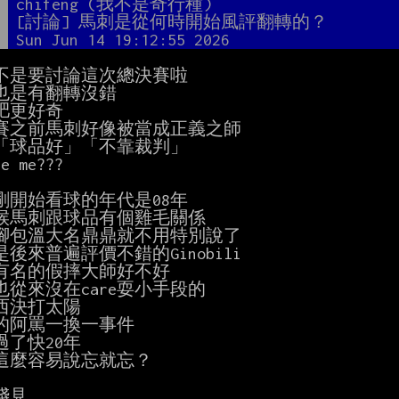
者
chifeng (我不是奇行種)
題
[討論] 馬刺是從何時開始風評翻轉的？
間
Sun Jun 14 19:12:55 2026
不是要討論這次總決賽啦

也是有翻轉沒錯

肥更好奇

賽之前馬刺好像被當成正義之師

「球品好」「不靠裁判」

e me???

剛開始看球的年代是08年

候馬刺跟球品有個雞毛關係

腳包溫大名鼎鼎就不用特別說了

後來普遍評價不錯的Ginobili

有名的假摔大師好不好

o也從來沒在care耍小手段的

西決打太陽

的阿罵一換一事件

了快20年

這麼容易說忘就忘？

見
