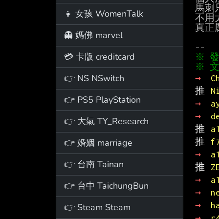
馬刺
👧 女孩 WomenTalk
不用
真正
👻 媽佛 marvel
💳 卡版 creditcard
※ 文
👉 NS NSwitch
→ 
C
推 
N
👉 PS5 PlayStation
→ 
a
→ 
d
👉 大氣 TY_Research
推 
a
推 
f
👉 婚姻 marriage
→ 
a
👉 台南 Tainan
推 
Z
→ 
a
👉 台中 TaichungBun
→ 
n
→ 
h
👉 Steam Steam
→ 
r