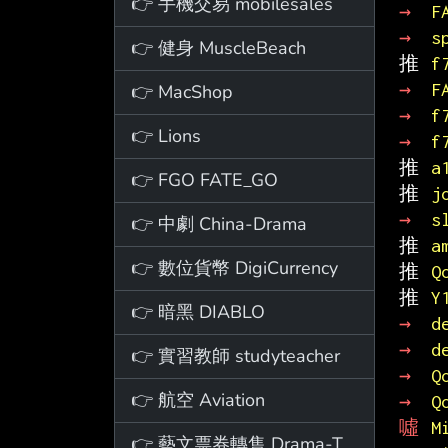
👉 手機交易 mobilesales
→ 
F
→ 
s
👉 健身 MuscleBeach
推 
f
→ 
F
👉 MacShop
→ 
f
👉 Lions
→ 
f
推 
a
👉 FGO FATE_GO
推 
j
→ 
s
👉 中劇 China-Drama
推 
a
👉 數位貨幣 DigiCurrency
推 
Q
推 
Y
👉 暗黑 DIABLO
→ 
d
→ 
d
👉 實習教師 studyteacher
→ 
Q
👉 航空 Aviation
→ 
Q
噓 
M
👉 藝文票券轉售 Drama-Ticket