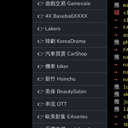
👉 遊戲交易 Gamesale
推 
m
噓 
s
👉 4X BaseballXXXX
→ 
s
→ 
F
👉 Lakers
→ 
a
👉 韓劇 KoreaDrama
推 
p
→ 
F
👉 汽車買賣 CarShop
推 
n
→ 
n
👉 機車 biker
→ 
n
👉 新竹 Hsinchu
→ 
n
推 
l
👉 美保 BeautySalon
推 
s
推 
j
👉 串流 OTT
推 
l
👉 歐美影集 EAseries
→ 
s
→ 
s