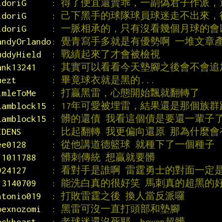
idoriG     
: 得了便宜還賣乖，一副偽君子作派
idoriG     
: 己下黑手的球隊球員球迷走不出來
idoriG     
: 一脈相承的，只有沒看幾個月球的會
andyOrlando
: 覺青寫手多就是有優勢啊 一堆文章
uddyHield  
: 戰績起來了才會被檢視
ank13241   
: 其實可以看看今天墊腳之後會不會
uezt       
: 畢竟球衣就是黑的...
imleToMe   
: 打贏黑雷，心態開始飄就翻轉了
lamblock15 
: 17年可愛被埋雷，結果還是那個族
lamblock15 
: 髒的還債 我看這個債是要還一輩子
IDENS      
: 比起翻轉 我更偏向還原 那為什麼
ee0128     
: 從他講道德籃球 就種下了一個種子
11011788   
: 髒刺傳統 想贏就要髒
924127     
: 看對手是誰啊 雷霆勇士的對面一定
13140709   
: 能洗白真的很好笑 馬刺真的超黑的
ntonio019  
: 打敗雷霆之後 換人當反派囉
oexnozomi  
: 黑雷可沒一直打頭部和墊腳
ockheart   
: 老球迷還沒死耶  bowen超髒