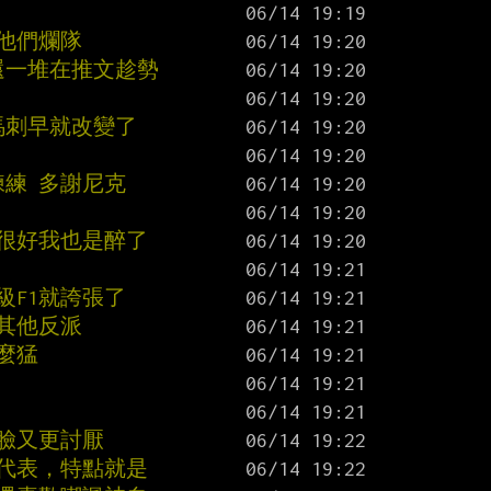
他們爛隊
還一堆在推文趁勢
馬刺早就改變了
去練練 多謝尼克
評很好我也是醉了
級F1就誇張了
其他反派
麼猛
臉又更討厭
的代表，特點就是