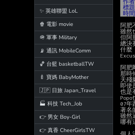
作
標
✨ 英雄聯盟 LoL
時
🍿 電影 movie
阿肥
雖然
🪖 軍事 Military
但阿
總決
什麼
📡 通訊 MobileComm
Excus
🏀 台籃 basketballTW
阿肥
那時
🍼 寶媽 BabyMother
天殘
即使是
🇯🇵 日旅 Japan_Travel
也是
Pop
🏭 科技 Tech_Job
07年
著名
雖然過
👉 男女 Boy-Girl
哪有
👉 真香 CheerGirlsTW
個人淺