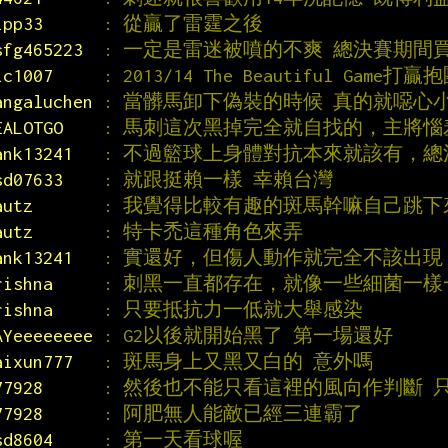
ipp33      
: 從贏了雷霆之後
sfg465223  
: 一定是雷迷被噴的不爽 總決賽期間
ic1007     
: 2013/14 The Beautiful Game打
angaluchen 
: 當髒馬卸下偽裝的時候 真的就噁心
EALOTGO    
: 馬刺這次黑掉完全就自找的，主將
ank13241   
: 不過籃球上身體對抗本來就該有，
sd07633    
: 就跟挺賴一樣 幸賴台灣
autz       
: 我覺得比較有趣的斑馬幹嘛自己跳
autz       
: 特卡禿這種角色來弄
ank13241   
: 實還好，但傷人動作就完全不該出現
rishna     
: 刺黑一直都存在，就像一些細菌一
rishna     
: 只要抵抗力一低就大舉感染
AYeeeeeeee 
: G2以後就開始黑了 第一場還好
aixun777   
: 斑馬身上又黑又白的 意外嗎
77928      
: 然後也不能只看這裡的風向作判斷 
77928      
: 阿肥無人能敵已經三連霸了
sd8604     
: 第一天看球喔