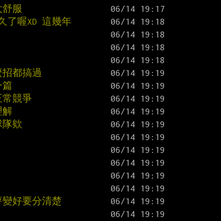
太舒服
了喔XD 這幾年
麼招都搞過
一篇
正常競爭
理解
球隊欸
評變好要分清楚