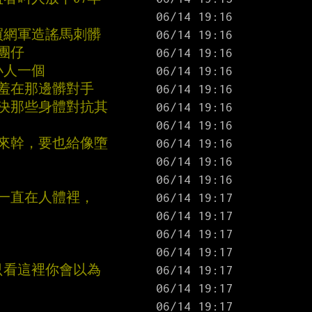
買網軍造謠馬刺髒
贏抱團仔
小人一個
惱羞在那邊髒對手
總決那些身體對抗其
下來幹，要也給像墮
樣一直在人體裡，
只看這裡你會以為