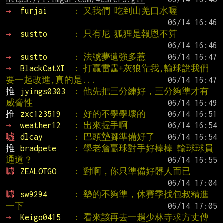
→ 
furjai      
: 又我們 吃到山羌口水喔
→ 
sustto      
: 只有尼 狐狸是報恩不算
→ 
sustto      
: 法號夢遺強多惹
→ 
BlackCatXI  
: 打贏雷霆+灰狼靠我,輸球說我們
要一起改進,真的是...
推 
jyings0303  
: 他先把三分練好，三分夠準才有
威脅性
推 
zxc123519   
: 好的不學學壞的
→ 
weather12   
: 出來握手啊
噓 
dlcay       
: 巴頭墊腳準備好了
推 
bradpete    
: 學老詹贏球對手好棒棒 輸球球員
通道？
噓 
ZEALOTGO    
: 對啊，你只準備好髒人而已
噓 
sw9294      
: 墊的不夠準，休賽季找包叔精進
一下
→ 
Keigo0415   
: 看來該再去一趟少林寺求方丈傳