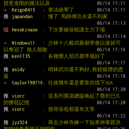
授更進階的腿法以及
→ 
Keigo0415   
: 掌法絕學了
推 
japandan    
: 懂了 馬師傅功夫還不到家
噓 
hexokinase  
: 下次要確保能讓主力下場
→ 
Windows11   
: 少林十八般武藝都學會以後就可
以奪冠了 無人能敵
推 
ken1735     
: 各種髒人招式都準備好了
推 
asidy       
: 哨林武功還不夠好,救錯狐狸的恩
返
→ 
taylor190716
: 往後幾年還是要靠你擋下SGA
推 
viorc       
: 這系列賽讓總版喚起了塵封已久
的髒苞記憶
推 
viorc       
: 搜尋張苞都還有文章
推 
jyz524      
: 再去少林寺練一下如來神掌跟洪