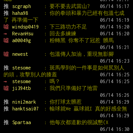
推 
scgraph     
: 要不要去武當山?
推 
haha98      
: 你的拳頭和暴力已經有包溫七成
了 再準備一下
噓 
windsp0419  
: 下三路功力不足
→ 
RevanHsu    
: 回去多練練
噓 
a00049g     
: 粉轉黑 你奪不了冠惹 髒馬
噓 
newest      
: 包溫傳人加油，重現無影腳
推 
stesome     
: 斑馬學到的一件事是如何尻別人
的頭，攻擊別人的膝蓋
→ 
stesome     
: 嗎？
噓 
ji394tb     
: 我們只準備好了地雷
推 
nini2mark   
: 你打球太髒惹
推 
hanktsai07  
: 輸球就We 贏球就I 真的好感全無
推 
Spartaa     
: 他每次都道歉的很誠懇(X