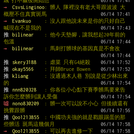
飄 打不贏後開始想
→ 
CsvsLinginoo
: 髒人 隊裡沒有老大哥跟波波 大
概壓不住真實斑馬
→ 
Evankuo     
: 沒人跟他說未來是你的只好自己
喊現在不是我的
推 
bilinear    
: 他今天墊腳，讓我想起20年前的
包溫
→ 
bilinear    
: 馬刺打髒球的基因真是不會改
推 
skery3188   
: 虐菜 只有G4絕殺
推 
okay5566    
: 拜師Bruce Bowen
推 
kliang      
: 沒通過木人巷 別說是從少林出來
的
推 
nnn820328   
: 你各位小心點下賽季髒馬要來告
訴你怎麼髒到讓人受傷
噓 
nono830209  
: 髒一次可以說不小心 但後續還有
挑釁跟髒
推 
Qoo1213855  
: 中國功夫強的就是戳眼踢蛋的那
些髒活 斑馬這幾個月
→ 
Qoo1213855  
: 可以再去進修一下