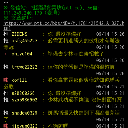
※ 發信站: 批踢踢實業坊(ptt.cc), 來自: 
※ 文章網址: 
https://www.ptt.cc/bbs/NBA/M.1781421542.A.327.h
tml
推 
ZIDENS      
: 你 還沒準備好
推 
asfg465223  
: 必需更精進髒人的技術才有辦法
奪冠
→ 
ohiyo104    
: 準備去少林寺進修招數了
推 
trewq22222  
: 但你的骯髒倒是準備的很超前
噓 
koflll      
: 看你贏雷霆那個爽樣就知道驕兵
必敗
推 
a28200266   
: 你 還沒準備好
推 
szx5986902  
: 少林武功還不夠強 沒把對面打死
推 
shadow0326  
: 斑馬循環又快進到下場說漂亮話
了
噓 
jieyun0323  
: 不夠髒嗎