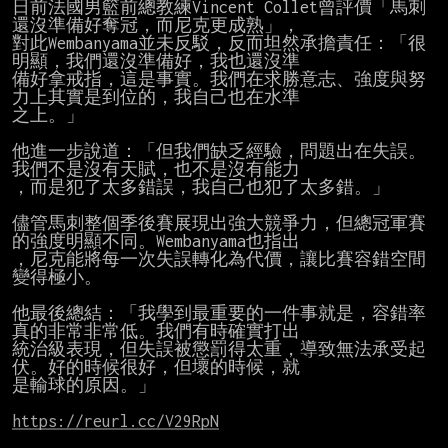
日前法國男籃前總教練Vincent Collet曾評價「馬刺
還沒準備好奪冠，而尼克更成熟」，

對此Wembanyama並未反駁，反而坦然承擔責任：「很
明顯，我們還沒準備好，我也還沒準

備好拿戒指，這是事實。我們在求勝意志、強度與努
力上其實是到位的，我自己也在水準

之上。」

他進一步說道：「但我們缺乏經驗，問題出在失誤。
我們不是沒有天賦，也不是沒有能力

，而是犯了太多錯誤，我自己也犯了太多錯。」

儘管馬刺整個季後賽展現出強大競爭力，但總冠軍賽
的強度明顯不同。Wembanyama也指出

，尼克能將每一次失誤轉化為代價，讓比賽容錯空間
變得極小。

他最後總結：「我學到最重要的一件事就是，容錯率
真的非常非常低。我們有時確實打出

統治級表現，但失誤被懲罰得太重，導致無法承受起
伏。好的時候很好，但壞的時候，就

是輸球的原因。」

https://reurl.cc/V29RpN