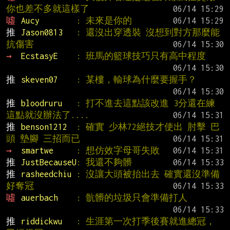
你也差不多就這樣了
噓 
Aucy        
: 未來是你的
推 
Jason0813   
: 還沒出穿透裝 沒想到對方那麼能
抗傷害
→ 
EcstasyE    
: 班馬的籃球技巧只有高中程度
推 
skeven07    
: 某樓，輸球為什麼要握手？
推 
bloodruru   
: 打不進去這點該改進 3分還在練
這點就沒辦法了....
推 
benson1212  
: 確實 少林72絕技才使出 肘擊 巴
頭 墊腳 三招而已
→ 
smartwe     
: 想仿效字母哥失敗
推 
JustBecauseU
: 我還不夠髒
推 
rasheedchiu 
: 沒讓大頭被抬出去 確實還沒準備
好奪冠
噓 
auerbach    
: 骯髒的垃圾只會準備打人
推 
riddickwu   
: 生涯第一次打季後賽就進總冠，