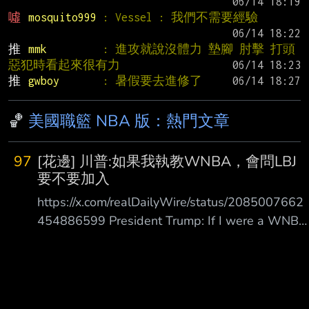
噓 
mosquito999 
: Vessel : 我們不需要經驗
推 
mmk         
: 進攻就說沒體力 墊腳 肘擊 打頭 
惡犯時看起來很有力
推 
gwboy       
: 暑假要去進修了
🏀
美國職籃 NBA 版：熱門文章
97
[花邊] 川普:如果我執教WNBA，會問LBJ
要不要加入
https://x.com/realDailyWire/status/2085007662
454886599 President Trump: If I were a WNBA
coach I’d go up to LeBron James and ask if he
has “any desire to be a woman.” 川普總統：如果
我是 WNBA 教練，我會走上前去問 LeBron
James，他是否有「任何想成 為女人的慾望」。 -