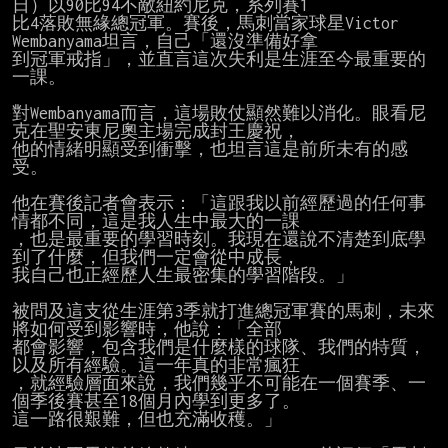
日）以90比94不敵紐約尼克，系列賽1

比4落敗無緣總冠軍。賽後，馬刺當家球星Victor 
Wembanyama坦言，自己「還沒準備好拿

到冠軍戒指」，並直言這次失利是生涯至今最重要的
一課。

對Wembanyama而言，這場敗仗顯然難以消化。眼看尼
克在聖安東尼奧主場完成封王慶祝，

他的情緒明顯受到衝擊，也坦言這是前所未有的感
受。

他在賽後記者會表示：「這跟我以前經歷過的任何事
情都不同，這是我人生中最大的一課

，也是最重要的學習時刻。我現在還說不清楚到底學
到了什麼，但我們一定會從中成長，

我自己也正經歷人生最密集的學習階段。」

被問及這支從生涯第3季就打進總冠軍賽的馬刺，未來
將如何受到影響時，他說：「全部

都會影響，包含我們是什麼樣的球隊、我們的特質，
以及所有經驗。這一年真的非常瘋狂

，就經驗層面來說，我們幾乎不可能在一個賽季、一
個季後賽甚至18個月內學到更多了。

這一路很艱難，但也充滿收穫。」
