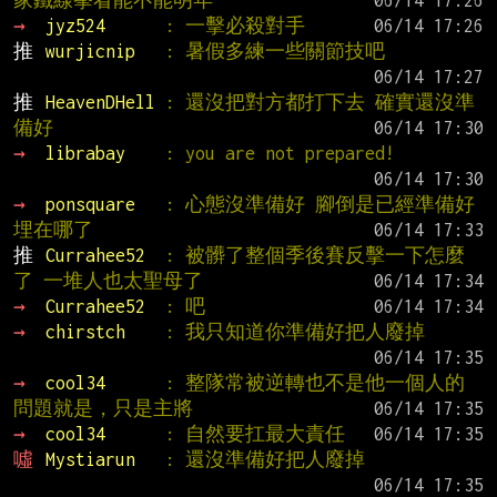
家鐵線拳看能不能明年
→ 
jyz524      
: 一擊必殺對手
推 
wurjicnip   
: 暑假多練一些關節技吧
推 
HeavenDHell 
: 還沒把對方都打下去 確實還沒準
備好
→ 
librabay    
: you are not prepared!
→ 
ponsquare   
: 心態沒準備好 腳倒是已經準備好
埋在哪了
推 
Currahee52  
: 被髒了整個季後賽反擊一下怎麼
了 一堆人也太聖母了
→ 
Currahee52  
: 吧
→ 
chirstch    
: 我只知道你準備好把人廢掉
→ 
cool34      
: 整隊常被逆轉也不是他一個人的
問題就是，只是主將
→ 
cool34      
: 自然要扛最大責任
噓 
Mystiarun   
: 還沒準備好把人廢掉