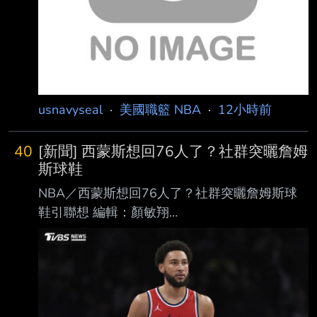
usnavyseal
·
美國職籃 NBA
·
12小時前
40
[新聞] 西蒙斯想回76人了？社群突曬詹姆
斯球鞋
NBA／西蒙斯想回76人了？社群突曬詹姆斯球
鞋引聯想 編輯：顏敏翔
https://i.imgur.com/qZccWgn.jpeg 西蒙斯自
2024年5月過後就不曾在NBA出賽。（圖／達志
影像美聯社） NBA前球星西蒙斯（Ben
Simmons）受到傷病與心理因素影響，年僅30
歲就已經淡出NBA舞台 ，上一次在NBA出賽已