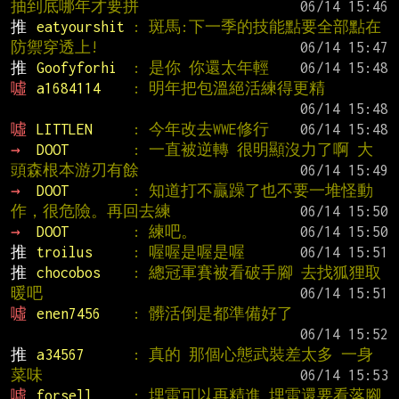
抽到底哪年才要拼
推 
eatyourshit 
: 斑馬:下一季的技能點要全部點在
防禦穿透上!
推 
Goofyforhi  
: 是你 你還太年輕
噓 
a1684114    
: 明年把包溫絕活練得更精
噓 
LITTLEN     
: 今年改去WWE修行
→ 
DOOT        
: 一直被逆轉 很明顯沒力了啊 大
頭森根本游刃有餘
→ 
DOOT        
: 知道打不贏躁了也不要一堆怪動
作，很危險。再回去練
→ 
DOOT        
: 練吧。
推 
troilus     
: 喔喔是喔是喔
推 
chocobos    
: 總冠軍賽被看破手腳 去找狐狸取
暖吧
噓 
enen7456    
: 髒活倒是都準備好了
推 
a34567      
: 真的 那個心態武裝差太多 一身
菜味
噓 
forsell     
: 埋雷可以再精進,埋雷還要看落腳