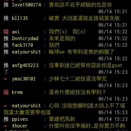
推 
love1500274 
: 賽前說不在乎經驗的也是你
推 
bll135      
: 確實 大頭森還能走路就算失敗
噓 
axi         
: 我們(x)  我(o)
推 
Dontcrydad  
: 未來是我的
推 
fack3170    
: 我們
推 
eatyourshit 
: 輸球we 有學到老詹的精髓了
推 
asfg465223  
: 沒事刺迷已經幫你貸款你是goat
了
→ 
ymsc30102   
: 少林七十二絕技還沒學完
噓 
krem        
: 還有什麼絕技沒有學到？
→ 
eatyourshit 
: 心得:沒能墊腳到讓大頭上不了場 
我還太嫩需要學包溫
推 
ppives      
: 重建吧馬刺
→ 
Xhocer      
: 什麼叫你沒準備好…是你實力不夠