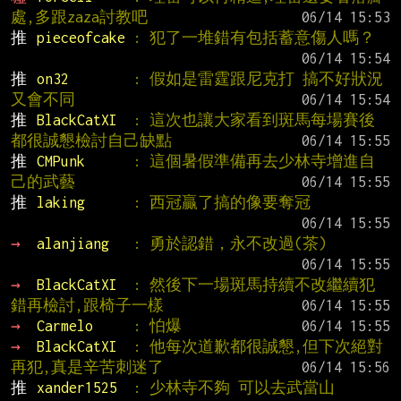
處,多跟zaza討教吧
推 
pieceofcake 
: 犯了一堆錯有包括蓄意傷人嗎？
推 
on32        
: 假如是雷霆跟尼克打 搞不好狀況
又會不同
推 
BlackCatXI  
: 這次也讓大家看到斑馬每場賽後
都很誠懇檢討自己缺點
推 
CMPunk      
: 這個暑假準備再去少林寺增進自
己的武藝
推 
laking      
: 西冠贏了搞的像要奪冠
→ 
alanjiang   
: 勇於認錯，永不改過(茶)
→ 
BlackCatXI  
: 然後下一場斑馬持續不改繼續犯
錯再檢討,跟椅子一樣
→ 
Carmelo     
: 怕爆
→ 
BlackCatXI  
: 他每次道歉都很誠懇,但下次絕對
再犯,真是辛苦刺迷了
推 
xander1525  
: 少林寺不夠 可以去武當山