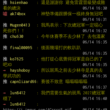
推 
hsienhao    
: 還是謝謝你 避免雷霆晉級變成難
看的總決
噓 
ak74box     
: 神墊準備跟髒保一樣終身無冠吧
推 
Mugen0413   
: 我馬表示：下次總冠軍一定噁心
死你們！！
推 
chu630      
: 今年休賽季不去少林了 去包溫家
推 
final00095  
: 後面幾場打的軟趴趴
推 
ko7625      
: 他打從心底覺得冠軍是自己的了
吧XD
→ 
hayshoboy   
: 所以斑馬之前去少林寺是真的去
學武功的
推 
capnlizard66
: 賽後不致意 嘔嘔嘔嘔嘔
→ 
lun8412     
: 我們需要生氣的斑馬 2027總冠軍
穩了
→ 
lun8412     
: 
https://i.imgur.com/4Csrcr5.gif