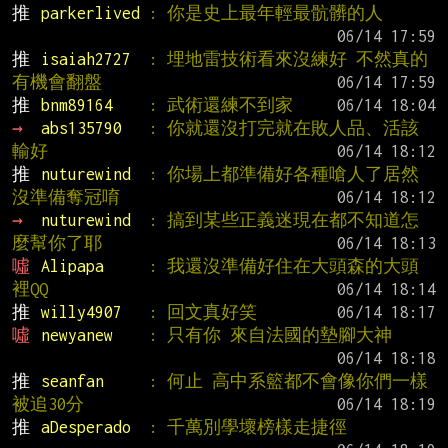
推 
parkerlived 
: 你是史上最年輕最骯髒的人
推 
isaiah2727  
: 埋地雷技術看來沒練好 不然真的
有機會翻盤
推 
bnm89164    
: 武術還練不到家
→ 
abs135790   
: 你就還沒打完就在敗人品、活該
輸好
推 
nuturewind  
: 你場上都準備好各種嗆人了居然
沒準備奪冠唷
→ 
nuturewind  
: 搞到某些正義迷現在都不知道怎
麼幫你了耶
噓 
Alipapa     
: 我還沒準備好住在大頭森的大頭
裡QQ
推 
willy4907   
: 回文真好笑
噓 
newyanew    
: 只有你 來自法國的墊腳大神
推 
seanfan     
: 何止 高中系籃都不會像你們一樣
被追30分
推 
aDesperado  
: 千萬別學壞榜樣走捷徑