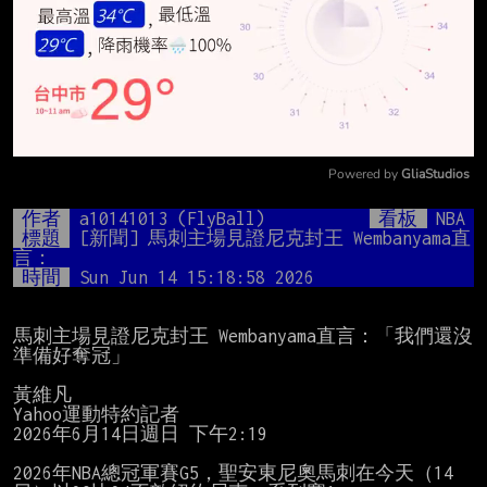
Powered by 
GliaStudios
Mute
作者
a10141013 (FlyBall)
看板
NBA
標題
[新聞] 馬刺主場見證尼克封王 Wembanyama直
言：
時間
Sun Jun 14 15:18:58 2026
馬刺主場見證尼克封王 Wembanyama直言：「我們還沒
準備好奪冠」

黃維凡

Yahoo運動特約記者

2026年6月14日週日 下午2:19

2026年NBA總冠軍賽G5，聖安東尼奧馬刺在今天（14