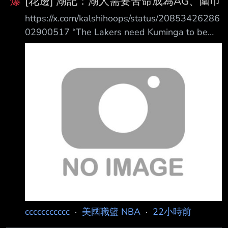
爆
[花邊] 湖記：湖人需要苦命成為AG、圍巾
Torre 週四在他的播客節目Pablo Torr e Finds
https://x.com/kalshihoops/status/20853426286
Out中報導，Leonard 據稱還曾與負責設計快艇
02900517 “The Lakers need Kuminga to be
主場 Intuit Dome 館內大型螢幕 的公司，簽下
their Aaron Gordon, their Andrew Wiggins,
doing the dirty work. I don’t know if he’s ready
to commit to that role. If he’s no t playing team
basketball, then its the wrong
ccccccccccc
·
美國職籃 NBA
·
22小時前