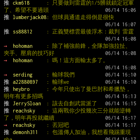
推 
ckm618      
: 只要做到雷霆的1/5髒就鎖定冠軍
了、希望不要過頭
推 
lumberjack08
: 但球員通道走得倒是很快
推 
ss88812     
: 正義雙標雲最後浮木：裁判 雷霆
→ 
hohoman     
: 除了補強前鋒，全隊加強拉扯、
夾手、壓肩的技巧好
→ 
hohoman     
: 嗎！這方面輸太多了。
→ 
serding     
: 輸球我們
推 
a22880897   
: 輸球we
推 
heybro      
: 今年只使出了曼巴肘和希臘墊，
明年有更多招嗎
推 
JerrySloan  
: 該去自創武當派了
推 
reachsky    
: 這兩戰你少投幾次三分就能逆轉
了，明年再投就繼續
→ 
reachsky    
: 丟冠吧
推 
demonh311   
: 包溫傳人加油，我想看飛踢重現
nba