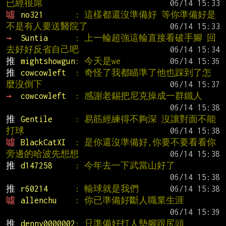
已經很屌
噓 
no321       
: 這樣都還沒準備好 等你準備好是
不是有人要送醫院了
→ 
Suntia      
: 上一輪超強這輪直接看破手腳 回
去好好反省自己吧
推 
mightshowgun
: 今天是we
推 
cowcowleft  
: 奇怪了我都瞄準了他也踩到了怎
麼沒倒下
→ 
cowcowleft  
: 感謝老錫把尼克操成一群鐵人
推 
Gentile     
: 易筋經練得不夠深 沒讓對面不能
打球
噓 
BlackCatXI  
: 是你還沒準備好,你要不要看看你
旁邊的哈波先想想
推 
d147258     
: 今年去一下武當山好了
推 
r60214      
: 輸球就是我們
噓 
allenchu    
: 你已準備好斷人職業生涯
推 
denny0000002
: 只準備好打人墊腳跟尻頭