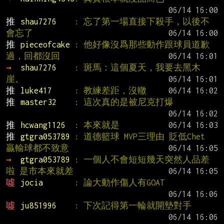
推 
shau7276    
: 忘了第一場直接下殺手，以後不
會忘了
推 
pieceofcake 
: 他好像沒爲那些動作跟球員道歉
過，回都沒回
→ 
shau7276    
: 斑馬：這個夏天，我要去黑木
崖。
推 
luke417     
: 教練差距，沒轍
推 
master32    
: 這次真的是被尼克打爆
推 
hcwang1126  
: 本來就是
推 
gtgra053789 
: 道德籃球 MVP三理由 貶低Chet 
贏輸球都不致意
→ 
gtgra053789 
: 一個人不會短短幾天突然人品差
啦 是市本來就差
噓 
jocia       
: 論大動作傷人有GOAT
噓 
ju851996    
: 下次記得第一輪就開墊對手