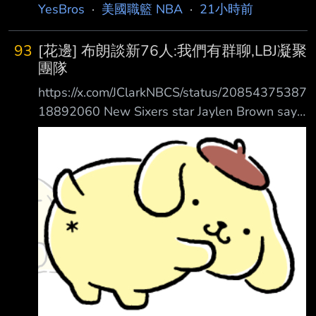
敗排名墊底，穩穩站在起碼前五順位的有利位
YesBros
·
美國職籃 NBA
·
21小時前
置，而那一屆選 秀也普遍被認為是大年。然而
國王並沒有像其他幾支球隊在球季尾聲那樣徹底
93
[花邊] 布朗談新76人:我們有群聊,LBJ凝聚
擺爛，他們 反而持續讓幾位有生產力的老將上
團隊
場，並開始大量培養年輕球員，最終累積出足夠
https://x.com/JClarkNBCS/status/20854375387
的氣勢 ，在最後18場比賽中贏下8場。這段期間
18892060 New Sixers star Jaylen Brown says
可以說是他們整個球季打得最好、同時也是最具
the Sixers players including LeBron James
自我毀滅的一段期間。 正因如此，國王戰績超
have a group chat and text every day and
越了巫師、籃網和溜馬，
LeBron is active in coming together as a te am
“Winning is the first thing on my mind”