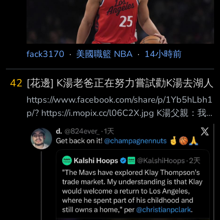
經要追溯到2024年5月了，先前西蒙斯受訪時曾
透露正準備重返NBA， 近日他在社群上傳一則
限時動態，引發眾人對他下一站的猜測。 西蒙
斯突曬詹姆斯球鞋 被解讀「示好老東家」 西
fack3170
·
美國職籃 NBA
·
14小時前
蒙斯日前在
42
[花邊] K湯老爸正在努力嘗試勸K湯去湖人
https://www.facebook.com/share/p/1Yb5hLbh1
p/? https://i.mopix.cc/l06C2X.jpg K湯父親：我
正在努力招募克萊去湖人 --