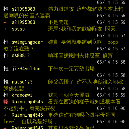
推 
s21995303   
: 體力跟進攻 這些都解決基本上超
過喇叭的分區八連霸
→ 
s21995303   
: 不是問題
→ 
sssss       
: 斑馬:我和我的歡樂隊友 問天
推 
swingingbear
: 確實 要髒就要髒到底啊  popp 
教了沒在聽？
推 
ss88812     
: 輸球直接跑回去休息室 優質
推 
ji394vul3nn 
: 下午次一定要墊出場
推 
natsu123    
: 師父我悟了 你不入地獄誰入地獄 
我佛慈悲
推 
kranoawi    
: 我刺王朝今天覆滅
噓 
Rainning4545
: 看完在西決的樣子就知道根本看
不起對手，看完決賽後
→ 
Rainning4545
: 更確信你有夠噁心跟字母哥同
level，自以為是好勝，
→ 
Rainning4545
: 其實根本就沒品而已