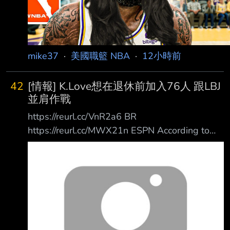
mike37
·
美國職籃 NBA
·
12小時前
42
[情報] K.Love想在退休前加入76人 跟LBJ
並肩作戰
https://reurl.cc/VnR2a6 BR
https://reurl.cc/MWX21n ESPN According to
ESPN's Dave McMenamin, Love has "interest"
in playing with James again and his agent has
had contact with Philadelphia 76ers officials
despite their roster already being at the
maximum 1