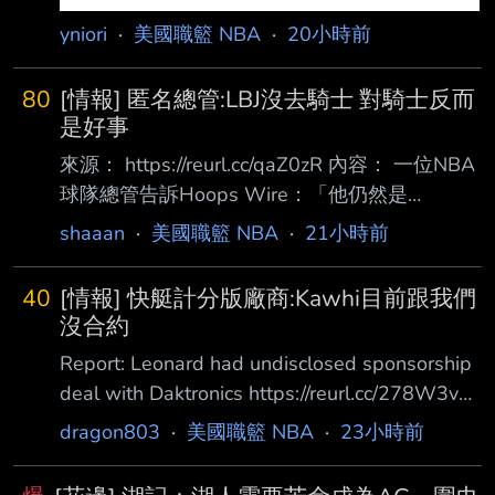
yniori
·
美國職籃 NBA
·
20小時前
80
[情報] 匿名總管:LBJ沒去騎士 對騎士反而
是好事
來源： https://reurl.cc/qaZ0zR 內容： 一位NBA
球隊總管告訴Hoops Wire：「他仍然是
LeBron，或者說仍然會有那種提醒你他曾經 是
shaaan
·
美國職籃 NBA
·
21小時前
LeBron的時刻。但這將會是我們看著他、然後說
他待得太久的那一章。有一天我們會問： 『還
40
[情報] 快艇計分版廠商:Kawhi目前跟我們
記得LeBron曾在七六人隊打球嗎？』然後笑出
沒合約
來。」 在聯盟打滾23年後，LeBron的球技已不
Report: Leonard had undisclosed sponsorship
如以往，他的影響力也逐漸消退。這種情況其實
deal with Daktronics https://reurl.cc/278W3v
已經 持續了好幾年，但上個賽季真正明顯地展
洛杉磯快艇球星 Kawhi Leonard 與一家現已破
dragon803
·
美國職籃 NBA
·
23小時前
現出來，他的數據下滑到場均20.9分、6.1籃
產的綠色金融公司簽訂的贊助合約，目前 正成
板、7 .2助攻、1.2抄截
為 NBA 調查的核心。前 ESPN 撰稿人 Pablo