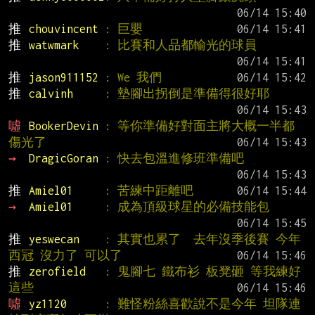
推 
chouvincent 
: 巨嬰
推 
watwmark    
: 比賽和人品都輸光的球員
推 
jason911152 
: We 我們
推 
calvinh     
: 墊腳出拐倒是準備得很好耶
噓 
BookerDevin 
: 等你準備好對面主將大概一半都
傷光了
→ 
DragicGoran 
: 快去包溫進修班準備吧
推 
Amiel01     
: 苦練中距離吧
→ 
Amiel01     
: 成為頂級球星的必備技能包
推 
yeswecan    
: 其實也累了  去年沒季後賽 今年
西冠 沒力了 可以了
推 
zerofield   
: 鬼腳七 鐵布衫 板凳砸 等我練好
這些
噓 
yz1120      
: 難怪粉絲喜歡說不是今年 坦隊連