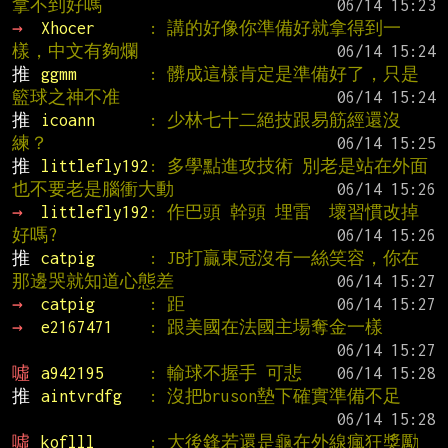
拿不到好嗎
→ 
Xhocer      
: 講的好像你準備好就拿得到一
樣，中文有夠爛
推 
ggmm        
: 髒成這樣肯定是準備好了，只是
籃球之神不准
推 
icoann      
: 少林七十二絕技跟易筋經還沒
練？
推 
littlefly192
: 多學點進攻技術 別老是站在外面 
也不要老是腦衝大動
→ 
littlefly192
: 作巴頭 幹頭 埋雷  壞習慣改掉
好嗎?
推 
catpig      
: JB打贏東冠沒有一絲笑容，你在
那邊哭就知道心態差
→ 
catpig      
: 距
→ 
e2167471    
: 跟美國在法國主場奪金一樣
噓 
a942195     
: 輸球不握手 可悲
推 
aintvrdfg   
: 沒把bruson墊下確實準備不足
噓 
koflll      
: 大後鋒若還是龜在外線瘋狂獎勵 