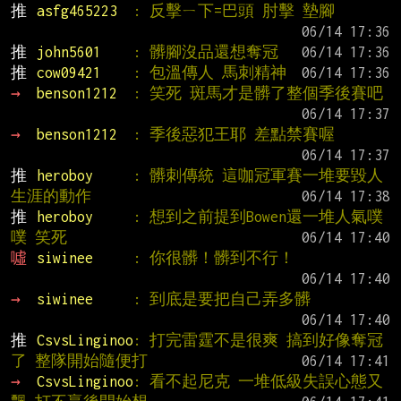
推 
asfg465223  
: 反擊ㄧ下=巴頭 肘擊 墊腳
推 
john5601    
: 髒腳沒品還想奪冠
推 
cow09421    
: 包溫傳人 馬刺精神
→ 
benson1212  
: 笑死 斑馬才是髒了整個季後賽吧
→ 
benson1212  
: 季後惡犯王耶 差點禁賽喔
推 
heroboy     
: 髒刺傳統 這咖冠軍賽一堆要毀人
生涯的動作
推 
heroboy     
: 想到之前提到Bowen還一堆人氣噗
噗 笑死
噓 
siwinee     
: 你很髒！髒到不行！
→ 
siwinee     
: 到底是要把自己弄多髒
推 
CsvsLinginoo
: 打完雷霆不是很爽 搞到好像奪冠
了 整隊開始隨便打
→ 
CsvsLinginoo
: 看不起尼克 一堆低級失誤心態又