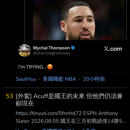
SoulHsu
·
美國職籃 NBA
·
20小時前
53
[外絮] Acuff是國王的未來 但他們仍須兼
顧現在
https://tinyurl.com/5fnnhd72 ESPN Anthony
Slater 2026.08.05 國王在三月初戰績僅14勝50
敗排名墊底，穩穩站在起碼前五順位的有利位