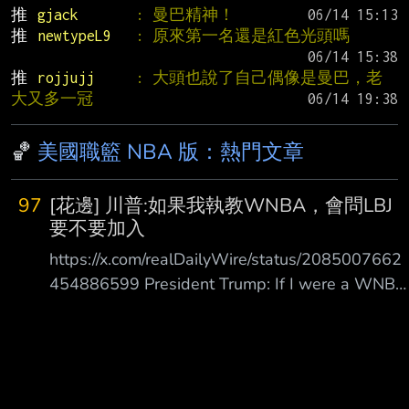
推 
gjack       
: 曼巴精神！
推 
newtypeL9   
: 原來第一名還是紅色光頭嗎
推 
rojjujj     
: 大頭也說了自己偶像是曼巴，老
大又多一冠
🏀
美國職籃 NBA 版：熱門文章
97
[花邊] 川普:如果我執教WNBA，會問LBJ
要不要加入
https://x.com/realDailyWire/status/2085007662
454886599 President Trump: If I were a WNBA
coach I’d go up to LeBron James and ask if he
has “any desire to be a woman.” 川普總統：如果
我是 WNBA 教練，我會走上前去問 LeBron
James，他是否有「任何想成 為女人的慾望」。 -
-