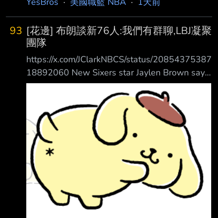
YesBros
·
美國職籃 NBA
·
1天前
置，而那一屆選 秀也普遍被認為是大年。然而
國王並沒有像其他幾支球隊在球季尾聲那樣徹底
93
[花邊] 布朗談新76人:我們有群聊,LBJ凝聚
擺爛，他們 反而持續讓幾位有生產力的老將上
團隊
場，並開始大量培養年輕球員，最終累積出足夠
https://x.com/JClarkNBCS/status/20854375387
的氣勢 ，在最後18場比賽中贏下8場。這段期間
18892060 New Sixers star Jaylen Brown says
可以說是他們整個球季打得最好、同時也是最具
the Sixers players including LeBron James
自我毀滅的一段期間。 正因如此，國王戰績超
have a group chat and text every day and
越了巫師、籃網和溜馬，
LeBron is active in coming together as a te am
“Winning is the first thing on my mind”