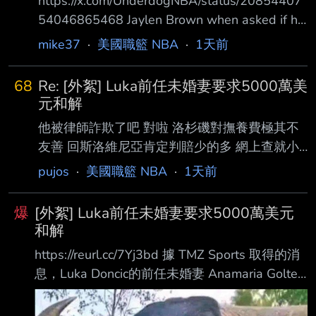
https://x.com/UnderdogNBA/status/20854407
54046865468 Jaylen Brown when asked if he
has talked to Jayson Tatum since being traded
mike37
·
美國職籃 NBA
·
1天前
to Philadelphia: "Not really." Jaylen Brown 在被
問到被交易到費城後是否與 Jayson Tatum 談過
68
Re: [外絮] Luka前任未婚妻要求5000萬美
話時回答： 「沒有。」 自從交易到現在也一個
元和解
月以上了，連通電話都沒有嗎？ -- 既然大家都
他被律師詐欺了吧 對啦 洛杉磯對撫養費極其不
說是沒有，那我
友善 回斯洛維尼亞肯定判賠少的多 網上查就小
孩生活需求 再往上加一點符合父母階級 一個月
pujos
·
美國職籃 NBA
·
1天前
幾千鎂？ 但回斯洛維尼亞有另一個玩意 同居法
雙方有同居行為 分手時共同財產分割 完全比照
爆
[外絮] Luka前任未婚妻要求5000萬美元
有婚姻關係伴侶 雙方分割同居期間累積財富 依
和解
D77在NBA簽的合約 她可以分的錢 可比洛杉磯
https://reurl.cc/7Yj3bd 據 TMZ Sports 取得的消
扶養費高多了 在洛杉磯打扶養費 頂到天了不起
息，Luka Doncic的前任未婚妻 Anamaria Goltes
一年幾十萬鎂 D77在NBA至2025年合約總值 大
曾表示，希望 雙方能夠以和平、友好的方式解決
概2.4億鎂、稅金抓50% 稅後實拿1.2億，對半
彼此的爭議……但 TMZ Sports 獲悉，她已將這場