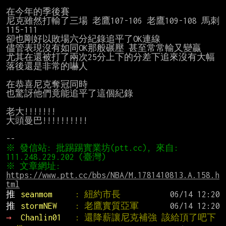
在今年的季後賽

尼克雖然打輸了三場 老鷹107-106 老鷹109-108 馬刺
115-111

卻也剛好以敗場六分紀錄追平了OK連線

儘管表現沒有如同OK那般碾壓 甚至常常輸又變贏

尤其在還被打了兩次25分上下的分差下追來沒有大幅
落後還是非常的嚇人

在恭喜尼克奪冠同時

也驚訝他們竟能追平了這個紀錄

老大!!!!!!!

大頭曼巴!!!!!!!!!!

※ 發信站: 批踢踢實業坊(ptt.cc), 來自: 
※ 文章網址: 
https://www.ptt.cc/bbs/NBA/M.1781410813.A.158.h
tml
推 
seanmom     
: 紐約市長
推 
stormNEW    
: 老鷹實質亞軍
→ 
Chanlin01   
: 還降薪讓尼克補強 該給頂了吧下