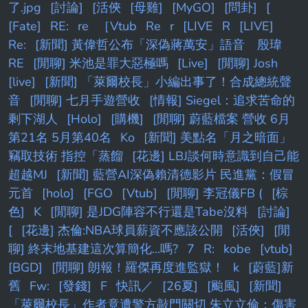
了.jpg
[討論]
[活俠
[母雞]
[MyGO]
[問卦]
[
[Fate]
RE:
re
［Vtub
Re
r
[LIVE
R
[LIVE]
Re:
[新聞] 黃偉哲公布「深偽蔣萬安」語音 殷瑋
RE
[閒聊] 米池是罪大惡極嗎
[Live]
[閒聊] Josh
[live]
[新聞] 「萊爾校長」小編出事了！合成總統聲
音
[閒聊] 七月手遊營收
[情報] Siegel：追求苦命的
剩下湖人
[Holo]
[購機]
[閒聊] 蔚藍檔案 營收 6月
第21名 5月第40名
Ko
[新聞] 美點名「月之暗面」
竊取技術 指控「蒸餾
[花邊] LBJ談何時意識到自己能
超越MJ
[新聞] 藍營AI深偽賴清德影片 民進黨：假冒
元首
[holo]
[FGO
[Vtub]
[閒聊] 李冠儀FB (
[棕
色]
K
[閒聊] 是JDG陣容不行還是Tabe沒料
[討論]
[
[花邊] 杰倫:NBA球員薪資不應該公開
[活俠]
[閒
聊] 終末地基建這次算簡化...嗎?
7
R:
kobe
[vtub]
[BGD]
[閒聊] 朗報！羅傑再度進監獄！
k
[蔚藍]新
舊
Fw:
[發錢]
F
快訊／
[26夏]
[颱風]
[新聞]
「萊爾校長」作者竟遭警方敲門關切 朱立立倫：傷害