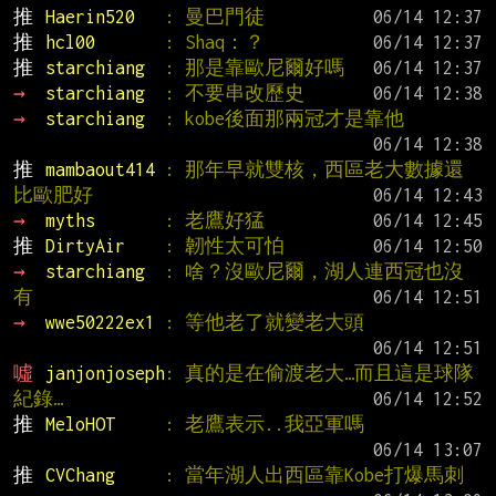
推 
Haerin520   
: 曼巴門徒
推 
hcl00       
: Shaq：？
推 
starchiang  
: 那是靠歐尼爾好嗎
→ 
starchiang  
: 不要串改歷史
→ 
starchiang  
: kobe後面那兩冠才是靠他
推 
mambaout414 
: 那年早就雙核，西區老大數據還
比歐肥好
→ 
myths       
: 老鷹好猛
推 
DirtyAir    
: 韌性太可怕
→ 
starchiang  
: 啥？沒歐尼爾，湖人連西冠也沒
有
→ 
wwe50222ex1 
: 等他老了就變老大頭
噓 
janjonjoseph
: 真的是在偷渡老大…而且這是球隊
紀錄…
推 
MeloHOT     
: 老鷹表示..我亞軍嗎
推 
CVChang     
: 當年湖人出西區靠Kobe打爆馬刺