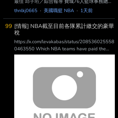
最佳 邱子珩／綜合報導 費城76人籃球事務總裁
甘西（Mike Gansey）近日透露，明星中鋒恩比
thnlkj0665
·
美國職籃 NBA
·
1天前
德（Joel Embiid） 目前已經完全恢復健康。 甘
西接受費城電台《97.5 The Fanatic》節目
99
[情報] NBA截至目前各隊累計繳交的豪華
《Middays With Marks》訪問時表示，恩比 德
稅
如今已經完全健康，目前甚至是近年最健康的狀
https://x.com/levakabas/status/208536025558
態。對於過去長期受到膝傷困擾的恩比 德而
0463550 Which NBA teams have paid the
言，這項進展無疑替76人注入一劑強心針。 恩
most luxury tax over the years? 哪支NBA球隊
比德近年飽受傷勢困擾，尤其左膝問題多次影響
在這些年來支付了最多的豪華稅？
出賽。2024-25賽季，他僅
https://i.verb.tw/ZWOSswlQ.jpg 800K 0 0 註:豪
華稅2002年開始徵收 --