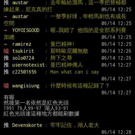
推 
austar      
: 去年輸給溜馬，這一季把替補都
練起來，尼克真的打
→ 
austar      
: 一整季好球，年輕馬刺也有成長
空間
→ 
YOYOISGOOD  
: 喔…我錯了 他指的是全部系列賽
加總
→ 
ramirez     
: 曼巴精神!
噓 
tsukirit    
: 那時歐尼爾無敵
推 
solo0724    
: 胯下之辱
推 
usernotexist
: 曼巴精神傳人
推 
c22501656   
: Man what can i say
噓 
wangisiung  
: 什麼時候有這種記錄了？
有喔

然後第一名依然是紅色光頭

1991 76人99-97 湖人93-91

紅色光頭連這種地方都能刷數據

推 
Devenskorte 
: 牢牢記住，湖人老大