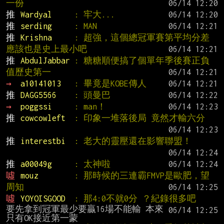
一份
推 
Wardyal     
: 牢大...
推 
serding     
: MAN
推 
Krishna     
: 超強，這個總冠軍賽第平均分差
應該也是史上最小吧
推 
AbdulJabbar 
: 糖糖順便搞了個單年季後賽正負
值歷史第一
→ 
a10141013   
: 畢竟是KOBE傳人
推 
DAGG5566    
: 頭曼巴
→ 
poggssi     
: man！
推 
cowcowleft  
: 印象一堆落後局 竟然才輸六分
推 
interestbi  
: 老大的靈壓還在影響聯盟！
推 
a00049g     
: 太神啦
噓 
mouz        
: 那時候的三連霸FMVP是歐肥，望
周知
噓 
YOYOISGOOD  
: 那4:0不就0分 ？紀錄很多吧
要先拿到冠軍最少要贏16場不能輸 本來