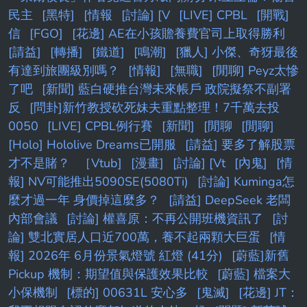
民主
[黑特]
[情報
[討論] [V
[LIVE] CPBL
[開戰]
信
[FGO]
[花邊] AE在小孩贍養費官司上取得勝利
[請益]
[轉播]
[鐵道]
[鳴潮]
[獵人] 小傑、奇犽最後
有達到旅團級別嗎？
[情報]
[無職]
[閒聊] Peyz太慘
了吧
[新聞] 藍白硬推台灣未來帳戶 政院擬祭不副署
反
[問卦]新竹教授砍死妹夫重點整理！7千萬去投
0050
[LIVE] CPBL例行賽
[新聞]
[閒聊
[閒聊]
[Holo] Hololive Dreams已開服
[請益] 要多了解股票
才不是賭？
［Vtub]
[漫畫]
[討論] [Vt
[內鬼]
[情
報] NV可能推出5090SE(5080Ti)
[討論] Kuminga怎
麼才過一年 身價掉這麼多？
[請益] DeepSeek 老闆
內部會議
[討論] 權喜原：不再公開班機資訊了
[討
論] 雙北實居人口近700萬，養不起兩顆大巨蛋
[情
報] 2026年 6月份景氣燈號 紅燈 (41分)
[蔚藍]新舊
Pickup 機制：期望值與保護效果比較
[蔚藍] 檔案大
小保機制
[標的] 00631L 安心多
[鬼滅]
[花邊] JT：