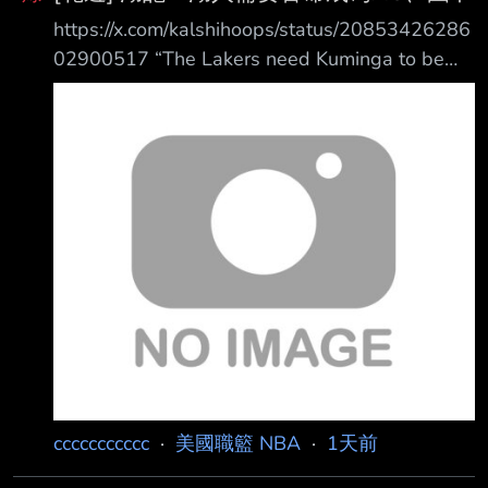
Torre 週四在他的播客節目Pablo Torr e Finds
https://x.com/kalshihoops/status/20853426286
Out中報導，Leonard 據稱還曾與負責設計快艇
02900517 “The Lakers need Kuminga to be
主場 Intuit Dome 館內大型螢幕 的公司，簽下
their Aaron Gordon, their Andrew Wiggins,
doing the dirty work. I don’t know if he’s ready
to commit to that role. If he’s no t playing team
basketball, then its the wrong
ccccccccccc
·
美國職籃 NBA
·
1天前