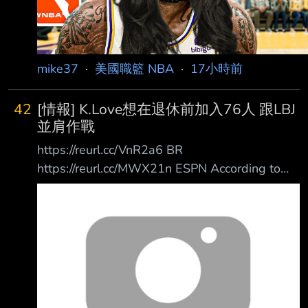
mike37
·
美國職籃 NBA
·
17小時前
42
[情報] K.Love想在退休前加入76人 跟LBJ
並肩作戰
https://reurl.cc/VnR2a6 BR
https://reurl.cc/MWX21n ESPN According to
ESPN's Dave McMenamin, Love has "interest"
in playing with James again and his agent has
had contact with Philadelphia 76ers officials
despite their roster already being at the
maximum 1