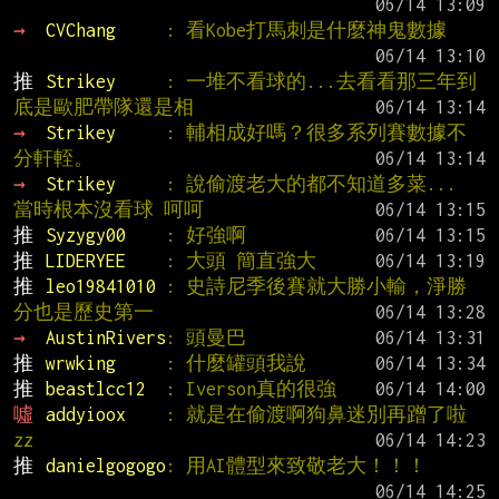
→ 
CVChang     
: 看Kobe打馬刺是什麼神鬼數據
推 
Strikey     
: 一堆不看球的...去看看那三年到
底是歐肥帶隊還是相
→ 
Strikey     
: 輔相成好嗎？很多系列賽數據不
分軒輊。
→ 
Strikey     
: 說偷渡老大的都不知道多菜... 
當時根本沒看球 呵呵
推 
Syzygy00    
: 好強啊
推 
LIDERYEE    
: 大頭 簡直強大
推 
leo19841010 
: 史詩尼季後賽就大勝小輸，淨勝
分也是歷史第一
→ 
AustinRivers
: 頭曼巴
推 
wrwking     
: 什麼罐頭我說
推 
beastlcc12  
: Iverson真的很強
噓 
addyioox    
: 就是在偷渡啊狗鼻迷別再蹭了啦
zz
推 
danielgogogo
: 用AI體型來致敬老大！！！