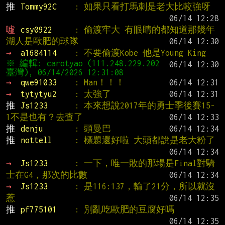
推 
Tommy92C    
: 如果只看打馬刺是老大比較強呀
噓 
csy0922     
: 偷渡牢大 有眼睛的都知道那幾年
湖人是歐肥的球隊
→ 
a1684114    
: 不要偷渡Kobe 他是Young King
※ 編輯: carotyao (111.248.229.202 
→ 
qwe91033    
: Man！！！
→ 
tytytyu2    
: 太強了
推 
Js1233      
: 本來想說2017年的勇士季後賽15-
1不是也有？去查了
推 
denju       
: 頭曼巴
推 
nottell     
: 標題還好啦 大頭都說是老大粉了
→ 
Js1233      
: 一下，唯一敗的那場是Final對騎
士在G4，那次的比數
→ 
Js1233      
: 是116:137，輸了21分，所以就沒
惹
推 
pf775101    
: 別亂吃歐肥的豆腐好嗎