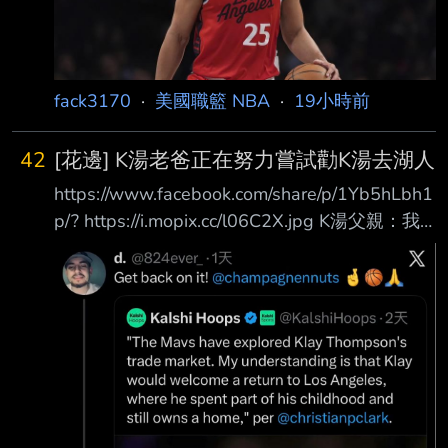
經要追溯到2024年5月了，先前西蒙斯受訪時曾
透露正準備重返NBA， 近日他在社群上傳一則
限時動態，引發眾人對他下一站的猜測。 西蒙
斯突曬詹姆斯球鞋 被解讀「示好老東家」 西
fack3170
·
美國職籃 NBA
·
19小時前
蒙斯日前在
42
[花邊] K湯老爸正在努力嘗試勸K湯去湖人
https://www.facebook.com/share/p/1Yb5hLbh1
p/? https://i.mopix.cc/l06C2X.jpg K湯父親：我
正在努力招募克萊去湖人 --