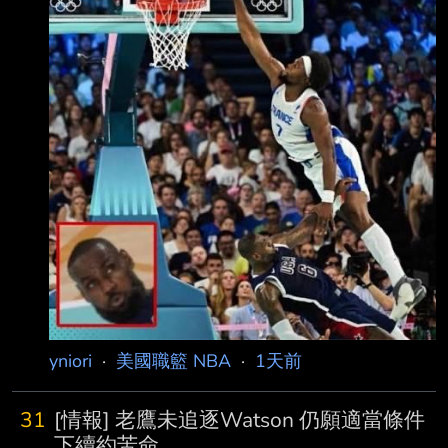
LeBron would be 44 years old. Should LeBron
go for Gold one last time? 據報導：奧運美國隊
計畫保留
yniori
·
美國職籃 NBA
·
1天前
31
[情報] 老鷹未追逐Watson 仍願適當條件
下續約苦命