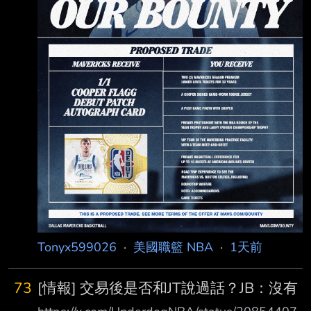
Tonyx599026
·
美國職籃 NBA
·
1天前
73
[情報] 交易後是否和JT說過話？JB：沒有