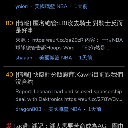
yniori
·
美國職籃 NBA
·
1天前
80
[情報] 匿名總管:LBJ沒去騎士 對騎士反而
是好事
來源： https://reurl.cc/qaZ0zR 內容： 一位NBA
球隊總管告訴Hoops Wire：「他仍然是
LeBron，或者說仍然會有那種提醒你他曾經 是
shaaan
·
美國職籃 NBA
·
1天前
LeBron的時刻。但這將會是我們看著他、然後說
他待得太久的那一章。有一天我們會問： 『還
40
[情報] 快艇計分版廠商:Kawhi目前跟我們
記得LeBron曾在七六人隊打球嗎？』然後笑出
沒合約
來。」 在聯盟打滾23年後，LeBron的球技已不
Report: Leonard had undisclosed sponsorship
如以往，他的影響力也逐漸消退。這種情況其實
deal with Daktronics https://reurl.cc/278W3v
已經 持續了好幾年，但上個賽季真正明顯地展
洛杉磯快艇球星 Kawhi Leonard 與一家現已破
dragon803
·
美國職籃 NBA
·
1天前
現出來，他的數據下滑到場均20.9分、6.1籃
產的綠色金融公司簽訂的贊助合約，目前 正成
板、7 .2助攻、1.2抄截
為 NBA 調查的核心。前 ESPN 撰稿人 Pablo
爆
[花邊] 湖記：湖人需要苦命成為AG、圍巾