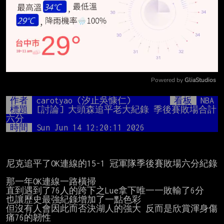
Powered by 
GliaStudios
Mute
作者
carotyao (汐止吳慷仁)
看板
NBA
標題
[討論] 大頭森追平老大紀錄 季後賽敗場合計
六分
時間
Sun Jun 14 12:20:11 2026
尼克追平了OK連線的15-1 冠軍隊季後賽敗場六分紀錄

那一年OK連線一路橫掃

直到遇到了76人的跨下之Lue拿下唯一一敗輸了6分

也讓歷史最強紀錄增加了一點色彩

但沒有人會因此而否決湖人的強大 反而是欣賞渾身傷
痛76的韌性
