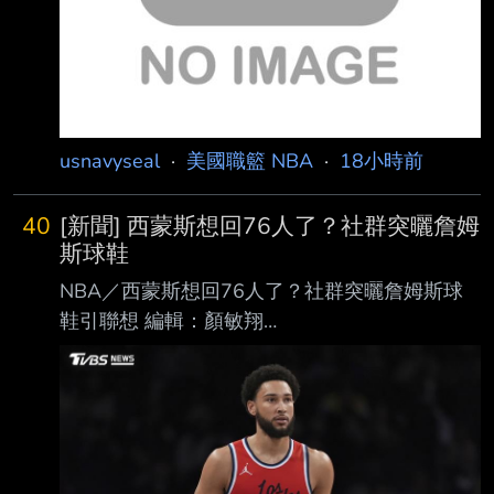
usnavyseal
·
美國職籃 NBA
·
18小時前
40
[新聞] 西蒙斯想回76人了？社群突曬詹姆
斯球鞋
NBA／西蒙斯想回76人了？社群突曬詹姆斯球
鞋引聯想 編輯：顏敏翔
https://i.imgur.com/qZccWgn.jpeg 西蒙斯自
2024年5月過後就不曾在NBA出賽。（圖／達志
影像美聯社） NBA前球星西蒙斯（Ben
Simmons）受到傷病與心理因素影響，年僅30
歲就已經淡出NBA舞台 ，上一次在NBA出賽已