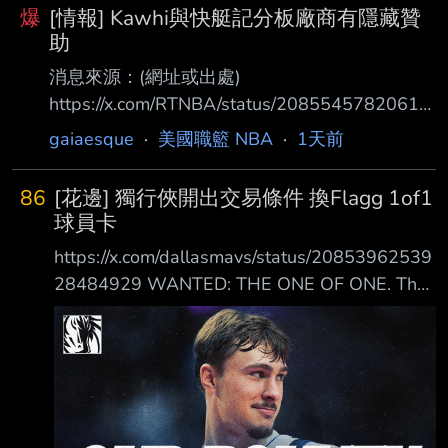
爆
[情報] Kawhi與快艇記分板廠商有隱藏贊
助
消息來源：(網址或出處)
https://x.com/RTNBA/status/20855457820615
23319 內容： Kawhi Leonard reportedly had a
gaiaesque
·
美國職籃 NBA
·
1天前
hidden, multimillion-dollar "sponsorship" deal
with the Clippers scoreboard-maker, per
86
[花邊] 獨行俠開出交易條件 換Flagg 1of1
@PabloTorre 據 @PabloTorre 報導，Kawhi
球員卡
Leonard 據說與快船隊計分板製造商有一項隱藏
https://x.com/dallasmavs/status/20853962539
的、價值 數百萬美元的「贊
28484929 WANTED: THE ONE OF ONE. The
Cooper Flagg Rookie Debut Patch Autograph
Card is officially out there. If you have it, we
want it. Claim the bounty. Good luck! #MFFL 懸
賞： Cooper Flagg新秀補丁親簽卡仍逍遙在外
如果你擁有它，我們想要