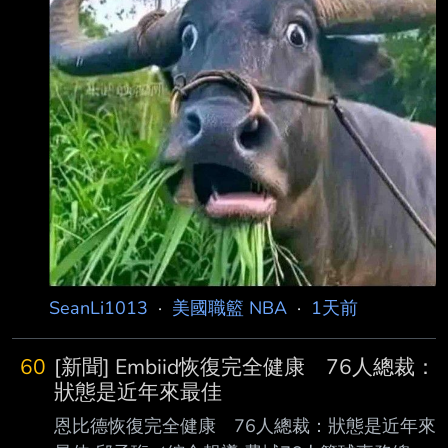
分6千萬鎂 女方要求 這五千萬美金看起來是粗略
法律 糾紛帶到斯洛維尼亞，而就她而言，要達成
算過
和解的代價是 5000 萬美元！ 據知情人士向
TMZ 透露，Anamaria 已在斯洛維尼亞提出新的
訴訟，並要求 4000 萬美元 給自己……TMZ 推
測，剩下的 1000 萬美元應該是為兩人的兩個女
兒提出的。
SeanLi1013
·
美國職籃 NBA
·
1天前
60
[新聞] Embiid恢復完全健康 76人總裁：
狀態是近年來最佳
恩比德恢復完全健康 76人總裁：狀態是近年來