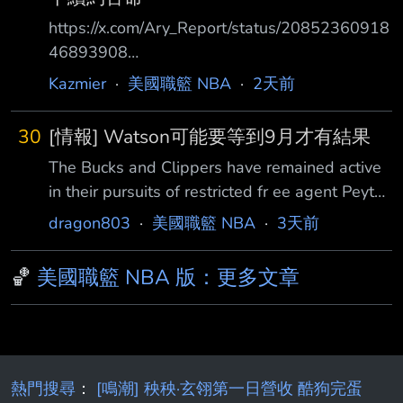
https://x.com/Ary_Report/status/20852360918
46893908
https://bbs.hupu.com/641622668.html The
Kazmier
·
美國職籃 NBA
·
2天前
Atlanta Hawks remain open to re-signing free
agent Jonathan Kuminga under the right
30
[情報] Watson可能要等到9月才有結果
circumstances, sources said. Atlanta is not
The Bucks and Clippers have remained active
pursuing Nuggets restricted free ag
in their pursuits of restricted fr ee agent Peyton
Watson, but a resolution may not come until
dragon803
·
美國職籃 NBA
·
3天前
early September as Watson and his agent,
Rich Paul, are willing to remain patient, per
🏀
美國職籃 NBA 版：更多文章
@JakeLFis cher. Atlanta “was
熱門搜尋
：
[鳴潮] 秧秧·玄翎第一日營收 酷狗完蛋