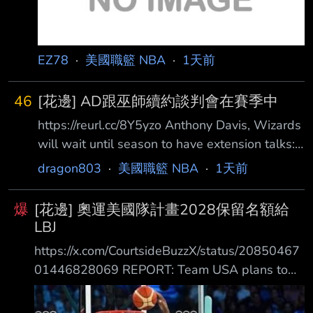
EZ78
·
美國職籃 NBA
·
1天前
46
[花邊] AD跟巫師續約談判會在賽季中
https://reurl.cc/8Y5yzo Anthony Davis, Wizards
will wait until season to have extension talks:
Sources 自從華盛頓巫師交易得到 Anthony
dragon803
·
美國職籃 NBA
·
1天前
Davis 之後，2026 年 8 月 6 日便一直被視為
Davis 與巫師是否可能建立長期合作關係的一個
爆
[花邊] 奧運美國隊計畫2028保留名額給
重要時間點。 根據勞資協議中關於球員延長合
LBJ
約的規定，今天是 Davis 與巫師首次可以正式簽
https://x.com/CourtsideBuzzX/status/20850467
署 現有合約延長協議的日子。 不過，今天這個
01446828069 REPORT: Team USA plans to
取得續約資格的日期，
give LeBron James a roster spot if he wants it
for the 2028 Olympic Games in Los Angeles