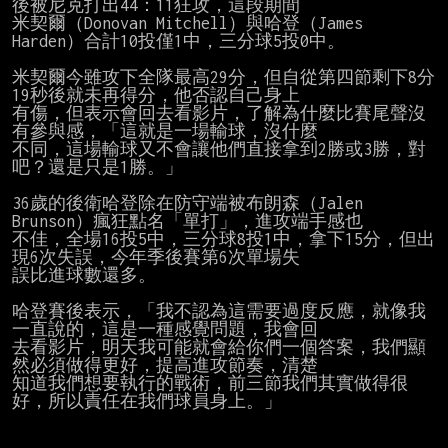
後被尼克打出44：11狂攻，這段期間

米契爾（Donovan Mitchell）與哈登（James 
Harden）合計10投僅1中，三分球5投0中。

米契爾今雖攻下全隊最高29分，但自從第四節剩下8分
19秒後就未再得分，他否認自己身上

有傷，但表示會回去看影片，了解為什麼比賽尾聲沒
有參與感，「這就是一場輸球，沒什麼

不同，這場輸球又不會讓他們直接拿到2勝或3勝，對
吧？還是只是1勝。」

36歲的後衛哈登除在防守端被布朗森（Jalen 
Brunson）瘋狂點名「單打」，進攻端手感也

不佳，全場16投5中，三分球8投1中，拿下15分，但出
現6次失誤，今年季後賽第6次單場失

誤比進球數還多。

哈登賽後表示，「我不認為這需要過度反應，就像我
一直說的，這是一種感覺問題，我會回

去看影片，明天我可能就會給你們一個答案，我們顯
然必須做得更好，提高進攻節奏，清楚

知道我們想要執行的戰術，前三節我們其實做得很
好，所以責任在我們球員身上。」
