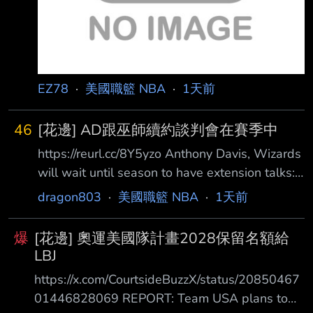
EZ78
·
美國職籃 NBA
·
1天前
46
[花邊] AD跟巫師續約談判會在賽季中
https://reurl.cc/8Y5yzo Anthony Davis, Wizards
will wait until season to have extension talks:
Sources 自從華盛頓巫師交易得到 Anthony
dragon803
·
美國職籃 NBA
·
1天前
Davis 之後，2026 年 8 月 6 日便一直被視為
Davis 與巫師是否可能建立長期合作關係的一個
爆
[花邊] 奧運美國隊計畫2028保留名額給
重要時間點。 根據勞資協議中關於球員延長合
LBJ
約的規定，今天是 Davis 與巫師首次可以正式簽
https://x.com/CourtsideBuzzX/status/20850467
署 現有合約延長協議的日子。 不過，今天這個
01446828069 REPORT: Team USA plans to
取得續約資格的日期，