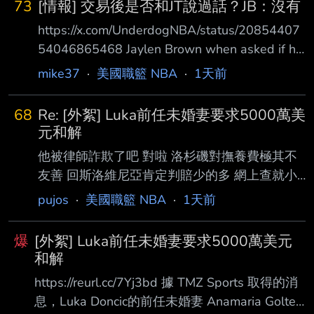
73
[情報] 交易後是否和JT說過話？JB：沒有
https://x.com/UnderdogNBA/status/20854407
54046865468 Jaylen Brown when asked if he
has talked to Jayson Tatum since being traded
mike37
·
美國職籃 NBA
·
1天前
to Philadelphia: "Not really." Jaylen Brown 在被
問到被交易到費城後是否與 Jayson Tatum 談過
68
Re: [外絮] Luka前任未婚妻要求5000萬美
話時回答： 「沒有。」 自從交易到現在也一個
元和解
月以上了，連通電話都沒有嗎？ -- 既然大家都
他被律師詐欺了吧 對啦 洛杉磯對撫養費極其不
說是沒有，那我
友善 回斯洛維尼亞肯定判賠少的多 網上查就小
孩生活需求 再往上加一點符合父母階級 一個月
pujos
·
美國職籃 NBA
·
1天前
幾千鎂？ 但回斯洛維尼亞有另一個玩意 同居法
雙方有同居行為 分手時共同財產分割 完全比照
爆
[外絮] Luka前任未婚妻要求5000萬美元
有婚姻關係伴侶 雙方分割同居期間累積財富 依
和解
D77在NBA簽的合約 她可以分的錢 可比洛杉磯
https://reurl.cc/7Yj3bd 據 TMZ Sports 取得的消
扶養費高多了 在洛杉磯打扶養費 頂到天了不起
息，Luka Doncic的前任未婚妻 Anamaria Goltes
一年幾十萬鎂 D77在NBA至2025年合約總值 大