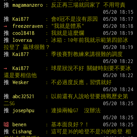
推 
magamanzero 
: 反正再三場就回家了 不用苛責
推 
Kai877      
: 會0冠不是沒有原因
→ 
freezeraven 
: "我就是體系"
推 
cool8418    
: 我就是這麼爛
推 
loverxa     
: 冰箱：10年前我就示範第四節冰
拉登了 贏球很難？
推 
Kai877      
: 季後賽對教練來講很難的調度
→ 
Kai877      
: 球星狀況不好 關鍵時刻要不要冰 
還是要相信他
推 
Wesker      
: 不必過度反應，習慣就好
推 
abc32521    
: 以前還有人說哈登要挑戰歷史第
二SG
推 
josephpu    
: 連操兩輪G7  沒辦法
噓 
benen       
: 基本面良好？！
推 
Cishang     
: 這可是36的哈登不是26的哈登 相