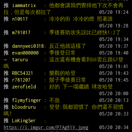
推 
iammatrix   
: 他都會讓我們覺得他下次不會再
拉，但是每次都拉了
推 
n10617      
: 冷冷的街 冷冷的燈 照著誰
推 
m791017     
: 季後賽助攻失誤比已經快1:2了
推 
dannywei0318
: 反正他就這樣了
推 
evan000000  
: 季後登日常
→ 
taruru      
: 這次還有機會看到G6雷丘跟G7登
嗎
推 
RBC54321    
: 樂觀的哈登
推 
r781207     
: 鬍子季後賽日常
推 
zerofield   
: 好的 下一場繼續 球攻哈登
推 
flymyfinger 
: 不急
推 
bloodruru   
: 登登:我都習慣了 你們還不習慣
嗎?
推 
LoKingSer   
: 
https://i.imgur.com/P7Ag91V.jpeg