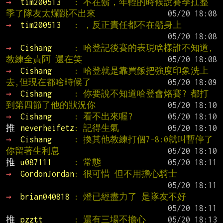
→ 
tim200513   
: 不在鬍，年輕的時候說賽季扛整
季了隊友太爛跳不出來
→ 
tim200513   
: ，反正責任都不在鬍身上
→ 
Cishang     
: 哈登記後賽的表現啥樣誰不知道,
教練全責阿 還在笑
→ 
Cishang     
: 哈登就是靠買飯把強度印象洗上
去,但現在都啥時候了
→ 
Cishang     
: 你要說不知道哈登會烙賽? 都打
到第四節了他的狀況你
→ 
Cishang     
: 看不出來喔?
推 
neverheifetz
: 記得生氣
→ 
Cishang     
: 換其他教練打個7-8:0就叫暫停了 
你留著生利息
推 
u087111     
: 常態
→ 
GordonJordan
: 很可惜 但不用擔心騎士
→ 
brian040818 
: 燈已經盡力了 是隊友不好
推 
pzztt       
: 還有三場不擔心