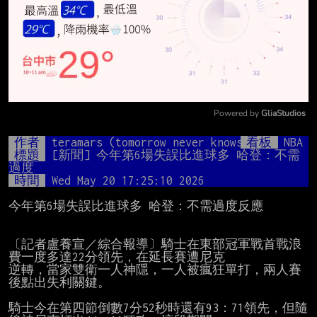
Powered by 
GliaStudios
Mute
作者
teramars (tomorrow never knows)
看板
NBA
標題
[新聞] 今年第6場失誤比進球多 哈登：不需
過度
時間
Wed May 20 17:25:10 2026
今年第6場失誤比進球多 哈登：不需過度反應

〔記者盧養宣／綜合報導〕騎士在東部冠軍戰首戰浪
費一度多達22分領先，在延長賽遭尼克

逆轉，當家雙衛一人神隱，一人被瘋狂單打，兩人賽
後點出失利關鍵。

騎士今在第四節倒數7分52秒時還有93：71領先，但隨