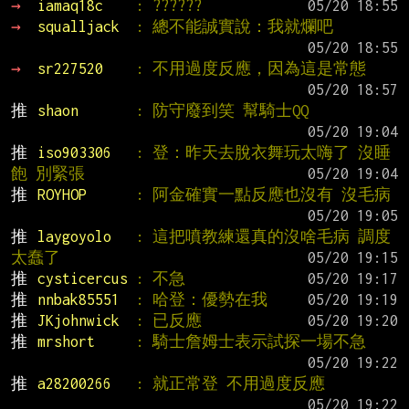
→ 
iamaq18c    
: ??????
→ 
squalljack  
: 總不能誠實說：我就爛吧
→ 
sr227520    
: 不用過度反應，因為這是常態
推 
shaon       
: 防守廢到笑 幫騎士QQ
推 
iso903306   
: 登：昨天去脫衣舞玩太嗨了 沒睡
飽 別緊張
推 
ROYHOP      
: 阿金確實一點反應也沒有 沒毛病
推 
laygoyolo   
: 這把噴教練還真的沒啥毛病 調度
太蠢了
推 
cysticercus 
: 不急
推 
nnbak85551  
: 哈登：優勢在我
推 
JKjohnwick  
: 已反應
推 
mrshort     
: 騎士詹姆士表示試探一場不急
推 
a28200266   
: 就正常登 不用過度反應