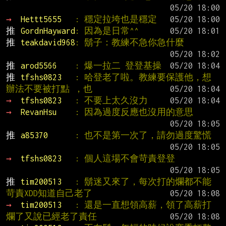
→ 
Hettt5655   
: 穩定拉垮也是穩定
推 
GordnHayward
: 因為是日常^^
推 
teakdavid968
: 鬍子：教練不急你急什麼
推 
arod5566    
: 爆一拉二 登登基操
推 
tfshs0823   
: 哈登老了啦。教練要保護他，想
辦法不要被打點 ，也
→ 
tfshs0823   
: 不要上太久沒力
→ 
RevanHsu    
: 因為過度反應也沒用的意思
推 
a85370      
: 也不是第一次了，請勿過度驚慌
→ 
tfshs0823   
: 個人這場不會苛責登登
推 
tim200513   
: 鬍迷又來了，每次打的爛都不能
苛責XDD知道自己老了
→ 
tim200513   
: 還是一直想領高薪，領了高薪打
爛了又說已經老了責任