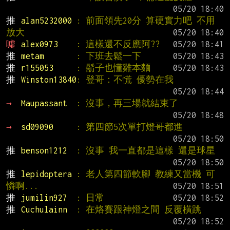
推 
alan5232000 
: 前面領先20分 算硬實力吧 不用
放大
噓 
alex0973    
: 這樣還不反應阿??
推 
metam       
: 下班去鬆一下
推 
r155053     
: 鬍子也懂雞本麵
推 
Winston13840
: 登哥：不慌 優勢在我
→ 
Maupassant  
: 沒事，再三場就結束了
→ 
sd09090     
: 第四節5次單打燈哥都進
推 
benson1212  
: 沒事 我一直都是這樣 還是球星
推 
lepidoptera 
: 老人第四節軟腳 教練又當機 可
憐啊...
推 
jumilin927  
: 日常
推 
Cuchulainn  
: 在烙賽跟神燈之間 反覆橫跳