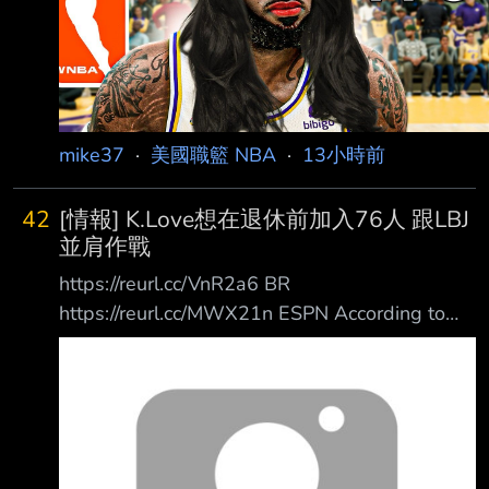
mike37
·
美國職籃 NBA
·
13小時前
42
[情報] K.Love想在退休前加入76人 跟LBJ
並肩作戰
https://reurl.cc/VnR2a6 BR
https://reurl.cc/MWX21n ESPN According to
ESPN's Dave McMenamin, Love has "interest"
in playing with James again and his agent has
had contact with Philadelphia 76ers officials
despite their roster already being at the
maximum 1