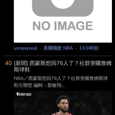
usnavyseal
·
美國職籃 NBA
·
13小時前
40
[新聞] 西蒙斯想回76人了？社群突曬詹姆
斯球鞋
NBA／西蒙斯想回76人了？社群突曬詹姆斯球
鞋引聯想 編輯：顏敏翔
https://i.imgur.com/qZccWgn.jpeg 西蒙斯自
2024年5月過後就不曾在NBA出賽。（圖／達志
影像美聯社） NBA前球星西蒙斯（Ben
Simmons）受到傷病與心理因素影響，年僅30