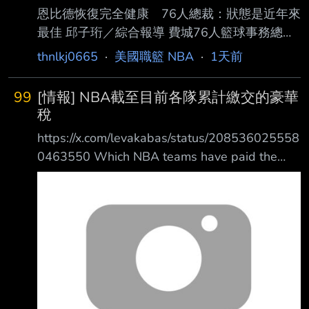
恩比德恢復完全健康 76人總裁：狀態是近年來
最佳 邱子珩／綜合報導 費城76人籃球事務總裁
甘西（Mike Gansey）近日透露，明星中鋒恩比
thnlkj0665
·
美國職籃 NBA
·
1天前
德（Joel Embiid） 目前已經完全恢復健康。 甘
西接受費城電台《97.5 The Fanatic》節目
99
[情報] NBA截至目前各隊累計繳交的豪華
《Middays With Marks》訪問時表示，恩比 德
稅
如今已經完全健康，目前甚至是近年最健康的狀
https://x.com/levakabas/status/208536025558
態。對於過去長期受到膝傷困擾的恩比 德而
0463550 Which NBA teams have paid the
言，這項進展無疑替76人注入一劑強心針。 恩
most luxury tax over the years? 哪支NBA球隊
比德近年飽受傷勢困擾，尤其左膝問題多次影響
在這些年來支付了最多的豪華稅？
出賽。2024-25賽季，他僅
https://i.verb.tw/ZWOSswlQ.jpg 800K 0 0 註:豪
華稅2002年開始徵收 --