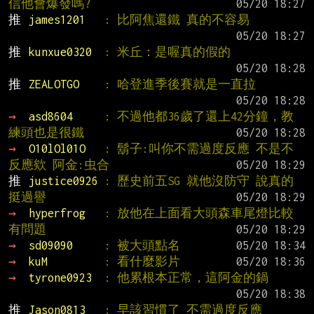
信他會爆發嗎?
推 
james1201   
: 比阿焦還鐵 真的不容易
推 
kunxue0320  
: 米丘：是喔真的假的
推 
ZEALOTGO    
: 哈登進季後賽就是一直拉
→ 
asd8604     
: 不過他都36歲了還上42分鐘，教
練頭也是很鐵
→ 
O10lOl01O   
: 鬍子:叫你不需過度反應 不是不
反應欸 阿金:虫合
推 
justice0926 
: 歷史前五SG 就他沒防守 說真的
挺過譽
→ 
hyperfrog   
: 放他在上面看大頭森車尾燈比較
有問題
→ 
sd09090     
: 被大頭點名
→ 
kuM         
: 看什麼影片
→ 
tyrone0923  
: 他累根本正常，這阿金的鍋
推 
Jason0813   
: 早該習慣了 不需過度反應