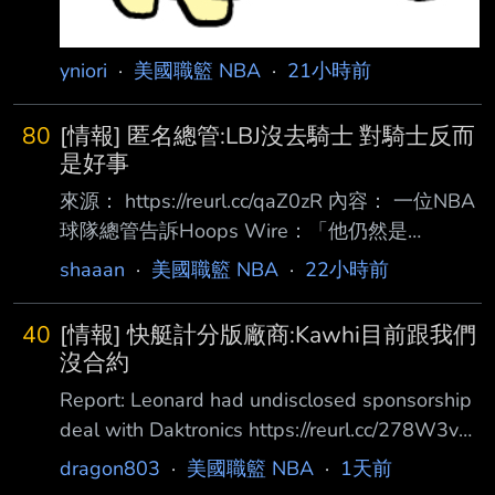
yniori
·
美國職籃 NBA
·
21小時前
80
[情報] 匿名總管:LBJ沒去騎士 對騎士反而
是好事
來源： https://reurl.cc/qaZ0zR 內容： 一位NBA
球隊總管告訴Hoops Wire：「他仍然是
LeBron，或者說仍然會有那種提醒你他曾經 是
shaaan
·
美國職籃 NBA
·
22小時前
LeBron的時刻。但這將會是我們看著他、然後說
他待得太久的那一章。有一天我們會問： 『還
40
[情報] 快艇計分版廠商:Kawhi目前跟我們
記得LeBron曾在七六人隊打球嗎？』然後笑出
沒合約
來。」 在聯盟打滾23年後，LeBron的球技已不
Report: Leonard had undisclosed sponsorship
如以往，他的影響力也逐漸消退。這種情況其實
deal with Daktronics https://reurl.cc/278W3v
已經 持續了好幾年，但上個賽季真正明顯地展
洛杉磯快艇球星 Kawhi Leonard 與一家現已破
dragon803
·
美國職籃 NBA
·
1天前
現出來，他的數據下滑到場均20.9分、6.1籃
產的綠色金融公司簽訂的贊助合約，目前 正成