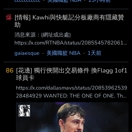
ccccccccccc
·
美國職籃 NBA
·
23小時前
爆
[情報] Kawhi與快艇記分板廠商有隱藏贊
助
消息來源：(網址或出處)
https://x.com/RTNBA/status/20855457820615
23319 內容： Kawhi Leonard reportedly had a
gaiaesque
·
美國職籃 NBA
·
1天前
hidden, multimillion-dollar "sponsorship" deal
with the Clippers scoreboard-maker, per
86
[花邊] 獨行俠開出交易條件 換Flagg 1of1
@PabloTorre 據 @PabloTorre 報導，Kawhi
球員卡
Leonard 據說與快船隊計分板製造商有一項隱藏
https://x.com/dallasmavs/status/20853962539
的、價值 數百萬美元的「贊
28484929 WANTED: THE ONE OF ONE. The
Cooper Flagg Rookie Debut Patch Autograph
Card is officially out there. If you have it, we
want it. Claim the bounty. Good luck! #MFFL 懸
賞： Cooper Flagg新秀補丁親簽卡仍逍遙在外