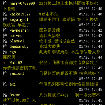
推 
harry0702000
: 22分換二陣上來拖時間搞不好都
不會輸
推 
kaikai9527  
: #登走不欠
推 
seguignol   
: 繼續不防守 繼續輸 第四節換德
軟收官 早贏了
推 
wayneshih   
: 因為是常態
推 
ppives      
: 給我火箭登
推 
SlamKai     
: 軟手登 習慣成自然
推 
Ganbaruby   
: 克城大慶典
推 
rgo         
: 此姆斯非彼姆斯 不是每個老人都
那麼勇
→ 
Wall62      
: 登登：我季後賽都拉這麼多次了 
你們也該習慣了吧
推 
yasionl     
: 只是短暫的腸胃不適 拉完就好了
推 
axi         
: 每個系列賽照慣例會烙賽個幾場
推 
Oskar       
: 八分鐘被打44分   啊一場比賽不
就可以掉200分 XD