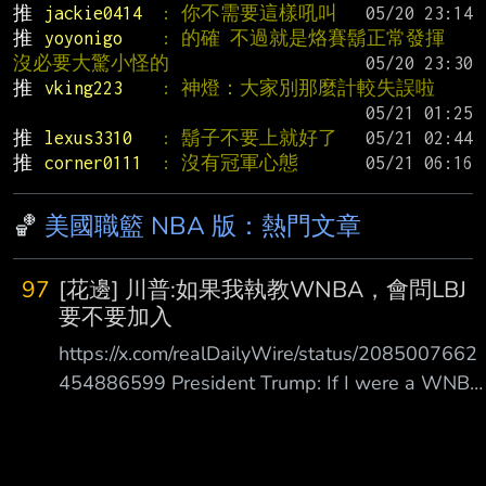
推 
jackie0414  
: 你不需要這樣吼叫
推 
yoyonigo    
: 的確 不過就是烙賽鬍正常發揮 
沒必要大驚小怪的
推 
vking223    
: 神燈：大家別那麼計較失誤啦
推 
lexus3310   
: 鬍子不要上就好了
推 
corner0111  
: 沒有冠軍心態
🏀
美國職籃 NBA 版：熱門文章
97
[花邊] 川普:如果我執教WNBA，會問LBJ
要不要加入
https://x.com/realDailyWire/status/2085007662
454886599 President Trump: If I were a WNBA
coach I’d go up to LeBron James and ask if he
has “any desire to be a woman.” 川普總統：如果
我是 WNBA 教練，我會走上前去問 LeBron