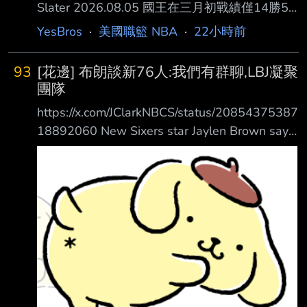
Slater 2026.08.05 國王在三月初戰績僅14勝50
敗排名墊底，穩穩站在起碼前五順位的有利位
YesBros
·
美國職籃 NBA
·
22小時前
置，而那一屆選 秀也普遍被認為是大年。然而
國王並沒有像其他幾支球隊在球季尾聲那樣徹底
93
[花邊] 布朗談新76人:我們有群聊,LBJ凝聚
擺爛，他們 反而持續讓幾位有生產力的老將上
團隊
場，並開始大量培養年輕球員，最終累積出足夠
https://x.com/JClarkNBCS/status/20854375387
的氣勢 ，在最後18場比賽中贏下8場。這段期間
18892060 New Sixers star Jaylen Brown says
可以說是他們整個球季打得最好、同時也是最具
the Sixers players including LeBron James
自我毀滅的一段期間。 正因如此，國王戰績超
have a group chat and text every day and
越了巫師、籃網和溜馬，
LeBron is active in coming together as a te am
“Winning is the first thing on my mind”