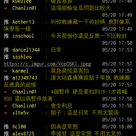
推 
kukulee     
: 確實基操
→ 
Chanlin01   
: 這場能輸金瓜問題比較大
推 
Aether13    
: 叫你教練藏一下你好嗎 應對像系
隊學長一樣
推 
inschool    
: 今天那個你還是反應一下比較好
推 
daniel1344  
: 日常
推 
ssshleo     
: 
https://i.imgur.com/VcpOSK1.jpeg
→ 
karmel      
: 莫急莫慌莫害怕
推 
a12349743   
: 讓大頭森爽爽跟鬍子單挑 教練團
反應真的超慢
→ 
Chanlin01   
: 4個暫停 硬是要扣到18-1才肯喊
XDD 還以爲暫停放著
→ 
Chanlin01   
: 會生利息
→ 
vltw5v      
: 鬍子：這是日常 不用太緊張
推 
hcl00       
: 因為是常態
推 
alex8725    
: 季後登 這是常態 不用太意外