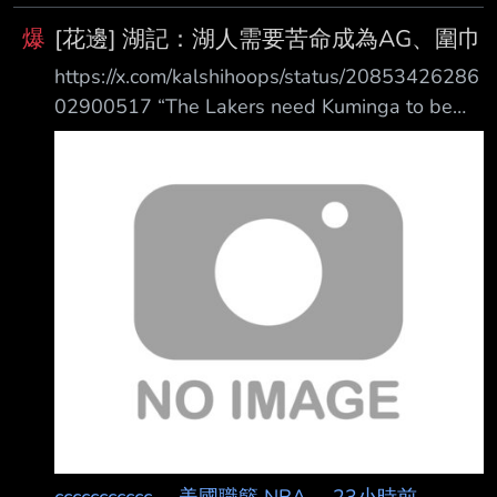
板、7 .2助攻、1.2抄截
為 NBA 調查的核心。前 ESPN 撰稿人 Pablo
爆
[花邊] 湖記：湖人需要苦命成為AG、圍巾
Torre 週四在他的播客節目Pablo Torr e Finds
https://x.com/kalshihoops/status/20853426286
Out中報導，Leonard 據稱還曾與負責設計快艇
02900517 “The Lakers need Kuminga to be
主場 Intuit Dome 館內大型螢幕 的公司，簽下
their Aaron Gordon, their Andrew Wiggins,
doing the dirty work. I don’t know if he’s ready
to commit to that role. If he’s no t playing team
basketball, then its the wrong