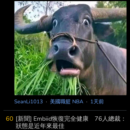
曾表示，希望 雙方能夠以和平、友好的方式解決
概2.4億鎂、稅金抓50% 稅後實拿1.2億，對半
彼此的爭議……但 TMZ Sports 獲悉，她已將這場
分6千萬鎂 女方要求 這五千萬美金看起來是粗略
法律 糾紛帶到斯洛維尼亞，而就她而言，要達成
算過
和解的代價是 5000 萬美元！ 據知情人士向
TMZ 透露，Anamaria 已在斯洛維尼亞提出新的
訴訟，並要求 4000 萬美元 給自己……TMZ 推
測，剩下的 1000 萬美元應該是為兩人的兩個女
兒提出的。
SeanLi1013
·
美國職籃 NBA
·
1天前
60
[新聞] Embiid恢復完全健康 76人總裁：
狀態是近年來最佳