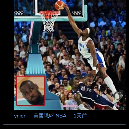
give LeBron James a roster spot if he wants it
for the 2028 Olympic Games in Los Angeles
LeBron would be 44 years old. Should LeBron
go for Gold one last time? 據報導：奧運美國隊
計畫保留
yniori
·
美國職籃 NBA
·
1天前