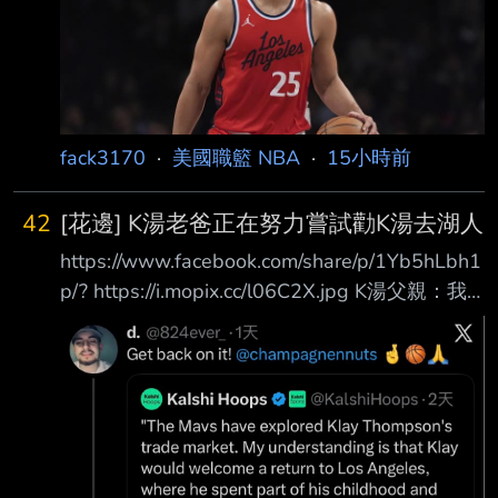
歲就已經淡出NBA舞台 ，上一次在NBA出賽已
經要追溯到2024年5月了，先前西蒙斯受訪時曾
透露正準備重返NBA， 近日他在社群上傳一則
限時動態，引發眾人對他下一站的猜測。 西蒙
斯突曬詹姆斯球鞋 被解讀「示好老東家」 西
fack3170
·
美國職籃 NBA
·
15小時前
蒙斯日前在
42
[花邊] K湯老爸正在努力嘗試勸K湯去湖人
https://www.facebook.com/share/p/1Yb5hLbh1
p/? https://i.mopix.cc/l06C2X.jpg K湯父親：我
正在努力招募克萊去湖人 --