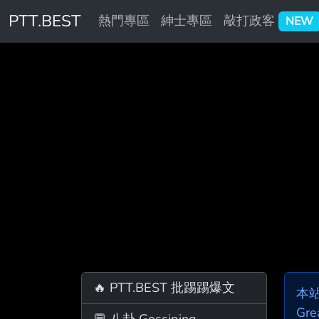
PTT.BEST
熱門專區
紳士專區
敲打政客
NEW
🔥 PTT.BEST 批踢踢爆文
本
Gre
💬 八卦 Gossiping