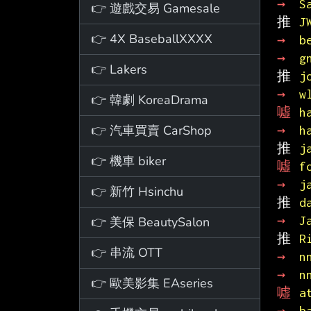
→ 
S
👉 遊戲交易 Gamesale
推 
J
👉 4X BaseballXXXX
→ 
b
→ 
g
👉 Lakers
推 
j
→ 
w
👉 韓劇 KoreaDrama
噓 
h
👉 汽車買賣 CarShop
→ 
h
推 
j
👉 機車 biker
噓 
f
→ 
j
👉 新竹 Hsinchu
推 
d
→ 
J
👉 美保 BeautySalon
推 
R
👉 串流 OTT
→ 
n
→ 
n
👉 歐美影集 EAseries
噓 
a
→ 
b