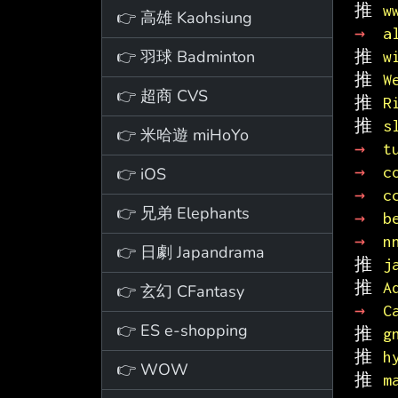
推 
w
👉 高雄 Kaohsiung
→ 
a
👉 羽球 Badminton
推 
w
推 
W
👉 超商 CVS
推 
R
推 
s
👉 米哈遊 miHoYo
→ 
t
→ 
c
👉 iOS
→ 
c
👉 兄弟 Elephants
→ 
b
→ 
n
👉 日劇 Japandrama
推 
j
推 
A
👉 玄幻 CFantasy
→ 
C
👉 ES e-shopping
推 
g
推 
h
👉 WOW
推 
m