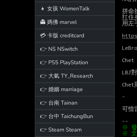
👧 女孩 WomenTalk
拼命
扛住
👻 媽佛 marvel
用左
💳 卡版 creditcard
http
LeBro
👉 NS NSwitch
Chet 
👉 PS5 PlayStation
LB
👉 大氣 TY_Research
Che
👉 婚姻 marriage
-

👉 台南 Tainan
可惜
👉 台中 TaichungBun
👉 Steam Steam
※ 文