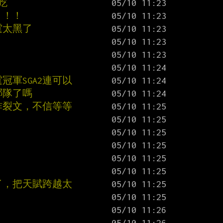
吃
！！！
霆太黑了
冠軍SGA2連可以
哪隊了嗎
炸裂文，不信等等
了，把天賦跨越太