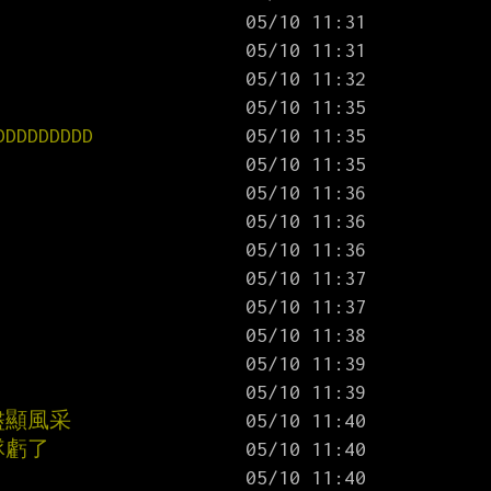
DDDDDDD
盡顯風采
隊虧了