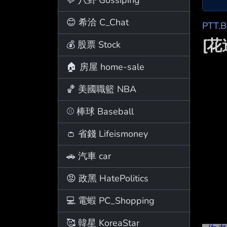
😊 希洽 C_Chat
PTT.
[花
💰 股票 Stock
🏠 房屋 home-sale
🏀 美國職籃 NBA
⚾ 棒球 Baseball
👛 省錢 Lifeismoney
🚗 汽車 car
😡 政黑 HatePolitics
💻 電蝦 PC_Shopping
🥰 韓星 KoreaStar