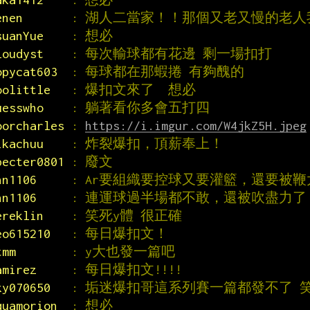
enen       
: 湖人二當家！！那個又老又慢的老人
suanYue    
: 想必
loudyst    
: 每次輸球都有花邊 剩一場扣打
opycat603  
: 每球都在那蝦捲 有夠醜的
oolittle   
: 爆扣文來了  想必
uesswho    
: 躺著看你多會五打四
oorcharles 
: 
https://i.imgur.com/W4jkZ5H.jpeg
ikachuu    
: 炸裂爆扣，頂薪奉上！
pecter0801 
: 廢文
nn1106     
: Ar要組織要控球又要灌籃，還要被鞭太
nn1106     
: 連運球過半場都不敢，還被吹盡力了
ereklin    
: 笑死y體 很正確
eo615210   
: 每日爆扣文！
tmm        
: y大也發一篇吧
amirez     
: 每日爆扣文!!!!
ky070650   
: 垢迷爆扣哥這系列賽一篇都發不了 
quamorion  
: 想必