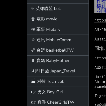
作
標
✨ 英雄聯盟 LoL
時
🍿 電影 movie
http
🪖 軍事 Military
AR-15
Aus
📡 通訊 MobileComm
同場
🏀 台籃 basketballTW
http
🍼 寶媽 BabyMother
AUSTI
🇯🇵 日旅 Japan_Travel
Hustl
🏭 科技 Tech_Job
Absor
Someh
👉 男女 Boy-Girl
Tight
👉 真香 CheerGirlsTW
AR的