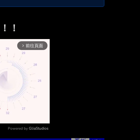
扣！！！
前往頁面
arrow_forward_ios
Powered by 
GliaStudios