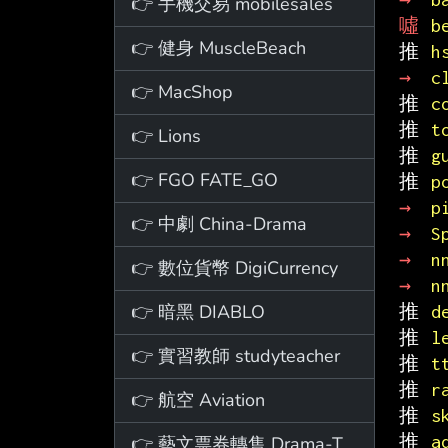
👉 手機交易 mobilesales
噓 
b
👉 健身 MuscleBeach
推 
h
→ 
c
👉 MacShop
推 
c
推 
t
👉 Lions
推 
g
👉 FGO FATE_GO
推 
p
→ 
p
👉 中劇 China-Drama
→ 
S
→ 
n
👉 數位貨幣 DigiCurrency
→ 
n
👉 暗黑 DIABLO
推 
d
推 
l
👉 實習教師 studyteacher
推 
t
推 
r
👉 航空 Aviation
推 
s
推 
a
👉 藝文票券轉售 Drama-Ticket