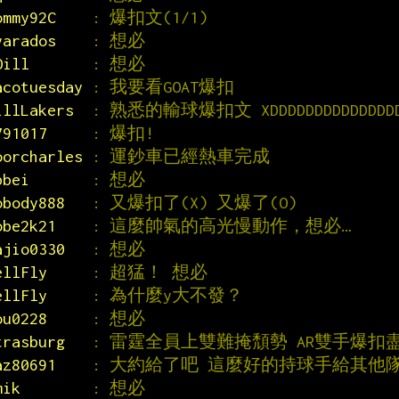
ommy92C    
: 爆扣文(1/1)
yarados    
: 想必
Oill       
: 想必
acotuesday 
: 我要看GOAT爆扣
illLakers  
: 熟悉的輸球爆扣文 XDDDDDDDDDDDDDDDD
791017     
: 爆扣!
oorcharles 
: 運鈔車已經熱車完成
bbei       
: 想必
obody888   
: 又爆扣了(X) 又爆了(O)
obe2k21    
: 這麼帥氣的高光慢動作，想必…
ajio0330   
: 想必
ellFly     
: 超猛！ 想必
ellFly     
: 為什麼y大不發？
ou0228     
: 想必
trasburg   
: 雷霆全員上雙難掩頹勢 AR雙手爆扣
az80691    
: 大約給了吧 這麼好的持球手給其他
mik        
: 想必