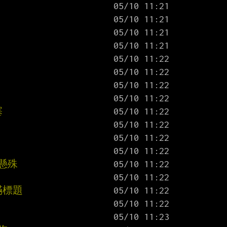
塞
？
懸殊
滿標題