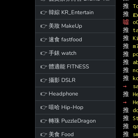
推 
T
👉 韓綜 KR_Entertain
推 
g
噓 
o
👉 美妝 MakeUp
推 
t
推 
K
👉 速食 fastfood
推 
m
👉 手錶 watch
推 
p
推 
a
👉 體適能 FITNESS
推 
n
推 
k
👉 攝影 DSLR
→ 
s
👉 Headphone
推 
H
→ 
H
👉 嘻哈 Hip-Hop
推 
d
推 
S
👉 轉珠 PuzzleDragon
推 
q
👉 美食 Food
推 
s