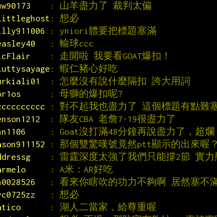
ww90173    
: 山羊盡力了 裁判太偏
littleghost
: 想必
illy911006 
: yniori體要把標題塞滿
easley40   
: 輸球ccc
icFlair    
: 走開啦 我要看GOAT爆扣！
luttysayage
: 蝦仁豬心好吃
urkiali01  
: 怎麼沒有說什麼隔扣 誇大用詞
or1os      
: 母獅的爆扣呢?
cccccccccc 
: 對不起我也盡力了 這個標題有點難
enson1212  
: 隊友CBA 老詹7-19很盡力了
nn1106     
: Goat沒打滿48分鐘再說盡力了，超爛
ason911152 
: 那個雙驚嘆號竟然ptt顯示的出來喔
ddressg    
: 雷霆深度太強了我們只能撐2節 實力
armelo     
: A米：AR好吃
n0028526   
: 看來你瞎吹的功力不夠啊 居然塞不
yc0725zz   
: 想必
atico      
: 湖人二當家，給尊重喔