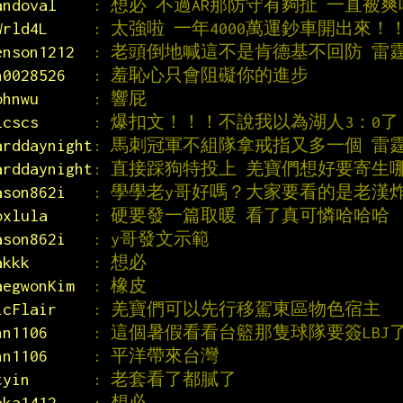
andoval    
: 想必 不過AR那防守有夠扯 一直被爽
Wrld4L     
: 太強啦 一年4000萬運鈔車開出來！
enson1212  
: 老頭倒地喊這不是肯德基不回防 雷
n0028526   
: 羞恥心只會阻礙你的進步
ohnwu      
: 響屁
lcscs      
: 爆扣文！！！不說我以為湖人3：0了
arddaynight
: 馬刺冠軍不組隊拿戒指又多一個 雷霆
arddaynight
: 直接踩狗特投上 羌寶們想好要寄生
ason862i   
: 學學老y哥好嗎？大家要看的是老漢
oxlula     
: 硬要發一篇取暖 看了真可憐哈哈哈
ason862i   
: y哥發文示範
akkk       
: 想必
aegwonKim  
: 橡皮
icFlair    
: 羌寶們可以先行移駕東區物色宿主
nn1106     
: 這個暑假看看台籃那隻球隊要簽LBJ
nn1106     
: 平洋帶來台灣
tyin       
: 老套看了都膩了
aka1412    
: 想必