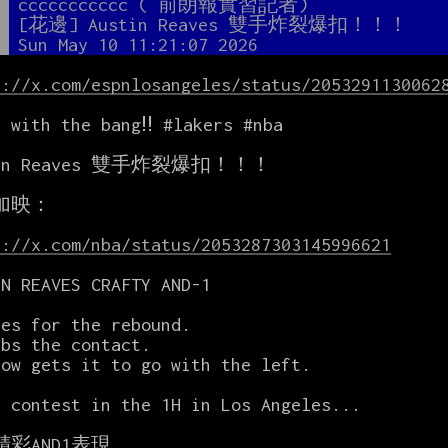
者
ccccccccccc ( 前朗報實習記者)
題
[花邊] Austin Reaves 雙手炸裂爆扣！！！
間
Sun May 10 11:21:07 2026
s://x.com/espnlosangeles/status/2053291130062
 with the bang‼ #lakers #nba

tin Reaves 雙手炸裂爆扣！！！

加映：

s://x.com/nba/status/2053287303145996621
N REAVES CRAFTY AND-1

es for the rebound.

bs the contact.

ow gets it to go with the left.

 contest in the 1H in Los Angeles...

精彩AND1表現
