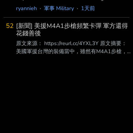
2105 原文摘要： 漢光揭共軍奪綠島蘭嶼當攻台
ryannieh
·
軍事 Military
·
1天前
跳板 國軍祭海馬士反制丶反夾擊 軍方近期在漢
光演習中釋出重大戰術想定，首 度將台東外海
52
[新聞] 美援M4A1步槍頻繁卡彈 軍方還得
的蘭嶼及綠島納入核心防禦範圍 。軍方高層人
花錢善後
士今天透露，從共艦近年來密集 在東部外海活
原文來源： https://reurl.cc/4YXL3Y 原文摘要：
動的跡象研判，不排除共軍在戰 時企圖奪取蘭
美國軍援台灣的裝備當中，雖然有M4A1步槍，但
嶼與綠島，並在佔領兩島後改造 成對台的長程
也出現大批台灣早已汰除不用的M14步槍 ，以及
火力投射據點。一旦這兩座島嶼 淪陷，共軍就
許多過期爆材。軍方未透露美軍老舊軍品如何處
能部署射程高達300到500公里 的長程火箭砲，
理，過期爆材要另編經費進行效能 驗證，風險很
不因
高，目前能實施這項驗測的軍備局205廠光復營區
還在整建，未來過期爆材 若無法使用，可能要轉
為廢彈處理。 心得感想： 原文為聯合報付費報
導，只能擷取引文做討論 內文提到 「美軍M4A1
步槍在台灣出現水土不服問題，美援槍枝送抵台
灣時，包裝在塑膠袋裡，沒有 按規定油