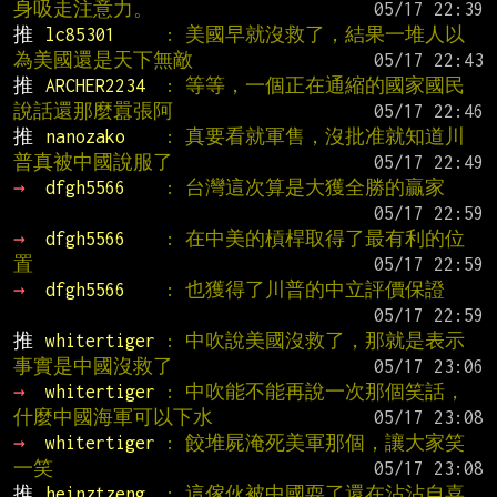
身吸走注意力。
推 
lc85301     
: 美國早就沒救了，結果一堆人以
為美國還是天下無敵
推 
ARCHER2234  
: 等等，一個正在通縮的國家國民
說話還那麼囂張阿
推 
nanozako    
: 真要看就軍售，沒批准就知道川
普真被中國說服了
→ 
dfgh5566    
: 台灣這次算是大獲全勝的贏家
→ 
dfgh5566    
: 在中美的槓桿取得了最有利的位
置
→ 
dfgh5566    
: 也獲得了川普的中立評價保證
推 
whitertiger 
: 中吹說美國沒救了，那就是表示
事實是中國沒救了
→ 
whitertiger 
: 中吹能不能再說一次那個笑話，
什麼中國海軍可以下水
→ 
whitertiger 
: 餃堆屍淹死美軍那個，讓大家笑
一笑
推 
heinztzeng  
: 這傢伙被中國耍了還在沾沾自喜