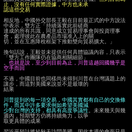
認這些交易
相反地，中國外交部長王毅在目前最正式的中方說法
中表示，雙方正「持續落實此前磋商

達成的所有共識，同意成立貿易理事會與投資理事
會，處理彼此在農產品市場准入上的關

切，並在互惠降稅框架下推動雙向貿易擴大。」

換句話說，王毅並未提供任何具體協議內容，只表示
「雙方工作團隊仍在協商相關細節」

。
也就是說，至少到目前為止，川普這趟回國幾乎是
空手而回
不過，中國目前也同樣尚未得到川普在台灣議題上的
讓步，而這對美國來說並不是最壞的

結果

川普提到的每一項交易，中國其實都有自己的交換條
少對台灣的支持，都具有高度爭議性
。未來幾天與幾
週內，預期雙方仍將持續角力，以爭

取更具體的成果

習近平預計將於秋天訪問美國，因此本週的會面只是