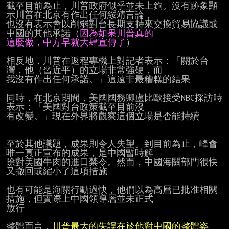
截至目前為止，川普政府似乎並未上鉤。沒有跡象顯
示川普在北京有作出任何綏靖言論，

也沒有表示會以削弱對台長期支持來交換貿易協議或
中國的其他承諾（
這麼做，中方早就大肆宣傳了
）

相反地，川普在返程專機上對記者表示：「關於台
灣，他（習近平）的立場非常強硬，而

我沒有作出任何承諾。」這遠非最糟糕的結果

同時，在北京期間，美國國務卿盧比歐接受NBC採訪時
表示：「美國對台政策截至目前沒

有改變。」現在外界將觀察這個立場是否能持續

至於其他議題，成果則令人失望。到目前為止，峰會
唯一真正宣布的成果，是中國暫時解

除對美國牛肉的進口禁令。然而，中國海關部門很快
又撤回或縮小了這項措施

也有可能是海關行動過快，他們以為高層已批准相關
措施，但實際上中國領導層並未正式

放行

整體而言，
川普最大的失誤在於他對中國的整體姿