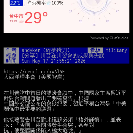
Powered by 
GliaStudios
Mute
作者
andyken (碎夢殘刀)
看板
Military
標題
[分享] 川普在川習會的成果與失誤
時間
Sun May 17 21:55:21 2026
https://reurl.cc/xWAl6E
大西洋理事會（美國智庫）

在川普訪中首日的雙邊會談中，中國國家主席習近平
針對台灣問題發出了明確警告。根據

中國外交部公布的會談紀要，習近平稱台灣是「中美
關係中最重要的議題」

他接著警告川普對此議題必須「格外謹慎」，並表
示：「否則，兩國將發生衝突，甚至對

抗，使整體關係陷入極大危險。」
