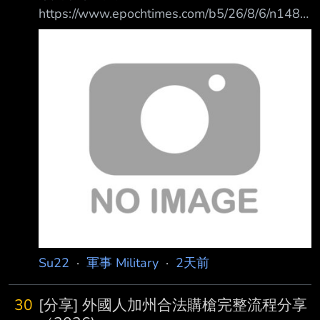
（Strait of Hormuz）的協議，川普則 證實他有
https://www.epochtimes.com/b5/26/8/6/n1482
參與相關談判，可能很快會有結果。 綜合媒體
4659.htm 原文摘要： 中共海警船撞自家軍艦 官
報導，川普6日下午在白宮橢圓形辦公室談到伊
方1年後證實2人死 去年8月，中共海警船與海軍
朗時說：「我認為這場戰爭很快 就會結束。我
軍艦因為在南海追逐菲律賓巡邏艇而自家相撞，
不認為
畫面廣為流 傳。但中共官方當時並未通報證實
此事，而是刪除了網上相關討論。一年後官方消
息才透 露，這起事故造成兩名中方海警局士兵
喪生。 中共官媒「央廣軍事」微信公眾號8月5
日發布消息，稱衣昕玉、苗鑒、程龍、譙禾林等
4 名「烈士」被追授為所謂「武警忠誠衛士」。
官方資料
Su22
·
軍事 Military
·
2天前
30
[分享] 外國人加州合法購槍完整流程分享