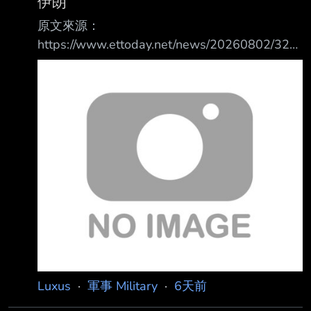
伊朗
經濟帳這事 不是很適用於台海 因為所有人都預
原文來源：
測 台海戰爭不是長期戰 說白了, 扛不住, 兩邊都
https://www.ettoday.net/news/20260802/321
很難扛 (我得承認台灣更難扛一點) : 機器狗他就
1784.htm 原文摘要： 美國總統川普才下令恢復
是個耗材,就跟自殺無人機一樣,用完就扔的那種
對伊朗的軍事打擊，稱最快在本周末展開攻勢，
不過根據他在社群 平台真實社群的最新發文，
他宣布已經同意取消這次攻擊。 川普表示，美
國已做好萬全準備，隨時可對伊朗伊斯蘭共和國
發動軍事打擊，其恐怖程度 、實力與威力是二
戰以來前所未見，「儘管如此，伊朗及其他中東
國家剛剛要求我方暫緩 攻擊，因為協議框架已
經達成共識。這項協議內容包括：立即、全面、
徹底開放荷莫茲海 峽，以及終結
Luxus
·
軍事 Military
·
6天前