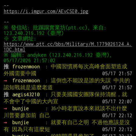
https://i.imgur.com/AEvCSI0.jpg
※ 發信站: 批踢踢實業坊(ptt.cc), 來自: 
※ 文章網址: 
https://www.ptt.cc/bbs/Military/M.1779026124.A.
1DC.html
※ 編輯: andyken (123.240.216.192 臺灣), 
推 
frozenmoon  
: 中國習慣將每次高峰會面塑造成
外國需要中國
→ 
frozenmoon  
: 這倒也不能說是誰的失誤 中共的
認知戰就是這麼老道
推 
aegis43210  
: 只要美國國安團隊保持清醒，就
不會中了中國的大內宣
→ 
bunjie      
: 36小時老實說本來就談不出什麼 
川普要參加前 自己
→ 
bunjie      
: 就要有自己之明 不過他應該是沒
有 因為只有這麼短