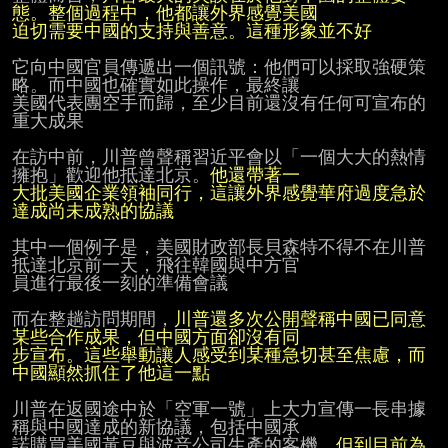
迫切需要中國的支持與善意。這種形象並不好
它向中國官員傳遞出一個訊號：他們可以採取強硬策
略。而中國也確實如此操作，最終讓

美國代表團空手而歸，至少目前還沒有任何可宣布的
重大成果

在訪中前，川普曾聲稱習近平會以「一個大大的熱情
擁抱」歡迎他抵達北京。
大批美國企業領袖同行，這讓外界感覺華府過度急於
達成尚未成熟的協議
其中一個例子是，美國財政部長貝森特不得不在川普
抵達北京前一天，飛往韓國與中方官

員進行最後一刻的準備會議

而在整趟訪問期間，
川普還多次公開聲稱中國已同意
步宣布。這些舉動讓人感受到某種急切甚至焦慮，而
中國顯然抓住了他這一點
川普在返國途中於「空軍一號」上大力宣傳一長串據
稱與中國達成的新協議，包括中國承

諾購買美國黃豆與波音公司生產的客機。
但到目前為