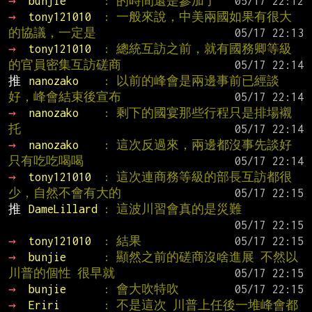
→ 
bunjie      
: 的時間還是參加了
→ 
tony121010  
: 一般來說，中美兩國如果有很大
的協議，一定是
→ 
tony121010  
: 總統互訪之前，就有國務卿等級
的官員密集互訪磋商
推 
nanozako    
: 以前的峰會是兩邊事前已經談
好，峰會結束後宣布
→ 
nanozako    
: 剩下的國宴那些行程只是排場襯
托
→ 
nanozako    
: 這次反過來，兩邊都沒事先談好 
只有吃吃喝喝
→ 
tony121010  
: 這次連商務等級的部長互訪都很
少，自然不會有大的
推 
DameLillard 
: 這波川習會真的是災難
→ 
tony121010  
: 結果
→ 
bunjie      
: 顯然之前的磋商沒啥進展 不然以
川普的個性 很早就
→ 
bunjie      
: 會大吹特吹
→ 
Eriri       
: 不是這次 川普上任後一堆峰會都