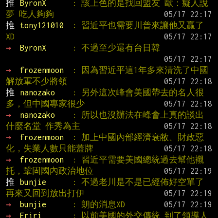
推 
ByronX      
: 該上色的是找回盟友 歐：癡人說
夢 吃人夠夠
推 
tony121010  
: 習近平也需要川普來讓他又贏了
XD
→ 
ByronX      
: 不過至少還有台日韓
→ 
frozenmoon  
: 因為習近平這1年多來清洗了中國
解放軍不少將領
推 
nanozako    
: 另外這次峰會美國帶去的名人很
多，但中國專家很少
→ 
nanozako    
: 所以也沒辦法在峰會上真的談出
什麼名堂 作秀為主
→ 
frozenmoon  
: 加上中國內部經濟衰敝、財政惡
化，失業人數只能蓋牌
→ 
frozenmoon  
: 習近平需要美國總統過去幫他襯
托，鞏固國內政治地位
推 
bunjie      
: 不過老川是不是已經佈好空單了 
再來又回到放出打伊
→ 
bunjie      
: 朗的消息XD
→ 
Eriri       
: 以前美國的外交傳統 到了領導人