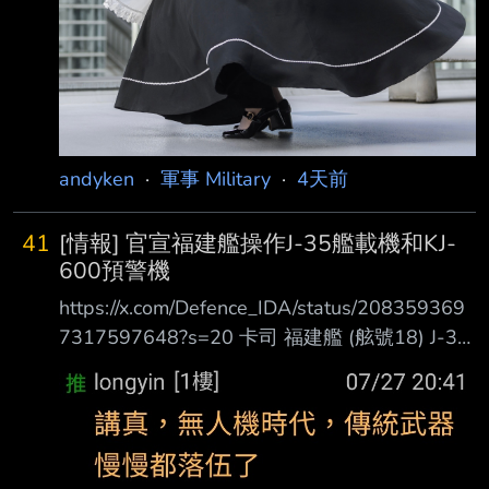
andyken
·
軍事 Military
·
4天前
41
[情報] 官宣福建艦操作J-35艦載機和KJ-
600預警機
https://x.com/Defence_IDA/status/208359369
7317597648?s=20 卡司 福建艦 (舷號18) J-35
電磁彈射起飛 攔截索降落 機腹尾部有掛龍柏反
射器 KJ-600 電磁彈射起飛 J-15/D 電磁彈射起
飛 戰機和電戰機都有上場 背景有一艘水面艦 心
得 配樂和J-35+KJ-600讓我熊熊以為是Top Gun
3預告片 直到出現J-15D 不知道影片釋出的時