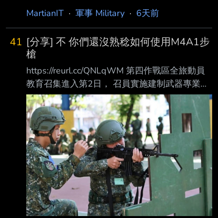
間? 印象中去年央視也有發佈過一片類似的? 平
MartianIT
·
軍事 Military
·
6天前
衡報導 同場加映 https://x.com/Def
41
[分享] 不 你們還沒熟稔如何使用M4A1步
槍
https://reurl.cc/QNLqWM 第四作戰區全旅動員
教育召集進入第2日， 召員實施建制武器專業專
長訓練， 由教官就武器諸元性能、分解結合、
射擊預習及安全規範等進度授課， 並結合官兵
協同操作與分組練習， 使召員熟悉各式武器性
能與操作程序， 建立正確射擊觀念，為後續實
彈射擊訓練奠定基礎。 於是出現了這一張由士
兵操作美國援助M4A1步槍的照片
https://i.imgur.com/00ipGOv.jpeg 但兄弟 你的折
疊照門是沒有打開的
https://i.mopix.cc/U01Wh6.jp