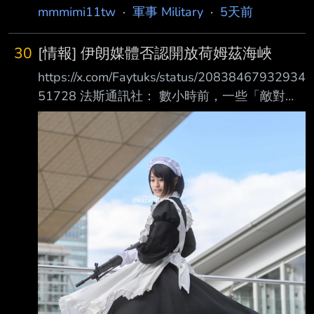
mmmimi11tw
·
軍事 Military
·
5天前
30
[情報] 伊朗媒體否認開放荷姆茲海峽
https://x.com/Faytuks/status/20838467932934
51728 法斯通訊社： 數小時前，一些「敵對陣
營」的媒體聲稱，伊朗已同意一項重新開放荷姆
茲海峽的計畫。 根據該計畫，船隻將經由伊朗
領海進入波斯灣，並經由阿曼領海駛出 一位伊
朗核談判團隊的消息人士向法斯通訊社表示：
「目前並沒有任何關於重新開放荷姆 茲海峽的
協議，相關新聞報導均為不實消息。」 此外，
一位軍方消息人士也強調：「只要美國持續其敵
對行動，荷姆茲海峽就仍然會處於 封閉狀態。
船舶只能依照指定航道航行，並且必須先取得伊