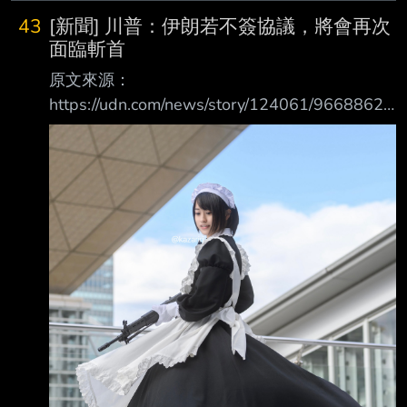
中國近年加大環台軍演，被認為可能藉由海上
43
[新聞] 川普：伊朗若不簽協議，將會再次
封鎖來逼台灣人民屈服。專家指出，海上封鎖
面臨斬首
仍然有風險，可能會與美國在內的大國發生衝
原文來源：
突，但有一種方法不需要包圍台灣、不需要封
https://udn.com/news/story/124061/9668862
閉台灣海峽，也能達到封鎖效果，那就是對台
原文摘要： 美國總統川普今天在白宮表示，如
灣港口進行「火力封鎖」（blockade by fire）。
果伊朗不同意達成結束兩國衝突的協議，就會面
《外交事務》4日刊載一篇文章，標題
臨「斬 首」，而伊朗當局還有最後一次機會 川
普：「我認為我們或許能達成一些東西，但在對
他 們斬首之前，我想給他們最後機會。」 伊朗
外交部發言人貝卡伊稍早宣稱，未與美國進行談
判，之後川普就於社群媒體發文批評 ，伊朗領
導階層極為表裡不一 當被問及談判狀況時，川
普告訴記者「目前正進行中」。他還說：「這是
他們（伊朗）簽 署一份好文件的最