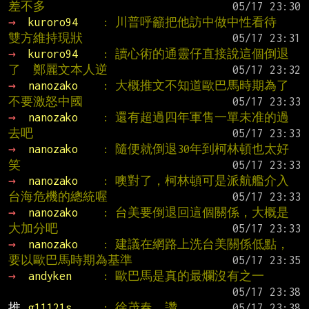
差不多
→ 
kuroro94    
: 川普呼籲把他訪中做中性看待  
雙方維持現狀
→ 
kuroro94    
: 讀心術的通靈仔直接說這個倒退
了  鄭麗文本人逆
→ 
nanozako    
: 大概推文不知道歐巴馬時期為了
不要激怒中國
→ 
nanozako    
: 還有超過四年軍售一單未准的過
去吧
→ 
nanozako    
: 隨便就倒退30年到柯林頓也太好
笑
→ 
nanozako    
: 噢對了，柯林頓可是派航艦介入
台海危機的總統喔
→ 
nanozako    
: 台美要倒退回這個關係，大概是
大加分吧
→ 
nanozako    
: 建議在網路上洗台美關係低點，
要以歐巴馬時期為基準
→ 
andyken     
: 歐巴馬是真的最爛沒有之一
推 
g11121s     
: 徐茂春，讚