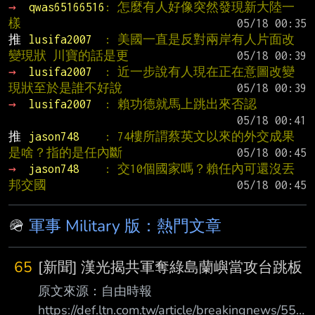
→ 
qwas65166516
: 怎麼有人好像突然發現新大陸一
樣
推 
lusifa2007  
: 美國一直是反對兩岸有人片面改
變現狀 川寶的話是更
→ 
lusifa2007  
: 近一步說有人現在正在意圖改變
現狀至於是誰不好說
→ 
lusifa2007  
: 賴功德就馬上跳出來否認
推 
jason748    
: 74樓所謂蔡英文以來的外交成果
是啥？指的是任內斷
→ 
jason748    
: 交10個國家嗎？賴任內可還沒丟
邦交國
🪖
軍事 Military 版：熱門文章
65
[新聞] 漢光揭共軍奪綠島蘭嶼當攻台跳板
原文來源：自由時報
https://def.ltn.com.tw/article/breakingnews/553