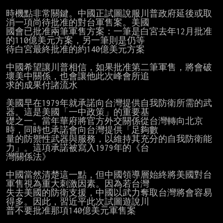
時機點非常關鍵。中國正試圖說服川普政府延後或取
消一項尚待批准的對台軍售案。美國

國會已批准兩筆軍售方案：一筆是白宮去年12月批准
的110億美元方案，另一筆則是仍等

待白宮最終批准的約140億美元方案

中國希望讓川普相信，如果批准第二筆軍售，將會破
壞美中關係，也會讓他此次峰會所追

求的成果付諸流水

美國早在1979年就承諾向台灣提供自我防衛所需的武
器。這是美國「一中政策」的重要基

礎之一。當年華府將官方外交關係從台灣轉向北京
時，同時也承諾會向台灣提供「足夠數

量的防禦性武器與服務，以維持其充分的自我防衛能
力」。這項承諾被寫入1979年的《台

灣關係法》

中國當然清楚這一點，但中國領導層始終將美國對台
軍售視為重大刺激因素。因為若台灣

失去美國的防衛支援，中國以武力奪取台灣將會容易
得多。因此，習近平此次試圖遊說川

普不要批准那項140億美元軍售案
