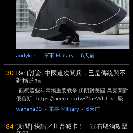
andyken
·
軍事 Military
·
6天前
30
Re: [討論] 中國這次閱兵，已是傳統與不
對稱的結
: 觀察這些年兩場重要戰爭,伊朗對美國 烏克蘭對
俄羅斯 : https://meee.com.tw/ZfavWUh <--吸引
消耗貴森森防空導彈 : 我們可以總結一件事情,戰
wahaha99
·
軍事 Military
·
6天前
爭打的其實是經濟帳 : 拼的並非誰家武器最精密,
反而應該是 : 如何『最低成本』消耗對手有生力
84
[新聞] 快訊／川普喊卡！ 宣布取消攻擊
量? <------己方減少損失,造成對方損失最大化