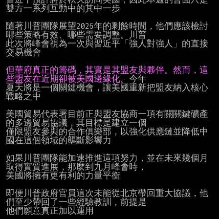
雙方一系列互動中的其中一步

隨著川普團隊展望2026年的剩餘時間，他們應該檢討
哪些策略有效、哪些需要調整。川普

此次將峰會視為一次與習近平「強人對強人」的直接
交易機會

但華府真正的籌碼，其實是其盟友與夥伴。然而，這
些盟友在近期卻被美國邊緣化
。今年

夏天將是一個關鍵機會，讓美國重新把盟友納入核心
戰略之中

美國貿易代表署目前正與盟友協商一項有關關鍵礦產
的多邊貿易協議，其目標是建立一個

僅限盟友參與的合作俱樂部，以強化供應鏈並降低中
國在這個領域的壟斷影響力

如果川普團隊能加速推進這項努力，並在未來幾個月
取得實質進展，那麼到九月峰會時，

美國將擁有更有利的力量平衡

即便川普政府官員這次未能從北京帶回重大協議，他
們至少帶回了一些經驗教訓，前提是

他們願意真正加以運用
