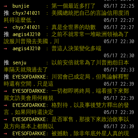
→ 
bunjie      
: 第一個最近多打了
推 
chyx741021  
: 美國總統把自己的言論信用度消
耗得這麼低，
→ 
chyx741021  
: 真是全世界的劫數
推 
aegis43210  
: 之前不就常常一堆歐洲領袖為了
說服川普飛去美國，川
→ 
aegis43210  
: 普這人決策變化多端
推 
senju       
: 以前安倍就常為了川普抱怨日本
車隔天就飛過去了
推 
EYESOFDARKKE
: 川習會已成定局，但輿論解釋暫
時還有空間，只是這
→ 
EYESOFDARKKE
: 一切都即將終局，端看接下來鄭
麗文訪美會用何種規
→ 
EYESOFDARKKE
: 格對待，以及事後雙方釋出的發
言，如果同時還決定
→ 
EYESOFDARKKE
: 是否軍售，那接下來政治敘事以
及方向基本上都難以
→ 
EYESOFDARKKE
: 被撼動，除非年底外星人真的現