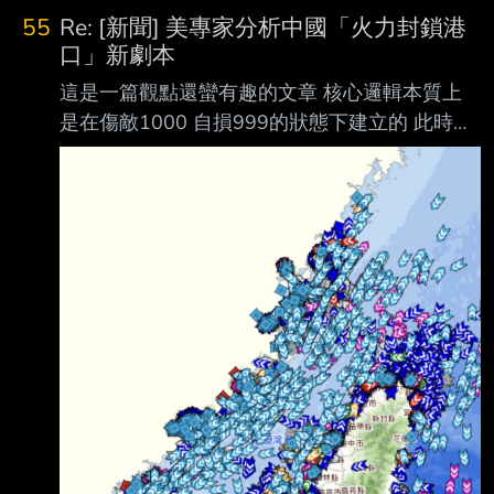
55
Re: [新聞] 美專家分析中國「火力封鎖港
口」新劇本
這是一篇觀點還蠻有趣的文章 核心邏輯本質上
是在傷敵1000 自損999的狀態下建立的 此時此
刻在台灣周邊海域的船隻有這麼多
https://i.imgur.com/rddjap7.jpeg 臺灣海域船舶
動態資訊系統
https://mpbais.motcmpb.gov.tw/aismpb/default.
aspx 北上往日韓 南下往東南亞的更多 如果中國
真的動用海軍空軍攔截或甚至擊沉在台海的商船
會促使台灣方面動用反艦飛彈進行反擊 兩岸會
立即爆發全面戰爭 中國的港口也會遭到打擊 若
中國試圖用海警船進行執法