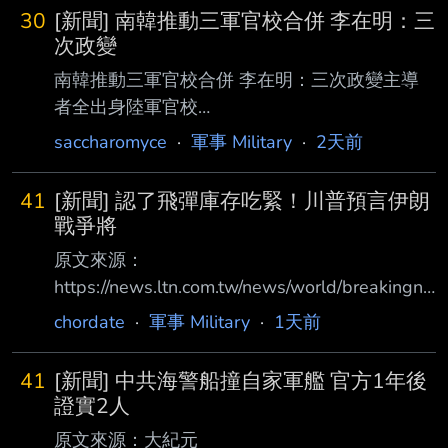
30
[新聞] 南韓推動三軍官校合併 李在明：三
次政變
南韓推動三軍官校合併 李在明：三次政變主導
者全出身陸軍官校
https://udn.com/news/story/6809/9674578 南
saccharomyce
·
軍事 Military
·
2天前
韓政府正推動陸海空三軍官校合併，引發軍方反
彈。南韓總統李在明5日敦促加快推動 之餘，也
41
[新聞] 認了飛彈庫存吃緊！川普預言伊朗
直接點名陸軍，表示：「3次政變的核心人物都
戰爭將
是陸軍官校出身，卻從未有人被 追究責任。」
原文來源：
南韓陸海空三軍目前各自設有官校。南韓中央日
https://news.ltn.com.tw/news/world/breakingne
報報導，政府7月16日公布基本計畫，將 在大田
ws/5531463 原文摘要： 認了飛彈庫存吃緊！
chordate
·
軍事 Military
·
1天前
設立四年制「國軍士官學校」。李在明5日在外
川普預言伊朗戰爭將結束 荷姆茲有望重啟 美國
交、國安部門工作報告會議上詢問 國防部長安
總統川普6日向媒體表示，他相信與伊朗的戰爭
圭佰：「軍事政變一共發生
41
[新聞] 中共海警船撞自家軍艦 官方1年後
「很快就會結束」，坦承美軍目前在 部分武器
證實2人
供應方面面臨壓力；談及重開荷姆茲海峽
原文來源：大紀元