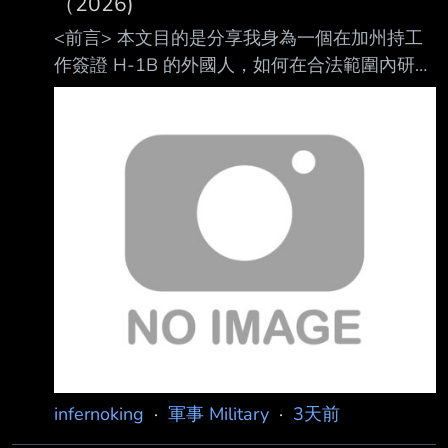
（2026)
<前言> 本文目的是分享我身為一個在加州持工
作簽證 H-1B 的外國人，如何在合法範圍內研究
並 完成購槍流程的個人經驗。 本文紀錄的是我
在2026年實際辦理的過程。槍枝相關的聯邦法
規、各州法律、費用及店家 政策都可能隨時間
改變；每個人的移民身分、居住狀況及背景也不
盡相同。如果有實際購 槍需求，請自行查詢相
關官方機構的最新規定，並向願意承辦的店家確
認。 本人不是律師，也不是槍械方面的專業人
士，本文不構成法律意見或購槍建議，僅整理我
查到的資料與親身經歷。雖然發文前已盡量查
證，但仍可能因理解錯誤、法規更新或不
infernoking
·
軍事 Military
·
3天前