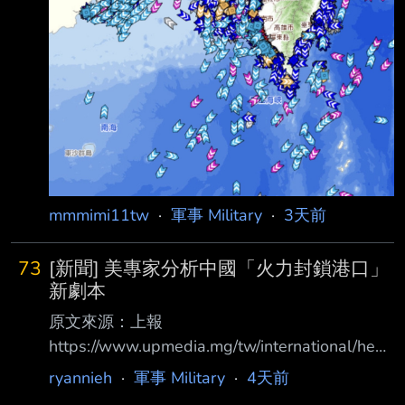
mmmimi11tw
·
軍事 Military
·
3天前
73
[新聞] 美專家分析中國「火力封鎖港口」
新劇本
原文來源：上報
https://www.upmedia.mg/tw/international/head
lines/265400 原文摘要： 不必圍島也能封鎖台
ryannieh
·
軍事 Military
·
4天前
灣？ 美專家分析中國「火力封鎖港口」新劇本