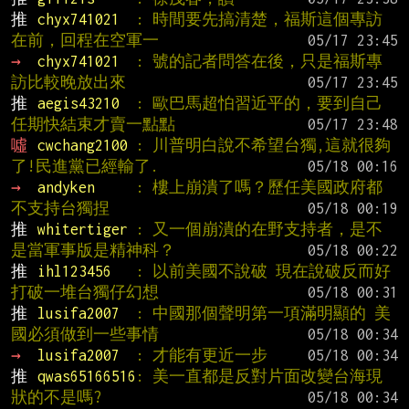
推 
chyx741021  
: 時間要先搞清楚，福斯這個專訪
在前，回程在空軍一
→ 
chyx741021  
: 號的記者問答在後，只是福斯專
訪比較晚放出來
推 
aegis43210  
: 歐巴馬超怕習近平的，要到自己
任期快結束才賣一點點
噓 
cwchang2100 
: 川普明白說不希望台獨,這就很夠
了!民進黨已經輸了.
→ 
andyken     
: 樓上崩潰了嗎？歷任美國政府都
不支持台獨捏
推 
whitertiger 
: 又一個崩潰的在野支持者，是不
是當軍事版是精神科？
推 
ihl123456   
: 以前美國不說破 現在說破反而好 
打破一堆台獨仔幻想
推 
lusifa2007  
: 中國那個聲明第一項滿明顯的 美
國必須做到一些事情
→ 
lusifa2007  
: 才能有更近一步
推 
qwas65166516
: 美一直都是反對片面改變台海現
狀的不是嗎?