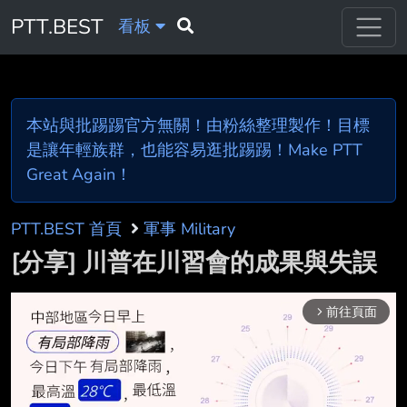
PTT.BEST
看板
本站與批踢踢官方無關！由粉絲整理製作！目標
是讓年輕族群，也能容易逛批踢踢！Make PTT
Great Again！
PTT.BEST 首頁
軍事 Military
[分享] 川普在川習會的成果與失誤
前往頁面
arrow_forward_ios