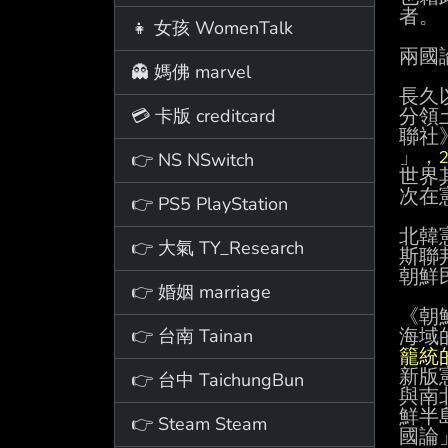
者。

👧 女孩 WomenTalk
兩國
👻 媽佛 marvel
長久
💳 卡版 creditcard
分領
聯社
」，
👉 NS NSwitch
世界
次在
👉 PS5 PlayStation
北韓
👉 大氣 TY_Research
斯聯
朝鮮
👉 婚姻 marriage
《朝
👉 台南 Tainan
海域
籠統
新版
👉 台中 TaichungBun
與南
鮮半
👉 Steam Steam
國論