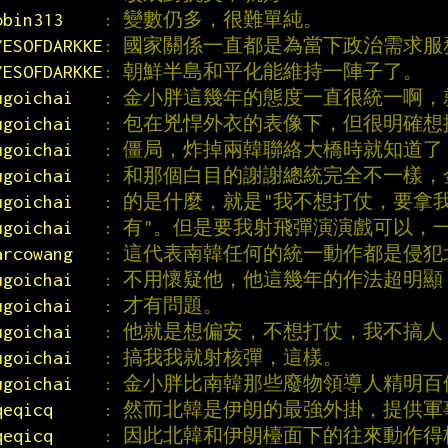
obin313    
: 變數仍多，很難單純。
YESOFDARKKE
: 國家關係一直都是為當下政治需求
YESOFDARKKE
: 朝鮮半島和平化能維持一陣子了。
ugoichai   
: 金小胖這幾年的態度一直很統一啊，
ugoichai   
: 包在兇悍外衣的表像下，但很明確
ugoichai   
: 僵局，炸掉兩韓聯絡大橋時就知道
ugoichai   
: 和那個白目的謝謝總統完全不一樣
ugoichai   
: 的是什麼，就是"我不想打仗，要拿
ugoichai   
: 有"。但是要我射飛彈演演戲可以，
arcowang   
: 這代表南韓任何的統一動作都是侵犯
ugoichai   
: 不用懷疑他，他這幾年的作法超明
ugoichai   
: 才有問題。
ugoichai   
: 他就是想偏安，不想打仗，我不搞
ugoichai   
: 搞我我就射核彈，這樣。
ugoichai   
: 金小胖比南韓那些廢物領導人精明百
qeqicq     
: 然而北韓是伊朗的最強外掛，提供軍
qeqicq     
: 因此北韓和伊朗檯面下的往來動作得