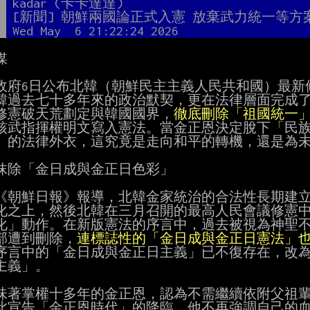
者
kadar (卡卡達達)
題
[新聞] 朝鮮兩國論正式入憲 放棄武力統一等方
間
Wed May  6 21:22:24 2026


政府6日公布北韓（朝鮮民主主義人民共和國）最新
韓過去七十多年來的政治默契，更在法律層面完成了
修憲破天荒劃定與韓國國界，
徹底刪除「祖國統一
核武指揮權明文寫入憲法。當金正恩決定脫下「民族
」的法律外衣，這究竟是走向和平的轉機，還是為未
抹除「金日成與金正日色彩」

《朝鮮日報》報導，北韓金家統治的合法性長期建立
化之上，然後北韓在三月召開的最高人民會議修憲中
化」動作。在新版憲法的序言中，過去被視為神聖不
部遭到刪除，
連標誌性的「金日成與金正日憲法」
序言中的「金日成與金正日主義」已不復存在，改為
主義」。

味著掌權十多年的金正恩，認為不需繼續依附父祖輩
此宣告「金正恩時代」的降臨。他不再強調自己的血