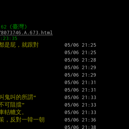
78073746.A.673.html
麼都是屁，就跟對
叫鬼叫的所謂“
不可阻擋”
腦車軲轆文。
政策，反對一韓一朝