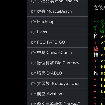
👉 手機交易 mobilesales
之後
👉 健身 MuscleBeach
👉 MacShop
※ 文
👉 Lions
推 
A
👉 FGO FATE_GO
→ 
A
噓 
f
👉 中劇 China-Drama
推 
a
→ 
a
👉 數位貨幣 DigiCurrency
→ 
k
👉 暗黑 DIABLO
推 
n
→ 
k
👉 實習教師 studyteacher
→ 
k
→ 
k
👉 航空 Aviation
→ 
i
→ 
d
👉 藝文票券轉售 Drama-Ticket