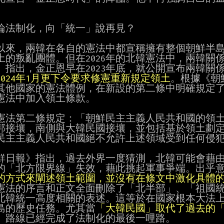
論法制化，向「統一」說再見？

以來，兩韓在各自的憲法中都宣稱擁有整個朝鮮半島
土的叛亂團體。但在2026年的北韓憲法中，兩韓關
》指出，金正恩早在2023年底，就公開宣布兩韓關
2024年1月更下令要求修憲重新規定領土
。根據《朝
其他國家的憲法體例，在新設的第二條中明確規定了
憲法中加入領土條款。

憲法第二條規定：「朝鮮民主主義人民共和國的領土
邦接壤，南側與大韓民國接壤，並包括基於領土劃定
民主主義人民共和國絕不允許上述領域受到任何侵犯
鮮日報》指出，過去外界一度猜測，北韓可能會藉由
的「北方限界線」失效，藉此挑起軍事爭端。出乎
的方式來闡述領土範圍，並沒有在條文中激化具體
憲法的序言和正文全面刪除了「北半部」、「祖國統
北韓統一高度相關的表述。這等於在國家根本大法上
島的歷史任務。尤其當
「大韓民國」取代了過去的
」路線已經完成了法制化的最後一哩路。
