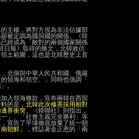
的主權，將對方視為非法佔據部

係卻被定調為國與國的關係。《韓

係已經成為「敵對的兩個國家關係

鮮日報》取得的條文，北韓效仿

領土範圍，這也是北韓歷史上首

，北側與中華人民共和國、俄羅

的領海和領空。」同時也強調「

」。

加入領海條款，宣布兩韓在西部

意料的是，
北韓此次修憲採用相對
的邊界衝突
。《韓聯社》則指出，

一」、「社會主義完全勝利」等

，宣告了平壤徹底放棄了統一朝

「南朝鮮」
，標誌著金正恩的「兩
