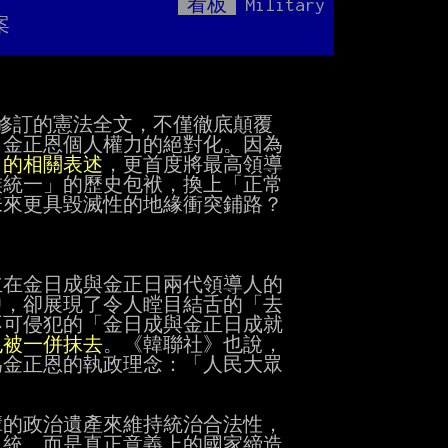
看板
Military
Mute
案
修訂的憲法全文，不僅徹底顛覆

金正恩個人權力的絕對化。因為

」的相關表述
，更首度將最高領導

統一」的歷史包袱，換上「正常

來更具毀滅性的地緣衝突鋪路？

在金日成與金正日兩代領導人的

，卻展現了令人瞠目結舌的「去

可侵犯的「金日成與金正日成就

也被一併抹去
。《韓聯社》也說，

金正恩的執政理念：「人民大眾

的政治遺產來維持統治合法性，

統，而是真正意義上的國家締造
