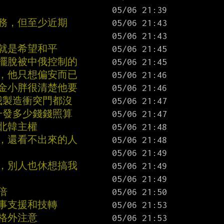
服務，但至少近期
就是希望和平
想擺脫被中俄控制的
了，他只想偏安而已
，金小胖很清楚他要
我製造衝突門都沒
一發多少錢錢照算
北韓主權
顯，還看不出來的人
人，別人也休想搞我
倍
事支援和技轉
格外注意