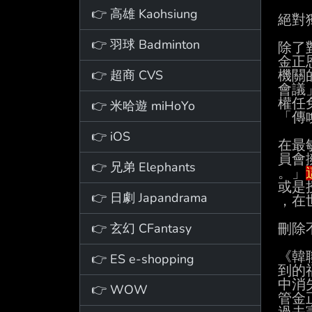
👉 高雄 Kaohsiung
絕對
👉 羽球 Badminton
除了
金正
👉 超商 CVS
機關
會議
權任
👉 米哈遊 miHoYo
「傳
👉 iOS
在最
員會
👉 兄弟 Elephants
。」
或是
👉 日劇 Japandrama
，在
👉 玄幻 CFantasy
刪除
《韓
👉 ES e-shopping
到的
中消
👉 WOW
管金