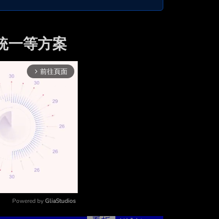
力統一等方案
前往頁面
arrow_forward_ios
Powered by 
GliaStudios