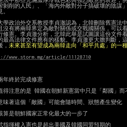
憲法中那些充滿濃厚冷戰色彩與強烈敵意的表述，例
榨剝削的人民」、「海內外敵對分子搞破壞的陰謀」
。

大學政治外交系教授李貞澈認為，北韓刪除舊憲法中
且沒有將兩韓界定為敵對關係或交戰國關係，可以看
行修憲。李貞澈分析，北韓此舉是試圖讓這份文件看
的最高法律文件應有的樣貌。李貞澈更大膽判斷，這
後，
未來甚至有望成為兩韓走向「和平共處」的一
s://www.storm.mg/article/11128710
兩年終於完成修憲

值得注意的是 韓國在朝鮮新憲當中只是「鄰國」而不
意味著這個「敵國」可能會隨時間、狀態產生變化

該算是朝鮮國家正常化最大的一步了

武指揮權入憲也是超出美國及韓國同盟預期的
