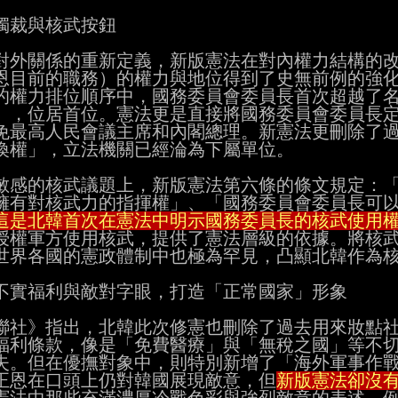
獨裁與核武按鈕

對外關係的重新定義，新版憲法在對內權力結構的改
恩目前的職務）的權力與地位得到了史無前例的強化
的權力排位順序中，國務委員會委員長首次超越了名
」，位居首位。憲法更是直接將國務委員會委員長定
免最高人民會議主席和內閣總理。新憲法更刪除了過
喚權」，立法機關已經淪為下屬單位。

敏感的核武議題上，新版憲法第六條的條文規定：「
擁有對核武力的指揮權」、「國務委員會委員長可以
這是北韓首次在憲法中明示國務委員長的核武使用
授權軍方使用核武，提供了憲法層級的依據。將核武
世界各國的憲政體制中也極為罕見，凸顯北韓作為核
不實福利與敵對字眼，打造「正常國家」形象

聯社》指出，北韓此次修憲也刪除了過去用來妝點社
福利條款，像是「免費醫療」與「無稅之國」等不切
失。但在優撫對象中，則特別新增了「海外軍事作戰
正恩在口頭上仍對韓國展現敵意，但
新版憲法卻沒