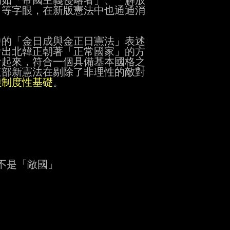
如「帝國主義侵略者」、「解放

等字眼，在新版憲法中也通通消

的「金日成與金正日憲法」表述

出北韓正朝著「正常國家」的方

起來，符合一個具備基本國格之

部新憲法在剔除了非理性的敵對

種制度性基礎
。

是「敵國」
