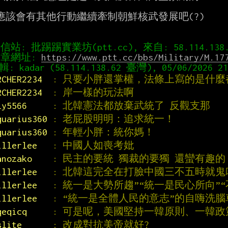
應該會有其他行動繼續牽制朝鮮核武發展吧(?)

章網址: 
https://www.ptt.cc/bbs/Military/M.17
RCHER2234  
: 只要小胖還掌權，法條上寫的是什
RCHER2234  
: 岸一樣的玩法啊
ly5566     
: 北韓憲法都放棄武統了 反觀支那
quarius360 
: 老屁股明明：追求統一！
quarius360 
: 年輕小胖：統你媽！
illerlee   
: 中國人如喪考妣
anozako    
: 民主的要統 獨裁的要獨 還蠻有趣的
illerlee   
: 北韓這完全在打臉中國三不五時就鬼
illerlee   
: 統一是大勢所趨”“統一是民心所向”“
illerlee   
: “統一是全體人民的意志”的自嗨洗
qeqicq     
: 可是呢，美國堅持一韓原則、一韓
slite      
: 改成對抗美帝就好?