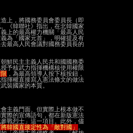
造上，將國務委員會委員長（即

。《韓聯社》指出，在北韓國家

義上的最高權力機關「最高人民

義為「國家元首」，明確提及有

去最高人民會議對國務委員長的

朝鮮民主主義人民共和國國務委

授予核武力指揮機構核使用權限

權限
，為最高領導人按下核按鈕，

指揮權直接寫入憲法條文的做法

武裝國家的本質。

會主義門面、但實際上根本做不

實際的宣傳語句，都在新版憲法

參戰烈士」這一項目。此外，儘

有將韓國直接定性為「敵對國」
。
