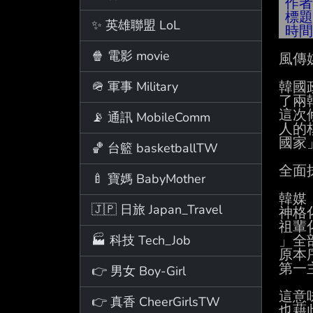
作
標
✨ 英雄聯盟 LoL
時
🍿 電影 movie
風傳媒
🪖 軍事 Military
韓國
了兩
這次
📡 通訊 MobileComm
人的
國家
🏀 台籃 basketballTW
全面
🍼 寶媽 BabyMother
韓媒
🇯🇵 日旅 Japan_Travel
神格
祖輩
🏭 科技 Tech_Job
」全
原本
第一
👉 男女 Boy-Girl
這意
👉 真香 CheerGirlsTW
也藉