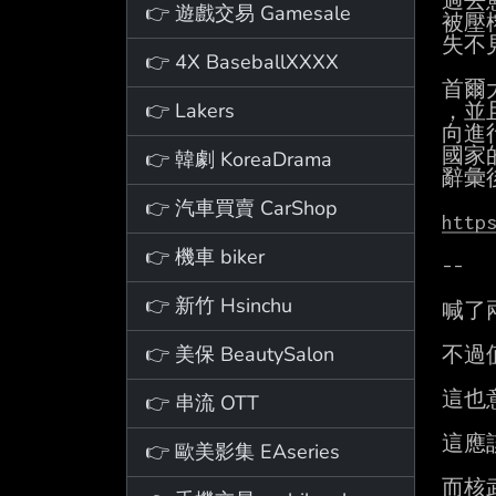
過去
👉 遊戲交易 Gamesale
被壓
失不見
👉 4X BaseballXXXX
首爾
👉 Lakers
，並
向進
國家
👉 韓劇 KoreaDrama
辭彙
👉 汽車買賣 CarShop
http
👉 機車 biker
--

👉 新竹 Hsinchu
喊了
👉 美保 BeautySalon
不過
這也
👉 串流 OTT
這應
👉 歐美影集 EAseries
而核