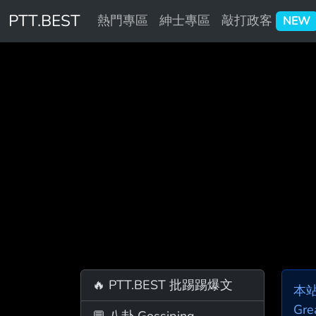
PTT.BEST
熱門專區
紳士專區
敲打政客
NEW
🔥 PTT.BEST 批踢踢爆文
本
Gre
💬 八卦 Gossiping