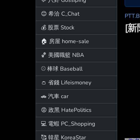
😊 希洽 C_Chat
PTT.
[
💰 股票 Stock
🏠 房屋 home-sale
🏀 美國職籃 NBA
⚾ 棒球 Baseball
👛 省錢 Lifeismoney
🚗 汽車 car
😡 政黑 HatePolitics
💻 電蝦 PC_Shopping
🥰 韓星 KoreaStar