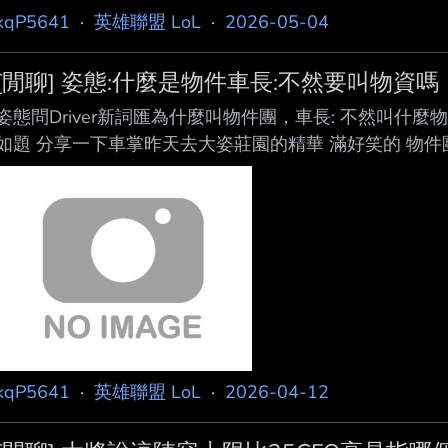
Samsung SM-A5460 --
kqP5641
·
英雄聯盟 LoL
·
2026-05-04
[閒聊] 姿態:什麼是物件車長:不然要叫物資嗎
姿態問Driver新詞匯為什麼叫物件團，車長: 不然叫什麼物資嗎？-嗶
如題 分享一下車掌昨天去大姿莊園的精華 滿好笑的 物件
車掌也有講這個詞 姿態直接問物件是甚麼意思 車掌表示不
台服叫什麼，沒想到車長還知道LPL的雙綠甲梗，真繃不住了-嗶哩嗶哩 
有一段是聊到了振奮跟無盡絕望 姿態問無終恨意在台服叫
kqP5641
·
英雄聯盟 LoL
·
2026-04-12