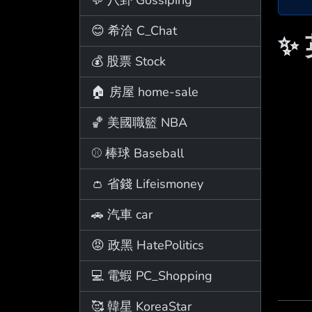
😊 希洽 C_Chat
✨
💰 股票 Stock
🏠 房屋 home-sale
🏀 美國職籃 NBA
⚾ 棒球 Baseball
👛 省錢 Lifeismoney
🚗 汽車 car
😡 政黑 HatePolitics
💻 電蝦 PC_Shopping
🥰 韓星 KoreaStar