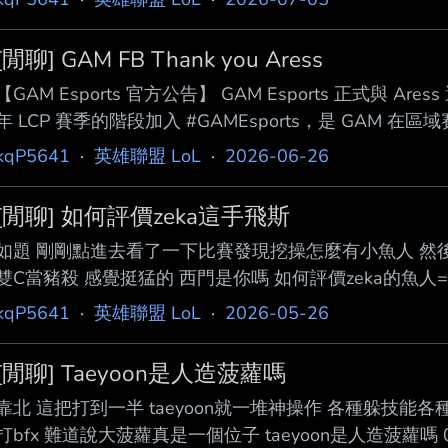
[閒聊] GAM FB Thank you Aress
【GAM Esports 官方公告】 GAM Esports 正式與 Are
年 LCP 賽季的階段加入 #GAMEsports，是 GAM
圖。憑藉著天賦、努力和積極進取的態度，Aress 很快
kqP5641
·
英雄聯盟 LoL
·
2026-06-26
或缺的一員。 在身穿 GAM 戰袍的這段期間，Aress 與 GAM 
亞軍、 攜手挺進 2025 MSI，並為粉絲們留下了許
[閒聊] 如何評價zeka這手飛斯
如題 剛剛點進去看了一下比賽發現挖操怎麼有小魚人 然後
雙C當豬殺 感覺挺猛的 西門是你嗎 如何評價zeka的魚人==？ ----
Samsung SM-A5460 --
kqP5641
·
英雄聯盟 LoL
·
2026-05-26
[閒聊] Taeyoon是人造菠蘿嗎
靠北 這把打到一半 taeyoon就一堆神操作 各種躲技能各
打bfx 難道說大菠蘿真是一個位子 taeyoon是人造菠蘿嗎 0.0 ---