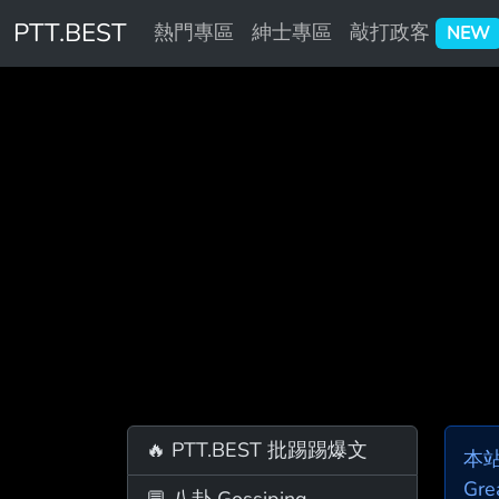
PTT.BEST
熱門專區
紳士專區
敲打政客
NEW
🔥 PTT.BEST 批踢踢爆文
本
Gre
💬 八卦 Gossiping