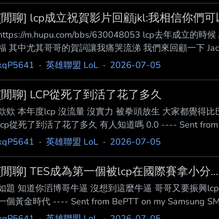
[閒聊] lcp成立祝賀影片回顧jkl:我相信你們可
https://m.hupu.com/bbs/630048053 lcp去年
福 其中尤其哥哥的賀詞讓我痛哭流涕 我們來回顧一下 Jac
打開一扇新的大門的同時，也會迎來新的際遇 ，努力勇敢
kqP5641
·
英雄聯盟 LoL
·
2026-07-05
是不是太偉大了 lcp真的做到了 我哭死 ---- Sent from BePTT
[閒聊] LCP從死了到活了花了多久
欸欸 本年度lcp 沒流量 沒實力 被拳頭放生 大家都覺得
lcp從死了到活了花了多久 有人知道嗎 0.0 ---- Sent from Be
kqP5641
·
英雄聯盟 LoL
·
2026-07-05
[閒聊] TES成為第一個被lcp在國際賽拿小分…
如題 知道你滔博哥牛逼 沒想到這麼牛逼 哥哥又要振興lcp
一個黃金時代 ---- Sent from BePTT on my Samsung SM
kqP5641
·
英雄聯盟 LoL
·
2026-07-05