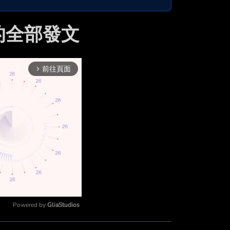
 的全部發文
前往頁面
arrow_forward_ios
Powered by 
GliaStudios