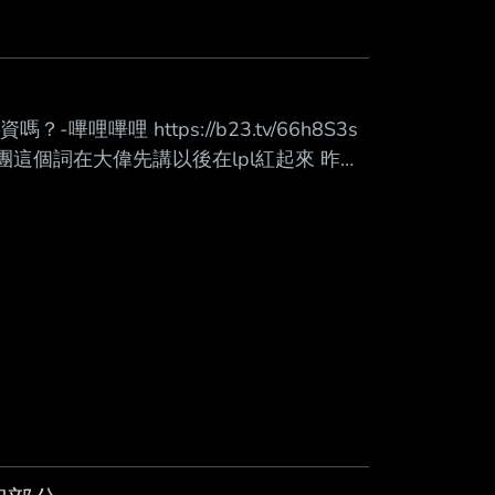
哩嗶哩 https://b23.tv/66h8S3s
團這個詞在大偉先講以後在lpl紅起來 昨天
然要說物資(烏茲)嗎 【姿態問車長振奮在
】 https://b23.tv/ntp1vls 還
什麼名字 車掌:叫無盡絕