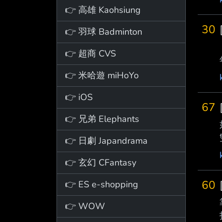
👉 高雄 Kaohsiung
30
👉 羽球 Badminton
👉 超商 CVS
👉 米哈遊 miHoYo
👉 iOS
67
👉 兄弟 Elephants
👉 日劇 Japandrama
👉 玄幻 CFantasy
60
👉 ES e-shopping
👉 WOW