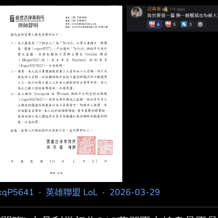
環境？？ 0.0 ---- Sent from BePTT on my Samsung SM
kqP5641
·
英雄聯盟 LoL
·
2026-03-29