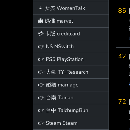
👧 女孩 WomenTalk
85
👻 媽佛 marvel
💳 卡版 creditcard
👉 NS NSwitch
42
👉 PS5 PlayStation
👉 大氣 TY_Research
👉 婚姻 marriage
👉 台南 Tainan
72
👉 台中 TaichungBun
👉 Steam Steam