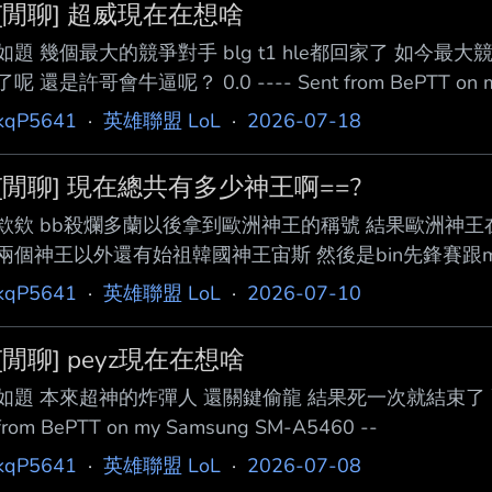
[閒聊] 超威現在在想啥
如題 幾個最大的競爭對手 blg t1 hle都回家了 如今
了呢 還是許哥會牛逼呢？ 0.0 ---- Sent from BePTT on m
kqP5641
·
英雄聯盟 LoL
·
2026-07-18
[閒聊] 現在總共有多少神王啊==?
欸欸 bb殺爛多蘭以後拿到歐洲神王的稱號 結果歐洲神
兩個神王以外還有始祖韓國神王宙斯 然後是bin先鋒賽跟
算中國神王吧 現在總共有多少神王 有人有頭緒嗎==？ ---- Sent 
kqP5641
·
英雄聯盟 LoL
·
2026-07-10
A5460 --
[閒聊] peyz現在在想啥
如題 本來超神的炸彈人 還關鍵偷龍 結果死一次就結束了 配子會回
from BePTT on my Samsung SM-A5460 --
kqP5641
·
英雄聯盟 LoL
·
2026-07-08