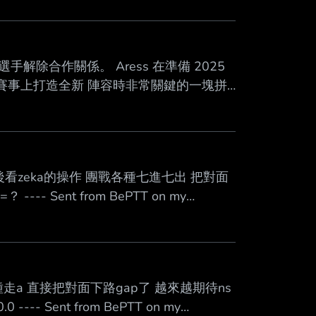
ss 選手解除合作關係。 Aress 在準備 2025
 在區域賽事上打造全新 陣容時非常關鍵的一塊拼
就融入團隊 ，成為隊伍迎戰全新挑戰時不可
Esports 一起拿下了 2025 LCP 季中賽
看zeka的操作 團戰各種七進七出 把對面
 Sent from BePTT on my
種走a 直接把對面下路gap了 越來越期待ns
- Sent from BePTT on my