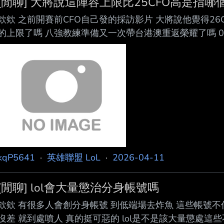
[閒聊] 大將說這陣容上限比25CFO高是指哪
欸欸 之前開賽前CFO自己發的採訪影片 大將說他覺得26C
的上限了嗎 八強教練準備又一次帶台港澳重返榮耀了嗎 0.0 ---- S
SM-A5460 --
kqP5641
·
英雄聯盟 LoL
·
2026-04-11
[閒聊] lol會大量懲治分身帳號嗎
欸欸 有很多人會創分身帳號 到低端場去炸魚 這些帳號
沒差 就到處噴人 真的挺可惡的 lol是不是該大量懲處