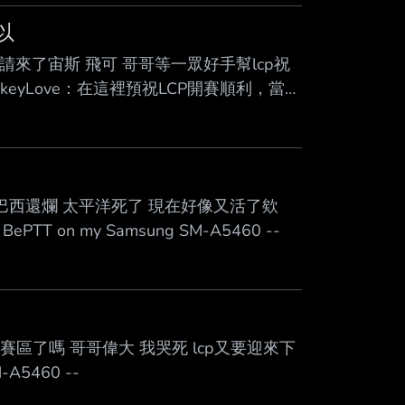
以
成立的時候 請來了宙斯 飛可 哥哥等一眾好手幫lcp祝
keyLove：在這裡預祝LCP開賽順利，當你
面對一切挑戰吧，我相信你們可以。 哥哥
 on my Samsung SM-A5460 --
比巴西還爛 太平洋死了 現在好像又活了欸
PTT on my Samsung SM-A5460 --
賽區了嗎 哥哥偉大 我哭死 lcp又要迎來下
-A5460 --