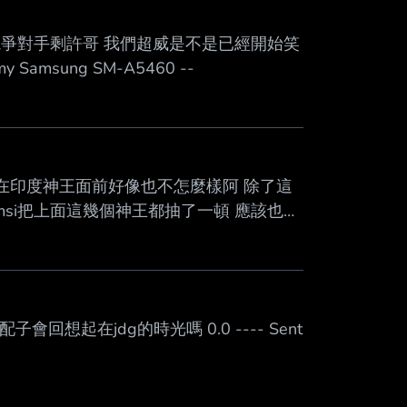
Mute
最大競爭對手剩許哥 我們超威是不是已經開始笑
y Samsung SM-A5460 --
王在印度神王面前好像也不怎麼樣阿 除了這
msi把上面這幾個神王都抽了一頓 應該也能
from BePTT on my Samsung SM-
想起在jdg的時光嗎 0.0 ---- Sent