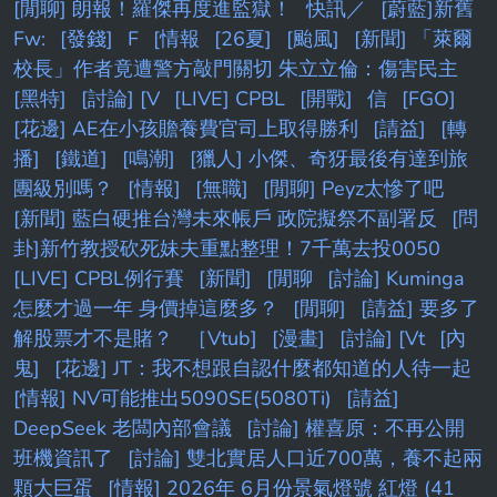
[閒聊] 朗報！羅傑再度進監獄！
快訊／
[蔚藍]新舊
Fw:
[發錢]
F
[情報
[26夏]
[颱風]
[新聞] 「萊爾
校長」作者竟遭警方敲門關切 朱立立倫：傷害民主
[黑特]
[討論] [V
[LIVE] CPBL
[開戰]
信
[FGO]
[花邊] AE在小孩贍養費官司上取得勝利
[請益]
[轉
播]
[鐵道]
[鳴潮]
[獵人] 小傑、奇犽最後有達到旅
團級別嗎？
[情報]
[無職]
[閒聊] Peyz太慘了吧
[新聞] 藍白硬推台灣未來帳戶 政院擬祭不副署反
[問
卦]新竹教授砍死妹夫重點整理！7千萬去投0050
[LIVE] CPBL例行賽
[新聞]
[閒聊
[討論] Kuminga
怎麼才過一年 身價掉這麼多？
[閒聊]
[請益] 要多了
解股票才不是賭？
［Vtub]
[漫畫]
[討論] [Vt
[內
鬼]
[花邊] JT：我不想跟自認什麼都知道的人待一起
[情報] NV可能推出5090SE(5080Ti)
[請益]
DeepSeek 老闆內部會議
[討論] 權喜原：不再公開
班機資訊了
[討論] 雙北實居人口近700萬，養不起兩
顆大巨蛋
[情報] 2026年 6月份景氣燈號 紅燈 (41