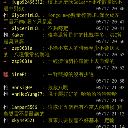
→ 
Hugo92466312
: 樓上這麼吹Gala但他MVP數量比不
過中野欸
推 
GlycerinLOL 
: Hongq mvp數量整個LPL僅次於左
手還不夠c喔？只是還
→ 
GlycerinLOL 
: 不夠穩定
推 
Kaken       
: 俊嘉還算是帥的比醜得多，洪Q算
是臭豆腐
→ 
zsp9081a    
: 小徐不當人的時候至少不會送大
的，八嘎很常劣勢唯
→ 
zsp9081a    
: 一經濟傾斜位還衝上去自爆的
噓 
NinePi      
: 中野戳掉的沒有少過
推 
BorsigHP    
: 救救八嘎
推 
AnnHeeYung77
: 嘎子壓好好的 哈哈哈哈哈哈哈
推 
lampar5566  
: 這隊伍五個都有不當人的時候 寶
島雙雷不是亂講的
推 
sky449521   
: 京東只要俊嘉不好基本一定輸