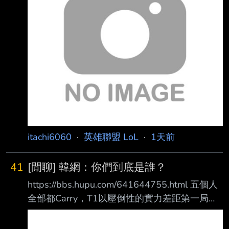
名被推到NO1，好像有點心虛 --
itachi6060
·
英雄聯盟 LoL
·
1天前
41
[閒聊] 韓網：你們到底是誰？
https://bbs.hupu.com/641644755.html 五個人
全部都Carry，T1以壓倒性的實力差距第一局碾
壓了DK。 ——很難說是誰carry了，五個人輪流
打得很好 ——你們到底是誰？ ——T1下路真的