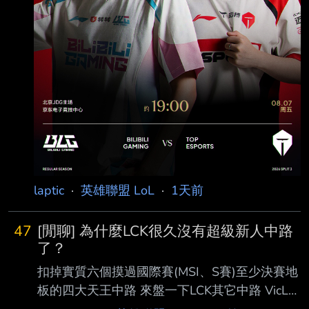
laptic
·
英雄聯盟 LoL
·
1天前
47
[閒聊] 為什麼LCK很久沒有超級新人中路
了？
扣掉實質六個摸過國際賽(MSI、S賽)至少決賽地
板的四大天王中路 來盤一下LCK其它中路 VicLa
KT S10出道，一二隊起伏之後流浪去美洲、中