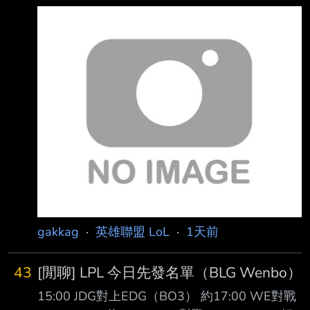
類的 但平均年齡26+了 其他位置陸陸續續都有
亮眼的新人出現 但唯獨中路這個位置都是老人
佔據 打這個位置操作只是入門門檻 除此之外角
色池要有 傳統大核法師 節奏法師(逆命、加里歐)
刺客 偶爾版本對了還要拿坦克或是ad中路 加上
團戰意識要高 （輸出核心） 除了對線還要跟野
輔連動 什麼時候該在哪裡該有什麼裝備狀態都
會影響龍團資源團的結果 最重要每一隊中路幾
乎都是人氣擔當 以資方角度
gakkag
·
英雄聯盟 LoL
·
1天前
43
[閒聊] LPL 今日先發名單（BLG Wenbo）
15:00 JDG對上EDG（BO3） 約17:00 WE對戰