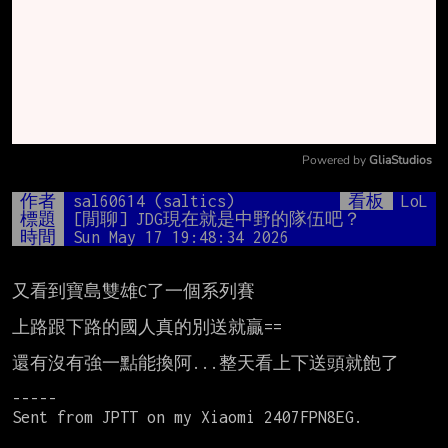
Powered by 
GliaStudios
Mute
作者
sal60614 (saltics)
看板
LoL
標題
[閒聊] JDG現在就是中野的隊伍吧？
時間
Sun May 17 19:48:34 2026
又看到寶島雙雄C了一個系列賽

上路跟下路的國人真的別送就贏==

還有沒有強一點能換阿...整天看上下送頭就飽了

-----

Sent from JPTT on my Xiaomi 2407FPN8EG.
