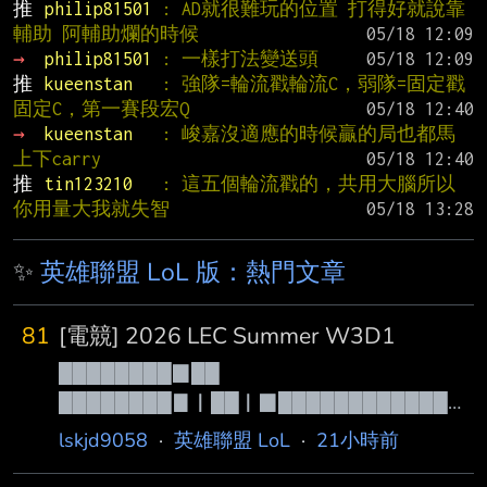
推 
philip81501 
: AD就很難玩的位置 打得好就說靠
輔助 阿輔助爛的時候
→ 
philip81501 
: 一樣打法變送頭
推 
kueenstan   
: 強隊=輪流戳輪流C，弱隊=固定戳
固定C，第一賽段宏Q
→ 
kueenstan   
: 峻嘉沒適應的時候贏的局也都馬
上下carry
推 
tin123210   
: 這五個輪流戳的，共用大腦所以
你用量大我就失智
✨
英雄聯盟 LoL 版：熱門文章
81
[電競] 2026 LEC Summer W3D1
████████▉██
████████▊▏██▏▉█████████████
█◢█▇▅▄▂▁█
lskjd9058
·
英雄聯盟 LoL
·
21小時前
▋███████▋▏███▊███████▇▆▅▄▃