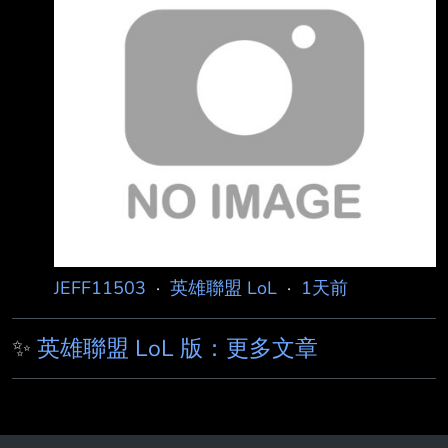
很OP ——Faker哥也打得很好。 ——DK收到月
薪了？ ——回覆：拿到了EWC獎金吧。 ——T1
把全部身價都投進去當空海力士了吧 ——Peyz
呀，哥哥們都打起精神來，我們去拿MSI、EWC
冠軍吧！ ——你們到底是誰？ ——下週才三伏
天誒？DK像三伏天裡挨打的雞 ——狀態真的起
伏不定，
JEFF11503
·
英雄聯盟 LoL
·
1天前
✨
英雄聯盟 LoL 版：更多文章