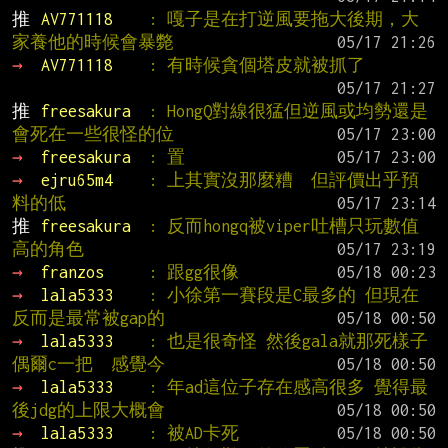
推 
AV771118    
: 嘎子是在打逆風要拖大後期，大
家養他的時候會暴斃
→ 
AV771118    
: 有時候貪個塔皮就被抓了
推 
freesakura  
: HongQ對線很猛但逆風或均勢還是
會死在一些很怪的位
→ 
freesakura  
: 置
→ 
ejru65m4    
: 上其實沒那麼糟  但評價出乎預
料的低
推 
freesakura  
: 反而hongq被viper吐槽只玩數值
高的角色
→ 
franzos     
: 跟gg很像
→ 
lala5333    
: 小徐第一賽段是C最多的 但現在
反而是最常被gap的
→ 
lala5333    
: 也是很奇怪 然後gala就那死樣子 
偶爾c一把  感覺今
→ 
lala5333    
: 年ad這位子存在感高很多 覺得最
後jdg的上限大概會
→ 
lala5333    
: 被AD卡死