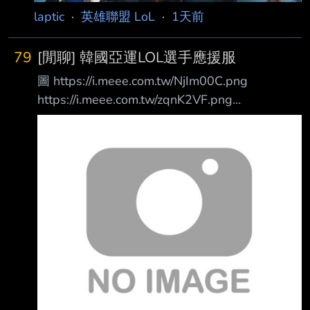
laptic
·
英雄聯盟 LoL
·
1天前
79
[閒聊] 韓國亞運LOL選手應援服
圖 https://i.meee.com.tw/NjIm00C.png
https://i.meee.com.tw/zqnK2VF.png
https://i.meee.com.tw/lxytkud.png
https://i.meee.com.tw/oHk59DR.png
https://i.meee.com.tw/pXt4uMm.png
https://i.meee.com.tw/okr076s.png
https://i.meee.com.tw/leRdSgq.png
https://i.meee.