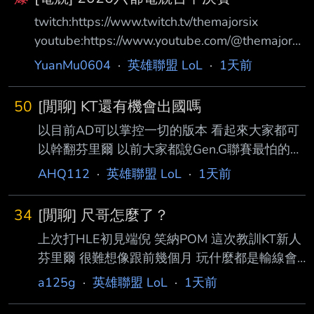
twitch:https://www.twitch.tv/themajorsix
youtube:https://www.youtube.com/@themajorsi
x 主播賽評:JR/ZOD 賽制:BO5/全局BP 賽程
YuanMu0604
·
英雄聯盟 LoL
·
1天前
18:00 貓老 VS 大巴黎閃電暗殺狼 貓老: 我不是
艾吉歐 2 單單單單單單單單 全場唯二真預言家
50
[閒聊] KT還有機會出國嗎
細節不夠 瓜中之瓜 一槍穿雲 大巴黎閃電暗殺狼:
以目前AD可以掌控一切的版本 看起來大家都可
夜奏花 (我愛手錶123) 楓棠珍珠奶茶 (Maple) 蛇
以幹翻芬里爾 以前大家都說Gen.G聯賽最怕的隊
老闆 (蛇蛇) 史上最小的志 (阿志) 小魚蛋 (BEBE)
伍是KT 因為你永遠不知道KT的上限 目前以AD
Kaze
AHQ112
·
英雄聯盟 LoL
·
1天前
當主影響力的隊伍有 T1 DK Gen.G每路都能兜底
剛剛也是輾壓了 HLE還有MSI冠軍 這樣今年KT
34
[閒聊] 尺哥怎麼了？
有機會嗎 一樓ROXSMEB ----- Sent from JPTT
上次打HLE初見端倪 笑納POM 這次教訓KT新人
on my iPhone --
芬里爾 很難想像跟前幾個月 玩什麼都是輸線會
戰暴斃的GG AD是同一人 請問尺哥怎麼了？ --
a125g
·
英雄聯盟 LoL
·
1天前