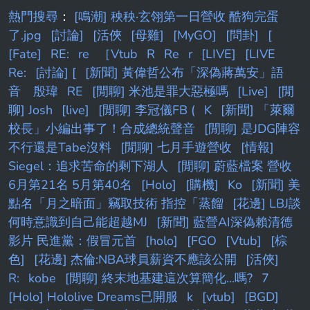
熱門搜尋
：
[鳴潮] 秧秧·玄翎第一日營收 酷狗完蛋
了.jpg
[討論]
[活俠
[母雞]
[MyGO]
[問卦]
[
[Fate]
RE:
re
［Vtub
R
Re
r
[LIVE]
[LIVE
Re:
[討論] [
[新聞] 黃偉哲公布「深偽蔣萬安」語
音 殷瑋
RE
[閒聊] 米池是罪大惡極嗎
[Live]
[閒
聊] Josh
[live]
[閒聊] 李冠儀FB (
K
[新聞] 「萊爾
校長」小編出事了！合成總統聲音
[閒聊] 是JDG陣容
不行還是Tabe沒料
[閒聊] 七月手遊營收
[情報]
Siegel：追求苦命的剩下湖人
[閒聊] 蔚藍檔案 營收
6月第21名 5月第40名
[Holo]
[購機]
Ko
[新聞] 美
點名「月之暗面」竊取技術 指控「蒸餾
[花邊] LBJ談
何時意識到自己能超越MJ
[新聞] 藍營AI深偽賴清德
影片 民進黨：假冒元首
[holo]
[FGO
[Vtub]
[棕
色]
[花邊] 杰倫:NBA球員薪資不應該公開
[活俠]
R:
kobe
[閒聊] 終末地基建這次算簡化...嗎?
7
[Holo] Hololive Dreams已開服
k
[vtub]
[BGD]