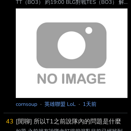
TT（BO3） 約19:00 BLG對戰TES（BO3） 解
說：鼓鼓、王淞、王多多、懷南 主持：駱歆
https://imgpoi.com/i/OF8NNG.png
https://imgpoi.com/i/OF8X79.png
https://imgpoi.com/i/OF8FM5.png -- 結果是兩
個新人上路對打 阿說好的BIN哥回歸呢? -- 鷹嶺
ルイ推 https://youtu.be/Ix-f51aq8SY
https://img
cornsoup
·
英雄聯盟 LoL
·
1天前
43
[閒聊] 所以T1之前說隊內的問題是什麼