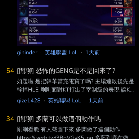
gininder
·
英雄聯盟 LoL
·
1天前
54
[閒聊] 恐怖的GENG是不是回來了?
如題啦 是把韓華當充電寶了嗎? 主場連敗後先是
幹掉HLE 剛剛面對KT打出了宰制級的表現 讓KT
1龍0塔0人頭 恐怖的聯賽王者GENG是不是回來
qize1428
·
英雄聯盟 LoL
·
1天前
了! -- 抱歉，感謝指正
34
[閒聊] 多蘭可以做這個動作嗎
剛剛看脆 有人截圖下來 多蘭做了這個動作
https://i.verb.tw/3BpVGyK5.jpg 多藍到底在做什