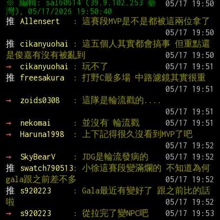
※ 編輯: sal60614 (39.9.102.253 臺
推 
Allensert   
: 這賽段MVP是不是都被這兩位拿了
推 
cikanyuohai 
: 這五個人其實都會搞事 但重點還
是俊嘉有沒有被亂到
→ 
cikanyuohai 
: 玩不了
推 
freesakura  
: 打野C最多場 中路濾鏡其實很重
→ 
zoids0308   
: 這隊是輪流戳的....
→ 
nekomai     
: 並沒有 輪流戳
→ 
Haruna1998  
: 上下記得很久沒看到MVP了吧
→ 
SkyBearV    
: JDG是輪流發病的
推 
swatch790513
: 小徐這賽段變滿爛的 不知道為何 
gala跟之前差不多
推 
s920223     
: Gala最近有變好了 跟之前比的話
啦
→ 
s920223     
: 從拉完了變NPC吧