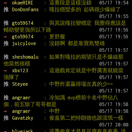
→ 
okaeRIRI    
: 這賽段是這樣沒錯
推 
DonDonFans  
: 嘎拉穩蠻多的 起碼很少爆線了
推 
gto59674    
: 與其說嘎拉變穩定 我覺得應該是
輔助變更強所以下路
→ 
gto59674    
: 更舒服
推 
juicylove   
: 沒錯啊 都是靠寶島雙雄
推 
sheshomalu  
: 如果對嘎拉的期望只是不爆線那
他當然很穩
→ 
xbx123      
: 這遊戲肯定就是中野厲害就能當
強隊了
推 
Steyee      
: 中野炸還贏得場次真的少==
推 
angraer     
: 冷知識 mvp榜前十名中野佔八
個，前五除了哥哥都是
→ 
angraer     
: 中野
推 
Gavatzky    
: 俊嘉第二把特朗德也跟流氓一樣
→ 
bluejark    
: 這季俊嘉才是臭豆腐有臭有香 洪