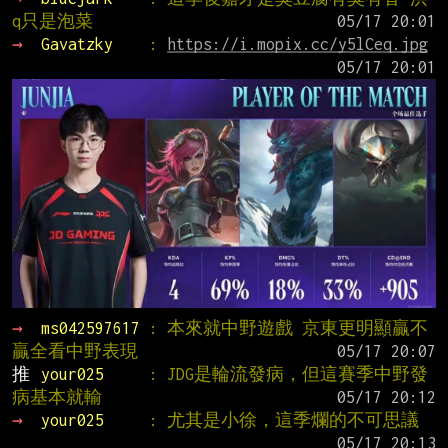
q只是泡菜
→ 
Gavatzky    
: 
https://i.mopix.cc/y5lCeq.jpg
→ 
ms042597617 
: 本來就中野遊戲 京東更明顯贏不
贏全看中野表現
推 
your025     
: JDG是輪流發病，但這賽季中野發
病基本就輸
→ 
your025     
: 尤其是小徐，這季爛的不可思議