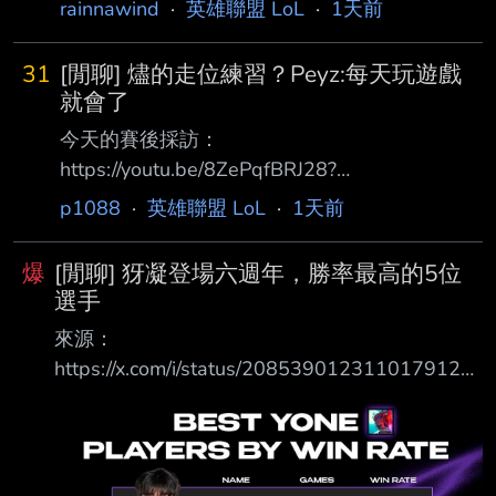
rainnawind
·
英雄聯盟 LoL
·
1天前
國 後來被狐狸撿回來，直到去年亞洲邀請賽到
今年LCK CUP是極短的生涯高光 除此之外之外
31
[閒聊] 燼的走位練習？Peyz:每天玩遊戲
幾乎毫無亮點 FST一出國爆炸打回原型 Daystar
就會了
狐狸本家從LSB時期就養著的二隊中路 沒比
今天的賽後採訪：
Vicla好多少 Roamer 今年開賽前傳說中的「AI爬
https://youtu.be/8ZePqfBRJ28?
分中路」本尊，少數符合超級新人中路的話題性
si=wxqZhE9ZetTEX8P1 （節錄部分題目） Q.
p1088
·
英雄聯盟 LoL
·
1天前
的選手 但一年快結束了打下來就時好時壞，許
燼的走位都非常驚人，這種走位是只要練習就能
哥摧毀了AI 雖說是新人實際已經
做到的嗎？ 我也不太清楚，但因為整天都在打
爆
[閒聊] 犽凝登場六週年，勝率最高的5位
英雄聯盟，所以自然而然地學會了 Q. 回顧職業
選手
生涯，覺得現在是自己最巔峰的的時期嗎 我一
來源：
直覺得比起昨天的Peyz，今天、明天的Peyz都會
https://x.com/i/status/2085390123110179122
表現得更好，所以比起過去來說，現在 打的更
勝率最高的選手是宙斯 再來是超威 沒想到第三
好了 Q. 比起非 AD 陣容，果然還是單純的 AD
名神左... 接著是zeka 西方勝率最高的是Quid 看
陣容對你來說更好一些吧 剛開始其實覺得非 AD
起來蠻合理的一個排行 所以我說那個造型持有人
陣容
呢？ https://i.mopix.cc/WSF0wF.jpg --