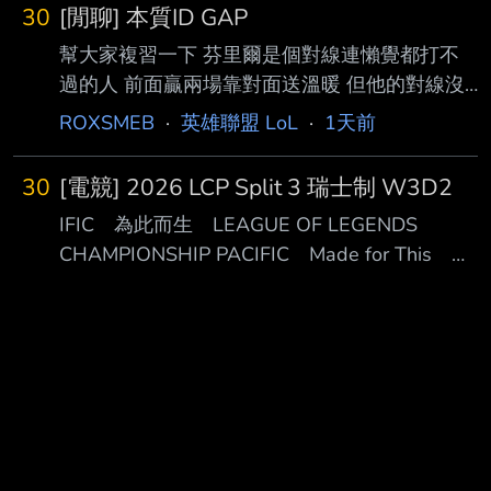
▂█████████
30
[閒聊] 本質ID GAP
▌▏████▉▎▍▏█▉█▋████████████
幫大家複習一下 芬里爾是個對線連懶覺都打不
██▏█▉▆▆▇▇█
過的人 前面贏兩場靠對面送溫暖 但他的對線沒
▍▎████▊▌▎▏█▊█▌███████▍████
有贏過 搶這組合被線殺一次直接登出遊戲 你離
██▎█▊
ROXSMEB
·
英雄聯盟 LoL
·
1天前
巔峰組還有一大段路要走 FMVP就算前面戳了不
▎▎▊▏██▋▊▏▏█▋█▍███████▍███
知道幾場也比你強 KT你們差不多夢該醒了 還是
███▌█▌
30
[電競] 2026 LCP Split 3 瑞士制 W3D2
想辦法保住自己的第四張票吧 會因為上禮拜賽
▎▍▋▎█▍▌██▏█▌█▎████████▅▄▁
IFIC 為此而生 LEAGUE OF LEGENDS
果就覺得KT有料的 還是看少了 ---- Sent from
███▋█▍
CHAMPIONSHIP PACIFIC Made for This
BePTT on my iPhone 13 mini --
▎▌▍▌▉▊▎██▏█▍█▏███████████
LEAGU ██ ◢█████ ████████ ██
▅▄█▊█▏ ▎▋▎▊
◢██████ ████████ ██ ◢██◤ ██ ██
██ ██◤ ██ ██ ██ ██ ██ ██ ██ ██ █◤
◢██ ██ ██ ████████ ██ ██ ███████◤
██ ██◣ ███ █◤ ◥██◣ ███ ███████
◥██████ ███ ███████ ◥█████ ███
202