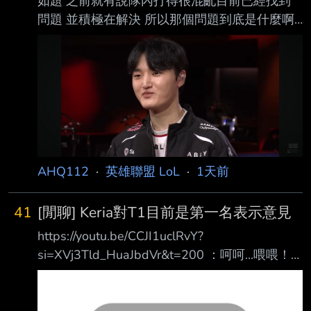
如題 之前就有說隊內打得很混亂目前已經找到
問題 並積極在解決 所以那個問題到底是什麼啊
今天大O進場的時候笑得很開心 還跟露許哥有說
有笑 今天韓股普普感覺也不是韓股的問題 有人
知道嗎 https://i.imgur.com/c1eE8Pt.jpeg
https://i.imgur.com/Y9zSMCd.jpeg
https://i.imgur.com/zPg0xdM.jpeg
https://i.imgur.com/69uC2cg.jpeg ----- Sent
from JPTT on my iPho
AHQ112
·
英雄聯盟 LoL
·
1天前
41
[閒聊] Keria對T1目前是第一名表示意見
https://youtu.be/CCJI1uclRvY?
si=XVj3Tld_HuaJbdVr&t=200 ：呵呵...喂喂！
什麼叫沒做什麼阿？
https://i.meee.com.tw/OyFY4O8.png 就這樣莫