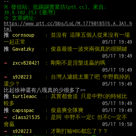
※ 發信站: 批踢踢實業坊(ptt.cc), 來自: 
※ 文章網址: 
https://www.ptt.cc/bbs/LoL/M.1779018516.A.3A1.h
tml
推 
cornsoup    
: 並沒有 這隊五個人從來沒有一場
一起正常
推 
Gavatzky    
: 俊嘉最後一波夾兩個真的很關鍵
→ 
zxcv820421  
: 剛剛不是涅槃送贏的嗎
→ 
s920223     
: 台灣人濾鏡太重了吧 中野戳掉的
還少？
推 
turtleaoc   
: 其實都會送 只是中野C的時候比
較多
推 
capsspac    
: 俊嘉爽全隊爽
→ 
class21535  
: 是阿 中野不一定C 但不C一定不
會贏
→ 
s920223     
: 才剛打輸WBG都忘了？？