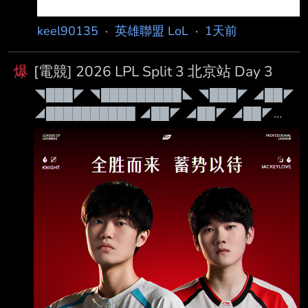
keel90135
·
英雄聯盟 LoL
·
1天前
爆
[電競] 2026 LPL Split 3 北京站 Day 3
◥███◤ ◥█████████◣ ◥███◤ ◢██◤
◢██████████ ◢██◤ ◢██◤ ◢██◤
◢██◤ ◢██◤ ◢██◤ ◢██◤ ◢██◤
◢██◤ ◢██◤ ◢██████████◤ ◢██◤
◢██◤ ◢██◤◥██████◤ ◢██◤ ◢██◤
◢██◤ ◢██◤ ◢████████◤ ◢██◤
◢████████◤ ◢████████◤ ◢██◤
◢████████◤ Patch 26.15 禁茂凱 無畏競巔
峰 第三站：北京・英特爾電競中心 本日賽程：
15:00 登峰 JD