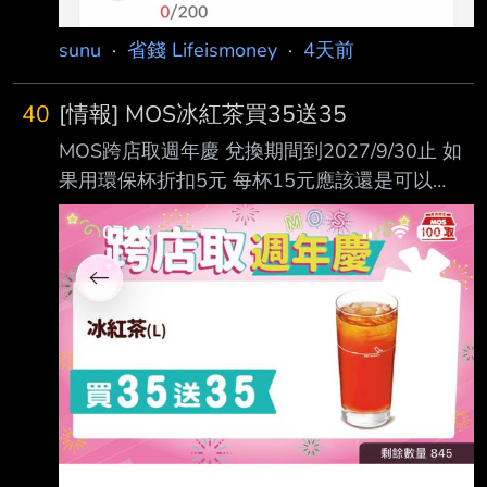
sunu
·
省錢 Lifeismoney
·
4天前
40
[情報] MOS冰紅茶買35送35
MOS跨店取週年慶 兌換期間到2027/9/30止 如
果用環保杯折扣5元 每杯15元應該還是可以
https://i.mopix.cc/C9pst8.jpg --