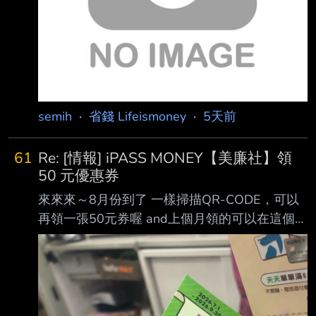
semih
·
省錢 Lifeismoney
·
5天前
61
Re: [情報] iPASS MONEY【美廉社】領
50 元優惠券
來來來～8月份到了 一樣掃描QR-CODE，可以
再領一張50元券喔 and上個月領的可以在這個月
使用了 :D : 7月領的券，8月才能用 : 於實體門市
消費199元，即可兌換50元 : 活動期間(7、8、9
月）至美廉社實體門市掃描 QR-CODE 即可領取
50 元優惠券。 : 特地去門市找了一下，才看到
QR-CODE立牌，幫大家拍照了，掃描即可領