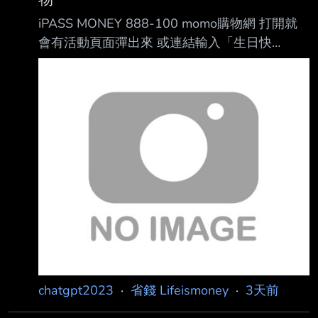
iPASS MONEY 888-100 momo購物網 打開就
會有活動頁面彈出來 或連結輸入「生日快
樂」： https://lurl.cc/tQKoGJ 留意使用期限
https://i.verb.tw/1O90R3Cz.jpg --
chatgpt2023
·
省錢 Lifeismoney
·
3天前