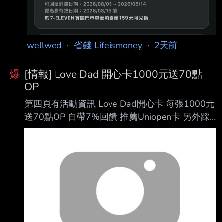
兌換，回饋率逾30%。 一卡通 iPASS MONEY
持續擴大信用卡支付應用場景，目前4大超商已
可綁定聯邦、玉山信 用卡及王道Debit卡付款，
wellwed
·
省錢 Lifeismoney
·
2天前
7-ELEVEN另外也可綁定中國信託信用卡付款。
為歡慶多元支付服務擴增，一卡通公司自8月5日
爆
[情報] Love Dad 開心卡1000元送70點
起祭
OP
第四頁有活動資訊 Love Dad開心卡 每張1000元
送70點OP 自帶7%回饋 推薦Uniopen卡 另外踩4
點 這樣有7%+7% 如果icashPay 4%還沒額滿 則
Combo起來18% 不踩點的話 參考 王道icashPay
5% 匯豐直刷4.88% 玉山Unicard icashPay 3.5%
～4.5% 大戶直刷 3.5% 另外很多人不喜歡OP點
尤其現在隔壁棚唯讀預備中 沒有地方賣掉 OP點
推薦拿去繳卡費 就不會擔心去處了
https://i.verb.tw/XzPizh6l.jpg -