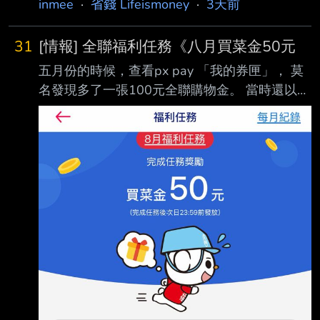
inmee
·
省錢 Lifeismoney
·
3天前
31
[情報] 全聯福利任務《八月買菜金50元
五月份的時候，查看px pay 「我的券匣」， 莫
名發現多了一張100元全聯購物金。 當時還以為
是什麼信用卡的活動送的，開心地用掉後也不以
為意。 最近認真瀏覽了一下px pay，發現原來
每個月都有「福利任務」，而且很容易就達成。
原則上就是我去全聯實體門市消費的時候，使用
全支付付款，消費金額是可以累計的，不 用一
次到達門檻。這個月是消費200元就有50元。
(七月份是消費300元，送100元，每個月不太一
樣） 大家可以查看自己的pxpay 看看喔，覺得
挺超值的 https://i.mopix.cc/8bx