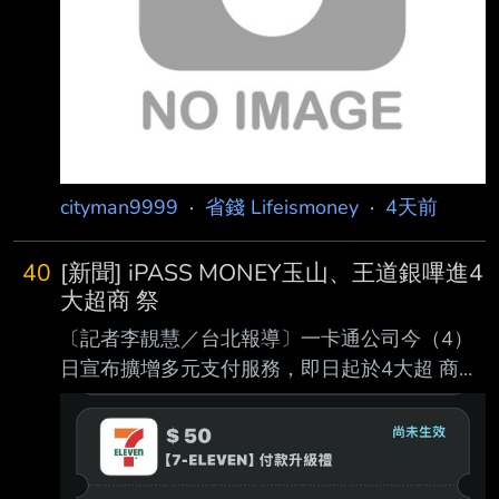
cityman9999
·
省錢 Lifeismoney
·
4天前
40
[新聞] iPASS MONEY玉山、王道銀嗶進4
大超商 祭
〔記者李靚慧／台北報導〕一卡通公司今（4）
日宣布擴增多元支付服務，即日起於4大超 商開
放玉山銀行信用卡及王道銀行Debit卡綁定付
款，同時自8月5日起祭出限時領券活動 、「限
時不限量」，輸入指定優惠券代碼即可領取7-
ELEVEN 50元優惠券，單筆消費滿159 元即可