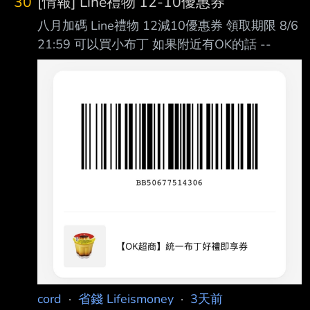
30
[情報] Line禮物 12-10優惠券
八月加碼 Line禮物 12減10優惠券 領取期限 8/6
21:59 可以買小布丁 如果附近有OK的話 --
cord
·
省錢 Lifeismoney
·
3天前