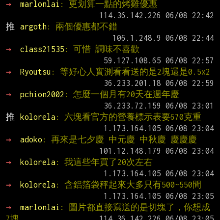
→ 
marlonlai
: 更划算一點的烤雞優惠
推 
argoth
: 兩個優惠都不錯
→ 
class21535
: 可惜 調味不喜歡
→ 
Ryoutsu
: 等好心人實測看看送的是2塊還是0.5x2
→ 
pchion2002
: 怎麼一個月有20天在週年慶
推 
kolorela
: 六塊看官方的營養標示表要670克重
→ 
adoko
: 再來是七夕慶 中元慶 中秋慶 慶慶慶
→ 
kolorela
: 我這些年買了20次左右
→ 
kolorela
: 含鋁箔袋秤起來大多只有500~550間
→ 
marlonlai
: 圖片都直接寫送的是切塊了，你想成
7塊