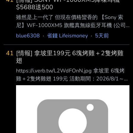
$5688送500
雖然是上一代了 但現在價格蠻香的 【Sony 索
尼】WF-1000XM5 旗艦真無線藍牙耳機 (公司
貨 保固12+6個月) https://reurl.cc/OQA6bA 限
blue6308
·
省錢 Lifeismoney
·
5天前
時優惠$5,688 送500元7-11商品卡和SONY運
動腰包 滿額登記有送蜘蛛人電影票2張 活動到
41
[情報] 拿坡里199元 6塊烤雞＋2隻烤雞
8/20 https://reurl.cc/27Za04 --
翅
https://i.verb.tw/L2WdFOnN.jpg 拿坡里 6塊烤
雞＋2隻烤雞翅 199元 活動期間：2026/8/1～
8/20 6塊普羅旺斯烤雞＋2隻烤雞翅（普羅旺斯
or青花椒） 外帶/內用只要$199
https://reurl.cc/EYrV2A --