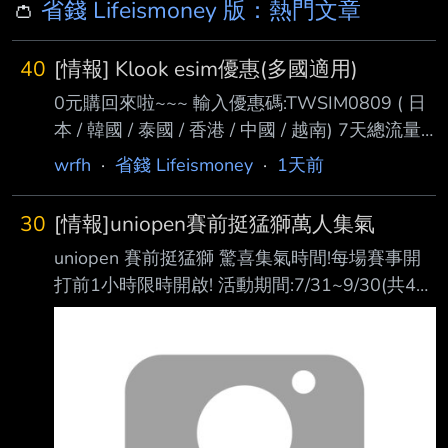
👛
省錢 Lifeismoney 版：熱門文章
40
[情報] Klook esim優惠(多國適用)
0元購回來啦~~~ 輸入優惠碼:TWSIM0809 ( 日
本 / 韓國 / 泰國 / 香港 / 中國 / 越南) 7天總流量
1GB方案，輸入優惠碼享 NT$10 起優惠價 優惠
wrfh
·
省錢 Lifeismoney
·
1天前
碼有效期限:2026/9/30 23:59 跟之前的折扣碼
一樣，是折台幣$38 有些方案一樣可0元購，就
30
[情報]uniopen賽前挺猛獅萬人集氣
自行查看瞜 好不好用是一回事，反正是免費的 -
uniopen 賽前挺猛獅 驚喜集氣時間!每場賽事開
-
打前1小時限時開啟! 活動期間:7/31~9/30(共43
場) 前1萬名,100% 獲得1點 OPENPOINT! 【符
合資格當日入點】
https://i.verb.tw/IKNxmzDh.jpg 喵喵的比賽鬧鐘
設定起來!!! --