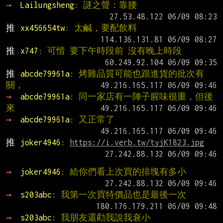
→ 
Lailungsheng
: 謎之聲：靠腰
推 
xx456654tw
: 太鹹，要配飲料
推 
x747
: 可惜 要下午時段前 沒有晚上時段
推 
abcde79961a
: 烤雞品質可能也跟進貨的批次有
關，
→ 
abcde79961a
: 同一家店有一陣子腥味很重，但後
來
→ 
abcde79961a
: 又正常了
推 
joker4946
: 
https://i.verb.tw/tyjK1823.jpg
→ 
joker4946
: 給你們看上次買的排塊有多小
→ 
s203abc
: 我第一次買特價品也是最後一次
→ 
s203abc
: 我朋友還勸我說我衰小