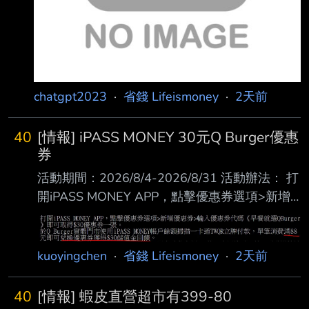
chatgpt2023
·
省錢 Lifeismoney
·
2天前
40
[情報] iPASS MONEY 30元Q Burger優惠
券
活動期間：2026/8/4-2026/8/31 活動辦法： 打
開iPASS MONEY APP，點擊優惠券選項>新增
優惠券>輸入優惠券代碼《早餐就選QBurger 》
即可取得$30優惠券一張。 於Q Burger實體門市
使用iPASS MONEY帳戶餘額掃描一卡通TWQR
kuoyingchen
·
省錢 Lifeismoney
·
2天前
立牌付款，單筆消費滿88 元即可兌換優惠券獲
得$30儲值金回饋。 2026/12/31前，使用
40
[情報] 蝦皮直營超市有399-80
iPASS MONEY付款，另享消費金額10%的一卡