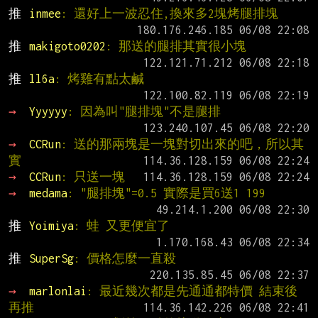
推 
inmee
: 還好上一波忍住,換來多2塊烤腿排塊
推 
makigoto0202
: 那送的腿排其實很小塊
推 
ll6a
: 烤雞有點太鹹
→ 
Yyyyyy
: 因為叫"腿排塊"不是腿排
→ 
CCRun
: 送的那兩塊是一塊對切出來的吧，所以其
實
→ 
CCRun
: 只送一塊
→ 
medama
: "腿排塊"=0.5 實際是買6送1 199
推 
Yoimiya
: 蛙 又更便宜了
推 
SuperSg
: 價格怎麼一直殺
→ 
marlonlai
: 最近幾次都是先通通都特價 結束後
再推