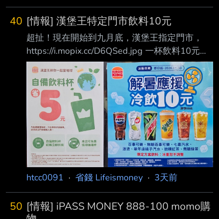
40
[情報] 漢堡王特定門市飲料10元
超扯！現在開始到九月底，漢堡王指定門市，
https://i.mopix.cc/D6QSed.jpg 一杯飲料10元，
憑環保杯還可以折5元！
https://i.mopix.cc/rEpKLq.jpg 購買成功紀錄 --
現在泰國的肯德基也是一杯喝到飽 我也聽說
2330當時才233 但我去的門市不在那上面，還
是有張貼優惠 以前真的有嗎？ 認真說漢堡王的
紅茶、綠茶都很好喝 流浪到淡水 10元也可以續
杯嗎！ 對啊，有在特價名單裡面我也是很意外
真的，請客也可以買這個 應該可以跟店員說 去
便利商店買冰塊杯都超過
htcc0091
·
省錢 Lifeismoney
·
3天前
50
[情報] iPASS MONEY 888-100 momo購
物