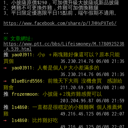
1、小披薩原價$290，可加價升級大披薩或新品披薩

2、烤雞不可更換炸雞，炸雞可加價換雞腿

3、平日限定優惠限平日15點前，端午假期不適用。

https://www.facebook.com/share/p/1JHHxPXTe6/
※ 文章網址: 
https://www.ptt.cc/bbs/Lifeismoney/M.1780925238
.A.539.html
推 
yao03911
: 小p ＋兩塊雞好像還可以？原本只能
買個
→ 
yao03911
: 人餐是個人Ｐ大小差滿多的
→ 
BlueBird5566
: 前幾天下大雨 沒機會買  感謝給
雞會
推 
frozenmoon
: 小披薩＋2塊炸雞感覺可以
推 
ls4860
: 一直都是很穩定的小雞雞啊 個人推薦烤
雞
→ 
ls4860
: 比炸雞好吃