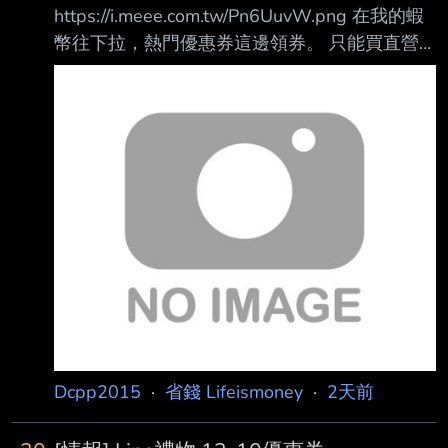
https://i.meee.com.tw/Pn6UuvW.png 在我的蝦
通綠點回饋，活動詳情請 見一卡通官網說明。
幣往下拉，熱門優惠券這邊領券。 只能買直營
注意事項： 優惠券每人限領一張，限時不限
超市，要花費一蝦而且有限制品項。 我已經領
量。 任
完了，所以拍不到按鈕。 我是買這個
https://i.meee.com.tw/Hh0HJkf.png 疊新品七折
券，雙券疊加買八袋平均一袋44。 少數能讓你
用券的統一商品。 ---- Sent from BePTT on my
Motorola moto g56 5G --
Dcpp2015
·
省錢 Lifeismoney
·
2天前