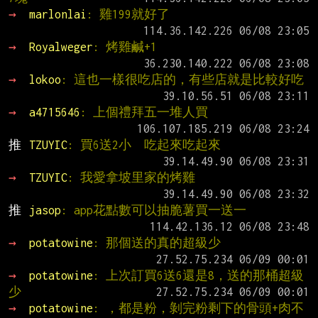
→ 
marlonlai
: 雞199就好了
→ 
Royalweger
: 烤雞鹹+1
→ 
lokoo
: 這也一樣很吃店的，有些店就是比較好吃
→ 
a4715646
: 上個禮拜五一堆人買
推 
TZUYIC
: 買6送2小  吃起來吃起來
→ 
TZUYIC
: 我愛拿坡里家的烤雞
推 
jasop
: app花點數可以抽脆薯買一送一
→ 
potatowine
: 那個送的真的超級少
→ 
potatowine
: 上次訂買6送6還是8，送的那桶超級
少
→ 
potatowine
: ，都是粉，剝完粉剩下的骨頭+肉不