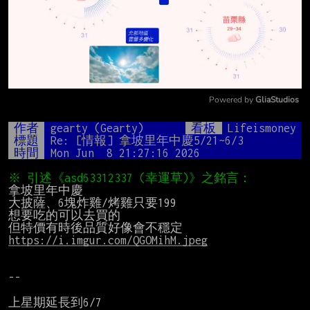
Powered by 
GliaStudios
Mute
作者
gearty (Gearty)
看板
Lifeismoney
標題
Re: [情報] 拿坡里年中慶5/21~6/3
時間
Mon Jun  8 21:27:16 2026
拿坡里年中慶

大披薩、6塊炸雞/烤雞只要199

想要吃的可以去買的

https://i.imgur.com/QGOMihM.jpeg
--

上星期延長到6/7
