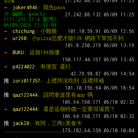
切塊
→ 
joker4946
: 我先pass
※ 編輯: gearty 
(111.255.27.4 臺灣), 
→ 
chichung
: 小雞雞
→ 
ur260
: 小pizza怎麼才能139 網路下單找不到
→ 
BUKU
: 這個199很優
→ 
p4224022
: 有便宜 還行
推 
iori017357
: 上禮拜沒吃到 這禮拜補
推 
qaz122444
: 請問拿波里有app 嗎
→ 
qaz122444
: 還是這個特價一定要現場買？
推 
jackl0
: 有阿，三商i美食卡