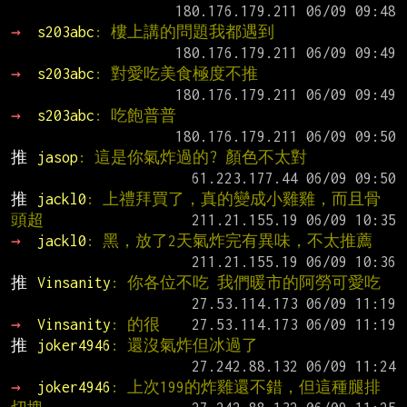
→ 
s203abc
: 樓上講的問題我都遇到
→ 
s203abc
: 對愛吃美食極度不推
→ 
s203abc
: 吃飽普普
推 
jasop
: 這是你氣炸過的? 顏色不太對
推 
jackl0
: 上禮拜買了，真的變成小雞雞，而且骨
頭超
→ 
jackl0
: 黑，放了2天氣炸完有異味，不太推薦
推 
Vinsanity
: 你各位不吃 我們暖市的阿勞可愛吃
→ 
Vinsanity
: 的很
推 
joker4946
: 還沒氣炸但冰過了
→ 
joker4946
: 上次199的炸雞還不錯，但這種腿排