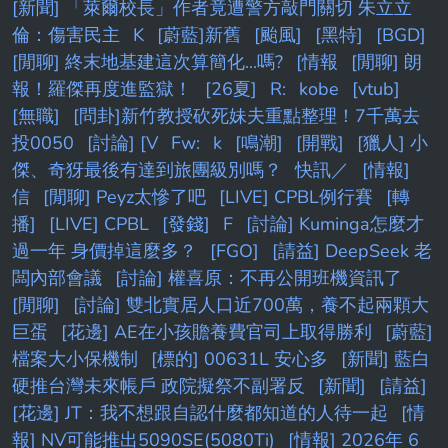
[新聞] 「萊爾校長」作者竟遭警方敲門關切 朱立立
倫：傷害民主
K
[蔚藍]新舊
[颱風]
[黑特]
[BGD]
[閒聊] 終末地基建這次算簡化...嗎?
[情報
[閒聊] 朗
報！羅傑再度進監獄！
[26夏]
R:
kobe
[vtub]
[無職]
[問卦]新竹教授砍死妹夫重點整理！7千萬去
投0050
[討論] [V
Fw:
k
[鳴潮]
[開戰]
[獵人] 小
傑、奇犽最後有達到旅團級別嗎？
快訊／
[情報]
信
[閒聊] Peyz太慘了吧
[LIVE] CPBL例行賽
[轉
播]
[LIVE] CPBL
[發錢]
F
[討論] Kuminga怎麼才
過一年 身價掉這麼多？
[FGO]
[請益] DeepSeek 老
闆內部會議
[討論] 權喜原：不再公開班機資訊了
[閒聊]
[討論] 雙北實居人口近700萬，養不起兩顆大
巨蛋
[花邊] AE在小孩贍養費官司上取得勝利
[蔚藍]
檔案大小保機制
[標的] 00631L 安心多
[新聞] 藍白
硬推台灣未來帳戶 政院擬祭不副署反
[新聞]
[請益]
[花邊] JT：我不想跟自認什麼都知道的人待一起
[情
報] NV可能推出5090SE(5080Ti)
[情報] 2026年 6