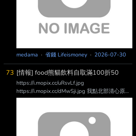
包、鞋款 等配件，即可享有不限次數免費搭乘
機場捷運的優惠。旅客進出各車站閘門時，只需
主動 至旅客詢問處出
medama
·
省錢 Lifeismoney
·
2026-07-30
73
[情報] food熊貓飲料自取滿100折50
https://i.mopix.cc/uRsvLf.jpg
https://i.mopix.cc/dMwSji.jpg 我點北部清心原價
一杯40自取八折 三杯差一點滿百 所以加仙草凍
領的時候不用帶塑膠袋 結帳時會自動加上2元包
裝費 --