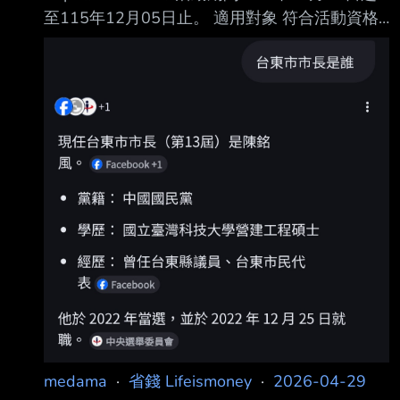
至115年12月05日止。 適用對象 符合活動資格
之國內外自由行旅客。 參加條件及折抵 每人限
定使用 1 次。 須於活動期間內連續入住台東合法
旅宿滿5晚（含）以上，即可折抵2,500元/房。
參加方式 1. 註冊登入：點選「即刻登入享優
惠」，並提前完成「我要參加-連續 5 晚自由
行」所 需資料。 2. 查看資格：若您尚未使用過
折抵，頁面將顯示可使用之2,500元／房折抵。
3. 入住核對：入住現場出示本人「手機畫面＋身
分證明文件」，
medama
·
省錢 Lifeismoney
·
2026-04-29