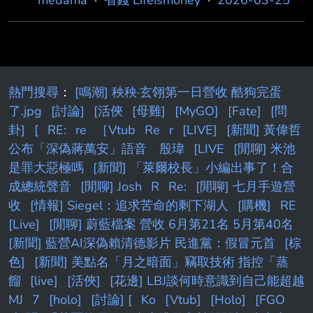
熱門搜尋
：
[鳴潮] 秧秧·玄翎第一日營收 酷狗完蛋
了.jpg
[討論]
[活俠
[母雞]
[MyGO]
[Fate]
[問
卦]
[
RE:
re
［Vtub
Re
r
[LIVE]
[新聞] 黃偉哲
公布「深偽蔣萬安」語音 殷瑋
[LIVE
[閒聊] 米池
是罪大惡極嗎
[新聞] 「萊爾校長」小編出事了！合
成總統聲音
[閒聊] Josh
R
Re:
[閒聊] 七月手遊營
收
[情報] Siegel：追求苦命的剩下湖人
[購機]
RE
[Live]
[閒聊] 蔚藍檔案 營收 6月第21名 5月第40名
[新聞] 藍營AI深偽賴清德影片 民進黨：假冒元首
[棕
色]
[新聞] 美點名「月之暗面」竊取技術 指控「蒸
餾
[live]
[活俠]
[花邊] LBJ談何時意識到自己能超越
MJ
7
[holo]
[討論] [
Ko
[Vtub]
[Holo]
[FGO