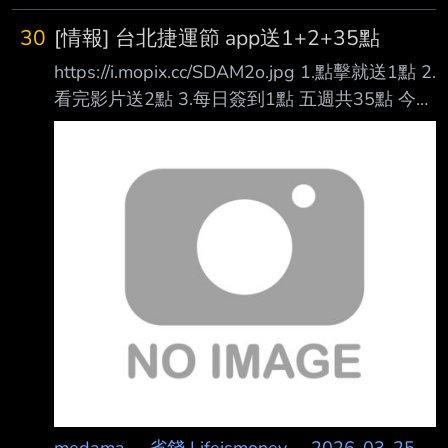
30
[情報] 台北捷運節 app送1+2+35點
https://i.mopix.cc/SDAM2o.jpg 1.點擊就送1點 2.
看完影片送2點 3.每日簽到1點 五週共35點 今天
開始簽 不要錯過 --
medama
·
省錢 Lifeismoney
·
2026-03-25