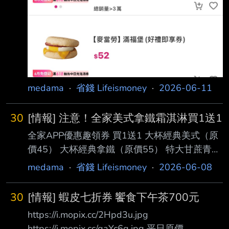
medama
·
省錢 Lifeismoney
·
2026-06-11
30
[情報] 注意！全家美式拿鐵霜淇淋買1送1
全家APP優惠趣領券 買1送1 大杯經典美式（原
價45） 大杯經典拿鐵（原價55） 特大甘蔗青茶
（原價65） 霜淇淋（原價49） 午後時光重乳西
medama
·
省錢 Lifeismoney
·
2026-06-08
瓜奶茶（原價38） BBQ幼子多多雪酪（原價
49） --
30
[情報] 蝦皮七折券 饗食下午茶700元
https://i.mopix.cc/2Hpd3u.jpg
https://i.mopix.cc/gaYc6g.jpg 平日原價