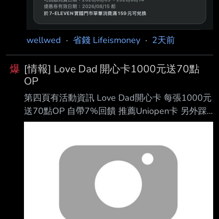
兌換，回饋率逾30%。 一卡通 iPASS MONEY
持續擴大信用卡支付應用場景，目前4大超商已
可綁定聯邦、玉山信 用卡及王道Debit卡付款，
wellwed
·
省錢 Lifeismoney
·
2天前
7-ELEVEN另外也可綁定中國信託信用卡付款。
為歡慶多元支付服務擴增，一卡通公司自8月5日
爆
[情報] Love Dad 開心卡1000元送70點
起祭
OP
第四頁有活動資訊 Love Dad開心卡 每張1000元
送70點OP 自帶7%回饋 推薦Uniopen卡 另外踩4
點 這樣有7%+7% 如果icashPay 4%還沒額滿 則
Combo起來18% 不踩點的話 參考 王道icashPay
5% 匯豐直刷4.88% 玉山Unicard icashPay 3.5%
～4.5% 大戶直刷 3.5% 另外很多人不喜歡OP點
尤其現在隔壁棚唯讀預備中 沒有地方賣掉 OP點
推薦拿去繳卡費 就不會擔心去處了
https://i.verb.tw/XzPizh6l.jpg -