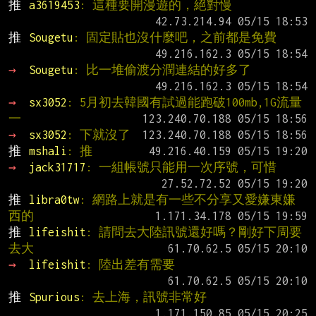
推 
a3619453
: 這種要開漫遊的，絕對慢
推 
Sougetu
: 固定貼也沒什麼吧，之前都是免費
→ 
Sougetu
: 比一堆偷渡分潤連結的好多了
→ 
sx3052
: 5月初去韓國有試過能跑破100mb,1G流量
一
→ 
sx3052
: 下就沒了
推 
mshali
: 推
→ 
jack31717
: 一組帳號只能用一次序號，可惜
推 
libra0tw
: 網路上就是有一些不分享又愛嫌東嫌
西的
推 
lifeishit
: 請問去大陸訊號還好嗎？剛好下周要
去大
→ 
lifeishit
: 陸出差有需要
推 
Spurious
: 去上海，訊號非常好