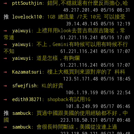
→ 
pttSouthjin
: 錯阿,不穩就退有什麼反而擔心,哈
推 
lovelock110
: 1GB 總流量 /7天 10元 可以接受
→ 
yaiwuyi
: 上禮拜用klook去普吉島跟吉隆坡，常
常連
→ 
yaiwuyi
: 不上，Gemini有時候可以用有時候不行
不知
→ 
yaiwuyi
: 道是怎樣，有夠爛
→ 
Kazamatsuri
: 樓上大概買到來源對岸的了 科科
→ 
sfwejfish
: KL的好貴
→ 
edith938271
: shopback有試用1G
推 
sambuck
: 買過中國跟美國的使用經驗都不好，中
國
→ 
sambuck
: 會很長時間斷線，美國從沒連上過