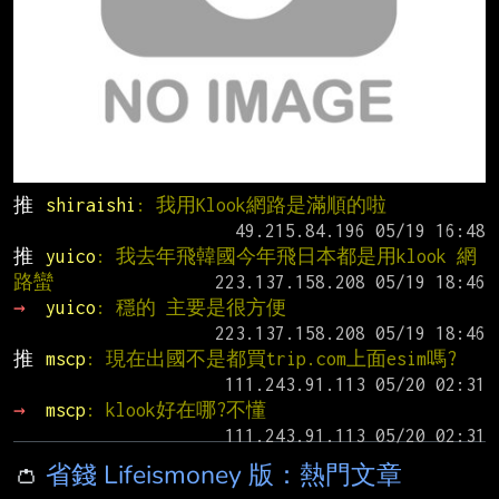
推 
shiraishi
: 我用Klook網路是滿順的啦
推 
yuico
: 我去年飛韓國今年飛日本都是用klook 網
路蠻
→ 
yuico
: 穩的 主要是很方便
推 
mscp
: 現在出國不是都買trip.com上面esim嗎?
→ 
mscp
: klook好在哪?不懂
👛
省錢 Lifeismoney 版：熱門文章