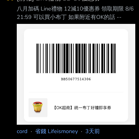
八月加碼 Line禮物 12減10優惠券 領取期限 8/6
21:59 可以買小布丁 如果附近有OK的話 --
cord
·
省錢 Lifeismoney
·
3天前