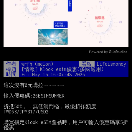
Powered by 
GliaStudios
Mute
作者
wrfh (melon)
看板
Lifeismoney
標題
[情報] Klook esim優惠(多國適用)
時間
Fri May 15 16:07:48 2026
這次沒有0元購拉~~~~~~~~

輸入優惠碼:26ESIMSUMMER

折抵50%，，無低消門檻，最優折扣額度：
TWD63/JPY317/USD2

購買指定Klook eSIM產品時，用戶可輸入優惠碼享5折
優惠
