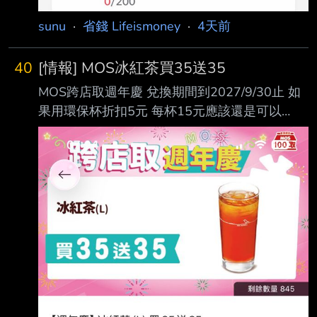
sunu
·
省錢 Lifeismoney
·
4天前
40
[情報] MOS冰紅茶買35送35
MOS跨店取週年慶 兌換期間到2027/9/30止 如
果用環保杯折扣5元 每杯15元應該還是可以
https://i.mopix.cc/C9pst8.jpg --