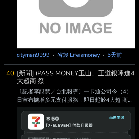
cityman9999
·
省錢 Lifeismoney
·
5天前
40
[新聞] iPASS MONEY玉山、王道銀嗶進4
大超商 祭
〔記者李靚慧／台北報導〕一卡通公司今（4）
日宣布擴增多元支付服務，即日起於4大超 商開
放玉山銀行信用卡及王道銀行Debit卡綁定付
款，同時自8月5日起祭出限時領券活動 、「限
時不限量」，輸入指定優惠券代碼即可領取7-
ELEVEN 50元優惠券，單筆消費滿159 元即可