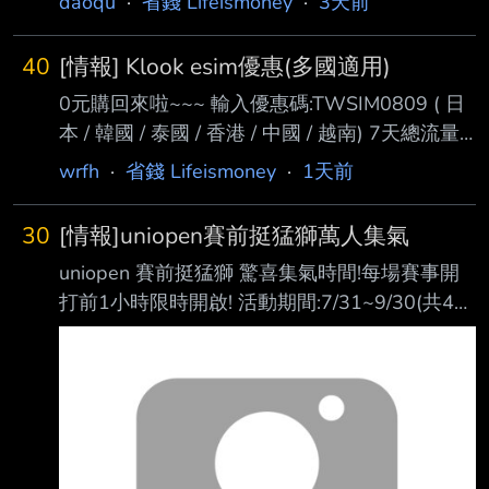
daoqu
·
省錢 Lifeismoney
·
3天前
40
[情報] Klook esim優惠(多國適用)
0元購回來啦~~~ 輸入優惠碼:TWSIM0809 ( 日
本 / 韓國 / 泰國 / 香港 / 中國 / 越南) 7天總流量
1GB方案，輸入優惠碼享 NT$10 起優惠價 優惠
wrfh
·
省錢 Lifeismoney
·
1天前
碼有效期限:2026/9/30 23:59 跟之前的折扣碼
一樣，是折台幣$38 有些方案一樣可0元購，就
30
[情報]uniopen賽前挺猛獅萬人集氣
自行查看瞜 好不好用是一回事，反正是免費的 -
uniopen 賽前挺猛獅 驚喜集氣時間!每場賽事開
-
打前1小時限時開啟! 活動期間:7/31~9/30(共43
場) 前1萬名,100% 獲得1點 OPENPOINT! 【符
合資格當日入點】
https://i.verb.tw/IKNxmzDh.jpg 喵喵的比賽鬧鐘
設定起來!!! --