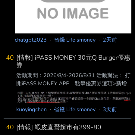
chatgpt2023
·
省錢 Lifeismoney
·
2天前
40
[情報] iPASS MONEY 30元Q Burger優惠
券
活動期間：2026/8/4-2026/8/31 活動辦法： 打
開iPASS MONEY APP，點擊優惠券選項>新增
優惠券>輸入優惠券代碼《早餐就選QBurger 》
即可取得$30優惠券一張。 於Q Burger實體門市
使用iPASS MONEY帳戶餘額掃描一卡通TWQR
kuoyingchen
·
省錢 Lifeismoney
·
3天前
立牌付款，單筆消費滿88 元即可兌換優惠券獲
得$30儲值金回饋。 2026/12/31前，使用
40
[情報] 蝦皮直營超市有399-80
iPASS MONEY付款，另享消費金額10%的一卡