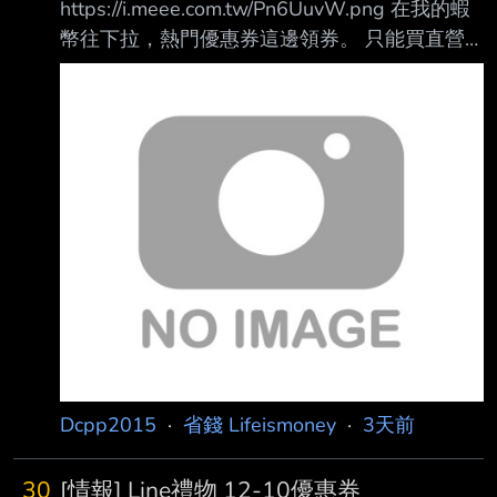
https://i.meee.com.tw/Pn6UuvW.png 在我的蝦
通綠點回饋，活動詳情請 見一卡通官網說明。
幣往下拉，熱門優惠券這邊領券。 只能買直營
注意事項： 優惠券每人限領一張，限時不限
超市，要花費一蝦而且有限制品項。 我已經領
量。 任
完了，所以拍不到按鈕。 我是買這個
https://i.meee.com.tw/Hh0HJkf.png 疊新品七折
券，雙券疊加買八袋平均一袋44。 少數能讓你
用券的統一商品。 ---- Sent from BePTT on my
Motorola moto g56 5G --
Dcpp2015
·
省錢 Lifeismoney
·
3天前
30
[情報] Line禮物 12-10優惠券