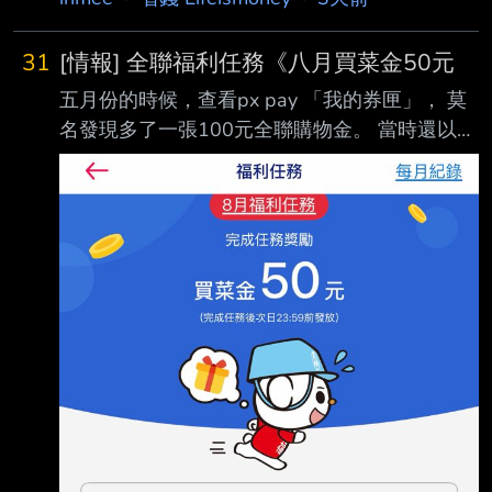
31
[情報] 全聯福利任務《八月買菜金50元
五月份的時候，查看px pay 「我的券匣」， 莫
名發現多了一張100元全聯購物金。 當時還以為
是什麼信用卡的活動送的，開心地用掉後也不以
為意。 最近認真瀏覽了一下px pay，發現原來
每個月都有「福利任務」，而且很容易就達成。
原則上就是我去全聯實體門市消費的時候，使用
全支付付款，消費金額是可以累計的，不 用一
次到達門檻。這個月是消費200元就有50元。
(七月份是消費300元，送100元，每個月不太一
樣） 大家可以查看自己的pxpay 看看喔，覺得
挺超值的 https://i.mopix.cc/8bx