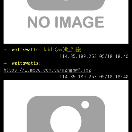
→ 
wattswatts
: kddi(au)吃到飽
→ 
wattswatts
: 
https://i.meee.com.tw/uzhghwP.jpg