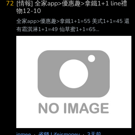
72
[情報] 全家app>優惠趣>拿鐵1+1 line禮
物12-10
全家app>優惠趣>拿鐵1+1=55 美式1+1=45 還
有霜淇淋1+1=49 仙草蜜1+1=65
https://i.meee.com.tw/9uHcdn9.jpg ------- 另外
line禮物有12-10券
https://i.meee.com.tw/BIGDIHG.png 應該還行
吧! 在座各位大德怎麼看? --
inmee
·
省錢 Lifeismoney
·
3天前