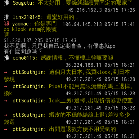
推 
Sougetu
: 不太好用，要錢就繼續買固定的那家了
推 
linx210145
: 還蠻好用的，
噓 
yaomac
: 你是專門
po klook esim的帳號
61.230.137.235 05/15 17:43

我不是啊，只是我自己定期會查，有優惠就po

推 
echo0115
: 感謝情報，不懂樓上幹嘛要噓
→ 
pttSouthjin
: 這個月去日本,我買klook,到日本
發現
→ 
pttSouthjin
: Pixel不能用無限流量的馬上退掉,
換k
→ 
pttSouthjin
: look上另1選擇,出現折價券更便宜
→ 
pttSouthjin
: 蝦皮的不穩能給線上退?差沒多少
錢選
→ 
pttSouthjin
: 出問題退款方便不用受氣的