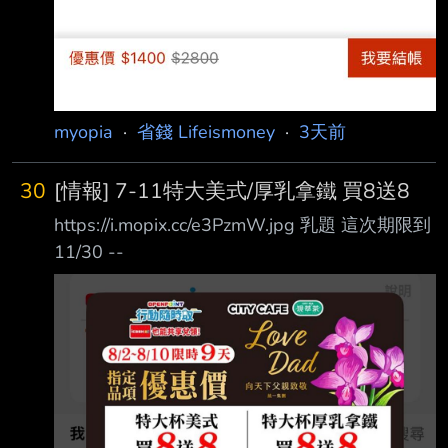
myopia
·
省錢 Lifeismoney
·
3天前
30
[情報] 7-11特大美式/厚乳拿鐵 買8送8
https://i.mopix.cc/e3PzmW.jpg 乳題 這次期限到
11/30 --