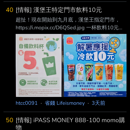
40
[情報] 漢堡王特定門市飲料10元
超扯！現在開始到九月底，漢堡王指定門市，
https://i.mopix.cc/D6QSed.jpg 一杯飲料10元，
憑環保杯還可以折5元！
https://i.mopix.cc/rEpKLq.jpg 購買成功紀錄 --
現在泰國的肯德基也是一杯喝到飽 我也聽說
2330當時才233 但我去的門市不在那上面，還
是有張貼優惠 以前真的有嗎？ 認真說漢堡王的
紅茶、綠茶都很好喝 流浪到淡水 10元也可以續
杯嗎！ 對啊，有在特價名單裡面我也是很意外
真的，請客也可以買這個 應該可以跟店員說 去
便利商店買冰塊杯都超過
htcc0091
·
省錢 Lifeismoney
·
3天前
50
[情報] iPASS MONEY 888-100 momo購
物