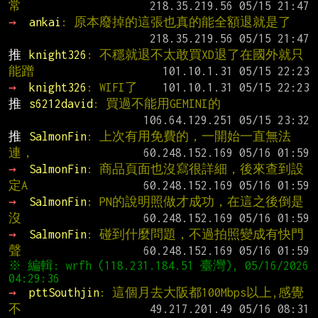
常
→ 
ankai
: 原本廢掉的這張也真的能全額退就是了
推 
knight326
: 不穩就退不太敢買XD退了在國外就只
能蹭
→ 
knight326
: WIFI了
推 
s6212david
: 買過不能用GEMINI的
推 
SalmonFin
: 上次有用免費的，一開始一直無法
連，
→ 
SalmonFin
: 商品頁面也沒寫很詳細，後來查到設
定A
→ 
SalmonFin
: PN的說明照做才成功，在這之後倒是
沒
→ 
SalmonFin
: 碰到什麼問題，不過拍照變成有快門
聲
※ 編輯: wrfh (118.231.184.51 臺灣), 05/16/2026 
→ 
pttSouthjin
: 這個月去大阪都100Mbps以上,感覺
不