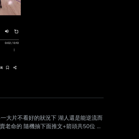
界一大片不看好的狀況下 湖人還是能逆流而
賣老命的 隨機抽下面推文+箭頭共50位 每
ung SM-A3660. --