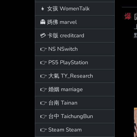
👧 女孩 WomenTalk
爆
👻 媽佛 marvel
點
💳 卡版 creditcard
👉 NS NSwitch
👉 PS5 PlayStation
👉 大氣 TY_Research
👉 婚姻 marriage
👉 台南 Tainan
👉 台中 TaichungBun
👉 Steam Steam