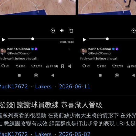
MadK17672
·
Lakers
·
2026-06-11
[發錢] 謝謝球員教練 恭喜湖人晉級
這系列賽看的很感動 在賽前缺少兩大主將的情形下 在外
上 教練團改變有成效 綠葉群也是打出超常的表現 LBJ也是
100P(稅前) 恭喜湖人 ----- Sent from JPTT on my Sams
MadK17672
·
Lakers
·
2026-05-02