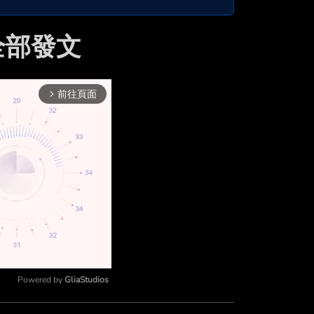
的全部發文
前往頁面
arrow_forward_ios
Powered by 
GliaStudios