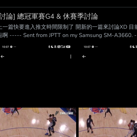
[討論] 總冠軍賽G4 & 休賽季討論
上一篇快要進入推文時間限制了 開新的一篇來討論XD 目
啊 ----- Sent from JPTT on my Samsung SM-A3660. -