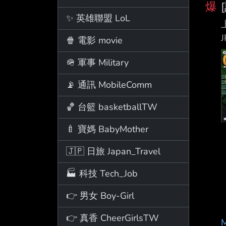
爆
✨ 英雄聯盟 LoL
J
🍿 電影 movie
🪖 軍事 Military
📡 通訊 MobileComm
🏀 台籃 basketballTW
🍼 寶媽 BabyMother
🇯🇵 日旅 Japan_Travel
🏭 科技 Tech_Job
👉 男女 Boy-Girl
👉 真香 CheerGirlsTW