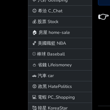
😊 希洽 C_Chat

💰 股票 Stock
🏠 房屋 home-sale
🏀 美國職籃 NBA
⚾ 棒球 Baseball
👛 省錢 Lifeismoney
🚗 汽車 car
😡 政黑 HatePolitics
💻 電蝦 PC_Shopping
🥰 韓星 KoreaStar