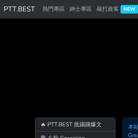
PTT.BEST
熱門專區
紳士專區
敲打政客
NEW
🔥 PTT.BEST 批踢踢爆文
本
Gre
💬 八卦 Gossiping