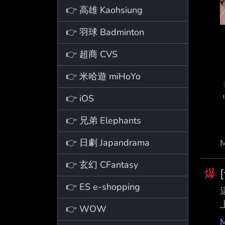
👉 高雄 Kaohsiung
👉 羽球 Badminton
👉 超商 CVS
👉 米哈遊 miHoYo
👉 iOS
👉 兄弟 Elephants
👉 日劇 Japandrama
👉 玄幻 CFantasy
爆
👉 ES e-shopping
👉 WOW
人