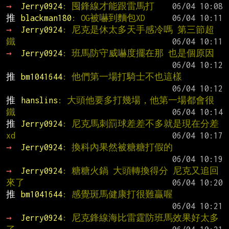
→ 
Jerry0924
: 囤鋒線才能跟雷馬打
推 
blackman180
: OG被嚇到麵包XD
→ 
Jerry0924
: 尼克是休太多天手感冷嗎 第三節超
鐵
→ 
Jerry0924
: 班馬防守威嚇度擺在那 也是個原因
推 
bm1041644
: 他們第一場打騎士不也這樣
推 
hanslins
: 大頭他要多打幾場，他第一場都會很
鐵
推 
Jerry0924
: 尼克馬刺罰球差差不多就是現在分差
xd
→ 
Jerry0924
: 換科內果然被糖糖打假的
→ 
Jerry0924
: 糖糖火鍋 大頭轉換得分 尼克又追回
來了
推 
bm1041644
: 感覺斑馬健康打很難贏喔
→ 
Jerry0924
: 尼克鋒線海比雷霆防班馬效果好太多