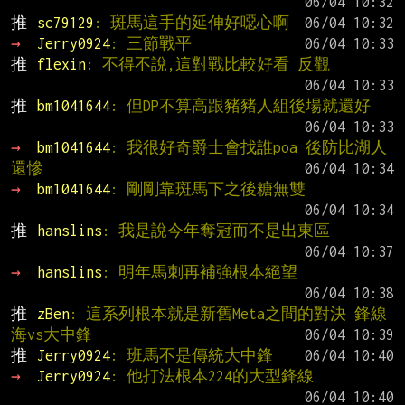
推 
sc79129
: 斑馬這手的延伸好噁心啊
→ 
Jerry0924
: 三節戰平
推 
flexin
: 不得不說,這對戰比較好看 反觀
推 
bm1041644
: 但DP不算高跟豬豬人組後場就還好
→ 
bm1041644
: 我很好奇爵士會找誰poa 後防比湖人
還慘
→ 
bm1041644
: 剛剛靠斑馬下之後糖無雙
推 
hanslins
: 我是說今年奪冠而不是出東區
→ 
hanslins
: 明年馬刺再補強根本絕望
推 
zBen
: 這系列根本就是新舊Meta之間的對決 鋒線
海vs大中鋒
推 
Jerry0924
: 班馬不是傳統大中鋒
→ 
Jerry0924
: 他打法根本224的大型鋒線