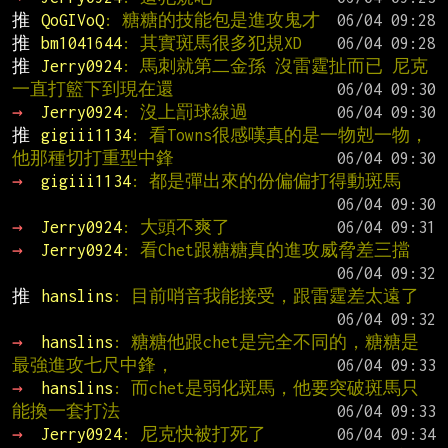
推 
QoGIVoQ
: 糖糖的技能包是進攻鬼才
推 
bm1041644
: 其實斑馬很多犯規XD
推 
Jerry0924
: 馬刺就第二金孫 沒雷霆扯而已 尼克
一直打籃下到現在還
→ 
Jerry0924
: 沒上罰球線過
推 
gigiii1134
: 看Towns很感嘆真的是一物剋一物，
他那種切打重型中鋒
→ 
gigiii1134
: 都是彈出來的份偏偏打得動斑馬
→ 
Jerry0924
: 大頭不爽了
→ 
Jerry0924
: 看Chet跟糖糖真的進攻威脅差三擋
推 
hanslins
: 目前哨音我能接受，跟雷霆差太遠了
→ 
hanslins
: 糖糖他跟chet是完全不同的，糖糖是
最強進攻七尺中鋒，
→ 
hanslins
: 而chet是弱化斑馬，他要突破斑馬只
能換一套打法
→ 
Jerry0924
: 尼克快被打死了