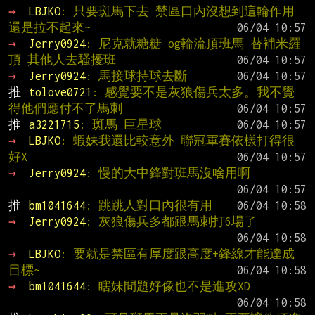
→ 
LBJKO
: 只要斑馬下去 禁區口內沒想到這輪作用
還是拉不起來~
→ 
Jerry0924
: 尼克就糖糖 og輪流頂班馬 替補米羅
頂 其他人去騷擾班
→ 
Jerry0924
: 馬接球持球去斷
推 
tolove0721
: 感覺要不是灰狼傷兵太多。我不覺
得他們應付不了馬刺
推 
a3221715
: 斑馬 巨星球
→ 
LBJKO
: 蝦妹我還比較意外 聯冠軍賽依樣打得很
好X
→ 
Jerry0924
: 慢的大中鋒對班馬沒啥用啊
推 
bm1041644
: 跳跳人對口內很有用
→ 
Jerry0924
: 灰狼傷兵多都跟馬刺打6場了
→ 
LBJKO
: 要就是禁區有厚度跟高度+鋒線才能達成
目標~
→ 
bm1041644
: 瞎妹問題好像也不是進攻XD