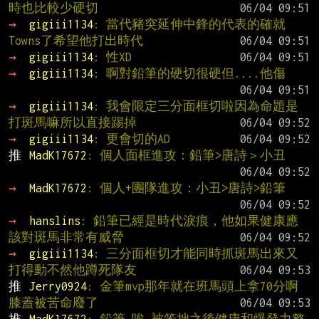
時也比較少硬切
→ 
gigiii1134
: 當代豬突延伸中鋒的代表的確就
Towns了希望他打出時代
→ 
gigiii1134
: 性XD
→ 
gigiii1134
: 啊對鉛筆的硬切很硬但....他傷
→ 
gigiii1134
: 我會限定三分面框切啦因為命題是
打斑馬嘛所以直接踢掉
→ 
gigiii1134
: 更會切的AD
推 
MadK17672
: 個人面框進攻：鉛筆>唐詩＞小丑
→ 
MadK17672
: 個人+團隊進攻：小丑>唐詩>鉛筆
→ 
hanslins
: 鉛筆已經是時代淚痕，他如果健康應
該對斑馬非常有威脅
→ 
gigiii1134
: 三分面框切才能同時抓斑馬出來又
打得動不然他蹲死隊友
推 
Jerry0924
: 金筆mvp那年就在班馬頭上拿70分啊 
膝蓋被苦命廢了