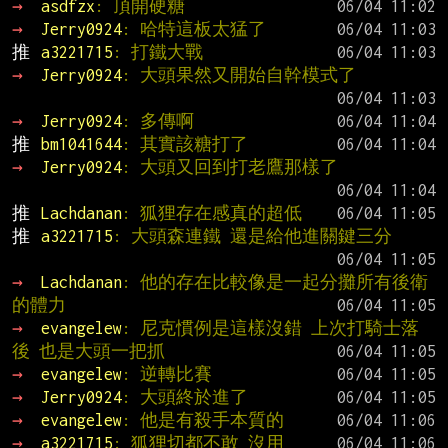
→ 
asdfzx
: 頂開硬糖
→ 
Jerry0924
: 哈特這板太猛了
推 
a3221715
: 打鐵大戰
→ 
Jerry0924
: 大頭果然又開始自幹模式了
→ 
Jerry0924
: 多傳啊
推 
bm1041644
: 其實該糖打了
→ 
Jerry0924
: 大頭又回到打老鷹那樣了
推 
Lachdanan
: 狐狸存在感真的超低
推 
a3221715
: 大頭森連鐵 還是給他進關鍵三分
→ 
Lachdanan
: 他的存在比較像是一起分攤所有後衛
的體力
→ 
evangelew
: 尼克慣例是這樣沒錯 上次打騎士落
後 也是大頭一把抓
→ 
evangelew
: 逆轉比賽
→ 
Jerry0924
: 大頭終於進了
→ 
evangelew
: 他是有殺手本質的
→ 
a3221715
: 狐狸切都不敢 沒用