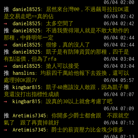
推 
daniel8525
: 居然來台灣@@，不過飆哥拉拉DK還
是交易走吧==真的佔
→ 
daniel8525
: 太多空間了
推 
daniel8525
: 不過我覺得湖人就是不敢大動作的
那種，中鋒明年一定
→ 
daniel8525
: 很慘，真的沒人了
推 
daniel8525
: 凱子是有防陣資質的那種，四千是
有點溢價，但為了rfa
→ 
daniel8525
: 搶人可以接受
推 
hanslins
: 均薪四千萬給他報下去簽換，還可以
處理掉DK跟JV
推 
kingbar815
: 凱子40應該沒人敢跟，因為凱子畢
竟還沒打出指標性成績
→ 
kingbar815
: 說真的30以上就會考慮了吧
推 
Aretimis7345
: 你開多少爵士都會跟  不跟就空
氣了  跟了再賣掉就好
→ 
Aretimis7345
: 爵士的薪資壓力比金塊少很多