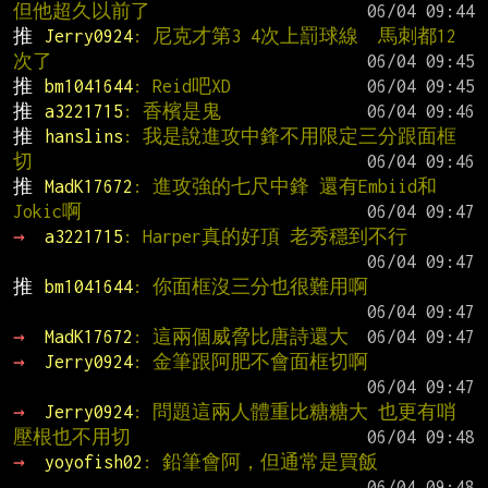
但他超久以前了
推 
Jerry0924
: 尼克才第3 4次上罰球線  馬刺都12
次了
推 
bm1041644
: Reid吧XD
推 
a3221715
: 香檳是鬼
推 
hanslins
: 我是說進攻中鋒不用限定三分跟面框
切
推 
MadK17672
: 進攻強的七尺中鋒 還有Embiid和
Jokic啊
→ 
a3221715
: Harper真的好頂 老秀穩到不行
推 
bm1041644
: 你面框沒三分也很難用啊
→ 
MadK17672
: 這兩個威脅比唐詩還大
→ 
Jerry0924
: 金筆跟阿肥不會面框切啊
→ 
Jerry0924
: 問題這兩人體重比糖糖大 也更有哨
壓根也不用切
→ 
yoyofish02
: 鉛筆會阿，但通常是買飯