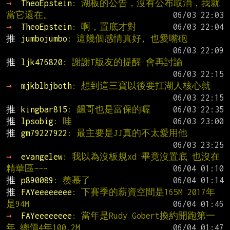
→ 
TheoEpstein
: 湖板的公告，沒有公布取消，我就
當它還在。
→ 
TheoEpstein
: 啊，置底才對
推 
jumbojumbo
: 這幾個感情真好, 也愛嘴砲
推 
ljk476820
: 謝謝T版友的提醒 會再討論
→ 
mjkblbjboth
: 想到這三寶以後要扛湖人核心就
推 
kingbar815
: 飆哥也是富保的喔
推 
lpsobig
: 哇
推 
gm79227922
: 最主要是JJ真的不太愛用他
→ 
evangelew
: 我以為沒板規xd 畢竟沒置底 也沒在
精華區~~~
推 
p890089
: 羨慕了
推 
FAYeeeeeeee
: 下賽季的薪資空間是165M 2017年
是94M
→ 
FAYeeeeeeee
: 當年是Rudy Gobert換約開跑第一
年 總價4年100.2M