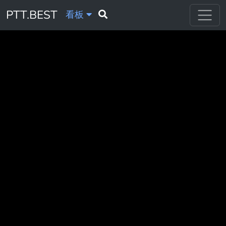
PTT.BEST
看板