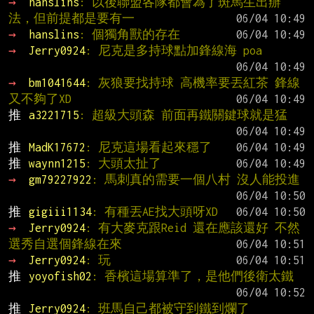
→ 
hanslins
: 以後聯盟各隊都會為了斑馬生出辦
法，但前提都是要有一
→ 
hanslins
: 個獨角獸的存在
→ 
Jerry0924
: 尼克是多持球點加鋒線海 poa
→ 
bm1041644
: 灰狼要找持球 高機率要丟紅茶 鋒線
又不夠了XD
推 
a3221715
: 超級大頭森 前面再鐵關鍵球就是猛
推 
MadK17672
: 尼克這場看起來穩了
推 
waynn1215
: 大頭太扯了
→ 
gm79227922
: 馬刺真的需要一個八村 沒人能投進
推 
gigiii1134
: 有種丟AE找大頭呀XD
→ 
Jerry0924
: 有大麥克跟Reid 還在應該還好 不然
選秀自選個鋒線在來
→ 
Jerry0924
: 玩
推 
yoyofish02
: 香檳這場算準了，是他們後衛太鐵
推 
Jerry0924
: 班馬自己都被守到鐵到爛了