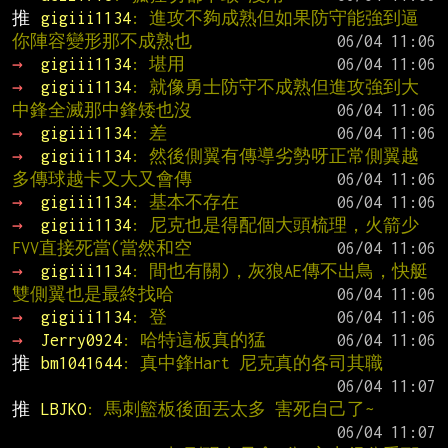
推 
gigiii1134
: 進攻不夠成熟但如果防守能強到逼
你陣容變形那不成熟也
→ 
gigiii1134
: 堪用
→ 
gigiii1134
: 就像勇士防守不成熟但進攻強到大
中鋒全滅那中鋒矮也沒
→ 
gigiii1134
: 差
→ 
gigiii1134
: 然後側翼有傳導劣勢呀正常側翼越
多傳球越卡又大又會傳
→ 
gigiii1134
: 基本不存在
→ 
gigiii1134
: 尼克也是得配個大頭梳理，火箭少
FVV直接死當(當然和空
→ 
gigiii1134
: 間也有關)，灰狼AE傳不出鳥，快艇
雙側翼也是最終找哈
→ 
gigiii1134
: 登
→ 
Jerry0924
: 哈特這板真的猛
推 
bm1041644
: 真中鋒Hart 尼克真的各司其職
推 
LBJKO
: 馬刺籃板後面丟太多 害死自己了~