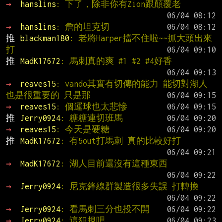
→ 
hanslins
: 下了，除非你有Zion跟顛覆老
→ 
hanslins
: 詹的坦克切
推 
blackman180
: 老將Harper擋不住啦~~抓大頭出來
打
推 
MadK17672
: 馬刺真的爽 #1 #2 #4好香
→ 
reaves15
: vando其實有切傳的能力 能切對湖人
也是很重要的 只是那
→ 
reaves15
: 個運球也太悲慘
推 
Jerry0924
: 糖糖連切班馬
→ 
reaves15
: 今天是硬糖
推 
MadK17672
: 有5out打馬刺 真的比較好打
→ 
MadK17672
: 湖人目前還沒有這種東西
→ 
Jerry0924
: 尼克鋒線群製造很多失誤 打轉換
→ 
Jerry0924
: 看馬刺三分也投不開
→ 
Jerry0924
: 這犯規吧