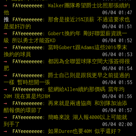
→ 
FAYeeeeeeee
: Walker團隊希望爵士比照那張續約
他
推 
FAYeeeeeeee
: 那會是接近25%頂薪 不過這要求也
是挺奸詐的
→ 
FAYeeeeeeee
: Gobert換約年 剛好聯盟薪資跳一
級 所以勇士才能簽KD
→ 
FAYeeeeeeee
: 當時Gobert跟Adams這些2016季末
換約的球員
→ 
FAYeeeeeeee
: 都因為全聯盟球隊空間大漲簽得很
肥
→ 
FAYeeeeeeee
: 爵士自己則是跟我更早之前提過的
一樣 暫時想開一張
→ 
FAYeeeeeeee
: 籃網給Allen續約那價碼 當年均
20M 現在算是均28M
→ 
FAYeeeeeeee
: 再來就是兩邊協商 和別隊加油添
醋報價的環節了
→ 
FAYeeeeeeee
: 簡略來說 湖人報4000以上可能就
到手了
→ 
FAYeeeeeeee
: 如果Duren也要40M 似乎還好？