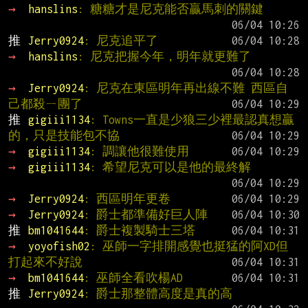
→ 
hanslins
: 糖糖才是尼克能否贏馬刺的關鍵
推 
Jerry0924
: 尼克追平了
→ 
hanslins
: 尼克把握今年，明年就更難了
→ 
Jerry0924
: 尼克在東區明年再出線不難 西區自
己都殺ㄧ團了
推 
gigiii1134
: Towns一直是少狼三少裡最認真想贏
的，只是技能包不協
→ 
gigiii1134
: 調讓他很難使用
→ 
gigiii1134
: 希望尼克可以是他的最終解
→ 
Jerry0924
: 西區明年更卷
→ 
Jerry0924
: 爵士都準備好巨人陣
推 
bm1041644
: 爵士複製騎士三塔
→ 
yoyofish02
: 巫師一字排開感覺也挺猛的阿XD但
打起來不好說
→ 
bm1041644
: 巫師全看吹楊AD
推 
Jerry0924
: 爵士那整體高度是真的高