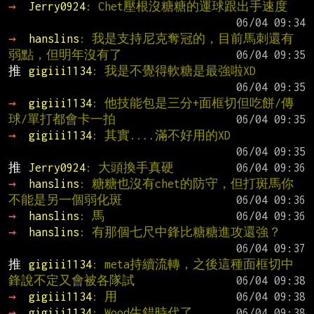
→ 
Jerry0924
: Chet壓根沒糖糖的運球跟出手速度
→ 
hanslins
: 我是支持尼克奪冠的，目前馬刺還有
弱點，但明年沒有了
推 
gigiii1134
: 我是不覺得軟糖是最強啦XD
→ 
gigiii1134
: 他技能包是三分+面框切但吃餅/傳
球/單打都會卡一拍
→ 
gigiii1134
: 其實....滿不好用的XD
推 
Jerry0924
: 大頭換手真硬
→ 
hanslins
: 糖糖也沒有chet的防守，但打斑馬你
不能是另一個弱化斑
→ 
hanslins
: 馬
→ 
hanslins
: 有那個七尺中鋒比糖糖進攻還強？
推 
gigiii1134
: meta持續流轉，之後這種面框切中
鋒說不定又會被各隊試
→ 
gigiii1134
: 用
→ 
gigiii1134
: Wood生錯時代了