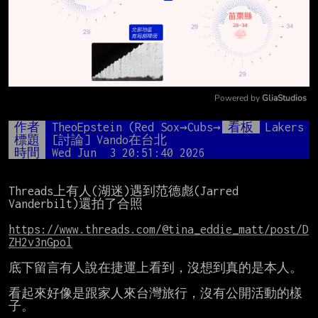
Powered by 
GliaStudios
Mute
作者
TheoEpstein (Red Sox→Cubs→？)
看板
Lakers
標題
[討論] Vando在台北
時間
Wed Jun  3 20:51:40 2026
Threads上有人(湖迷)遇到范德彪(Jarred 
Vanderbilt)還拍了合照

https://www.threads.com/@tina_eddie_matt/post/D
ZH2v3nGpol
底下留言有人說在捷運上看到，沒想到真的是本人。

看起來好像是跟家人來台灣旅行，沒有公開活動的樣
子。
