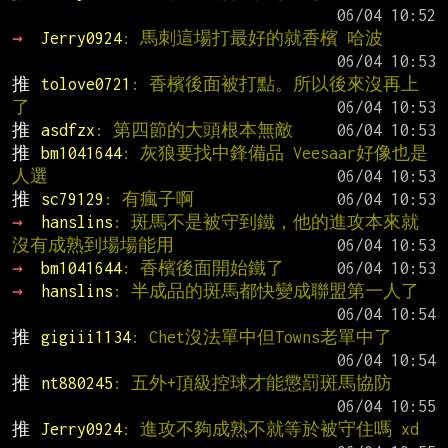
→ 
Jerry0924
: 馬刺這場打最好的就香檳 哈波
推 
tolove0721
: 香檳後面被打點。所以後來沒再上
了
推 
asdfzx
: 第四節的大頭根本無敵
推 
bm1041644
: 灰狼要找中鋒備品 Veesaar好像也是
人選
推 
sc79129
: 有瘋子啊
→ 
hanslins
: 斑馬不是被守到鐵，他的進攻本來就
沒有成熟到場場能用
→ 
bm1041644
: 香檳後面開始鐵了
→ 
hanslins
: 半成品的斑馬都快變成聯盟第一人了
推 
gigiii1134
: Chet沒法單中但Towns老單中了
推 
nt880245
: 五外+頂級控球才能懲罰斑馬協防
推 
Jerry0924
: 進攻不夠成熟不就等於被守住嗎 xd