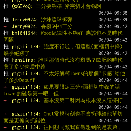
推 
QoGIVoQ
: 三分要夠準 豬突切才會強阿
推 
Jerry0924
: 沙妹這球拆彈
→ 
Jerry0924
: 香檳5中4三分
推 
bm1041644
: Wood紀律性不夠好 應該也不是時代
問題
推 
gigiii1134
: 強度不行啦，但這型(面框切中鋒)
幾乎絕跡了
推 
hanslins
: 誰叫那個時代沒有斑馬？歐肥的時代
養了多少肉盾中鋒
推 
gigiii1134
: 不太好解釋Towns的那個"卡感"給他
了多少Debuff
→ 
gigiii1134
: 如果要限定三分+面框切中鋒的話
Towns的確是第一吧，但
→ 
gigiii1134
: 基本沒第二呀因為根本沒人這樣打
→ 
gigiii1134
: Chet常規時刻也不會扔球給他單切
而是更偏向抓錯位
→ 
gigiii1134
: 往回想同類我直觀想到的是表弟，