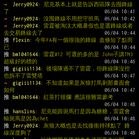
→ 
Jerry0924
: 尼克基本上就是告訴西區隊去囤鋒線
了
→ 
Jerry0924
: 沒囤鋒線不用想守班馬
→ 
Jerry0924
: 雷霆被淘汰大概暑假也是選鋒線或者
去交易鋒線去了
推 
flexin
: 今年FA有一個很強的鋒線 血條短了點而
已
推 
bm1041644
: 雷霆#12 可選的多的是 John子講TM3
超級好的標的
推 
gigiii1134
: 後場隊過不了雷霆，但鋒線隊沒控
也拆不了雷雙塔
→ 
gigiii1134
: 不知道如果是灰狼打馬刺那畫面會
如何
推 
bm1041644
: 紅茶打很爛 應該很難當參考
推 
hanslins
: 尼克能跟斑馬打是因為糖糖，雷霆會
輸斑馬是因為chet
推 
Jerry0924
: 灰狼大概也是去找後衛持球點了 鋒
線深度夠了