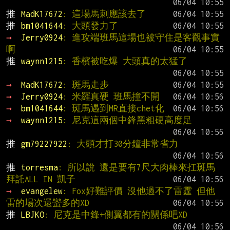
推 
MadK17672
: 這場馬刺應該去了
推 
bm1041644
: 大頭發力了
→ 
Jerry0924
: 進攻端班馬這場也被守住是客觀事實
啊
推 
waynn1215
: 香檳被吃爆 大頭真的太猛了
→ 
MadK17672
: 斑馬走步
→ 
Jerry0924
: 米羅真硬 班馬撞不開
→ 
bm1041644
: 斑馬遇到MR直接chet化
→ 
waynn1215
: 尼克這兩個中鋒黑粗硬高度足
推 
gm79227922
: 大頭才打30分鐘非常省力
推 
torresma
: 所以說 還是要有7尺大肉棒來扛斑馬 
拜託ALL IN 凱子
→ 
evangelew
: Fox好難評價 沒他過不了雷霆 但他
雷的場次還蠻多的XD
推 
LBJKO
: 尼克是中鋒+側翼都有的關係吧XD