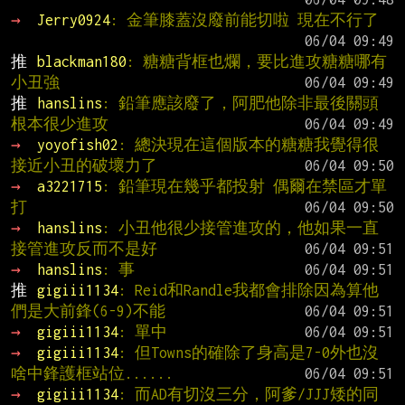
→ 
Jerry0924
: 金筆膝蓋沒廢前能切啦 現在不行了
推 
blackman180
: 糖糖背框也爛，要比進攻糖糖哪有
小丑強
推 
hanslins
: 鉛筆應該廢了，阿肥他除非最後關頭
根本很少進攻
→ 
yoyofish02
: 總決現在這個版本的糖糖我覺得很
接近小丑的破壞力了
→ 
a3221715
: 鉛筆現在幾乎都投射 偶爾在禁區才單
打
→ 
hanslins
: 小丑他很少接管進攻的，他如果一直
接管進攻反而不是好
→ 
hanslins
: 事
推 
gigiii1134
: Reid和Randle我都會排除因為算他
們是大前鋒(6-9)不能
→ 
gigiii1134
: 單中
→ 
gigiii1134
: 但Towns的確除了身高是7-0外也沒
啥中鋒護框站位......
→ 
gigiii1134
: 而AD有切沒三分，阿爹/JJJ矮的同