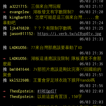
推 
a3221715
: 三個來台灣玩喔
→ 
evangelew
: 湖板發文有字數限制?
推 
kingbar815
: 怎麼可能是這三個來台灣......會
暴動吧
推 
ljk476820
: ？？？有限制字數嗎
推 
jason911152
: 
https://i.verb.tw/uIByp01v.jpg
推 
LADKUO56
: 77來台灣那應該要暴動了XD
→ 
LADKUO56
: 湖板這邊應該沒限制 隊板通常不會那
麼嚴
推 
bm1041644
: JV那照片應該是剛比完賽77回國前的
聚會
推 
kkl522608
: 王董會穿足球衣跪下膜拜Vando嗎
→ 
TheoEpstein
: 
#1REQgdlT
→ 
TheoEpstein
: 以前這篇有置頂，150字