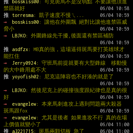
推 
bosskiss00
: 可見斑馬不是沒弱點 不要讓他頂進
禁區就好
推 
torresma
: 凱子速度不慢ㄟ...
→ 
bosskiss00
: 讓他在外圍飄 絕對比讓他進禁區威
脅小
→ 
LBJKO
: 外圍鋒線先干擾,後面還有禁區補防
推 
asdfzx
: MB真的強，這場逼得斑馬要打英雄球才
能扛住
→ 
Jerry0924
: 守班馬前提就要有大型鋒線  移動慢
的大中鋒用處不大
推 
yoyofish02
: 尼克這陣容也不好湊的就是了
→ 
LBJKO
: 然後尼克上的碰撞強度跟紀律也是真的很
好
→ 
evangelew
: 本來馬刺進攻上遇到問題兩大殺器 
斑馬跟fox
→ 
evangelew
: 尤其是後者 如果進攻不行 真的在場
上價值就變小了
推 
a3221715
: 斑馬兩顆切板 急了