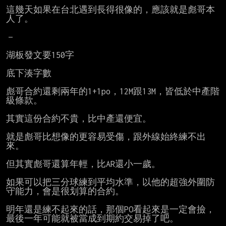
這幾天如果在台北遇到長得很像的，應該就是彪哥本
人了。

－

湖板發文要150字

底下湊字數

彪哥合約還剩兩年的1+1po，12M跟13M，皆低於中產階
級條款。

其實這份合約不貴，比中產還便宜。

就是彪哥比想像的更容易受傷，跟外線始終練不出
來。

但其實彪哥還算年輕，比AR還小一歲。

如果可以把三分球練到平均水準，以他的超強外圍防
守能力，會是很划算的合約。

明年還是練不起來的話，那個PO看起來是一定會撿，

最後一年可能就被當成到期約交易掉了吧。
