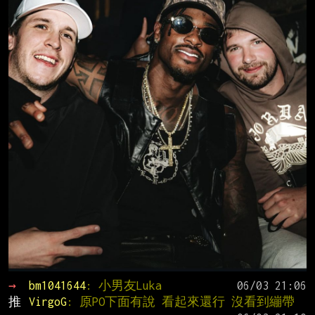
→ 
bm1041644
: 小男友Luka
推 
VirgoG
: 原PO下面有說 看起來還行 沒看到繃帶