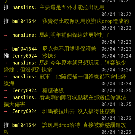
了
推 
hanslins
: 主要還是五外才能拉出斑馬
推 
bm1041644
: 我覺得比較像斑馬沒辦法drop造成的
→ 
hanslins
: 馬刺明年補個鋒線就更難打了
→ 
bm1041644
: 尼克也不用雙塔保護糖
推 
Jerry0924
: 沙妹3
→ 
hanslins
: 馬刺今年原本就只想玩玩，陣容缺少
鋒線，但沒想到快拿
→ 
hanslins
: 冠軍，他隨便補一個鋒線都不會怕鋒
線海
→ 
Jerry0924
: 糖糖硬板
→ 
hanslins
: 看馬刺的陣容弱點就在那邊但你無法
擴大傷害
→ 
Jerry0924
: 班馬被拉出去 沒人擋得住糖糖
推 
bm1041644
: 讓斑馬drop哈特 直接被糖懲罰進攻
板