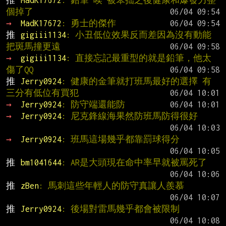
推 
MadK17672
: 鉛筆 唉 被笨拙之後健康和爆發力整
個掉了
→ 
MadK17672
: 勇士的傑作
推 
gigiii1134
: 小丑低位效果反而差因為沒有動能
把斑馬撞更遠
→ 
gigiii1134
: 直接忘記最重型的就是鉛筆，他太
傷了QQ
推 
Jerry0924
: 健康的金筆就打班馬最好的選擇 有
三分有低位有買犯
→ 
Jerry0924
: 防守端還能防
→ 
Jerry0924
: 尼克鋒線海果然防班馬防得很好
→ 
Jerry0924
: 班馬這場幾乎都靠罰球得分
推 
bm1041644
: AR是大頭現在命中率早就被罵死了
推 
zBen
: 馬刺這些年輕人的防守真讓人羨慕
推 
Jerry0924
: 後場對雷馬幾乎都會被限制