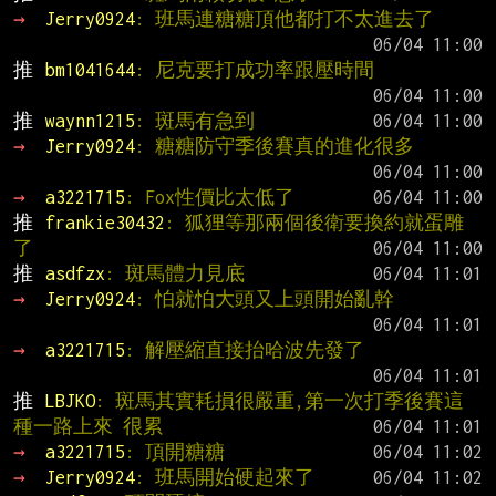
→ 
Jerry0924
: 班馬連糖糖頂他都打不太進去了
推 
bm1041644
: 尼克要打成功率跟壓時間
推 
waynn1215
: 斑馬有急到
→ 
Jerry0924
: 糖糖防守季後賽真的進化很多
→ 
a3221715
: Fox性價比太低了
推 
frankie30432
: 狐狸等那兩個後衛要換約就蛋雕
了
推 
asdfzx
: 斑馬體力見底
→ 
Jerry0924
: 怕就怕大頭又上頭開始亂幹
→ 
a3221715
: 解壓縮直接抬哈波先發了
推 
LBJKO
: 斑馬其實耗損很嚴重,第一次打季後賽這
種一路上來 很累
→ 
a3221715
: 頂開糖糖
→ 
Jerry0924
: 班馬開始硬起來了