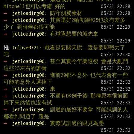
Mitchell也可以考慮 好的
→ 
jetloading00
: 防守側翼素材
→ 
jetloading00
: 其實還好2輪初跟#25也沒有差多
少了 到時候都很可能
→ 
jetloading00
: 有球隊想要的就先拿
推 
tolove0721
: 就看是要賭天賦。還是要即戰力了
吧…
→ 
jetloading00
: 甚至其實今年樂透後 會是大亂鬥 
這些25左右的誰衝
→ 
jetloading00
: 進前20都不意外 也代表會有一些
可能的意外人選掉下
→ 
jetloading00
: 來
→ 
jetloading00
: 不過有DK例子後 那種原本很前面
掉下來然後也沒有試
→ 
jetloading00
: 訓過的最好不要拿 可能試訓的人
都看到問題了 還是
→ 
jetloading00
: 實際試訓過的眼見為憑