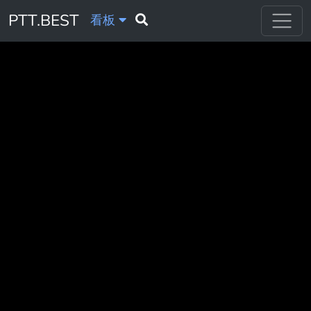
PTT.BEST
看板