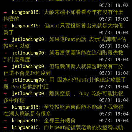
→ 
kingbar815
: 大齡末端不如看看今年有沒有什麼
掏寶的
→ 
kingbar815
: 但peat只要投籃養出來就是大物側
翼了
→ 
jetloading00
: 如果選Peat的話 表示試訓時評估
投籃可以修
→ 
jetloading00
: 就看富堡團隊能在這個階段先救
到什麼程度
→ 
jetloading00
: 但這幾個新人就算暫時沒有三分 
但還不會是JV程度難
→ 
jetloading00
: 用 因為他們都有其他穩定攻擊手
段 Peat是他的中距
→ 
jetloading00
: 離與空接 、Zuby 吃餅可能比很
多中鋒穩
→ 
kingbar815
: 至於投籃這東西能不能練？我覺得
在湖人應該是有很多
→ 
kingbar815
: 全裸三分機會
→ 
kingbar815
: 而且peat能複製老詹的投籃養成軌