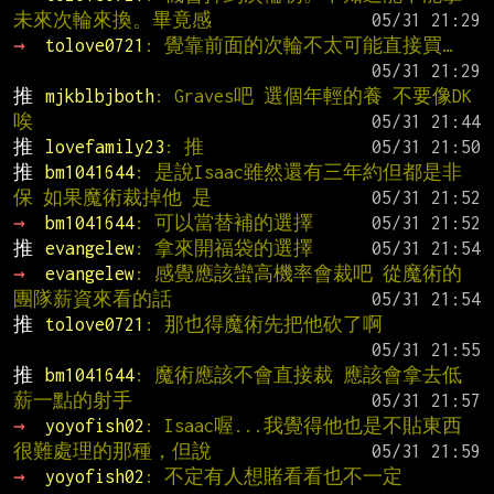
未來次輪來換。畢竟感
→ 
tolove0721
: 覺靠前面的次輪不太可能直接買…
推 
mjkblbjboth
: Graves吧 選個年輕的養 不要像DK
唉
推 
lovefamily23
: 推
推 
bm1041644
: 是說Isaac雖然還有三年約但都是非
保 如果魔術裁掉他 是
→ 
bm1041644
: 可以當替補的選擇
推 
evangelew
: 拿來開福袋的選擇
→ 
evangelew
: 感覺應該蠻高機率會裁吧 從魔術的
團隊薪資來看的話
推 
tolove0721
: 那也得魔術先把他砍了啊
推 
bm1041644
: 魔術應該不會直接裁 應該會拿去低
薪一點的射手
→ 
yoyofish02
: Isaac喔...我覺得他也是不貼東西
很難處理的那種，但說
→ 
yoyofish02
: 不定有人想賭看看也不一定