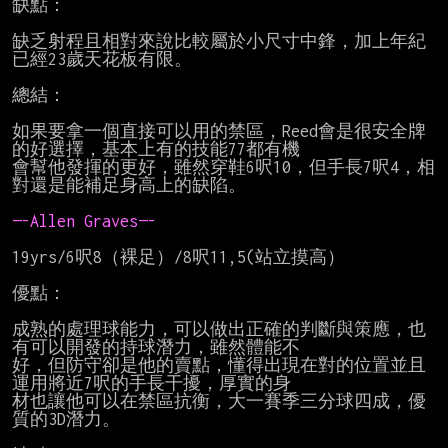
缺點：

缺乏射程且相對來說比較屬於小尺寸中鋒，加上年紀
已經23歲天花板有限。

總結：

如果要拿一個直接可以用的禁區，Reed會是很安全牌
的好選擇，基本上有的技能77都有機

會幫他發揮的更好，雖然穿鞋6呎10，但手長7呎4，相
對還是能補足身高上的缺陷。

—-Allen Graves—-
19yrs/6呎8（裸足）/8呎11,5(站立摸高）

優點：

成熟的處理球能力，可以做出正確的判斷與策應，也
有可以開發的持球潛力，雖然體能不

好，但防守卻是他的賣點，懂得出現在對的位置並且
運用將近7呎的手長干擾，厚實的身

材也讓他可以在禁區抗衡，大一賽季三分球四成，優
質的3D潛力。
