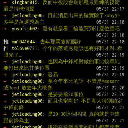
→ 
kingbar815
: 反而中後段會剩那種最難練的後衛
還是持球側翼
→ 
jetloading00
: 目前消息出來的確實除了Zuby外 
多半是落選秀為主
→ 
yoyofish02
: 還有就是看二輪能買到什麼位置吧
推 
bm1041644
: 去年那兩隻頭腦好
推 
tolove0721
: 今年的落選秀應該也有好料才對…看
眼光了…
→ 
jetloading00
: 也因為中鋒相對做的事比較單純 
要打出來比其他位置
→ 
jetloading00
: 容易
→ 
jetloading00
: 拿今年來比的話 不管是Veesarr
或Reed 放去年大概會
→ 
jetloading00
: 是妥妥前20順位
→ 
jetloading00
: 而且也蠻剛好 不是湖人特別鎖定
中鋒前鋒
→ 
jetloading00
: 是20-30這個區間 真的就是中鋒
跟前鋒為主
→ 
jetloading00
: 後衛在這個區間的能力都有落差