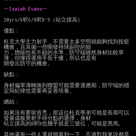
—-Isaiah Evans—-
20yrs/6呎6/8呎8‘5（站立摸高）

優點：

杜克大學主力射手，不需要太多空間就能夠找到投籃
機會，且具備一些開發持球副控的能

力，體能也有不錯的水準，防守端雖然身材比較單
薄，但懂得運用手長干擾，所以也是有

開發出防守的機會。

缺點：

身材偏單薄轉換到聯盟可能需要適應期，防守端的穩
定與紀律也需要再妥善培養。

總結：

如果沒有要留肯禿，那這位杜克學弟可能是長期可以
發展成板凳射手得分點的選擇，身材

站立摸高的8呎8也幾乎就是三號位，可能是黑馬。

其他還有一些人選就簡單列一下，不過對我來說都是