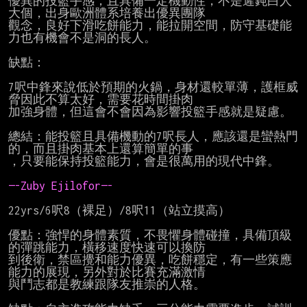
優異的投籃手感，且具備一定機動性，不是遲鈍白人
大個，出身歐洲體系培養出優異團隊

觀念，良好下滑吃餅能力，能拉開空間，防守基礎能
力也有機會不是洞的長人。

缺點：

7呎中鋒來說低於預期的火鍋，身材還較單薄，護框威
脅因此不算太好，需要花時間掛肉

加強身體，但這會不會因為影響投籃手感就是疑慮。

總結：能投籃且具備機動的7呎長人，應該還是蠻熱門
的，而且掛肉基本上還算簡單的事

，只要能保持投籃能力，會是很萬用的現代中鋒。

—-Zuby Ejilofor—-
22yrs/6呎8（裸足）/8呎11（站立摸高）

優點：強悍的身體素質，不畏懼身體碰撞，具備頂級
的彈跳能力，橫移速度快速可以換防

到後衛，禁區攪和能力優異，吃餅穩定，有一些策應
能力的展現，另外對於比賽充滿激情

與鬥志都是教練跟隊友推崇的人格。
