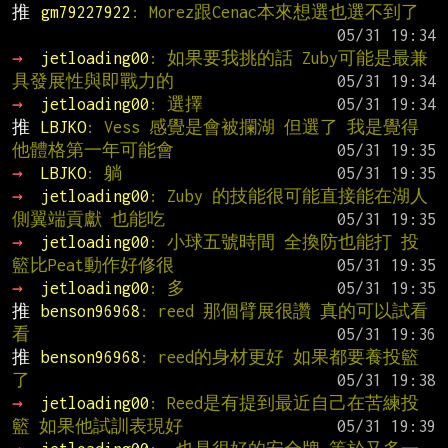
推 
gm79227922
: Morez跟Cenac本來想選也選不到了
→ 
jetloading00
: 如果要我挑的話 Zuby可能是最兼
具發展性與即戰力的
→ 
jetloading00
: 選擇
推 
LBJKO
: Vess 感覺是會被攔湖 但選了 我是覺得
他體格第一年可能會
→ 
LBJKO
: 躺
→ 
jetloading00
: Zuby 的技能很可能直接能在湖人
側翼端貢獻 也能吃
→ 
jetloading00
: 小球五號時間 全換防也能打 投
籃比Peat動作好修很
→ 
jetloading00
: 多
推 
benson96968
: reed 那個臂展很讚 真的可以試看
看
推 
benson96968
: reed的身材更好 如果都要養投籃
了
→ 
jetloading00
: Reed是有提到最近自己在苦練投
籃 如果他試訓表現好