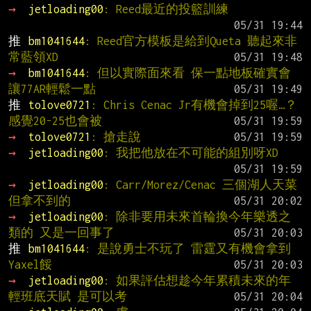
→ 
jetloading00
: Reed最近的投籃訓練
推 
bm1041644
: Reed官方模板是給到Queta 聽起來非
常藍領XD
→ 
bm1041644
: 但以實際面來看 保一點地板確實會
讓77AR輕鬆一點
推 
tolove0721
: Chris Cenac Jr有機會掉到25喔…？  
感覺20-25也會被
→ 
tolove0721
: 搶走說
→ 
jetloading00
: 我把他放在不可能的組別呀XD
→ 
jetloading00
: Carr/Morez/Cenac 三個湖人天菜
但拿不到的
→ 
jetloading00
: 除非要用未來首輪換今年樂透之
類的 又是一回事了
推 
bm1041644
: 是說勇士不玩了 雷霆又有機會拿到
Yaxel餒
→ 
jetloading00
: 如果評估想趁今年累積未來的年
輕班底天賦 是可以考