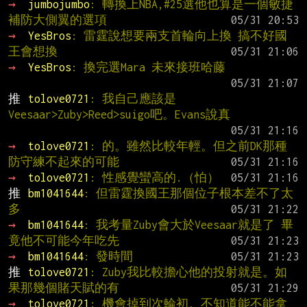
→ 
jumbojumbo
: 轉換上NBA,#25選他也算是一個敏捷
補防大側翼的選項
→ 
YesBros
: 雷霆說想要兩支首輪向上換 搞不好國
王會想換
→ 
YesBros
: 換完選Mara 未來接班哈藤
推 
tolove0721
: 我自己應該是
Veesaar>Zuby>Reed>suigo吧。Evans說真
→ 
tolove0721
: 的。雖然比較年輕。但之前DK那種
防守練不起來的可能
→ 
tolove0721
: 性感覺蠻高的.（怕）
推 
bm1041644
: 但雷霆換國王那個位子根本差不了太
多
→ 
bm1041644
: 我考量Zuby會大於Veesaar就是了 畢
竟他不可能今年吃先
→ 
bm1041644
: 發時間
推 
tolove0721
: Zuby我比較擔心他的投射就是。如
果那幾個賭天賦的有
→ 
tolove0721
: 機會掉到次輪初。不知道能不能拿