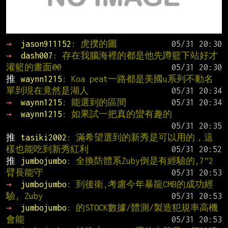
→ 
jason911152
: 虎撲的圖
→ 
dash007
: 存在我腦海裡的都是他先蹲籃下站好才
灌籃的畫面@@
推 
waynn1215
: Koa peat一路都是美國u系列不動名
單到現在竟然是湖人
→ 
waynn1215
: 能選到的區間
→ 
waynn1215
: 如果試一把真的蠻有趣的
推 
tasiki2002
: 滿希望選到的新秀是可以用的，這
樣也能吃到新秀紅利
推 
jumbojumbo
: 全換防體系Zuby倒是有經驗的,7”2
臂長能守
→ 
jumbojumbo
: 到後衛,考慮今年暴龍CMB的成功經
驗, Zuby
→ 
jumbojumbo
: 的STOCK數據/體測/製造犯規率高機
會能