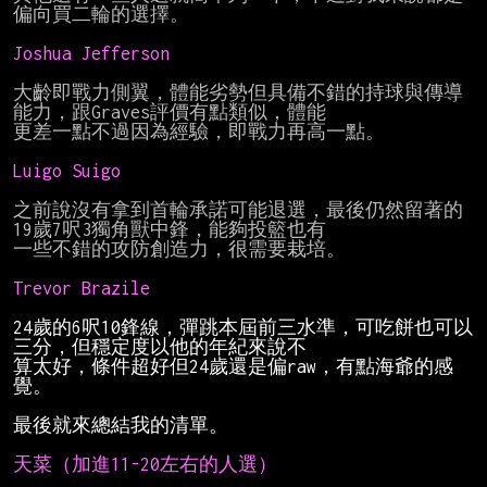
偏向買二輪的選擇。

Joshua Jefferson 
大齡即戰力側翼，體能劣勢但具備不錯的持球與傳導
能力，跟Graves評價有點類似，體能

更差一點不過因為經驗，即戰力再高一點。

Luigo Suigo 
之前說沒有拿到首輪承諾可能退選，最後仍然留著的
19歲7呎3獨角獸中鋒，能夠投籃也有

一些不錯的攻防創造力，很需要栽培。

24歲的6呎10鋒線，彈跳本屆前三水準，可吃餅也可以
三分，但穩定度以他的年紀來說不
算太好，條件超好但24歲還是偏raw，有點海爺的感