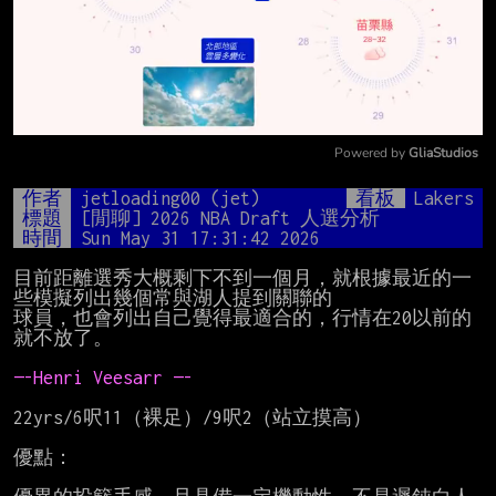
Powered by 
GliaStudios
Mute
作者
jetloading00 (jet)
看板
Lakers
標題
[閒聊] 2026 NBA Draft 人選分析
時間
Sun May 31 17:31:42 2026
目前距離選秀大概剩下不到一個月，就根據最近的一
些模擬列出幾個常與湖人提到關聯的

球員，也會列出自己覺得最適合的，行情在20以前的
就不放了。

—-Henri Veesarr —-
22yrs/6呎11（裸足）/9呎2（站立摸高）

優點：
