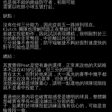
也是個不錯的鋒線防守者，初期可能

需要以吃餅小球五號打起。

缺點：

沒有任何三分能力，因此從前五一路掉到現在。
Klutch 團隊也理解問題正在整組打掉重

新建立投籃動作，因此試訓表現糟糕，很明顯對於三
分的動作非常彆扭，中距離以外拉到

三分就像不會投籃，防守端敏捷不夠好面對速度快的
對手可能也是問題。

總結：

其實覺得Peat是蠻有趣的選擇，正常來說他的天賦根
本不該在#25的討論，但三分的問題

實在太大，但對於他來說，大一風光的賽季中幾乎都
是建立在沒有3分的基準，但依舊在

攻防兩端都是球隊重心，講明一點選他的球隊現階段
就不是看中投籃了。

看過他比賽內容也確實能感受是聰明的球員，整體雛
形確實有學長AG還沒練出三分前的影

子，如果對於球隊投籃訓練這塊有信心的，可能是首
輪後段一偷。
