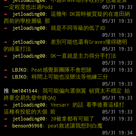
→ 
jetloading00
: 不過Graves的學校好歹也還是算
一定程度也出過Podz
→ 
jetloading00
: 這幾年 DK當時被質疑的在進田納
西前的學校層級 那
→ 
jetloading00
: 就是不同等級的低了XD
→ 
jetloading00
: 差別可能也還有Graves懂得聰明
的綠葉打法
→ 
jetloading00
: DK一直就是主力得分手打法
→ 
LBJKO
: Peat感覺新團隊不會想賭
→ 
LBJKO
: 時間上可能也沒辦法等他練三分
推 
bm1041644
: 我可能偏向選側翼 頓寶太不穩定 始
終要交易先發中鋒QAQ
→ 
jetloading00
: Veesarr 的話 看季後賽這樣打 
這種有投籃的大個 前
→ 
jetloading00
: 20被拿都有可能了
→ 
benson96968
: peat敘述讓我想到白魔