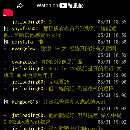
→ 
jetloading00
: Qr
推 
yoyofish02
: 那頂多看看買不買得到二輪能選
他，首輪選他感覺不太行
推 
pcisfifa
: 推
→ 
evangelew
: 謝謝 Jet大 感覺真的好有天賦啊...
→ 
evangelew
: 真的比較像是海爺
→ 
jetloading00
: Brazile #25的話是真的不行 太
跳選 而且他菜鳥年打
→ 
jetloading00
: 完就要25
→ 
jetloading00
: 但二輪的話 倒是很棒的選擇
推 
kingbar815
: 其實我覺得湖人應該賭peat
→ 
jetloading00
: 他的體能好 但對抗差 像文中提
到的Zuby或Peat都曾
→ 
jetloading00
: 經在對戰中打爆Brazile