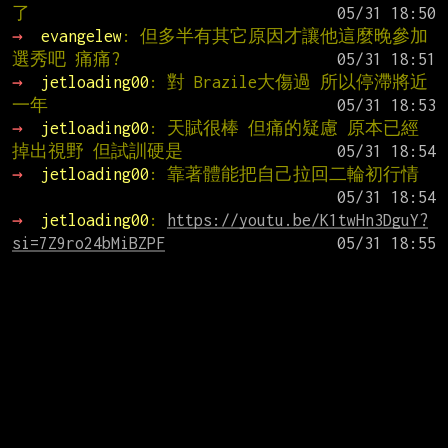
了
→ 
evangelew
: 但多半有其它原因才讓他這麼晚參加
選秀吧 痛痛?
→ 
jetloading00
: 對 Brazile大傷過 所以停滯將近
一年
→ 
jetloading00
: 天賦很棒 但痛的疑慮 原本已經
掉出視野 但試訓硬是
→ 
jetloading00
: 靠著體能把自己拉回二輪初行情
→ 
jetloading00
: 
https://youtu.be/K1twHn3DguY?
si=7Z9ro24bMiBZPF