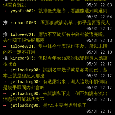
側翼真難說
→ 
yoyofish02
: 就排優先順序，看誰能選到就選阿
推 
richard1003
: 看那個試訓名單，似乎是要選長人
推 
tolove0721
: 應該不至於所有中鋒都被選完啦。
去年國王跟快艇那兩
→ 
tolove0721
: 隻中鋒今年表現也不差。所以末段
的不一定不好用
推 
kingbar815
: 但以今年meta來說我覺得長人應該
很吃香
→ 
jetloading00
: 試訓名單幾乎就是參考而已，基
本上就是經紀人那邊
→ 
jetloading00
: 有透露出來，湖人這幾年慣例就
是幾乎區間內都會叫
→ 
jetloading00
: 來試訓私下走，倒不如說有流出
消息的可能就代表不
→ 
jetloading00
: 是#25主要考慮對象了