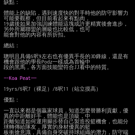
缺點：

體能上的缺陷，遇到速度快的對手時他的防守影響力
可能要觀察，但目前看起來有點肉，

19歲後如果加強訓練體能這塊或許更精實後會進步，
另外所屬聯盟的層級也比較低，也可

能會對他的內容有所折扣。

總結：

聰明且具備6呎9左右也有優異手長的3D鋒線，還是有
機會跟他的學長Podz一樣成為首輪中

段的黑馬，各方面技能蠻符合JJ看中的特質。

—-Koa Peat——
19yrs/6呎7（裸足）/8呎11（站立摸高）

優點：

一直以來都是個贏家球員，知道怎麼替勝利貢獻，優
異的中距離好手，體能也是頂級，中

距離知道如何運用腳步替自己製造投籃機會，也能分
球轉傳給隊友，厚實的身材優異的籃

板衝搶意識，具備自身突破持球組織的潛力，防守端