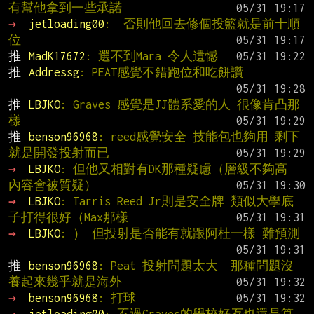
有幫他拿到一些承諾
→ 
jetloading00
:  否則他回去修個投籃就是前十順
位
推 
MadK17672
: 選不到Mara 令人遺憾
推 
Addressg
: PEAT感覺不錯跑位和吃餅讚
推 
LBJKO
: Graves 感覺是JJ體系愛的人 很像肯凸那
樣
推 
benson96968
: reed感覺安全 技能包也夠用 剩下
就是開發投射而已
→ 
LBJKO
: 但他又相對有DK那種疑慮（層級不夠高 
內容會被質疑）
→ 
LBJKO
: Tarris Reed Jr則是安全牌 類似大學底
子打得很好（Max那樣
→ 
LBJKO
: ） 但投射是否能有就跟阿杜一樣 難預測
推 
benson96968
: Peat 投射問題太大  那種問題沒
養起來幾乎就是海外
→ 
benson96968
: 打球