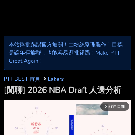
本站與批踢踢官方無關！由粉絲整理製作！目標
是讓年輕族群，也能容易逛批踢踢！Make PTT
Great Again！
PTT.BEST 首頁
Lakers
[閒聊] 2026 NBA Draft 人選分析
前往頁面
arrow_forward_ios