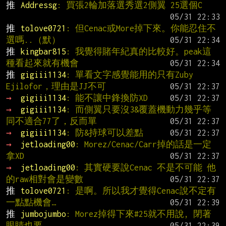
推 
Addressg
: 買張2輪加落選秀選2側翼 25選個C
推 
tolove0721
: 但Cenac或More掉下來。你能忍住不
選嗎..（默）
推 
kingbar815
: 我覺得賭年紀真的比較好。peak這
種看起來就有機會
推 
gigiii1134
: 單看文字感覺能用的只有Zuby 
Ejilofor，理由是JJ不可
→ 
gigiii1134
: 能不讓中鋒換防XD
→ 
gigiii1134
: 而側翼只要沒3&覆蓋機動力幾乎等
同不適合77了，反而單
→ 
gigiii1134
: 防&持球可以差點
→ 
jetloading00
: Morez/Cenac/Carr掉的話是一定
拿XD
→ 
jetloading00
: 其實硬要說Cenac 不是不可能 他
的raw相對會是變數
推 
tolove0721
: 是啊。所以我才覺得Cenac說不定有
一點點機會…
推 
jumbojumbo
: Morez掉得下來#25就不用說, 閉著
眼睛也要