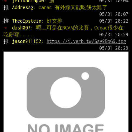
→ 
jetloading00
: 慮
推 
Addressg
: canac 有外線又能吃餅太難了
推 
TheoEpstein
: 好文推
→ 
dash007
: 呃……可是在NCAA的比賽，Cenac很少在
吃餅耶......
推 
jason911152
: 
https://i.verb.tw/Ssy9BpG6.jpg