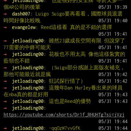
→ 
jetloading00
:  也是很好的安全牌 等於又多一
個AR公司的後輩
→ 
dash007
: Luigo Suigo要再看看，國際球員退選
時間好像比較晚
→ 
evangelew
: Reed這樣看 真的是不錯的選擇
→ 
jetloading00
: 雖然23歲成長空間有限 但說穿了
77需要的中鋒可能天
→ 
jetloading00
: 花板也不用太高 像他這樣紮實的
藍領也不錯
→ 
jetloading00
: （Suigo部分感謝上面版友補充，
那他可能最近就是瘋
→ 
jetloading00
: 狂試探行情了）
→ 
jetloading00
: 這幾年Dan Hurley養出來的球員
在nba真的都是好用
→ 
jetloading00
: 這也是Reed的優勢
→ 
jetloading00
: 
https://youtube.com/shorts/Dr1f_RHUHTg?si=jVzj
→ 
jetloading00
: -qqOzW7vvGfK