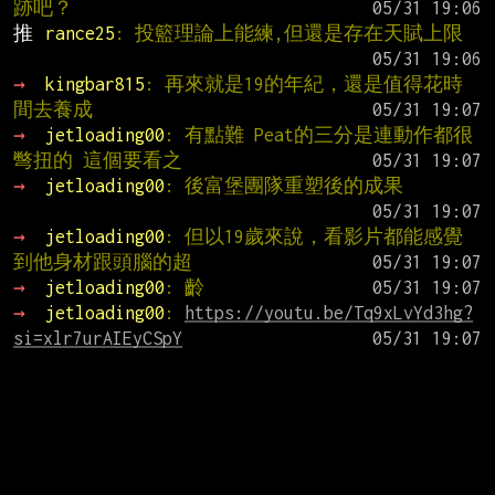
跡吧？
推 
rance25
: 投籃理論上能練,但還是存在天賦上限
→ 
kingbar815
: 再來就是19的年紀，還是值得花時
間去養成
→ 
jetloading00
: 有點難 Peat的三分是連動作都很
彆扭的 這個要看之
→ 
jetloading00
: 後富堡團隊重塑後的成果
→ 
jetloading00
: 但以19歲來說，看影片都能感覺
到他身材跟頭腦的超
→ 
jetloading00
: 齡
→ 
jetloading00
: 
https://youtu.be/Tq9xLvYd3hg?
si=xlr7urAIEyCSpY