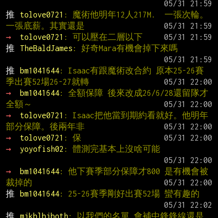
推 
tolove0721
: 魔術他明年12人217M.  一張次輪。
一張底薪。其實還是
→ 
tolove0721
: 可以壓在二層以下
推 
TheBaldJames
: 好奇Mara有機會掉下來嗎
推 
bm1041644
: Isaac有跟魔術改合約 原本25-26賽
季出賽52場26-27就轉
→ 
bm1041644
: 全額保障 後來改成26/6/28還留隊才
全額～
→ 
tolove0721
: Isaac把他當到期約看就好。他明年
部分保障。後兩年非
→ 
tolove0721
: 保
→ 
yoyofish02
: 體測完基本上沒啥可能
→ 
bm1041644
: 他下賽季部分保障才800 是有機會被
裁掉的
推 
bm1041644
: 25-26賽季剛好出賽52場 蠻有趣的
推 
mjkblbjboth
: 以我們的名單 會補中鋒鋒線還是