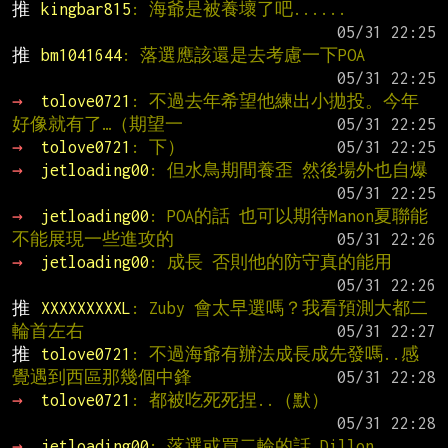
推 
kingbar815
: 海爺是被養壞了吧......
推 
bm1041644
: 落選應該還是去考慮一下POA
→ 
tolove0721
: 不過去年希望他練出小拋投。今年
好像就有了…（期望一
→ 
tolove0721
: 下）
→ 
jetloading00
: 但水鳥期間養歪 然後場外也自爆
→ 
jetloading00
: POA的話 也可以期待Manon夏聯能
不能展現一些進攻的
→ 
jetloading00
: 成長 否則他的防守真的能用
推 
XXXXXXXXXL
: Zuby 會太早選嗎？我看預測大都二
輪首左右
推 
tolove0721
: 不過海爺有辦法成長成先發嗎..感
覺遇到西區那幾個中鋒
→ 
tolove0721
: 都被吃死死捏..（默）
→ 
jetloading00
: 落選或買二輪的話 Dillon 