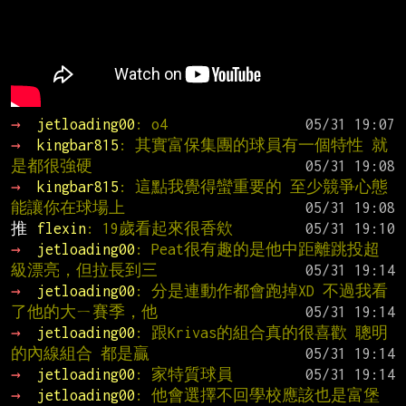
→ 
jetloading00
: o4
→ 
kingbar815
: 其實富保集團的球員有一個特性 就
是都很強硬
→ 
kingbar815
: 這點我覺得蠻重要的 至少競爭心態
能讓你在球場上
推 
flexin
: 19歲看起來很香欸
→ 
jetloading00
: Peat很有趣的是他中距離跳投超
級漂亮，但拉長到三
→ 
jetloading00
: 分是連動作都會跑掉XD 不過我看
了他的大ㄧ賽季，他
→ 
jetloading00
: 跟Krivas的組合真的很喜歡 聰明
的內線組合 都是贏
→ 
jetloading00
: 家特質球員
→ 
jetloading00
: 他會選擇不回學校應該也是富堡