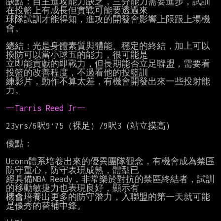
缺點：自主進攻能力缺乏，三分能力需要進步，試訓
在投籃上有成長但實戰可能要透過來

球隊試訓才能得知，進攻的開發會影響上限跟上場機
會。

總結：光是身體素質與體能、穩定的終結，加上可以
換防可以當小球五的能力，很可能是

立即能貢獻的即戰力，但長期能否立足聯盟，需要看
投籃的改善程度，不過看他的投籃訓

練影片，動作不算太差，有機會開發出來一些投射能
力。

—-Tarris Reed Jr—-
23yrs/6呎9‘75（裸足）/9呎3（站立摸高）

優點：

Uconn體系培養出來的優異團隊觀念，有機會成為禁區
防守重心，防守表現成熟，體型已

經具備NBA Ready，非常樂於對抗的禁區終結者，試訓
的移動敏捷力也表現良好，顯示有

機會培養出更多的防守潛力，入聯盟的第一天就可能
是優秀的替補中鋒。
