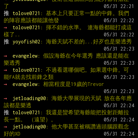
了
推 
tolove0721
: 基本上只要正常一點的中鋒。我們
的陣容應該都能讓他發
→ 
tolove0721
: 揮不錯的水準。 連海爺都能打成這
樣了..
推 
yoyofish02
: 海爺天賦不差的...好歹也是樂透秀
→ 
evangelew
: 假設海爺在今年選秀 應該還是能在
樂透秀
→ 
tolove0721
: 不過看選哪個吧。如果選中鋒。可
能FA就去找前鋒之類
→ 
evangelew
: 相當程度是19歲的Trevor
→ 
jetloading00
: 海爺大學展現的天賦 放在各年應
該都是樂透
推 
tolove0721
: 我還是蠻希望海爺能把投射距離拉
長一點。 （遠望）。
→ 
jetloading00
: 他大學甚至被稱讚過頭腦跟觀念
好的XD