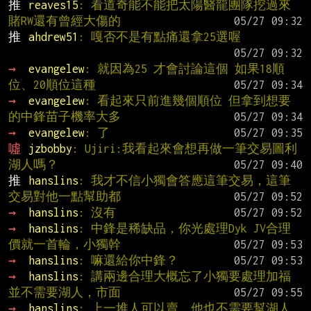
推 
reaves15
: 看道奇能不能把太陽醫龍團隊挖過來 
賭RW還有曾經大傷的
推 
ahdrew51
: 嘎否不是有點痛還拿25選喔
→ 
evangelew
: 就因為25 才會討論這個 如果18順
位、20順位這種
→ 
evangelew
: 看起來只前進幾個順位 但拿到想要
的中鋒苗子機率大多
→ 
evangelew
: 了
噓 
jzbobby
: Ujiri:我看起來會想再做一筆交易圖利
湖人嗎？
推 
hanslins
: 我才不信小獨會答應這筆交易，這筆
交易對他一點幫助都
→ 
hanslins
: 沒有
→ 
hanslins
: 中鋒是稀缺品，你光處理Dyk JV合理
價就一首輪，小獨幹
→ 
hanslins
: 嘛還給你中鋒？
→ 
hanslins
: 講兩邊合理大概忘了小獨要處理加福
並不需要湖人，市面
→ 
hanslins
: 上一堆人可以賣，他也不需要幫湖人