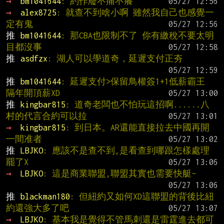
→ 
bm1041644
: 約作廢不痛不癢
→ 
alex8725
: 就查不到啥小啊 雖然我自己也感覺一
定有鬼
推 
bm1041644
: 那CBA也限制不了 你有繳稅不要太明
目都沒事
推 
asdfzx
: 湖人可以學道奇，延遲支付正夯
推 
bm1041644
: 延遲支付>保留鳥權簽1+1低薪霸王 
隔年開頂薪XD
推 
kingbar815
: 道奇老闆也不怕玩這招啊......八
村的代言合約可以拉
→ 
kingbar815
: 到日本。AR還能直接拉去中國再開
一間准者
推 
LBJKO
: 應該不是查不到,是看查到哪跟怎樣處理
罷了X
→ 
LBJKO
: 這是商業聯盟,聯盟其實也需要快艇~
推 
blackman180
: 但紐約又如何XD這聯盟的背後比紐
約還強大多了吧
→ 
LBJKO
: 基本我是覺得不管馬刺還是雷霆進去都可