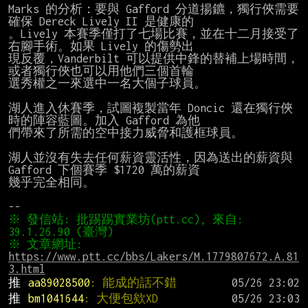
Marks 的分析：要與 Gafford 分道揚鑣，獨行俠需要
確保 Dereck Lively II 是健康的

。Lively 本賽季僅打了七場比賽，並在十二月接受了
右腳手術。如果 Lively 的傷勢出

現反覆，Vanderbilt 可以提供中鋒的替補上場時間，
或者獨行俠也可以用他們三個首輪

選秀權之一來選中一名大個子球員。

湖人進入休賽季，試圖複製當年 Doncic 還在獨行俠
時的陣容藍圖。加入 Gafford 為他

們帶來了所需的空中接力威脅和護框球員。

湖人並沒有失去任何薪資靈活性，因為送出的薪資與 
Gafford 下個賽季 $1720 萬的薪資

幾乎完全相同。

※ 發信站: 批踢踢實業坊(ptt.cc), 來自: 
※ 文章網址: 
https://www.ptt.cc/bbs/Lakers/M.1779807672.A.81
3.html
推 
aa89028500
: 能成的話不錯
推 
bm1041644
: 大便包欸XD