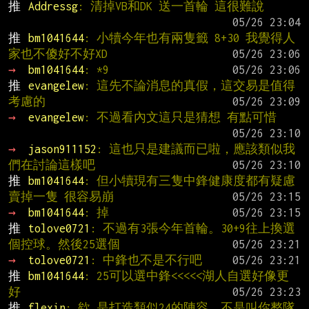
推 
Addressg
: 清掉VB和DK 送一首輪 這很難說
推 
bm1041644
: 小犢今年也有兩隻籤 8+30 我覺得人
家也不傻好不好XD
→ 
bm1041644
: *9
推 
evangelew
: 這先不論消息的真假，這交易是值得
考慮的
→ 
evangelew
: 不過看內文這只是猜想 有點可惜
→ 
jason911152
: 這也只是建議而已啦，應該類似我
們在討論這樣吧
推 
bm1041644
: 但小犢現有三隻中鋒健康度都有疑慮 
賣掉一隻 很容易崩
→ 
bm1041644
: 掉
推 
tolove0721
: 不過有3張今年首輪。30+9往上換選
個控球。然後25選個
→ 
tolove0721
: 中鋒也不是不行吧
推 
bm1041644
: 25可以選中鋒<<<<<湖人自選好像更
好
推 
flexin
: 欸 是打造類似24的陣容，不是叫你整隊