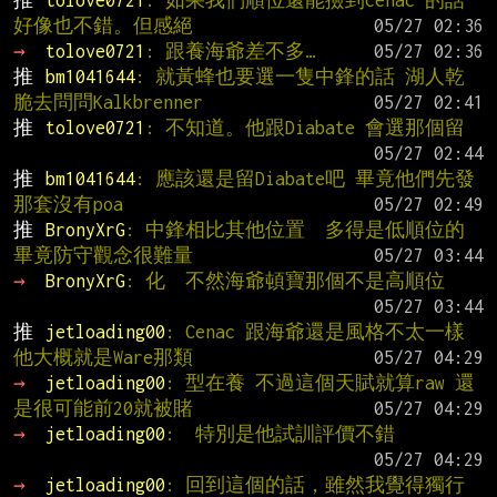
推 
tolove0721
: 如果我們順位還能撿到cenac 的話
好像也不錯。但感絕
→ 
tolove0721
: 跟養海爺差不多…
推 
bm1041644
: 就黃蜂也要選一隻中鋒的話 湖人乾
脆去問問Kalkbrenner
推 
tolove0721
: 不知道。他跟Diabate 會選那個留
推 
bm1041644
: 應該還是留Diabate吧 畢竟他們先發
那套沒有poa
推 
BronyXrG
: 中鋒相比其他位置  多得是低順位的 
畢竟防守觀念很難量
→ 
BronyXrG
: 化  不然海爺頓寶那個不是高順位
推 
jetloading00
: Cenac 跟海爺還是風格不太一樣 
他大概就是Ware那類
→ 
jetloading00
: 型在養 不過這個天賦就算raw 還
是很可能前20就被賭
→ 
jetloading00
:  特別是他試訓評價不錯
→ 
jetloading00
: 回到這個的話，雖然我覺得獨行