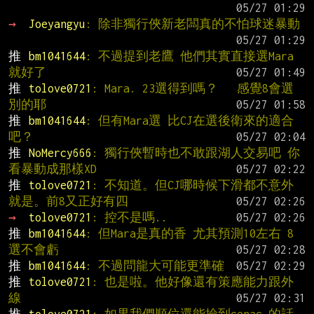
→ 
Joeyangyu
: 除非獨行俠新老闆真的不怕球迷暴動
推 
bm1041644
: 不過提到老鷹 他們其實直接選Mara
就好了
推 
tolove0721
: Mara. 23選得到嗎？   感覺8會選
別的耶
推 
bm1041644
: 但有Mara選 比CJ在選後衛來的適合
吧？
推 
NoMercy666
: 獨行俠暫時也不敢跟湖人交易吧 你
看暴動成那樣XD
推 
tolove0721
: 不知道。但CJ哪時候下滑都不意外
就是。前8又正好有四
→ 
tolove0721
: 控不是嗎..
推 
bm1041644
: 但Mara是真的香 尤其預測10左右 8
選不會虧
推 
bm1041644
: 不過問龍大可能更準確
推 
tolove0721
: 也是啦。他好像還有策應能力跟外
線