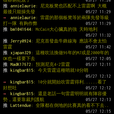
很容易犯規了
推 
annielaurie
: 尼克板凳也匹配不上雷霆啊 大概
最後只能操先發
→ 
annielaurie
: 雷霆的那個板凳等於兩隊先發等級
打一隊 有夠作弊
推 
bm1041644
: McCain大心臟真的強 天時地利
推 
Jerry0924
: 尼克首發血牛鋒線海 應該不會太怕
雷霆
推 
xjapan329
: 這種吹法換做96年的MJ或是2000年的
OK也一樣要下去
推 
MadK17672
: 預測尼克4-2雷霆
推 
kingbar815
: 今天雷霆這種哨就10分哨
→ 
kingbar815
: 10分就開始吹雷霆得利......看了
好想吐
→ 
kingbar815
: 還是老話一句雷霆明明就有陣容優
勢，還要靠裁判護航
推 
Lattendue
: 全隊都在倒地的比賽真的看不下去..