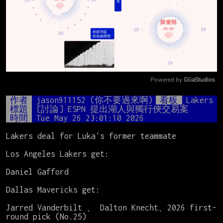
Powered by 
GliaStudios
Mute
作者
jason911152 (你不要過來啊)
看板
Lakers
標題
[討論] ESPN 提出湖人與獨行俠交易案
時間
Tue May 26 23:01:10 2026
Lakers deal for Luka's former teammate

Los Angeles Lakers get:

Daniel Gafford

Dallas Mavericks get:

Jarred Vanderbilt 、 Dalton Knecht、2026 first-
round pick (No.25)
