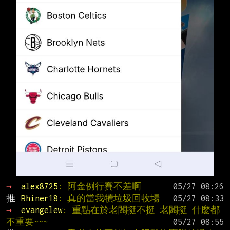
→ 
alex8725
: 阿金例行賽不差啊
推 
Rhiner18
: 真的當我犢垃圾回收場
→ 
evangelew
: 重點在於老闆挺不挺 老闆挺 什麼都
不重要~~~