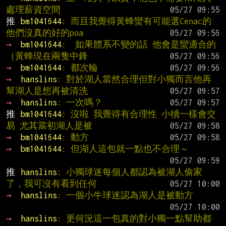
處理薪資空間
推 
bm1041644
: 而且我覺得黃蜂蠻有可能選Cenac的 
他們沒真的好的poa
→ 
bm1041644
:  如果體系不變的話 他會是蠻適合的
（黃蜂現在兩隻中鋒
→ 
bm1041644
: 都次輪
→ 
hanslins
: 對於湖人當然合理但對小獨而言他再
幫湖人是想再被清洗
→ 
hanslins
: 一次嗎？
推 
bm1041644
: 沒啦 我覺得有合理性 小犢一樣會交
易 尤其當初湖人是被
→ 
bm1041644
: 動方
→ 
bm1041644
: 但湖人這包就一點也不合理～
推 
hanslins
: 小獨球迷每個人都認為被湖人偷家
了，我可沒有看到任何
→ 
hanslins
: 一個小牛球迷認為湖人是被動方
→ 
hanslins
: 更何況這一包真的對小獨一點幫助都