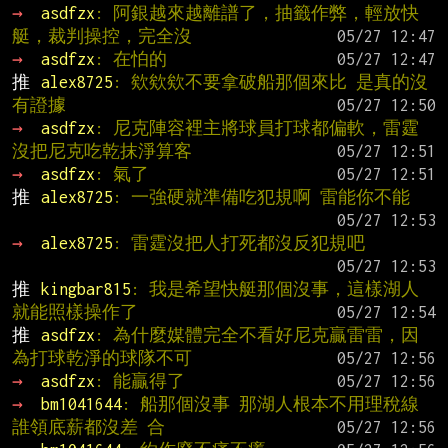
→ 
asdfzx
: 阿銀越來越離譜了，抽籤作弊，輕放快
艇，裁判操控，完全沒
→ 
asdfzx
: 在怕的
推 
alex8725
: 欸欸欸不要拿破船那個來比 是真的沒
有證據
→ 
asdfzx
: 尼克陣容裡主將球員打球都偏軟，雷霆
沒把尼克吃乾抹淨算客
→ 
asdfzx
: 氣了
推 
alex8725
: 一強硬就準備吃犯規啊 雷能你不能
→ 
alex8725
: 雷霆沒把人打死都沒反犯規吧
推 
kingbar815
: 我是希望快艇那個沒事，這樣湖人
就能照樣操作了
推 
asdfzx
: 為什麼媒體完全不看好尼克贏雷雷，因
為打球乾淨的球隊不可
→ 
asdfzx
: 能贏得了
→ 
bm1041644
: 船那個沒事 那湖人根本不用理稅線 
誰領底薪都沒差 合