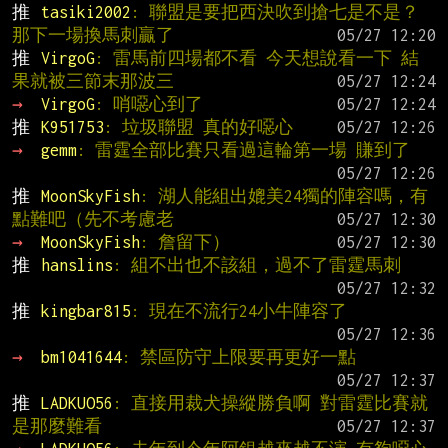
推 
tasiki2002
: 聯盟是要把西決吹到搶七是不是？
那下一場換馬刺贏了
推 
VirgoG
: 雷馬前四場都不看 今天想說看一下 結
果就被三節末那波三
→ 
VirgoG
: 哨噁心到了
推 
K951753
: 垃圾聯盟 真的好噁心
→ 
gemm
: 雷霆全部比賽只看過這輪第一場 賺到了
推 
MoonSkyFish
: 湖人能組出媲美24獨的陣容嗎，有
點難吧（先不考慮老
→ 
MoonSkyFish
: 詹留下）
推 
hanslins
: 組不出也不該組，過不了雷霆馬刺
推 
kingbar815
: 現在不流行24小牛陣容了
→ 
bm1041644
: 禁區防守上限要再更好一點
推 
LADKUO56
: 直接用裁犬操縱勝負啊 對雷霆比賽就
是那麼難看