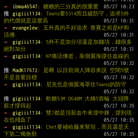
→ 
ibma46547
: 糖糖的三分真的很重要
推 
gigiii1134
: Towns要5314而且破防守，追求5外
的代價就是這麼高
→ 
evangelew
: 五外真的不好追求 青賽之前是KP和
活佛
→ 
gigiii1134
: 5外不是加分項還是加錢項，錢很多
絕對加分
→ 
gigiii1134
: KP痛活佛老，靠側翼海撐住血線的
推 
MadK17672
: 是啊 以目前湖人陣容來說 空間5號
不是首要目標
→ 
gigiii1134
: 尼克也是側翼海罩住Towns的防守
推 
gigiii1134
: 軟糖53M OG40M 大橋5首輪 大頭降
薪才撐得起
→ 
gigiii1134
: 雙J都是頂薪血牛來撐中鋒，撐到現
在也殘血了
→ 
gigiii1134
: Chet要補哈藤來幫坦，而且還是天
下第二獨角獸