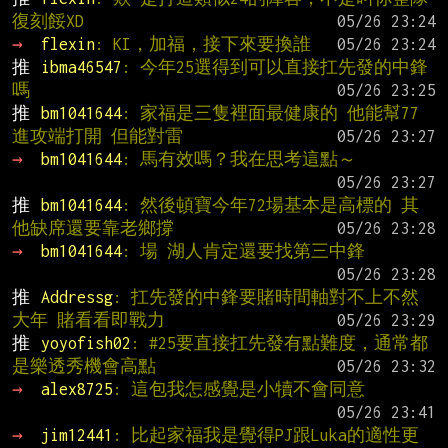
復刻餒XD
→ 
flexin
: KI，加福，接下來要換誰
推 
ibma46547
: 今年25選得到可以直接扛先發的中鋒
嗎
推 
bm1041644
: 家福是三隻裡面最健康的 他能幫77
進攻端打開 但能對雷
→ 
bm1041644
: 馬有效嗎？我在思考這點～
推 
bm1041644
: 然後頓寶今年72場基本是高標的 其
他缺席還要靠老鄉撐
→ 
bm1041644
: 場 湖人肯定還要找第三中鋒
推 
Addressg
: 扛先發的中鋒要賭時間軸對不上不然
大年 賭看看即戰力
推 
yoyofish02
: #25要直接扛先發有點難度，通常都
是樂透秀機會高點
→ 
alex8725
: 這包我怎感覺是小犢不會同意
→ 
jim12441
: 比起家福我是覺得PJ跟Luka的適性更