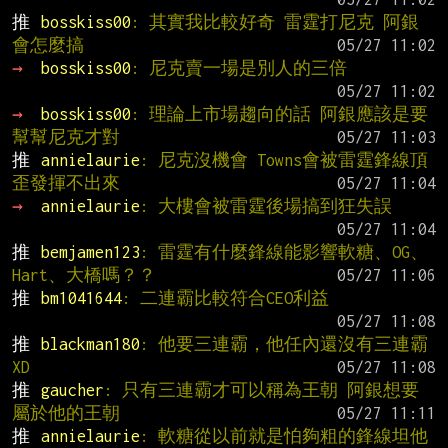
推 
bosskiss00
: 其實我比較好奇 雷霆打尼克 阿銀
會怎麼搞
→ 
bosskiss00
: 尼克賣一場是別人的三倍
→ 
bosskiss00
: 理論上市場趨向的話 阿銀應該是要
幫幫尼克才對
推 
annielaurie
: 尼克沒機會 Towns會被雷霆鋒線頂
歪發揮不出來
→ 
annielaurie
: 大樓會被雷霆後場搞到狂失誤
推 
bemjamen123
: 雷霆有什麼鋒線能影響軟糖、OG、
Hart、大橋嗎？？
推 
bm1041644
: 二連霸比較符合CEO利益
推 
blackman180
: 他要三連霸，他任內還沒有三連霸
XD
推 
gaucher
: 只有三連霸才可以稱為王朝 阿銀想要
屬於他的王朝
推 
annielaurie
: 軟糖從以前就是怕夠粗的鋒線坦他 