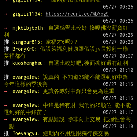
→ 
gigiii1134
: 
https://reurl.cc/WbYog9
→ 
mjkblbjboth
: 自選感覺比較好 換嘎佛沒薪資紅
利
推 
kingbar815
: 家福才6呎9？
推 
BronyXrG
: 假設萊福利健康跟假設jv長投射一樣 
夢裡都有
推 
kuoshenghsu
: 自選比較好吧,後面養好還有紅利
推 
evangelew
: 說真的 不知道25能不能選到好中鋒 
今年這樣的季後賽
→ 
evangelew
: 更讓各隊對中鋒只會更為注重
→ 
evangelew
: 中鋒是稀有財 我們的25順位 能不能
選到好的中鋒苗子
→ 
evangelew
: 有點難說 除非向上交易 把握性會高
一點
推 
Joeyangyu
: 短期內不用想跟獨行俠交易