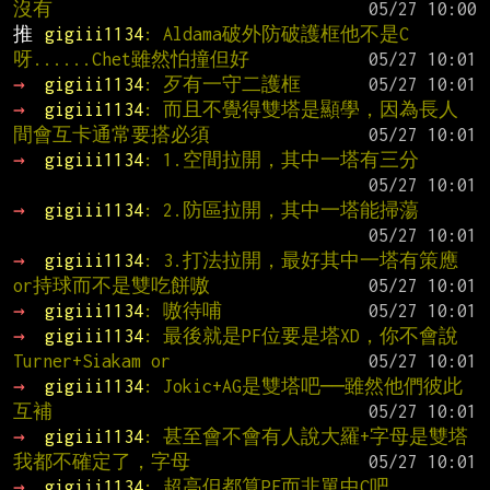
沒有
推 
gigiii1134
: Aldama破外防破護框他不是C
呀......Chet雖然怕撞但好
→ 
gigiii1134
: 歹有一守二護框
→ 
gigiii1134
: 而且不覺得雙塔是顯學，因為長人
間會互卡通常要搭必須
→ 
gigiii1134
: 1.空間拉開，其中一塔有三分
→ 
gigiii1134
: 2.防區拉開，其中一塔能掃蕩
→ 
gigiii1134
: 3.打法拉開，最好其中一塔有策應
or持球而不是雙吃餅嗷
→ 
gigiii1134
: 嗷待哺
→ 
gigiii1134
: 最後就是PF位要是塔XD，你不會說
Turner+Siakam or
→ 
gigiii1134
: Jokic+AG是雙塔吧──雖然他們彼此
互補
→ 
gigiii1134
: 甚至會不會有人說大羅+字母是雙塔
我都不確定了，字母
→ 
gigiii1134
: 超高但都算PF而非單中C吧