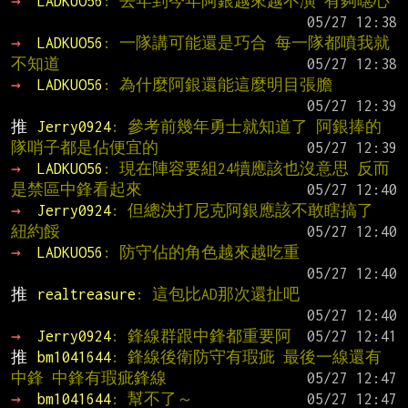
→ 
LADKUO56
: 去年到今年阿銀越來越不演 有夠噁心
→ 
LADKUO56
: 一隊講可能還是巧合 每一隊都噴我就
不知道
→ 
LADKUO56
: 為什麼阿銀還能這麼明目張膽
推 
Jerry0924
: 參考前幾年勇士就知道了 阿銀捧的
隊哨子都是佔便宜的
→ 
LADKUO56
: 現在陣容要組24犢應該也沒意思 反而
是禁區中鋒看起來
→ 
Jerry0924
: 但總決打尼克阿銀應該不敢瞎搞了 
紐約餒
→ 
LADKUO56
: 防守佔的角色越來越吃重
推 
realtreasure
: 這包比AD那次還扯吧
→ 
Jerry0924
: 鋒線群跟中鋒都重要阿
推 
bm1041644
: 鋒線後衛防守有瑕疵 最後一線還有
中鋒 中鋒有瑕疵鋒線
→ 
bm1041644
: 幫不了～