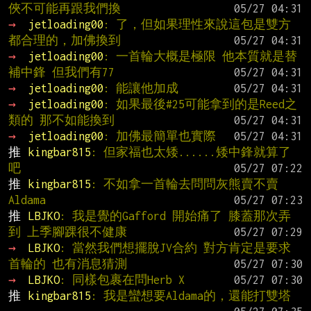
俠不可能再跟我們換
→ 
jetloading00
: 了，但如果理性來說這包是雙方
都合理的，加佛換到
→ 
jetloading00
: 一首輪大概是極限 他本質就是替
補中鋒 但我們有77
→ 
jetloading00
: 能讓他加成
→ 
jetloading00
: 如果最後#25可能拿到的是Reed之
類的 那不如能換到
→ 
jetloading00
: 加佛最簡單也實際
推 
kingbar815
: 但家福也太矮......矮中鋒就算了
吧
推 
kingbar815
: 不如拿一首輪去問問灰熊賣不賣
Aldama
推 
LBJKO
: 我是覺的Gafford 開始痛了 膝蓋那次弄
到 上季腳踝很不健康
→ 
LBJKO
: 當然我們想擺脫JV合約 對方肯定是要求
首輪的 也有消息猜測
→ 
LBJKO
: 同樣包裹在問Herb X
推 
kingbar815
: 我是蠻想要Aldama的，還能打雙塔