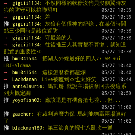
→ 
gigiii1134
: 不然同樣的軟糖沒狗貝沒側翼時灰
狼的防守可以拚聯盟#1
→ 
gigiii1134
: 差
推 
gigiii1134
: 灰狼有個很神的紀錄，在某個時間
點三少同時是該位置防
→ 
gigiii1134
: 守最差的人
→ 
gigiii1134
: 往後推三人其實都不算懶，就知道
配置的重要性XD
推 
bm1041644
: 把湖人外線最好的四人77 AR Rui 
LBJ+Aldama
→ 
bm1041644
: 這樣怎麼看都超爛
→ 
Lachdanan
: Live被噓到xx也太好笑
推 
annielaurie
: 馬刺掰 就說主場被拿回去後這系
列大概定調
推 
yoyofish02
: 應該還是有機會搶七啦...但...
推 
gaucher
: 有裁判這麼力保 馬刺能夠贏兩場算好
了
推 
blackman180
: 第三節真的蝦七八亂吹一通