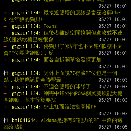
→ 
gigiii1134
: 最接近雙塔的應該是雷霆哈藤Chet 
& 往年狼的狗貝+
→ 
gigiii1134
: Towns
→ 
gigiii1134
: 但後者雖然空間拉開但進攻並不連
線(雖然軟糖已經很會
→ 
gigiii1134
: 傳狗貝了)防守也不太連(軟糖不太
會PF位團防跑動)，反
→ 
gigiii1134
: 而各自拆開單塔發揮更加
推 
gigiii1134
: 另外上面說77得藏PF位也是一個
點，我們應該是全聯盟最
→ 
gigiii1134
: 不適合雙塔的球隊了
→ 
gigiii1134
: 剛需中鋒外的POA&側翼雙鎖能大範
圍跑動，基本等於要找
→ 
gigiii1134
: SF上扛而沒法搭高慢PF
推 
bm1041644
: Aldama是擁有SF能力的PF 中鋒的邊
都沒沾到