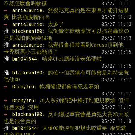
不然怎麼會叫軟糖
→ 
annielaurie
: 然後尼克真的是在東區才能打這麼
爽 比賽強度輸西區
→ 
annielaurie
: 太多了
推 
blackman180
: 我倒覺得糖糖應該可以搞定轟滾XD
只是我怕他豬突猛衝
推 
annielaurie
: 我覺得會很常看到Caruso頂到他 
卡禿斑馬小丑都能頂了
推 
bm1041644
: 哈疼Chet應該沒表弟硬啦
推 
blackman180
: 的確~~但我猜有可能會是剁特去惹
毛他XD
→ 
BronyXrG
: 軟糖隨便都會有犯規麻煩
→ 
BronyXrG
: 76人系列都把中鋒打到犯規麻煩 但陣
容差太多 沒用
→ 
blackman180
: 反正總冠軍賽會是買犯大賽XD大頭
也是很會買的
推 
bm1041644
: 大橋OG能控制犯規比較重要 板凳就