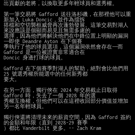
出貢獻的老將，以換取更多年輕球員和選秀權。

第一筆交易將 Gafford 送往洛杉磯，在那裡他可以重
新加入 Luka Doncic，並作為擋拆

搭檔和空切襲框威脅再次蓬勃發展。這筆交易對湖人
來說應該是個顯而易見且無需多慮的

選擇，因為他們將解決他們在中鋒位置上明顯的漏洞
——即使 Deandre Ayton 在下個賽

季執行了他的球員選項，這個漏洞依然會存在——而 
Gafford 是一位被證實非常適合在

Doncic 身邊打球的球員。

Gafford 在下個賽季對湖人的幫助，絕對會比他們用 
25 號選秀權所能選中的任何新秀都

要大。

在另一方面，獨行俠在 2024 年交易截止日取得 
Gafford 時，失去了一個 2028 年的選

秀權互換權，但他們可以在這裡收回部分價值並增加
另一名年輕球員。

獨行俠還將清理未來的薪資空間，因為 Gafford 簽約
的金額和年限（直到 2028-29 賽季

）都比 Vanderbilt 更多。-- Zach Kram
