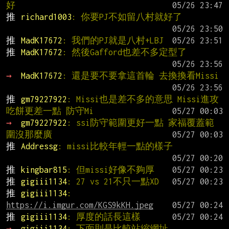
好
推 
richard1003
: 你要PJ不如留八村就好了
推 
MadK17672
: 我們的PJ就是八村+LBJ
推 
MadK17672
: 然後Gafford也差不多定型了
→ 
MadK17672
: 還是要不要拿這首輪 去換換看Missi
推 
gm79227922
: Missi也是差不多的意思 Missi進攻
吃餅更差一點 防守Mi
→ 
gm79227922
: ssi防守範圍更好一點 家福覆蓋範
圍沒那麼廣
推 
Addressg
: missi比較年輕一點的樣子
推 
kingbar815
: 但missi好像不夠厚
推 
gigiii1134
: 27 vs 21不只一點XD
推 
gigiii1134
: 
https://i.imgur.com/KGS9kKH.jpeg
推 
gigiii1134
: 厚度的話長這樣
→ 
gigiii1134
: 下面則是比較站縮網址