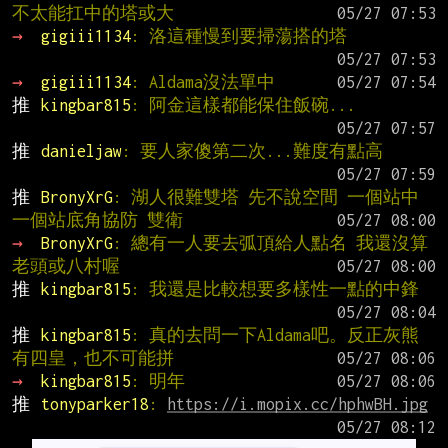
不太能扛中的塔或大
→ 
gigiii1134
: 洛這種慢到要掃蕩搭的塔
→ 
gigiii1134
: Aldama沒法單中
推 
kingbar815
: 阿金這樣都能保住飯碗...
推 
danieljaw
: 要人家傻第二次...難度有點高
推 
BronyXrG
: 湖人很難雙塔 先不說空間 一個站中
一個站底角協防 雙衛
→ 
BronyXrG
: 總有一人要去弧頂給人點名 我還沒算
老頭或八村喔
推 
kingbar815
: 我還是比較想要多樣性一點的中鋒
推 
kingbar815
: 真的去問一下Aldama吧。反正灰熊
有四皇，也不可能拼
→ 
kingbar815
: 明年
推 
tonyparker18
: 
https://i.mopix.cc/hphwBH.jpg