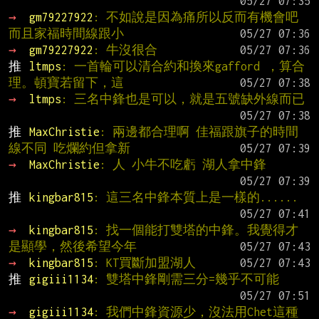
→ 
gm79227922
: 不如說是因為痛所以反而有機會吧 
而且家福時間線跟小
→ 
gm79227922
: 牛沒很合
推 
ltmps
: 一首輪可以清合約和換來gafford ，算合
理。頓寶若留下，這
→ 
ltmps
: 三名中鋒也是可以，就是五號缺外線而已
推 
MaxChristie
: 兩邊都合理啊 佳福跟旗子的時間
線不同 吃爛約但拿新
→ 
MaxChristie
: 人 小牛不吃虧 湖人拿中鋒
推 
kingbar815
: 這三名中鋒本質上是一樣的......
→ 
kingbar815
: 找一個能打雙塔的中鋒。我覺得才
是顯學，然後希望今年
→ 
kingbar815
: KT買斷加盟湖人
推 
gigiii1134
: 雙塔中鋒剛需三分=幾乎不可能
→ 
gigiii1134
: 我們中鋒資源少，沒法用Chet這種