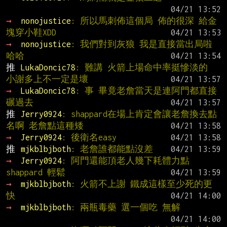
→ 
nonojustice
: 所以馬刺佈這個局 佈的很深 給金
塊穿小鞋XDD
→ 
nonojustice
: 我們對到灰狼 我是直接當出局啦 
哈哈
推 
LukaDoncic78
: 難講 火箭上場命中率挺慘淡的 
小謝多上不一定是壞
→ 
LukaDoncic78
: 事 畢竟老詹當天是連阿門都直接
碾過去
推 
Jerry0924
: shappard在場上肯定會讓老詹換去點
名啊 老詹點這種矮
→ 
Jerry0924
: 後衛名easy
推 
mjkblbjboth
: 老詹誰都能點沒差
→ 
Jerry0924
: 阿門還能頂老人幾下耗體力點
shappard 輕鬆
→ 
mjkblbjboth
: 火箭不上謝 鐵成這樣至少死的更
快
→ 
mjkblbjboth
: 兩瓶毒藥 選一個吃 無解