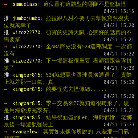
→ 
samuelass
: 這位置有這體型的哪隊不是籃板怪
推 
jumbojumbo
: 拉拉跟八村不要再去幫頓寶然後失
位就萬幸了
推 
wizoz22770
: 頓寶的史詩天賦 心態好的話真的不
需要幫
→ 
wizoz22770
: 全NBA歷史沒有524這種調度 一次都
沒有
推 
wizoz22770
: 下一場籃板很重要 看頓寶跟全隊拼
搶了
推 
kingbar815
: 524就想贏也跟球員溝通過了。實際
上就差那一口氣。真
→ 
kingbar815
: 的要怪先去怪佩總......
→ 
kingbar815
: 季中交易來77就知道很畸形了。硬
是用海爺撐完季賽。
推 
kingbar815
: 結果後面簽的Len、海爺都慘，老鄉
最後一場還勉強硬上
→ 
evangelew
: 其實如果像你所說的 只差那一口氣