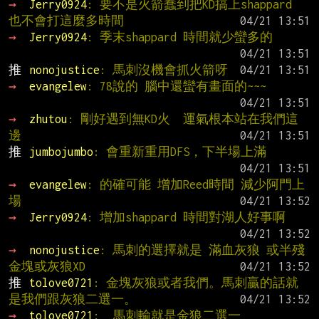
→ 
Jerry0924
: 要不是火箭蠢到把KD搞上shappard 
也不會打這麼多時間
→ 
Jerry0924
: 季末shappard 時間就少蠻多的
推 
nonojustice
: 馬刺沒機會抓火箭呀
→ 
evangelew
: 78說的 腦中還蠻有畫面的~~~
→ 
zhutou
: 剛好遇到無KD火  運氣根本站在我們這
邊
推 
jumbojumbo
: 會重新重用DFS，下半場上滿
→ 
evangelew
: 的確可能 增加Reed時間 減少阿門上
場
→ 
Jerry0924
: 增加shappard 時間對湖人好事啊
→ 
nonojustice
: 馬刺的選擇就是 滿血灰狼 或半殘
金塊或灰狼XD
推 
tolove0721
: 金塊灰狼或者我們。馬刺贏的話就
是我們跟灰狼二選一。
→ 
tolove0721
:  馬刺輸就是金狼二選一