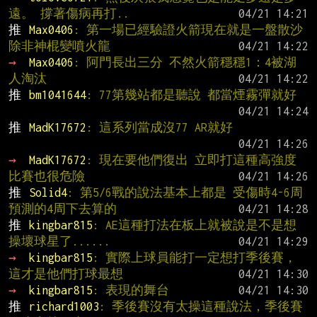
遠。 撐著傷病再打..
推 
Max0406
: 第一場已經驗證火箭現在就是一盤散沙 
除非神棍變噴火龍
→ 
Max0406
: 阿門長出三分 不然火箭穩穩1：4被湖
人淘汰
推 
bm1041644
: 77第幾站都是聽說 都當煙霧彈就好
推 
MadK17672
: 這系列當成沒77 AR就好
→ 
MadK17672
: 現在要他們復出 立即打這種高強度
比賽也很危險
推 
Solid4
: 第5/6戰的說法基本上都是 受傷時4-6周
預測的4周下去算的
推 
kingbar815
: AE這種打法在板上就被說是不是想
操壞球星了......
→ 
kingbar815
: 實際上球員能打一定想打季後賽，
這才是他們打球最想
→ 
kingbar815
: 表現的舞台
推 
richard1003
: 季後賽沒有太操這種說法，季後賽