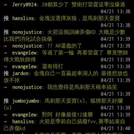
→ 
Jerry0924
: 20都算少了 雙衛打雷霆這季沒爆過
推 
hanslins
: 金塊沒選擇灰狼，是馬刺那天耍寶
推 
nonojustice
: 火箭這個訓練弄傷KD 大概是少數
比我們消化試合搞傷
→ 
nonojustice
: 77 AR還蠢的了
→ 
evangelew
: 等過了第一輪 再看雷霆了 畢竟墮師
傅大戰狄師傅
→ 
evangelew
: 還有得打
推 
jardon
: 金塊自己一直贏超車湖人的 最後想放也
放不掉
→ 
nonojustice
: 我也覺得是馬刺那天根本搞笑
推 
jumbojumbo
: 馬刺那天耍寶(x), 狐狸那天好爛
(o)
→ 
evangelew
: 對阿 好像最後12連勝
→ 
hanslins
: 火箭是季前自己搞廢fvv,賽季結束自
己弄傷kd