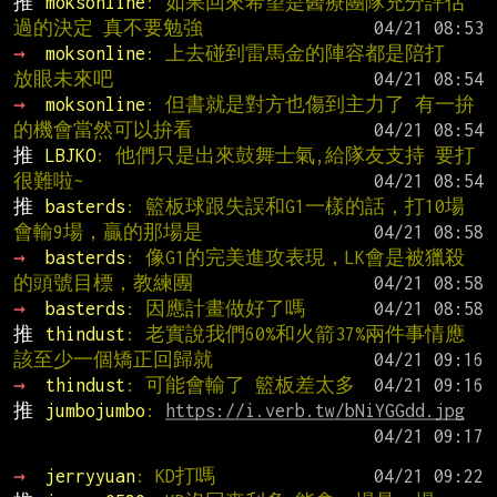
推 
moksonline
: 如果回來希望是醫療團隊充分評估
過的決定 真不要勉強
→ 
moksonline
: 上去碰到雷馬金的陣容都是陪打  
放眼未來吧
→ 
moksonline
: 但書就是對方也傷到主力了 有一拚
的機會當然可以拚看
推 
LBJKO
: 他們只是出來鼓舞士氣,給隊友支持 要打
很難啦~
推 
basterds
: 籃板球跟失誤和G1一樣的話，打10場
會輸9場，贏的那場是
→ 
basterds
: 像G1的完美進攻表現，LK會是被獵殺
的頭號目標，教練團
→ 
basterds
: 因應計畫做好了嗎
推 
thindust
: 老實說我們60%和火箭37%兩件事情應
該至少一個矯正回歸就
→ 
thindust
: 可能會輸了 籃板差太多
推 
jumbojumbo
: 
https://i.verb.tw/bNiYGGdd.jpg
→ 
jerryyuan
: KD打嗎