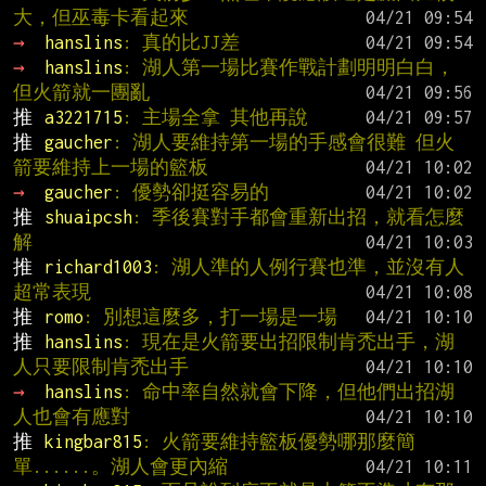
大，但巫毒卡看起來
→ 
hanslins
: 真的比JJ差
→ 
hanslins
: 湖人第一場比賽作戰計劃明明白白，
但火箭就一團亂
推 
a3221715
: 主場全拿 其他再說
推 
gaucher
: 湖人要維持第一場的手感會很難 但火
箭要維持上一場的籃板
→ 
gaucher
: 優勢卻挺容易的
推 
shuaipcsh
: 季後賽對手都會重新出招，就看怎麼
解
推 
richard1003
: 湖人準的人例行賽也準，並沒有人
超常表現
推 
romo
: 別想這麼多，打一場是一場
推 
hanslins
: 現在是火箭要出招限制肯禿出手，湖
人只要限制肯禿出手
→ 
hanslins
: 命中率自然就會下降，但他們出招湖
人也會有應對
推 
kingbar815
: 火箭要維持籃板優勢哪那麼簡
單......。湖人會更內縮