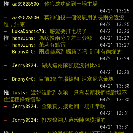
推 
aa89028500
: 你狼成功偷到一場主場
→ 
aa89028500
: 莫神仙投一個沒屁用的長兩分還沒
進，結束
→ 
LukaDoncic78
: 感覺要打七場了
推 
hanslins
: 為啥投兩分？差三分欸
→ 
hanslins
: 茉莉有點雷
→ 
BronyXrG
: 兩邊都累到腦霧了吧 罰球有夠爛的
→ 
Jerry0924
: 湖火這兩隊強度沒得比xd
→ 
BronyXrG
: 目前3個主場被翻 活塞尼克金塊
推 
Justy
: 還好沒對到灰狼，只靠老頭我們絕對坦不
住這種鋒線衝擊
→ 
Jerry0924
: 金狼實力接近翻一場正常啊
→ 
Jerry0924
: 打灰狼湖人這殘陣包橫掃的