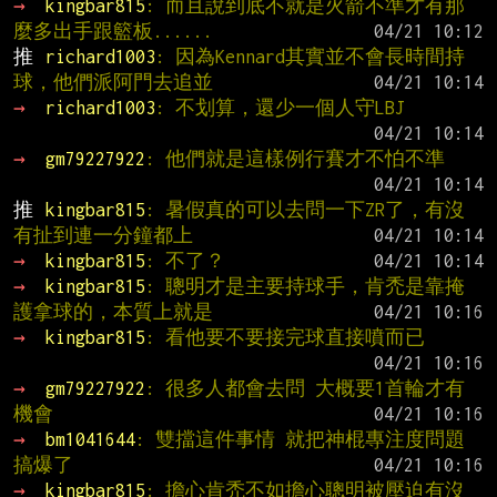
→ 
kingbar815
: 而且說到底不就是火箭不準才有那
麼多出手跟籃板......
推 
richard1003
: 因為Kennard其實並不會長時間持
球，他們派阿門去追並
→ 
richard1003
: 不划算，還少一個人守LBJ
→ 
gm79227922
: 他們就是這樣例行賽才不怕不準
推 
kingbar815
: 暑假真的可以去問一下ZR了，有沒
有扯到連一分鐘都上
→ 
kingbar815
: 不了？
→ 
kingbar815
: 聰明才是主要持球手，肯禿是靠掩
護拿球的，本質上就是
→ 
kingbar815
: 看他要不要接完球直接噴而已
→ 
gm79227922
: 很多人都會去問 大概要1首輪才有
機會
→ 
bm1041644
: 雙擋這件事情 就把神棍專注度問題
搞爆了
→ 
kingbar815
: 擔心肯禿不如擔心聰明被壓迫有沒