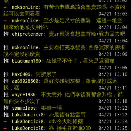
麼
→ 
moksonline
: 有苦命老鷹應該會想賣ZR嗎 不貴的
話可以去問看看
→ 
moksonline
: 至少是足尺寸的側翼  這邊一堆空
檔來給他頭投用怕\
推 
chipretender
: 賣zr應該會想拿首輪+戰力回去吧
推 
moksonline
: 主要看打完季後賽 各路買家的需求 
說不定沒那麼貴
推 
blackman180
: AE幾乎不守了，看來是還很痛
推 
Max0406
: 阿肥累了
推 
aa89028500
: 還好沒碰到灰狼，跟金塊打成這
樣，猛
推 
wayne1986
: 不太意外 他們季後賽都會升檔，都
進西決不少次了
推 
samuelass
: 狼穩一場
推 
LukaDoncic78
: ae最後有點雷阿
→ 
LukaDoncic78
: ddv今天吃錯藥
→ 
LukaDoncic78
: 靠 捲毛在幹嘛XDD