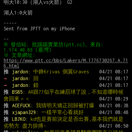
明天10:30（湖人vs火箭） G2

湖人1:0火箭

-----

Sent from JPTT on my iPhone

※ 發信站: 批踢踢實業坊(ptt.cc), 來自: 
※ 文章網址: 
https://www.ptt.cc/bbs/Lakers/M.1776730267.A.71
6.html
推 
jardon
: 中鋒Krivas 側翼Graves
→ 
jardon
: 回
→ 
jardon
: 錯
推 
BS85
: AR跟77似乎在練罰球了說，不知道哪時候
會回來＞＜
推 
ACEFUCK
: 我猜明天矯正回歸被打爆
推 
xjapan329
: 一樣平常心看就好
推 
LBJKO
: kd也是賽前決定是否出賽,基本我們就是
劣勢方 盡力拚搏~