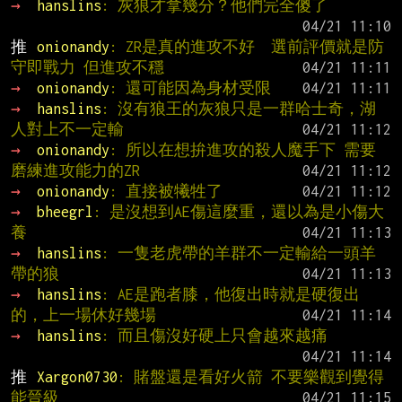
→ 
hanslins
: 灰狼才拿幾分？他們完全傻了
推 
onionandy
: ZR是真的進攻不好  選前評價就是防
守即戰力 但進攻不穩
→ 
onionandy
: 還可能因為身材受限
→ 
hanslins
: 沒有狼王的灰狼只是一群哈士奇，湖
人對上不一定輸
→ 
onionandy
: 所以在想拚進攻的殺人魔手下 需要
磨練進攻能力的ZR
→ 
onionandy
: 直接被犧牲了
→ 
bheegrl
: 是沒想到AE傷這麼重，還以為是小傷大
養
→ 
hanslins
: 一隻老虎帶的羊群不一定輸給一頭羊
帶的狼
→ 
hanslins
: AE是跑者膝，他復出時就是硬復出
的，上一場休好幾場
→ 
hanslins
: 而且傷沒好硬上只會越來越痛
推 
Xargon0730
: 賭盤還是看好火箭 不要樂觀到覺得
能晉級