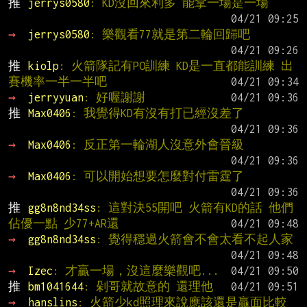
推 
jerrys0580
: KD沒回來利多 能拿一場是一場
→ 
jerrys0580
: 樂觀看77就是第二輪回歸吧
推 
kiolp
: 火箭隊記有PO訓練 KD是一直都能訓練 出
賽機率一半一半吧
→ 
jerryyuan
: 好喔謝謝
推 
Max0406
: 我覺得KD有沒有打已經沒差了
→ 
Max0406
: 反正第一輪湖人沒意外會晉級
→ 
Max0406
: 可以開始想要怎麼對付雷霆了
推 
gg8n8nd34ss
: 這對決55開吧 火箭有KD的話 他們
佔優一點 少77+AR還
→ 
gg8n8nd34ss
: 覺得穩過火箭會不會太看不起人家
→ 
Izec
: 才贏一場，沒這麼樂觀吧...
推 
bm1041644
: 剁哥就故意的 還理他
→ 
hanslins
: 火箭少kd照理來說應該還是贏面比較