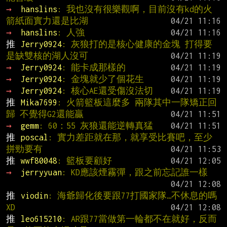
→ 
hanslins
: 我也沒有很樂觀啊，目前沒有kd的火
箭紙面實力還是比湖
→ 
hanslins
: 人強
推 
Jerry0924
: 灰狼打的是核心健康的金塊 打得要
是缺雙核的湖人沒可
→ 
Jerry0924
: 能卡成那樣的
→ 
Jerry0924
: 金塊就少了個花生
→ 
Jerry0924
: 核心AE還受傷沒法切
推 
Mika7699
: 火箭籃板這麼多 兩隊其中一隊矯正回
歸 不覺得G2還能贏
→ 
gemm
: 60：55 灰狼還能逆轉真猛
推 
poscal
: 實力差距就在那，就享受比賽吧，至少
拼勁要有
推 
wwf80048
: 籃板要顧好
→ 
jerryyuan
: KD應該煙霧彈，跟之前忘記誰一樣
推 
viodin
: 海爺歸化後要跟77打國家隊…不休息的嗎
XD
推 
leo615210
: AR跟77當做第一輪都不在就好，反而