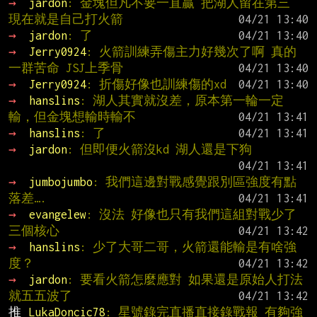
→ 
jardon
: 金塊但凡不要一直贏 把湖人留在第三 
現在就是自己打火箭
→ 
jardon
: 了
→ 
Jerry0924
: 火箭訓練弄傷主力好幾次了啊 真的
一群苦命 JSJ上季骨
→ 
Jerry0924
: 折傷好像也訓練傷的xd
→ 
hanslins
: 湖人其實就沒差，原本第一輪一定
輸，但金塊想輸時輸不
→ 
hanslins
: 了
→ 
jardon
: 但即便火箭沒kd 湖人還是下狗
→ 
jumbojumbo
: 我們這邊對戰感覺跟別區強度有點
落差….
→ 
evangelew
: 沒法 好像也只有我們這組對戰少了
三個核心
→ 
hanslins
: 少了大哥二哥，火箭還能輸是有啥強
度？
→ 
jardon
: 要看火箭怎麼應對 如果還是原始人打法
就五五波了
推 
LukaDoncic78
: 星號錄完直播直接錄戰報 有夠強