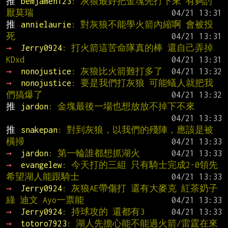
推 
bemjamen123
: 灰狼最好把金塊先打下來 有夠討
厭莫瑞
推 
annielaurie
: 對灰狼不能學火箭內縮啊 會被投
死
→ 
Jerry0924
: 打火箭這苦命隊真的棒 還自己弄掉
KDxd
→ 
nonojustice
: 灰狼比火箭難打多了
→ 
nonojustice
: 要是我們打灰狼 可能蟻人就把我
們搞爆了
推 
jardon
: 金塊最後一場也想放放不掉下不來
推 
snakepan
: 對到灰狼，以我們的殘陣，應該是被
橫掃
→ 
jardon
: 第一輪誰都想抓湖火
→ 
evangelew
: 今天打的三組 只有騎士完成2-0領先 
希望湖人能跟騎士
→ 
Jerry0924
: 灰狼AE帶傷打 還有大麥克 紅茶奶子
綠 迪文 Ayo一票能
→ 
Jerry0924
: 持球攻的 還都有3
→ 
totoro7923
: 湖人先擔心能不能過火箭/雷霆在來