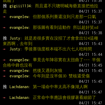
就罷了
推 
gigiii1134
: 而且還不只聰明喊海爺直接把他拉
走
→ 
evangelew
: 但那個系列賽還沒到只差那一口氣
→ 
evangelew
: 那張圖有看到這動作 所以超好笑xd
推 
Justy
: 就是差很多實在沒招了才會拿出524這種
東西啊，去年到
→ 
Justy
: 季後賽強度根本端不出六七人吃時間
→ 
evangelew
: 畢竟去年陣容實在太扭曲了~~~ 半個
合格中鋒也沒有
→ 
evangelew
: 然後又遇到灰狼
→ 
evangelew
: 今年則是沒半個3D 雙核還受傷
推 
Lachdanan
: 第一場命中率太高不像湖人啊
→ 
Lachdanan
: 正常命中率應該會很膠著看細節了