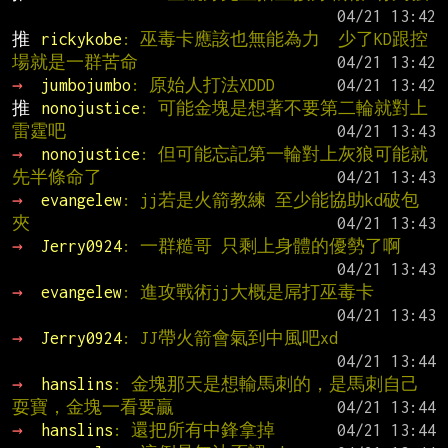
推 
rickykobe
: 巫毒卡應該也無能為力  少了KD跟控
場就是一群苦命
→ 
jumbojumbo
: 原始人打法XDDD
推 
nonojustice
: 可能金塊是想著不要第二輪就對上
雷霆吧
→ 
nonojustice
: 但可能忘記第一輪對上灰狼可能就
先半條命了
→ 
evangelew
: jj若是火箭教練 至少能協助kd破包
夾
→ 
Jerry0924
: 一群糙哥 只剩上身體的優勢了啊
→ 
evangelew
: 進攻戰術jj大概是屌打巫毒卡
→ 
Jerry0924
: JJ帶火箭會氣到中風吧xd
→ 
hanslins
: 金塊那天是想輸馬刺的，是馬刺自己
耍寶，金塊一看要贏
→ 
hanslins
: 還把所有中鋒拿掉