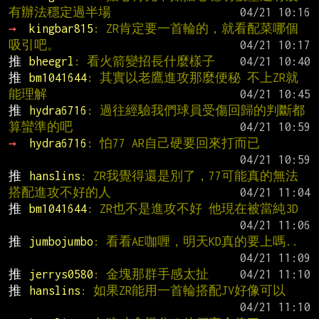
有辦法穩定過半場
→ 
kingbar815
: ZR肯定要一首輪的，就看配菜哪個
吸引吧。
推 
bheegrl
: 看火箭變招長什麼樣子
推 
bm1041644
: 其實以老鷹進攻那麼便秘 不上ZR就
能理解
推 
hydra6716
: 過往經驗我們球員受傷回歸的判斷都
算蠻準的吧
→ 
hydra6716
: 怕77 AR自己硬要回來打而已
推 
hanslins
: ZR我覺得還是別了，77可能真的無法
搭配進攻不好的人
推 
bm1041644
: ZR也不是進攻不好 他現在被當純3D
推 
jumbojumbo
: 看看AE咖喱，明天KD真的要上嗎..
推 
jerrys0580
: 金塊那群手感太扯
推 
hanslins
: 如果ZR能用一首輪搭配JV好像可以