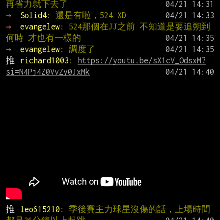
再省力就下去了
→ 
Solid4
: 還是有啦，524 XD
→ 
evangelew
: 524那個在JJ之前 不知道是要追朔到
何時 才也有一樣的
→ 
evangelew
: 調度了
推 
richard1003
: 
https://youtu.be/sX1cV_OdsxM?
si=N4Pj4Z0VvZy0JxMk
推 
leo615210
: 季後賽主力球星沒傷的話，上場時間