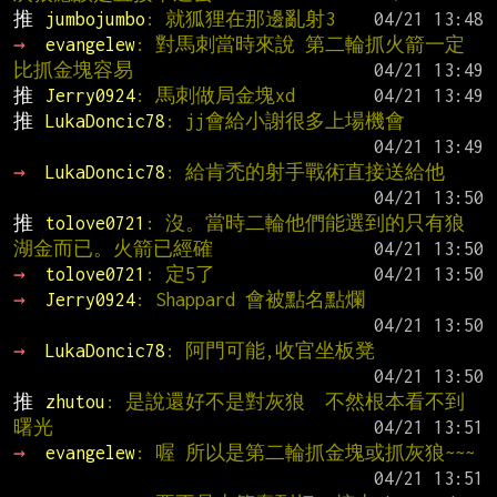
推 
jumbojumbo
: 就狐狸在那邊亂射3
→ 
evangelew
: 對馬刺當時來說 第二輪抓火箭一定
比抓金塊容易
推 
Jerry0924
: 馬刺做局金塊xd
推 
LukaDoncic78
: jj會給小謝很多上場機會
→ 
LukaDoncic78
: 給肯禿的射手戰術直接送給他
推 
tolove0721
: 沒。當時二輪他們能選到的只有狼
湖金而已。火箭已經確
→ 
tolove0721
: 定5了
→ 
Jerry0924
: Shappard 會被點名點爛
→ 
LukaDoncic78
: 阿門可能,收官坐板凳
推 
zhutou
: 是說還好不是對灰狼  不然根本看不到
曙光
→ 
evangelew
: 喔 所以是第二輪抓金塊或抓灰狼~~~