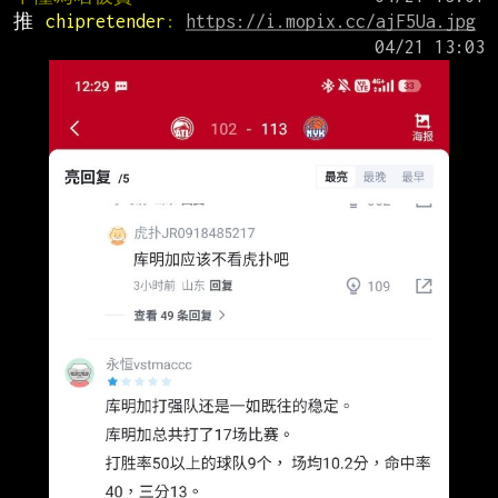
推 
chipretender
: 
https://i.mopix.cc/ajF5Ua.jpg