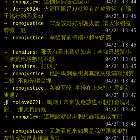
→ 
evangelew
: 這倒是無法否認xd
→ 
Jerry0924
: 火箭問題是JJ就算有進攻戰術 有腦
子執行的不多xd
→ 
nonojustice
: JJ應該好好謝謝火箭 讓大家稍微
釋懷一點
→ 
nonojustice
: 季後賽前搞傷77和AR的痛
→ 
hanslins
: 那天有看比賽就知道，金塊只想幫小
丑湊夠出場數就不想
→ 
hanslins
: 打球了
→ 
nonojustice
: 也許馬刺是想與其讓灰狼滿寫到第
二輪 不如先讓金塊
→ 
nonojustice
: 灰狼互咬 半殘在上來打? 馬刺計
畫通?
推 
tolove0721
: 馬刺正常來說應該也不想打金塊才
對。 那天真的就….
→ 
evangelew
: 這應該就是馬刺想贏沒贏成而已
→ 
nonojustice
: 因為看起來如果是我們跟灰狼打 
灰狼應該是直接車過去