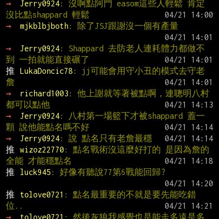
→ 
Jerry0924
: 沒啊點阿門 easom這些人輕鬆 肯定
沒比點shappard 輕鬆
→ 
mjkblbjboth
: 除了JSJ跟謝沒一個有產量
→ 
Jerry0924
: Shappard 去防老人連耗體力都做不
到 一拍就能直接碾了
推 
LukaDoncic78
: jj可能會用守小丑的模式去守老
詹
→ 
richard1003
: 他上謝就等著被點啊，連聰明八村
都可以點他
→ 
Jerry0924
: 八村第一場籃下才被shappard 蓋一
顆 說他能點名嗎不好
→ 
Jerry0924
: 說 點名只有老詹最穩
推 
wizoz22770
: 點名戰術沒這麼好打的 是因為詹的
全能 才能穩點名
推 
luck945
: 好像有聽說77第6戰能回歸?
推 
tolove0721
: 點名最重要的不就是要先能吃錯
位..
→ 
tolove0721
: 然後灰狼我感覺也是能走多遠是多