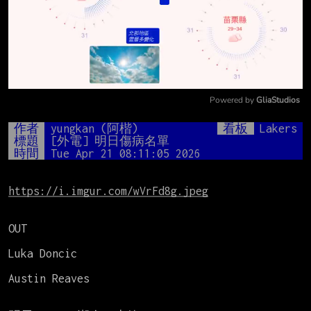
Powered by 
GliaStudios
Mute
作者
yungkan (阿楷)
看板
Lakers
標題
[外電] 明日傷病名單
時間
Tue Apr 21 08:11:05 2026
https://i.imgur.com/wVrFd8g.jpeg
OUT

Luka Doncic

Austin Reaves
