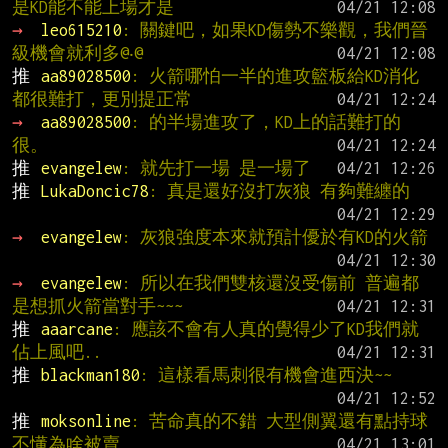
是KD能不能上場才是
→ 
leo615210
: 關鍵吧，如果KD傷勢不樂觀，我們晉
級機會就利多@‧@
推 
aa89028500
: 火箭哪怕一半的進攻籃板給KD消化
都很難打，更別提正常
→ 
aa89028500
: 的半場進攻了，KD上的話難打的
很。
推 
evangelew
: 就先打一場 是一場了
推 
LukaDoncic78
: 真是還好沒打灰狼 有夠難纏的
→ 
evangelew
: 灰狼強度本來就預計優於有KD的火箭
→ 
evangelew
: 所以在我們雙核還沒受傷前 普遍都
是想抓火箭當對手~~~
推 
aaarcane
: 應該不會有人真的覺得少了KD我們就
佔上風吧..
推 
blackman180
: 這樣看馬刺很有機會進西決~~
推 
moksonline
: 苦命真的不錯 大型側翼還有點持球 
不懂為啥被賣