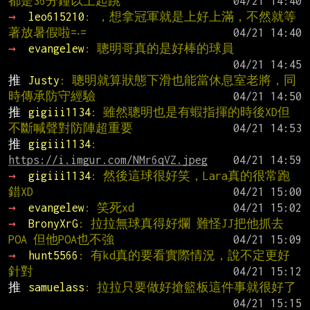
都是36分鐘以上起跳
→ 
leo615210
: ，想拿冠軍就是上好上滿，不然就等
著放暑假啦=‧=
→ 
evangelew
: 聰明哥真的是好棒的球員
推 
Justy
: 聰明就算狀態下滑也能當休息室老將，同
時傳承防守經驗
推 
gigiii1134
: 雖然聰明也是有蝦指揮的時後XD但
不斷喊聲對防陣超重要
推 
gigiii1134
: 
https://i.imgur.com/NMr6qVZ.jpeg
→ 
gigiii1134
: 然後這球很好笑，Lara真的很常跑
錯XD
→ 
evangelew
: 笑死xd
→ 
BronyXrG
: 拉拉無球真得好爛 難怪JJ把他抓去
POA 但他POA也不強
→ 
hunt5566
: 有kd真的要看實際情況，說不定更好
針對
推 
samuelass
: 拉拉只要做好搶籃板這件事就很好了