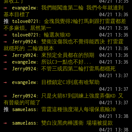
算收工了
→ 
evangelew
: 我們能闖進第二輪 我們今年就達到
基本目標了
推 
tolove0721
: 金塊我覺得2輪打馬刺跟打雷霆都差
不多麻煩。居然第一
→ 
tolove0721
: 輪選灰狼XD
→ 
Jerry0924
: 雙衛沒傷我也不覺得能西決 打雷霆
就穩死的 二輪遊就本
→ 
Jerry0924
: 來預定全員都在的預期
→ 
evangelew
: 所以C3一點也不好...
→ 
Jerry0924
: 不管三或四第二輪打雷馬都穩死
→ 
evangelew
: 目標鎖定C3到底有啥幫助
→ 
Jerry0924
: 只是火箭87到訓練上強度弄傷KD 又
有晉級的可能了
推 
samuelass
: 雷霆這種強度湖人每場保底輸20
→ 
samuelass
: 雙白沒黑肉棒護衛 場場被提款