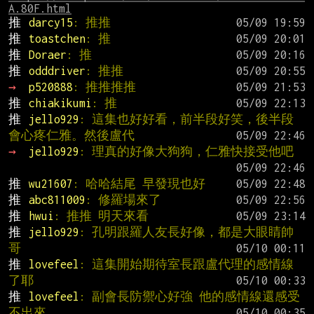
A.80F.html
推 
darcy15
: 推推
推 
toastchen
: 推
推 
Doraer
: 推
推 
odddriver
: 推推
→ 
p520888
: 推推推推
推 
chiakikumi
: 推
推 
jello929
: 這集也好好看，前半段好笑，後半段
會心疼仁雅。然後盧代
→ 
jello929
: 理真的好像大狗狗，仁雅快接受他吧
推 
wu21607
: 哈哈結尾 早發現也好
推 
abc811009
: 修羅場來了
推 
hwui
: 推推 明天來看
推 
jello929
: 孔明跟羅人友長好像，都是大眼睛帥
哥
推 
lovefeel
: 這集開始期待室長跟盧代理的感情線
了耶
推 
lovefeel
: 副會長防禦心好強 他的感情線還感受
不出來