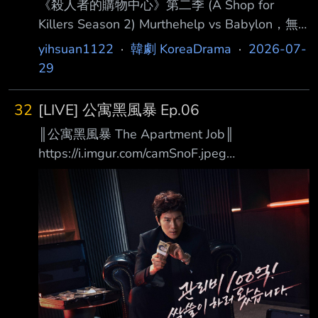
《殺人者的購物中心》第二季 (A Shop for
Killers Season 2) Murthehelp vs Babylon，無
法避免的戰爭一觸即發
yihsuan1122
·
韓劇 KoreaDrama
·
2026-07-
https://imgur.com/7InwBoj 完成「協助殺人」交
29
接手續成為新任老闆的智安，與成功生還歸來的
叔叔進灣。 面對來自巴比倫國際勢力的更大威
32
[LIVE] 公寓黑風暴 Ep.06
脅，兩人正式攜手展開反擊。 7 月 22 日起，每
║公寓黑風暴 The Apartment Job║
週三 15:00 於 Disney+ 更新兩集，全劇共八
https://i.imgur.com/camSnoF.jpeg
集。
https://i.imgur.com/vDSk8wm.jpeg 100億的管
─────────────────────────────
理費我要全部拿走！ 你每個月所繳納的管理
────────── 導 演
費，真的有用在對的地方嗎？ 在韓國有一半以
上的人民住在公寓大廈，而我們每個月收到的管
理費帳單上唯一看得懂的， 大概只有「合計金
額」那一欄。 清潔費？委託管理費？還有連名
稱都讓人一頭霧水的「長期修繕準備金」？
「反正才幾萬元而已，有什麼關係。」 在我們