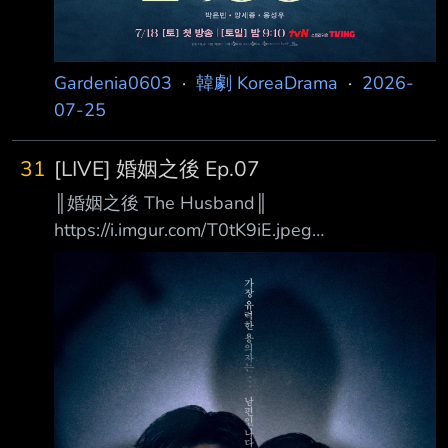
Gardenia0603
·
韓劇 KoreaDrama
·
2026-
07-25
31
[LIVE] 婚姻之後 Ep.07
║婚姻之後 The Husband║
https://i.imgur.com/T0tK9iE.jpeg
https://i.imgur.com/yZrki9o.jpeg 最大的嫌疑人…
竟然是身為丈夫的我 你的妻子之所以會身處那
樣的險境… 都是因為你 你是否曾經期望過，假如
自己的另一半消失就好了？ 有這麼一對夫妻，
彼此曾是對方最深愛的人，卻在某個瞬間忽然變
成最難以忍受的陌生人。 在令人窒息的沉默與
寂靜中，腦海裡不禁浮現一個可怕的念頭──如
果她消失的話…… 沒想到，那個一閃而過的想法