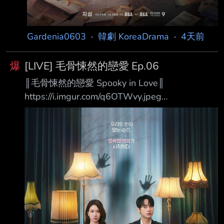
Gardenia0603
·
韓劇 KoreaDrama
·
4天前
爆
[LIVE] 毛骨悚然的戀愛 Ep.06
║毛骨悚然的戀愛 Spooky in Love║
https://i.imgur.com/q6OTWvy.jpeg
https://i.imgur.com/59BIcwe.jpeg 當我們的手觸
碰到彼此的那一刻起，一場毛骨悚然的戀愛揭開
序幕 ❶.甜蜜愛情羅曼史與驚悚靈異題材的結合！
故事講述一名擁有看見鬼魂能力的絕美財閥繼承
人千汝利， 和一名極度懼怕鬼魂的熱血檢察官馬
剛旭，這對看似處於光譜兩端、絕對合不來的男
女， 在一次因緣際會下偶然相遇，甚至開始共享
那令人畏懼的超自然現象！ 在這樣的過程中，兩
人逐漸墜入