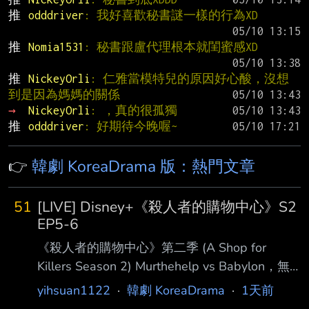
推 
odddriver
: 我好喜歡秘書謎一樣的行為XD
推 
Nomia1531
: 秘書跟盧代理根本就閨蜜感XD
推 
NickeyOrli
: 仁雅當模特兒的原因好心酸，沒想
到是因為媽媽的關係
→ 
NickeyOrli
: ，真的很孤獨
推 
odddriver
: 好期待今晚喔~
👉
韓劇 KoreaDrama 版：熱門文章
51
[LIVE] Disney+《殺人者的購物中心》S2
EP5-6
《殺人者的購物中心》第二季 (A Shop for
Killers Season 2) Murthehelp vs Babylon，無
法避免的戰爭一觸即發
yihsuan1122
·
韓劇 KoreaDrama
·
1天前
https://imgur.com/7InwBoj 完成「協助殺人」交