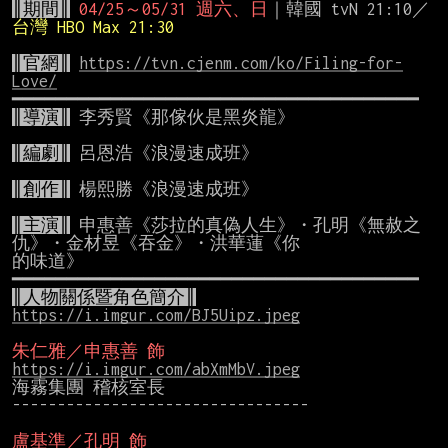
║期間║
04/25～05/31 週六、日
｜韓國 tvN 21:10／
台灣 HBO Max 21:30
║官網║
https://tvn.cjenm.com/ko/Filing-for-
Love/
║導演║
 李秀賢《那傢伙是黑炎龍》

║編劇║
 呂恩浩《浪漫速成班》

║創作║
 楊熙勝《浪漫速成班》

║主演║
 申惠善《莎拉的真偽人生》・孔明《無赦之
仇》・金材昱《吞金》・洪華蓮《你

的味道》

║人物關係暨角色簡介║
https://i.imgur.com/BJ5Uipz.jpeg
朱仁雅／申惠善 飾
https://i.imgur.com/abXmMbV.jpeg
海霧集團 稽核室長

---------------------------------

盧基準／孔明 飾