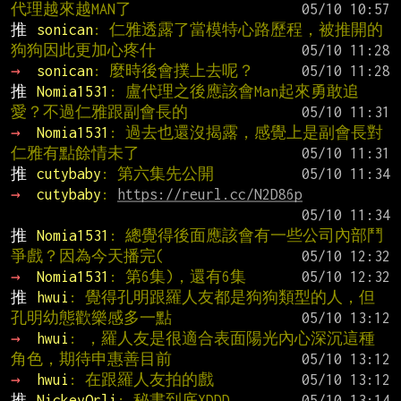
代理越來越MAN了
推 
sonican
: 仁雅透露了當模特心路歷程，被推開的
狗狗因此更加心疼什
→ 
sonican
: 麼時後會撲上去呢？
推 
Nomia1531
: 盧代理之後應該會Man起來勇敢追
愛？不過仁雅跟副會長的
→ 
Nomia1531
: 過去也還沒揭露，感覺上是副會長對
仁雅有點餘情未了
推 
cutybaby
: 第六集先公開
→ 
cutybaby
: 
https://reurl.cc/N2D86p
推 
Nomia1531
: 總覺得後面應該會有一些公司內部鬥
爭戲？因為今天播完(
→ 
Nomia1531
: 第6集)，還有6集
推 
hwui
: 覺得孔明跟羅人友都是狗狗類型的人，但
孔明幼態歡樂感多一點
→ 
hwui
: ，羅人友是很適合表面陽光內心深沉這種
角色，期待申惠善目前
→ 
hwui
: 在跟羅人友拍的戲
推 
NickeyOrli
: 秘書到底XDDD