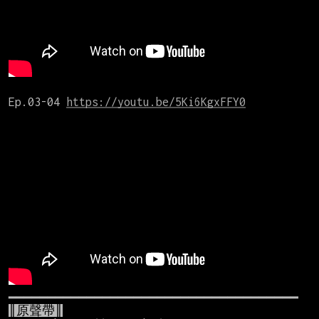
Ep.03-04 
https://youtu.be/5Ki6KgxFFY0
║原聲帶║