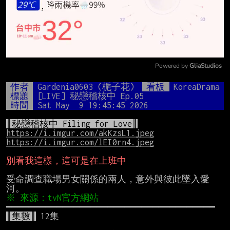
Powered by 
GliaStudios
Mute
作者
Gardenia0603 (梔子花)
看板
KoreaDrama
標題
[LIVE] 秘戀稽核中 Ep.05
時間
Sat May  9 19:45:45 2026
║秘戀稽核中 Filing for Love║
https://i.imgur.com/akKzsL1.jpeg
https://i.imgur.com/lEI0rn4.jpeg
別看我這樣，這可是在上班中
受命調查職場男女關係的兩人，意外與彼此墜入愛
║集數║
 12集
