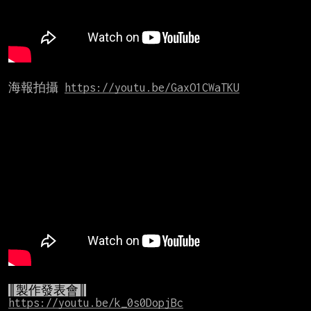
海報拍攝 
https://youtu.be/GaxO1CWaTKU
║製作發表會║
https://youtu.be/k_0s0DopjBc