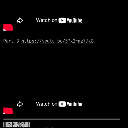
Part.3 
https://youtu.be/5Px2rmz7JxQ
║本回預告║