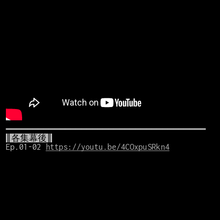
║各集幕後║
Ep.01-02 
https://youtu.be/4COxpuSRkn4