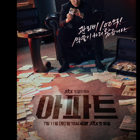
上的人民住在公寓大廈，而我們每個月收到的管
理費帳單上唯一看得懂的， 大概只有「合計金
額」那一欄。 清潔費？委託管理費？還有連名
稱都讓人一頭霧水的「長期修繕準備金」？
「反正才幾萬元而已，有什麼關係。」 在我們
習以為常、從不過問的冷漠