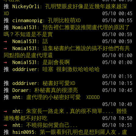
推 
NickeyOrli
: 孔明雙眼皮好像是近幾年越來越深 
XD
推 
cinnamonpig
: 孔明比較萌XD
推 
Nomia1531
: 預告裡仁雅要說推開盧代理的原因了
嗎？不知道是不是實
→ 
Nomia1531
: 話
→ 
Nomia1531
: 這集秘書約仁雅說的搞不好他們有共
同點指的是盧代理還
→ 
Nomia1531
: 是副會長啊
推 
odddriver
: 哇塞 很刺激欸哈哈哈哈
推 
odddriver
: 秘書好可愛XD
推 
Doraer
: 朴秘書真的很漂亮
推 
nht
: 盧代理的小秘密好可愛  XDDDD
→ 
nht
: 朱室長一路走來，真的很不簡單.... 難怪
連晚餐都不好好吃
→ 
nht
: 不曉得如何愛自己...
推 
hsin0095
: 第一眼看到孔明也是想到羅人友，盧