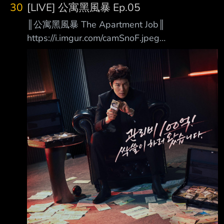
30
[LIVE] 公寓黑風暴 Ep.05
║公寓黑風暴 The Apartment Job║
https://i.imgur.com/camSnoF.jpeg
https://i.imgur.com/vDSk8wm.jpeg 100億的管
理費我要全部拿走！ 你每個月所繳納的管理
費，真的有用在對的地方嗎？ 在韓國有一半以
上的人民住在公寓大廈，而我們每個月收到的管
理費帳單上唯一看得懂的， 大概只有「合計金
額」那一欄。 清潔費？委託管理費？還有連名
稱都讓人一頭霧水的「長期修繕準備金」？
「反正才幾萬元而已，有什麼關係。」 在我們
習以為常、從不過問的冷漠