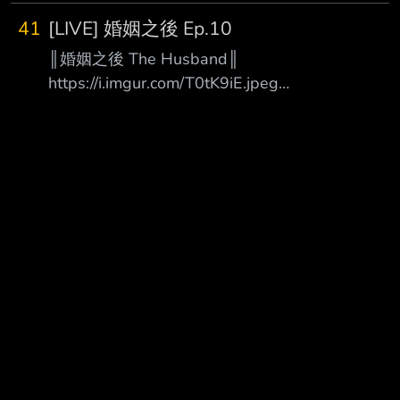
接手續成為新任老闆的智安，與成功生還歸來的
41
[LIVE] 婚姻之後 Ep.10
叔叔進灣。 面對來自巴比倫國際勢力的更大威
║婚姻之後 The Husband║
脅，兩人正式攜手展開反擊。 7 月 22 日起，每
https://i.imgur.com/T0tK9iE.jpeg
週三 15:00 於 Disney+ 更新兩集，全劇共八
https://i.imgur.com/yZrki9o.jpeg 最大的嫌疑人…
集。
竟然是身為丈夫的我 你的妻子之所以會身處那樣
─────────────────────────────
的險境… 都是因為你 你是否曾經期望過，假如自
────────── 導 演
己的另一半消失就好了？ 有這麼一對夫妻，彼此
曾是對方最深愛的人，卻在某個瞬間忽然變成最
難以忍受的陌生人。 在令人窒息的沉默與寂靜
中，腦海裡不禁浮現一個可怕的念頭──如果她消
失的話…… 沒想到，那個一閃而過的想法竟化成了
現實。 起因居然