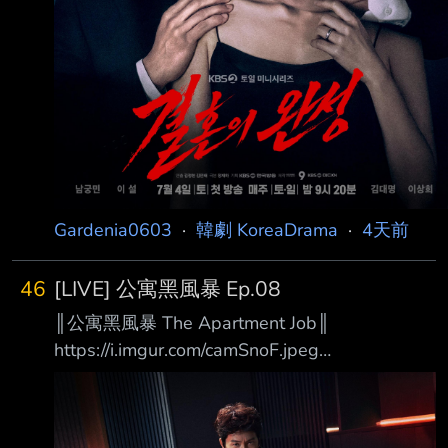
Gardenia0603
·
韓劇 KoreaDrama
·
4天前
46
[LIVE] 公寓黑風暴 Ep.08
║公寓黑風暴 The Apartment Job║
https://i.imgur.com/camSnoF.jpeg
https://i.imgur.com/vDSk8wm.jpeg 100億的管
理費我要全部拿走！ 你每個月所繳納的管理
費，真的有用在對的地方嗎？ 在韓國有一半以