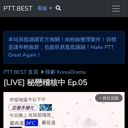
PTT.BEST
看板
本站與批踢踢官方無關！由粉絲整理製作！目標
是讓年輕族群，也能容易逛批踢踢！Make PTT
Great Again！
PTT.BEST 首頁
韓劇 KoreaDrama
[LIVE] 秘戀稽核中 Ep.05
前往頁面
arrow_forward_ios