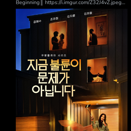
Beginning║ https://i.imgur.com/Z32J4vZ.jpeg
https://i.imgur.com/41tpMHT.jpeg 一對以幸福
家庭形象走紅的人氣網紅夫妻，與一對正進行離
婚訴訟的鄰居醫師夫妻， 因一個比外遇更有過
之而無不及的驚人秘密交織在一起，進而捲入一
連串失控的連鎖事件。
━━━━━━━━━━━━━━━━━━━━━
━━━━━━━━━━━━━━━━ ║集數║ 8
集 ║期間║ 07/31～09/04 週