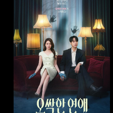
碰到彼此的那一刻起，一場毛骨悚然的戀愛揭開
序幕 ❶.甜蜜愛情羅曼史與驚悚靈異題材的結
合！ 故事講述一名擁有看見鬼魂能力的絕美財
閥繼承人千汝利， 和一名極度懼怕鬼魂的熱血
檢察官馬剛旭，這對看似處於光譜兩端、絕對合
不來的男女， 在一次因緣際會下偶然相遇，甚
至開始共享那令人畏懼的超自然現象！ 在這樣
的過程中，兩人逐漸墜入