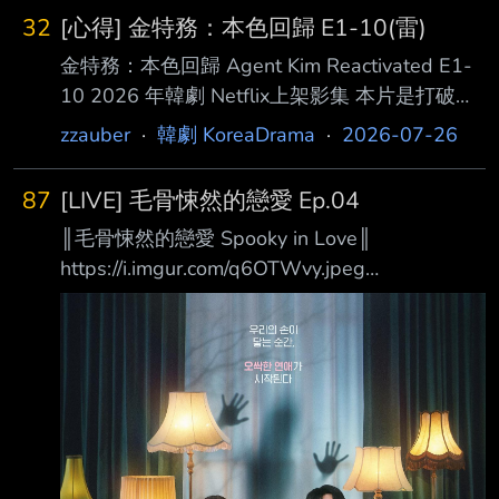
32
[心得] 金特務：本色回歸 E1-10(雷)
金特務：本色回歸 Agent Kim Reactivated E1-
10 2026 年韓劇 Netflix上架影集 本片是打破串
流時代低迷收視的「電視台奇蹟」的戲劇作品。
zzauber
·
韓劇 KoreaDrama
·
2026-07-26
在如今「不用按時收看」的 串流平台盛行之
下，韓國無線與有線電視台的韓劇大部份長年收
87
[LIVE] 毛骨悚然的戀愛 Ep.04
視率僅維持在個位數，能 順利破 10 的作品屈指
║毛骨悚然的戀愛 Spooky in Love║
可數，且多半是靠口碑堆疊、直到接近完結篇才
https://i.imgur.com/q6OTWvy.jpeg
開始突破 10% 或 15%。然而，《金特務：本色
https://i.imgur.com/59BIcwe.jpeg 當我們的手觸
回歸》卻成了近年韓劇市場的奇蹟——它是極少
碰到彼此的那一刻起，一場毛骨悚然的戀愛揭開
數在前兩集 開播就以驚人速度衝破雙位數、隨
序幕 ❶.甜蜜愛情羅曼史與驚悚靈異題材的結
後一路飆升至 20%以上的現象級神
合！ 故事講述一名擁有看見鬼魂能力的絕美財
閥繼承人千汝利， 和一名極度懼怕鬼魂的熱血
檢察官馬剛旭，這對看似處於光譜兩端、絕對合
不來的男女， 在一次因緣際會下偶然相遇，甚