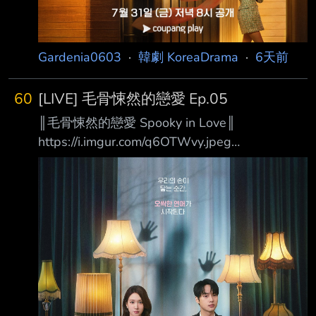
Gardenia0603
·
韓劇 KoreaDrama
·
6天前
60
[LIVE] 毛骨悚然的戀愛 Ep.05
║毛骨悚然的戀愛 Spooky in Love║
https://i.imgur.com/q6OTWvy.jpeg
https://i.imgur.com/59BIcwe.jpeg 當我們的手觸
碰到彼此的那一刻起，一場毛骨悚然的戀愛揭開
序幕 ❶.甜蜜愛情羅曼史與驚悚靈異題材的結
合！ 故事講述一名擁有看見鬼魂能力的絕美財
閥繼承人千汝利， 和一名極度懼怕鬼魂的熱血
檢察官馬剛旭，這對看似處於光譜兩端、絕對合
不來的男女， 在一次因緣際會下偶然相遇，甚
至開始共享那令人畏懼的超自然現象！ 在這樣
的過程中，兩人逐漸墜入