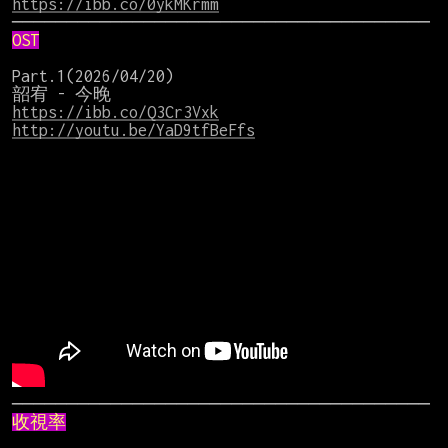
https://ibb.co/0ykMKrmm
OST
Part.1(2026/04/20)

https://ibb.co/Q3Cr3Vxk
http://youtu.be/YaD9tfBeFfs
收視率