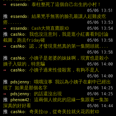
→ 
essendo
: 泰柱整死了這個自己出生的小村！
推 
essendo
: 結果兇手無害的臉孔最讓人起雞皮疙
瘩......
→ 
essendo
: Cash大簡直鷹眼XD
推 
cashko
: 我也沒注意到，我是逛小紅書看到討論
截圖，跑去friday確
→ 
cashko
: 認，才發現竟然真的第一集開頭就....
推 
cashko
: 小姨子是老婆的妹妹啊，現實也是殺小
姨子入獄的，特意騙
→ 
cashko
: 小姨子過來性侵殺害，有夠不是人
推 
pdsjenny
: 哦哦沒事 我以為小姨子在劇中已經出
現了 如果是那個名字
→ 
pdsjenny
: 的話還沒出現
推 
phenom42
: 這兩個人彼此的惡緣一集跟著一集加
深真的好好看
推 
cashko
: 奇美拉cp，從奇美拉就火花四射XD