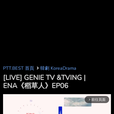
PTT.BEST 首頁
韓劇 KoreaDrama
[LIVE] GENIE TV &TVING |
ENA《稻草人》EP06
前往頁面
arrow_forward_ios