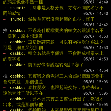
的態度也像不熟一樣
→ 
shumei
: ，除非是人格分裂，才有不同的名字不
同的感情
→ 
shumei
: 然後為何都沒問起範的血型，怪了
推 
cashko
: 不過為什麼檔案夾的韓文名跟漢字名不
一樣啊，原本想說難
→ 
cashko
: 道是翻譯問題，可以有兩種漢字寫法？
可是上網查又說那個
→ 
cashko
: 韓文名就是李俑遇，不會翻成檔案夾上
的漢字名
→ 
cashko
: 前面好像有說起範B型？忘了
推 
cashko
: 其實我之前覺得三人合照那個新郎會不
會有問題，那個也是
→ 
cashko
: 泰柱朋友，也跟起範交好，泰柱去時，
說他鬧肚子所以不在
→ 
cashko
: ，會不會其實是去處理什麼了，然後才
出來。或是那個幫他
→ 
cashko
: 們拍照的，本來是覺得真兇應該是已出