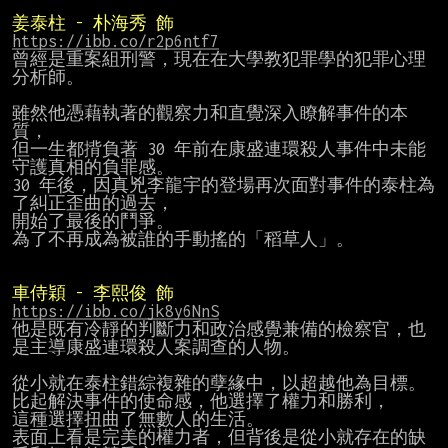
姜泰柱 - 朴海秀 飾
https://ibb.co/r2p6ntf7
曾經是重案組刑警，現在在大學教犯罪學的犯罪心理
分析師。

雖然他憑藉執著的觀察力和直覺深入瞭解事件的本
質，

但一生都揹負著 30 年前在康盛連環殺人事件中未能
守護真相的負罪感。

30 年後，因真兇李龍宇的登場再次面對事件的泰柱為
了糾正歪曲的過去，

開始了最後的鬥爭。

為了不再成為被誰的手動搖的「稻草人」。

車侍穎 - 李熙俊 飾
https://ibb.co/jk8y6NnS
他是既有冷靜的判斷力和政治感覺兼備的檢察官，也
是主導康盛連環殺人案調查的人物。

從小就在泰柱錯綜複雜的孽緣中，以超越他為目標。

比起解決事件的使命感，他選擇了權力和勝利，

這種選擇扭曲了無數人的生活。

表面上看是完美的權力者，但背後是從小就存在的缺