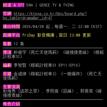
頻道 & OTT
 ENA | GENIE TV & TVING

官網
https://ktena.co.kr/bbs/board.php?
bo_table=drama&wr_id=47
播出時間
 2026/04/20 起，每週一、二 22:00 (KST)

跟播平台
friDay 影音獨播，當日 23:00 更新
集數
 12 集

導演
 朴俊宇《死亡天使瑪莉》《碰撞搜查線》《模範
計程車S1》

編劇
 李智賢《模範計程車S1 EP11-EP16》

音樂
 金成律《模範計程車3》《一吻爆炸》《死亡天
使瑪莉》

主要演員
朴海秀《認罪之罪》、李熙俊《惡緣》、郭善英《碰
撞搜查線》

角色介紹