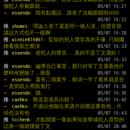
個犯人有戴眼鏡...
→ 
essendo
: 我有點廢話、誰老了沒戴眼鏡啦XDDD
推 
shumei
: 理論上老了還是同一個人演，但聲音跟
講話方式也不一樣啊
推 
winnie816061
: 監獄的犯人聲音真的不像 只能繼
續看後面怎麼演
推 
essendo
: 老犯人的聲音...真的不是丁文晟欸！
推 
essendo
: 編導自己暴雷，那只好等丁文晟看他什
麼時候變臉了，後面
→ 
essendo
: 還有二個案件，都演一半了看來就是在
一直抓錯人裡面鬼打
→ 
essendo
: 牆。
推 
cashko
: 難道是道具出錯？
→ 
cashko
: 不過以他咖位來講片頭應該要有他，片
頭也沒有他
推 
tcchenk
: 才點開第一集如果知道華城犯人原型的
話第一個就懷疑丁文