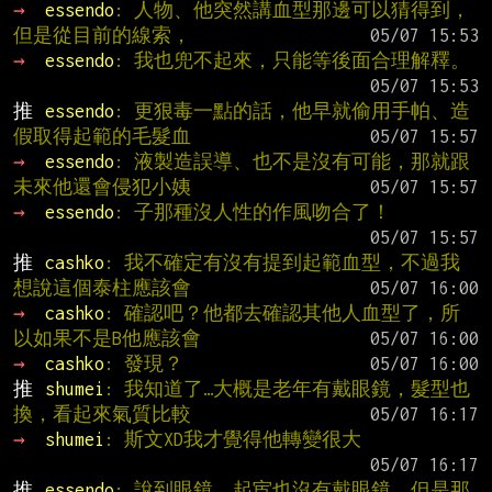
→ 
essendo
: 人物、他突然講血型那邊可以猜得到，
但是從目前的線索，
→ 
essendo
: 我也兜不起來，只能等後面合理解釋。
推 
essendo
: 更狠毒一點的話，他早就偷用手帕、造
假取得起範的毛髮血
→ 
essendo
: 液製造誤導、也不是沒有可能，那就跟
未來他還會侵犯小姨
→ 
essendo
: 子那種沒人性的作風吻合了！
推 
cashko
: 我不確定有沒有提到起範血型，不過我
想說這個泰柱應該會
→ 
cashko
: 確認吧？他都去確認其他人血型了，所
以如果不是B他應該會
→ 
cashko
: 發現？
推 
shumei
: 我知道了…大概是老年有戴眼鏡，髮型也
換，看起來氣質比較
→ 
shumei
: 斯文XD我才覺得他轉變很大
推 
essendo
: 說到眼鏡、起宦也沒有戴眼鏡，但是那