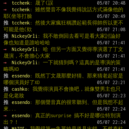
→ 
tcchenk
: 晟了(誤
→ 
tcchenk
: 雖然聲音不像我覺得說話方式滿像他的
耶(坐等打臉
推 
tcchenk
: 然後大家瘋狂稱讚起範長得帥所以更不
可能是他(欸
推 
NickeyOrli
: 我不敢倒回去看可是看大家討論好
像也知道是誰哈哈哈
→ 
NickeyOrli
: 哈 但另一方面又覺得導演選了丁文
晟演，不會擔心大家
→ 
NickeyOrli
: 一下就猜到嗎？這真的是導演的策
略嗎XD
推 
essendo
: 既然丁文晟那麼好猜、那來猜老起宦是
哪個演員好了XD
推 
cashko
: 我覺得演員不會換吧，就像雙男主也只
是化老妝
推 
essendo
: 那個聲音真的很常聽到、但是我想不起
來...
→ 
essendo
: 真正的surprise 搞不好是哪位特別演
出？！
推 
MATOI
: 我覺得第一集單純是道具出錯，不然泰柱