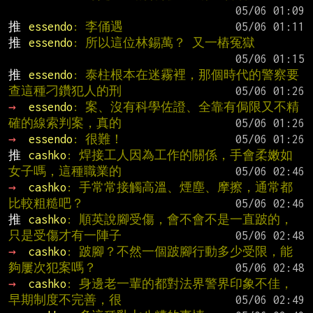
推 
essendo
: 李俑遇
推 
essendo
: 所以這位林錫萬？ 又一樁冤獄
推 
essendo
: 泰柱根本在迷霧裡，那個時代的警察要
查這種刁鑽犯人的刑
→ 
essendo
: 案、沒有科學佐證、全靠有侷限又不精
確的線索判案，真的
→ 
essendo
: 很難！
推 
cashko
: 焊接工人因為工作的關係，手會柔嫩如
女子嗎，這種職業的
→ 
cashko
: 手常常接觸高溫、煙塵、摩擦，通常都
比較粗糙吧？
推 
cashko
: 順英說腳受傷，會不會不是一直跛的，
只是受傷才有一陣子
→ 
cashko
: 跛腳？不然一個跛腳行動多少受限，能
夠屢次犯案嗎？
→ 
cashko
: 身邊老一輩的都對法界警界印象不佳，
早期制度不完善，很