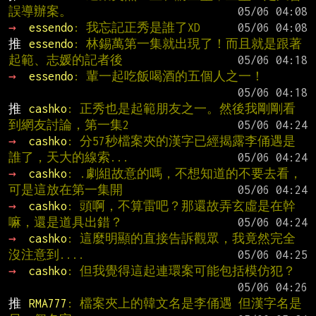
誤導辦案。
→ 
essendo
: 我忘記正秀是誰了XD
推 
essendo
: 林錫萬第一集就出現了！而且就是跟著
起範、志媛的記者後
→ 
essendo
: 輩一起吃飯喝酒的五個人之一！
推 
cashko
: 正秀也是起範朋友之一。然後我剛剛看
到網友討論，第一集2
→ 
cashko
: 分57秒檔案夾的漢字已經揭露李俑遇是
誰了，天大的線索...
→ 
cashko
: .劇組故意的嗎，不想知道的不要去看，
可是這放在第一集開
→ 
cashko
: 頭啊，不算雷吧？那還故弄玄虛是在幹
嘛，還是道具出錯？
→ 
cashko
: 這麼明顯的直接告訴觀眾，我竟然完全
沒注意到....
→ 
cashko
: 但我覺得這起連環案可能包括模仿犯？
推 
RMA777
: 檔案夾上的韓文名是李俑遇 但漢字名是