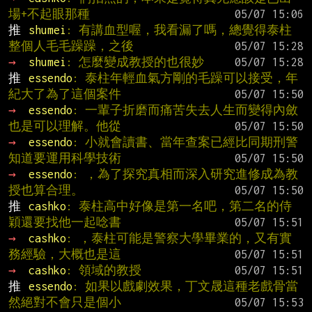
場+不起眼那種
推 
shumei
: 有講血型喔，我看漏了嗎，總覺得泰柱
整個人毛毛躁躁，之後
→ 
shumei
: 怎麼變成教授的也很妙
推 
essendo
: 泰柱年輕血氣方剛的毛躁可以接受，年
紀大了為了這個案件
→ 
essendo
: 一輩子折磨而痛苦失去人生而變得內斂
也是可以理解。他從
→ 
essendo
: 小就會讀書、當年查案已經比同期刑警
知道要運用科學技術
→ 
essendo
: ，為了探究真相而深入研究進修成為教
授也算合理。
推 
cashko
: 泰柱高中好像是第一名吧，第二名的侍
穎還要找他一起唸書
→ 
cashko
: ，泰柱可能是警察大學畢業的，又有實
務經驗，大概也是這
→ 
cashko
: 領域的教授
推 
essendo
: 如果以戲劇效果，丁文晟這種老戲骨當
然絕對不會只是個小