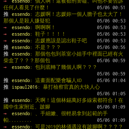
→ 
essendo
: 個人啊！還被都刑警噓、叫他不要告訴
任何人看見了什麼！
推 
essendo
: 志媛啊！志媛妳一個人膽子也太大了！
那個人是殺人嫌疑犯
→ 
essendo
: 啊啊啊！
→ 
essendo
: 鞋子！！！！
→ 
essendo
: 志媛應該是認出鞋子吧
推 
essendo
: 不是？？？
推 
essendo
: 那個包包到茶室小姐手中裡面已經有火
柴盒了？？？那個包
→ 
essendo
: 包到底轉了幾個人啊？？？
推 
essendo
: 這畫面配樂會騙人XD
推 
ispaul2016
: 暴打檢察官真的大快人心
推 
essendo
: 天啊！這個林錫萬好多線索都符合！在
國中生家附近、跛腳
→ 
essendo
: 、手細嫩、很輕易拿到起範的手
帕.........
→ 
essendo
: 可是2019的林俑遇沒有跛腳啊？？？？