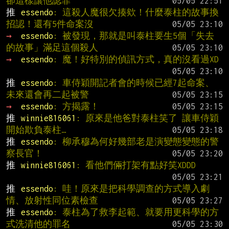
卻這樣讓他認罪
推 
essendo
: 這殺人魔很欠揍欸！什麼泰柱的故事換
招認！還有5件命案沒
→ 
essendo
: 被發現，那就是叫泰柱要生5個「失去
的故事」滿足這個殺人
→ 
essendo
: 魔！好特別的偵訊方式，真的沒看過XD
推 
essendo
: 車侍穎開記者會的時候已經7起命案、
未來還會再二起被警
→ 
essendo
: 方揭露！
推 
winnie816061
: 原來是他爸對泰柱笑了 讓車侍穎
開始欺負泰柱…
推 
essendo
: 柳承穆為何好幾部老是演變態變態的警
察長官！
推 
winnie816061
: 看他們倆打架有點好笑XDDD
推 
essendo
: 哇！原來是把科學調查的方式導入劇
情、放射性同位素檢查
推 
essendo
: 泰柱為了救李起範、就要用更科學的方
式洗清他的罪名