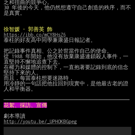
乏和扭曲的競爭心。

30 年後的今天，他仍然想遵守自己創造的秩序，而不
是真實。

徐智媛 - 郭善英 飾
https://ibb.co/mCY8HsZ6
泰柱的好友高中同學兼康盛日報記者。

把記錄事件真相、公之於世當作自己的使命。

從 1988 年開始，他沒有放棄康盛連鎖殺人事件，一
直堅持不懈地追查下去。

在權力和媒體的控制下，一直抱著要記錄到底的信念
堅持下來的人。

而且，每當泰柱想要迷路時，

用冷靜的一句話把他拉回到現實中，是他最古老的證
人和平衡器。

花絮、採訪、宣傳
http://youtu.be/_UPHOKBGpeg