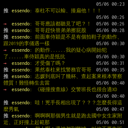
推 
essendo
: 泰柱不可以輸、揍扁他！！！
→ 
essendo
: 哥哥應該都聽見了吧？！
推 
essendo
: 哥哥趕快替弟弟擦屁股
推 
essendo
: 前面車侍穎是不是有個拍鞋子的動作、
跟2019的李俑遇一樣
→ 
essendo
: 的動作......我的疑心病開始犯
了......車侍穎真的是抵抗
→ 
essendo
: 才受傷了嗎？
推 
essendo
: 果然泰柱來找警務官哥哥
推 
essendo
: 志媛到底叫了幾杯、查起案來根本警察
體質！難怪轉生去當
→ 
essendo
: 《碰撞搜查線》交警班長也很合適XD
推 
essendo
: 哇！兇手長相出現了？？？怎麼長得這
麼秀氣
推 
essendo
: 啊啊啊那個男生就是跑去國中女生家附
近、正好撞上起範那