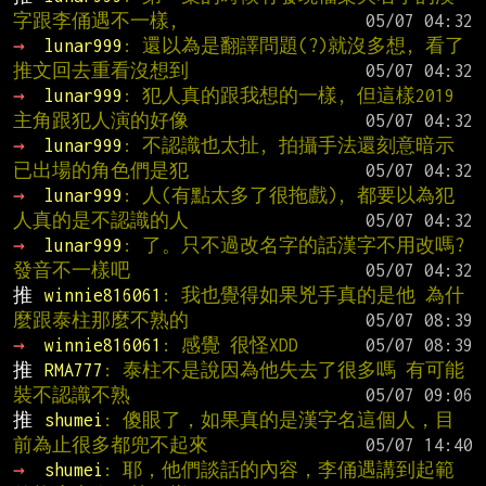
字跟李俑遇不一樣,
→ 
lunar999
: 還以為是翻譯問題(?)就沒多想, 看了
推文回去重看沒想到
→ 
lunar999
: 犯人真的跟我想的一樣, 但這樣2019
主角跟犯人演的好像
→ 
lunar999
: 不認識也太扯, 拍攝手法還刻意暗示
已出場的角色們是犯
→ 
lunar999
: 人(有點太多了很拖戲), 都要以為犯
人真的是不認識的人
→ 
lunar999
: 了。只不過改名字的話漢字不用改嗎?
發音不一樣吧
推 
winnie816061
: 我也覺得如果兇手真的是他 為什
麼跟泰柱那麼不熟的
→ 
winnie816061
: 感覺 很怪XDD
推 
RMA777
: 泰柱不是說因為他失去了很多嗎 有可能
裝不認識不熟
推 
shumei
: 傻眼了，如果真的是漢字名這個人，目
前為止很多都兜不起來
→ 
shumei
: 耶，他們談話的內容，李俑遇講到起範