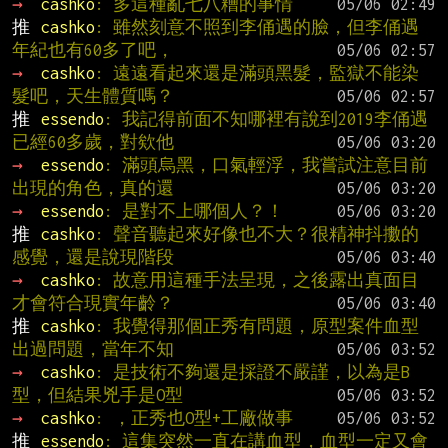
→ 
cashko
: 多這種亂七八糟的事情
推 
cashko
: 雖然刻意不照到李俑遇的臉，但李俑遇
年紀也有60多了吧，
→ 
cashko
: 遠遠看起來還是滿頭黑髮，監獄不能染
髮吧，天生體質嗎？
推 
essendo
: 我記得前面不知哪裡有說到2019李俑遇
已經60多歲，對欸他
→ 
essendo
: 滿頭烏黑，口氣輕浮，我嘗試注意目前
出現的角色，真的還
→ 
essendo
: 是對不上哪個人？！
推 
cashko
: 聲音聽起來好像也不大？很精神抖擻的
感覺，還是說現階段
→ 
cashko
: 故意用這種手法呈現，之後露出真面目
才會符合現實年齡？
推 
cashko
: 我覺得那個正秀有問題，原型案件血型
出過問題，當年不知
→ 
cashko
: 是技術不夠還是採證不嚴謹，以為是B
型，但結果兇手是O型
→ 
cashko
: ，正秀也O型+工廠做事
推 
essendo
: 這集突然一直在講血型，血型一定又會