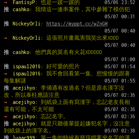
→ 
FantisyP
: 也是一跛一跛的
推 
cashko
: 我猜這一連串案件，其中參雜了模仿犯
推 
NickeyOrli
: 
https://myppt.cc/wZnGW
→ 
NickeyOrli
: 這張照片畫風害我笑出來XDDD
推 
cashko
: 他們真的莫名有火花XDDDDD
推 
ispaul2016
: 好可愛的照片
→ 
ispaul2016
: 我不會回看第一集、想慢慢的跟著
每集解謎
推 
acejihyo
: 李俑遇有改過名？但是原名漢字沒
改，所以泰柱應該注意
→ 
acejihyo
: 到紙袋上面有寫漢字，忘記老友長相
還有可能，不太可能
→ 
acejihyo
: 忘記名字。
推 
acejihyo
: 就是只聽後輩提起嫌犯名字，沒注意
到紙袋上的漢字名。
推 
lunar999
: 第一集的時候有發現檔案夾名字的漢