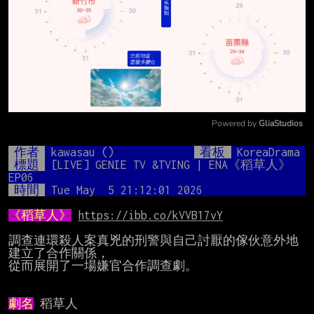
Powered by 
GliaStudios
Mute
作者
kawasau ()
看板
KoreaDrama
標題
[LIVE] GENIE TV &TVING | ENA《稻草人》
EP06
時間
Tue May  5 21:12:01 2026
《稻草人》
https://ibb.co/kVVB17vY
調查連環殺人案真兇的刑警與自己討厭的傢伙意外地
建立了合作關係，

從而展開了一場嫌官合作調查劇。

劇名
 稻草人
