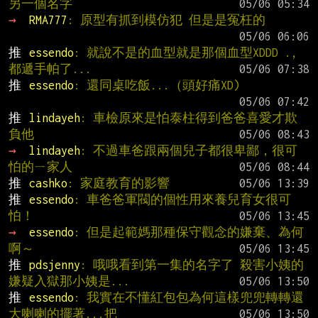
另一個名字
→ 
RMA777
: 原型有抓到模仿犯 但是是冤枉的
推 
essendo
: 就說不是的血型就是那個血型XDDD .,
都遞手帕了...
推 
essendo
: 還同桌吃飯...（頭好痛XD)
推 
lindayeh
: 車檢原來是怕泰柱得到爸爸喜愛才欺
負他
→ 
lindayeh
: 不過車爸跟兩個兒子都很卑鄙，很可
怕的ㄧ家人
推 
cashko
: 家庭教育的影響
推 
essendo
: 車爸爸軍閥的個性用來養兒育女很可
怕！
→ 
essendo
: 但是起範媽那種保守觀念的嫌棄、為何
啊～
推 
pdsjenny
: 哦哦看到第一集的名字了 殺害小姨的
嫌疑入獄那小姨是...
推 
essendo
: 我實在不懂紅包包為何這樣兜兜轉轉還
大喇喇的擺著...把