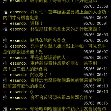
推 
essendo
: 啊哈哈搶了哥哥的功！正好翻盤XD
推 
essendo
: 好可怕！當年辦案還要賭上面的人搶功
內鬥才有機會翻案、
→ 
essendo
: 這樣！
推 
essendo
: 朴愛順紅包包拿出來的是什麼東西？
推 
essendo
: 豬豬茶館的火柴盒
推 
essendo
: 兇手是攻擊志媛才戴上手帕！可見兇手
是怕志媛認出他！兇
→ 
essendo
: 手是志媛認得的人！
推 
essendo
: 車侍穎跟泰柱想當好朋友、當不到一
集！這二個人的關係真
→ 
essendo
: 的沒救了！
推 
essendo
: 泰柱該怎麼跟整個爛掉的警局做對啊！
以前還有挺他的組長Q
→ 
essendo
: Q
推 
essendo
: 會不會反過頭來跟車俊穎合作？
推 
essendo
: 蛤哈哈啊哈難怪車侍穎小朋友會誤會XD