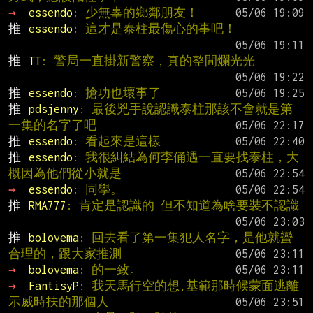
→ 
essendo
: 少無辜的鄉鄰朋友！
推 
essendo
: 這才是泰柱最傷心的事吧！
推 
TT
: 警局一直掛新警察，真的整間爛光光
推 
essendo
: 搶功也壞事了
推 
pdsjenny
: 最後兇手說認識泰柱那該不會就是第
一集的名字了吧
推 
essendo
: 看起來是這樣
推 
essendo
: 我很糾結為何李俑遇一直要找泰柱，大
概因為他們從小就是
→ 
essendo
: 同學。
推 
RMA777
: 肯定是認識的 但不知道為啥要裝不認識
推 
bolovema
: 回去看了第一集犯人名字，是他就蠻
合理的，跟大家推測
→ 
bolovema
: 的一致。
→ 
FantisyP
: 我天馬行空的想,基範那時候蒙面逃離
示威時扶的那個人