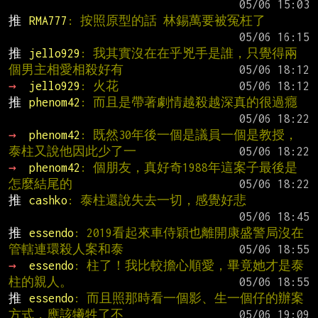
推 
RMA777
: 按照原型的話 林錫萬要被冤枉了
推 
jello929
: 我其實沒在在乎兇手是誰，只覺得兩
個男主相愛相殺好有
→ 
jello929
: 火花
推 
phenom42
: 而且是帶著劇情越殺越深真的很過癮
→ 
phenom42
: 既然30年後一個是議員一個是教授，
泰柱又說他因此少了一
→ 
phenom42
: 個朋友，真好奇1988年這案子最後是
怎麼結尾的
推 
cashko
: 泰柱還說失去一切，感覺好悲
推 
essendo
: 2019看起來車侍穎也離開康盛警局沒在
管轄連環殺人案和泰
→ 
essendo
: 柱了！我比較擔心順愛，畢竟她才是泰
柱的親人。
推 
essendo
: 而且照那時看一個影、生一個仔的辦案
方式，應該犧牲了不