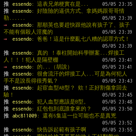
推 
essendo
: 這表兄弟梗實在是...
推 
essendo
: 好陰險的逼供方式、拿媽媽跟哥哥情
勒......
→ 
essendo
: 那順英也要趕快跟他說有孩子了、孩子
不能有個殺人淫魔的
→ 
essendo
: 爸爸！這是什麼亂七八糟的認罪方式！
推 
essendo
: 真的 ！泰柱開始科學辦案...焊接工
人！！！犯人是隔壁棚
→ 
essendo
: 的...（胡說）
推 
essendo
: 很會流汗的焊接工人...可是為何犯人
手不是說長得很秀氣？
推 
essendo
: 起宦血型AB型？ 欸！正好割傷拿回去
驗！
推 
essendo
: 犯人血型應該是B型。
推 
essendo
: 紅包包到底誰拿來的？
推 
abc811009
: 還有6集這一位可能也不是真兇
推 
essendo
: 快告訴起範有孩子啊