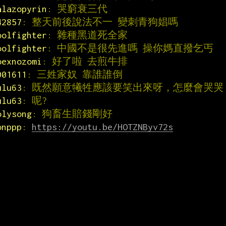
alazopyrin
: 哭窮衰三代
42857
: 整天前後說法不一 變刺青狗娼嗎
oolfighter
: 雜種黑道死全家
oolfighter
: 中國不是很先進嗎 操你媽直撥乞丐
oexnozomi
: 好了啦 去煎牛排
001611
: 三姓家奴 靠誰誰倒
ulu63
: 既然願意犧牲應該要笑出來呀，怎麼會哭哭
ulu63
: 呢?
olysong
: 狗畜生賠錢剛好
onppp
: 
https://youtu.be/HOTZNByv72s