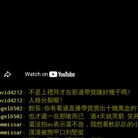
avid4212
: 不是上禮拜才在那邊帶貨賺好幾千嗎?
avid4212
: 人格分裂喔?
ngel6502
: 館長:你有看過直播帶貨賣出十幾萬盒的
ngel6502
: 也才週一在那嗆而已  過4天就哭窮 笑
ommissar
: 還沒拍av表示還不急，我想看軟趴趴的
ommissar
: 漢漢被熊甲口到堅挺