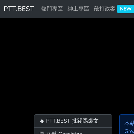
PTT.BEST
熱門專區
紳士專區
敲打政客
NEW
🔥 PTT.BEST 批踢踢爆文
本
Gre
💬 八卦 Gossiping