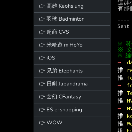
這群
👉 高雄 Kaohsiung
有那
👉 羽球 Badminton
----

Sent
👉 超商 CVS
👉 米哈遊 miHoYo
※ 文
👉 iOS
→ 
d
推 
r
👉 兄弟 Elephants
推 
f
👉 日劇 Japandrama
→ 
f
推 
T
👉 玄幻 CFantasy
推 
M
→ 
M
👉 ES e-shopping
推 
k
👉 WOW
推 
W
推 
h