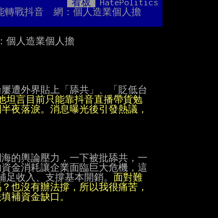
看板
HatePolitics
Mute
只能轉戰抖音　網：個人造業個人擔
：個人造業個人擔

屢遭外界貼上「舔共」、「貶低台

他坦言目前只能靠抖音直播帶貨勉
海的輿論壓力，一下被批舔共，一

資金消耗讓企業面臨巨大危機，這

補足收入、支撐基本開銷。
面對難
法填補資金缺口。