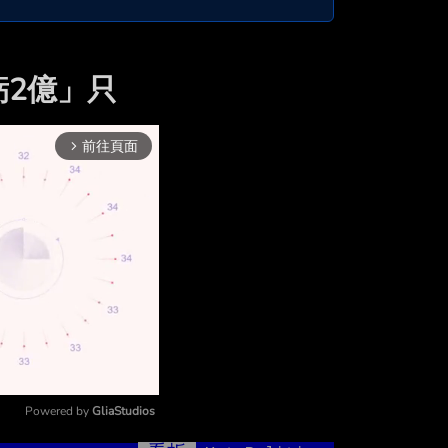
虧2億」只
前往頁面
arrow_forward_ios
Powered by 
GliaStudios