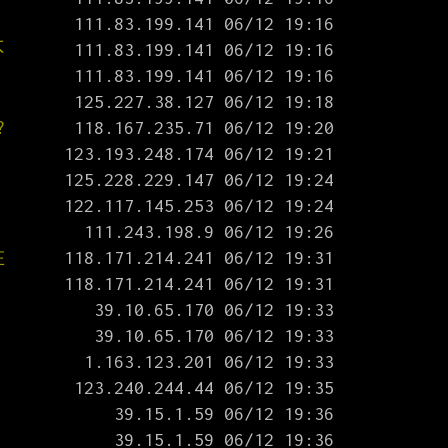
不
?
在