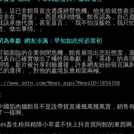
上，這已非館長首次透露經營危機。他先前就曾表示自
並非在「賣慘」，而是感到憤慨。館長認為，自己是
就該承擔代價，甚至直言：「我不怕沒飯吃，我只怕
牲、做出事情。」

閉為奉獻 網友冷諷：早知如此何必當初
可能面臨的企業倒閉危機，館長展現出悲壯態度，直
代表自己確實做出了犧牲與奉獻，是「英雄」的表現
同情，影片被分享到臉書後，許多網友紛紛留言諷刺
己的選擇」，對他的處境反應相當兩極。

s://www.setn.com/News.aspx?NewsID=1854358


中國肌肉腦館長不是說帶貨直播幾萬幾萬賣，銷售有
了一樣啊。

60%畜生粉與精障小草還不快上抖音買阿館的東西啊。