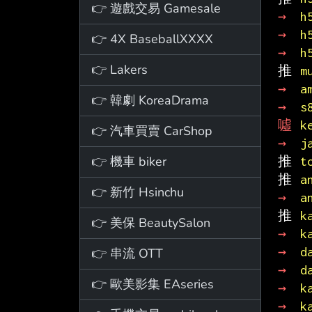
👉 遊戲交易 Gamesale
→ 
h
→ 
h
👉 4X BaseballXXXX
→ 
h
👉 Lakers
推 
m
→ 
a
👉 韓劇 KoreaDrama
→ 
s
噓 
k
👉 汽車買賣 CarShop
→ 
j
👉 機車 biker
推 
t
推 
a
👉 新竹 Hsinchu
→ 
a
推 
k
👉 美保 BeautySalon
→ 
k
→ 
d
👉 串流 OTT
→ 
d
👉 歐美影集 EAseries
→ 
k
→ 
k