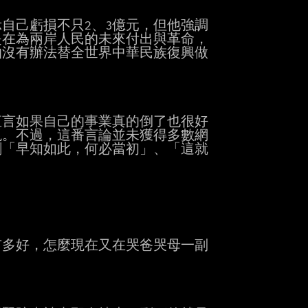
己虧損不只2、3億元，但他強調

在為兩岸人民的未來付出與革命，

沒有辦法替全世界中華民族復興做

言如果自己的事業真的倒了也很好

。不過，這番言論並未獲得多數網

「早知如此，何必當初」、「這就

多好，怎麼現在又在哭爸哭母一副


