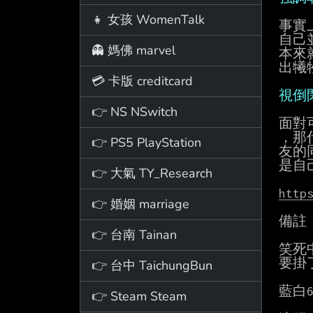
👧 女孩 WomenTalk
事實
自己
👻 媽佛 marvel
本來
出犧
💳 卡版 creditcard
視倒
👉 NS NSwitch
面對
，那
👉 PS5 PlayStation
友的
是自
👉 大氣 TY_Research
http
👉 婚姻 marriage
備註：
👉 台南 Tainan
笑死
要掛
👉 台中 TaichungBun
藍白
👉 Steam Steam