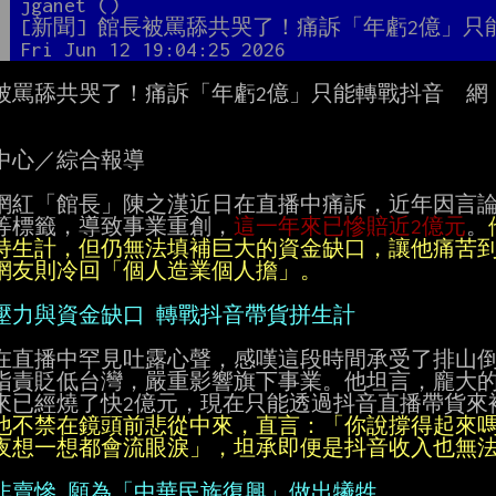
者
jganet ()
題
[新聞] 館長被罵舔共哭了！痛訴「年虧2億」
間
Fri Jun 12 19:04:25 2026
被罵舔共哭了！痛訴「年虧2億」只能轉戰抖音　網
中心／綜合報導

網紅「館長」陳之漢近日在直播中痛訴，近年因言論
等標籤，導致事業重創，
這一年來已慘賠近2億元
。
網友則冷回「個人造業個人擔」。
壓力與資金缺口 轉戰抖音帶貨拼生計
在直播中罕見吐露心聲，感嘆這段時間承受了排山倒
指責貶低台灣，嚴重影響旗下事業。他坦言，龐大的
來已經燒了快2億元，現在只能透過抖音直播帶貨來
夜想一想都會流眼淚」，坦承即便是抖音收入也無
非賣慘 願為「中華民族復興」做出犧牲