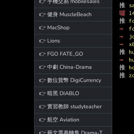
👉 手機交易 mobilesales
推 
s
噓 
l
👉 健身 MuscleBeach
推 
f
👉 MacShop
→ 
f
→ 
j
👉 Lions
→ 
x
推 
h
👉 FGO FATE_GO
→ 
h
👉 中劇 China-Drama
推 
h
推 
z
👉 數位貨幣 DigiCurrency
👉 暗黑 DIABLO
👉 實習教師 studyteacher
👉 航空 Aviation
👉 藝文票券轉售 Drama-Ticket