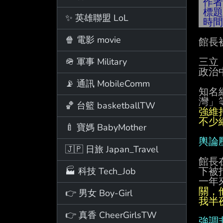
作
標
✨ 英雄聯盟 LoL
時
🍿 電影 movie
館長
🪖 軍事 Military
三立

政治
📡 通訊 MobileComm
知名
灣」
🏀 台籃 basketballTW
不少
🍼 寶媽 BabyMother
輿論
🇯🇵 日旅 Japan_Travel
館長
🏭 科技 Tech_Job
下被
一年
👉 男女 Boy-Girl
我半
👉 真香 CheerGirlsTW
強調