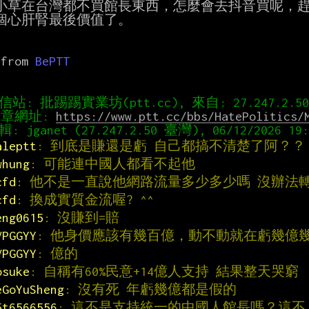
小草在台灣都不買館長東西，怎麼會去抖音買呢，趕
個心肝腎最後價值了。

 from 
BePTT
章網址: 
https://www.ptt.cc/bbs/HatePolitics/
aleptt
: 到底是賺還是虧 自己都搞不清楚了阿？？
whung
: 可能連中國人都看不起他
cfd
: 他不是一直說他網路流量多少多少嗎 沒辦法
cfd
: 換成實質金流喔? ^^
eng0615
: 沒賺到=賠
VPGGYY
: 他身價應該有幾百億，動不動就在虧幾億
VPGGYY
: 億的
osuke
: 自稱有60%民意+14億人支持 結果整天哭窮
eGoYuSheng
: 沒有死 年虧幾億都是假的
5t6566556
: 這不是支持統一的中國人館長嗎？這不