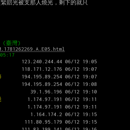
緊賠光被支那人燒光，剩下的就只

M.1781262269.A.E05.html
轉
幾