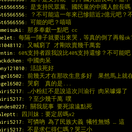
5t6566556
: 是支持民眾黨、國民黨的中國人館長嗎
5t6566556
: ？不可能這一年來已慘賠近2億元吧？
5t6566556
: 可能的吧？嘻嘻
umeisuki
: 那多奉獻一點吧 cc
melet
: 每隔一陣子就要出來哭，等真的倒了再報ok
81048112
: 又喊窮了 才剛吹賣幾千萬套
entin
: 60%支持者跟我說比40%支持還慘？不可能吧
ackdchen
: 中國肉呆
ony121010
: 活該死好
ngel6502
: 前幾天才在那吹生意多好  果然馬上就
ngel6502
: 哭窮  真的是...
airi5217
: …小粉紅不是說這次川渝行 肉呆噱爆了
airi5217
: ？至少幾千萬 噗
andes0227
: 關我屁事 要死滾遠點死
aleptt
: 四川妹：要定居嗎x2
airi5217
: 可憐吶 為了民族大義 犧牲無憾 … 這
airi5217
: 不是求仁得仁嗎？哭三小