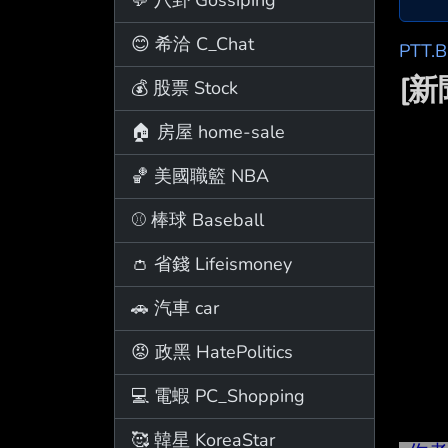
😊 希洽 C_Chat
PTT.
[
💰 股票 Stock
🏠 房屋 home-sale
🏀 美國職籃 NBA
⚾ 棒球 Baseball
👛 省錢 Lifeismoney
🚗 汽車 car
😡 政黑 HatePolitics
💻 電蝦 PC_Shopping
🥰 韓星 KoreaStar