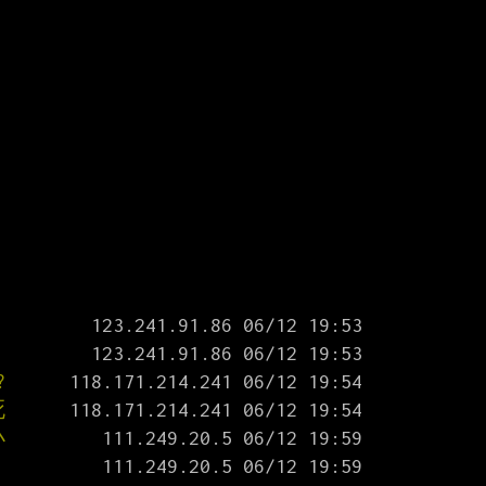
?
死
小