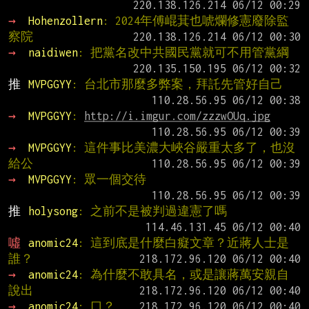
→ 
Hohenzollern
: 2024年傅崐萁也唬爛修憲廢除監
察院
→ 
naidiwen
: 把黨名改中共國民黨就可不用管黨綱
推 
MVPGGYY
: 台北市那麼多弊案，拜託先管好自己
→ 
MVPGGYY
: 
http://i.imgur.com/zzzwOUq.jpg
→ 
MVPGGYY
: 這件事比美濃大峽谷嚴重太多了，也沒
給公
→ 
MVPGGYY
: 眾一個交待
推 
holysong
: 之前不是被判過違憲了嗎
噓 
anomic24
: 這到底是什麼白癡文章？近蔣人士是
誰？
→ 
anomic24
: 為什麼不敢具名，或是讓蔣萬安親自
說出
→ 
anomic24
: 口？