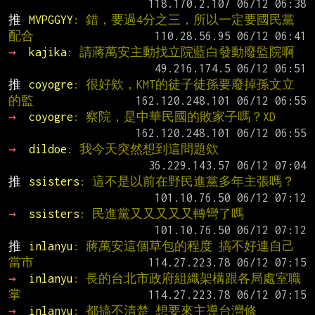
推 
MVPGGYY
: 錯，要過4分之三，所以一定要國民黨
配合
→ 
kajika
: 請蔣萬安主動找立院藍白發動廢監院啊
推 
coyogre
: 很好欸，KMT的徒子徒孫要廢掉孫文立
的監
→ 
coyogre
: 察院，是中華民國的敗家子嗎？XD
→ 
dildoe
: 我今天突然想到這問題欸
推 
ssisters
: 這不是以前在野民進黨多年主張嗎？
→ 
ssisters
: 民進黨又又又又又轉彎了嗎
推 
inlanyu
: 蔣萬安這個草包的程度 搞不好連自己
當市
→ 
inlanyu
: 長的台北市政府組織架構跟各局處室職
掌
→ 
inlanyu
: 都搞不清楚 想要來主導台灣修