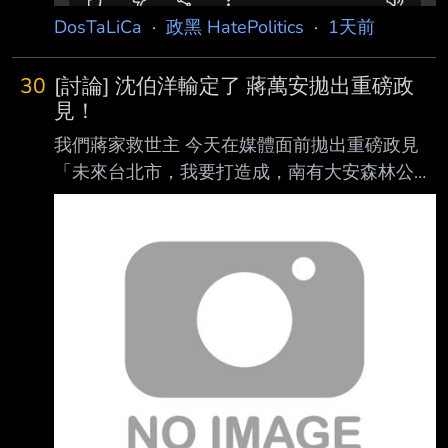
黨抹黑了 --
DosTaLiCa
·
政黑 HatePolitics
·
1天前
30
[討論] 沈伯洋輸定了 蔣萬安拋出重磅政
見！
我們蔣家救世主 今天在媒體面前拋出重磅政見
「未來台北市，我要打造成，南有大安森林公
園，北有榮星花園!」 沈伯洋，人家要蓋花園跟
公園欸！你怎麼比？該識相點退選了啦! 沈伯洋
建議你蓋一個台北101不然打不贏喔 --