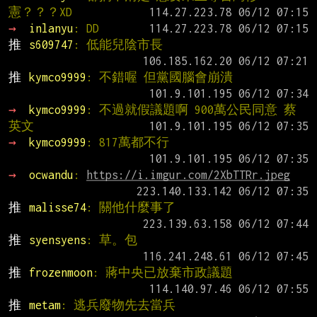
憲？？？XD
→ 
inlanyu
: DD
推 
s609747
: 低能兒陰市長
推 
kymco9999
: 不錯喔 但黨國腦會崩潰
→ 
kymco9999
: 不過就假議題啊 900萬公民同意 蔡
英文
→ 
kymco9999
: 817萬都不行
→ 
ocwandu
: 
https://i.imgur.com/2XbTTRr.jpeg
推 
malisse74
: 關他什麼事了
推 
syensyens
: 草。包
推 
frozenmoon
: 蔣中央已放棄市政議題
推 
metam
: 逃兵廢物先去當兵