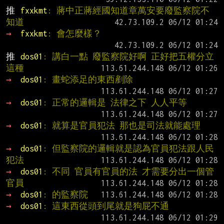
推 
fxxkmt
: 蔣中正蔣經國知道章萬安要廢監察院不
知道
→ 
fxxkmt
: 會怎麼樣？
推 
dos01
: 講白一點 廢監察院好啊 正好把五權分立
這種
→ 
dos01
: 畫蛇添足的東西剷除
→ 
dos01
: 正常的邏輯是 法律之下 人人平等
→ 
dos01
: 就算是官員犯法 那也是司法就能處理
→ 
dos01
: 但監察院的邏輯就是認為官員犯法跟人民
犯法
→ 
dos01
: 不同 官員有官員的法 才需要分出一個管
官員
→ 
dos01
: 的監察院
→ 
dos01
: 這東西從頭到尾就是狗屁不通