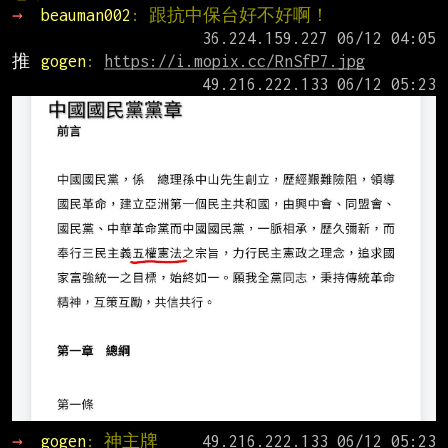
→ 
beauman002
: 跟抗中保台好不好啊！
推 
gogen
: 
https://i.mopix.cc/RnSfP7.jpg
→ 
gogen
: 神主牌