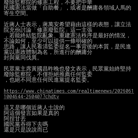
廢除監察院的修憲工程，不要把中華

民國憲法當做「自助餐」，或者是酬庸各領域人馬的
寄生空間。

近蔣人士表示，蔣萬安希望藉由這樣的表態，讓立法
院充份討論「修憲廢監院」這一主張

，若能終結監院亂象、重建憲法秩序是最好的情況，
不論如何，至少可以提供一條明確的

思路，讓人民看清監委提名一事背後的本質，是民進
黨以憲政體制為名，所進行的酬庸分

封與黨同伐異。

民眾黨主席黃國昌昨晚也發文表示，民眾黨始終堅持
廢除監察院，不僅拒絕推薦任何監委

，也絕不同意任何民進黨提名監委。

https://www.chinatimes.com/realtimenews/2026061
1004644-260407?chdtv
這又是哪個近蔣人士說的

阿這個發言如果是真的

阿捏甘丟

國民黨吞得下去嗎

還是只是說說而已
