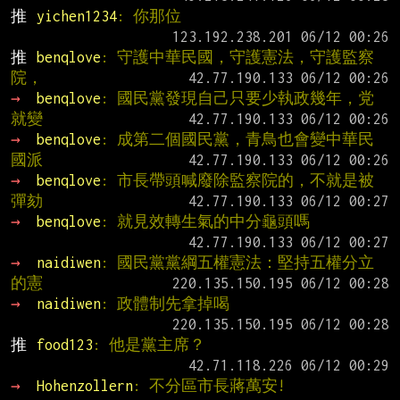
推 
yichen1234
: 你那位
推 
benqlove
: 守護中華民國，守護憲法，守護監察
院，
→ 
benqlove
: 國民黨發現自己只要少執政幾年，党
就變
→ 
benqlove
: 成第二個國民黨，青鳥也會變中華民
國派
→ 
benqlove
: 市長帶頭喊廢除監察院的，不就是被
彈劾
→ 
benqlove
: 就見效轉生氣的中分龜頭嗎
→ 
naidiwen
: 國民黨黨綱五權憲法：堅持五權分立
的憲
→ 
naidiwen
: 政體制先拿掉喝
推 
food123
: 他是黨主席？
→ 
Hohenzollern
: 不分區市長蔣萬安!