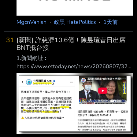
MgcnVanish
·
政黑 HatePolitics
·
1天前
31
[新聞] 詐慈濟10.6億！陳昱瑄昔日出席
BNT抵台接
1.新聞網址︰
https://www.ettoday.net/news/20260807/321
5313.htm 2.新聞來源︰ ETToday 3.完整新聞標
題： 詐慈濟10.6億！陳昱瑄昔日出席BNT抵台
接機 與陳時中同框畫面曝 4.完整新聞內容︰
記者劉人豪／台北報導 慈濟基金會2021年在疫
情期間購買BNT疫苗，卻遭彰化律師公會前理事
長陳昱瑄與「互道 」宗教組織李世宗家族合
謀，騙取10.6億元「顧問費」。對此，慈濟今
（7）日發出聲明 ，強調本案經法官審理後，如