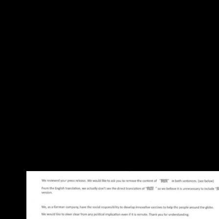
是簡體 很明顯就是中國方面提出的要求 BNT公司
再複製下來 (2) 在郭台銘公開的 和BNT大股東的
信件 裡面有提到 BNT和台灣間的交易沒能完成 只
有一個原因 就是我們用的名稱 上海復星不同意 郭
台銘的本意是想指責政府意識形態 但政府公佈協
議 我方用的名稱 是用Republic o