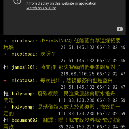
→ 
micotosai
: dYFiy4ylVRAQ 低能藍白草這爛招要
玩幾
→ 
micotosai
: 次呀？
推 
james1201
: 蔣支持 那失智綠醋們要集體反對了
→ 
micotosai
: 每次提出，然後撒簽的也是藍白
推 
holysong
: 廢監察院，民進黨應該會順水推舟，
問題
→ 
holysong
: 是殯儀館人數大於黃復興，撤簽是一
定的
推 
beauman002
: 翻譯：嘿！我市政沒料我們改討論
憲政