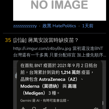
況：2020 年台灣疫情控制良好，疫苗需求尚未
急迫。 2021年 2月 政府簽約
zzzzzzzzzzzy
·
政黑 HatePolitics
·
1天前
35
[討論] 蔣萬安說當時缺疫苗？
http://i.imgur.com/z4byBru.jpg 當初還沒進BNT
台灣還有一千多萬 只要分配得宜 加上優先順序
以及後續台灣製造的高端補上 基本上就可以度
過疫苗偏少的狀況 我是不懂蔣萬安為什麼說當
時缺疫苗 那既然缺疫苗 陳時中就更沒有阻擋的
理由 唯一解釋就是國民黨力挺的法律顧問 “說不
定“國民黨也想分 加上可以讓上海代理商賺錢 還
可以賺名聲 話說回來 所以蔣萬安說當初缺疫苗
他有去查證過了嗎 以及 高端真的不錯 經過這幾
年的實驗證明 確實是有效的疫苗 當初都被國民