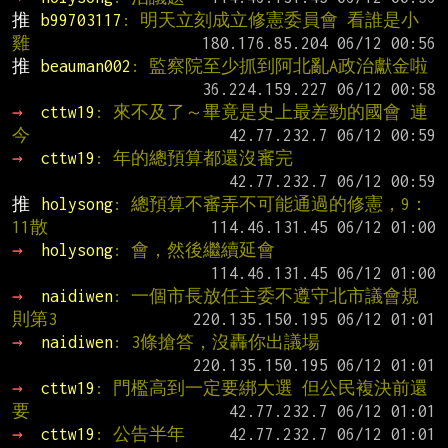
推 
b99703117
: 明天立刻成立修憲委員會 看誰是小
雞
推 
beauman002
: 監察院至少抓到阿北亂A政治獻金啦
→ 
cttw19
: 來不及了～畢竟是史上最差勁的國會 連
今
→ 
cttw19
: 年的總預算都還沒審完
推 
holysong
: 總預算不審弄不可能通過的修憲，9：
11散
→ 
holysong
: 會，然後繼續延會
→ 
naidiwen
: 一個市長放任主委不遵守北市議會規
則第3
→ 
naidiwen
: 3條搶答，沒轟你出議場
→ 
cttw19
: 門檻高到一定要綁大選 但公民複決前還
要
→ 
cttw19
: 公告半年