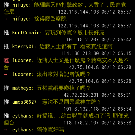
推 
hifuyo
: 能酬庸又能打擊政敵，太香了，民進党
怎麼
→ 
hifuyo
: 捨得廢監察院
推 
KurtCobain
: 要玩到修憲？殷市長好屌
推 
kterry01
: 近蔣人士都有了 看來真想選阿
噓 
ludoren
: 近蔣人士又是什麼鬼？蔣萬安本人是不
會
→ 
ludoren
: 滾出來對著記者說嗎？
推 
matheyb
: 五權黨綱要廢掉了嗎？
推 
amos30627
: 憲法不是國民黨神主牌？
推 
eythans
: 好提議...綠白聯手就成功了吧 順便來
個台
→ 
eythans
: 獨修憲好嗎