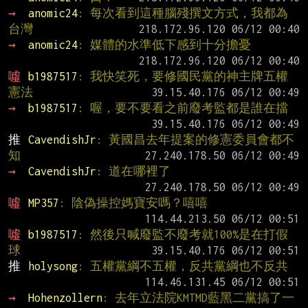
→ 
anomic24
: 每次看到這種腦殘撰文方式，我都為
台灣
→ 
anomic24
: 媒體的水準低下感到十分擔憂
噓 
b1987517
: 我快笑死，要修國民黨的神主牌五權
憲法
→ 
b1987517
: 喔，要不要看之前廢考監都是誰在擋
推 
CavendishJr
: 黃國昌去年提案的修憲委員會都不
知
→ 
CavendishJr
: 道在哪裡了
噓 
MP357
: 陰偽操控媽寶安嗎？嘻嘻
噓 
b1987517
: 然後只喊廢監不廢考就100%是在打假
球
推 
holysong
: 五權黨綱不五權，反共黨綱也不反共
→ 
Hohenzollern
: 去年立法院KMTMD藍黑二黨搞了一