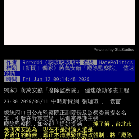
Powered by 
GliaStudios
Mute
作者
Rrrxddd (咳咳咳咳咳RR咳咳咳咳咳)
看板
HatePolitics
標題
[新聞] 獨家》蔣萬安籲「廢除監察院」 儘速
啟動
時間
Fri Jun 12 00:14:48 2026
獨家》蔣萬安籲「廢除監察院」 儘速啟動修憲工程

23:30 2026/06/11 中時新聞網 張珈瑄 、 袁茵

總統府11日公布監察院正副院長及監察委員提名名
單，引發在野黨質疑，民進黨長期主張

廢除監察院，如今卻「提好提滿」。
據了解，台北市
否適任的時候，應正本清源聚焦憲政體制，將「廢除