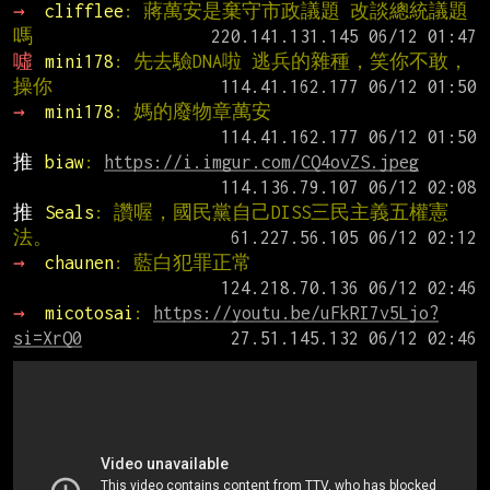
→ 
clifflee
: 蔣萬安是棄守市政議題 改談總統議題
嗎
噓 
mini178
: 先去驗DNA啦 逃兵的雜種，笑你不敢，
操你
→ 
mini178
: 媽的廢物章萬安
推 
biaw
: 
https://i.imgur.com/CQ4ovZS.jpeg
推 
Seals
: 讚喔，國民黨自己DISS三民主義五權憲
法。
→ 
chaunen
: 藍白犯罪正常
→ 
micotosai
: 
https://youtu.be/uFkRI7v5Ljo?
si=XrQ0