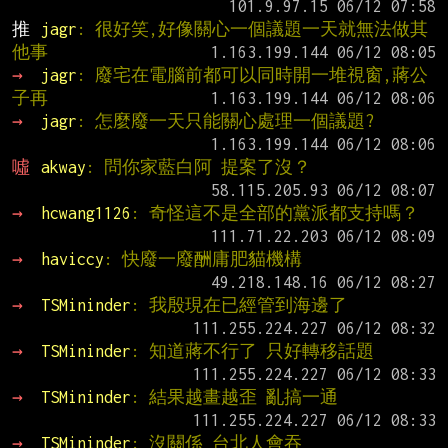
推 
jagr
: 很好笑,好像關心一個議題一天就無法做其
他事
→ 
jagr
: 廢宅在電腦前都可以同時開一堆視窗,蔣公
子再
→ 
jagr
: 怎麼廢一天只能關心處理一個議題?
噓 
akway
: 問你家藍白阿 提案了沒？
→ 
hcwang1126
: 奇怪這不是全部的黨派都支持嗎？
→ 
haviccy
: 快廢一廢酬庸肥貓機構
→ 
TSMininder
: 我殷現在已經管到海邊了
→ 
TSMininder
: 知道蔣不行了 只好轉移話題
→ 
TSMininder
: 結果越畫越歪 亂搞一通
→ 
TSMininder
: 沒關係 台北人會吞