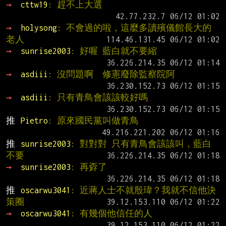
→ 
cttw19
: 趕不上大選
→ 
holysong
: 不會過的啦，這麼多讀殯儀館長大的
老人
→ 
sunrise2003
: 好喔 藍白就不要縮
→ 
asdiii
: 沒問題啊  修憲廢除監察院阿
→ 
asdiii
: 只有青鳥會該該較好嗎
推 
Pietro
: 原來國民黨叫做青鳥
推 
sunrise2003
: 對對對 只有青鳥會該該叫，藍白
不要
→ 
sunrise2003
: 再孬了
推 
oscarwu3041
: 近蔣人士不就殷瑋？我就不信他決
策圈
→ 
oscarwu3041
: 有幾個他信任的人