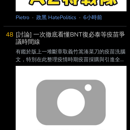
Pietro
·
政黑 HatePolitics
·
6小時前
48
[討論] 一次徹底看懂BNT復必泰等疫苗爭
議時間線
有鑑於版上一堆斷章取義竹篙湊菜刀的疫苗洗腦
文，特別在此整理疫情時期疫苗採購與引進全時
間線 看完這篇你就不需要再去看其他胡扯文
了，把洗壞的記憶再度重置回真實歷史記憶 文
章會分做兩部份，第一部分解析疫情期間各大疫
苗品牌的引進與台灣需求狀況，第二部分探討
BNT复必泰疫苗事件始末 第一部分： 2020下半
年 政府簽約預購AZ疫苗1000萬劑，全球疫苗仍
未上市。 政府提供研發補助給高端、聯亞等本
土生技公司進行第一、二期臨床試驗。 需求狀