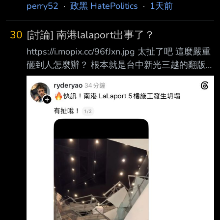
法院認定被告等人確係成立犯罪並且有犯
perry52
·
政黑 HatePolitics
·
1天前
30
[討論] 南港lalaport出事了？
https://i.mopix.cc/96fJxn.jpg 太扯了吧 這麼嚴重
砸到人怎麼辦？ 根本就是台中新光三越的翻版
爲什麼藍白（政黑點）執政的城市 都會發生這
種工安 藍白畜都吃了那麼多的台北廚餘 就放過
牠們吧 另外八卦板是不是根本不討論這件事？ -
-