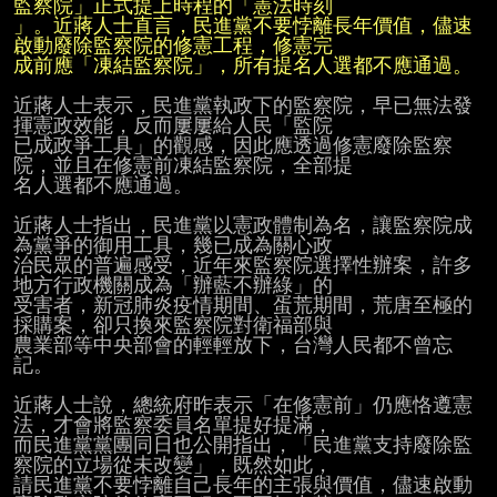
」。近蔣人士直言，民進黨不要悖離長年價值，儘速
成前應「凍結監察院」，所有提名人選都不應通過。
近蔣人士表示，民進黨執政下的監察院，早已無法發
揮憲政效能，反而屢屢給人民「監院

已成政爭工具」的觀感，因此應透過修憲廢除監察
院，並且在修憲前凍結監察院，全部提

名人選都不應通過。

近蔣人士指出，民進黨以憲政體制為名，讓監察院成
為黨爭的御用工具，幾已成為關心政

治民眾的普遍感受，近年來監察院選擇性辦案，許多
地方行政機關成為「辦藍不辦綠」的

受害者，新冠肺炎疫情期間、蛋荒期間，荒唐至極的
採購案，卻只換來監察院對衛福部與

農業部等中央部會的輕輕放下，台灣人民都不曾忘
記。

近蔣人士說，總統府昨表示「在修憲前」仍應恪遵憲
法，才會將監察委員名單提好提滿，

而民進黨黨團同日也公開指出，「民進黨支持廢除監
察院的立場從未改變」，既然如此，

請民進黨不要悖離自己長年的主張與價值，儘速啟動