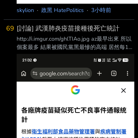
skylion
·
政黑 HatePolitics
·
3小時前
69
[討論] 武漢肺炎疫苗接種後死亡統計
http://i.imgur.com/ghlTIAo.jpg az最早出來 所以
個案最多 結果被國民黨黑最慘的高端 居然每10
萬人只有1.2人 雖然說有打疫苗真的都降低很多
但是1.2人 真的表現很好阿 回過頭來看 真的就
是國民黨拼命抹黑台灣的生技產業 阿不就好加
在高端夠爭氣 除了內用還可以外銷 還被蔣萬安
抹黑是掩蓋了採購程序 結果是蔣萬安決議的 再
度覺得..... 國民黨你們好好躺平好嗎 --