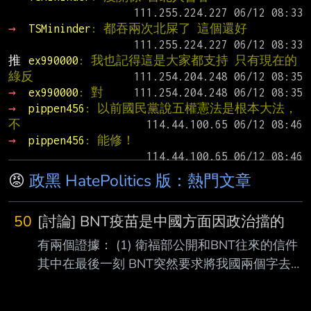
→ 
TSMininder
: 都吞兩次北屎了 這個還好
推 
ex990000
: 我也記得這是大家都支持 只有現在的
綠反
→ 
ex990000
: 對
→ 
pippen456
: 以前國民黨說五權憲法是根本大法，
不
→ 
pippen456
: 能修！
😡
政黑 HatePolitics 版：熱門文章
50
[討論] BNT疫苗是中國方面因政治擋的
有兩個證據： (1) 衛福部公開和BNT往來的信件
其中在最後一刻 BNT突然要求將我國兩個字去掉
https://i.mopix.cc/znsIxB.jpg 衛福部將我國改成台
灣後 就沒下文了 其中信件中的我國兩個中文字 還