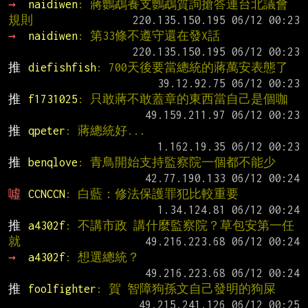
→ 
naidiwen
: 蔣鸚鵡養支鸚鵡質詢搶答連台北議會
規則
→ 
naidiwen
: 第33條不遵守還在發X話
推 
diefishfish
: 700天後要當總統的蔣萬安表態了
推 
f1731025
: 只敢蔣不敢蓋章的東西當自己是個咖
推 
qpeter
: 蔣總統好...
推 
benqlove
: 青鳥開始支持監察院一個都不能少
噓 
CCNCCN
: 白藍：修法保護罪犯比較重要
推 
a4302f
: 不講市政 講什麼監察院？草包安第一任
就
→ 
a4302f
: 想選總統？
推 
foolfighter
: 賀 智障狗孫文自己發明的狗屎