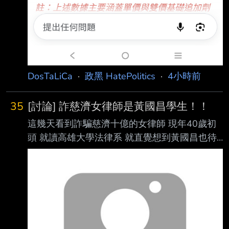
DosTaLiCa
·
政黑 HatePolitics
·
4小時前
35
[討論] 詐慈濟女律師是黃國昌學生！！
這幾天看到詐騙慈濟十億的女律師 現年40歲初
頭 就讀高雄大學法律系 就直覺想到黃國昌也待
過 時間還很吻合 好奇黃國昌會怎麼評論 結果剛
剛看到陳柏惟臉書發文 還真的是黃國昌的學生 -
-